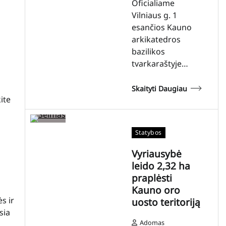
Oficialiame
Vilniaus g. 1
esančios Kauno
arkikatedros
bazilikos
tvarkaraštyje…
Skaityti Daugiau
ite
Statybos
Vyriausybė
leido 2,32 ha
praplėsti
Kauno oro
s ir
uosto teritoriją
sia
Adomas