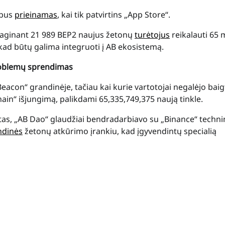
 bus
prieinamas
, kai tik patvirtins „App Store“.
raginant 21 989 BEP2 naujus žetonų
turėtojus
reikalauti 65 
 kad būtų galima integruoti į AB ekosistemą.
roblemų sprendimas
acon“ grandinėje, tačiau kai kurie vartotojai negalėjo baig
n“ išjungimą, palikdami 65,335,749,375 naują tinkle.
as, „AB Dao“ glaudžiai bendradarbiavo su „Binance“ techni
ndinės
žetonų atkūrimo įrankiu, kad įgyvendintų specialią