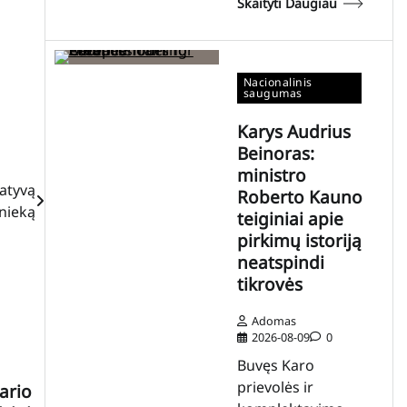
Skaityti Daugiau
Nacionalinis
saugumas
Karys Audrius
Beinoras:
ministro
iatyvą
Roberto Kauno
 nieką
teiginiai apie
pirkimų istoriją
neatspindi
tikrovės
Adomas
2026-08-09
0
Buvęs Karo
prievolės ir
ario