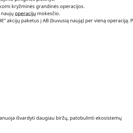
aikomi kryžminės grandinės operacijos.
0 naujų
operacijų
mokesčio.
“ akcijų paketus į AB (buvusią naują) per vieną operaciją. P
lanuoja išvardyti daugiau biržų, patobulinti ekosistemų