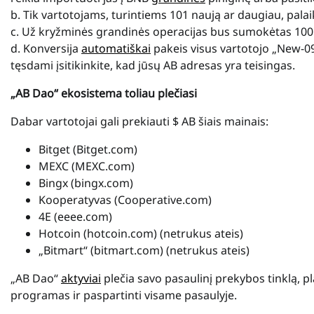
b. Tik vartotojams, turintiems 101 naują ar daugiau, pal
c. Už kryžminės grandinės operacijas bus sumokėtas 10
d. Konversija
automatiškai
pakeis visus vartotojo „New-09E
tęsdami įsitikinkite, kad jūsų AB adresas yra teisingas.
„AB Dao“ ekosistema toliau plečiasi
Dabar vartotojai gali prekiauti $ AB šiais mainais:
Bitget (Bitget.com)
MEXC (MEXC.com)
Bingx (bingx.com)
Kooperatyvas (Cooperative.com)
4E (eeee.com)
Hotcoin (hotcoin.com) (netrukus ateis)
„Bitmart“ (bitmart.com) (netrukus ateis)
„AB Dao“
aktyviai
plečia savo pasaulinį prekybos tinklą, p
programas ir paspartinti visame pasaulyje.