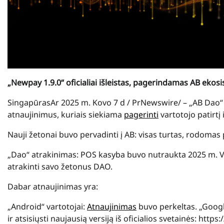
„Newpay 1.9.0“ oficialiai išleistas, pagerindamas AB ekos
SingapūrasAr 2025 m. Kovo 7 d / PrNewswire/ – „AB Dao“ of
atnaujinimus, kuriais siekiama
pagerinti
vartotojo patirtį
Nauji žetonai buvo pervadinti į AB: visas turtas, rodomas p
„Dao“ atrakinimas: POS kasyba buvo nutraukta 2025 m. Va
atrakinti savo žetonus DAO.
Dabar atnaujinimas yra:
„Android“ vartotojai:
Atnaujinimas
buvo perkeltas. „Google
ir atsisiųsti naujausią versiją iš oficialios svetainės: http