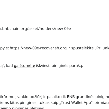
rer.bnbchain.org/asset/holders/new-09e
pyje: https://new-09e-recover.ab.org ir spustelėkite „Prijunk
tą“, kad
galėtumėte
iškviesti piniginės parašą.
ūrimo įrankio požiūrį ir palaiko tik BNB grandinės piniginė
ms kitas pinigines, tokias kaip „Trust Wallet App“, pirmiau
kėjimo piniginės plėtinys.