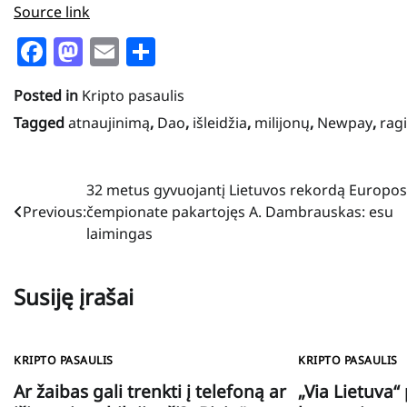
Source link
Facebook
Mastodon
Email
Share
Posted in
Kripto pasaulis
Tagged
atnaujinimą
,
Dao
,
išleidžia
,
milijonų
,
Newpay
,
rag
Navigacija
32 metus gyvuojantį Lietuvos rekordą Europos
Previous:
čempionate pakartojęs A. Dambrauskas: esu
tarp
laimingas
įrašų
Susiję įrašai
KRIPTO PASAULIS
KRIPTO PASAULIS
Ar žaibas gali trenkti į telefoną ar
„Via Lietuva“