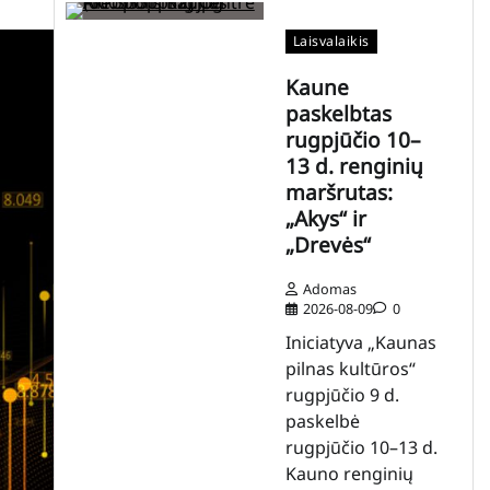
Laisvalaikis
Kaune
paskelbtas
rugpjūčio 10–
13 d. renginių
maršrutas:
„Akys“ ir
„Drevės“
Adomas
2026-08-09
0
Iniciatyva „Kaunas
pilnas kultūros“
rugpjūčio 9 d.
paskelbė
rugpjūčio 10–13 d.
Kauno renginių