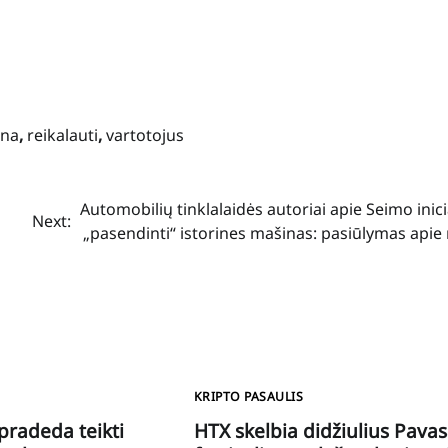
ina
,
reikalauti
,
vartotojus
Automobilių tinklalaidės autoriai apie Seimo inic
Next:
„pasendinti“ istorines mašinas: pasiūlymas apie
KRIPTO PASAULIS
 pradeda teikti
HTX skelbia didžiulius Pavas