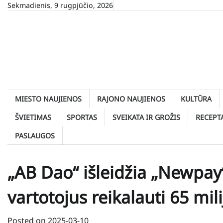
Skip
Sekmadienis, 9 rugpjūčio, 2026
to
content
MIESTO NAUJIENOS
RAJONO NAUJIENOS
KULTŪRA
ŠVIETIMAS
SPORTAS
SVEIKATA IR GROŽIS
RECEPT
PASLAUGOS
„AB Dao“ išleidžia „Newpay
vartotojus reikalauti 65 mil
Posted on
2025-03-10