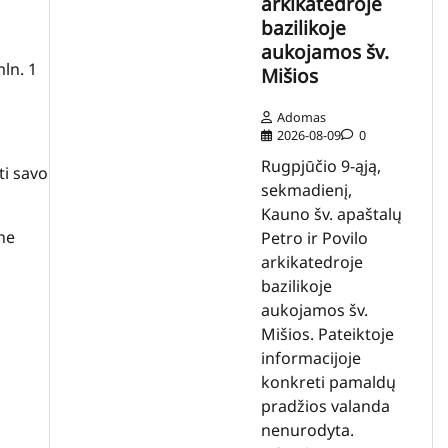
arkikatedroje
bazilikoje
aukojamos šv.
mln. 1
Mišios
Adomas
2026-08-09
0
Rugpjūčio 9-ąją,
ti savo
sekmadienį,
Kauno šv. apaštalų
ne
Petro ir Povilo
arkikatedroje
bazilikoje
aukojamos šv.
Mišios. Pateiktoje
informacijoje
konkreti pamaldų
pradžios valanda
nenurodyta.