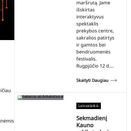
maršrutą. Jame
išskirtas
interaktyvus
spektaklis
prekybos centre,
sakralios patirtys
ir gamtos bei
bendruomenės
festivalis.
Rugpjūčio 12 d.…
Skaityti Daugiau
ičiau
Laisvalaikis
Sekmadienį
ginėmis
Kauno