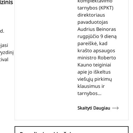
komplektavimo
izinis
tarnybos (KPKT)
direktoriaus
pavaduotojas
Audrius Beinoras
d.
rugpjūčio 9 dieną
pareiškė, kad
jasi
krašto apsaugos
yzdinį
ministro Roberto
ival
Kauno teiginiai
apie jo iškeltus
viešųjų pirkimų
klausimus ir
tarnybos…
Skaityti Daugiau