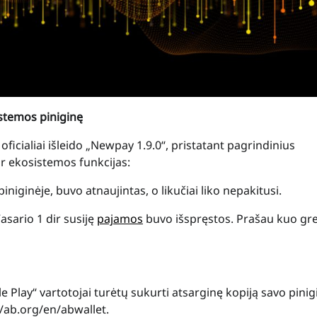
istemos piniginę
icialiai išleido „Newpay 1.9.0“, pristatant pagrindinius
 ir ekosistemos funkcijas:
iniginėje, buvo atnaujintas, o likučiai liko nepakitusi.
sario 1 dir susiję
pajamos
buvo išspręstos. Prašau kuo gre
 Play“ vartotojai turėtų sukurti atsarginę kopiją savo pini
s://ab.org/en/abwallet.