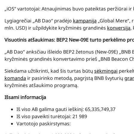
„iOS“ vartotojai: Atnaujinimas buvo pateiktas peržiūrai ir
Lygiagrečiai „AB Dao“ pradėjo
kampaniją
„Global Mere“, 
mln. USD) ir užpildykite kryžminės grandinės
konversiją
,
Visuotinis atšaukimas: BEP2 New-09E turto perkėlimo p
„AB Dao“ anksčiau išleido BEP2 žetonus (New-09E) „BNB Be
kryžminės grandinės konvertavimo prieš „BNB Beacon Chai
Siekdama užtikrinti, kad šis turtas būtų
sėkmingai
perkelt
komanda
ir pasirinko metodą, pagrįstą BNB švyturių
gra
kryžminės atšaukimo programą.
Išsami informacija
Iš viso AB galima gauti ieškinį: 65,335,749,37
Iš viso paveikti turėtojai: 21 989
Vartotojo paskirstymas: