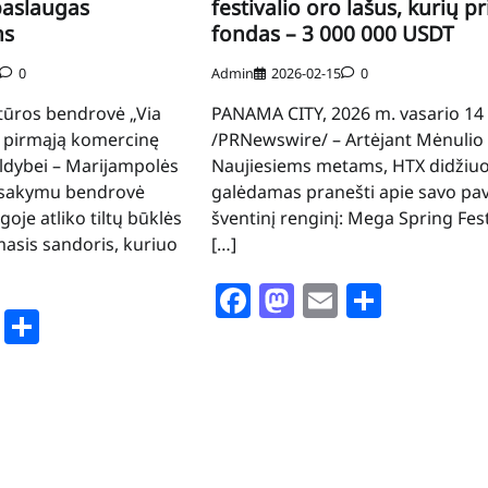
paslaugas
festivalio oro lašus, kurių pr
ms
fondas – 3 000 000 USDT
0
Admin
2026-02-15
0
ktūros bendrovė „Via
PANAMA CITY, 2026 m. vasario 14 
ė pirmąją komercinę
/PRNewswire/ – Artėjant Mėnulio
ldybei – Marijampolės
Naujiesiems metams, HTX didžiuo
žsakymu bendrovė
galėdamas pranešti apie savo pav
oje atliko tiltų būklės
šventinį renginį: Mega Spring Fest
masis sandoris, kuriuo
[…]
Facebook
Mastodon
Email
Share
book
stodon
Email
Share