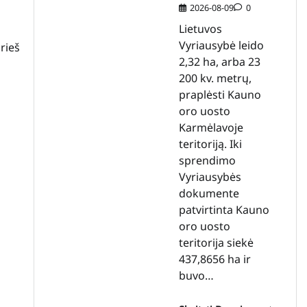
2026-08-09
0
Lietuvos
Vyriausybė leido
rieš
2,32 ha, arba 23
200 kv. metrų,
praplėsti Kauno
oro uosto
Karmėlavoje
teritoriją. Iki
sprendimo
Vyriausybės
dokumente
patvirtinta Kauno
oro uosto
teritorija siekė
437,8656 ha ir
buvo…