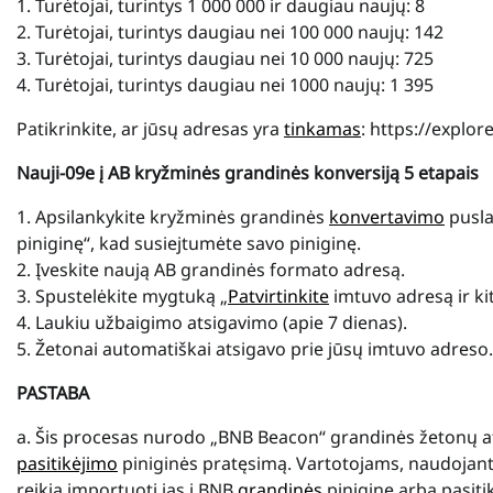
1. Turėtojai, turintys 1 000 000 ir daugiau naujų: 8
2. Turėtojai, turintys daugiau nei 100 000 naujų: 142
3. Turėtojai, turintys daugiau nei 10 000 naujų: 725
4. Turėtojai, turintys daugiau nei 1000 naujų: 1 395
Patikrinkite, ar jūsų adresas yra
tinkamas
: https://explo
Nauji-09e į AB kryžminės grandinės konversiją 5 etapais
1. Apsilankykite kryžminės grandinės
konvertavimo
pusla
piniginę“, kad susiejtumėte savo piniginę.
2. Įveskite naują AB grandinės formato adresą.
3. Spustelėkite mygtuką „
Patvirtinkite
imtuvo adresą ir ki
4. Laukiu užbaigimo atsigavimo (apie 7 dienas).
5. Žetonai automatiškai atsigavo prie jūsų imtuvo adreso.
PASTABA
a. Šis procesas nurodo „BNB Beacon“ grandinės žetonų atk
pasitikėjimo
piniginės pratęsimą. Vartotojams, naudojantie
reikia importuoti jas į BNB
grandinės
piniginę arba pasiti