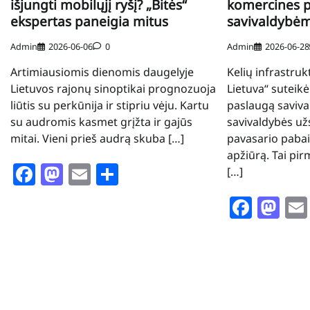
išjungti mobilųjį ryšį? „Bitės“
komercines 
ekspertas paneigia mitus
savivaldybė
Admin
2026-06-06
0
Admin
2026-06-28
Artimiausiomis dienomis daugelyje
Kelių infrastru
Lietuvos rajonų sinoptikai prognozuoja
Lietuva“ suteik
liūtis su perkūnija ir stipriu vėju. Kartu
paslaugą saviva
su audromis kasmet grįžta ir gajūs
savivaldybės u
mitai. Vieni prieš audrą skuba […]
pavasario pabaig
apžiūrą. Tai pir
Facebook
Mastodon
Email
Share
[…]
Face
Ma