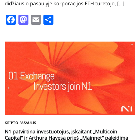
didžiausio pasaulyje korporacijos ETH turėtojo, […]
Facebook
Mastodon
Email
Share
KRIPTO PASAULIS
N1 patvirtina investuotojus, įskaitant „Multicoin
Capital“ ir Arthurą Hayesą prieš „Mainnet“ paleidimą