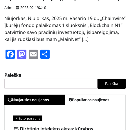
Admin
2025-02-19
0
Niujorkas, Niujorkas, 2025 m. Vasario 19 d., „Chainwire“
Įkūrėjų fondo palaikomas 1 sluoksnis „Blockchain N1“
patvirtino savo pradinių investuotojų įsipareigojimą,
kai jis ruošiasi būsimam „MainNet“ […]
Facebook
Mastodon
Email
Share
Paieška
Paieška
Naujausios naujienos
Populiarios naujienos
Kripto pasaulis
ES Dirbtinio intelekto aktas: kūrybos