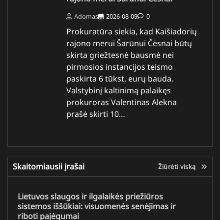
Adomas
2026-08-09
0
Prokuratūra siekia, kad Kaišiadorių
rajono merui Šarūnui Čėsnai būtų
skirta griežtesnė bausmė nei
pirmosios instancijos teismo
paskirta 6 tūkst. eurų bauda.
Valstybinį kaltinimą palaikęs
prokuroras Valentinas Alekna
prašė skirti 10…
Skaitomiausii įrašai
Žiūrėti viską
Lietuvos slaugos ir ilgalaikės priežiūros
sistemos iššūkiai: visuomenės senėjimas ir
riboti pajėgumai