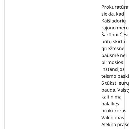
Prokuratūra
siekia, kad
Kaišiadorių
rajono meru
Šarūnui Čės
būtų skirta
griežtesnė
bausmė nei
pirmosios
instancijos
teismo paski
6 tūkst. eurų
bauda. Valst
kaltinimą
palaikęs
prokuroras
Valentinas
Alekna praš