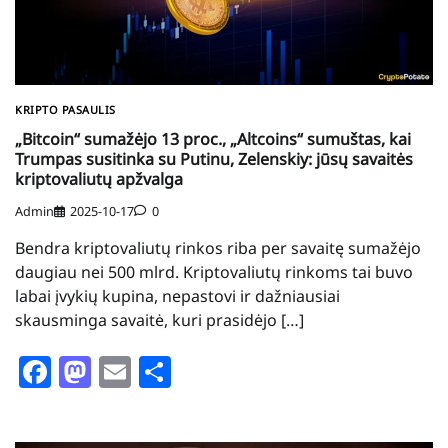
KRIPTO PASAULIS
„Bitcoin“ sumažėjo 13 proc., „Altcoins“ sumuštas, kai
Trumpas susitinka su Putinu, Zelenskiy: jūsų savaitės
kriptovaliutų apžvalga
Admin
2025-10-17
0
Bendra kriptovaliutų rinkos riba per savaitę sumažėjo
daugiau nei 500 mlrd. Kriptovaliutų rinkoms tai buvo
labai įvykių kupina, nepastovi ir dažniausiai
skausminga savaitė, kuri prasidėjo […]
Facebook
Mastodon
Email
Share