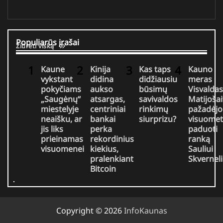
Populiarūs įrašai
Žiūrėti viską
Kaune
Kinija
Kas taps
Kauno
vykstant
didina
didžiausiu
meras
pokyčiams
aukso
būsimų
Visvaldas
„Saugėnų“
atsargas,
savivaldos
Matijošai
miestelyje
centriniai
rinkimų
pažadėjo
neaišku, ar
bankai
siurprizu?
visuomet
jis liks
perka
paduoti
prieinamas
rekordinius
ranką
visuomenei
kiekius,
Sauliui
pralenkiant
Skverneli
Bitcoin
Copyright © 2026
InfoKaunas