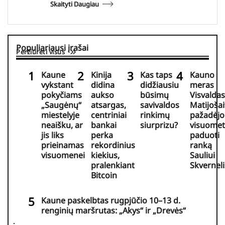
Skaityti Daugiau
Populiariausi įrašai
Peržiūrėti visus
Kaune
Kinija
Kas taps
Kauno
vykstant
didina
didžiausiu
meras
pokyčiams
aukso
būsimų
Visvaldas
„Saugėnų“
atsargas,
savivaldos
Matijošai
miestelyje
centriniai
rinkimų
pažadėjo
neaišku, ar
bankai
siurprizu?
visuomet
jis liks
perka
paduoti
prieinamas
rekordinius
ranką
visuomenei
kiekius,
Sauliui
pralenkiant
Skverneli
Bitcoin
Kaune paskelbtas rugpjūčio 10–13 d.
renginių maršrutas: „Akys“ ir „Drevės“