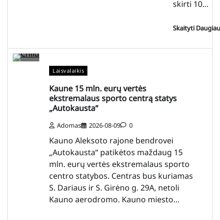
skirti 10…
Skaityti Daugia
Laisvalaikis
Kaune 15 mln. eurų vertės
ekstremalaus sporto centrą statys
„Autokausta“
Adomas
2026-08-09
0
Kauno Aleksoto rajone bendrovei
„Autokausta“ patikėtos maždaug 15
mln. eurų vertės ekstremalaus sporto
centro statybos. Centras bus kuriamas
S. Dariaus ir S. Girėno g. 29A, netoli
Kauno aerodromo. Kauno miesto…