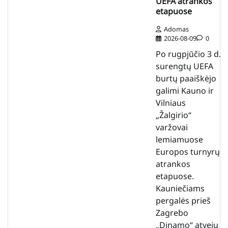
UEFA atrankos
etapuose
Adomas
2026-08-09
0
Po rugpjūčio 3 d.
surengtų UEFA
burtų paaiškėjo
galimi Kauno ir
Vilniaus
„Žalgirio“
varžovai
lemiamuose
Europos turnyrų
atrankos
etapuose.
Kauniečiams
pergalės prieš
Zagrebo
„Dinamo“ atveju