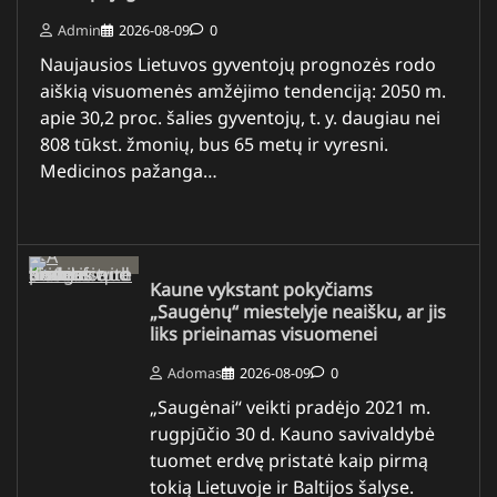
Admin
2026-08-09
0
Naujausios Lietuvos gyventojų prognozės rodo
aiškią visuomenės amžėjimo tendenciją: 2050 m.
apie 30,2 proc. šalies gyventojų, t. y. daugiau nei
808 tūkst. žmonių, bus 65 metų ir vyresni.
Medicinos pažanga…
Kaune vykstant pokyčiams
„Saugėnų“ miestelyje neaišku, ar jis
liks prieinamas visuomenei
Adomas
2026-08-09
0
„Saugėnai“ veikti pradėjo 2021 m.
rugpjūčio 30 d. Kauno savivaldybė
tuomet erdvę pristatė kaip pirmą
tokią Lietuvoje ir Baltijos šalyse.