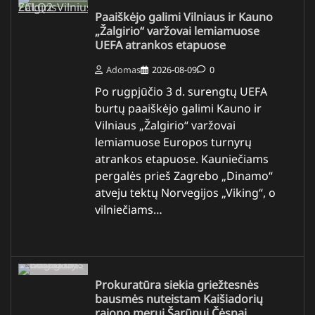
Paaiškėjo galimi Vilniaus ir Kauno
„Žalgirio“ varžovai lemiamuose
UEFA atrankos etapuose
Adomas
2026-08-09
0
Po rugpjūčio 3 d. surengtų UEFA
burtų paaiškėjo galimi Kauno ir
Vilniaus „Žalgirio“ varžovai
lemiamuose Europos turnyrų
atrankos etapuose. Kauniečiams
pergalės prieš Zagrebo „Dinamo“
atveju tektų Norvegijos „Viking“, o
vilniečiams…
Prokuratūra siekia griežtesnės
bausmės nuteistam Kaišiadorių
rajono merui Šarūnui Čėsnai