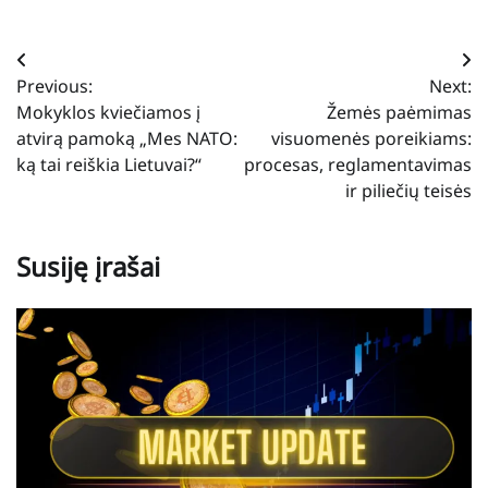
Navigacija
Previous:
Next:
tarp
Mokyklos kviečiamos į
Žemės paėmimas
įrašų
atvirą pamoką „Mes NATO:
visuomenės poreikiams:
ką tai reiškia Lietuvai?“
procesas, reglamentavimas
ir piliečių teisės
Susiję įrašai