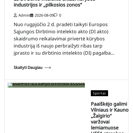
industrijos ir „pilkosios zonos“
Admin
2026-08-09
0
Nuo rugpjūčio 2 d. pradėti taikyti Europos
Sąjungos Dirbtinio intelekto akto (DI akto)
skaidrumo reikalavimai privertė kūrybos
industriją iš naujo perbraižyti ribas tarp
įprasto ir su dirbtinio intelekto (DI) pagalba…
Skaityti Daugiau
Sportas
Paaiškėjo galimi
Vilniaus ir Kauno
„Žalgirio“
varžovai
lemiamuose