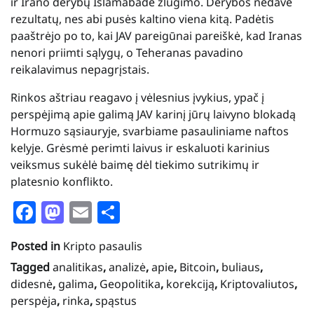
ir Irano derybų Islamabade žlugimo. Derybos nedavė
rezultatų, nes abi pusės kaltino viena kitą. Padėtis
paaštrėjo po to, kai JAV pareigūnai pareiškė, kad Iranas
nenori priimti sąlygų, o Teheranas pavadino
reikalavimus nepagrįstais.
Rinkos aštriau reagavo į vėlesnius įvykius, ypač į
perspėjimą apie galimą JAV karinį jūrų laivyno blokadą
Hormuzo sąsiauryje, svarbiame pasauliniame naftos
kelyje. Grėsmė perimti laivus ir eskaluoti karinius
veiksmus sukėlė baimę dėl tiekimo sutrikimų ir
platesnio konflikto.
Facebook
Mastodon
Email
Share
Posted in
Kripto pasaulis
Tagged
analitikas
,
analizė
,
apie
,
Bitcoin
,
buliaus
,
didesnė
,
galima
,
Geopolitika
,
korekciją
,
Kriptovaliutos
,
perspėja
,
rinka
,
spąstus