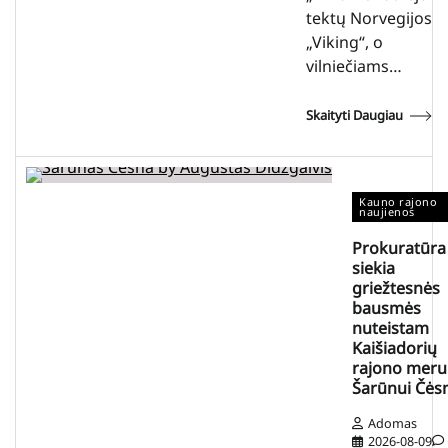
tektų Norvegijos
„Viking“, o
vilniečiams…
Skaityti Daugiau
Kauno rajono
naujienos
Prokuratūra
siekia
griežtesnės
bausmės
nuteistam
Kaišiadorių
rajono meru
Šarūnui Čės
Adomas
2026-08-09