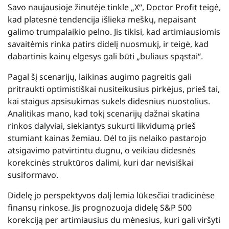
Savo naujausioje žinutėje tinkle „X“, Doctor Profit teigė,
kad platesnė tendencija išlieka meškų, nepaisant
galimo trumpalaikio pelno. Jis tikisi, kad artimiausiomis
savaitėmis rinka patirs didelį nuosmukį, ir teigė, kad
dabartinis kainų elgesys gali būti „buliaus spąstai“.
Pagal šį scenarijų, laikinas augimo pagreitis gali
pritraukti optimistiškai nusiteikusius pirkėjus, prieš tai,
kai staigus apsisukimas sukels didesnius nuostolius.
Analitikas mano, kad tokį scenarijų dažnai skatina
rinkos dalyviai, siekiantys sukurti likvidumą prieš
stumiant kainas žemiau. Dėl to jis nelaiko pastarojo
atsigavimo patvirtintu dugnu, o veikiau didesnės
korekcinės struktūros dalimi, kuri dar nevisiškai
susiformavo.
Didelę jo perspektyvos dalį lemia lūkesčiai tradicinėse
finansų rinkose. Jis prognozuoja didelę S&P 500
korekciją per artimiausius du mėnesius, kuri gali viršyti