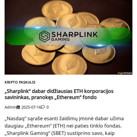
KRIPTO PASAULIS
„Sharplink“ dabar didžiausias ETH korporacijos
savininkas, pranokęs „Ethereum“ fondo
Admin
2025-07-16
0
„Nasdaq“ sąraše esanti žaidimų įmonė dabar užima
daugiau „Ethereum“ (ETH) nei paties tinklo fondas.
„Sharplink Gaming“ (SBET) sustiprino savo, kaip