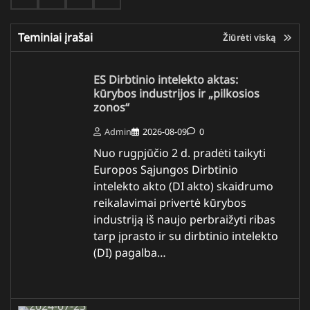
Teminiai įrašai
Žiūrėti viską
ES Dirbtinio intelekto aktas:
kūrybos industrijos ir „pilkosios
zonos“
Admin
2026-08-09
0
Nuo rugpjūčio 2 d. pradėti taikyti
Europos Sąjungos Dirbtinio
intelekto akto (DI akto) skaidrumo
reikalavimai privertė kūrybos
industriją iš naujo perbraižyti ribas
tarp įprasto ir su dirbtinio intelekto
(DI) pagalba…