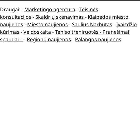
Draugai: -
Marketingo agentūra
-
Teisinės
konsultacijos
-
Skaidrių skenavimas
-
Klaipedos miesto
naujienos
-
Miesto naujienos
-
Saulius Narbutas
-
Įvaizdžio
kūrimas
-
Veidoskaita
-
Teniso treniruotės
- Pranešimai
spaudai -
-
Regionų naujienos
-
Palangos naujienos