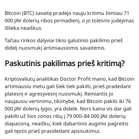
Bitcoin (BTC) savaitę pradėjo nauju kritimu žemiau 71
000 JAV dolerių ribos pirmadienį, o jo tolesnis judėjimas
išlieka neaiškus.
Tačiau rinkos dalyviai tikisi galutinio pakilimo prieš
didelį nuosmukį artimiausiomis savaitėmis.
Paskutinis pakilimas prieš kritimą?
Kriptovaliutų analitikas Doctor Profit mano, kad Bitcoin
artimiausiu metu gali šiek tiek pakilti, prieš pradedant
platesnį ir agresyvesnį nuosmukį. Remiantis jo
naujausiu vertinimu, tikimybė, kad Bitcoin pakils iki 76
000 JAV dolerių lygio, yra didelė. Nors kaina vis dar gali
pakilti už šios zonos ribų į 79 000–84 000 JAV dolerių
diapazoną, neaišku, kiek dabartinis augimo pagreitis
gali tęstis prieš prasidedant apsisukimui.