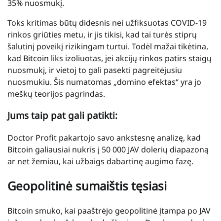
35% nuosmukį.
Toks kritimas būtų didesnis nei užfiksuotas COVID-19
rinkos griūties metu, ir jis tikisi, kad tai turės stiprų
šalutinį poveikį rizikingam turtui. Todėl mažai tikėtina,
kad Bitcoin liks izoliuotas, jei akcijų rinkos patirs staigų
nuosmukį, ir vietoj to gali pasekti pagreitėjusiu
nuosmukiu. Šis numatomas „domino efektas“ yra jo
meškų teorijos pagrindas.
Jums taip pat gali patikti:
Doctor Profit pakartojo savo ankstesnę analizę, kad
Bitcoin galiausiai nukris į 50 000 JAV dolerių diapazoną
ar net žemiau, kai užbaigs dabartinę augimo fazę.
Geopolitinė sumaištis tęsiasi
Bitcoin smuko, kai paaštrėjo geopolitinė įtampa po JAV