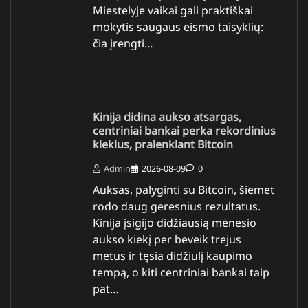
Miestelyje vaikai gali praktiškai
mokytis saugaus eismo taisyklių:
čia įrengti…
Kinija didina aukso atsargas,
centriniai bankai perka rekordinius
kiekius, pralenkiant Bitcoin
Admin
2026-08-09
0
Auksas, palyginti su Bitcoin, šiemet
rodo daug geresnius rezultatus.
Kinija įsigijo didžiausią mėnesio
aukso kiekį per beveik trejus
metus ir tęsia didžiulį kaupimo
tempą, o kiti centriniai bankai taip
pat…