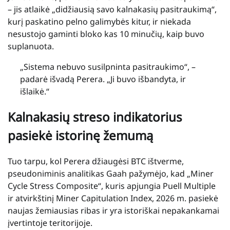
– jis atlaikė „didžiausią savo kalnakasių pasitraukimą“,
kurį paskatino pelno galimybės kitur, ir niekada
nesustojo gaminti bloko kas 10 minučių, kaip buvo
suplanuota.
„Sistema nebuvo susilpninta pasitraukimo“, –
padarė išvadą Perera. „Ji buvo išbandyta, ir
išlaikė.“
Kalnakasių streso indikatorius
pasiekė istorinę žemumą
Tuo tarpu, kol Perera džiaugėsi BTC ištverme,
pseudoniminis analitikas Gaah pažymėjo, kad „Miner
Cycle Stress Composite“, kuris apjungia Puell Multiple
ir atvirkštinį Miner Capitulation Index, 2026 m. pasiekė
naujas žemiausias ribas ir yra istoriškai nepakankamai
įvertintoje teritorijoje.