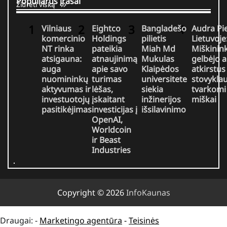
Populiarūs įrašai
Žiūrėti viską
Vilniaus
Eightco
Bangladešo
Audra Pi
komercinio
Holdings
pilietis
Lietuvoje
NT rinka
pateikia
Miah Md
Miškinink
atsigauna:
atnaujinimą
Mukulas
gelbėjo 
auga
apie savo
Klaipėdos
atkirstus
nuomininkų
turimas
universitete
stovyklau
aktyvumas ir
lėšas,
siekia
tvarkomi
investuotojų
įskaitant
inžinerijos
miškai
pasitikėjimas
investicijas į
išsilavinimo
OpenAI,
Worldcoin
ir Beast
Industries
Copyright © 2026
InfoKaunas
Draugai: -
Marketingo agentūra
-
Teisinės