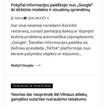
Pokyčiai informacijos paieškoje: nuo „Google“
iki dirbtinio intelekto ir vizualinių sprendimų
Admin
2026-08-07
0
Dar visai neseniai norėdami išsirinkti
restoraną, surasti pamatytą daiktą ar išspręsti
buitinę problemą automatiškai įsijungdavome
„Google“. Šiandien informacijos paieška vis
dažniau prasideda „TikTok“ platformoje, nuo
ekrane pažymėto objekto ar klausimo…
Skaityti Daugiau
TEISĖSAUGA IR TEISĖTVARKA
Teismas dar nesprendė dėl Vilniaus atliekų
gamyklos sutarties nutraukimo teisėtumo