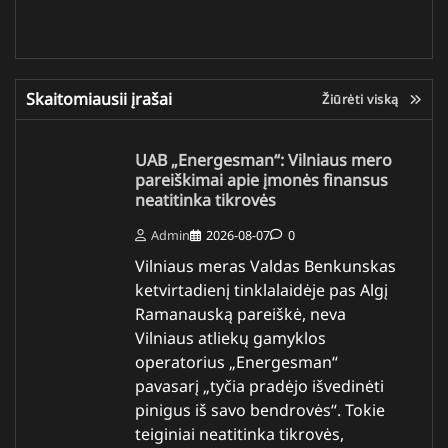
Skaitomiausii įrašai
Žiūrėti viską
UAB „Energesman“: Vilniaus mero
pareiškimai apie įmonės finansus
neatitinka tikrovės
Admin
2026-08-07
0
Vilniaus meras Valdas Benkunskas
ketvirtadienį tinklalaidėje pas Algį
Ramanauską pareiškė, neva
Vilniaus atliekų gamyklos
operatorius „Energesman“
pavasarį „tyčia pradėjo išvedinėti
pinigus iš savo bendrovės“. Tokie
teiginiai neatitinka tikrovės,