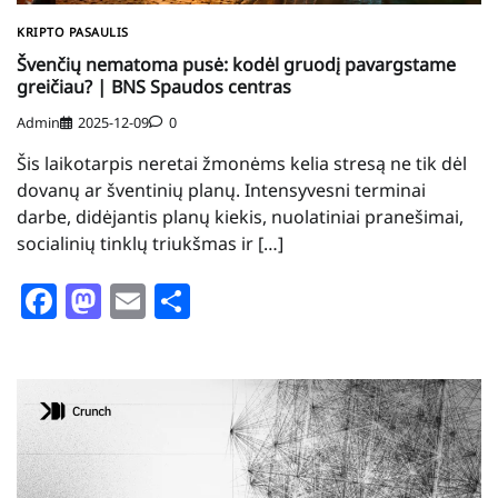
KRIPTO PASAULIS
Švenčių nematoma pusė: kodėl gruodį pavargstame
greičiau? | BNS Spaudos centras
Admin
2025-12-09
0
Šis laikotarpis neretai žmonėms kelia stresą ne tik dėl
dovanų ar šventinių planų. Intensyvesni terminai
darbe, didėjantis planų kiekis, nuolatiniai pranešimai,
socialinių tinklų triukšmas ir […]
Facebook
Mastodon
Email
Share