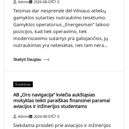
Admin
2026-08-07
0
Teismas dar nesprendė dėl Vilniaus atliekų
gamyklos sutarties nutraukimo teisėtumo.
Gamyklos operatorius „Energesman“ laikosi
pozicijos, kad tiek operavimo, tiek
modernizavimo sutartys yra galiojančios, jų
nutraukimas yra neteisėtas, nes tam nėra…
Skaityti Daugiau
Švietimas
AB „Oro navigacija“ kviečia aukštąsias
mokyklas teikti paraiškas finansinei paramai
aviacijos ir inžinerijos studentams
Admin
2026-08-07
0
Siekdama prisidėti prie aviacijos ir inžinerijos