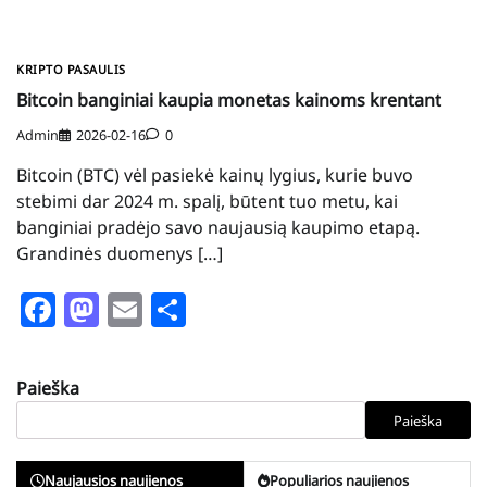
KRIPTO PASAULIS
Bitcoin banginiai kaupia monetas kainoms krentant
Admin
2026-02-16
0
Bitcoin (BTC) vėl pasiekė kainų lygius, kurie buvo
stebimi dar 2024 m. spalį, būtent tuo metu, kai
banginiai pradėjo savo naujausią kaupimo etapą.
Grandinės duomenys […]
Facebook
Mastodon
Email
Share
Paieška
Paieška
Naujausios naujienos
Populiarios naujienos