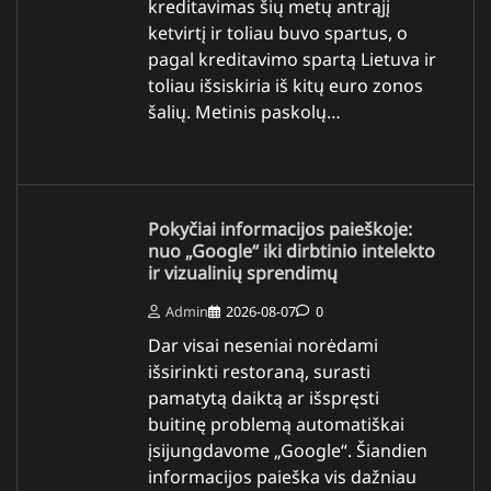
kreditavimas šių metų antrąjį
ketvirtį ir toliau buvo spartus, o
pagal kreditavimo spartą Lietuva ir
toliau išsiskiria iš kitų euro zonos
šalių. Metinis paskolų…
Pokyčiai informacijos paieškoje:
nuo „Google“ iki dirbtinio intelekto
ir vizualinių sprendimų
Admin
2026-08-07
0
Dar visai neseniai norėdami
išsirinkti restoraną, surasti
pamatytą daiktą ar išspręsti
buitinę problemą automatiškai
įsijungdavome „Google“. Šiandien
informacijos paieška vis dažniau