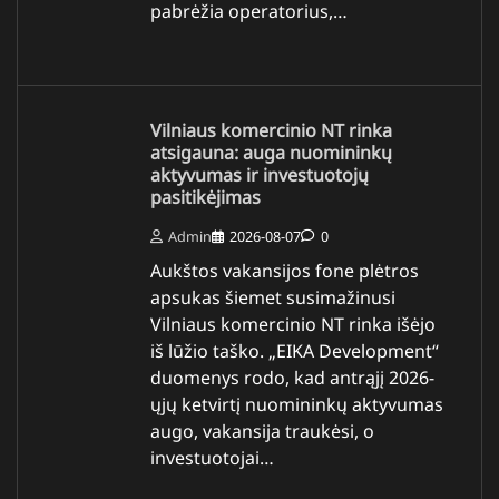
pabrėžia operatorius,…
Vilniaus komercinio NT rinka
atsigauna: auga nuomininkų
aktyvumas ir investuotojų
pasitikėjimas
Admin
2026-08-07
0
Aukštos vakansijos fone plėtros
apsukas šiemet susimažinusi
Vilniaus komercinio NT rinka išėjo
iš lūžio taško. „EIKA Development“
duomenys rodo, kad antrąjį 2026-
ųjų ketvirtį nuomininkų aktyvumas
augo, vakansija traukėsi, o
investuotojai…