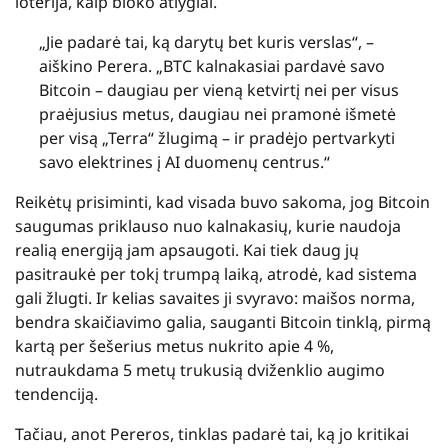
loterija, kaip bloko atlygiai.
„Jie padarė tai, ką darytų bet kuris verslas“, –
aiškino Perera. „BTC kalnakasiai pardavė savo
Bitcoin – daugiau per vieną ketvirtį nei per visus
praėjusius metus, daugiau nei pramonė išmetė
per visą „Terra“ žlugimą – ir pradėjo pertvarkyti
savo elektrines į AI duomenų centrus.“
Reikėtų prisiminti, kad visada buvo sakoma, jog Bitcoin
saugumas priklauso nuo kalnakasių, kurie naudoja
realią energiją jam apsaugoti. Kai tiek daug jų
pasitraukė per tokį trumpą laiką, atrodė, kad sistema
gali žlugti. Ir kelias savaites ji svyravo: maišos norma,
bendra skaičiavimo galia, sauganti Bitcoin tinklą, pirmą
kartą per šešerius metus nukrito apie 4 %,
nutraukdama 5 metų trukusią dviženklio augimo
tendenciją.
Tačiau, anot Pereros, tinklas padarė tai, ką jo kritikai