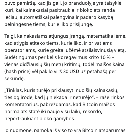
buvo pamiršę, kad jis gali. Jo branduolyje yra taisyklė,
kuri, kai kalnakasiai pasitraukia ir bloko atsiranda
lėčiau, automatiškai palengvina ir padaro kasybą
pelningesnę tiems, kurie liko prisijungę.
Taigi, kalnakasiams atjungus įrangą, matematika lėmė,
kad atlygis atiteko tiems, kurie liko, ir privatiems
operatoriams, kurie greitai užėmė atsilaisvinusią vietą.
Sudėtingumas per kelis koregavimus krito 10 % –
vienas didžiausių šių metų kritimų, todėl maišos kaina
(hash price) vėl pakilo virš 30 USD už petahašą per
sekundę.
„Tinklas, kuris turėjo priklausyti nuo šių kalnakasių,
tiesiog įrodė, kad jų niekada ir neturėjo“, – rašė rinkos
komentatorius, pabrėždamas, kad Bitcoin maišos
norma atsistatė iki naujo visų laikų rekordo,
nepertraukiant bloko gamybos.
Jo nuomone, pamoka iš viso to yra Bitcoin atsparumas