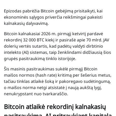
Epizodas pabrėžia Bitcoin gebėjimą prisitaikyti, kai
ekonominės sąlygos priverčia reikšmingai pakeisti
kalnakasių dalyvavimą.
Bitcoin kalnakasiai 2026 m. pirmąjį ketvirtį pardavė
rekordinį 32 000 BTC kiekį ir pasirašė apie 70 mlrd. JAV
dolerių vertės sutartis, kad padėtų valdyti dirbtinio
intelekto (AI) sistemas, taip ženklindami didžiausią šios
grupės pasitraukimą tinklo istorijoje.
Šis masinis pasitraukimas sukėlė pirmąjį Bitcoin
maišos normos (hash rate) kritimą per šešerius metus,
tačiau tinklas atlaikė šoką ir pakoregavo sudėtingumą,
o maišos norma netgi atsistatė į naują aukštą lygį,
nenukrypstant nuo tvarkaraščio.
Bitcoin atlaikė rekordinį kalnakasių
pasitraukimą, AI pritraukiant kapitalą