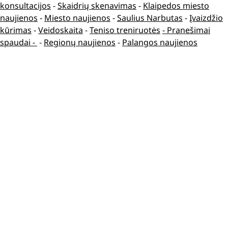
konsultacijos
-
Skaidrių skenavimas
-
Klaipedos miesto
naujienos
-
Miesto naujienos
-
Saulius Narbutas
-
Įvaizdžio
kūrimas
-
Veidoskaita
-
Teniso treniruotės
- Pranešimai
spaudai -
-
Regionų naujienos
-
Palangos naujienos