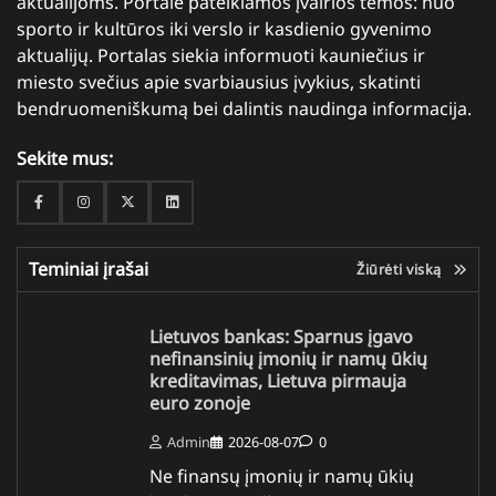
aktualijoms. Portale pateikiamos įvairios temos: nuo
sporto ir kultūros iki verslo ir kasdienio gyvenimo
aktualijų. Portalas siekia informuoti kauniečius ir
miesto svečius apie svarbiausius įvykius, skatinti
bendruomeniškumą bei dalintis naudinga informacija.
Sekite mus:
Facebook
Instagram
Twitter
Linkedin
Teminiai įrašai
Žiūrėti viską
Lietuvos bankas: Sparnus įgavo
nefinansinių įmonių ir namų ūkių
kreditavimas, Lietuva pirmauja
euro zonoje
Admin
2026-08-07
0
Ne finansų įmonių ir namų ūkių