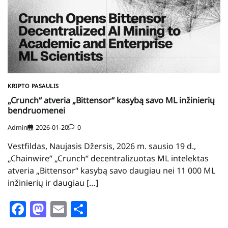
KRIPTO PASAULIS
„Crunch“ atveria „Bittensor“ kasybą savo ML inžinierių
bendruomenei
Admin
2026-01-20
0
Vestfildas, Naujasis Džersis, 2026 m. sausio 19 d.,
„Chainwire“ „Crunch“ decentralizuotas ML intelektas
atveria „Bittensor“ kasybą savo daugiau nei 11 000 ML
inžinierių ir daugiau […]
Facebook
Mastodon
Email
Share