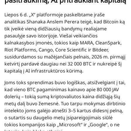
Liepos 6 d. „X“ platformoje paskelbtame įraše
analitikas Shanaka Anslem Perera teigė, kad Bitcoin ką
tik įveikė vieną didžiausių bandymų realiajame
pasaulyje savo istorijoje. Viešai veikiančios
kalnakasybos įmonės, tokios kaip MARA, CleanSpark,
Riot Platforms, Cango, Core Scientific ir Bitdeer,
susidurdamos su mažėjančiais pelnais, 2026 m. pirmąjį
ketvirtį pardavė daugiau nei 32 000 BTC ir nukreipė šį
kapitalą į AI infrastruktūros kūrimą.
Joms toks sprendimas buvo logiškas, atsižvelgiant į tai,
kad vieno BTC pagaminimas kainavo apie 80 000 JAV
dolerių – tokią sumą kriptovaliutos kaina didžiąją šių
metų dalį buvo žemesnė. Tuo tarpu mokymas dirbtinio
intelekto joms galėjo atnešti 3–5 kartus didesnį pelną,
o sutartis su daugelio metų įsipareigojimais siūlė
tokios kompanijos kaip „Microsoft“ ir „Google“, o ne