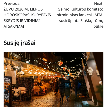
Previous:
Next:
tarp
ŽUVŲ 2026 M. LIEPOS
Seimo Kultūros komiteto
įrašų
HOROSKOPAS: KŪRYBINIS
pirmininkas lankėsi LMTA:
SKRYDIS IR VIDINIAI
susirūpinta Sluškų rūmų
ATSAKYMAI
būkle
Susiję įrašai