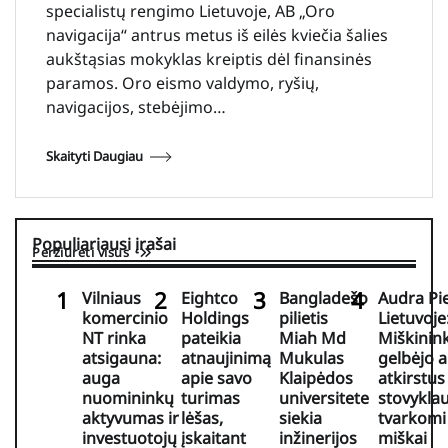
specialistų rengimo Lietuvoje, AB „Oro
navigacija“ antrus metus iš eilės kviečia šalies
aukštąsias mokyklas kreiptis dėl finansinės
paramos. Oro eismo valdymo, ryšių,
navigacijos, stebėjimo…
Skaityti Daugiau
Populiariausi įrašai
Peržiūrėti visus
Vilniaus
Eightco
Bangladešo
Audra Pi
komercinio
Holdings
pilietis
Lietuvoje
NT rinka
pateikia
Miah Md
Miškinink
atsigauna:
atnaujinimą
Mukulas
gelbėjo 
auga
apie savo
Klaipėdos
atkirstus
nuomininkų
turimas
universitete
stovyklau
aktyvumas ir
lėšas,
siekia
tvarkomi
investuotojų
įskaitant
inžinerijos
miškai