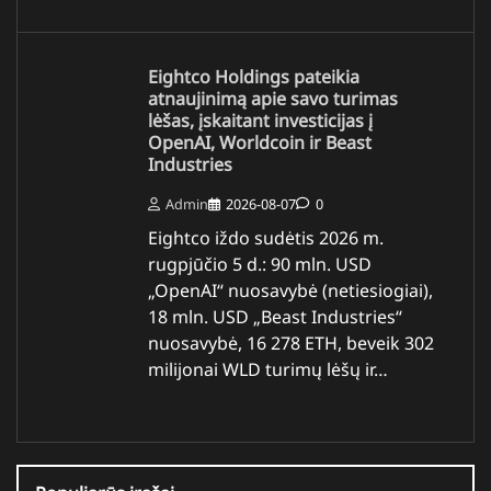
Eightco Holdings pateikia
atnaujinimą apie savo turimas
lėšas, įskaitant investicijas į
OpenAI, Worldcoin ir Beast
Industries
Admin
2026-08-07
0
Eightco iždo sudėtis 2026 m.
rugpjūčio 5 d.: 90 mln. USD
„OpenAI“ nuosavybė (netiesiogiai),
18 mln. USD „Beast Industries“
nuosavybė, 16 278 ETH, beveik 302
milijonai WLD turimų lėšų ir…