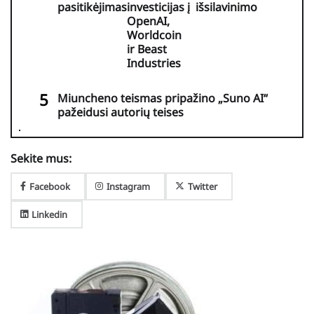
pasitikėjimas
investicijas į
išsilavinimo
OpenAI,
Worldcoin
ir Beast
Industries
Miuncheno teismas pripažino „Suno AI“
pažeidusi autorių teises
Sekite mus:
Facebook
Instagram
Twitter
Linkedin