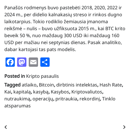
Panašūs rodmenys buvo pastebėti 2018, 2020, 2022 ir
2024 m., per didelio kalnakasių streso ir rinkos dugno
laikotarpius. Tokio rodiklio žemiausia įmanoma
reikšmė – nulis – buvo užfiksuota 2015 m., kai BTC krito
beveik 50 %, nuo maždaug 300 USD iki maždaug 160
USD per mažiau nei septynias dienas. Pasak analitiko,
dabar kartojasi tas pats modelis.
Facebook
Mastodon
Email
Share
Posted in
Kripto pasaulis
Tagged
atlaiko
,
Bitcoin
,
dirbtinis intelektas
,
Hash Rate
,
Kai
,
kapitalą
,
kasybą
,
Kasybos
,
Kriptovaliutos
,
nutraukimą
,
operacijų
,
pritraukia
,
rekordinį
,
Tinklo
atsparumas
Navigacija