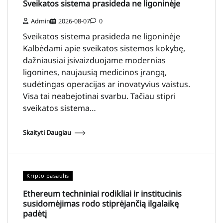
Sveikatos sistema prasideda ne ligoninėje
Admin
2026-08-07
0
Sveikatos sistema prasideda ne ligoninėje
Kalbėdami apie sveikatos sistemos kokybę,
dažniausiai įsivaizduojame modernias
ligonines, naujausią medicinos įrangą,
sudėtingas operacijas ar inovatyvius vaistus.
Visa tai neabejotinai svarbu. Tačiau stipri
sveikatos sistema…
Skaityti Daugiau
Kripto pasaulis
Ethereum techniniai rodikliai ir institucinis
susidomėjimas rodo stiprėjančią ilgalaikę
padėtį