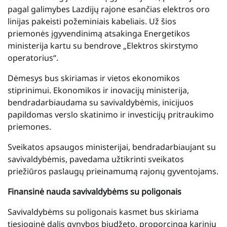
pagal galimybes Lazdijų rajone esančias elektros oro
linijas pakeisti požeminiais kabeliais. Už šios
priemonės įgyvendinimą atsakinga Energetikos
ministerija kartu su bendrove „Elektros skirstymo
operatorius“.
Dėmesys bus skiriamas ir vietos ekonomikos
stiprinimui. Ekonomikos ir inovacijų ministerija,
bendradarbiaudama su savivaldybėmis, inicijuos
papildomas verslo skatinimo ir investicijų pritraukimo
priemones.
Sveikatos apsaugos ministerijai, bendradarbiaujant su
savivaldybėmis, pavedama užtikrinti sveikatos
priežiūros paslaugų prieinamumą rajonų gyventojams.
Finansinė nauda savivaldybėms su poligonais
Savivaldybėms su poligonais kasmet bus skiriama
tiesioginė dalis gynybos biudžeto, proporcinga karinių