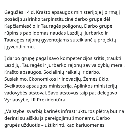
Gegužės 14 d. Krašto apsaugos ministerijoje į pirmąjį
posėdį susirinko tarpinstitucinė darbo grupė dėl
Kapčiamiesčio ir Tauragės poligonų. Darbo grupė
rūpinsis papildomas naudas Lazdijų, Jurbarko ir
Tauragės rajonų gyventojams suteikiančių projektų
įgyvendinimu.
Į darbo grupę pagal savo kompetencijos sritis įtraukti
Lazdijų, Tauragės ir Jurbarko rajonų savivaldybių merai,
Krašto apsaugos, Socialinių reikalų ir darbo,
Susiekimo, Ekonomikos ir inovacijų, Žemės ūkio,
Sveikatos apsaugos ministerija, Aplinkos ministerijų
vadovybės atstovai. Savo atstovus taip pat delegavo
Vyriausybė, LR Prezidentūra.
„Valstybei svarbią karinės infrastruktūros plėtrą būtina
derinti su aiškiu įsipareigojimu žmonėms. Darbo
grupės užduotis – užtikrinti, kad kariuomenės