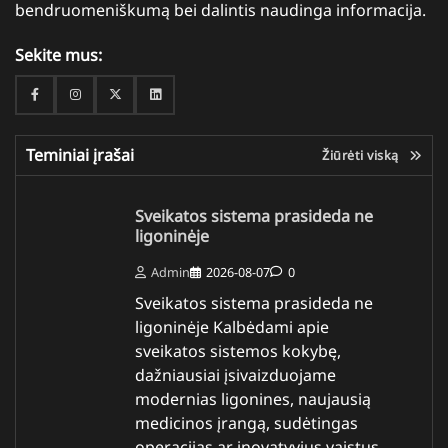
bendruomeniškumą bei dalintis naudinga informacija.
Sekite mus:
Facebook
Instagram
Twitter
Linkedin
Teminiai įrašai
Žiūrėti viską
Sveikatos sistema prasideda ne
ligoninėje
Admin
2026-08-07
0
Sveikatos sistema prasideda ne
ligoninėje Kalbėdami apie
sveikatos sistemos kokybę,
dažniausiai įsivaizduojame
modernias ligonines, naujausią
medicinos įrangą, sudėtingas
operacijas ar inovatyvius vaistus.