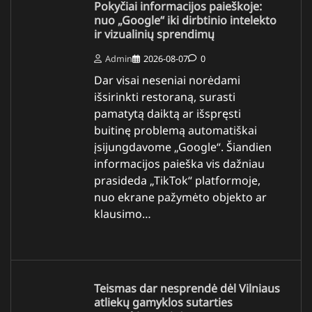
Pokyčiai informacijos paieškoje:
nuo „Google“ iki dirbtinio intelekto
ir vizualinių sprendimų
Admin
2026-08-07
0
Dar visai neseniai norėdami
išsirinkti restoraną, surasti
pamatytą daiktą ar išspręsti
buitinę problemą automatiškai
įsijungdavome „Google“. Šiandien
informacijos paieška vis dažniau
prasideda „TikTok“ platformoje,
nuo ekrane pažymėto objekto ar
klausimo…
Teismas dar nesprendė dėl Vilniaus
atliekų gamyklos sutarties