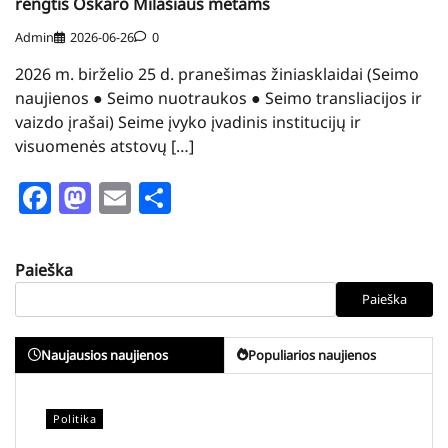
rengtis Oskaro Milašiaus metams
Admin
2026-06-26
0
2026 m. birželio 25 d. pranešimas žiniasklaidai (Seimo
naujienos ● Seimo nuotraukos ● Seimo transliacijos ir
vaizdo įrašai) Seime įvyko įvadinis institucijų ir
visuomenės atstovų […]
Facebook
Mastodon
Email
Share
Paieška
Paieška
Naujausios naujienos
Populiarios naujienos
Politika