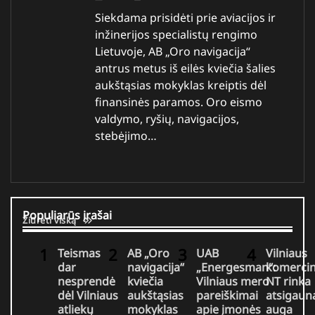
Siekdama prisidėti prie aviacijos ir
inžinerijos specialistų rengimo
Lietuvoje, AB „Oro navigacija“
antrus metus iš eilės kviečia šalies
aukštąsias mokyklas kreiptis dėl
finansinės paramos. Oro eismo
valdymo, ryšių, navigacijos,
stebėjimo…
Populiarūs įrašai
Žiūrėti viską
Teismas
AB „Oro
UAB
Vilniaus
dar
navigacija“
„Energesman“:
komercin
nesprendė
kviečia
Vilniaus mero
NT rinka
dėl Vilniaus
aukštąsias
pareiškimai
atsigaun
atliekų
mokyklas
apie įmonės
auga