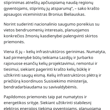
stiprinimas atneštų apčiuopiamą naudą regionų
gyventojams, stiprintų jų atsparumą“, – sako krašto
apsaugos viceministras Bronius Bieliauskas.
Norint suderinti nacionalinio saugumo poreikius su
vietos bendruomenių interesais, planuojamos
konkrečios žmonių kasdienybei palengvinti skirtos
priemonės.
Viena iš jų – kelių infrastruktūros gerinimas. Numatyta,
kad pirmenybė būtų teikiama Lazdijų ir Jurbarko
rajonuose esančių kelių projektavimui, remontui ir
tiesimui, siekiant pagerinti krašto kelių būklę ir
užtikrinti saugų eismą. Kelių infrastruktūros plėtrą ir
priežiūrą koordinuos Susisiekimo ministerija,
bendradarbiaudama su savivaldybėmis.
Papildomos priemonės taip pat numatytos ir
energetikos srityje. Siekiant užtikrinti stabilesnį
elektros energijos tiekimą gyventojams, planuojama