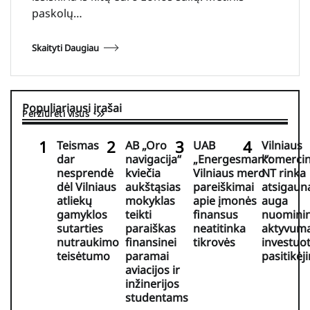
paskolų…
Skaityti Daugiau
Populiariausi įrašai
Peržiūrėti visus
Teismas
AB „Oro
UAB
Vilniaus
dar
navigacija“
„Energesman“:
komercin
nesprendė
kviečia
Vilniaus mero
NT rinka
dėl Vilniaus
aukštąsias
pareiškimai
atsigaun
atliekų
mokyklas
apie įmonės
auga
gamyklos
teikti
finansus
nuomini
sutarties
paraiškas
neatitinka
aktyvuma
nutraukimo
finansinei
tikrovės
investuo
teisėtumo
paramai
pasitikėj
aviacijos ir
inžinerijos
studentams