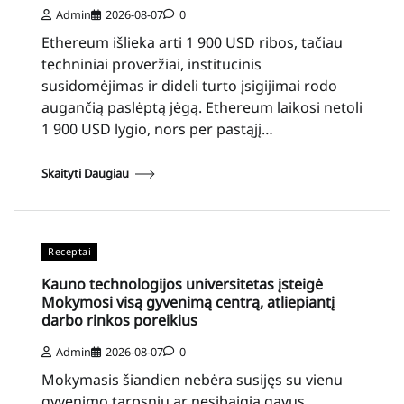
Admin
2026-08-07
0
Ethereum išlieka arti 1 900 USD ribos, tačiau
techniniai proveržiai, institucinis
susidomėjimas ir dideli turto įsigijimai rodo
augančią paslėptą jėgą. Ethereum laikosi netoli
1 900 USD lygio, nors per pastąjį…
Skaityti Daugiau
Receptai
Kauno technologijos universitetas įsteigė
Mokymosi visą gyvenimą centrą, atliepiantį
darbo rinkos poreikius
Admin
2026-08-07
0
Mokymasis šiandien nebėra susijęs su vienu
gyvenimo tarpsniu ar nesibaigia gavus