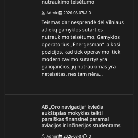
nutraukimo teisėtumo
Admin
2026-08-07
0
Teismas dar nesprendė dėl Vilniaus
atliekų gamyklos sutarties
nutraukimo teisėtumo. Gamyklos
operatorius „Energesman“ laikosi
pozicijos, kad tiek operavimo, tiek
modernizavimo sutartys yra
galiojančios, jų nutraukimas yra
neteisėtas, nes tam nėra…
AB „Oro navigacija“ kviečia
aukštąsias mokyklas teikti
paraiškas finansinei paramai
aviacijos ir inžinerijos studentams
Admin
2026-08-07
0