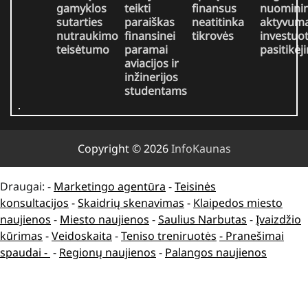
gamyklos
teikti
finansus
nuomini
sutarties
paraiškas
neatitinka
aktyvuma
nutraukimo
finansinei
tikrovės
investuo
teisėtumo
paramai
pasitikėj
aviacijos ir
inžinerijos
studentams
Copyright © 2026
InfoKaunas
Draugai: -
Marketingo agentūra
-
Teisinės
konsultacijos
-
Skaidrių skenavimas
-
Klaipedos miesto
naujienos
-
Miesto naujienos
-
Saulius Narbutas
-
Įvaizdžio
kūrimas
-
Veidoskaita
-
Teniso treniruotės
- Pranešimai
spaudai -
-
Regionų naujienos
-
Palangos naujienos