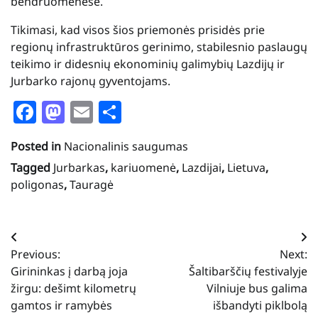
bendruomenėse.
Tikimasi, kad visos šios priemonės prisidės prie
regionų infrastruktūros gerinimo, stabilesnio paslaugų
teikimo ir didesnių ekonominių galimybių Lazdijų ir
Jurbarko rajonų gyventojams.
Facebook
Mastodon
Email
Share
Posted in
Nacionalinis saugumas
Tagged
Jurbarkas
,
kariuomenė
,
Lazdijai
,
Lietuva
,
poligonas
,
Tauragė
Navigacija
Previous:
Next:
tarp
Girininkas į darbą joja
Šaltibarščių festivalyje
įrašų
žirgu: dešimt kilometrų
Vilniuje bus galima
gamtos ir ramybės
išbandyti piklbolą