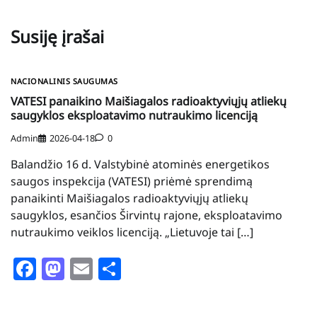
Susiję įrašai
NACIONALINIS SAUGUMAS
VATESI panaikino Maišiagalos radioaktyviųjų atliekų
saugyklos eksploatavimo nutraukimo licenciją
Admin
2026-04-18
0
Balandžio 16 d. Valstybinė atominės energetikos
saugos inspekcija (VATESI) priėmė sprendimą
panaikinti Maišiagalos radioaktyviųjų atliekų
saugyklos, esančios Širvintų rajone, eksploatavimo
nutraukimo veiklos licenciją. „Lietuvoje tai […]
Facebook
Mastodon
Email
Share