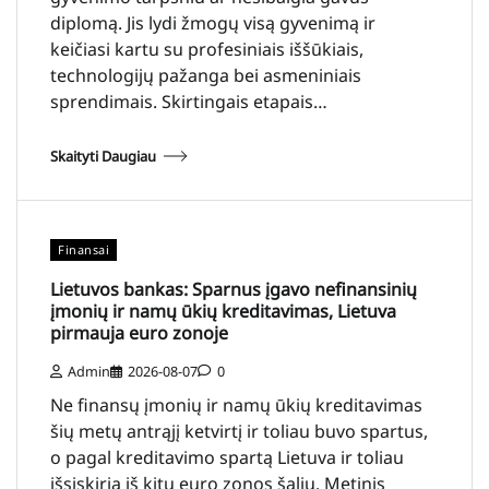
diplomą. Jis lydi žmogų visą gyvenimą ir
keičiasi kartu su profesiniais iššūkiais,
technologijų pažanga bei asmeniniais
sprendimais. Skirtingais etapais…
Skaityti Daugiau
Finansai
Lietuvos bankas: Sparnus įgavo nefinansinių
įmonių ir namų ūkių kreditavimas, Lietuva
pirmauja euro zonoje
Admin
2026-08-07
0
Ne finansų įmonių ir namų ūkių kreditavimas
šių metų antrąjį ketvirtį ir toliau buvo spartus,
o pagal kreditavimo spartą Lietuva ir toliau
išsiskiria iš kitų euro zonos šalių. Metinis