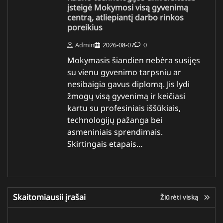
įsteigė Mokymosi visą gyvenimą
centrą, atliepiantį darbo rinkos
poreikius
Admin
2026-08-07
0
Mokymasis šiandien nebėra susijęs
su vienu gyvenimo tarpsniu ar
nesibaigia gavus diplomą. Jis lydi
žmogų visą gyvenimą ir keičiasi
kartu su profesiniais iššūkiais,
technologijų pažanga bei
asmeniniais sprendimais.
Skirtingais etapais…
Skaitomiausii įrašai
Žiūrėti viską