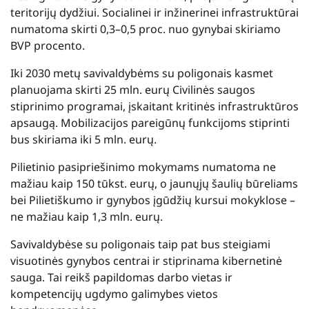
teritorijų dydžiui. Socialinei ir inžinerinei infrastruktūrai
numatoma skirti 0,3–0,5 proc. nuo gynybai skiriamo
BVP procento.
Iki 2030 metų savivaldybėms su poligonais kasmet
planuojama skirti 25 mln. eurų Civilinės saugos
stiprinimo programai, įskaitant kritinės infrastruktūros
apsaugą. Mobilizacijos pareigūnų funkcijoms stiprinti
bus skiriama iki 5 mln. eurų.
Pilietinio pasipriešinimo mokymams numatoma ne
mažiau kaip 150 tūkst. eurų, o jaunųjų šaulių būreliams
bei Pilietiškumo ir gynybos įgūdžių kursui mokyklose –
ne mažiau kaip 1,3 mln. eurų.
Savivaldybėse su poligonais taip pat bus steigiami
visuotinės gynybos centrai ir stiprinama kibernetinė
sauga. Tai reikš papildomas darbo vietas ir
kompetencijų ugdymo galimybes vietos