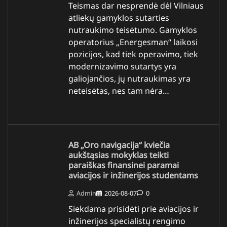
Teismas dar nesprendė dėl Vilniaus
atliekų gamyklos sutarties
nutraukimo teisėtumo. Gamyklos
operatorius „Energesman“ laikosi
pozicijos, kad tiek operavimo, tiek
modernizavimo sutartys yra
galiojančios, jų nutraukimas yra
neteisėtas, nes tam nėra…
AB „Oro navigacija“ kviečia
aukštąsias mokyklas teikti
paraiškas finansinei paramai
aviacijos ir inžinerijos studentams
Admin
2026-08-07
0
Siekdama prisidėti prie aviacijos ir
inžinerijos specialistų rengimo