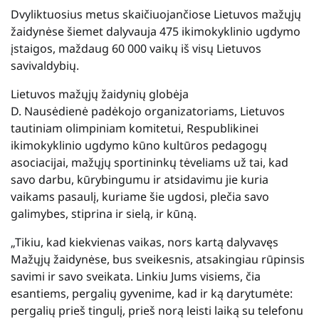
Dvyliktuosius metus skaičiuojančiose Lietuvos mažųjų
žaidynėse šiemet dalyvauja 475 ikimokyklinio ugdymo
įstaigos, maždaug 60 000 vaikų iš visų Lietuvos
savivaldybių.
Lietuvos mažųjų žaidynių globėja
D. Nausėdienė padėkojo organizatoriams, Lietuvos
tautiniam olimpiniam komitetui, Respublikinei
ikimokyklinio ugdymo kūno kultūros pedagogų
asociacijai, mažųjų sportininkų tėveliams už tai, kad
savo darbu, kūrybingumu ir atsidavimu jie kuria
vaikams pasaulį, kuriame šie ugdosi, plečia savo
galimybes, stiprina ir sielą, ir kūną.
„Tikiu, kad kiekvienas vaikas, nors kartą dalyvavęs
Mažųjų žaidynėse, bus sveikesnis, atsakingiau rūpinsis
savimi ir savo sveikata. Linkiu Jums visiems, čia
esantiems, pergalių gyvenime, kad ir ką darytumėte:
pergalių prieš tingulį, prieš norą leisti laiką su telefonu