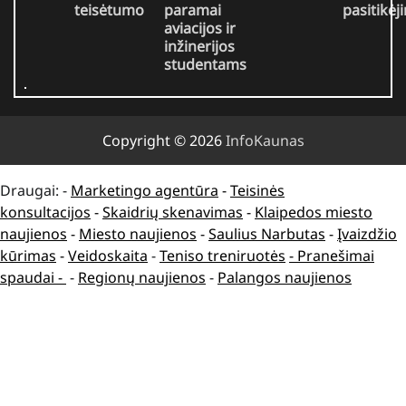
teisėtumo
paramai
pasitikėj
aviacijos ir
inžinerijos
studentams
Copyright © 2026
InfoKaunas
Draugai: -
Marketingo agentūra
-
Teisinės
konsultacijos
-
Skaidrių skenavimas
-
Klaipedos miesto
naujienos
-
Miesto naujienos
-
Saulius Narbutas
-
Įvaizdžio
kūrimas
-
Veidoskaita
-
Teniso treniruotės
- Pranešimai
spaudai -
-
Regionų naujienos
-
Palangos naujienos