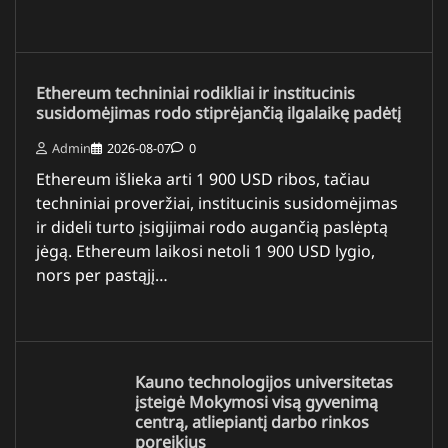
Ethereum techniniai rodikliai ir institucinis
susidomėjimas rodo stiprėjančią ilgalaikę padėtį
Admin
2026-08-07
0
Ethereum išlieka arti 1 900 USD ribos, tačiau
techniniai proveržiai, institucinis susidomėjimas
ir dideli turto įsigijimai rodo augančią paslėptą
jėgą. Ethereum laikosi netoli 1 900 USD lygio,
nors per pastąjį…
Kauno technologijos universitetas
įsteigė Mokymosi visą gyvenimą
centrą, atliepiantį darbo rinkos
poreikius