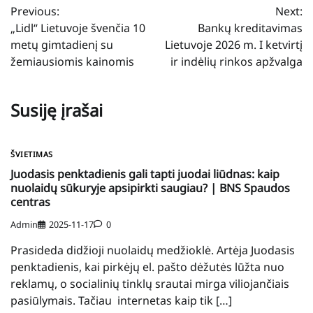
Previous:
Next:
tarp
„Lidl“ Lietuvoje švenčia 10
Bankų kreditavimas
įrašų
metų gimtadienį su
Lietuvoje 2026 m. I ketvirtį
žemiausiomis kainomis
ir indėlių rinkos apžvalga
Susiję įrašai
ŠVIETIMAS
Juodasis penktadienis gali tapti juodai liūdnas: kaip
nuolaidų sūkuryje apsipirkti saugiau? | BNS Spaudos
centras
Admin
2025-11-17
0
Prasideda didžioji nuolaidų medžioklė. Artėja Juodasis
penktadienis, kai pirkėjų el. pašto dėžutės lūžta nuo
reklamų, o socialinių tinklų srautai mirga viliojančiais
pasiūlymais. Tačiau internetas kaip tik […]