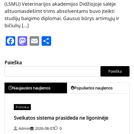
(LSMU) Veterinarijos akademijos Didžiojoje salėje
aštuoniasdešimt trims absolventams buvo įteikti
studijų baigimo diplomai. Gausus būrys artimųjų ir
bičiulių […]
Facebook
Mastodon
Email
Share
Paieška
Paieška
Naujausios naujienos
Populiarios naujienos
Politika
Sveikatos sistema prasideda ne ligoninėje
Admin
2026-08-07
0