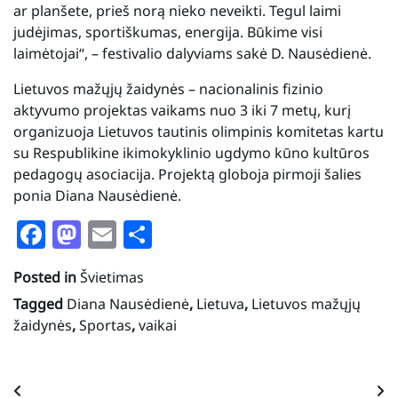
ar planšete, prieš norą nieko neveikti. Tegul laimi
judėjimas, sportiškumas, energija. Būkime visi
laimėtojai“, – festivalio dalyviams sakė D. Nausėdienė.
Lietuvos mažųjų žaidynės – nacionalinis fizinio
aktyvumo projektas vaikams nuo 3 iki 7 metų, kurį
organizuoja Lietuvos tautinis olimpinis komitetas kartu
su Respublikine ikimokyklinio ugdymo kūno kultūros
pedagogų asociacija. Projektą globoja pirmoji šalies
ponia Diana Nausėdienė.
Facebook
Mastodon
Email
Share
Posted in
Švietimas
Tagged
Diana Nausėdienė
,
Lietuva
,
Lietuvos mažųjų
žaidynės
,
Sportas
,
vaikai
Navigacija