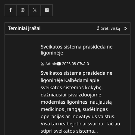
Facebook
Instagram
Twitter
Linkedin
Teminiai įrašai
Žiūrėti viską
Sveikatos sistema prasideda ne
ligoninėje
Admin
2026-08-07
0
Sveikatos sistema prasideda ne
ligoninėje Kalbėdami apie
sveikatos sistemos kokybę,
dažniausiai įsivaizduojame
modernias ligonines, naujausią
medicinos įrangą, sudėtingas
operacijas ar inovatyvius vaistus.
Visa tai neabejotinai svarbu. Tačiau
stipri sveikatos sistema…