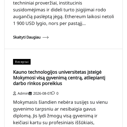
techniniai proveržiai, institucinis
susidomėjimas ir dideli turto įsigijimai rodo
augančią paslėptą jėgą. Ethereum laikosi netoli
1 900 USD lygio, nors per pastąjį…
Skaityti Daugiau
Receptai
Kauno technologijos universitetas įsteigė
Mokymosi visą gyvenimą centrą, atliepiantį
darbo rinkos poreikius
Admin
2026-08-07
0
Mokymasis šiandien nebėra susijęs su vienu
gyvenimo tarpsniu ar nesibaigia gavus
diplomą. Jis lydi žmogų visą gyvenimą ir
keičiasi kartu su profesiniais iššūkiais,