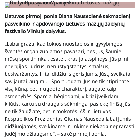
Lietuvos pirmoji ponia Diana Nausėdienė sekmadienį
pasveikino ir apdovanojo Lietuvos mažųjų žaidynių
festivalio Vilniuje dalyvius.
„Labai gražu, kad tokios nuostabios ir gyvybingos
šventės organizuojamos pavasarį, nes Jūs, šaunieji
mūsų sportininkai, esate tikras jo atspindys. Jūs pilni
energijos, judrūs, nenustygstantys, smalsūs,
besivaržantys. Ir tai didžiulis gėris Jums, Jūsų sveikatai,
savijautai, augimui. Sportuodami Jūs ne tik stiprinate
visą kūną, bet ir ugdote charakterį, augate kaip
asmenybės. Sparčiai bėgiodami, vikriai įveikdami
kliūtis, kartu su draugais sėkmingai pasiekę finišą Jūs
ne tik žaidžiate, bet ir mokotės. Aš ir Lietuvos
Respublikos Prezidentas Gitanas Nausėda labai Jumis
didžiuojamės, sveikiname ir linkime niekada neprarasti
judėjimo džiaugsmo“, – sakė pirmoji ponia.