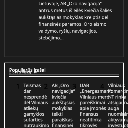
Lietuvoje, AB „Oro navigacija“
antrus metus iš eilės kviečia šalies
aukštąsias mokyklas kreiptis dėl
finansinės paramos. Oro eismo
valdymo, ryšių, navigacijos,
stebėjimo…
Populiarūs įrašai
Žiūrėti viską
Teismas
AB „Oro
UAB
Vilniaus
dar
navigacija“
„Energesman“:
komercin
nesprendė
kviečia
Vilniaus mero
NT rinka
dėl Vilniaus
aukštąsias
pareiškimai
atsigaun
atliekų
mokyklas
apie įmonės
auga
gamyklos
teikti
finansus
nuomini
sutarties
paraiškas
neatitinka
aktyvuma
nutraukimo
finansinei
tikrovės
investuo