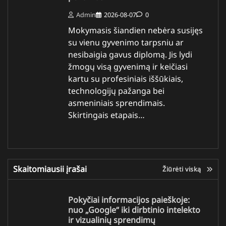
Admin
2026-08-07
0
Mokymasis šiandien nebėra susijęs
su vienu gyvenimo tarpsniu ar
nesibaigia gavus diplomą. Jis lydi
žmogų visą gyvenimą ir keičiasi
kartu su profesiniais iššūkiais,
technologijų pažanga bei
asmeniniais sprendimais.
Skirtingais etapais…
Skaitomiausii įrašai
Žiūrėti viską
Pokyčiai informacijos paieškoje:
nuo „Google“ iki dirbtinio intelekto
ir vizualinių sprendimų