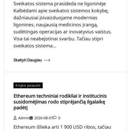
Sveikatos sistema prasideda ne ligoninėje
Kalbėdami apie sveikatos sistemos kokybę,
dažniausiai įsivaizduojame modernias
ligonines, naujausią medicinos įrangą,
sudėtingas operacijas ar inovatyvius vaistus.
Visa tai neabejotinai svarbu. Tačiau stipri
sveikatos sistema…
Skaityti Daugiau
Kripto pasaulis
Ethereum techniniai rodikliai ir institucinis
susidomėjimas rodo stiprėjančią ilgalaikę
padėtį
Admin
2026-08-07
0
Ethereum išlieka arti 1 900 USD ribos, tačiau