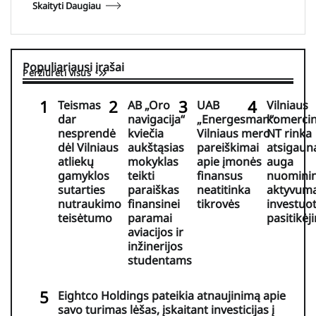
Skaityti Daugiau
Populiariausi įrašai
Peržiūrėti visus
Teismas
AB „Oro
UAB
Vilniaus
dar
navigacija“
„Energesman“:
komercin
nesprendė
kviečia
Vilniaus mero
NT rinka
dėl Vilniaus
aukštąsias
pareiškimai
atsigaun
atliekų
mokyklas
apie įmonės
auga
gamyklos
teikti
finansus
nuomini
sutarties
paraiškas
neatitinka
aktyvuma
nutraukimo
finansinei
tikrovės
investuo
teisėtumo
paramai
pasitikėj
aviacijos ir
inžinerijos
studentams
Eightco Holdings pateikia atnaujinimą apie
savo turimas lėšas, įskaitant investicijas į