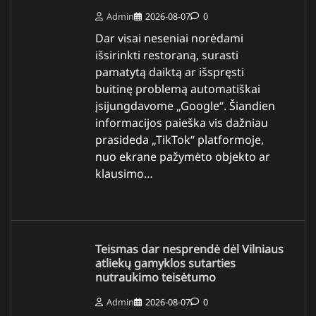
Admin
2026-08-07
0
Dar visai neseniai norėdami
išsirinkti restoraną, surasti
pamatytą daiktą ar išspręsti
buitinę problemą automatiškai
įsijungdavome „Google“. Šiandien
informacijos paieška vis dažniau
prasideda „TikTok“ platformoje,
nuo ekrane pažymėto objekto ar
klausimo…
Teismas dar nesprendė dėl Vilniaus
atliekų gamyklos sutarties
nutraukimo teisėtumo
Admin
2026-08-07
0