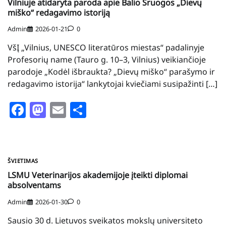
Vilniuje atidaryta paroda apie Balio Sruogos „Dievų
miško“ redagavimo istoriją
Admin
2026-01-21
0
VšĮ „Vilnius, UNESCO literatūros miestas“ padalinyje
Profesorių name (Tauro g. 10–3, Vilnius) veikiančioje
parodoje „Kodėl išbraukta? „Dievų miško“ parašymo ir
redagavimo istorija“ lankytojai kviečiami susipažinti […]
Facebook
Mastodon
Email
Share
ŠVIETIMAS
LSMU Veterinarijos akademijoje įteikti diplomai
absolventams
Admin
2026-01-30
0
Sausio 30 d. Lietuvos sveikatos mokslų universiteto