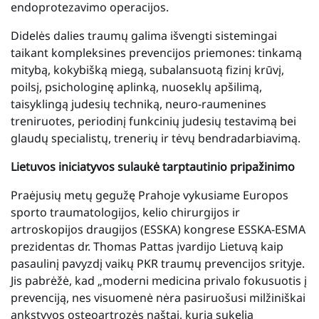
endoprotezavimo operacijos.
Didelės dalies traumų galima išvengti sistemingai
taikant kompleksines prevencijos priemones: tinkamą
mitybą, kokybišką miegą, subalansuotą fizinį krūvį,
poilsį, psichologinę aplinką, nuoseklų apšilimą,
taisyklingą judesių techniką, neuro-raumenines
treniruotes, periodinį funkcinių judesių testavimą bei
glaudų specialistų, trenerių ir tėvų bendradarbiavimą.
Lietuvos iniciatyvos sulaukė tarptautinio pripažinimo
Praėjusių metų gegužę Prahoje vykusiame Europos
sporto traumatologijos, kelio chirurgijos ir
artroskopijos draugijos (ESSKA) kongrese ESSKA-ESMA
prezidentas dr. Thomas Pattas įvardijo Lietuvą kaip
pasaulinį pavyzdį vaikų PKR traumų prevencijos srityje.
Jis pabrėžė, kad „moderni medicina privalo fokusuotis į
prevenciją, nes visuomenė nėra pasiruošusi milžiniškai
ankstyvos osteoartrozės naštai, kurią sukelia