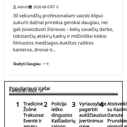
Admin
2026-08-07
0
30 sekundžių profesionaliam vaizdo klipui
sukurti dažnai prireikia gerokai daugiau, nei
gali įsivaizduoti žiūrovas – kelių savaičių darbo,
tūkstančių atskirų kadrų ir milžiniško kiekio
filmuotos medžiagos.Aukštos raiškos
kameros, dronai ir…
Skaityti Daugiau
Populiariausi įrašai
Peržiūrėti visus
Tradicinė
Policija
Vyriausybėje
Atsisveik
Žolinė
ieško
pagerbti
su Kazim
Trakuose:
dingusios
aukščiausius
Danute
šventė ir
Kaišiadorių
įvertinimus
Prunskie
amatų
rajono
gavę
pirmoji a