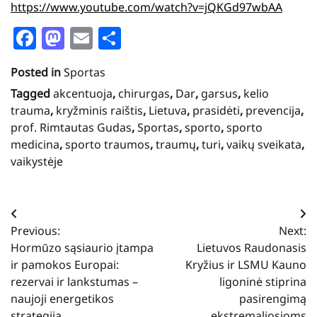
https://www.youtube.com/watch?v=jQKGd97wbAA
Facebook
Mastodon
Email
Share
Posted in
Sportas
Tagged
akcentuoja
,
chirurgas
,
Dar
,
garsus
,
kelio
trauma
,
kryžminis raištis
,
Lietuva
,
prasidėti
,
prevencija
,
prof. Rimtautas Gudas
,
Sportas
,
sporto
,
sporto
medicina
,
sporto traumos
,
traumų
,
turi
,
vaikų sveikata
,
vaikystėje
Navigacija
Previous:
Next:
tarp
Hormūzo sąsiaurio įtampa
Lietuvos Raudonasis
įrašų
ir pamokos Europai:
Kryžius ir LSMU Kauno
rezervai ir lankstumas –
ligoninė stiprina
naujoji energetikos
pasirengimą
strategija
ekstremaliosioms