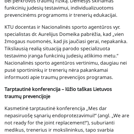
bei perkrovos traumų riziką. Dėmesys skiriamas
funkcinių judesių testavimui, individualizuotoms
prevencinėms programoms ir trenerių edukacijai.
KTU docentas ir Nacionalinės sporto agentūros vyr.
specialistas dr. Aurelijus Domeika pabrėžia, kad „vien
žmogaus nuomonės, kad jis jaučiasi gerai, nepakanka.
Tiksliausią realią situaciją parodo specializuota
testavimo įranga funkcinių judesių atlikimo metu.“
Nacionalinės sporto agentūros vertinimu, daugiau nei
pusė sportininkų ir trenerių nėra pakankamai
informuoti apie traumų prevencijos programas.
Tarptautinė konferencija – lūžio taškas Lietuvos
traumų prevencijoje
Kasmetinė tarptautinė konferencija „Mes dar
nepasiruošę sąnarių endoprotezavimui!“ (angl. „We are
not ready for the joint replacement!“), suburianti
medikus, trenerius ir mokslininkus, tapo svarbia