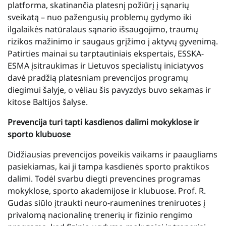
platforma, skatinančia platesnį požiūrį į sąnarių
sveikatą – nuo pažengusių problemų gydymo iki
ilgalaikės natūralaus sąnario išsaugojimo, traumų
rizikos mažinimo ir saugaus grįžimo į aktyvų gyvenimą.
Patirties mainai su tarptautiniais ekspertais, ESSKA-
ESMA įsitraukimas ir Lietuvos specialistų iniciatyvos
davė pradžią platesniam prevencijos programų
diegimui šalyje, o vėliau šis pavyzdys buvo sekamas ir
kitose Baltijos šalyse.
Prevencija turi tapti kasdienos dalimi mokyklose ir
sporto klubuose
Didžiausias prevencijos poveikis vaikams ir paaugliams
pasiekiamas, kai ji tampa kasdienės sporto praktikos
dalimi. Todėl svarbu diegti prevencines programas
mokyklose, sporto akademijose ir klubuose. Prof. R.
Gudas siūlo įtraukti neuro-raumenines treniruotes į
privalomą nacionalinę trenerių ir fizinio rengimo