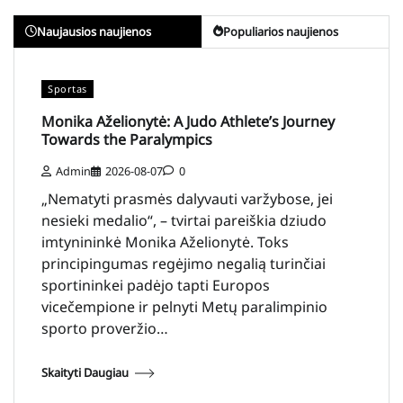
Naujausios naujienos
Populiarios naujienos
Sportas
Monika Aželionytė: A Judo Athlete’s Journey
Towards the Paralympics
Admin
2026-08-07
0
„Nematyti prasmės dalyvauti varžybose, jei
nesieki medalio“, – tvirtai pareiškia dziudo
imtynininkė Monika Aželionytė. Toks
principingumas regėjimo negalią turinčiai
sportininkei padėjo tapti Europos
vicečempione ir pelnyti Metų paralimpinio
sporto proveržio…
Skaityti Daugiau