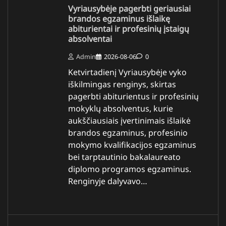
Vyriausybėje pagerbti geriausiai
brandos egzaminus išlaikę
abiturientai ir profesinių įstaigų
absolventai
Admin
2026-08-06
0
Ketvirtadienį Vyriausybėje vyko
iškilmingas renginys, skirtas
pagerbti abiturientus ir profesinių
mokyklų absolventus, kurie
aukščiausiais įvertinimais išlaikė
brandos egzaminus, profesinio
mokymo kvalifikacijos egzaminus
bei tarptautinio bakalaureato
diplomo programos egzaminus.
Renginyje dalyvavo…