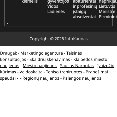
kiemelis
gyventojos
abiturientai
neprikla
Vidos
ir profesinių
Lietuvos
Ladienės
įstaigų
Ministrė
absolventai
Pirminin
Copyright © 2026
InfoKaunas
Draugai: -
Marketingo agentūra
-
Teisinės
konsultacijos
-
Skaidrių skenavimas
-
Klaipedos miesto
naujienos
-
Miesto naujienos
-
Saulius Narbutas
-
Įvaizdžio
kūrimas
-
Veidoskaita
-
Teniso treniruotės
- Pranešimai
spaudai -
-
Regionų naujienos
-
Palangos naujienos