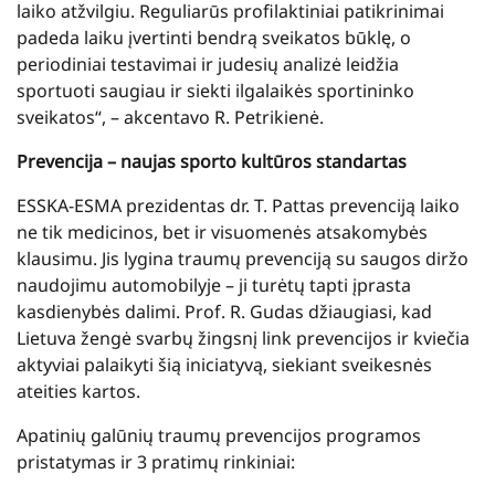
laiko atžvilgiu. Reguliarūs profilaktiniai patikrinimai
padeda laiku įvertinti bendrą sveikatos būklę, o
periodiniai testavimai ir judesių analizė leidžia
sportuoti saugiau ir siekti ilgalaikės sportininko
sveikatos“, – akcentavo R. Petrikienė.
Prevencija – naujas sporto kultūros standartas
ESSKA-ESMA prezidentas dr. T. Pattas prevenciją laiko
ne tik medicinos, bet ir visuomenės atsakomybės
klausimu. Jis lygina traumų prevenciją su saugos diržo
naudojimu automobilyje – ji turėtų tapti įprasta
kasdienybės dalimi. Prof. R. Gudas džiaugiasi, kad
Lietuva žengė svarbų žingsnį link prevencijos ir kviečia
aktyviai palaikyti šią iniciatyvą, siekiant sveikesnės
ateities kartos.
Apatinių galūnių traumų prevencijos programos
pristatymas ir 3 pratimų rinkiniai: