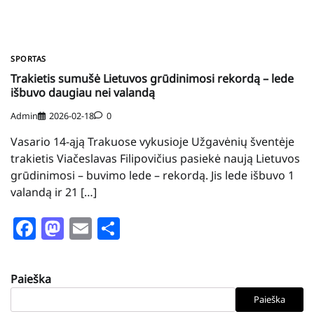
SPORTAS
Trakietis sumušė Lietuvos grūdinimosi rekordą – lede
išbuvo daugiau nei valandą
Admin
2026-02-18
0
Vasario 14-ąją Trakuose vykusioje Užgavėnių šventėje
trakietis Viačeslavas Filipovičius pasiekė naują Lietuvos
grūdinimosi – buvimo lede – rekordą. Jis lede išbuvo 1
valandą ir 21 […]
Facebook
Mastodon
Email
Share
Paieška
Paieška