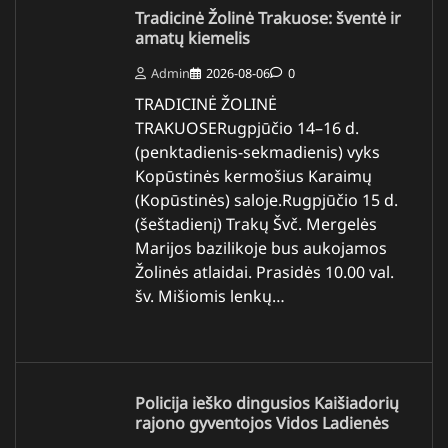
Tradicinė Žolinė Trakuose: šventė ir
amatų kiemelis
Admin
2026-08-06
0
TRADICINĖ ŽOLINĖ
TRAKUOSERugpjūčio 14–16 d.
(penktadienis-sekmadienis) vyks
Kopūstinės kermošius Karaimų
(Kopūstinės) saloje.Rugpjūčio 15 d.
(šeštadienį) Trakų Švč. Mergelės
Marijos bazilikoje bus aukojamos
Žolinės atlaidai. Prasidės 10.00 val.
šv. Mišiomis lenkų…
Policija ieško dingusios Kaišiadorių
rajono gyventojos Vidos Ladienės