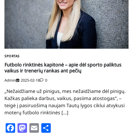
SPORTAS
Futbolo rinktinės kapitonė – apie dėl sporto paliktus
vaikus ir trenerių rankas ant pečių
Admin
2025-02-18
0
„Nežaidžiame už pinigus, mes nežaidžiame dėl pinigų.
Kažkas palieka darbus, vaikus, pasiima atostogas“, –
teigė į pasiruošimą naujam Tautų lygos ciklui atvykusi
moterų futbolo rinktinės […]
Facebook
Mastodon
Email
Share