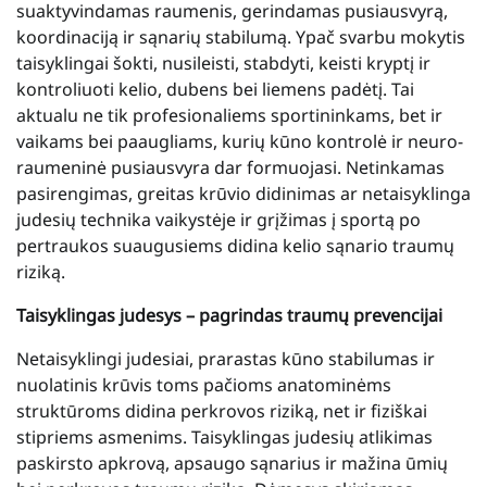
suaktyvindamas raumenis, gerindamas pusiausvyrą,
koordinaciją ir sąnarių stabilumą. Ypač svarbu mokytis
taisyklingai šokti, nusileisti, stabdyti, keisti kryptį ir
kontroliuoti kelio, dubens bei liemens padėtį. Tai
aktualu ne tik profesionaliems sportininkams, bet ir
vaikams bei paaugliams, kurių kūno kontrolė ir neuro-
raumeninė pusiausvyra dar formuojasi. Netinkamas
pasirengimas, greitas krūvio didinimas ar netaisyklinga
judesių technika vaikystėje ir grįžimas į sportą po
pertraukos suaugusiems didina kelio sąnario traumų
riziką.
Taisyklingas judesys – pagrindas traumų prevencijai
Netaisyklingi judesiai, prarastas kūno stabilumas ir
nuolatinis krūvis toms pačioms anatominėms
struktūroms didina perkrovos riziką, net ir fiziškai
stipriems asmenims. Taisyklingas judesių atlikimas
paskirsto apkrovą, apsaugo sąnarius ir mažina ūmių