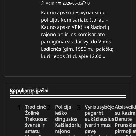
Admin
2026-08-06
0
Kauno apskrities vyriausiojo
policijos komisariato (toliau –
Kauno apskr. VPK) Kaišiadorių
rajono policijos komisariato
pareigūnai vis dar vykdo Vidos
Ladienės (gim. 1956 m.) paiešką,
kuri liepos 31 d. apie 12.00…
Populiarūs įrašai
Žiūrėti viską
Tradicinė
Policija
Vyriausybėje
Atsisveik
Žolinė
ieško
pagerbti
su Kazim
Trakuose:
dingusios
aukščiausius
Danute
šventė ir
Kaišiadorių
įvertinimus
Prunskie
amatų
rajono
gavę
pirmoji a