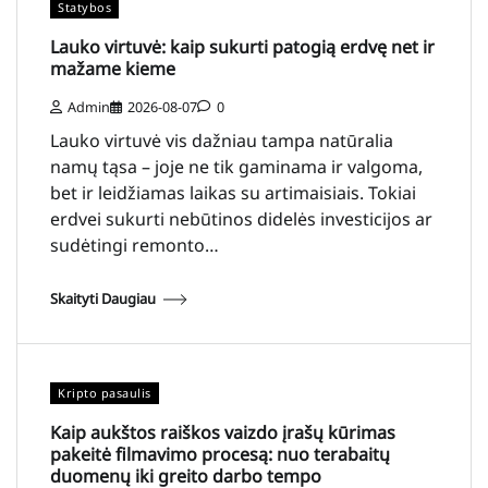
Statybos
Lauko virtuvė: kaip sukurti patogią erdvę net ir
mažame kieme
Admin
2026-08-07
0
Lauko virtuvė vis dažniau tampa natūralia
namų tąsa – joje ne tik gaminama ir valgoma,
bet ir leidžiamas laikas su artimaisiais. Tokiai
erdvei sukurti nebūtinos didelės investicijos ar
sudėtingi remonto…
Skaityti Daugiau
Kripto pasaulis
Kaip aukštos raiškos vaizdo įrašų kūrimas
pakeitė filmavimo procesą: nuo terabaitų
duomenų iki greito darbo tempo