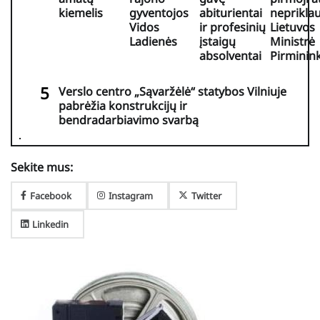
kiemelis
gyventojos
abiturientai
neprikla
Vidos
ir profesinių
Lietuvos
Ladienės
įstaigų
Ministrė
absolventai
Pirminin
Verslo centro „Sąvaržėlė“ statybos Vilniuje
pabrėžia konstrukcijų ir
bendradarbiavimo svarbą
Sekite mus:
Facebook
Instagram
Twitter
Linkedin