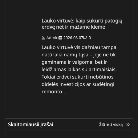
Lauko virtuvė: kaip sukurti patogią
erdvę net ir mažame kieme
Admin
2026-08-07
0
Lauko virtuvė vis dažniau tampa
natūralia namų tąsa – joje ne tik
gaminama ir valgoma, bet ir
leidžiamas laikas su artimaisiais.
Tokiai erdvei sukurti nebūtinos
didelės investicijos ar sudėtingi
remonto…
Skaitomiausii įrašai
Žiūrėti viską