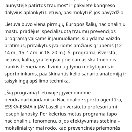
jaunystėje patirtos traumos‘‘ ir pakvietė kongreso
dalyvius aplankyti Lietuvą, pasimokyti iš jos pavyzdžio.
Lietuva buvo viena pirmųjų Europos šalių, nacionaliniu
mastu pradėjusi specializuotą traumų prevencijos
programą vaikams ir jaunuoliams, siūlydama vaizdo
pratimus, pritaikytus įvairioms amžiaus grupėms (12–
14 m., 15–17 m. ir 18–20 m.). Ši programa, išversta į
lietuvių kalbą, yra lengvai prieinamas skaitmeninis
įrankis treneriams, fizinio ugdymo mokytojams ir
sportininkams, paaiškinantis kelio sąnario anatomiją ir
taisyklingą apšilimo techniką.
„Šią programą Lietuvoje įgyvendinome
bendradarbiaudami su Nacionaline sporto agentūra,
ESSKA-ESMA ir JAV Lasell universiteto profesoriumi
Joseph Janosky. Per kelerius metus programa tapo
nacionaliniu fenomenu, o jos efektyvumas stebina –
moksliniai tyrimai rodo, kad prevencinės priemonės