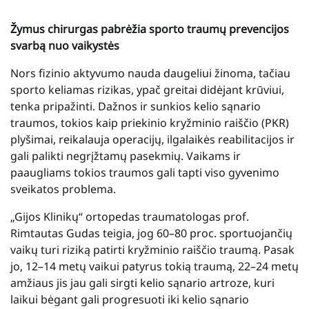
Žymus chirurgas pabrėžia sporto traumų prevencijos
svarbą nuo vaikystės
Nors fizinio aktyvumo nauda daugeliui žinoma, tačiau
sporto keliamas rizikas, ypač greitai didėjant krūviui,
tenka pripažinti. Dažnos ir sunkios kelio sąnario
traumos, tokios kaip priekinio kryžminio raiščio (PKR)
plyšimai, reikalauja operacijų, ilgalaikės reabilitacijos ir
gali palikti negrįžtamų pasekmių. Vaikams ir
paaugliams tokios traumos gali tapti viso gyvenimo
sveikatos problema.
„Gijos Klinikų“ ortopedas traumatologas prof.
Rimtautas Gudas teigia, jog 60–80 proc. sportuojančių
vaikų turi riziką patirti kryžminio raiščio traumą. Pasak
jo, 12–14 metų vaikui patyrus tokią traumą, 22–24 metų
amžiaus jis jau gali sirgti kelio sąnario artroze, kuri
laikui bėgant gali progresuoti iki kelio sąnario