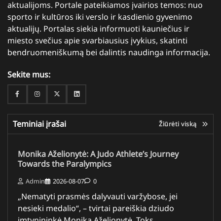
aktualijoms. Portale pateikiamos įvairios temos: nuo
sporto ir kultūros iki verslo ir kasdienio gyvenimo
aktualijų. Portalas siekia informuoti kauniečius ir
miesto svečius apie svarbiausius įvykius, skatinti
bendruomeniškumą bei dalintis naudinga informacija.
Sekite mus:
Facebook
Instagram
Twitter
Linkedin
Teminiai įrašai
Žiūrėti viską
Monika Aželionytė: A Judo Athlete’s Journey
Towards the Paralympics
Admin
2026-08-07
0
„Nematyti prasmės dalyvauti varžybose, jei
nesieki medalio“, – tvirtai pareiškia dziudo
imtynininkė Monika Aželionytė. Toks