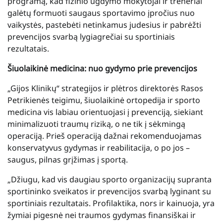
programą, kad fizinio ugdymo mokytojai ir treneriai
galėtų formuoti saugaus sportavimo įpročius nuo
vaikystės, pastebėti netinkamus judesius ir pabrėžti
prevencijos svarbą lygiagrečiai su sportiniais
rezultatais.
Šiuolaikinė medicina: nuo gydymo prie prevencijos
„Gijos Klinikų“ strategijos ir plėtros direktorės Rasos
Petrikienės teigimu, šiuolaikinė ortopedija ir sporto
medicina vis labiau orientuojasi į prevenciją, siekiant
minimalizuoti traumų riziką, o ne tik į sėkmingą
operaciją. Prieš operaciją dažnai rekomenduojamas
konservatyvus gydymas ir reabilitacija, o po jos –
saugus, pilnas grįžimas į sportą.
„Džiugu, kad vis daugiau sporto organizacijų supranta
sportininko sveikatos ir prevencijos svarbą lyginant su
sportiniais rezultatais. Profilaktika, nors ir kainuoja, yra
žymiai pigesnė nei traumos gydymas finansiškai ir