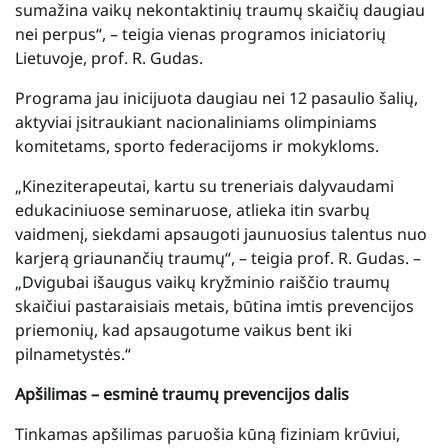
sumažina vaikų nekontaktinių traumų skaičių daugiau
nei perpus“, – teigia vienas programos iniciatorių
Lietuvoje, prof. R. Gudas.
Programa jau inicijuota daugiau nei 12 pasaulio šalių,
aktyviai įsitraukiant nacionaliniams olimpiniams
komitetams, sporto federacijoms ir mokykloms.
„Kineziterapeutai, kartu su treneriais dalyvaudami
edukaciniuose seminaruose, atlieka itin svarbų
vaidmenį, siekdami apsaugoti jaunuosius talentus nuo
karjerą griaunančių traumų“, – teigia prof. R. Gudas. –
„Dvigubai išaugus vaikų kryžminio raiščio traumų
skaičiui pastaraisiais metais, būtina imtis prevencijos
priemonių, kad apsaugotume vaikus bent iki
pilnametystės.“
Apšilimas – esminė traumų prevencijos dalis
Tinkamas apšilimas paruošia kūną fiziniam krūviui,