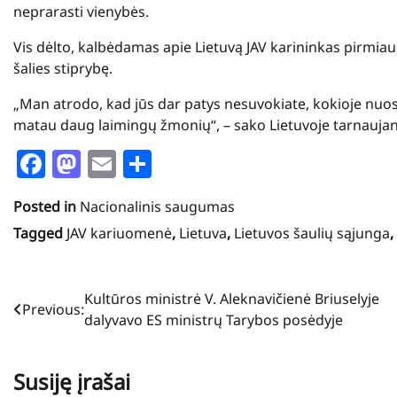
neprarasti vienybės.
Vis dėlto, kalbėdamas apie Lietuvą JAV karininkas pirmiau
šalies stiprybę.
„Man atrodo, kad jūs dar patys nesuvokiate, kokioje nuost
matau daug laimingų žmonių“, – sako Lietuvoje tarnaujant
Facebook
Mastodon
Email
Share
Posted in
Nacionalinis saugumas
Tagged
JAV kariuomenė
,
Lietuva
,
Lietuvos šaulių sąjunga
,
Navigacija
Kultūros ministrė V. Aleknavičienė Briuselyje
Previous:
dalyvavo ES ministrų Tarybos posėdyje
tarp
įrašų
Susiję įrašai