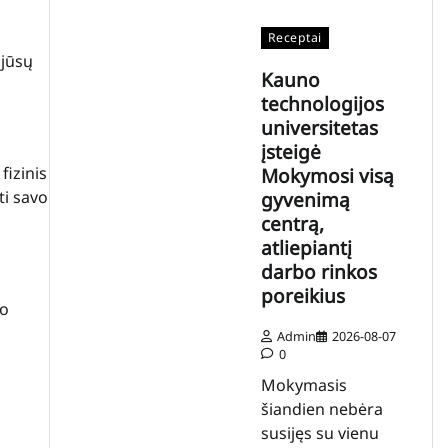
Receptai
 jūsų
Kauno
technologijos
universitetas
įsteigė
fizinis
Mokymosi visą
ti savo
gyvenimą
centrą,
atliepiantį
darbo rinkos
l
poreikius
mo
Admin
2026-08-07
0
Mokymasis
šiandien nebėra
susijęs su vienu