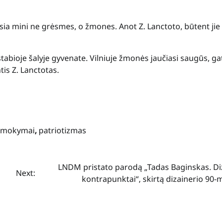
sia mini ne grėsmes, o žmones. Anot Z. Lanctoto, būtent jie
abioje šalyje gyvenate. Vilniuje žmonės jaučiasi saugūs, g
is Z. Lanctotas.
mokymai
,
patriotizmas
LNDM pristato parodą „Tadas Baginskas. Di
Next:
kontrapunktai“, skirtą dizainerio 90-