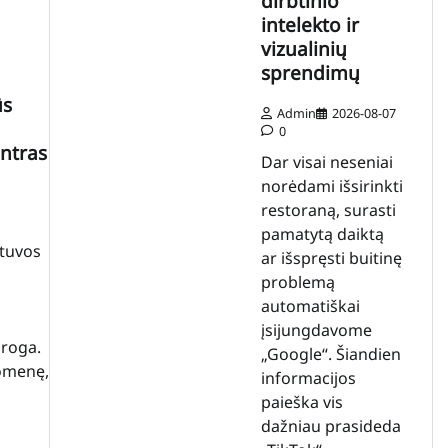
dirbtinio
intelekto ir
vizualinių
sprendimų
ūs
Admin
2026-08-07
0
ntras
Dar visai neseniai
norėdami išsirinkti
restoraną, surasti
pamatytą daiktą
etuvos
ar išspręsti buitinę
problemą
automatiškai
įsijungdavome
proga.
„Google“. Šiandien
omenę,
informacijos
paieška vis
dažniau prasideda