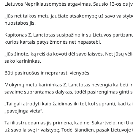
Lietuvos Nepriklausomybės atgavimas, Sausio 13-osios įvy
„Jūs net taikos metu jaučiate atsakomybę už savo valstybę. 
nuostabos jis.
Kapitonas Z. Lanctotas susipažino ir su Lietuvos partizanų k
kurios kartais patys žmonės net nepastebi.
„Jūs žinote, ką reiškia kovoti dėl savo laisvės. Net jūsų v
sako karininkas.
Būti pasiruošus ir neprarasti vienybės
Mokymų metu karininkas Z. Lanctotas nevengia kalbėti ir
savaime suprantamas dalykas, todėl pasirengimas ginti sav
„Tai gali atrodyti kaip žaidimas iki tol, kol supranti, kad 
„pavojinga vieta“.
Tai iliustruodamas jis primena, kad nei Sakartvelo, nei Ukr
už savo laisvę ir valstybę. Todėl šiandien, pasak Lietuvoje