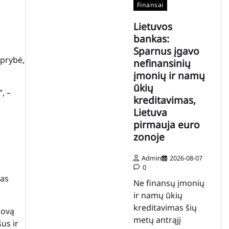
Finansai
Lietuvos
bankas:
Sparnus įgavo
iprybė,
nefinansinių
įmonių ir namų
ūkių
, –
kreditavimas,
Lietuva
pirmauja euro
zonoje
Admin
2026-08-07
0
mas
Ne finansų įmonių
ir namų ūkių
kreditavimas šių
kovą
metų antrąjį
us ir