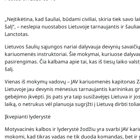
„Neįtikėtina, kad šauliai, būdami civiliai, skiria tiek sa
šalį“, – neslepia nuostabos Lietuvoje tarnaujantis ir š
Lanctotas.
Lietuvos šaulių sąjungos nariai dalyvauja devynių savaič
kariuomenės instruktoriai. Šie mokymai, kuriuose dalyvauja
pasirengimas. Čia kalbama apie tai, kas iš tiesų laiko va
šalį.
Vienas iš mokymų vadovų – JAV kariuomenės kapitonas Zac
Lietuvoje jau devynis mėnesius tarnaujantis karininkas grei
gebėjimo įkvėpti. Jis pats yra taip susižavėjęs Lietuva ir
laiką, o netrukus vėl planuoja sugrįžti į Lietuvą dirbti tolia
Įkvepianti lyderystė
Motyvacinės kalbos ir lyderystė žodžiu yra svarbi JAV kar
mokomi, kad tikras vadas ne tik duoda komandas, bet ir 