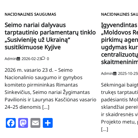
NACIONALINIS SAUGUMAS
NACIONALINIS SA
Seimo nariai dalyvaus
Įgyvendintas
tarptautinio parlamentarų tinklo
„Moldovos Re
„Susivieniję už Ukrainą“
pirkimų agen
susitikimuose Kyjive
ugdymas kuri
centralizuotų
Admin
2026-02-23
0
skaitmenini
2026 m. vasario 23 d. – Seimo
Admin
2025-10-25
Nacionalinio saugumo ir gynybos
komiteto pirmininkas Rimantas
Sėkmingai baigt
Sinkevičius, Seimo nariai Žygimantas
trukęs tarptauti
Pavilionis ir Laurynas Kasčiūnas vasario
padėsiantis Mo
24–25 dienomis […]
sklandžiai pere
ir skaidresnės 
Facebook
Mastodon
Email
Share
Projekto metu, 
[…]