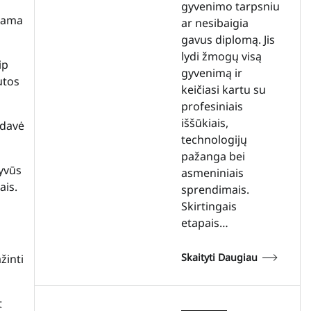
gyvenimo tarpsniu
riama
ar nesibaigia
gavus diplomą. Jis
lydi žmogų visą
ip
gyvenimą ir
utos
keičiasi kartu su
profesiniais
iššūkiais,
ždavė
technologijų
pažanga bei
tyvūs
asmeniniais
ais.
sprendimais.
Skirtingais
etapais…
Skaityti Daugiau
žinti
t