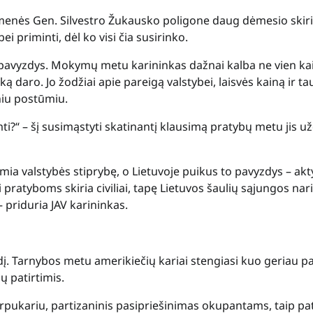
enės Gen. Silvestro Žukausko poligone daug dėmesio ski
i priminti, dėl ko visi čia susirinko.
s pavyzdys. Mokymų metu karininkas dažnai kalba ne vien ka
 ką daro. Jo žodžiai apie pareigą valstybei, laisvės kainą ir ta
niu postūmiu.
imti?“ – šį susimąstyti skatinantį klausimą pratybų metu jis u
mia valstybės stiprybę, o Lietuvoje puikus to pavyzdys – ak
 pratyboms skiria civiliai, tapę Lietuvos šaulių sąjungos nari
– priduria JAV karininkas.
ūdį. Tarnybos metu amerikiečių kariai stengiasi kuo geriau pa
ių patirtimis.
arpukariu, partizaninis pasipriešinimas okupantams, taip pa