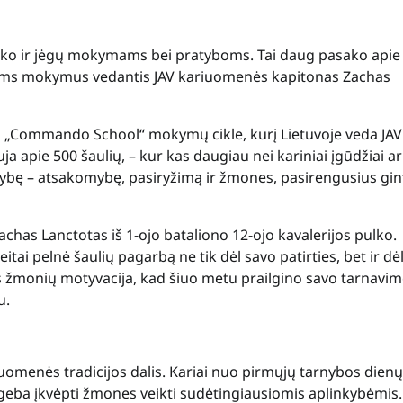
vo laiko ir jėgų mokymams bei pratyboms. Tai daug pasako apie
auliams mokymus vedantis JAV kariuomenės kapitonas Zachas
ių „Commando School“ mokymų cikle, kurį Lietuvoje veda JAV
 apie 500 šaulių, – kur kas daugiau nei kariniai įgūdžiai ar 
lstybę – atsakomybę, pasiryžimą ir žmones, pasirengusius gin
has Lanctotas iš 1-ojo bataliono 12-ojo kavalerijos pulko.
tai pelnė šaulių pagarbą ne tik dėl savo patirties, bet ir dė
 jos žmonių motyvacija, kad šiuo metu prailgino savo tarnavi
u.
iuomenės tradicijos dalis. Kariai nuo pirmųjų tarnybos dienų
geba įkvėpti žmones veikti sudėtingiausiomis aplinkybėmis.