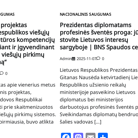
UGUMAS
NACIONALINIS SAUGUMAS
 projektas
Prezidentas diplomatams
spublikos viešųjų
profesinės šventės proga: j
tūros kompetencijų
stovite Lietuvos interesų
ant ir įgyvendinant
sargyboje | BNS Spaudos ce
 viešųjų pirkimų
Admin
2025-11-07
0
mą“
Lietuvos Respublikos Prezidentas
0
Gitanas Nausėda ketvirtadienį Li
as apie vienerius metus
Respublikos užsienio reikalų
nis projektas,
ministerijoje pasveikino Lietuvos
ldovos Respublikai
diplomatus bei ministerijos
iti prie skaitmenizuotos
darbuotojus profesinės šventės 
viešųjų pirkimų sistemos.
Sveikindamas diplomatų bendru
pirmiausia, buvo atlikta
šalies vadovas […]
Facebook
Mastodon
Email
Share