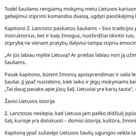
Todėl šauliams rengiamų mokymų metu Lietuvos kariuom
gebėjimui stiprinti komandos dvasią, ugdyti pasitikėjimą be
Kapitono Z. Lanctoto paskaitos šauliams – šios tradicijo
instruktorius, bet ir kaip žmogus, nuoširdžiai tikintis tuo,
stiprybę ne vienam pratybų dalyviui tampa stipriu emoci
„Ar jūs labiau mylite Lietuvą? Ar priešas labiau nori ją už
šauliams.
Pasak kapitono, būtent žmonių apsisprendimas ir valia le
šauliai. Jį ypač nustebino, kiek laiko ir jėgų mokymams bei
„Tai daug pasako apie jūsų šalį. Lietuviai yra karių tauta“, 
Žavisi Lietuvos istorija
Z. Lanctotas neslepia, kad Lietuva jam paliko didžiulį įsp
šalį, kurioje yra dislokuoti – domisi istorija, kultūra, žmon
Kapitoną ypač sužavėjo Lietuvos šaulių sąjungos veikla t