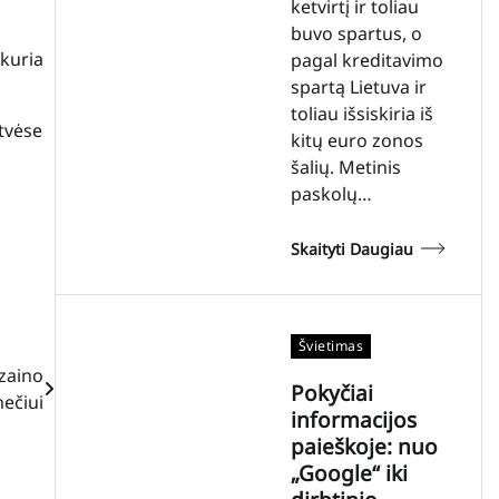
ketvirtį ir toliau
buvo spartus, o
 kuria
pagal kreditavimo
spartą Lietuva ir
toliau išsiskiria iš
atvėse
kitų euro zonos
šalių. Metinis
paskolų…
Skaityti Daugiau
Švietimas
zaino
Pokyčiai
mečiui
informacijos
paieškoje: nuo
„Google“ iki