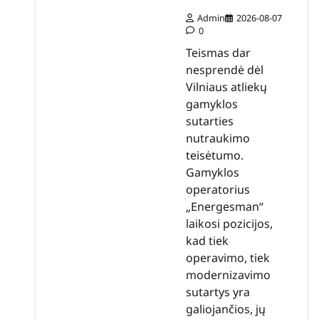
Admin
2026-08-07
0
Teismas dar
nesprendė dėl
Vilniaus atliekų
gamyklos
sutarties
nutraukimo
teisėtumo.
Gamyklos
operatorius
„Energesman“
laikosi pozicijos,
kad tiek
operavimo, tiek
modernizavimo
sutartys yra
galiojančios, jų