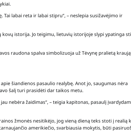
kiai.
Tai labai reta ir labai stipru“, – neslepia susižavėjimo ir
ovų istorija. Jo teigimu, lietuvių istorijoje slypi ypatinga st
ėliavos raudona spalva simbolizuoja už Tėvynę pralietą kraują“
 apie šiandienos pasaulio realybę. Anot jo, saugumas nėra
o šalį turi prasidėti dar taikos metu.
tai jau nebėra žaidimas“, – teigia kapitonas, pasaulį įvardyda
ainos žmonės nesitikėjo, jog vieną dieną teks stoti į realią 
 tarnaujančio amerikiečio, svarbiausia mokytis, būti pasiruoš