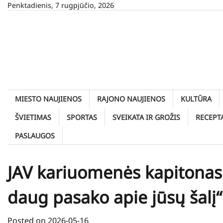
Skip
Penktadienis, 7 rugpjūčio, 2026
to
content
MIESTO NAUJIENOS
RAJONO NAUJIENOS
KULTŪRA
ŠVIETIMAS
SPORTAS
SVEIKATA IR GROŽIS
RECEPT
PASLAUGOS
JAV kariuomenės kapitonas ž
daug pasako apie jūsų šalį“
Posted on
2026-05-16