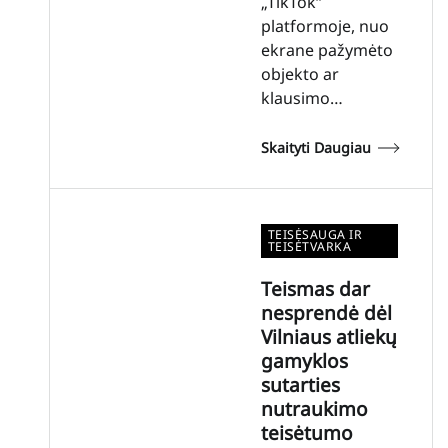
„TikTok“
platformoje, nuo
ekrane pažymėto
objekto ar
klausimo…
Skaityti Daugiau
TEISĖSAUGA IR
TEISĖTVARKA
Teismas dar
nesprendė dėl
Vilniaus atliekų
gamyklos
sutarties
nutraukimo
teisėtumo