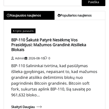
Paieška
Naujausios naujienos
Populiarios naujienos
Kripto pasaulis
BIP-110 Šakutė Patyrė Nesėkmę Vos
Prasidėjusi: Mažumos Grandinė Atsilieka
Blokais
Admin
2026-08-10
0
BIP-110 šalininkai tvirtina, kad pasiūlymas
išlieka gyvybingas, nepaisant to, kad mažumos
grandinė atsiliko dešimtimis blokų nuo
pagrindinės Bitcoin grandinės. Bitcoin soft
fork, sukurtas aplink BIP-110, šią savaitę po
961,632 bloko…
Skaityti Daugiau