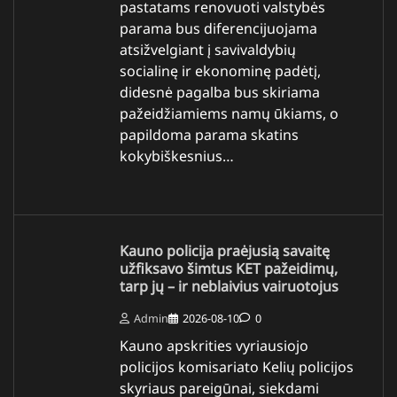
pastatams renovuoti valstybės
parama bus diferencijuojama
atsižvelgiant į savivaldybių
socialinę ir ekonominę padėtį,
didesnė pagalba bus skiriama
pažeidžiamiems namų ūkiams, o
papildoma parama skatins
kokybiškesnius…
Kauno policija praėjusią savaitę
užfiksavo šimtus KET pažeidimų,
tarp jų – ir neblaivius vairuotojus
Admin
2026-08-10
0
Kauno apskrities vyriausiojo
policijos komisariato Kelių policijos
skyriaus pareigūnai, siekdami