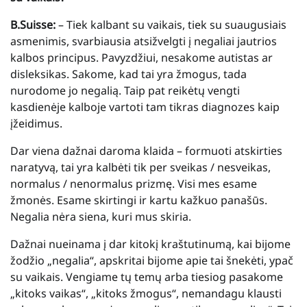
B.Suisse:
– Tiek kalbant su vaikais, tiek su suaugusiais
asmenimis, svarbiausia atsižvelgti į negaliai jautrios
kalbos principus. Pavyzdžiui, nesakome autistas ar
disleksikas. Sakome, kad tai yra žmogus, tada
nurodome jo negalią. Taip pat reikėtų vengti
kasdienėje kalboje vartoti tam tikras diagnozes kaip
įžeidimus.
Dar viena dažnai daroma klaida – formuoti atskirties
naratyvą, tai yra kalbėti tik per sveikas / nesveikas,
normalus / nenormalus prizmę. Visi mes esame
žmonės. Esame skirtingi ir kartu kažkuo panašūs.
Negalia nėra siena, kuri mus skiria.
Dažnai nueinama į dar kitokį kraštutinumą, kai bijome
žodžio „negalia“, apskritai bijome apie tai šnekėti, ypač
su vaikais. Vengiame tų temų arba tiesiog pasakome
„kitoks vaikas“, „kitoks žmogus“, nemandagu klausti