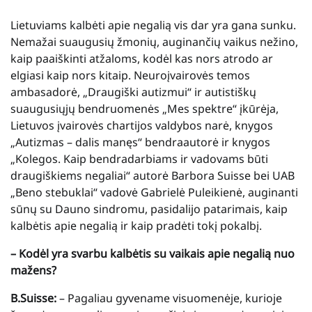
Lietuviams kalbėti apie negalią vis dar yra gana sunku.
Nemažai suaugusių žmonių, auginančių vaikus nežino,
kaip paaiškinti atžaloms, kodėl kas nors atrodo ar
elgiasi kaip nors kitaip. Neuroįvairovės temos
ambasadorė, „Draugiški autizmui“ ir autistiškų
suaugusiųjų bendruomenės „Mes spektre“ įkūrėja,
Lietuvos įvairovės chartijos valdybos narė, knygos
„Autizmas – dalis manęs“ bendraautorė ir knygos
„Kolegos. Kaip bendradarbiams ir vadovams būti
draugiškiems negaliai“ autorė Barbora Suisse bei UAB
„Beno stebuklai“ vadovė Gabrielė Puleikienė, auginanti
sūnų su Dauno sindromu, pasidalijo patarimais, kaip
kalbėtis apie negalią ir kaip pradėti tokį pokalbį.
– Kodėl yra svarbu kalbėtis su vaikais apie negalią nuo
mažens?
B.Suisse:
– Pagaliau gyvename visuomenėje, kurioje