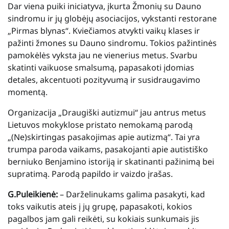
Dar viena puiki iniciatyva, įkurta Žmonių su Dauno
sindromu ir jų globėjų asociacijos, vykstanti restorane
„Pirmas blynas“. Kviečiamos atvykti vaikų klases ir
pažinti žmones su Dauno sindromu. Tokios pažintinės
pamokėlės vyksta jau ne vienerius metus. Svarbu
skatinti vaikuose smalsumą, papasakoti įdomias
detales, akcentuoti pozityvumą ir susidraugavimo
momentą.
Organizacija „Draugiški autizmui“ jau antrus metus
Lietuvos mokyklose pristato nemokamą parodą
„(Ne)skirtingas pasakojimas apie autizmą“. Tai yra
trumpa paroda vaikams, pasakojanti apie autistiško
berniuko Benjamino istoriją ir skatinanti pažinimą bei
supratimą. Parodą papildo ir vaizdo įrašas.
G.Puleikienė:
– Darželinukams galima pasakyti, kad
toks vaikutis ateis į jų grupę, papasakoti, kokios
pagalbos jam gali reikėti, su kokiais sunkumais jis