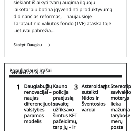
siekiant išlaikyti tvarų augimą ilguoju
laikotarpiu būtina įgyvendinti produktyvumą
didinančias reformas, – naujausioje
Tarptautinio valiutos fondo (TVF) ataskaitoje
Lietuvai pabrėžia…
Skaityti Daugiau
Populiariausi įrašai
Peržiūrėti visus
Daugiabučių
Kauno
Asteroidams
Stereotip
renovacijai –
policija
suteikti
savivaldo
naujas
praėjusią
Nidos ir
moterys
diferencijuotos
savaitę
Šventosios
lieka
valstybės
užfiksavo
vardai
mažuma
paramos
šimtus KET
tarybose 
modelis
pažeidimų,
merų
tarp jų – ir
poste