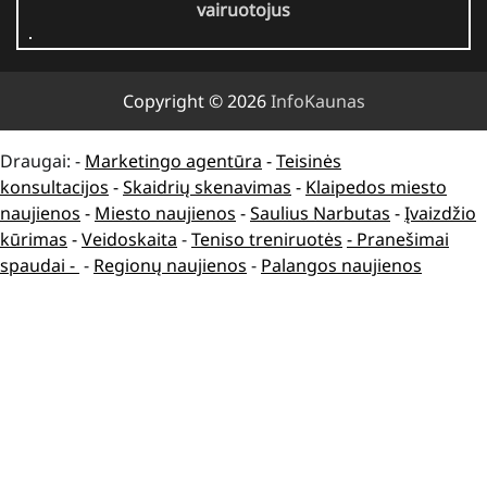
vairuotojus
Copyright © 2026
InfoKaunas
Draugai: -
Marketingo agentūra
-
Teisinės
konsultacijos
-
Skaidrių skenavimas
-
Klaipedos miesto
naujienos
-
Miesto naujienos
-
Saulius Narbutas
-
Įvaizdžio
kūrimas
-
Veidoskaita
-
Teniso treniruotės
- Pranešimai
spaudai -
-
Regionų naujienos
-
Palangos naujienos