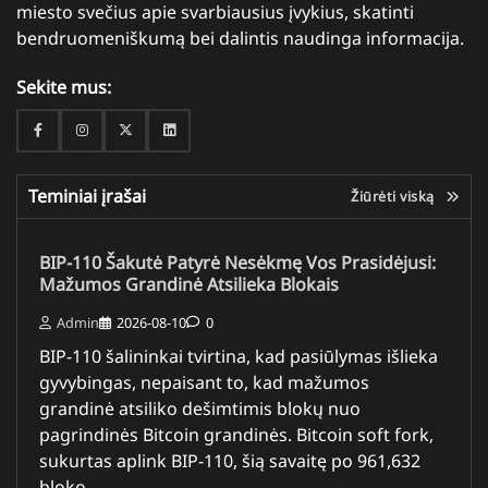
miesto svečius apie svarbiausius įvykius, skatinti
bendruomeniškumą bei dalintis naudinga informacija.
Sekite mus:
Facebook
Instagram
Twitter
Linkedin
Teminiai įrašai
Žiūrėti viską
BIP-110 Šakutė Patyrė Nesėkmę Vos Prasidėjusi:
Mažumos Grandinė Atsilieka Blokais
Admin
2026-08-10
0
BIP-110 šalininkai tvirtina, kad pasiūlymas išlieka
gyvybingas, nepaisant to, kad mažumos
grandinė atsiliko dešimtimis blokų nuo
pagrindinės Bitcoin grandinės. Bitcoin soft fork,
sukurtas aplink BIP-110, šią savaitę po 961,632
bloko…