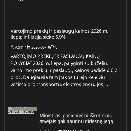
Vartojimo prekių ir paslaugų kainos 2026 m.
liepą: infliacija siekė 5,9%
Admin
2026-08-10
0
VARTOJIMO PREKIŲ IR PASLAUGŲ KAINŲ
POKYČIAI 2026 m. liepą, palyginti su birželiu,
vartojimo prekių ir paslaugų kainos padidėjo 0,2
proc. Daugiausia tam įtakos turėjo keleivių
vežimo oro transportu, elektros energijos,…
Ministras: pasieniečiai išimtiniais
atvejais gali naudoti didesnę jėgą