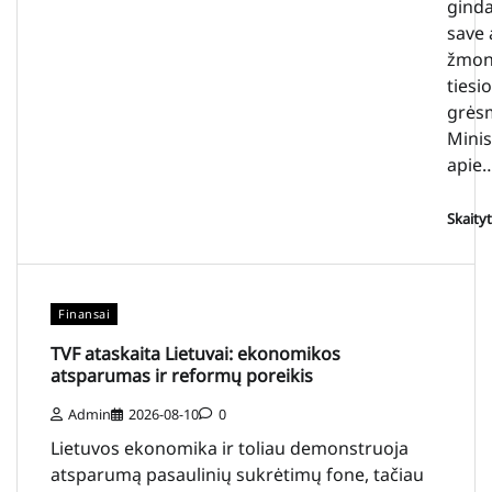
ginda
save 
žmon
tiesi
grės
Minis
apie
Skaity
Finansai
TVF ataskaita Lietuvai: ekonomikos
atsparumas ir reformų poreikis
Admin
2026-08-10
0
Lietuvos ekonomika ir toliau demonstruoja
atsparumą pasaulinių sukrėtimų fone, tačiau