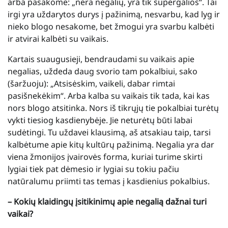
arba pasakome: „nėra negalių, yra tik supergalios“. Tai
irgi yra uždarytos durys į pažinimą, nesvarbu, kad lyg ir
nieko blogo nesakome, bet žmogui yra svarbu kalbėti
ir atvirai kalbėti su vaikais.
Kartais suaugusieji, bendraudami su vaikais apie
negalias, uždeda daug svorio tam pokalbiui, sako
(šaržuoju): „Atsisėskim, vaikeli, dabar rimtai
pasišnekėkim“. Arba kalba su vaikais tik tada, kai kas
nors blogo atsitinka. Nors iš tikrųjų tie pokalbiai turėtų
vykti tiesiog kasdienybėje. Jie neturėtų būti labai
sudėtingi. Tu uždavei klausimą, aš atsakiau taip, tarsi
kalbėtume apie kitų kultūrų pažinimą. Negalia yra dar
viena žmonijos įvairovės forma, kuriai turime skirti
lygiai tiek pat dėmesio ir lygiai su tokiu pačiu
natūralumu priimti tas temas į kasdienius pokalbius.
– Kokių klaidingų įsitikinimų apie negalią dažnai turi
vaikai?