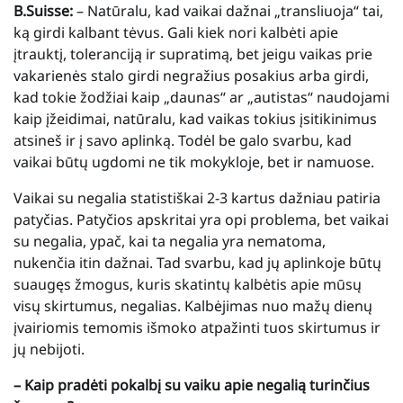
B.Suisse:
– Natūralu, kad vaikai dažnai „transliuoja“ tai,
ką girdi kalbant tėvus. Gali kiek nori kalbėti apie
įtrauktį, toleranciją ir supratimą, bet jeigu vaikas prie
vakarienės stalo girdi negražius posakius arba girdi,
kad tokie žodžiai kaip „daunas“ ar „autistas“ naudojami
kaip įžeidimai, natūralu, kad vaikas tokius įsitikinimus
atsineš ir į savo aplinką. Todėl be galo svarbu, kad
vaikai būtų ugdomi ne tik mokykloje, bet ir namuose.
Vaikai su negalia statistiškai 2-3 kartus dažniau patiria
patyčias. Patyčios apskritai yra opi problema, bet vaikai
su negalia, ypač, kai ta negalia yra nematoma,
nukenčia itin dažnai. Tad svarbu, kad jų aplinkoje būtų
suaugęs žmogus, kuris skatintų kalbėtis apie mūsų
visų skirtumus, negalias. Kalbėjimas nuo mažų dienų
įvairiomis temomis išmoko atpažinti tuos skirtumus ir
jų nebijoti.
– Kaip pradėti pokalbį su vaiku apie negalią turinčius