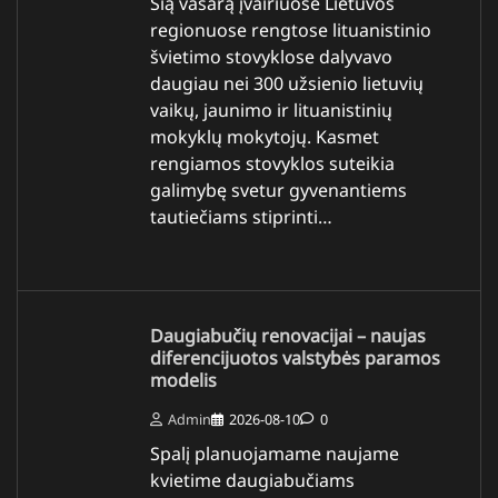
Šią vasarą įvairiuose Lietuvos
regionuose rengtose lituanistinio
švietimo stovyklose dalyvavo
daugiau nei 300 užsienio lietuvių
vaikų, jaunimo ir lituanistinių
mokyklų mokytojų. Kasmet
rengiamos stovyklos suteikia
galimybę svetur gyvenantiems
tautiečiams stiprinti…
Daugiabučių renovacijai – naujas
diferencijuotos valstybės paramos
modelis
Admin
2026-08-10
0
Spalį planuojamame naujame
kvietime daugiabučiams