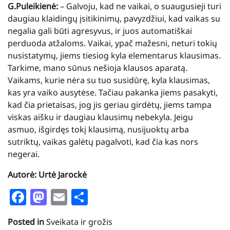
G.Puleikienė:
– Galvoju, kad ne vaikai, o suaugusieji turi
daugiau klaidingų įsitikinimų, pavyzdžiui, kad vaikas su
negalia gali būti agresyvus, ir juos automatiškai
perduoda atžaloms. Vaikai, ypač mažesni, neturi tokių
nusistatymų, jiems tiesiog kyla elementarus klausimas.
Tarkime, mano sūnus nešioja klausos aparatą.
Vaikams, kurie nėra su tuo susidūrę, kyla klausimas,
kas yra vaiko ausytėse. Tačiau pakanka jiems pasakyti,
kad čia prietaisas, jog jis geriau girdėtų, jiems tampa
viskas aišku ir daugiau klausimų nebekyla. Jeigu
asmuo, išgirdęs tokį klausimą, nusijuoktų arba
sutriktų, vaikas galėtų pagalvoti, kad čia kas nors
negerai.
Autorė: Urtė Jarockė
Facebook
Mastodon
Email
Share
Posted in
Sveikata ir grožis