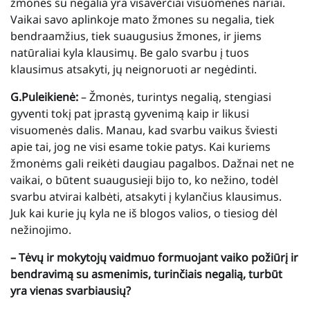
žmonės su negalia yra visaverčiai visuomenės nariai.
Vaikai savo aplinkoje mato žmones su negalia, tiek
bendraamžius, tiek suaugusius žmones, ir jiems
natūraliai kyla klausimų. Be galo svarbu į tuos
klausimus atsakyti, jų neignoruoti ar negėdinti.
G.Puleikienė:
– Žmonės, turintys negalią, stengiasi
gyventi tokį pat įprastą gyvenimą kaip ir likusi
visuomenės dalis. Manau, kad svarbu vaikus šviesti
apie tai, jog ne visi esame tokie patys. Kai kuriems
žmonėms gali reikėti daugiau pagalbos. Dažnai net ne
vaikai, o būtent suaugusieji bijo to, ko nežino, todėl
svarbu atvirai kalbėti, atsakyti į kylančius klausimus.
Juk kai kurie jų kyla ne iš blogos valios, o tiesiog dėl
nežinojimo.
– Tėvų ir mokytojų vaidmuo formuojant vaiko požiūrį ir
bendravimą su asmenimis, turinčiais negalią, turbūt
yra vienas svarbiausių?