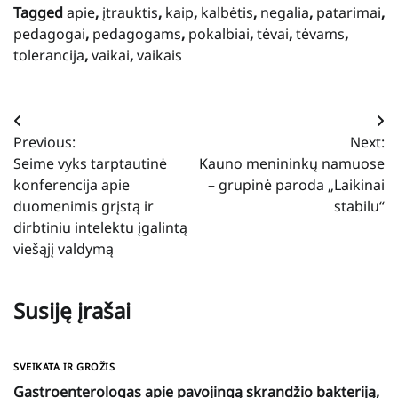
Tagged
apie
,
įtrauktis
,
kaip
,
kalbėtis
,
negalia
,
patarimai
,
pedagogai
,
pedagogams
,
pokalbiai
,
tėvai
,
tėvams
,
tolerancija
,
vaikai
,
vaikais
Navigacija
Previous:
Next:
tarp
Seime vyks tarptautinė
Kauno menininkų namuose
įrašų
konferencija apie
– grupinė paroda „Laikinai
duomenimis grįstą ir
stabilu“
dirbtiniu intelektu įgalintą
viešąjį valdymą
Susiję įrašai
SVEIKATA IR GROŽIS
Gastroenterologas apie pavojingą skrandžio bakteriją,