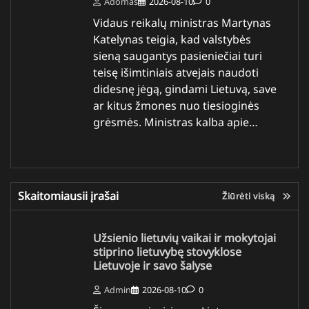
Adomas
2026-08-10
0
Vidaus reikalų ministras Martynas
Katelynas teigia, kad valstybės
sieną saugantys pasieniečiai turi
teisę išimtiniais atvejais naudoti
didesnę jėgą, gindami Lietuvą, save
ar kitus žmones nuo tiesioginės
grėsmės. Ministras kalba apie…
Skaitomiausii įrašai
Žiūrėti viską
Užsienio lietuvių vaikai ir mokytojai
stiprino lietuvybę stovyklose
Lietuvoje ir savo šalyse
Admin
2026-08-10
0