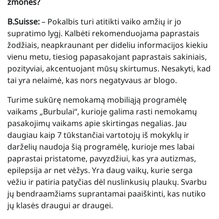
žmones?
B.Suisse:
– Pokalbis turi atitikti vaiko amžių ir jo
supratimo lygį. Kalbėti rekomenduojama paprastais
žodžiais, neapkraunant per dideliu informacijos kiekiu
vienu metu, tiesiog papasakojant paprastais sakiniais,
pozityviai, akcentuojant mūsų skirtumus. Nesakyti, kad
tai yra nelaimė, kas nors negatyvaus ar blogo.
Turime sukūrę nemokamą mobiliąją programėlę
vaikams „Burbulai“, kurioje galima rasti nemokamų
pasakojimų vaikams apie skirtingas negalias. Jau
daugiau kaip 7 tūkstančiai vartotojų iš mokyklų ir
darželių naudoja šią programėlę, kurioje mes labai
paprastai pristatome, pavyzdžiui, kas yra autizmas,
epilepsija ar net vėžys. Yra daug vaikų, kurie serga
vėžiu ir patiria patyčias dėl nuslinkusių plaukų. Svarbu
jų bendraamžiams suprantamai paaiškinti, kas nutiko
jų klasės draugui ar draugei.