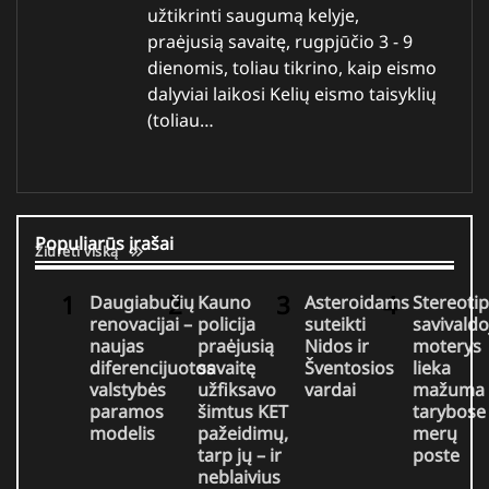
užtikrinti saugumą kelyje,
praėjusią savaitę, rugpjūčio 3 - 9
dienomis, toliau tikrino, kaip eismo
dalyviai laikosi Kelių eismo taisyklių
(toliau…
Populiarūs įrašai
Žiūrėti viską
Daugiabučių
Kauno
Asteroidams
Stereotip
renovacijai –
policija
suteikti
savivaldo
naujas
praėjusią
Nidos ir
moterys
diferencijuotos
savaitę
Šventosios
lieka
valstybės
užfiksavo
vardai
mažuma
paramos
šimtus KET
tarybose 
modelis
pažeidimų,
merų
tarp jų – ir
poste
neblaivius