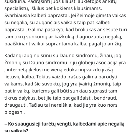
susiduria. Padrąsinti juos klausti auklėtojos ar kitų
specialistų, iškilus bet kokiems klausimams.
Svarbiausia kalbėti paprastai. Jei šeimoje gimsta vaikas
su negalia, su augančiais vaikais taip pat kalbėti
paprastai. Galima pasakyti, kad broliukas ar sesutė turi
tam tikrų sunkumų ar kažkokią diagnozuotą negalią,
paaiškinant vaikui suprantama kalba, pagal jo amžių.
Kadangi auginu sūnų su Dauno sindromu, žinau, jog
Žmonių su Dauno sindromu ir jų globėjų asociacija yra
į internetą įkėlusi ne vieną edukacinį vaizdo įrašą
lietuvių kalba. Tokius vaizdo įrašus galima parodyti
vaikams, kad šie suvoktų, jog yra įvairių žmonių, taip
pat ir vaikų, kuriems gali būti sunkiau suprasti tam
tikrus dalykus, bet jie taip pat gali žaisti, bendrauti,
draugauti. Tačiau tai nereiškia, kad jie yra kuo nors
blogesni.
– Ko suaugusieji turėtų vengti, kalbėdami apie negalią
su vaikais?