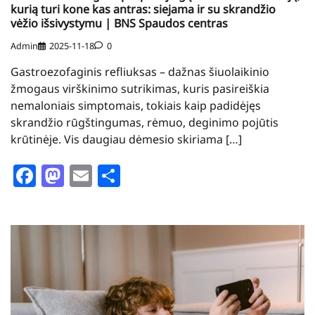
kurią turi kone kas antras: siejama ir su skrandžio
vėžio išsivystymu | BNS Spaudos centras
Admin
2025-11-18
0
Gastroezofaginis refliuksas – dažnas šiuolaikinio
žmogaus virškinimo sutrikimas, kuris pasireiškia
nemaloniais simptomais, tokiais kaip padidėjęs
skrandžio rūgštingumas, rėmuo, deginimo pojūtis
krūtinėje. Vis daugiau dėmesio skiriama […]
Facebook
Mastodon
Email
Share