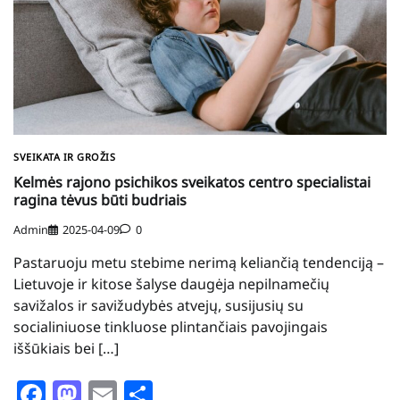
SVEIKATA IR GROŽIS
Kelmės rajono psichikos sveikatos centro specialistai
ragina tėvus būti budriais
Admin
2025-04-09
0
Pastaruoju metu stebime nerimą keliančią tendenciją –
Lietuvoje ir kitose šalyse daugėja nepilnamečių
savižalos ir savižudybės atvejų, susijusių su
socialiniuose tinkluose plintančiais pavojingais
iššūkiais bei […]
Facebook
Mastodon
Email
Share