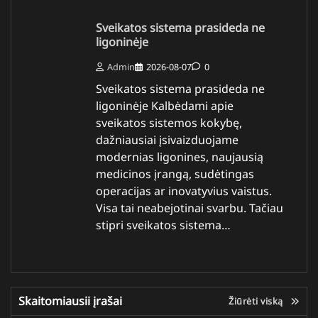
Sveikatos sistema prasideda ne
ligoninėje
Admin
2026-08-07
0
Sveikatos sistema prasideda ne
ligoninėje Kalbėdami apie
sveikatos sistemos kokybę,
dažniausiai įsivaizduojame
modernias ligonines, naujausią
medicinos įrangą, sudėtingas
operacijas ar inovatyvius vaistus.
Visa tai neabejotinai svarbu. Tačiau
stipri sveikatos sistema…
Skaitomiausii įrašai
Žiūrėti viską