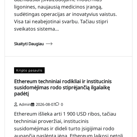
ligonines, naujausią medicinos įrangą,
sudėtingas operacijas ar inovatyvius vaistus.
Visa tai neabejotinai svarbu. Tačiau stipri
sveikatos sistema…
Skaityti Daugiau
Kripto pasaulis
Ethereum techniniai rodikliai ir institucinis
susidomėjimas rodo stiprėjančią ilgalaikę
padėtį
Admin
2026-08-07
0
Ethereum išlieka arti 1 900 USD ribos, tačiau
techniniai proveržiai, institucinis
susidomėjimas ir dideli turto įsigijimai rodo
augančią paslėptą jėgą. Ethereum laikosi netoli