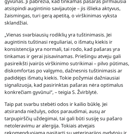
gyvūnas. Ji pabrėžia, kad tinkamas pašaras pirmiausia
atsispindi augintinio savijautoje – jis išlieka aktyvus,
žaismingas, turi gerą apetitą, o virškinimas vyksta
sklandžiai.
„Vienas svarbiausių rodiklių yra tuštinimasis. Jei
augintinis tuštinasi reguliariai, o išmatų kiekis ir
konsistencija yra normali, tai rodo, kad pašaras yra
tinkamas ir gerai įsisavinamas. Priešingu atveju gali
pasireikšti įvairūs virškinimo sutrikimai – pilvo pūtimas,
diskomfortas po valgymo, dažnesnis tuštinimasis ar
padidėjęs išmatų kiekis. Tokie požymiai dažniausiai
signalizuoja, kad pasirinktas pašaras nėra optimalus
konkrečiam gyvūnui“, – teigia S. Žvirblytė.
Taip pat svarbu stebėti odos ir kailio būklę. Jei
atsiranda niežulys, odos paraudimai, ausų ar
tarpupirščių uždegimai, tai gali būti susiję su pašaro
netoleravimu ar alergija. Tokiais atvejais
rekomenduojama pasitarti su veterinarijos gydytoju ir,