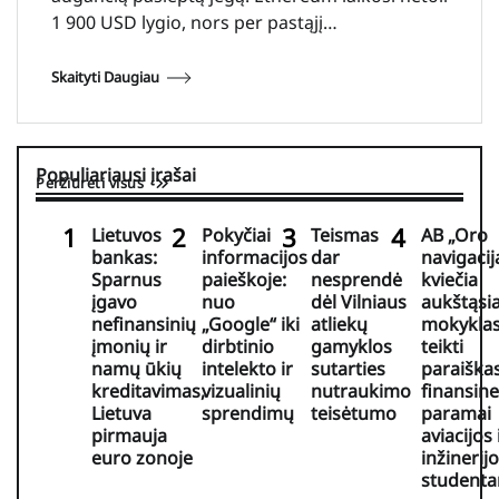
1 900 USD lygio, nors per pastąjį…
Skaityti Daugiau
Populiariausi įrašai
Peržiūrėti visus
Lietuvos
Pokyčiai
Teismas
AB „Oro
bankas:
informacijos
dar
navigacij
Sparnus
paieškoje:
nesprendė
kviečia
įgavo
nuo
dėl Vilniaus
aukštąsi
nefinansinių
„Google“ iki
atliekų
mokykla
įmonių ir
dirbtinio
gamyklos
teikti
namų ūkių
intelekto ir
sutarties
paraiška
kreditavimas,
vizualinių
nutraukimo
finansine
Lietuva
sprendimų
teisėtumo
paramai
pirmauja
aviacijos 
euro zonoje
inžinerij
student