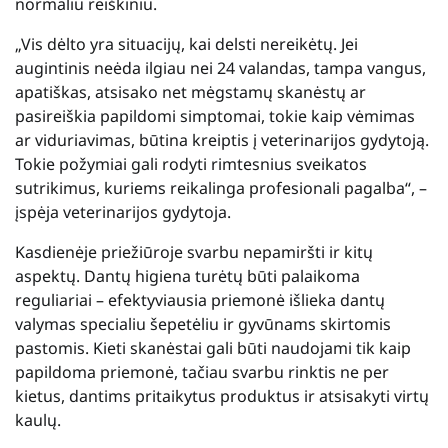
normaliu reiškiniu.
„Vis dėlto yra situacijų, kai delsti nereikėtų. Jei
augintinis neėda ilgiau nei 24 valandas, tampa vangus,
apatiškas, atsisako net mėgstamų skanėstų ar
pasireiškia papildomi simptomai, tokie kaip vėmimas
ar viduriavimas, būtina kreiptis į veterinarijos gydytoją.
Tokie požymiai gali rodyti rimtesnius sveikatos
sutrikimus, kuriems reikalinga profesionali pagalba“, –
įspėja veterinarijos gydytoja.
Kasdienėje priežiūroje svarbu nepamiršti ir kitų
aspektų. Dantų higiena turėtų būti palaikoma
reguliariai – efektyviausia priemonė išlieka dantų
valymas specialiu šepetėliu ir gyvūnams skirtomis
pastomis. Kieti skanėstai gali būti naudojami tik kaip
papildoma priemonė, tačiau svarbu rinktis ne per
kietus, dantims pritaikytus produktus ir atsisakyti virtų
kaulų.