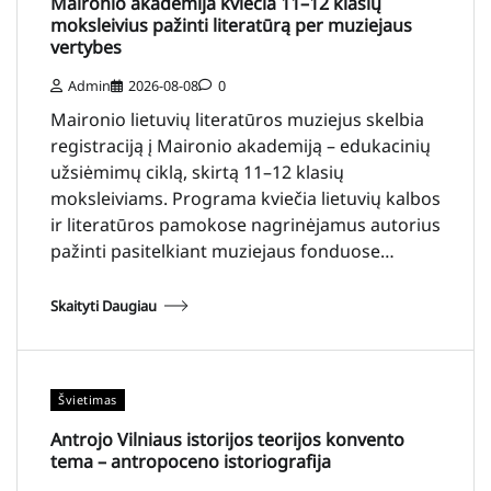
Maironio akademija kviečia 11–12 klasių
moksleivius pažinti literatūrą per muziejaus
vertybes
Admin
2026-08-08
0
Maironio lietuvių literatūros muziejus skelbia
registraciją į Maironio akademiją – edukacinių
užsiėmimų ciklą, skirtą 11–12 klasių
moksleiviams. Programa kviečia lietuvių kalbos
ir literatūros pamokose nagrinėjamus autorius
pažinti pasitelkiant muziejaus fonduose…
Skaityti Daugiau
Švietimas
Antrojo Vilniaus istorijos teorijos konvento
tema – antropoceno istoriografija