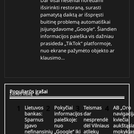
Dar visai neseniai norėdami
išsirinkti restoraną, surasti
pamatytą daiktą ar išspręsti
buitinę problemą automatiškai
įsijungdavome „Google“. Šiandien
informacijos paieška vis dažniau
prasideda „TikTok“ platformoje,
nuo ekrane pažymėto objekto ar
klausimo…
Populiarūs įrašai
Žiūrėti viską
Lietuvos
Pokyčiai
Teismas
AB „Oro
bankas:
informacijos
dar
navigacij
Sparnus
paieškoje:
nesprendė
kviečia
įgavo
nuo
dėl Vilniaus
aukštąsi
nefinansinių
„Google“ iki
atliekų
mokykla