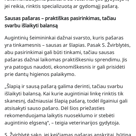
jei reikia, rinktis specializuotą ar gydomąjį pašarą.
Sausas pašaras – praktiškas pasirinkimas, tačiau
svarbu išlaikyti balansą
Augintinių šeimininkai dažnai svarsto, kuris pašaras
yra tinkamesnis – sausas ar šlapias. Pasak S. Žvirblytės,
abu pasirinkimai gali būti tinkami, tačiau sausas
pašaras dažnai laikomas praktiškesniu sprendimu. Jis
yra patogus naudoti, ekonomiškesnis ir gali prisidėti
prie dantų higienos palaikymo.
„Šlapią ir sausą pašarą galima derinti, tačiau svarbu
išlaikyti balansą. Kai kurie augintiniai linkę rinktis tik
skanesnį, dažniausiai šlapią pašarą, todėl ilgainiui gali
atsisakyti sauso pašaro. Dėl šios priežasties
rekomenduojama laikytis nuoseklumo ir stebėti
augintinio elgseną“, – teigia veterinarijos gydytoja.
S. Žvirblytė sako, jei keičiamas pašaras apskritai, būtina