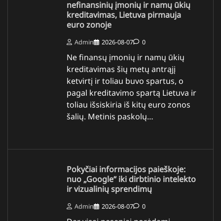
nefinansinių įmonių ir namų ūkių
kreditavimas, Lietuva pirmauja
euro zonoje
Admin
2026-08-07
0
Ne finansų įmonių ir namų ūkių
kreditavimas šių metų antrąjį
ketvirtį ir toliau buvo spartus, o
pagal kreditavimo spartą Lietuva ir
toliau išsiskiria iš kitų euro zonos
šalių. Metinis paskolų…
Pokyčiai informacijos paieškoje:
nuo „Google“ iki dirbtinio intelekto
ir vizualinių sprendimų
Admin
2026-08-07
0