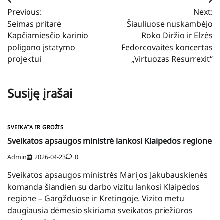
Navigacija
Previous:
Next:
tarp
Seimas pritarė
Šiauliuose nuskambėjo
įrašų
Kapčiamiesčio karinio
Roko Diržio ir Elzės
poligono įstatymo
Fedorcovaitės koncertas
projektui
„Virtuozas Resurrexit“
Susiję įrašai
SVEIKATA IR GROŽIS
Sveikatos apsaugos ministrė lankosi Klaipėdos regione
Admin
2026-04-23
0
Sveikatos apsaugos ministrės Marijos Jakubauskienės
komanda šiandien su darbo vizitu lankosi Klaipėdos
regione – Gargžduose ir Kretingoje. Vizito metu
daugiausia dėmesio skiriama sveikatos priežiūros