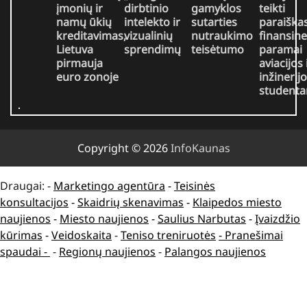
įmonių ir
dirbtinio
gamyklos
teikti
namų ūkių
intelekto ir
sutarties
paraiška
kreditavimas,
vizualinių
nutraukimo
finansine
Lietuva
sprendimų
teisėtumo
paramai
pirmauja
aviacijos 
euro zonoje
inžinerij
student
Copyright © 2026
InfoKaunas
Draugai: -
Marketingo agentūra
-
Teisinės
konsultacijos
-
Skaidrių skenavimas
-
Klaipedos miesto
naujienos
-
Miesto naujienos
-
Saulius Narbutas
-
Įvaizdžio
kūrimas
-
Veidoskaita
-
Teniso treniruotės
- Pranešimai
spaudai -
-
Regionų naujienos
-
Palangos naujienos