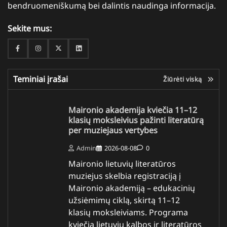
bendruomeniškumą bei dalintis naudinga informacija.
Sekite mus:
Facebook
Instagram
Twitter
Linkedin
Teminiai įrašai
Žiūrėti viską
Maironio akademija kviečia 11–12
klasių moksleivius pažinti literatūrą
per muziejaus vertybes
Admin
2026-08-08
0
Maironio lietuvių literatūros
muziejus skelbia registraciją į
Maironio akademiją – edukacinių
užsiėmimų ciklą, skirtą 11–12
klasių moksleiviams. Programa
kviečia lietuvių kalbos ir literatūros