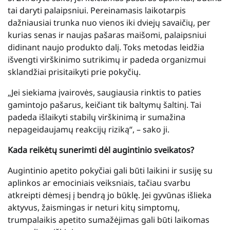
tai daryti palaipsniui. Pereinamasis laikotarpis
dažniausiai trunka nuo vienos iki dviejų savaičių, per
kurias senas ir naujas pašaras maišomi, palaipsniui
didinant naujo produkto dalį. Toks metodas leidžia
išvengti virškinimo sutrikimų ir padeda organizmui
sklandžiai prisitaikyti prie pokyčių.
„Jei siekiama įvairovės, saugiausia rinktis to paties
gamintojo pašarus, keičiant tik baltymų šaltinį. Tai
padeda išlaikyti stabilų virškinimą ir sumažina
nepageidaujamų reakcijų riziką“, – sako ji.
Kada reikėtų sunerimti dėl augintinio sveikatos?
Augintinio apetito pokyčiai gali būti laikini ir susiję su
aplinkos ar emociniais veiksniais, tačiau svarbu
atkreipti dėmesį į bendrą jo būklę. Jei gyvūnas išlieka
aktyvus, žaismingas ir neturi kitų simptomų,
trumpalaikis apetito sumažėjimas gali būti laikomas