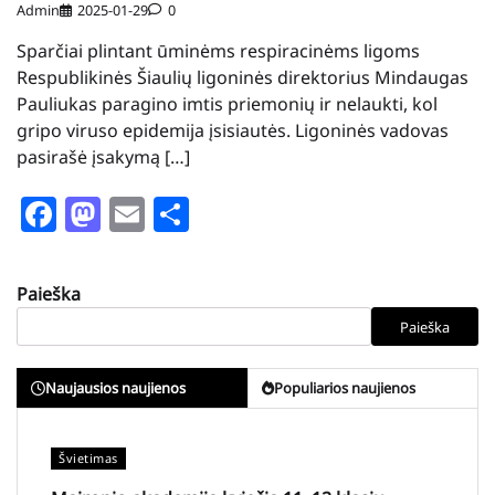
Admin
2025-01-29
0
Sparčiai plintant ūminėms respiracinėms ligoms
Respublikinės Šiaulių ligoninės direktorius Mindaugas
Pauliukas paragino imtis priemonių ir nelaukti, kol
gripo viruso epidemija įsisiautės. Ligoninės vadovas
pasirašė įsakymą […]
Facebook
Mastodon
Email
Share
Paieška
Paieška
Naujausios naujienos
Populiarios naujienos
Švietimas