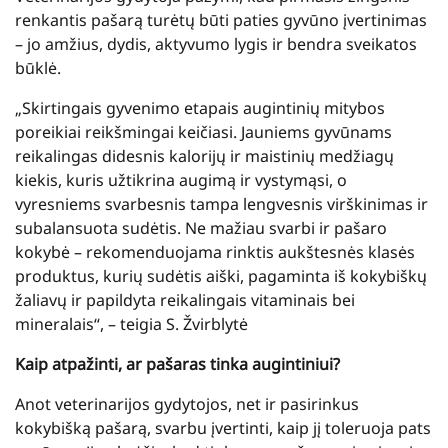
renkantis pašarą turėtų būti paties gyvūno įvertinimas
– jo amžius, dydis, aktyvumo lygis ir bendra sveikatos
būklė.
„Skirtingais gyvenimo etapais augintinių mitybos
poreikiai reikšmingai keičiasi. Jauniems gyvūnams
reikalingas didesnis kalorijų ir maistinių medžiagų
kiekis, kuris užtikrina augimą ir vystymąsi, o
vyresniems svarbesnis tampa lengvesnis virškinimas ir
subalansuota sudėtis. Ne mažiau svarbi ir pašaro
kokybė – rekomenduojama rinktis aukštesnės klasės
produktus, kurių sudėtis aiški, pagaminta iš kokybiškų
žaliavų ir papildyta reikalingais vitaminais bei
mineralais“, – teigia S. Žvirblytė
Kaip atpažinti, ar pašaras tinka augintiniui?
Anot veterinarijos gydytojos, net ir pasirinkus
kokybišką pašarą, svarbu įvertinti, kaip jį toleruoja pats