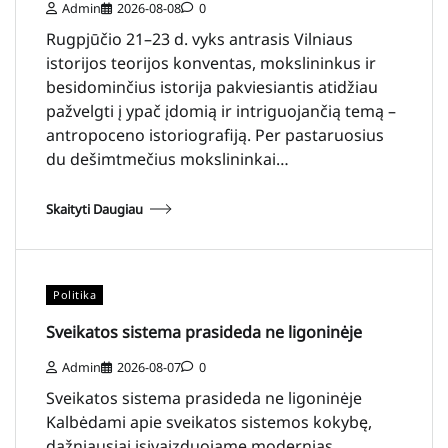
Admin
2026-08-08
0
Rugpjūčio 21–23 d. vyks antrasis Vilniaus
istorijos teorijos konventas, mokslininkus ir
besidominčius istorija pakviesiantis atidžiau
pažvelgti į ypač įdomią ir intriguojančią temą –
antropoceno istoriografiją. Per pastaruosius
du dešimtmečius mokslininkai…
Skaityti Daugiau
Politika
Sveikatos sistema prasideda ne ligoninėje
Admin
2026-08-07
0
Sveikatos sistema prasideda ne ligoninėje
Kalbėdami apie sveikatos sistemos kokybę,
dažniausiai įsivaizduojame modernias