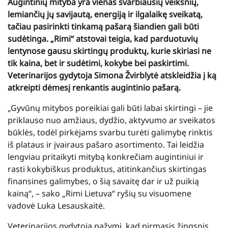
Augintinių mityba yra vienas svarbiausių veiksnių,
lemiančių jų savijautą, energiją ir ilgalaikę sveikatą,
tačiau pasirinkti tinkamą pašarą šiandien gali būti
sudėtinga. „Rimi“ atstovai teigia, kad parduotuvių
lentynose gausu skirtingų produktų, kurie skiriasi ne
tik kaina, bet ir sudėtimi, kokybe bei paskirtimi.
Veterinarijos gydytoja Simona Žvirblytė atskleidžia į ką
atkreipti dėmesį renkantis augintinio pašarą.
„Gyvūnų mitybos poreikiai gali būti labai skirtingi – jie
priklauso nuo amžiaus, dydžio, aktyvumo ar sveikatos
būklės, todėl pirkėjams svarbu turėti galimybę rinktis
iš plataus ir įvairaus pašaro asortimento. Tai leidžia
lengviau pritaikyti mitybą konkrečiam augintiniui ir
rasti kokybiškus produktus, atitinkančius skirtingas
finansines galimybes, o šią savaitę dar ir už puikią
kainą“, – sako „Rimi Lietuva“ ryšių su visuomene
vadovė Luka Lesauskaitė.
Veterinarijos gydytoja pažymi, kad pirmasis žingsnis