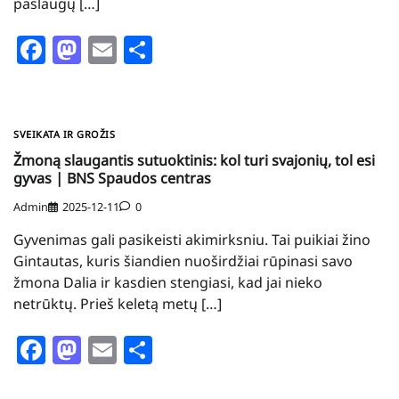
paslaugų […]
Facebook
Mastodon
Email
Share
SVEIKATA IR GROŽIS
Žmoną slaugantis sutuoktinis: kol turi svajonių, tol esi
gyvas | BNS Spaudos centras
Admin
2025-12-11
0
Gyvenimas gali pasikeisti akimirksniu. Tai puikiai žino
Gintautas, kuris šiandien nuoširdžiai rūpinasi savo
žmona Dalia ir kasdien stengiasi, kad jai nieko
netrūktų. Prieš keletą metų […]
Facebook
Mastodon
Email
Share