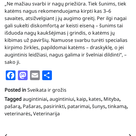
„Ne mažiau svarbi ir nagų priežiūra. Tiek šunims, tiek
katėms nagus rekomenduojama kirpti kas 3–6
savaites, atsižvelgiant į jų augimo greitį. Per ilgi nagai
gali sukelti diskomfortą ar keisti eiseną – šunims tai
išduoda nagų kaukšėjimas į grindis, o katėms jų
kibimas už paviršių. Namuose svarbu turėti specialias
kirpimo žirkles, papildomai katėms – draskyklę, o jei
augintinis leidžiasi, nagus galima ir švelniai dildinti“, –
sako ji.
Facebook
Mastodon
Email
Share
Posted in
Sveikata ir grožis
Tagged
augintiniai
,
augintiniui
,
kaip
,
kates
,
Mityba
,
pašarą
,
Pašaras
,
pasirinkti
,
patarimai
,
šunys
,
tinkamą
,
veterinarės
,
Veterinarija