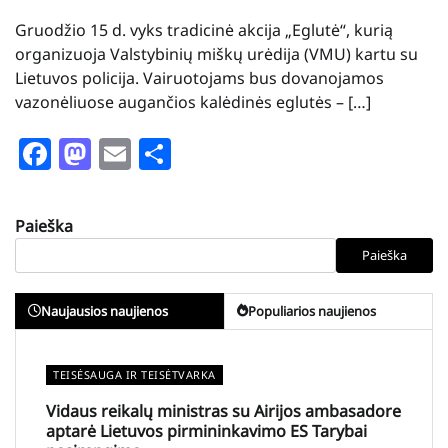
Gruodžio 15 d. vyks tradicinė akcija „Eglutė“, kurią
organizuoja Valstybinių miškų urėdija (VMU) kartu su
Lietuvos policija. Vairuotojams bus dovanojamos
vazonėliuose augančios kalėdinės eglutės – […]
Facebook
Mastodon
Email
Share
Paieška
Paieška
Naujausios naujienos
Populiarios naujienos
TEISĖSAUGA IR TEISĖTVARKA
Vidaus reikalų ministras su Airijos ambasadore
aptarė Lietuvos pirmininkavimo ES Tarybai