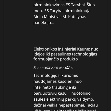
pirmininkavimas ES Tarybai. Šiuo
metu ES Tarybai pirmininkauja
Airija.Ministras M. Katelynas
padėkojo…
Elektronikos inžinieriai Kaune: nuo
idėjos iki pasaulines technologijas
formuojančio produkto
Admin
2026-08-06
0
Technologijos, kuriomis
naudojamės kasdien, nuo
interneto traukinyje iki
parduotuvių kasų ir nuotolinio
saulės elektrinių parkų valdymo,
dažnai veikia nepastebimai. Tačiau
už jų stovi elektronikos inžinieriai,