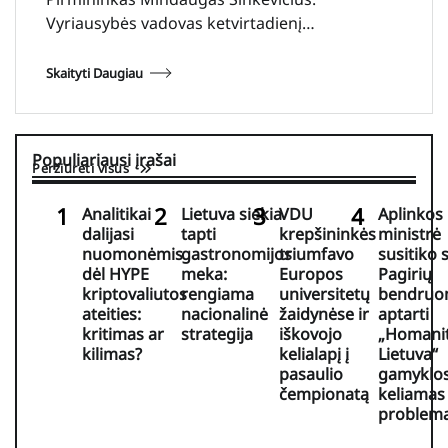
Vyriausybės vadovas ketvirtadienį…
Skaityti Daugiau
Populiariausi įrašai
Peržiūrėti visus
Analitikai
Lietuva siekia
VDU
Aplinkos
dalijasi
tapti
krepšininkės
ministrė
nuomonėmis
gastronomijos
triumfavo
susitiko 
dėl HYPE
meka:
Europos
Pagirių
kriptovaliutos
rengiama
universitetų
bendruo
ateities:
nacionalinė
žaidynėse ir
aptarti
kritimas ar
strategija
iškovojo
„Homani
kilimas?
kelialapį į
Lietuva“
pasaulio
gamyklo
čempionatą
keliamas
problem