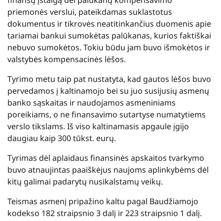
priemonės verslui, pateikdamas suklastotus
dokumentus ir tikrovės neatitinkančius duomenis apie
tariamai bankui sumokėtas palūkanas, kurios faktiškai
nebuvo sumokėtos. Tokiu būdu jam buvo išmokėtos ir
valstybės kompensacinės lėšos.
Tyrimo metu taip pat nustatyta, kad gautos lėšos buvo
pervedamos į kaltinamojo bei su juo susijusių asmenų
banko sąskaitas ir naudojamos asmeniniams
poreikiams, o ne finansavimo sutartyse numatytiems
verslo tikslams. Iš viso kaltinamasis apgaule įgijo
daugiau kaip 300 tūkst. eurų.
Tyrimas dėl aplaidaus finansinės apskaitos tvarkymo
buvo atnaujintas paaiškėjus naujoms aplinkybėms dėl
kitų galimai padarytų nusikalstamų veikų.
Teismas asmenį pripažino kaltu pagal Baudžiamojo
kodekso 182 straipsnio 3 dalį ir 223 straipsnio 1 dalį.