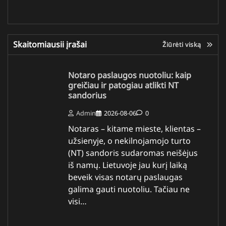
Skaitomiausii įrašai
Žiūrėti viską
Notaro paslaugos nuotoliu: kaip
greičiau ir patogiau atlikti NT
sandorius
Admin
2026-08-06
0
Notaras – kitame mieste, klientas –
užsienyje, o nekilnojamojo turto
(NT) sandoris sudaromas neišėjus
iš namų. Lietuvoje jau kurį laiką
beveik visas notarų paslaugas
galima gauti nuotoliu. Tačiau ne
visi…