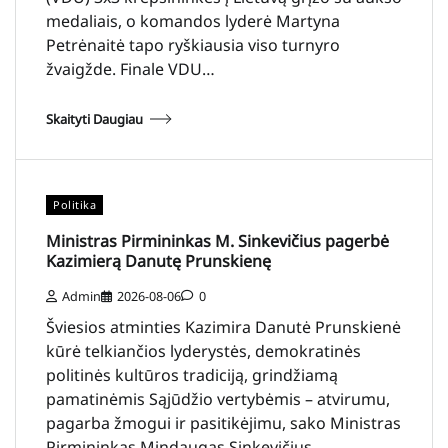
medaliais, o komandos lyderė Martyna
Petrėnaitė tapo ryškiausia viso turnyro
žvaigžde. Finale VDU…
Skaityti Daugiau
Politika
Ministras Pirmininkas M. Sinkevičius pagerbė
Kazimierą Danutę Prunskienę
Admin
2026-08-06
0
Šviesios atminties Kazimira Danutė Prunskienė
kūrė telkiančios lyderystės, demokratinės
politinės kultūros tradiciją, grindžiamą
pamatinėmis Sąjūdžio vertybėmis – atvirumu,
pagarba žmogui ir pasitikėjimu, sako Ministras
Pirmininkas Mindaugas Sinkevičius.