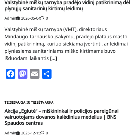
Valstybinė miškų tarnyba pradėjo vidinį patikrinimą dėl
plynųjų sanitarinių kirtimų leidimų
Admin
2026-05-04
0
Valstybinė miškų tarnyba (VMT), direktoriaus
Mindaugo Tarnausko įsakymu, pradėjo plataus masto
vidinį patikrinimą, kuriuo siekiama įvertinti, ar leidimai
plyniesiems sanitariniams miško kirtimams buvo
išduodami laikantis […]
Facebook
Mastodon
Email
Share
TEISĖSAUGA IR TEISĖTVARKA
Akcija „Eglutė“ – miškininkai ir policijos pareigūnai
vairuotojams dovanos kalėdinius medelius | BNS
Spaudos centras
Admin
2025-12-15
0