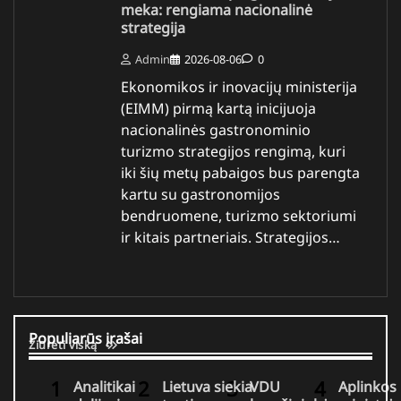
meka: rengiama nacionalinė
strategija
Admin
2026-08-06
0
Ekonomikos ir inovacijų ministerija
(EIMM) pirmą kartą inicijuoja
nacionalinės gastronominio
turizmo strategijos rengimą, kuri
iki šių metų pabaigos bus parengta
kartu su gastronomijos
bendruomene, turizmo sektoriumi
ir kitais partneriais. Strategijos…
Populiarūs įrašai
Žiūrėti viską
Analitikai
Lietuva siekia
VDU
Aplinkos