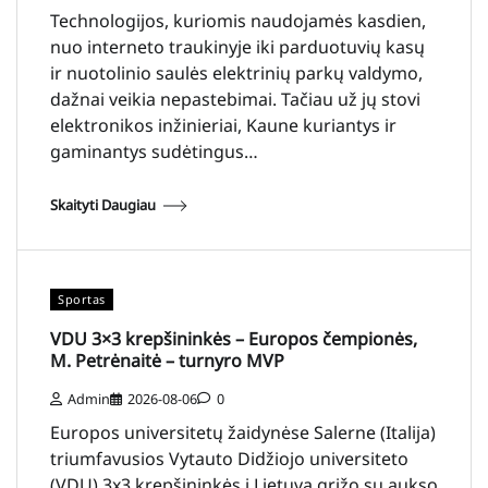
Technologijos, kuriomis naudojamės kasdien,
nuo interneto traukinyje iki parduotuvių kasų
ir nuotolinio saulės elektrinių parkų valdymo,
dažnai veikia nepastebimai. Tačiau už jų stovi
elektronikos inžinieriai, Kaune kuriantys ir
gaminantys sudėtingus…
Skaityti Daugiau
Sportas
VDU 3×3 krepšininkės – Europos čempionės,
M. Petrėnaitė – turnyro MVP
Admin
2026-08-06
0
Europos universitetų žaidynėse Salerne (Italija)
triumfavusios Vytauto Didžiojo universiteto
(VDU) 3x3 krepšininkės į Lietuvą grįžo su aukso