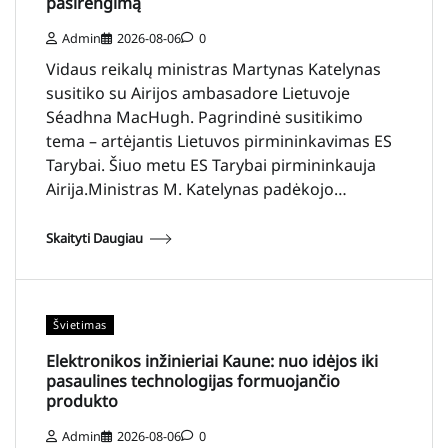
pasirengimą
Admin
2026-08-06
0
Vidaus reikalų ministras Martynas Katelynas
susitiko su Airijos ambasadore Lietuvoje
Séadhna MacHugh. Pagrindinė susitikimo
tema – artėjantis Lietuvos pirmininkavimas ES
Tarybai. Šiuo metu ES Tarybai pirmininkauja
Airija.Ministras M. Katelynas padėkojo…
Skaityti Daugiau
Švietimas
Elektronikos inžinieriai Kaune: nuo idėjos iki
pasaulines technologijas formuojančio
produkto
Admin
2026-08-06
0