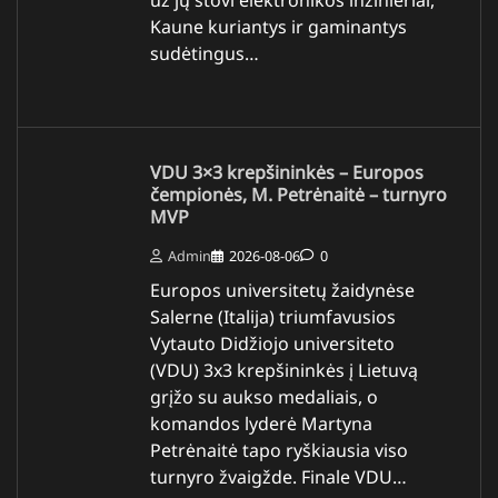
Kaune kuriantys ir gaminantys
sudėtingus…
VDU 3×3 krepšininkės – Europos
čempionės, M. Petrėnaitė – turnyro
MVP
Admin
2026-08-06
0
Europos universitetų žaidynėse
Salerne (Italija) triumfavusios
Vytauto Didžiojo universiteto
(VDU) 3x3 krepšininkės į Lietuvą
grįžo su aukso medaliais, o
komandos lyderė Martyna
Petrėnaitė tapo ryškiausia viso
turnyro žvaigžde. Finale VDU…