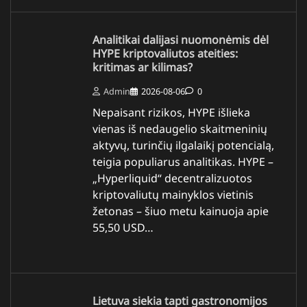
Analitikai dalijasi nuomonėmis dėl
HYPE kriptovaliutos ateities:
kritimas ar kilimas?
Admin
2026-08-06
0
Nepaisant rizikos, HYPE išlieka
vienas iš nedaugelio skaitmeninių
aktyvų, turinčių ilgalaikį potencialą,
teigia populiarus analitikas. HYPE –
„Hyperliquid“ decentralizuotos
kriptovaliutų mainyklos vietinis
žetonas – šiuo metu kainuoja apie
55,50 USD…
Lietuva siekia tapti gastronomijos