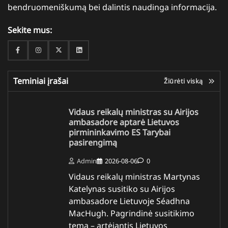
bendruomeniškumą bei dalintis naudinga informacija.
Sekite mus:
Facebook
Instagram
Twitter
Linkedin
Teminiai įrašai
Žiūrėti viską
Vidaus reikalų ministras su Airijos
ambasadore aptarė Lietuvos
pirmininkavimo ES Tarybai
pasirengimą
Admin
2026-08-06
0
Vidaus reikalų ministras Martynas
Katelynas susitiko su Airijos
ambasadore Lietuvoje Séadhna
MacHugh. Pagrindinė susitikimo
tema – artėjantis Lietuvos