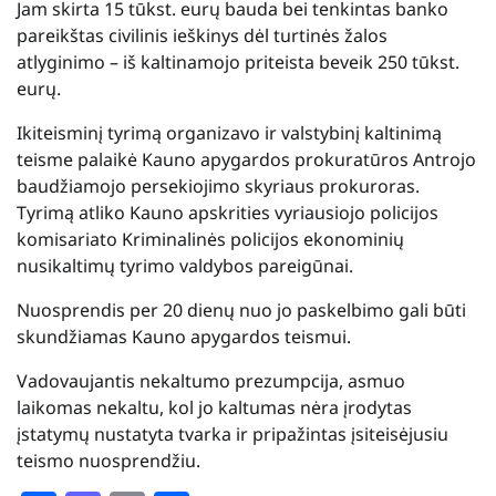
Jam skirta 15 tūkst. eurų bauda bei tenkintas banko
pareikštas civilinis ieškinys dėl turtinės žalos
atlyginimo – iš kaltinamojo priteista beveik 250 tūkst.
eurų.
Ikiteisminį tyrimą organizavo ir valstybinį kaltinimą
teisme palaikė Kauno apygardos prokuratūros Antrojo
baudžiamojo persekiojimo skyriaus prokuroras.
Tyrimą atliko Kauno apskrities vyriausiojo policijos
komisariato Kriminalinės policijos ekonominių
nusikaltimų tyrimo valdybos pareigūnai.
Nuosprendis per 20 dienų nuo jo paskelbimo gali būti
skundžiamas Kauno apygardos teismui.
Vadovaujantis nekaltumo prezumpcija, asmuo
laikomas nekaltu, kol jo kaltumas nėra įrodytas
įstatymų nustatyta tvarka ir pripažintas įsiteisėjusiu
teismo nuosprendžiu.