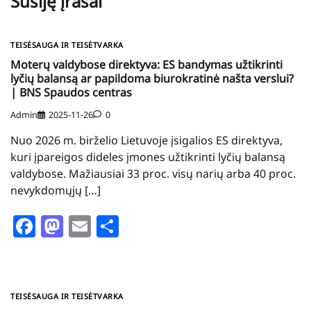
Susiję įrašai
TEISĖSAUGA IR TEISĖTVARKA
Moterų valdybose direktyva: ES bandymas užtikrinti
lyčių balansą ar papildoma biurokratinė našta verslui?
| BNS Spaudos centras
Admin
2025-11-26
0
Nuo 2026 m. birželio Lietuvoje įsigalios ES direktyva,
kuri įpareigos dideles įmones užtikrinti lyčių balansą
valdybose. Mažiausiai 33 proc. visų narių arba 40 proc.
nevykdomųjų […]
Facebook
Mastodon
Email
Share
TEISĖSAUGA IR TEISĖTVARKA