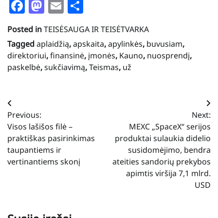
Facebook
Mastodon
Email
Share
Posted in
TEISĖSAUGA IR TEISĖTVARKA
Tagged
aplaidžią
,
apskaita
,
apylinkės
,
buvusiam
,
direktoriui
,
finansinė
,
įmonės
,
Kauno
,
nuosprendį
,
paskelbė
,
sukčiavimą
,
Teismas
,
už
Navigacija
Previous:
Next:
tarp
Visos lašišos filė –
MEXC „SpaceX“ serijos
įrašų
praktiškas pasirinkimas
produktai sulaukia didelio
taupantiems ir
susidomėjimo, bendra
vertinantiems skonį
ateities sandorių prekybos
apimtis viršija 7,1 mlrd.
USD