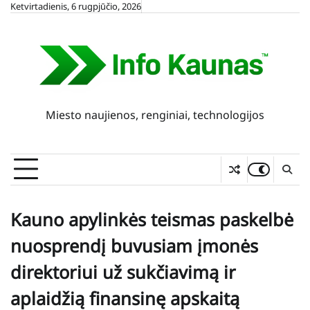
Skip
Ketvirtadienis, 6 rugpjūčio, 2026
to
content
Miesto naujienos, renginiai, technologijos
Kauno apylinkės teismas paskelbė
nuosprendį buvusiam įmonės
direktoriui už sukčiavimą ir
aplaidžią finansinę apskaitą