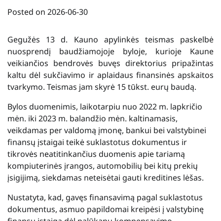
Posted on
2026-06-30
Gegužės 13 d. Kauno apylinkės teismas paskelbė
nuosprendį baudžiamojoje byloje, kurioje Kaune
veikiančios bendrovės buvęs direktorius pripažintas
kaltu dėl sukčiavimo ir aplaidaus finansinės apskaitos
tvarkymo. Teismas jam skyrė 15 tūkst. eurų baudą.
Bylos duomenimis, laikotarpiu nuo 2022 m. lapkričio
mėn. iki 2023 m. balandžio mėn. kaltinamasis,
veikdamas per valdomą įmonę, bankui bei valstybinei
finansų įstaigai teikė suklastotus dokumentus ir
tikrovės neatitinkančius duomenis apie tariamą
kompiuterinės įrangos, automobilių bei kitų prekių
įsigijimą, siekdamas neteisėtai gauti kreditines lėšas.
Nustatyta, kad, gavęs finansavimą pagal suklastotus
dokumentus, asmuo papildomai kreipėsi į valstybinę
finansų įstaigą dėl palūkanų kompensavimo