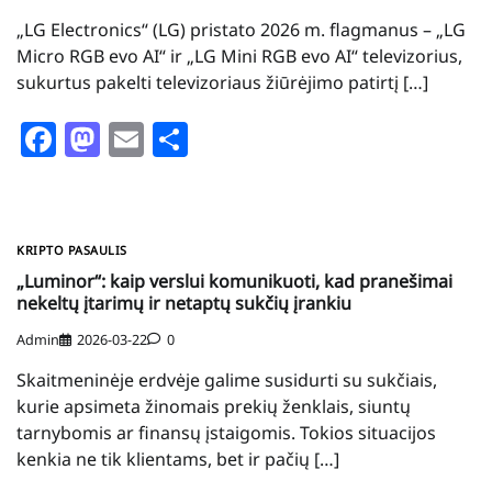
„LG Electronics“ (LG) pristato 2026 m. flagmanus – „LG
Micro RGB evo AI“ ir „LG Mini RGB evo AI“ televizorius,
sukurtus pakelti televizoriaus žiūrėjimo patirtį […]
Facebook
Mastodon
Email
Share
KRIPTO PASAULIS
„Luminor“: kaip verslui komunikuoti, kad pranešimai
nekeltų įtarimų ir netaptų sukčių įrankiu
Admin
2026-03-22
0
Skaitmeninėje erdvėje galime susidurti su sukčiais,
kurie apsimeta žinomais prekių ženklais, siuntų
tarnybomis ar finansų įstaigomis. Tokios situacijos
kenkia ne tik klientams, bet ir pačių […]