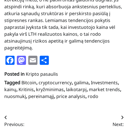
atspindi rinką, kuri absorbuoja ankstesnius perteklius,
atkuria sąnaudų struktūras ir perskirsto pasiūlą į
stipresnes rankas. Lemiamas tendencijos pokytis
paprastai įvyksta tik tada, kai investuotojo kaina vėl
pakyla virš LTH realizuotos kainos, o tai rodo
atsinaujinusį rizikos apetitą ir galimą tendencijos
pagreitėjimą.
Facebook
Mastodon
Email
Share
Posted in
Kripto pasaulis
Tagged
Bitcoin
,
cryptocurrency
,
galima
,
Investments
,
kainų
,
Kritinis
,
kryžminimas
,
laikotarpį
,
market trends
,
nuosmukį
,
pereinamąjį
,
price analysis
,
rodo
Navigacija
Previous:
Next: