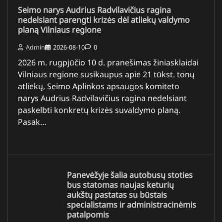
Seimo narys Audrius Radvilavičius ragina
nedelsiant parengti krizės dėl atliekų valdymo
planą Vilniaus regione
Admin
2026-08-10
0
2026 m. rugpjūčio 10 d. pranešimas žiniasklaidai
Vilniaus regione susikaupus apie 21 tūkst. tonų
atliekų, Seimo Aplinkos apsaugos komiteto
narys Audrius Radvilavičius ragina nedelsiant
paskelbti konkretų krizės suvaldymo planą.
Pasak…
Panevėžyje šalia autobusų stoties
bus statomas naujas keturių
aukštų pastatas su būstais
specialistams ir administracinėmis
patalpomis