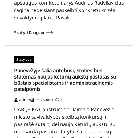
apsaugos komiteto narys Audrius Radvilavičius
ragina nedelsiant paskelbti konkretų krizės
suvaldymo planą. Pasak…
Skaityti Daugiau
Statybos
Panevėžyje šalia autobusų stoties bus
statomas naujas keturių aukštų pastatas su
būstais specialistams ir administracinėmis
patalpomis
Admin
2026-08-10
0
UAB „EIKA Construction“ laimėjo Panevėžio
miesto savivaldybės skelbtą konkursą ir
pasirašė sutartį dėl naujo keturių aukštų su
mansarda pastato statybų šalia autobusų