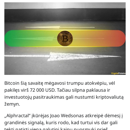
Bitcoin šią savaitę mėgavosi trumpu atokvėpiu, vėl
pakilęs virš 72 000 USD. Tačiau silpna paklausa ir
investuotojų pasitraukimas gali nustumti kriptovaliutą
žemyn.
„Alphractal“ įkūrėjas Joao Wedsonas atkreipė dėmesį į
grandinės signalą, kuris rodo, kad turtui vis dar gali
tekti patirti vieną galutinį kainų nuosmukį prieš