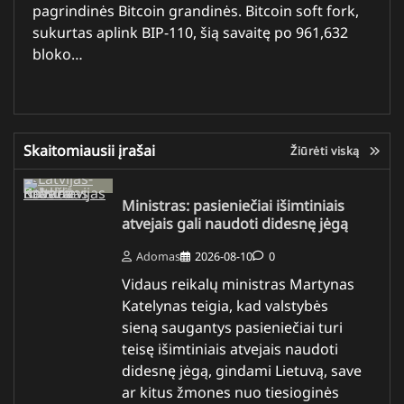
pagrindinės Bitcoin grandinės. Bitcoin soft fork,
sukurtas aplink BIP-110, šią savaitę po 961,632
bloko…
Skaitomiausii įrašai
Žiūrėti viską
Ministras: pasieniečiai išimtiniais
atvejais gali naudoti didesnę jėgą
Adomas
2026-08-10
0
Vidaus reikalų ministras Martynas
Katelynas teigia, kad valstybės
sieną saugantys pasieniečiai turi
teisę išimtiniais atvejais naudoti
didesnę jėgą, gindami Lietuvą, save
ar kitus žmones nuo tiesioginės