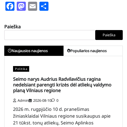
Facebook
Mastodon
Email
Share
Paieška
Paieška
Naujausios naujienos
Populiarios naujienos
Politika
Seimo narys Audrius Radvilavičius ragina
nedelsiant parengti krizės dėl atliekų valdymo
planą Vilniaus regione
Admin
2026-08-10
0
2026 m. rugpjūčio 10 d. pranešimas
žiniasklaidai Vilniaus regione susikaupus apie
21 tūkst. tonų atliekų, Seimo Aplinkos