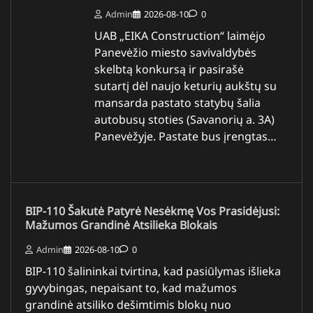
Admin
2026-08-10
0
UAB „EIKA Construction“ laimėjo
Panevėžio miesto savivaldybės
skelbtą konkursą ir pasirašė
sutartį dėl naujo keturių aukštų su
mansarda pastato statybų šalia
autobusų stoties (Savanorių a. 3A)
Panevėžyje. Pastate bus įrengtas…
BIP-110 Šakutė Patyrė Nesėkmę Vos Prasidėjusi:
Mažumos Grandinė Atsilieka Blokais
Admin
2026-08-10
0
BIP-110 šalininkai tvirtina, kad pasiūlymas išlieka
gyvybingas, nepaisant to, kad mažumos
grandinė atsiliko dešimtimis blokų nuo