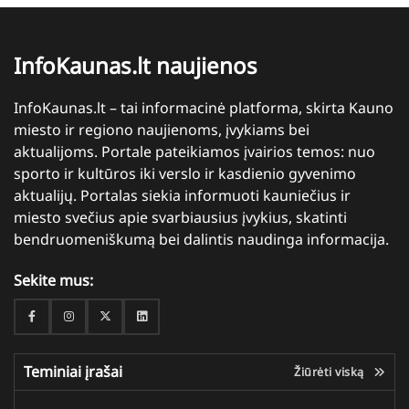
InfoKaunas.lt naujienos
InfoKaunas.lt – tai informacinė platforma, skirta Kauno
miesto ir regiono naujienoms, įvykiams bei
aktualijoms. Portale pateikiamos įvairios temos: nuo
sporto ir kultūros iki verslo ir kasdienio gyvenimo
aktualijų. Portalas siekia informuoti kauniečius ir
miesto svečius apie svarbiausius įvykius, skatinti
bendruomeniškumą bei dalintis naudinga informacija.
Sekite mus:
Facebook
Instagram
Twitter
Linkedin
Teminiai įrašai
Žiūrėti viską