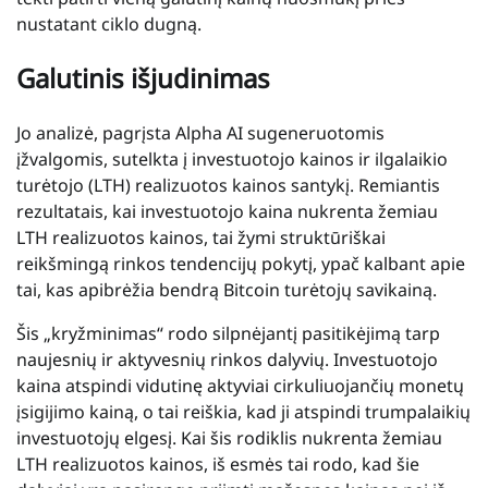
nustatant ciklo dugną.
Galutinis išjudinimas
Jo analizė, pagrįsta Alpha AI sugeneruotomis
įžvalgomis, sutelkta į investuotojo kainos ir ilgalaikio
turėtojo (LTH) realizuotos kainos santykį. Remiantis
rezultatais, kai investuotojo kaina nukrenta žemiau
LTH realizuotos kainos, tai žymi struktūriškai
reikšmingą rinkos tendencijų pokytį, ypač kalbant apie
tai, kas apibrėžia bendrą Bitcoin turėtojų savikainą.
Šis „kryžminimas“ rodo silpnėjantį pasitikėjimą tarp
naujesnių ir aktyvesnių rinkos dalyvių. Investuotojo
kaina atspindi vidutinę aktyviai cirkuliuojančių monetų
įsigijimo kainą, o tai reiškia, kad ji atspindi trumpalaikių
investuotojų elgesį. Kai šis rodiklis nukrenta žemiau
LTH realizuotos kainos, iš esmės tai rodo, kad šie