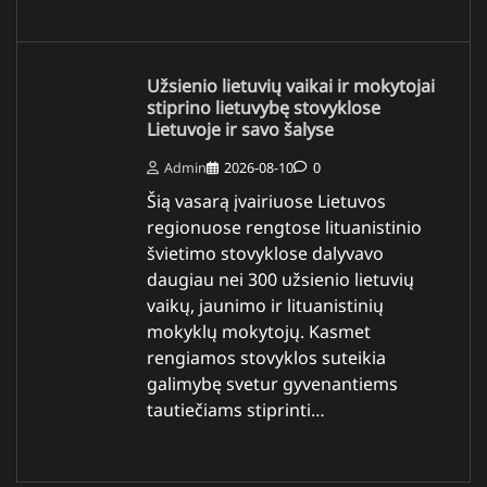
Užsienio lietuvių vaikai ir mokytojai
stiprino lietuvybę stovyklose
Lietuvoje ir savo šalyse
Admin
2026-08-10
0
Šią vasarą įvairiuose Lietuvos
regionuose rengtose lituanistinio
švietimo stovyklose dalyvavo
daugiau nei 300 užsienio lietuvių
vaikų, jaunimo ir lituanistinių
mokyklų mokytojų. Kasmet
rengiamos stovyklos suteikia
galimybę svetur gyvenantiems
tautiečiams stiprinti…