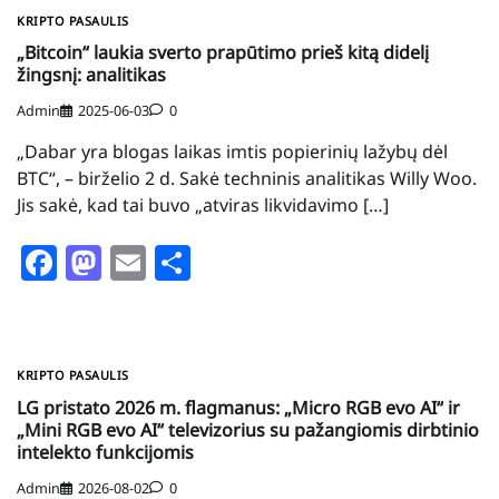
KRIPTO PASAULIS
„Bitcoin“ laukia sverto prapūtimo prieš kitą didelį
žingsnį: analitikas
Admin
2025-06-03
0
„Dabar yra blogas laikas imtis popierinių lažybų dėl
BTC“, – birželio 2 d. Sakė techninis analitikas Willy Woo.
Jis sakė, kad tai buvo „atviras likvidavimo […]
Facebook
Mastodon
Email
Share
KRIPTO PASAULIS
LG pristato 2026 m. flagmanus: „Micro RGB evo AI“ ir
„Mini RGB evo AI“ televizorius su pažangiomis dirbtinio
intelekto funkcijomis
Admin
2026-08-02
0