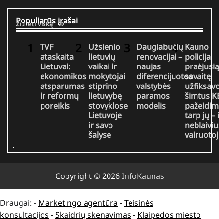
Populiarūs įrašai
Žiūrėti viską
TVF
Užsienio
Daugiabučių
Kauno
ataskaita
lietuvių
renovacijai –
policija
Lietuvai:
vaikai ir
naujas
praėjusią
ekonomikos
mokytojai
diferencijuotos
savaitę
atsparumas
stiprino
valstybės
užfiksav
ir reformų
lietuvybę
paramos
šimtus K
poreikis
stovyklose
modelis
pažeidim
Lietuvoje
tarp jų – 
ir savo
neblaiviu
šalyse
vairuotoj
Copyright © 2026
InfoKaunas
Draugai: -
Marketingo agentūra
-
Teisinės
konsultacijos
-
Skaidrių skenavimas
-
Klaipedos miesto