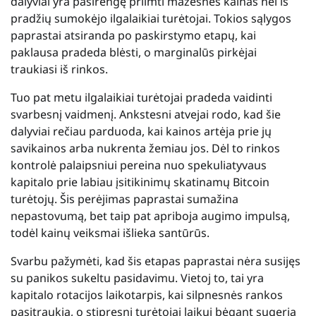
dalyviai yra pasirengę priimti mažesnes kainas nei iš
pradžių sumokėjo ilgalaikiai turėtojai. Tokios sąlygos
paprastai atsiranda po paskirstymo etapų, kai
paklausa pradeda blėsti, o marginalūs pirkėjai
traukiasi iš rinkos.
Tuo pat metu ilgalaikiai turėtojai pradeda vaidinti
svarbesnį vaidmenį. Ankstesni atvejai rodo, kad šie
dalyviai rečiau parduoda, kai kainos artėja prie jų
savikainos arba nukrenta žemiau jos. Dėl to rinkos
kontrolė palaipsniui pereina nuo spekuliatyvaus
kapitalo prie labiau įsitikinimų skatinamų Bitcoin
turėtojų. Šis perėjimas paprastai sumažina
nepastovumą, bet taip pat apriboja augimo impulsą,
todėl kainų veiksmai išlieka santūrūs.
Svarbu pažymėti, kad šis etapas paprastai nėra susijęs
su panikos sukeltu pasidavimu. Vietoj to, tai yra
kapitalo rotacijos laikotarpis, kai silpnesnės rankos
pasitraukia, o stipresni turėtojai laikui bėgant sugeria