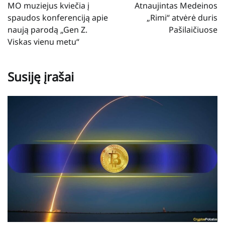
tarp
MO muziejus kviečia į
Atnaujintas Medeinos
įrašų
spaudos konferenciją apie
„Rimi“ atvėrė duris
naują parodą „Gen Z.
Pašilaičiuose
Viskas vienu metu“
Susiję įrašai