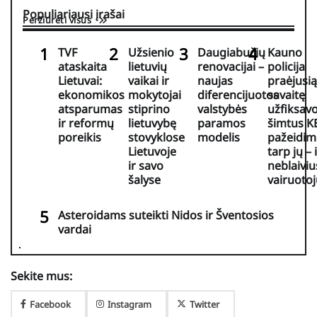
Populiariausi įrašai
Peržiūrėti visus
TVF
Užsienio
Daugiabučių
Kauno
ataskaita
lietuvių
renovacijai –
policija
Lietuvai:
vaikai ir
naujas
praėjusią
ekonomikos
mokytojai
diferencijuotos
savaitę
atsparumas
stiprino
valstybės
užfiksav
ir reformų
lietuvybę
paramos
šimtus K
poreikis
stovyklose
modelis
pažeidim
Lietuvoje
tarp jų – 
ir savo
neblaiviu
šalyse
vairuotoj
Asteroidams suteikti Nidos ir Šventosios
vardai
Sekite mus:
Facebook
Instagram
Twitter