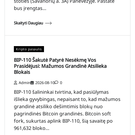
stoties (Savanorių a. 3A) Panevėžyje. Pastate
bus įrengtas…
Skaityti Daugiau
Kripto pasaulis
BIP-110 Šakutė Patyrė Nesėkmę Vos
Prasidėjusi: Mažumos Grandinė Atsilieka
Blokais
Admin
2026-08-10
0
BIP-110 šalininkai tvirtina, kad pasiūlymas
išlieka gyvybingas, nepaisant to, kad mažumos
grandinė atsiliko dešimtimis blokų nuo
pagrindinės Bitcoin grandinės. Bitcoin soft
fork, sukurtas aplink BIP-110, šią savaitę po
961,632 bloko…