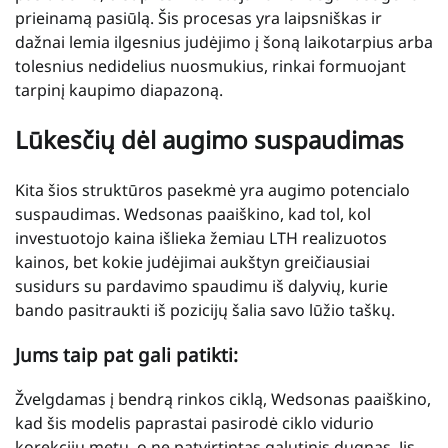
prieinamą pasiūlą. Šis procesas yra laipsniškas ir
dažnai lemia ilgesnius judėjimo į šoną laikotarpius arba
tolesnius nedidelius nuosmukius, rinkai formuojant
tarpinį kaupimo diapazoną.
Lūkesčių dėl augimo suspaudimas
Kita šios struktūros pasekmė yra augimo potencialo
suspaudimas. Wedsonas paaiškino, kad tol, kol
investuotojo kaina išlieka žemiau LTH realizuotos
kainos, bet kokie judėjimai aukštyn greičiausiai
susidurs su pardavimo spaudimu iš dalyvių, kurie
bando pasitraukti iš pozicijų šalia savo lūžio taškų.
Jums taip pat gali patikti:
Žvelgdamas į bendrą rinkos ciklą, Wedsonas paaiškino,
kad šis modelis paprastai pasirodė ciklo vidurio
korekcijų metu, o ne patvirtintas galutinis dugnas. Jis