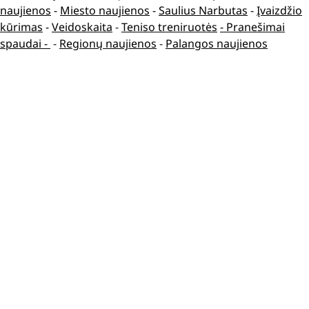
naujienos
-
Miesto naujienos
-
Saulius Narbutas
-
Įvaizdžio
kūrimas
-
Veidoskaita
-
Teniso treniruotės
- Pranešimai
spaudai -
-
Regionų naujienos
-
Palangos naujienos