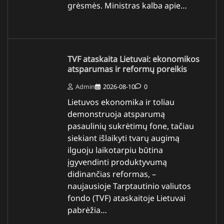
grėsmės. Ministras kalba apie…
TVF ataskaita Lietuvai: ekonomikos
atsparumas ir reformų poreikis
Admin
2026-08-10
0
Lietuvos ekonomika ir toliau
demonstruoja atsparumą
pasaulinių sukrėtimų fone, tačiau
siekiant išlaikyti tvarų augimą
ilguoju laikotarpiu būtina
įgyvendinti produktyvumą
didinančias reformas, –
naujausioje Tarptautinio valiutos
fondo (TVF) ataskaitoje Lietuvai
pabrėžia…