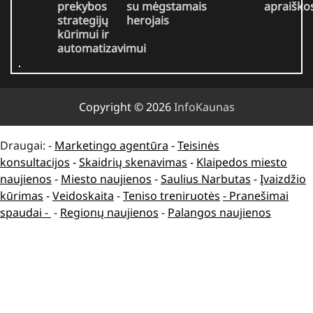
prekybos
su mėgstamais
apraiško
strategijų
herojais
kūrimui ir
automatizavimui
Copyright © 2026
InfoKaunas
Draugai: -
Marketingo agentūra
-
Teisinės
konsultacijos
-
Skaidrių skenavimas
-
Klaipedos miesto
naujienos
-
Miesto naujienos
-
Saulius Narbutas
-
Įvaizdžio
kūrimas
-
Veidoskaita
-
Teniso treniruotės
- Pranešimai
spaudai -
-
Regionų naujienos
-
Palangos naujienos