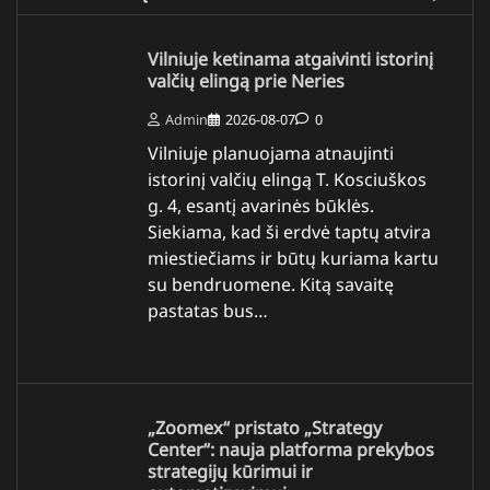
Vilniuje ketinama atgaivinti istorinį
valčių elingą prie Neries
Admin
2026-08-07
0
Vilniuje planuojama atnaujinti
istorinį valčių elingą T. Kosciuškos
g. 4, esantį avarinės būklės.
Siekiama, kad ši erdvė taptų atvira
miestiečiams ir būtų kuriama kartu
su bendruomene. Kitą savaitę
pastatas bus…
„Zoomex“ pristato „Strategy
Center“: nauja platforma prekybos
strategijų kūrimui ir