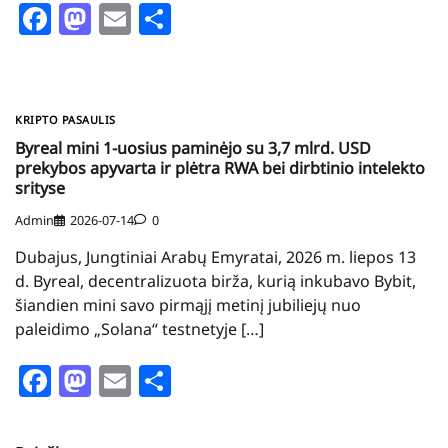
Facebook
Mastodon
Email
Share
KRIPTO PASAULIS
Byreal mini 1-uosius paminėjo su 3,7 mlrd. USD
prekybos apyvarta ir plėtra RWA bei dirbtinio intelekto
srityse
Admin
2026-07-14
0
Dubajus, Jungtiniai Arabų Emyratai, 2026 m. liepos 13
d. Byreal, decentralizuota birža, kurią inkubavo Bybit,
šiandien mini savo pirmąjį metinį jubiliejų nuo
paleidimo „Solana“ testnetyje […]
Facebook
Mastodon
Email
Share