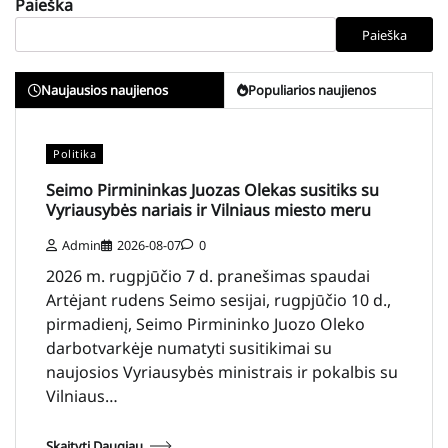
Paieška
Paieška
Naujausios naujienos
Populiarios naujienos
Politika
Seimo Pirmininkas Juozas Olekas susitiks su
Vyriausybės nariais ir Vilniaus miesto meru
Admin
2026-08-07
0
2026 m. rugpjūčio 7 d. pranešimas spaudai
Artėjant rudens Seimo sesijai, rugpjūčio 10 d.,
pirmadienį, Seimo Pirmininko Juozo Oleko
darbotvarkėje numatyti susitikimai su
naujosios Vyriausybės ministrais ir pokalbis su
Vilniaus…
Skaityti Daugiau