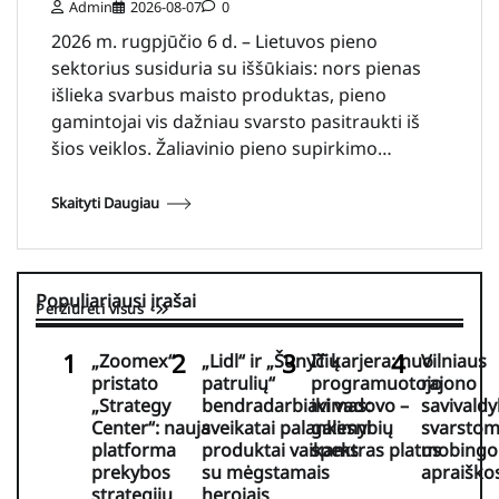
Admin
2026-08-07
0
2026 m. rugpjūčio 6 d. – Lietuvos pieno
sektorius susiduria su iššūkiais: nors pienas
išlieka svarbus maisto produktas, pieno
gamintojai vis dažniau svarsto pasitraukti iš
šios veiklos. Žaliavinio pieno supirkimo…
Skaityti Daugiau
Populiariausi įrašai
Peržiūrėti visus
„Zoomex“
„Lidl“ ir „Šunyčių
IT karjera: nuo
Vilniaus
pristato
patrulių“
programuotojo
rajono
„Strategy
bendradarbiavimas:
iki vadovo –
savivaldy
Center“: nauja
sveikatai palankesni
galimybių
svarsto
platforma
produktai vaikams
spektras platus
mobingo
prekybos
su mėgstamais
apraiško
strategijų
herojais