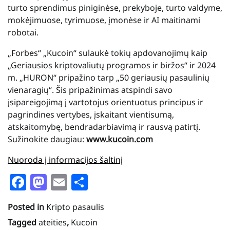
turto sprendimus piniginėse, prekyboje, turto valdyme,
mokėjimuose, tyrimuose, įmonėse ir AI maitinami
robotai.
„Forbes“ „Kucoin“ sulaukė tokių apdovanojimų kaip
„Geriausios kriptovaliutų programos ir biržos“ ir 2024
m. „HURON“ pripažino tarp „50 geriausių pasaulinių
vienaragių“. Šis pripažinimas atspindi savo
įsipareigojimą į vartotojus orientuotus principus ir
pagrindines vertybes, įskaitant vientisumą,
atskaitomybę, bendradarbiavimą ir rausvą patirtį.
Sužinokite daugiau:
www.kucoin.com
Nuoroda į informacijos šaltinį
Facebook
Mastodon
Email
Share
Posted in
Kripto pasaulis
Tagged
ateities
,
Kucoin