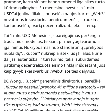
pramone, kartu siūlant bendruomenei ilgalaikes turto
kūrimo galimybes. Su mėnesine investicija
1 mln.
USD
Tai įgalina filialus, puoselėja naujos kartos „Web3“
novatorius ir sustiprina bendruomenės įsitraukimą,
kad puoselėtų tvarią decentralizuotą ekosistemą.
Tai
1 mln. USD
Mėnesinis įsipareigojimas peržengia
tradicinius modelius, teikiant pirmenybę tvarumui ir
įgalinimui. Nukrypdamas nuo standartinių „prekybos
nuolaidų“, „Kucoin“ nukreipia išteklius į filialus, kurie
dalijasi autentiškai ir turi turinio įtaką, sukurdamas
patikimą decentralizuotą eismo tinklą ir išdėstant juos
kaip gyvybiškai svarbius „Web3“ ateities dalyvius.
BC Wong, „Kucoin“ generalinis direktorius, pareiškė:
„Kucoinas neseniai pranoko 41 milijoną vartotojų – tai
liudijo mūsų bendruomenės pasitikėjimą ir mūsų
partnerių stiprybę. Ši iniciatyva apdovanoja ir ugdo
tikrus lyderius, kad pastumtų„ Web3 “ekosistemą į
priekį“.
Tai
10 milijonų dolerių
Investicijos pabrėžia