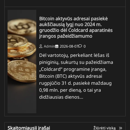
Bitcoin aktyvūs adresai pasiekė
aukščiausią lygį nuo 2024 m.
gruodžio dėl Coldcard aparatinės
įrangos pažeidžiamumo
Admin
2026-08-07
0
Dėl vartotojų, perkeliant lėšas iš
piniginių, sukurtų su pažeidžiama
„Coldcard“ programine įranga,
Bitcoin (BTC) aktyvūs adresai
rugpjūčio 31 d. pasiekė maždaug
0,98 mln. per dieną, o tai yra
didžiausias dienos…
Skaitomiausii įrašai
Žiūrėti viską