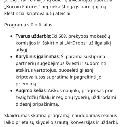
„Kucoin Futures“ nepriekaištingą įsipareigojimą
klestinčiai kriptovaliutų ateičiai.
Programa siūlo filialus:
Tvarus uždarbis
: Iki 60% prekybos mokesčių
komisijos ir išskirtiniai „AirDrops“ už ilgalaikį
atlygį.
Kūrybinis įgalinimas
: Ši parama sustiprina
partnerių sugebėjimus šviesti ir sudominti
atskirus vartotojus, puoselėti gilesnį
kriptovaliutos supratimą ir pagreitinti jo
priėmimą.
Augimo kelias
: Aiškus naujokų progresas prie
žvaigždžių filialų ir regionų lyderių, uždirbdami
didesnį pripažinimą.
Skaidrumas skatina programą, naudodamas realaus
laiko prietaisų skydelio srautą, konversijas ir uždarbį.