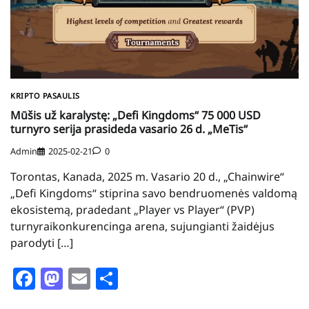
KRIPTO PASAULIS
Mūšis už karalystę: „Defi Kingdoms“ 75 000 USD
turnyro serija prasideda vasario 26 d. „MeTis“
Admin
2025-02-21
0
Torontas, Kanada, 2025 m. Vasario 20 d., „Chainwire“
„Defi Kingdoms“ stiprina savo bendruomenės valdomą
ekosistemą, pradedant „Player vs Player“ (PVP)
turnyraikonkurencinga arena, sujungianti žaidėjus
parodyti […]
Facebook
Mastodon
Email
Share