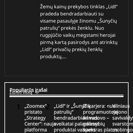
Žemų kainų prekybos tinklas „Lidl“
pradeda bendradarbiauti su
visame pasaulyje žinomu „Šunyčių
patrulių“ prekės ženklu. Nuo
rugpjūčio vaikų mėgstami herojai
pirmą kartą pasirodys ant atrinktų
„Lidl“ privačių prekių ženklų
produktų,…
Populiarūs įrašai
Žiūrėti viską
„Zoomex“
„Lidl“ ir „Šunyčių
IT karjera: nuo
Vilniaus
pristato
patrulių“
programuotojo
rajono
„Strategy
bendradarbiavimas:
iki vadovo –
savivaldy
Center“: nauja
sveikatai palankesni
galimybių
svarsto
platforma
produktai vaikams
spektras platus
mobingo