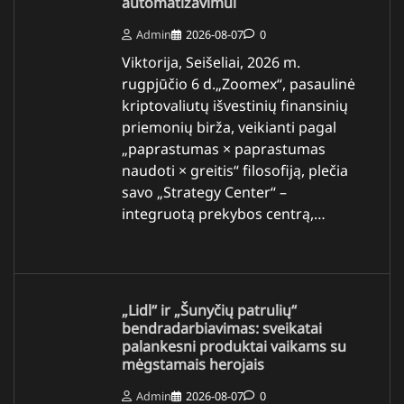
automatizavimui
Admin
2026-08-07
0
Viktorija, Seišeliai, 2026 m.
rugpjūčio 6 d.„Zoomex“, pasaulinė
kriptovaliutų išvestinių finansinių
priemonių birža, veikianti pagal
„paprastumas × paprastumas
naudoti × greitis“ filosofiją, plečia
savo „Strategy Center“ –
integruotą prekybos centrą,…
„Lidl“ ir „Šunyčių patrulių“
bendradarbiavimas: sveikatai
palankesni produktai vaikams su
mėgstamais herojais
Admin
2026-08-07
0