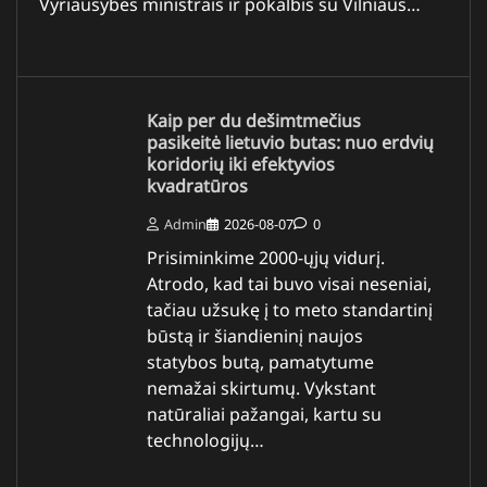
Vyriausybės ministrais ir pokalbis su Vilniaus…
Kaip per du dešimtmečius
pasikeitė lietuvio butas: nuo erdvių
koridorių iki efektyvios
kvadratūros
Admin
2026-08-07
0
Prisiminkime 2000-ųjų vidurį.
Atrodo, kad tai buvo visai neseniai,
tačiau užsukę į to meto standartinį
būstą ir šiandieninį naujos
statybos butą, pamatytume
nemažai skirtumų. Vykstant
natūraliai pažangai, kartu su
technologijų…