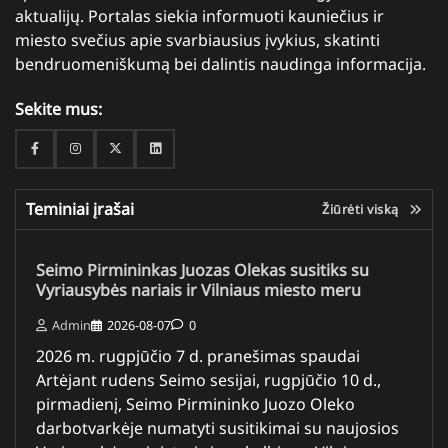
aktualijų. Portalas siekia informuoti kauniečius ir
miesto svečius apie svarbiausius įvykius, skatinti
bendruomeniškumą bei dalintis naudinga informacija.
Sekite mus:
Facebook
Instagram
Twitter
Linkedin
Teminiai įrašai
Žiūrėti viską
Seimo Pirmininkas Juozas Olekas susitiks su
Vyriausybės nariais ir Vilniaus miesto meru
Admin
2026-08-07
0
2026 m. rugpjūčio 7 d. pranešimas spaudai
Artėjant rudens Seimo sesijai, rugpjūčio 10 d.,
pirmadienį, Seimo Pirmininko Juozo Oleko
darbotvarkėje numatyti susitikimai su naujosios