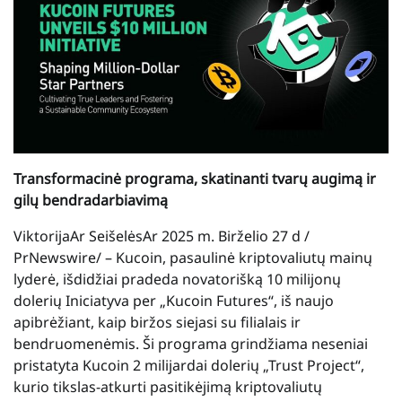
Transformacinė programa, skatinanti tvarų augimą ir
gilų bendradarbiavimą
Viktorija
Ar
Seišelės
Ar
2025 m. Birželio 27 d
/
PrNewswire/ – Kucoin, pasaulinė kriptovaliutų mainų
lyderė, išdidžiai pradeda novatorišką
10 milijonų
dolerių
Iniciatyva per „Kucoin Futures“, iš naujo
apibrėžiant, kaip biržos siejasi su filialais ir
bendruomenėmis. Ši programa grindžiama neseniai
pristatyta Kucoin
2 milijardai dolerių
„Trust Project“,
kurio tikslas-atkurti pasitikėjimą kriptovaliutų