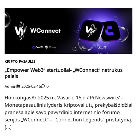
KRIPTO PASAULIS
„Empower Web3“ startuoliai- „WConnect“ netrukus
paleis
Admin
2025-02-15
0
HonkongasAr 2025 m. Vasario 15 d / PrNewswire/ –
Monetapasaulinis lyderis Kriptovaliutų prekybaišdidžiai
praneša apie savo pavyzdinio internetinio forumo
serijos „WConnect“ – „Connection Legends“ pristatymą.
[…]