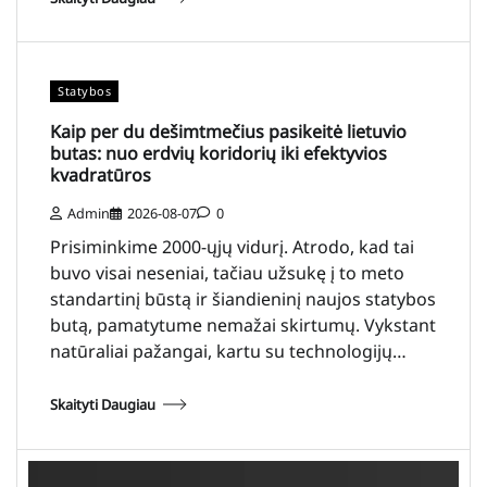
Statybos
Kaip per du dešimtmečius pasikeitė lietuvio
butas: nuo erdvių koridorių iki efektyvios
kvadratūros
Admin
2026-08-07
0
Prisiminkime 2000-ųjų vidurį. Atrodo, kad tai
buvo visai neseniai, tačiau užsukę į to meto
standartinį būstą ir šiandieninį naujos statybos
butą, pamatytume nemažai skirtumų. Vykstant
natūraliai pažangai, kartu su technologijų…
Skaityti Daugiau