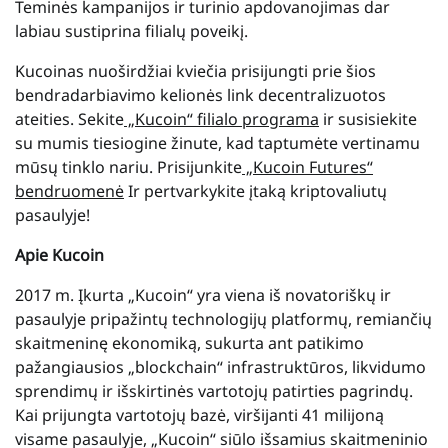
Teminės kampanijos ir turinio apdovanojimas dar
labiau sustiprina filialų poveikį.
Kucoinas nuoširdžiai kviečia prisijungti prie šios
bendradarbiavimo kelionės link decentralizuotos
ateities. Sekite
„Kucoin“ filialo programa
ir susisiekite
su mumis tiesiogine žinute, kad taptumėte vertinamu
mūsų tinklo nariu. Prisijunkite
„Kucoin Futures“
bendruomenė
Ir pertvarkykite įtaką kriptovaliutų
pasaulyje!
Apie Kucoin
2017 m. Įkurta „Kucoin“ yra viena iš novatoriškų ir
pasaulyje pripažintų technologijų platformų, remiančių
skaitmeninę ekonomiką, sukurta ant patikimo
pažangiausios „blockchain“ infrastruktūros, likvidumo
sprendimų ir išskirtinės vartotojų patirties pagrindų.
Kai prijungta vartotojų bazė, viršijanti 41 milijoną
visame pasaulyje, „Kucoin“ siūlo išsamius skaitmeninio