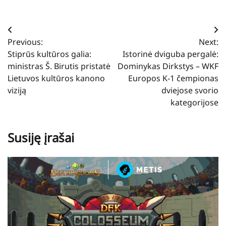
Navigacija
Previous:
Next:
tarp
Stiprūs kultūros galia:
Istorinė dviguba pergalė:
įrašų
ministras Š. Birutis pristatė
Dominykas Dirkstys – WKF
Lietuvos kultūros kanono
Europos K-1 čempionas
viziją
dviejose svorio
kategorijose
Susiję įrašai