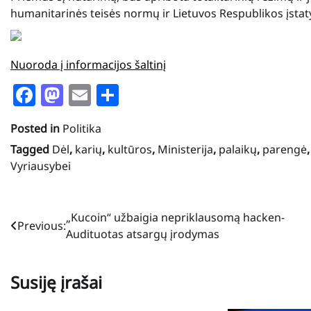
humanitarinės teisės normų ir Lietuvos Respublikos įsta
Nuoroda į informacijos šaltinį
Facebook
Mastodon
Email
Share
Posted in
Politika
Tagged
Dėl
,
karių
,
kultūros
,
Ministerija
,
palaikų
,
parengė
Vyriausybei
Navigacija
„Kucoin“ užbaigia nepriklausomą hacken-
Previous:
Audituotas atsargų įrodymas
tarp
įrašų
Susiję įrašai