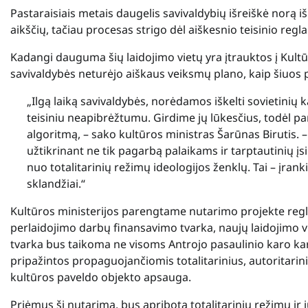
Pastaraisiais metais daugelis savivaldybių išreiškė norą iš
aikščių, tačiau procesas strigo dėl aiškesnio teisinio r
Kadangi dauguma šių laidojimo vietų yra įtrauktos į Kultū
savivaldybės neturėjo aiškaus veiksmų plano, kaip šiuos pr
„Ilgą laiką savivaldybės, norėdamos iškelti sovietinių 
teisiniu neapibrėžtumu. Girdime jų lūkesčius, todėl p
algoritmą, – sako kultūros ministras Šarūnas Birutis. 
užtikrinant ne tik pagarbą palaikams ir tarptautinių į
nuo totalitarinių režimų ideologijos ženklų. Tai – įranki
sklandžiai.“
Kultūros ministerijos parengtame nutarimo projekte regla
perlaidojimo darbų finansavimo tvarka, naujų laidojimo vi
tvarka bus taikoma ne visoms Antrojo pasaulinio karo kari
pripažintos propaguojančiomis totalitarinius, autoritarini
kultūros paveldo objekto apsauga.
Priėmus šį nutarimą, bus apribota totalitarinių režimų ir j