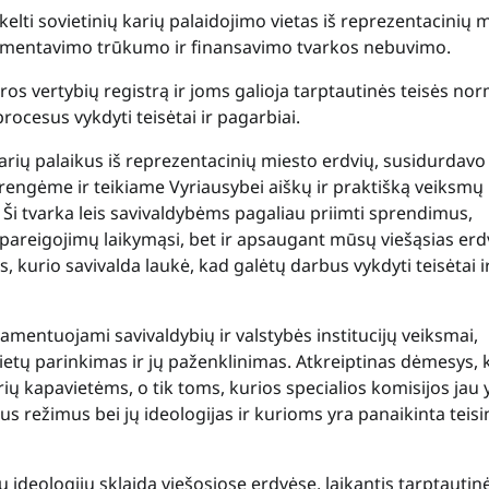
kelti sovietinių karių palaidojimo vietas iš reprezentacinių 
eglamentavimo trūkumo ir finansavimo tvarkos nebuvimo.
ros vertybių registrą ir joms galioja tarptautinės teisės no
ocesus vykdyti teisėtai ir pagarbiai.
karių palaikus iš reprezentacinių miesto erdvių, susidurdavo
arengėme ir teikiame Vyriausybei aiškų ir praktišką veiksmų
– Ši tvarka leis savivaldybėms pagaliau priimti sprendimus,
sipareigojimų laikymąsi, bet ir apsaugant mūsų viešąsias er
s, kurio savivalda laukė, kad galėtų darbus vykdyti teisėtai i
mentuojami savivaldybių ir valstybės institucijų veiksmai,
etų parinkimas ir jų paženklinimas. Atkreiptinas dėmesys, 
ų kapavietėms, o tik toms, kurios specialios komisijos jau 
us režimus bei jų ideologijas ir kurioms yra panaikinta teisi
ų ideologijų sklaida viešosiose erdvėse, laikantis tarptautin