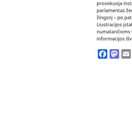
provokuoja insti
parlamentas žen
žingsnį – po pa
Liustracijos įs
numatančioms vi
informacijos išv
Face
Ma