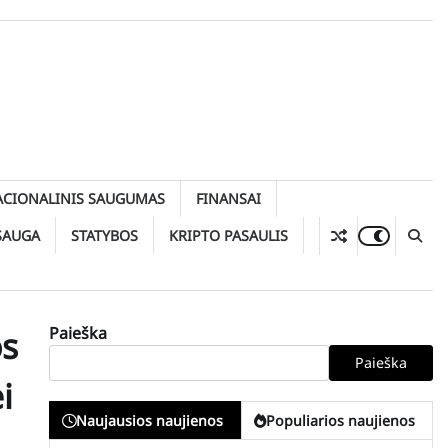
ACIONALINIS SAUGUMAS
FINANSAI
SAUGA
STATYBOS
KRIPTO PASAULIS
Paieška
os
Paieška
i
Naujausios naujienos
Populiarios naujienos