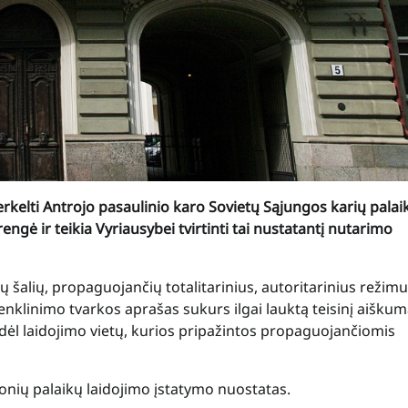
erkelti Antrojo pasaulinio karo Sovietų Sąjungos karių palaik
engė ir teikia Vyriausybei tvirtinti tai nustatantį nutarimo
 šalių, propaguojančių totalitarinius, autoritarinius režimus
ženklinimo tvarkos aprašas sukurs ilgai lauktą teisinį aiškum
 dėl laidojimo vietų, kurios pripažintos propaguojančiomis
onių palaikų laidojimo įstatymo nuostatas.