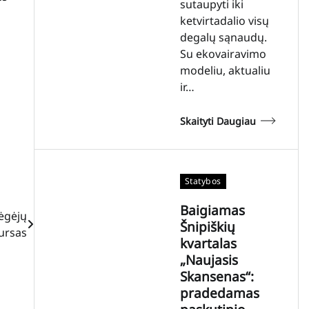
sutaupyti iki
ketvirtadalio visų
degalų sąnaudų.
Su ekovairavimo
modeliu, aktualiu
ir…
Skaityti Daugiau
Statybos
Baigiamas
mėgėjų
Šnipiškių
kursas
kvartalas
„Naujasis
Skansenas“:
pradedamas