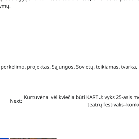
tymų.
,
perkėlimo
,
projektas
,
Sąjungos
,
Sovietų
,
teikiamas
,
tvarka
,
Kurtuvėnai vėl kviečia būti KARTU: vyks 25-asis 
Next:
teatrų festivalis–kon