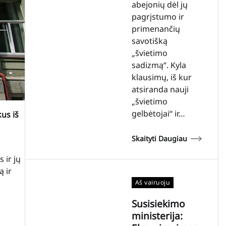
abejonių dėl jų
pagrįstumo ir
primenančių
savotišką
„švietimo
sadizmą“. Kyla
klausimų, iš kur
atsiranda nauji
„švietimo
gelbėtojai“ ir…
us iš
Skaityti Daugiau
 ir jų
ą ir
Aš vairuoju
Susisiekimo
ministerija: