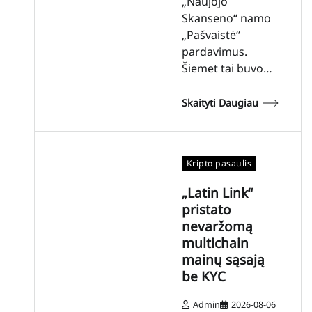
„Naujojo
Skanseno“ namo
„Pašvaistė“
pardavimus.
Šiemet tai buvo…
Skaityti Daugiau
Kripto pasaulis
„Latin Link“
pristato
nevaržomą
multichain
mainų sąsają
be KYC
Admin
2026-08-06