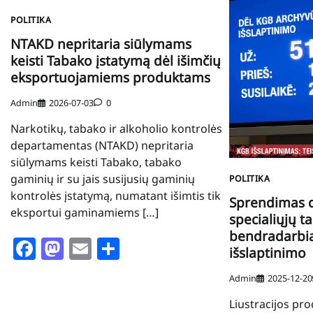
POLITIKA
NTAKD nepritaria siūlymams
keisti Tabako įstatymą dėl išimčių
eksportuojamiems produktams
Admin
2026-07-03
0
Narkotikų, tabako ir alkoholio kontrolės
departamentas (NTAKD) nepritaria
siūlymams keisti Tabako, tabako
gaminių ir su jais susijusių gaminių
POLITIKA
kontrolės įstatymą, numatant išimtis tik
Sprendimas d
eksportui gaminamiems […]
specialiųjų t
bendradarb
Facebook
Mastodon
Email
Share
išslaptinimo
Admin
2025-12-20
Liustracijos pro