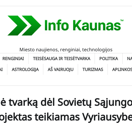
Miesto naujienos, renginiai, technologijos
RENGINIAI
TEISĖSAUGA IR TEISĖTVARKA
POLITIKA
N
AI
ASTROLOGIJA
AŠ VAIRUOJU
TURIZMAS
APLINKO
gė tvarką dėl Sovietų Sąjung
ojektas teikiamas Vyriausybe