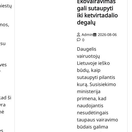
Ekovairavimas
miestų
gali sutaupyti
iki ketvirtadalio
degalų
rmos,
Admin
2026-08-06
0
 su
Daugelis
vairuotojų
Lietuvoje ieško
dves
būdų, kaip
r
sutaupyti pilantis
kurą. Susisiekimo
ministerija
kad ši
primena, kad
yra
naudojantis
nė
nesudėtingais
taupaus vairavimo
būdais galima
ės