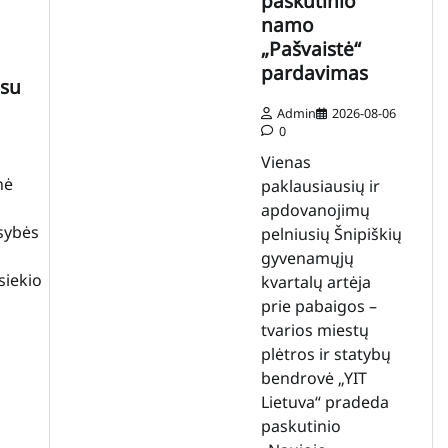
paskutinio
namo
„Pašvaistė“
pardavimas
 su
Admin
2026-08-06
0
Vienas
nė
paklausiausių ir
apdovanojimų
sybės
pelniusių Šnipiškių
gyvenamųjų
siekio
kvartalų artėja
prie pabaigos –
tvarios miestų
plėtros ir statybų
bendrovė „YIT
Lietuva“ pradeda
paskutinio