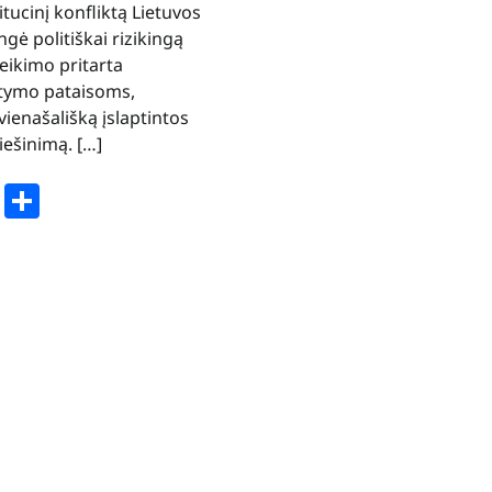
tucinį konfliktą Lietuvos
gė politiškai rizikingą
teikimo pritarta
tatymo pataisoms,
enašališką įslaptintos
iešinimą. […]
book
stodon
Email
Share