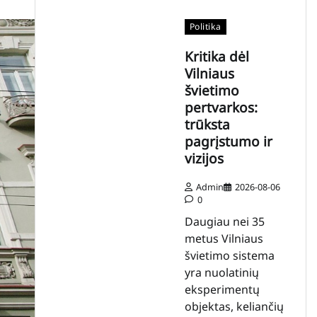
Politika
Kritika dėl
Vilniaus
švietimo
pertvarkos:
trūksta
pagrįstumo ir
vizijos
Admin
2026-08-06
0
Daugiau nei 35
metus Vilniaus
švietimo sistema
yra nuolatinių
eksperimentų
objektas, keliančių