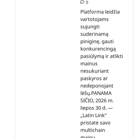
0
Platforma leidžia
vartotojams
sujungti
suderinamą
piniginę, gauti
konkurencingą
pasiūlymą ir atlikti
mainus
nesukuriant
paskyros ar
nedeponojant
lėšų.PANAMA
SIČIO, 2026 m.
liepos 30 d. —
„Latin Link“
pristatė savo
multichain
mainų…