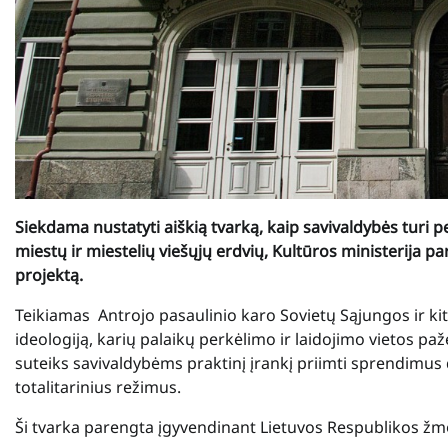
Siekdama nustatyti aiškią tvarką, kaip savivaldybės turi p
miestų ir miestelių viešųjų erdvių, Kultūros ministerija par
projektą.
Teikiamas Antrojo pasaulinio karo Sovietų Sąjungos ir kitų
ideologiją, karių palaikų perkėlimo ir laidojimo vietos pa
suteiks savivaldybėms praktinį įrankį priimti sprendimus
totalitarinius režimus.
Ši tvarka parengta įgyvendinant Lietuvos Respublikos žm