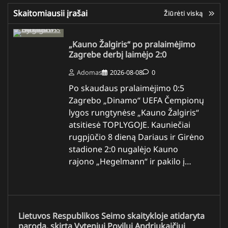
Skaitomiausii įrašai
Žiūrėti viską
„Kauno Žalgiris“ po pralaimėjimo
Zagrebe derbį laimėjo 2:0
Adomas
2026-08-08
0
Po skaudaus pralaimėjimo 0:5
Zagrebo „Dinamo“ UEFA Čempionų
lygos rungtynėse „Kauno Žalgiris“
atsitiesė TOPLYGOJE. Kauniečiai
rugpjūčio 8 dieną Dariaus ir Girėno
stadione 2:0 nugalėjo Kauno
rajono „Hegelmann“ ir pakilo į…
Lietuvos Respublikos Seimo skaitykloje atidaryta
paroda, skirta Vyteniui Povilui Andriukaičiui