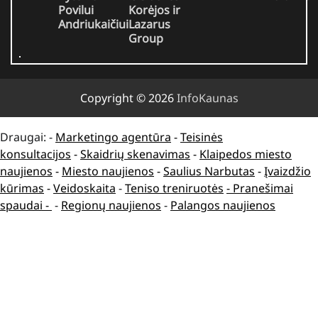
Povilui
Korėjos ir
Andriukaičiui
Lazarus
Group
Copyright © 2026
InfoKaunas
Draugai: -
Marketingo agentūra
-
Teisinės
konsultacijos
-
Skaidrių skenavimas
-
Klaipedos miesto
naujienos
-
Miesto naujienos
-
Saulius Narbutas
-
Įvaizdžio
kūrimas
-
Veidoskaita
-
Teniso treniruotės
- Pranešimai
spaudai -
-
Regionų naujienos
-
Palangos naujienos