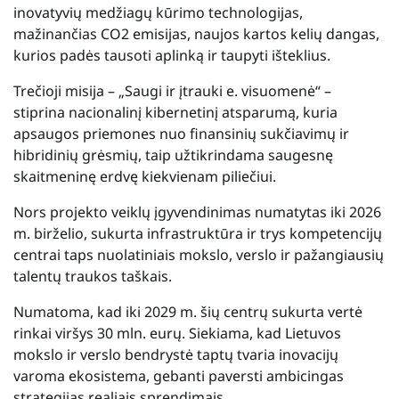
inovatyvių medžiagų kūrimo technologijas,
mažinančias CO2 emisijas, naujos kartos kelių dangas,
kurios padės tausoti aplinką ir taupyti išteklius.
Trečioji misija – „Saugi ir įtrauki e. visuomenė“ –
stiprina nacionalinį kibernetinį atsparumą, kuria
apsaugos priemones nuo finansinių sukčiavimų ir
hibridinių grėsmių, taip užtikrindama saugesnę
skaitmeninę erdvę kiekvienam piliečiui.
Nors projekto veiklų įgyvendinimas numatytas iki 2026
m. birželio, sukurta infrastruktūra ir trys kompetencijų
centrai taps nuolatiniais mokslo, verslo ir pažangiausių
talentų traukos taškais.
Numatoma, kad iki 2029 m. šių centrų sukurta vertė
rinkai viršys 30 mln. eurų. Siekiama, kad Lietuvos
mokslo ir verslo bendrystė taptų tvaria inovacijų
varoma ekosistema, gebanti paversti ambicingas
strategijas realiais sprendimais.