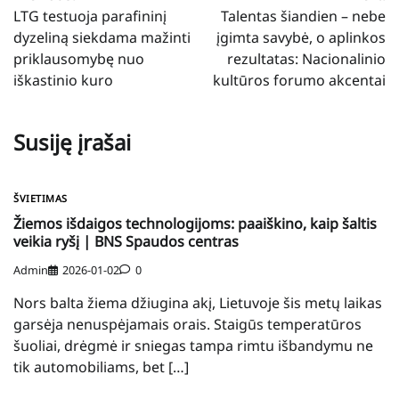
tarp
LTG testuoja parafininį
Talentas šiandien – nebe
įrašų
dyzeliną siekdama mažinti
įgimta savybė, o aplinkos
priklausomybę nuo
rezultatas: Nacionalinio
iškastinio kuro
kultūros forumo akcentai
Susiję įrašai
ŠVIETIMAS
Žiemos išdaigos technologijoms: paaiškino, kaip šaltis
veikia ryšį | BNS Spaudos centras
Admin
2026-01-02
0
Nors balta žiema džiugina akį, Lietuvoje šis metų laikas
garsėja nenuspėjamais orais. Staigūs temperatūros
šuoliai, drėgmė ir sniegas tampa rimtu išbandymu ne
tik automobiliams, bet […]