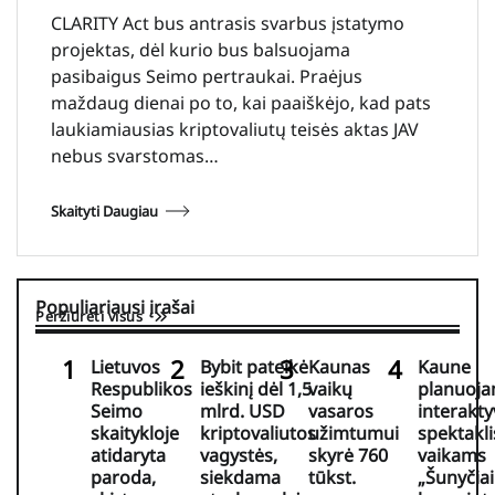
CLARITY Act bus antrasis svarbus įstatymo
projektas, dėl kurio bus balsuojama
pasibaigus Seimo pertraukai. Praėjus
maždaug dienai po to, kai paaiškėjo, kad pats
laukiamiausias kriptovaliutų teisės aktas JAV
nebus svarstomas…
Skaityti Daugiau
Populiariausi įrašai
Peržiūrėti visus
Lietuvos
Bybit pateikė
Kaunas
Kaune
Respublikos
ieškinį dėl 1,5
vaikų
planuoj
Seimo
mlrd. USD
vasaros
interakty
skaitykloje
kriptovaliutos
užimtumui
spektakli
atidaryta
vagystės,
skyrė 760
vaikams
paroda,
siekdama
tūkst.
„Šunyčiai