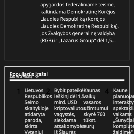
apygardos federaliniame teisme,
kaltindama Demokratinę Korėjos
Liaudies Respubliką (Korėjos
Liaudies Demokratinę Respubliką),
jos Žvalgybos generalinę valdybą
(RGB) ir „Lazarus Group“ dėl 1,5…
Populiarūs įrašai
Žiūrėti viską
Lietuvos
Bybit pateikė
Kaunas
Kaune
Respublikos
ieškinį dėl 1,5
vaikų
planuoj
Seimo
mlrd. USD
vasaros
interakty
skaitykloje
kriptovaliutos
užimtumui
spektakli
atidaryta
vagystės,
skyrė 760
vaikams
paroda,
siekdama
tūkst.
„Šunyčiai
skirta
atsakomybės
eurų
kompiute
Vyteniui
iš Šiaurės
žaidime“