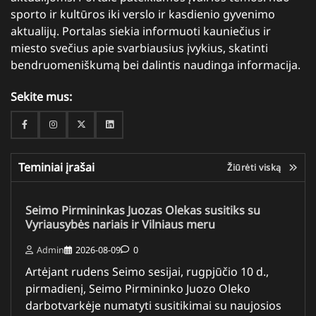
sporto ir kultūros iki verslo ir kasdienio gyvenimo
aktualijų. Portalas siekia informuoti kauniečius ir
miesto svečius apie svarbiausius įvykius, skatinti
bendruomeniškumą bei dalintis naudinga informacija.
Sekite mus:
Facebook
Instagram
Twitter
Linkedin
Teminiai įrašai
Žiūrėti viską
Seimo Pirmininkas Juozas Olekas susitiks su
Vyriausybės nariais ir Vilniaus meru
Admin
2026-08-09
0
Artėjant rudens Seimo sesijai, rugpjūčio 10 d.,
pirmadienį, Seimo Pirmininko Juozo Oleko
darbotvarkėje numatyti susitikimai su naujosios