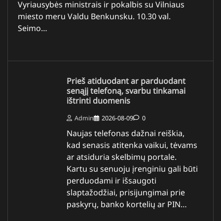
Vyriausybės ministrais ir pokalbis su Vilniaus
miesto meru Valdu Benkunsku. 10.30 val.
Seimo…
Prieš atiduodant ar parduodant
senąjį telefoną, svarbu tinkamai
ištrinti duomenis
Admin
2026-08-09
0
Naujas telefonas dažnai reiškia,
kad senasis atitenka vaikui, tėvams
ar atsiduria skelbimų portale.
Kartu su senuoju įrenginiu gali būti
perduodami ir išsaugoti
slaptažodžiai, prisijungimai prie
paskyrų, banko kortelių ar PIN…