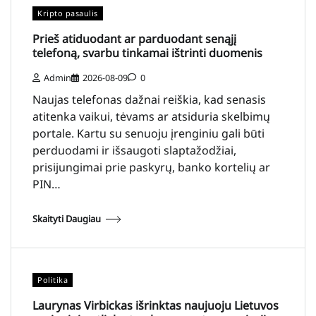
Kripto pasaulis
Prieš atiduodant ar parduodant senąjį
telefoną, svarbu tinkamai ištrinti duomenis
Admin
2026-08-09
0
Naujas telefonas dažnai reiškia, kad senasis
atitenka vaikui, tėvams ar atsiduria skelbimų
portale. Kartu su senuoju įrenginiu gali būti
perduodami ir išsaugoti slaptažodžiai,
prisijungimai prie paskyrų, banko kortelių ar
PIN…
Skaityti Daugiau
Politika
Laurynas Virbickas išrinktas naujuoju Lietuvos