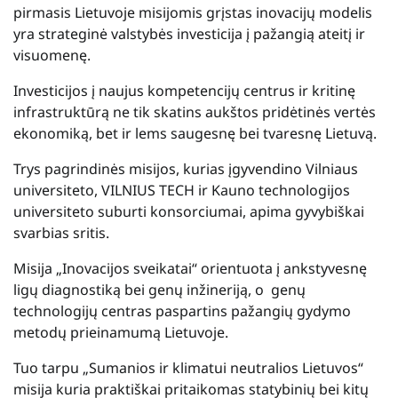
pirmasis Lietuvoje misijomis grįstas inovacijų modelis
yra strateginė valstybės investicija į pažangią ateitį ir
visuomenę.
Investicijos į naujus kompetencijų centrus ir kritinę
infrastruktūrą ne tik skatins aukštos pridėtinės vertės
ekonomiką, bet ir lems saugesnę bei tvaresnę Lietuvą.
Trys pagrindinės misijos, kurias įgyvendino Vilniaus
universiteto, VILNIUS TECH ir Kauno technologijos
universiteto suburti konsorciumai, apima gyvybiškai
svarbias sritis.
Misija „Inovacijos sveikatai“ orientuota į ankstyvesnę
ligų diagnostiką bei genų inžineriją, o genų
technologijų centras paspartins pažangių gydymo
metodų prieinamumą Lietuvoje.
Tuo tarpu „Sumanios ir klimatui neutralios Lietuvos“
misija kuria praktiškai pritaikomas statybinių bei kitų