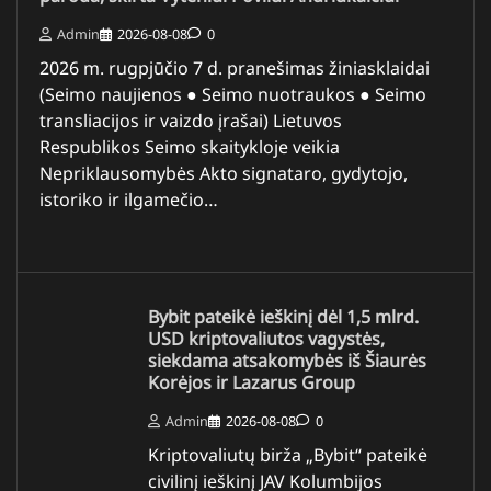
Admin
2026-08-08
0
2026 m. rugpjūčio 7 d. pranešimas žiniasklaidai
(Seimo naujienos ● Seimo nuotraukos ● Seimo
transliacijos ir vaizdo įrašai) Lietuvos
Respublikos Seimo skaitykloje veikia
Nepriklausomybės Akto signataro, gydytojo,
istoriko ir ilgamečio…
Bybit pateikė ieškinį dėl 1,5 mlrd.
USD kriptovaliutos vagystės,
siekdama atsakomybės iš Šiaurės
Korėjos ir Lazarus Group
Admin
2026-08-08
0
Kriptovaliutų birža „Bybit“ pateikė
civilinį ieškinį JAV Kolumbijos