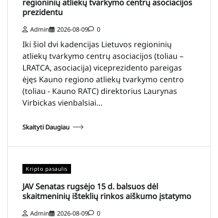
regioninių atliekų tvarkymo centrų asociacijos
prezidentu
Admin
2026-08-09
0
Iki šiol dvi kadencijas Lietuvos regioninių
atliekų tvarkymo centrų asociacijos (toliau –
LRATCA, asociacija) viceprezidento pareigas
ėjęs Kauno regiono atliekų tvarkymo centro
(toliau - Kauno RATC) direktorius Laurynas
Virbickas vienbalsiai…
Skaityti Daugiau
Kripto pasaulis
JAV Senatas rugsėjo 15 d. balsuos dėl
skaitmeninių išteklių rinkos aiškumo įstatymo
Admin
2026-08-09
0