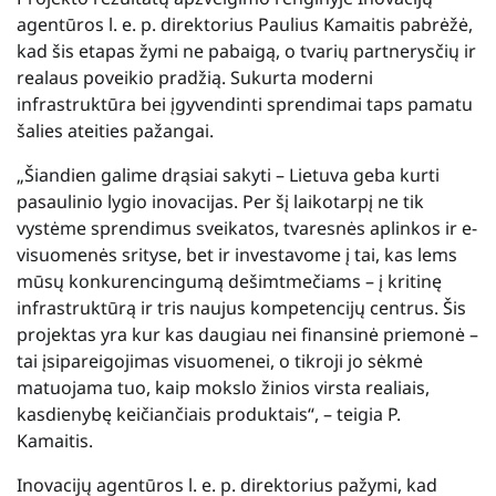
agentūros l. e. p. direktorius Paulius Kamaitis pabrėžė,
kad šis etapas žymi ne pabaigą, o tvarių partnerysčių ir
realaus poveikio pradžią. Sukurta moderni
infrastruktūra bei įgyvendinti sprendimai taps pamatu
šalies ateities pažangai.
„Šiandien galime drąsiai sakyti – Lietuva geba kurti
pasaulinio lygio inovacijas. Per šį laikotarpį ne tik
vystėme sprendimus sveikatos, tvaresnės aplinkos ir e-
visuomenės srityse, bet ir investavome į tai, kas lems
mūsų konkurencingumą dešimtmečiams – į kritinę
infrastruktūrą ir tris naujus kompetencijų centrus. Šis
projektas yra kur kas daugiau nei finansinė priemonė –
tai įsipareigojimas visuomenei, o tikroji jo sėkmė
matuojama tuo, kaip mokslo žinios virsta realiais,
kasdienybę keičiančiais produktais“, – teigia P.
Kamaitis.
Inovacijų agentūros l. e. p. direktorius pažymi, kad