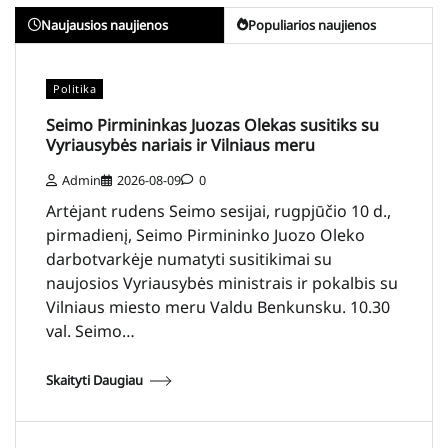
Naujausios naujienos
Populiarios naujienos
Politika
Seimo Pirmininkas Juozas Olekas susitiks su
Vyriausybės nariais ir Vilniaus meru
Admin
2026-08-09
0
Artėjant rudens Seimo sesijai, rugpjūčio 10 d.,
pirmadienį, Seimo Pirmininko Juozo Oleko
darbotvarkėje numatyti susitikimai su
naujosios Vyriausybės ministrais ir pokalbis su
Vilniaus miesto meru Valdu Benkunsku. 10.30
val. Seimo…
Skaityti Daugiau