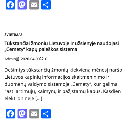
Facebook
Mastodon
Email
Share
ŠVIETIMAS
Tūkstančiai žmonių Lietuvoje ir užsienyje naudojasi
„Cemety“ kapų paieškos sistema
Admin
2026-04-09
0
Dešimtys tūkstančių žmonių kiekvieną mėnesį naršo
Lietuvos kapinių informacijos skaitmeninimo ir
duomenų valdymo sistemoje „Cemety“, kur galima
rasti artimųjų, kaimynų ir pažįstamų kapus. Kasdien
elektroninėje […]
Facebook
Mastodon
Email
Share