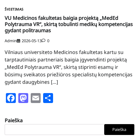
ŠVIETIMAS
VU Medicinos fakultetas baigia projektą „MedEd
Polytrauma VR“, skirtą tobulinti medikų kompetencijas
gydant politraumas
Admin
2026-05-13
0
Vilniaus universiteto Medicinos fakultetas kartu su
tarptautiniais partneriais baigia įgyvendinti projektą
„MedEd Polytrauma VR“, skirtą stiprinti esamų ir
būsimų sveikatos priežiūros specialistų kompetencijas
gydant daugybines […]
Facebook
Mastodon
Email
Share
Paieška
Paieška