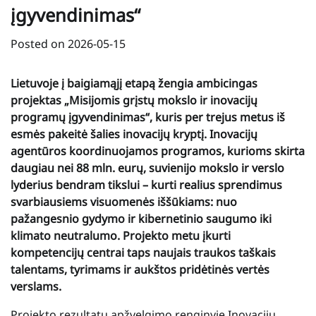
įgyvendinimas“
Posted on
2026-05-15
Lietuvoje į baigiamąjį etapą žengia ambicingas
projektas „Misijomis grįstų mokslo ir inovacijų
programų įgyvendinimas“, kuris per trejus metus iš
esmės pakeitė šalies inovacijų kryptį. Inovacijų
agentūros koordinuojamos programos, kurioms skirta
daugiau nei 88 mln. eurų, suvienijo mokslo ir verslo
lyderius bendram tikslui – kurti realius sprendimus
svarbiausiems visuomenės iššūkiams: nuo
pažangesnio gydymo ir kibernetinio saugumo iki
klimato neutralumo. Projekto metu įkurti
kompetencijų centrai taps naujais traukos taškais
talentams, tyrimams ir aukštos pridėtinės vertės
verslams.
Projekto rezultatų apžvelgimo renginyje Inovacijų