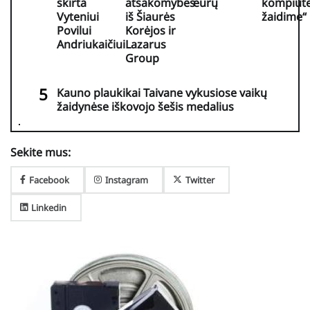
skirta
atsakomybės
eurų
kompiute
Vyteniui
iš Šiaurės
žaidime“
Povilui
Korėjos ir
Andriukaičiui
Lazarus
Group
Kauno plaukikai Taivane vykusiose vaikų
žaidynėse iškovojo šešis medalius
Sekite mus:
Facebook
Instagram
Twitter
Linkedin