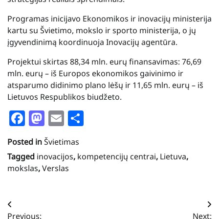
Programas inicijavo Ekonomikos ir inovacijų ministerija
kartu su Švietimo, mokslo ir sporto ministerija, o jų
įgyvendinimą koordinuoja Inovacijų agentūra.
Projektui skirtas 88,34 mln. eurų finansavimas: 76,69
mln. eurų – iš Europos ekonomikos gaivinimo ir
atsparumo didinimo plano lėšų ir 11,65 mln. eurų – iš
Lietuvos Respublikos biudžeto.
Facebook
Mastodon
Email
Share
Posted in
Švietimas
Tagged
inovacijos
,
kompetencijų centrai
,
Lietuva
,
mokslas
,
Verslas
Navigacija
Previous:
Next: