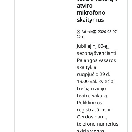
atviro
mikrofono
skaitymus
Admin
2026-08-07
0
Jubiliejinį 60-ąjį
sezoną švenčianti
Palangos vasaros
skaitykla
rugpjūčio 29 d.
19.00 val. kviečia į
trečiąjį radijo
teatro vakarą.
Poliklinikos
registratūros ir
Gerdos namų
telefono numerius
skiria vienas