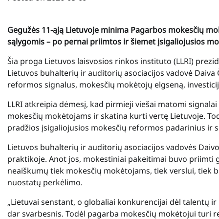
Gegužės 11-ąją Lietuvoje minima Pagarbos mokesčių mok
sąlygomis – po pernai priimtos ir šiemet įsigaliojusios m
Šia proga Lietuvos laisvosios rinkos instituto (LLRI) prezi
Lietuvos buhalterių ir auditorių asociacijos vadovė Daiva
reformos signalus, mokesčių mokėtojų elgseną, investici
LLRI atkreipia dėmesį, kad pirmieji viešai matomi signalai
mokesčių mokėtojams ir skatina kurti vertę Lietuvoje. Tod
pradžios įsigaliojusios mokesčių reformos padarinius ir sk
Lietuvos buhalterių ir auditorių asociacijos vadovės Dai
praktikoje. Anot jos, mokestiniai pakeitimai buvo priimti gr
neaiškumų tiek mokesčių mokėtojams, tiek verslui, tiek 
nuostatų perkėlimo.
„Lietuvai senstant, o globaliai konkurencijai dėl talentų i
dar svarbesnis. Todėl pagarba mokesčių mokėtojui turi rei