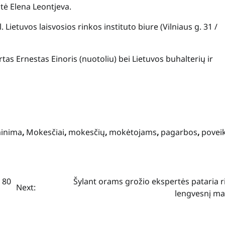
ntė Elena Leontjeva.
Lietuvos laisvosios rinkos instituto biure (Vilniaus g. 31 /
tas Ernestas Einoris (nuotoliu) bei Lietuvos buhalterių ir
inima
,
Mokesčiai
,
mokesčių
,
mokėtojams
,
pagarbos
,
poveik
o 80
Šylant orams grožio ekspertės pataria r
Next:
lengvesnį ma