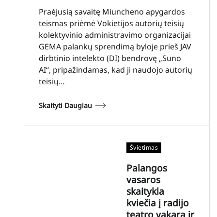
Praėjusią savaitę Miuncheno apygardos
teismas priėmė Vokietijos autorių teisių
kolektyvinio administravimo organizacijai
GEMA palankų sprendimą byloje prieš JAV
dirbtinio intelekto (DI) bendrovę „Suno
AI“, pripažindamas, kad ji naudojo autorių
teisių…
Skaityti Daugiau
Švietimas
Palangos
vasaros
skaitykla
kviečia į radijo
teatro vakarą ir