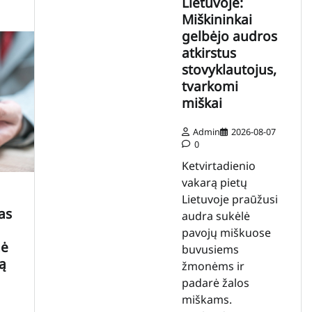
Lietuvoje:
Miškininkai
gelbėjo audros
atkirstus
stovyklautojus,
tvarkomi
miškai
Admin
2026-08-07
0
Ketvirtadienio
vakarą pietų
Lietuvoje praūžusi
as
audra sukėlė
pavojų miškuose
mė
buvusiems
ą
žmonėms ir
padarė žalos
miškams.