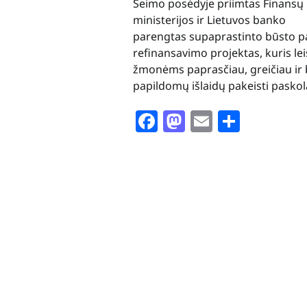
Seimo posėdyje priimtas Finansų
ministerijos ir Lietuvos banko
parengtas supaprastinto būsto p
refinansavimo projektas, kuris lei
žmonėms paprasčiau, greičiau ir 
papildomų išlaidų pakeisti paskol
Facebook
Mastodon
Email
Share