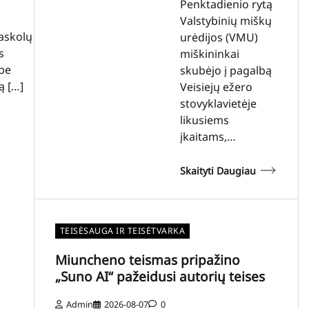
Penktadienio rytą
Valstybinių miškų
askolų
urėdijos (VMU)
s
miškininkai
be
skubėjo į pagalbą
ą […]
Veisiejų ežero
stovyklavietėje
likusiems
įkaitams,…
Skaityti Daugiau
TEISĖSAUGA IR TEISĖTVARKA
Miuncheno teismas pripažino
„Suno AI“ pažeidusi autorių teises
Admin
2026-08-07
0