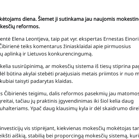
ėtojams diena. Šiemet ji sutinkama jau naujomis mokesti
okesčių reformos.
dentė Elena Leontjeva, taip pat vyr. ekspertas Ernestas Einori
 Čibirienė teiks komentarus žiniasklaidai apie pirmuosius
jų aplinką ir Lietuvos konkurencingumą.
 kelia susirūpinimą, ar mokesčių sistema iš tiesų stiprina p
ėl būtina akylai stebėti praėjusiais metais priimtos ir nuo 
ubiai taisyti padarytas klaidas.
vos Čibirienės teigimu, dalis reformos pasekmių jau matomo
eitai, tačiau jų praktinis įgyvendinimas iki šiol kelia daug
buhalteriams. Ypač daug klausimų kyla ir dėl skaidrumo dir
r investicijų vis stiprėjant, kiekvienas mokesčių mokėtojas t
kšti aiškią, stabilią bei proporcingą mokesčių sistemą, kuri