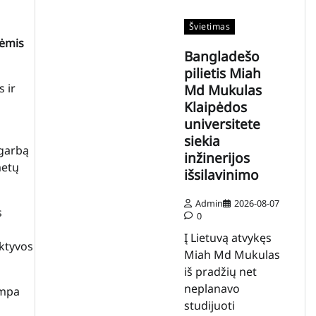
Švietimas
nėmis
Bangladešo
pilietis Miah
s ir
Md Mukulas
Klaipėdos
universitete
siekia
agarbą
inžinerijos
metų
išsilavinimo
Admin
2026-08-07
s
0
Į Lietuvą atvykęs
ektyvos
Miah Md Mukulas
iš pradžių net
neplanavo
ampa
studijuoti