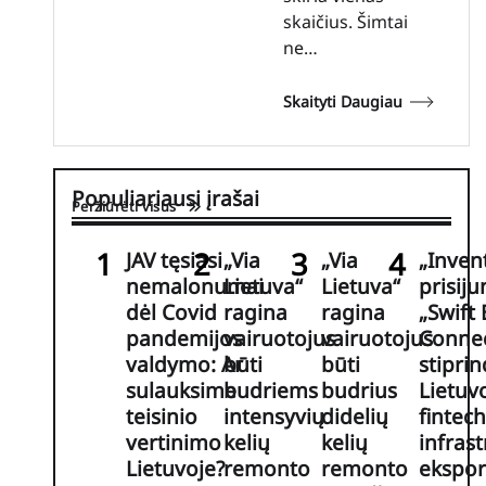
skaičius. Šimtai
ne…
Skaityti Daugiau
Populiariausi įrašai
Peržiūrėti visus
JAV tęsiasi
„Via
„Via
„Invent
nemalonumai
Lietuva“
Lietuva“
prisiju
dėl Covid
ragina
ragina
„Swift
pandemijos
vairuotojus
vairuotojus
Connec
valdymo: Ar
būti
būti
stipri
sulauksime
budriems
budrius
Lietuv
teisinio
intensyvių
didelių
fintech
vertinimo
kelių
kelių
infras
Lietuvoje?
remonto
remonto
ekspor