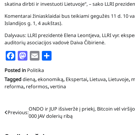
skatina dirbti ir investuoti Lietuvoje“, – sako LLRI prezide
Komentarai žiniasklaidai bus teikiami gegužės 11 d. 10 val. 
Islandijos g. 1, 4 aukštas).
Dalyvaus: LLRI prezidentė Elena Leontjeva, LLRI vyr. eksper
auditorių asociacijos vadovė Daiva Čibirienė.
Facebook
Mastodon
Email
Share
Posted in
Politika
Tagged
dieną
,
ekonomiką
,
Ekspertai
,
Lietuva
,
Lietuvoje
,
m
reforma
,
reformos
,
vertina
Navigacija
ONDO ir JUP išsiveržė į priekį, Bitcoin vėl viršij
Previous:
000 JAV dolerių ribą
tarp
įrašų