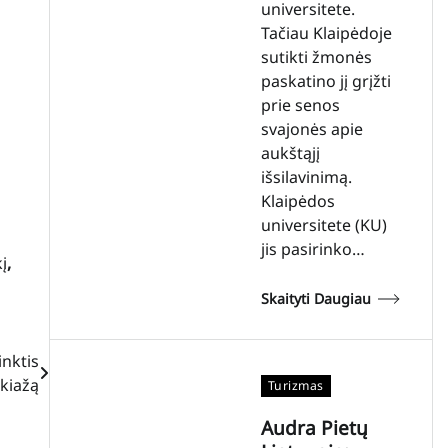
universitete.
Tačiau Klaipėdoje
sutikti žmonės
paskatino jį grįžti
prie senos
svajonės apie
aukštąjį
išsilavinimą.
Klaipėdos
universitete (KU)
jis pasirinko…
į
,
Skaityti Daugiau
inktis
kiažą
Turizmas
Audra Pietų