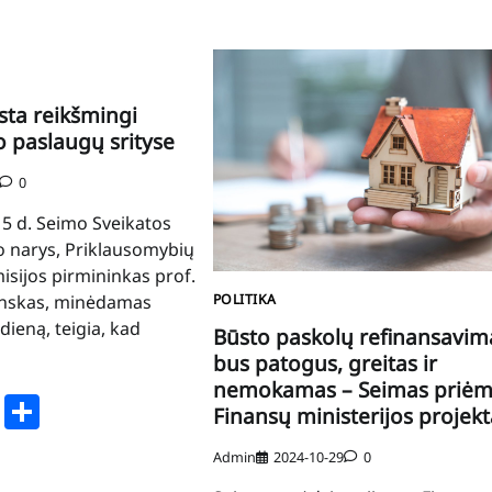
sta reikšmingi
o paslaugų srityse
0
 5 d. Seimo Sveikatos
o narys, Priklausomybių
isijos pirmininkas prof.
linskas, minėdamas
POLITIKA
dieną, teigia, kad
Būsto paskolų refinansavim
bus patogus, greitas ir
nemokamas – Seimas priė
book
stodon
Email
Share
Finansų ministerijos projekt
Admin
2024-10-29
0