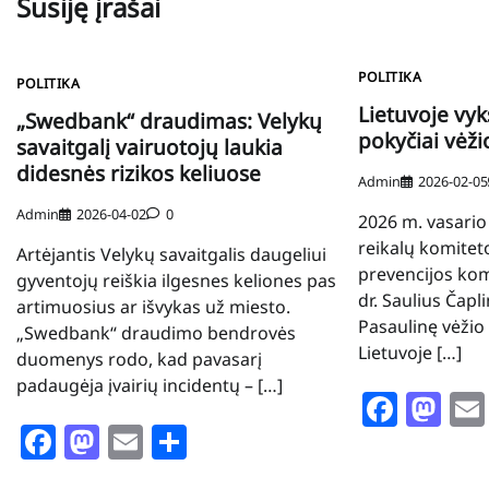
Susiję įrašai
POLITIKA
POLITIKA
Lietuvoje vyk
„Swedbank“ draudimas: Velykų
pokyčiai vėži
savaitgalį vairuotojų laukia
didesnės rizikos keliuose
Admin
2026-02-05
Admin
2026-04-02
0
2026 m. vasario
reikalų komitet
Artėjantis Velykų savaitgalis daugeliui
prevencijos kom
gyventojų reiškia ilgesnes keliones pas
dr. Saulius Čap
artimuosius ar išvykas už miesto.
Pasaulinę vėžio 
„Swedbank“ draudimo bendrovės
Lietuvoje […]
duomenys rodo, kad pavasarį
padaugėja įvairių incidentų – […]
Face
Ma
Facebook
Mastodon
Email
Share