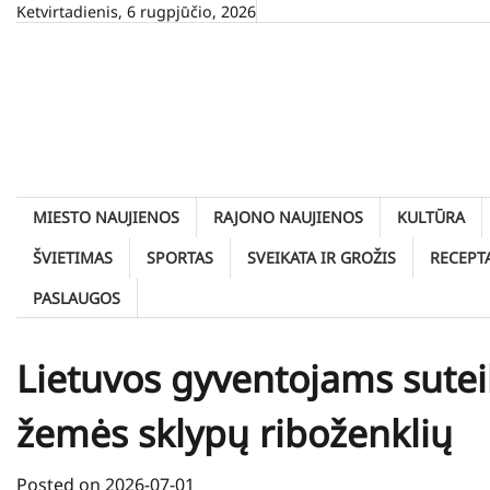
Skip
Ketvirtadienis, 6 rugpjūčio, 2026
to
content
MIESTO NAUJIENOS
RAJONO NAUJIENOS
KULTŪRA
ŠVIETIMAS
SPORTAS
SVEIKATA IR GROŽIS
RECEPT
PASLAUGOS
Lietuvos gyventojams suteik
žemės sklypų riboženklių
Posted on
2026-07-01