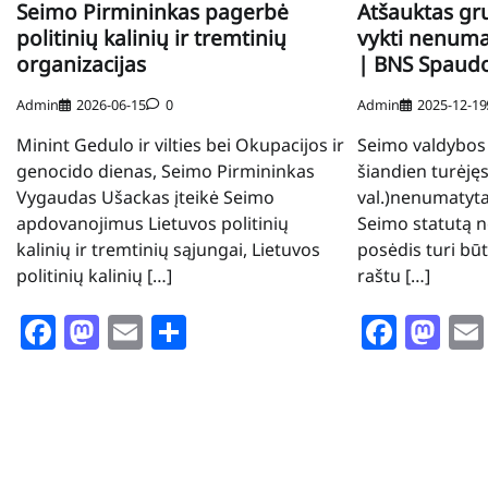
Seimo Pirmininkas pagerbė
Atšauktas gru
politinių kalinių ir tremtinių
vykti nenuma
organizacijas
| BNS Spaudo
Admin
2026-06-15
0
Admin
2025-12-19
Minint Gedulo ir vilties bei Okupacijos ir
Seimo valdybos
genocido dienas, Seimo Pirmininkas
šiandien turėjęs
Vygaudas Ušackas įteikė Seimo
val.)nenumatyta
apdovanojimus Lietuvos politinių
Seimo statutą 
kalinių ir tremtinių sąjungai, Lietuvos
posėdis turi būt
politinių kalinių […]
raštu […]
Facebook
Mastodon
Email
Share
Face
Ma