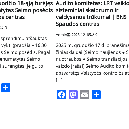
odžio 18-ąją turėjęs
Audito komitetas: LRT veiklo
tytas Seimo posėdis
sisteminiai skaidrumo ir
s centras
valdysenos trūkumai | BNS
Spaudos centras
0
Admin
2025-12-18
0
 sprendimu atšauktas
 vykti (pradžia – 16.30
2025 m. gruodžio 17 d. pranešim
s Seimo posėdis. Pagal
žiniasklaidai (Seimo naujienos ● 
nenumatytas Seimo
nuotraukos ● Seimo transliacijos 
i surengtas, jeigu to
vaizdo įrašai) Seimo Audito komit
apsvarstęs Valstybės kontrolės at
[…]
book
stodon
Email
Share
Facebook
Mastodon
Email
Share