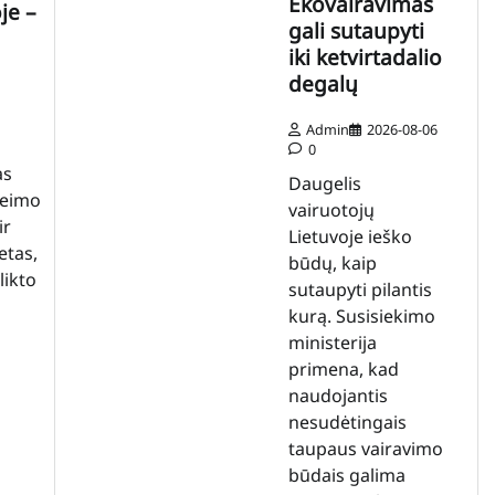
Ekovairavimas
je –
gali sutaupyti
iki ketvirtadalio
degalų
Admin
2026-08-06
0
as
Daugelis
Seimo
vairuotojų
ir
Lietuvoje ieško
etas,
būdų, kaip
likto
sutaupyti pilantis
kurą. Susisiekimo
ministerija
primena, kad
naudojantis
nesudėtingais
taupaus vairavimo
būdais galima