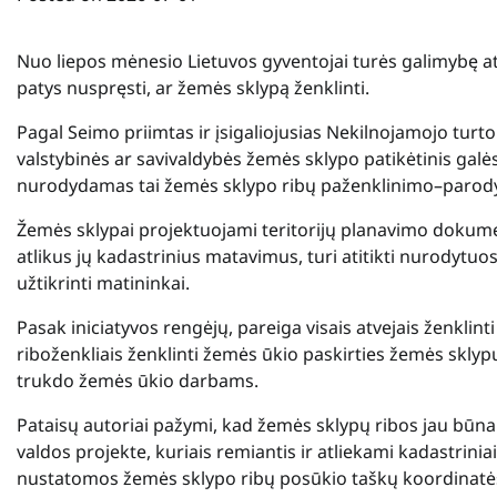
Nuo liepos mėnesio Lietuvos gyventojai turės galimybę at
patys nuspręsti, ar žemės sklypą ženklinti.
Pagal Seimo priimtas ir įsigaliojusias Nekilnojamojo turt
valstybinės ar savivaldybės žemės sklypo patikėtinis galė
nurodydamas tai žemės sklypo ribų paženklinimo–parod
Žemės sklypai projektuojami teritorijų planavimo dokume
atlikus jų kadastrinius matavimus, turi atitikti nurodyt
užtikrinti matininkai.
Pasak iniciatyvos rengėjų, pareiga visais atvejais ženklinti
riboženkliais ženklinti žemės ūkio paskirties žemės skly
trukdo žemės ūkio darbams.
Pataisų autoriai pažymi, kad žemės sklypų ribos jau bū
valdos projekte, kuriais remiantis ir atliekami kadastrin
nustatomos žemės sklypo ribų posūkio taškų koordinatės v