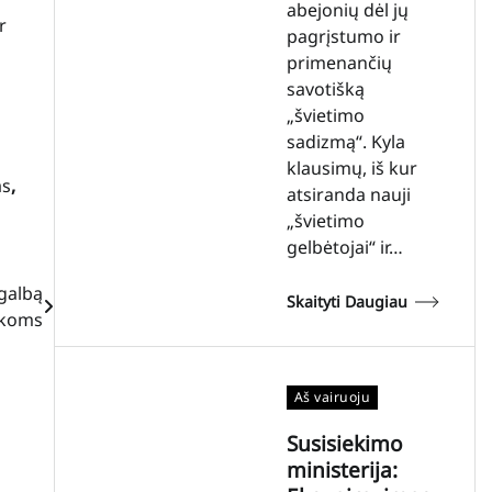
abejonių dėl jų
r
pagrįstumo ir
primenančių
savotišką
„švietimo
sadizmą“. Kyla
klausimų, iš kur
as
,
atsiranda nauji
„švietimo
gelbėtojai“ ir…
agalbą
Skaityti Daugiau
ukoms
Aš vairuoju
Susisiekimo
ministerija: