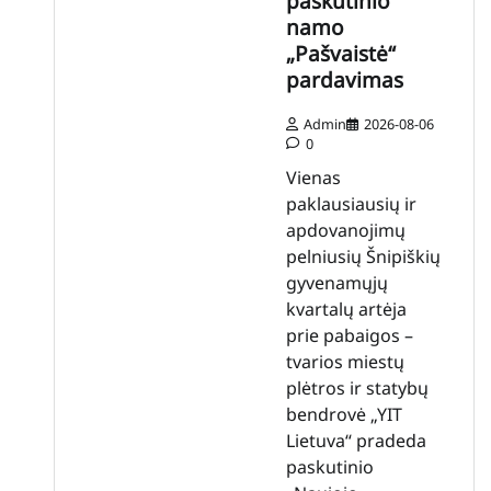
paskutinio
namo
„Pašvaistė“
pardavimas
Admin
2026-08-06
0
Vienas
paklausiausių ir
apdovanojimų
pelniusių Šnipiškių
gyvenamųjų
kvartalų artėja
prie pabaigos –
tvarios miestų
plėtros ir statybų
bendrovė „YIT
Lietuva“ pradeda
paskutinio