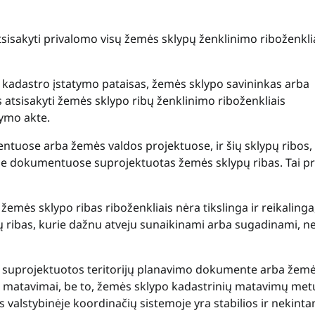
sisakyti privalomo visų žemės sklypų ženklinimo riboženklia
o kadastro įstatymo pataisas, žemės sklypo savininkas arba
s atsisakyti žemės sklypo ribų ženklinimo riboženkliais
ymo akte.
ntuose arba žemės valdos projektuose, ir šių sklypų ribos,
uose dokumentuose suprojektuotas žemės sklypų ribas. Tai pr
 žemės sklypo ribas riboženkliais nėra tikslinga ir reikalinga,
pų ribas, kurie dažnu atveju sunaikinami arba sugadinami, n
na suprojektuotos teritorijų planavimo dokumente arba žem
iai matavimai, be to, žemės sklypo kadastrinių matavimų met
alstybinėje koordinačių sistemoje yra stabilios ir nekinta