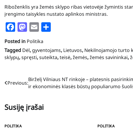
Riboženklis yra žemės sklypo ribas vietovėje žymintis sta
įrengimo taisykles nustato aplinkos ministras.
Facebook
Mastodon
Email
Share
Posted in
Politika
Tagged
Dėl
,
gyventojams
,
Lietuvos
,
Nekilnojamojo turto 
sklypų
,
spręsti
,
suteikta
,
teisė
,
žemės
,
žemės savininkai
,
ž
Navigacija
Birželį Vilniaus NT rinkoje – platesnis pasirink
Previous:
ir ekonominės klasės būstų populiarumo šuoli
tarp
įrašų
Susiję įrašai
POLITIKA
POLITIKA