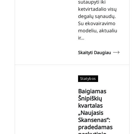
sutaupyti iki
ketvirtadalio visų
degalų sąnaudų.
Su ekovairavimo
modeliu, aktualiu
ir…
Skaityti Daugiau
Statybos
Baigiamas
Šnipiškių
kvartalas
„Naujasis
Skansenas“:
pradedamas