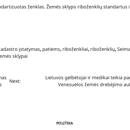
ndartizuotas ženklas. Žemės sklypo riboženklių standartus i
kadastro įstatymas
,
patiems
,
riboženkliai
,
riboženklių
,
Seim
emės sklypai
imas
Lietuvos gelbėtojai ir medikai teikia p
Next:
s
Venesuelos žemės drebėjimo a
POLITIKA