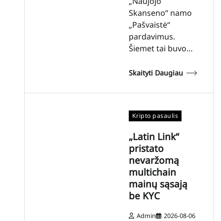
„Naujojo
Skanseno“ namo
„Pašvaistė“
pardavimus.
Šiemet tai buvo…
Skaityti Daugiau
Kripto pasaulis
„Latin Link“
pristato
nevaržomą
multichain
mainų sąsają
be KYC
Admin
2026-08-06