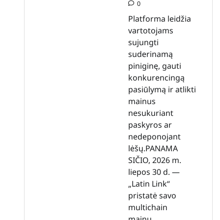
0
Platforma leidžia
vartotojams
sujungti
suderinamą
piniginę, gauti
konkurencingą
pasiūlymą ir atlikti
mainus
nesukuriant
paskyros ar
nedeponojant
lėšų.PANAMA
SIČIO, 2026 m.
liepos 30 d. —
„Latin Link“
pristatė savo
multichain
mainų…