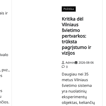
Politika
is ir
Kritika dėl
Vilniaus
švietimo
pertvarkos:
trūksta
pagrįstumo ir
vizijos
ivalo
Admin
2026-08-06
0
 pvz.,
Daugiau nei 35
es
metus Vilniaus
švietimo sistema
ės
yra nuolatinių
u
eksperimentų
nčios.
objektas, keliančių