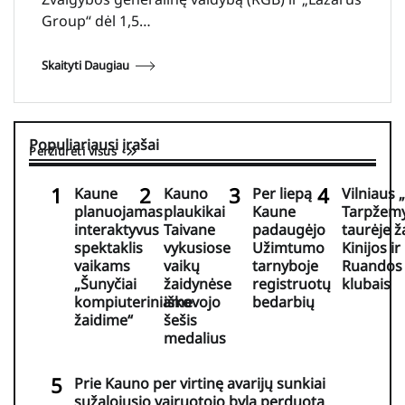
Group“ dėl 1,5…
Skaityti Daugiau
Populiariausi įrašai
Peržiūrėti visus
Kaune
Kauno
Per liepą
Vilniaus 
planuojamas
plaukikai
Kaune
Tarpžemy
interaktyvus
Taivane
padaugėjo
taurėje ž
spektaklis
vykusiose
Užimtumo
Kinijos ir
vaikams
vaikų
tarnyboje
Ruandos
„Šunyčiai
žaidynėse
registruotų
klubais
kompiuteriniame
iškovojo
bedarbių
žaidime“
šešis
medalius
Prie Kauno per virtinę avarijų sunkiai
sužalojusio vairuotojo byla perduota