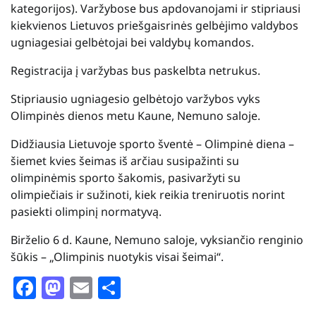
kategorijos). Varžybose bus apdovanojami ir stipriausi
kiekvienos Lietuvos priešgaisrinės gelbėjimo valdybos
ugniagesiai gelbėtojai bei valdybų komandos.
Registracija į varžybas bus paskelbta netrukus.
Stipriausio ugniagesio gelbėtojo varžybos vyks
Olimpinės dienos metu Kaune, Nemuno saloje.
Didžiausia Lietuvoje sporto šventė – Olimpinė diena –
šiemet kvies šeimas iš arčiau susipažinti su
olimpinėmis sporto šakomis, pasivaržyti su
olimpiečiais ir sužinoti, kiek reikia treniruotis norint
pasiekti olimpinį normatyvą.
Birželio 6 d. Kaune, Nemuno saloje, vyksiančio renginio
šūkis – „Olimpinis nuotykis visai šeimai“.
Facebook
Mastodon
Email
Share