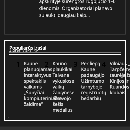
apskrityje surengtos rugpjūčio 1–6
dienomis. Organizatoriai planavo
sulaukti daugiau kaip…
Populiarūs įrašai
Žiūrėti viską
Kaune
Kauno
Per liepą
Vilniaus 
planuojamas
plaukikai
Kaune
Tarpžemy
interaktyvus
Taivane
padaugėjo
taurėje ž
spektaklis
vykusiose
Užimtumo
Kinijos ir
vaikams
vaikų
tarnyboje
Ruandos
„Šunyčiai
žaidynėse
registruotų
klubais
kompiuteriniame
iškovojo
bedarbių
žaidime“
šešis
medalius