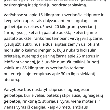
pasirengimą ir stiprinti jų bendradarbiavimą.
Varžybose su apie 15 kilogramų sveriančia ekipuote ir
kvėpavimo aparatais dalyvaujantiems ugniagesiams
gelbėtojams reikės užnešti 20 kilogramų sveriantį
žarnų ryšulį į ketvirtą pastato aukštą, ketvirtajame
pastato aukšte, rankomis tempiant virvę į viršų, žarnų
ryšulį užtraukti, nusileidus laiptais žemyn užlipti ant
hidraulinio kalimo įrenginio, kūju nukalti hidraulinį
prietaisą, nutempti gaisrinę žarną apie 25 metrus ir
leidžiant vandenį, jo čiurkšle numušti taikinį. Rungtį
vainikuos 85 kilogramus sveriančio tariamo
nukentėjusiojo tempimas apie 30 m ilgio siekiantį
atstumą.
Varžybose bus nustatyti stipriausi ugniagesiai
gelbėtojai, kurie vėliau pateks į stipriausių ugniagesių
gelbėtojų rinktinę (5 stipriausi vyrai, viena moteris ir
vienas vyras iš daugiau kaip 40 metų amžiaus