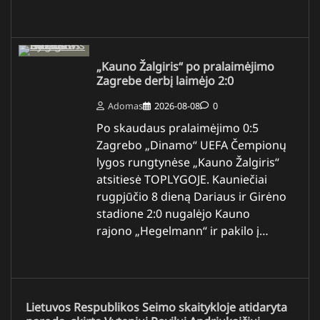
„Kauno Žalgiris“ po pralaimėjimo
Zagrebe derbį laimėjo 2:0
Adomas
2026-08-08
0
Po skaudaus pralaimėjimo 0:5
Zagrebo „Dinamo“ UEFA Čempionų
lygos rungtynėse „Kauno Žalgiris“
atsitiesė TOPLYGOJE. Kauniečiai
rugpjūčio 8 dieną Dariaus ir Girėno
stadione 2:0 nugalėjo Kauno
rajono „Hegelmann“ ir pakilo į…
Lietuvos Respublikos Seimo skaitykloje atidaryta