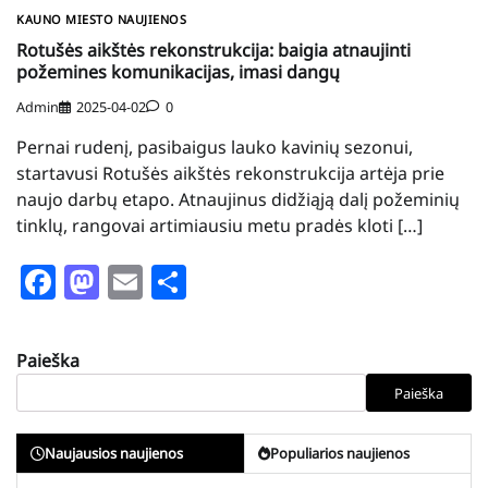
KAUNO MIESTO NAUJIENOS
Rotušės aikštės rekonstrukcija: baigia atnaujinti
požemines komunikacijas, imasi dangų
Admin
2025-04-02
0
Pernai rudenį, pasibaigus lauko kavinių sezonui,
startavusi Rotušės aikštės rekonstrukcija artėja prie
naujo darbų etapo. Atnaujinus didžiąją dalį požeminių
tinklų, rangovai artimiausiu metu pradės kloti […]
Facebook
Mastodon
Email
Share
Paieška
Paieška
Naujausios naujienos
Populiarios naujienos