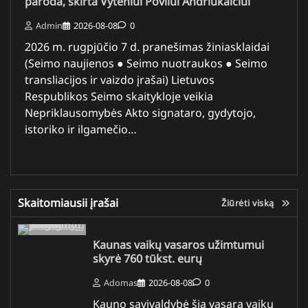
paroda, skirta Vyteniui Povilui Andriukaičiui
Admin
2026-08-08
0
2026 m. rugpjūčio 7 d. pranešimas žiniasklaidai
(Seimo naujienos ● Seimo nuotraukos ● Seimo
transliacijos ir vaizdo įrašai) Lietuvos
Respublikos Seimo skaitykloje veikia
Nepriklausomybės Akto signataro, gydytojo,
istoriko ir ilgamečio…
Skaitomiausii įrašai
Žiūrėti viską
Kaunas vaikų vasaros užimtumui
skyrė 760 tūkst. eurų
Adomas
2026-08-08
0
Kauno savivaldybė šią vasarą vaikų