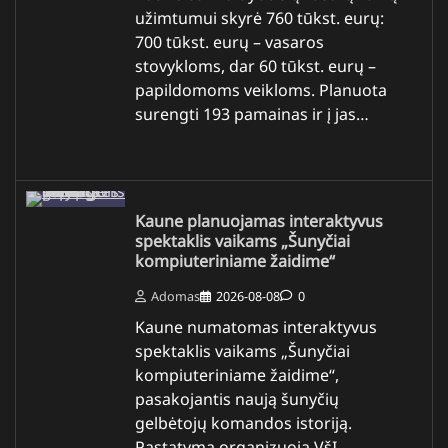
užimtumui skyrė 760 tūkst. eurų:
700 tūkst. eurų – vasaros
stovykloms, dar 60 tūkst. eurų –
papildomoms veikloms. Planuota
surengti 193 pamainas ir į jas…
Kaune planuojamas interaktyvus
spektaklis vaikams „Šunyčiai
kompiuteriniame žaidime“
Adomas
2026-08-08
0
Kaune numatomas interaktyvus
spektaklis vaikams „Šunyčiai
kompiuteriniame žaidime“,
pasakojantis naują šunyčių
gelbėtojų komandos istoriją.
Pastatymą organizuoja VšĮ