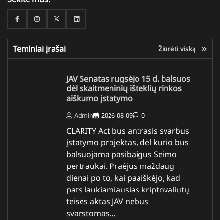
Facebook
Instagram
Twitter
Linkedin
Teminiai įrašai
Žiūrėti viską
JAV Senatas rugsėjo 15 d. balsuos
dėl skaitmeninių išteklių rinkos
aiškumo įstatymo
Admin
2026-08-09
0
CLARITY Act bus antrasis svarbus
įstatymo projektas, dėl kurio bus
balsuojama pasibaigus Seimo
pertraukai. Praėjus maždaug
dienai po to, kai paaiškėjo, kad
pats laukiamiausias kriptovaliutų
teisės aktas JAV nebus
svarstomas…