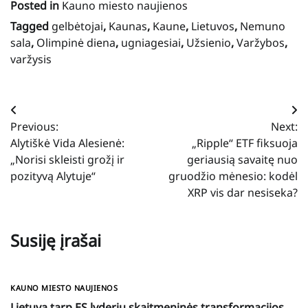
Posted in
Kauno miesto naujienos
Tagged
gelbėtojai
,
Kaunas
,
Kaune
,
Lietuvos
,
Nemuno
sala
,
Olimpinė diena
,
ugniagesiai
,
Užsienio
,
Varžybos
,
varžysis
Navigacija
Previous:
Next:
tarp
Alytiškė Vida Alesienė:
„Ripple“ ETF fiksuoja
įrašų
„Norisi skleisti grožį ir
geriausią savaitę nuo
pozityvą Alytuje“
gruodžio mėnesio: kodėl
XRP vis dar nesiseka?
Susiję įrašai
KAUNO MIESTO NAUJIENOS
Lietuva tarp ES lyderių skaitmeninės transformacijos