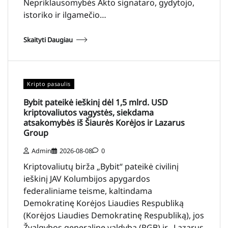
Nepriklausomybės Akto signataro, gydytojo,
istoriko ir ilgamečio…
Skaityti Daugiau
Kripto pasaulis
Bybit pateikė ieškinį dėl 1,5 mlrd. USD
kriptovaliutos vagystės, siekdama
atsakomybės iš Šiaurės Korėjos ir Lazarus
Group
Admin
2026-08-08
0
Kriptovaliutų birža „Bybit“ pateikė civilinį
ieškinį JAV Kolumbijos apygardos
federaliniame teisme, kaltindama
Demokratinę Korėjos Liaudies Respubliką
(Korėjos Liaudies Demokratinę Respubliką), jos
Žvalgybos generalinę valdybą (RGB) ir „Lazarus