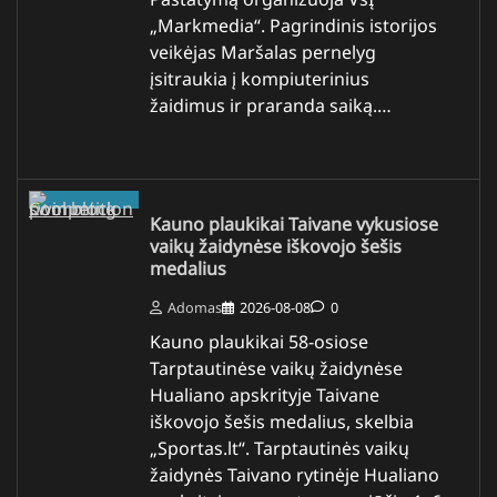
„Markmedia“. Pagrindinis istorijos
veikėjas Maršalas pernelyg
įsitraukia į kompiuterinius
žaidimus ir praranda saiką.…
Kauno plaukikai Taivane vykusiose
vaikų žaidynėse iškovojo šešis
medalius
Adomas
2026-08-08
0
Kauno plaukikai 58-osiose
Tarptautinėse vaikų žaidynėse
Hualiano apskrityje Taivane
iškovojo šešis medalius, skelbia
„Sportas.lt“. Tarptautinės vaikų
žaidynės Taivano rytinėje Hualiano