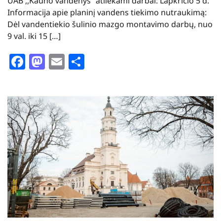
UAB ,,Kauno vandenys“ atliekami darbai: Lapkričio 5 d.
Informacija apie planinį vandens tiekimo nutraukimą:
Dėl vandentiekio šulinio mazgo montavimo darbų, nuo
9 val. iki 15 […]
Facebook
Mastodon
Email
Share