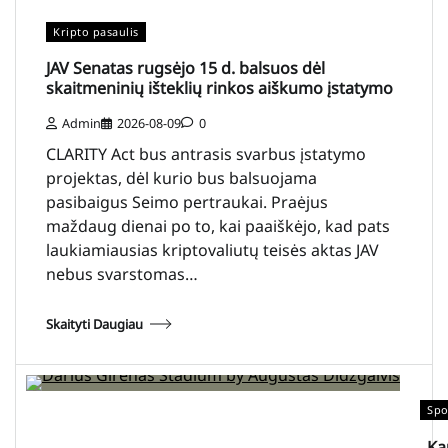
Kripto pasaulis
JAV Senatas rugsėjo 15 d. balsuos dėl
skaitmeninių išteklių rinkos aiškumo įstatymo
Admin
2026-08-09
0
CLARITY Act bus antrasis svarbus įstatymo
projektas, dėl kurio bus balsuojama
pasibaigus Seimo pertraukai. Praėjus
maždaug dienai po to, kai paaiškėjo, kad pats
laukiamiausias kriptovaliutų teisės aktas JAV
nebus svarstomas…
Skaityti Daugiau
Spo
„Ka