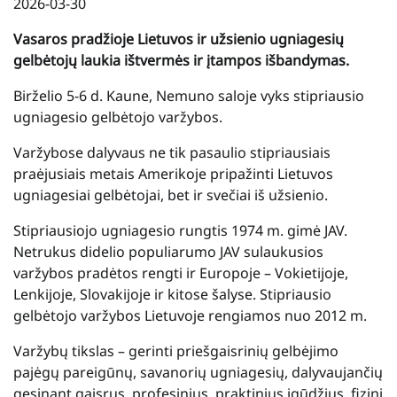
2026-03-30
Vasaros pradžioje Lietuvos ir užsienio ugniagesių
gelbėtojų laukia ištvermės ir įtampos išbandymas.
Birželio 5-6 d. Kaune, Nemuno saloje vyks stipriausio
ugniagesio gelbėtojo varžybos.
Varžybose dalyvaus ne tik pasaulio stipriausiais
praėjusiais metais Amerikoje pripažinti Lietuvos
ugniagesiai gelbėtojai, bet ir svečiai iš užsienio.
Stipriausiojo ugniagesio rungtis 1974 m. gimė JAV.
Netrukus didelio populiarumo JAV sulaukusios
varžybos pradėtos rengti ir Europoje – Vokietijoje,
Lenkijoje, Slovakijoje ir kitose šalyse. Stipriausio
gelbėtojo varžybos Lietuvoje rengiamos nuo 2012 m.
Varžybų tikslas – gerinti priešgaisrinių gelbėjimo
pajėgų pareigūnų, savanorių ugniagesių, dalyvaujančių
gesinant gaisrus, profesinius, praktinius įgūdžius, fizinį