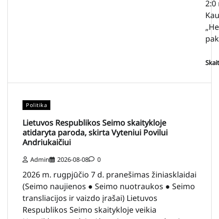
2:0
Kau
„He
pak
Skai
Politika
Lietuvos Respublikos Seimo skaitykloje
atidaryta paroda, skirta Vyteniui Povilui
Andriukaičiui
Admin
2026-08-08
0
2026 m. rugpjūčio 7 d. pranešimas žiniasklaidai
(Seimo naujienos ● Seimo nuotraukos ● Seimo
transliacijos ir vaizdo įrašai) Lietuvos
Respublikos Seimo skaitykloje veikia