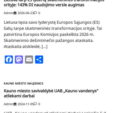
srityje: 143% DI naudojimo versle augimas
Admin
2026-06-23
0
Lietuva tęsia savo lyderystę Europos Sąjungos (ES)
šalių tarpe skaitmeninės transformacijos srityje. Tai
patvirtina Europos Komisijos paskelbta 2026 m.
Skaitmeninio dešimtmečio pažangos ataskaita.
Ataskaita atskleidė, […]
Facebook
Mastodon
Email
Share
KAUNO MIESTO NAUJIENOS
Kauno miesto savivaldybė UAB „Kauno vandenys“
atliekami darbai
Admin
2024-11-05
0