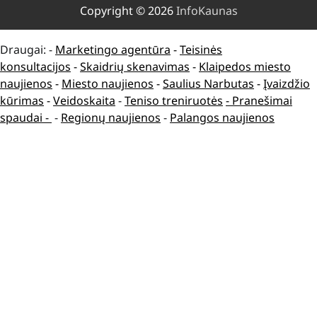
Copyright © 2026
InfoKaunas
Draugai: -
Marketingo agentūra
-
Teisinės
konsultacijos
-
Skaidrių skenavimas
-
Klaipedos miesto
naujienos
-
Miesto naujienos
-
Saulius Narbutas
-
Įvaizdžio
kūrimas
-
Veidoskaita
-
Teniso treniruotės
- Pranešimai
spaudai -
-
Regionų naujienos
-
Palangos naujienos