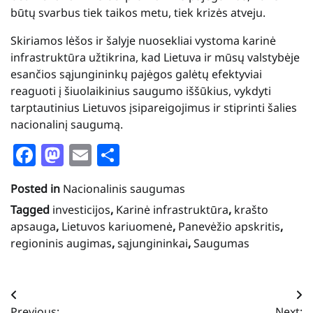
būtų svarbus tiek taikos metu, tiek krizės atveju.
Skiriamos lėšos ir šalyje nuosekliai vystoma karinė
infrastruktūra užtikrina, kad Lietuva ir mūsų valstybėje
esančios sąjungininkų pajėgos galėtų efektyviai
reaguoti į šiuolaikinius saugumo iššūkius, vykdyti
tarptautinius Lietuvos įsipareigojimus ir stiprinti šalies
nacionalinį saugumą.
Facebook
Mastodon
Email
Share
Posted in
Nacionalinis saugumas
Tagged
investicijos
,
Karinė infrastruktūra
,
krašto
apsauga
,
Lietuvos kariuomenė
,
Panevėžio apskritis
,
regioninis augimas
,
sąjungininkai
,
Saugumas
Navigacija
Previous:
Next: