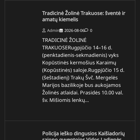
Tradicinė Žolinė Trakuose: šventė ir
amatų kiemelis
Admin
2026-08-06
0
TRADICINĖ ŽOLINĖ
TRAKUOSERugpjūčio 14–16 d.
(penktadienis-sekmadienis) vyks
Kopūstinės kermošius Karaimų
(Kopūstinės) saloje.Rugpjūčio 15 d.
(šeštadienį) Trakų Švč. Mergelės
Marijos bazilikoje bus aukojamos
Žolinės atlaidai. Prasidės 10.00 val.
šv. Mišiomis lenkų…
Policija ieško dingusios Kaišiadorių
rajono gyventojos Vidos Ladienės