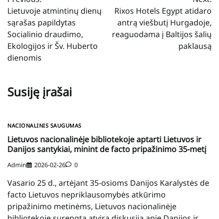
tarp
Lietuvoje atmintinų dienų
Rixos Hotels Egypt atidaro
įrašų
sąrašas papildytas
antrą viešbutį Hurgadoje,
Socialinio draudimo,
reaguodama į Baltijos šalių
Ekologijos ir Šv. Huberto
paklausą
dienomis
Susiję įrašai
NACIONALINIS SAUGUMAS
Lietuvos nacionalinėje bibliotekoje aptarti Lietuvos ir
Danijos santykiai, minint de facto pripažinimo 35-metį
Admin
2026-02-26
0
Vasario 25 d., artėjant 35-osioms Danijos Karalystės de
facto Lietuvos nepriklausomybės atkūrimo
pripažinimo metinėms, Lietuvos nacionalinėje
bibliotekoje surengta atvira diskusija apie Danijos ir