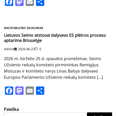
Facebook
Mastodon
Email
Share
NACIONALINIS SAUGUMAS
Lietuvos Seimo atstovai dalyvavo ES plėtros proceso
aptarime Briuselyje
Admin
2026-06-27
0
2026 m. birželio 25 d. spaudos pranešimas. Seimo
Užsienio reikalų komiteto pirmininkas Remigijus
Motuzas ir komiteto narys Linas Balsys dalyvavo
Europos Parlamento Užsienio reikalų komiteto […]
Facebook
Mastodon
Email
Share
Paieška