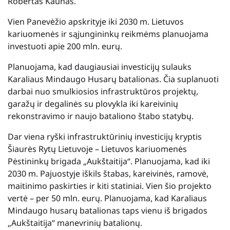
Robertas Kaunas.
Vien Panevėžio apskrityje iki 2030 m. Lietuvos
kariuomenės ir sąjungininkų reikmėms planuojama
investuoti apie 200 mln. eurų.
Planuojama, kad daugiausiai investicijų sulauks
Karaliaus Mindaugo Husarų batalionas. Čia suplanuoti
darbai nuo smulkiosios infrastruktūros projektų,
garažų ir degalinės su plovykla iki kareivinių
rekonstravimo ir naujo bataliono štabo statybų.
Dar viena ryški infrastruktūrinių investicijų kryptis
Šiaurės Rytų Lietuvoje – Lietuvos kariuomenės
Pėstininkų brigada „Aukštaitija“. Planuojama, kad iki
2030 m. Pajuostyje iškils štabas, kareivinės, ramovė,
maitinimo paskirties ir kiti statiniai. Vien šio projekto
vertė – per 50 mln. eurų. Planuojama, kad Karaliaus
Mindaugo husarų batalionas taps vienu iš brigados
„Aukštaitija“ manevrinių batalionų.