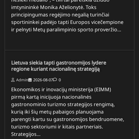
imtynininkė Monika Aželionytė. Toks
principingumas regėjimo negalią turinčiai
sportininkei padėjo tapti Europos vicečempione
ir pelnyti Metų paralimpinio sporto proveržio…
Lietuva siekia tapti gastronomijos lydere
regione kuriant nacionalinę strategiją
Admin
2026-08-07
0
Ekonomikos ir inovacijų ministerija (EIMM)
pirmą kartą inicijuoja nacionalinės
gastronominio turizmo strategijos rengimą,
kurią iki šių metų pabaigos planuojama
parengti kartu su gastronomijos bendruomene,
turizmo sektoriumi ir kitais partneriais.
Strategijos…