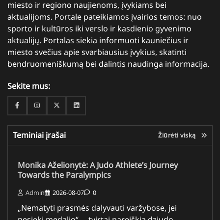
miesto ir regiono naujienoms, įvykiams bei
aktualijoms. Portale pateikiamos įvairios temos: nuo
sporto ir kultūros iki verslo ir kasdienio gyvenimo
aktualijų. Portalas siekia informuoti kauniečius ir
miesto svečius apie svarbiausius įvykius, skatinti
bendruomeniškumą bei dalintis naudinga informacija.
Sekite mus:
Facebook
Instagram
Twitter
Linkedin
Teminiai įrašai
Žiūrėti viską
Monika Aželionytė: A Judo Athlete’s Journey
Towards the Paralympics
Admin
2026-08-07
0
„Nematyti prasmės dalyvauti varžybose, jei
nesieki medalio“, – tvirtai pareiškia dziudo