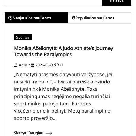
Paieška
Naujausios naujienos
Populiarios naujienos
Sportas
Monika Aželionytė: A Judo Athlete’s Journey
Towards the Paralympics
Admin
2026-08-07
0
„Nematyti prasmės dalyvauti varžybose, jei
nesieki medalio“, – tvirtai pareiškia dziudo
imtynininkė Monika Aželionytė. Toks
principingumas regėjimo negalią turinčiai
sportininkei padėjo tapti Europos
vicečempione ir pelnyti Metų paralimpinio
sporto proveržio…
Skaityti Daugiau