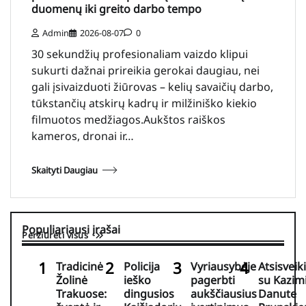
duomenų iki greito darbo tempo
Admin
2026-08-07
0
30 sekundžių profesionaliam vaizdo klipui
sukurti dažnai prireikia gerokai daugiau, nei
gali įsivaizduoti žiūrovas – kelių savaičių darbo,
tūkstančių atskirų kadrų ir milžiniško kiekio
filmuotos medžiagos.Aukštos raiškos
kameros, dronai ir…
Skaityti Daugiau
Populiariausi įrašai
Peržiūrėti visus
Tradicinė
Policija
Vyriausybėje
Atsisveik
Žolinė
ieško
pagerbti
su Kazim
Trakuose:
dingusios
aukščiausius
Danute