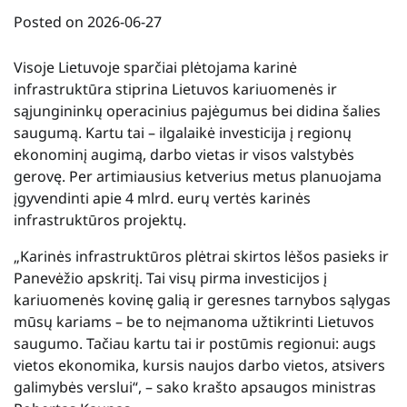
Posted on
2026-06-27
Visoje Lietuvoje sparčiai plėtojama karinė
infrastruktūra stiprina Lietuvos kariuomenės ir
sąjungininkų operacinius pajėgumus bei didina šalies
saugumą. Kartu tai – ilgalaikė investicija į regionų
ekonominį augimą, darbo vietas ir visos valstybės
gerovę. Per artimiausius ketverius metus planuojama
įgyvendinti apie 4 mlrd. eurų vertės karinės
infrastruktūros projektų.
„Karinės infrastruktūros plėtrai skirtos lėšos pasieks ir
Panevėžio apskritį. Tai visų pirma investicijos į
kariuomenės kovinę galią ir geresnes tarnybos sąlygas
mūsų kariams – be to neįmanoma užtikrinti Lietuvos
saugumo. Tačiau kartu tai ir postūmis regionui: augs
vietos ekonomika, kursis naujos darbo vietos, atsivers
galimybės verslui“, – sako krašto apsaugos ministras