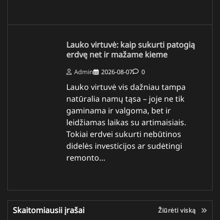
Lauko virtuvė: kaip sukurti patogią
erdvę net ir mažame kieme
Admin
2026-08-07
0
Lauko virtuvė vis dažniau tampa
natūralia namų tąsa – joje ne tik
gaminama ir valgoma, bet ir
leidžiamas laikas su artimaisiais.
Tokiai erdvei sukurti nebūtinos
didelės investicijos ar sudėtingi
remonto…
Skaitomiausii įrašai
Žiūrėti viską