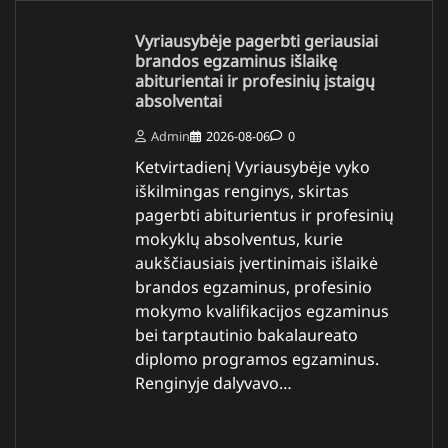
Vyriausybėje pagerbti geriausiai
brandos egzaminus išlaikę
abiturientai ir profesinių įstaigų
absolventai
Admin
2026-08-06
0
Ketvirtadienį Vyriausybėje vyko
iškilmingas renginys, skirtas
pagerbti abiturientus ir profesinių
mokyklų absolventus, kurie
aukščiausiais įvertinimais išlaikė
brandos egzaminus, profesinio
mokymo kvalifikacijos egzaminus
bei tarptautinio bakalaureato
diplomo programos egzaminus.
Renginyje dalyvavo…