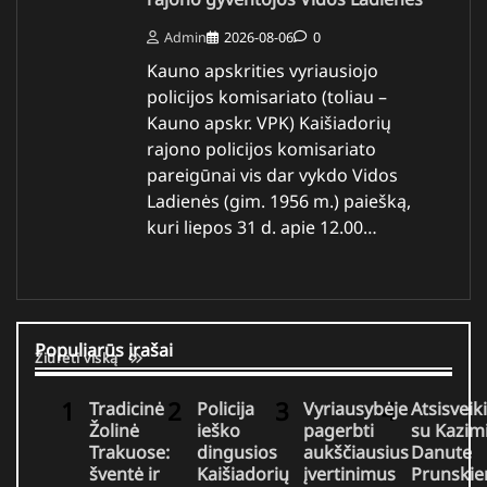
Admin
2026-08-06
0
Kauno apskrities vyriausiojo
policijos komisariato (toliau –
Kauno apskr. VPK) Kaišiadorių
rajono policijos komisariato
pareigūnai vis dar vykdo Vidos
Ladienės (gim. 1956 m.) paiešką,
kuri liepos 31 d. apie 12.00…
Populiarūs įrašai
Žiūrėti viską
Tradicinė
Policija
Vyriausybėje
Atsisveik
Žolinė
ieško
pagerbti
su Kazim
Trakuose:
dingusios
aukščiausius
Danute
šventė ir
Kaišiadorių
įvertinimus
Prunskie