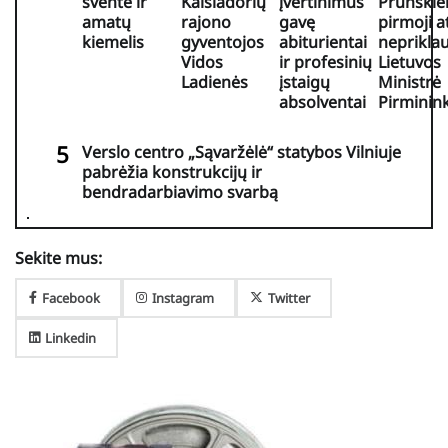
šventė ir
Kaišiadorių
įvertinimus
Prunskie
amatų
rajono
gavę
pirmoji a
kiemelis
gyventojos
abiturientai
neprikla
Vidos
ir profesinių
Lietuvos
Ladienės
įstaigų
Ministrė
absolventai
Pirminin
Verslo centro „Sąvaržėlė“ statybos Vilniuje
pabrėžia konstrukcijų ir
bendradarbiavimo svarbą
Sekite mus:
Facebook
Instagram
Twitter
Linkedin