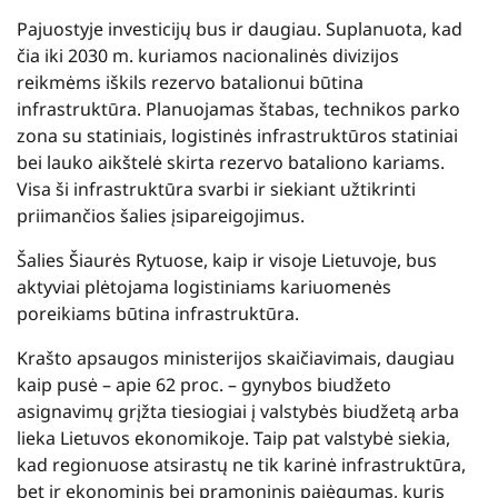
Pajuostyje investicijų bus ir daugiau. Suplanuota, kad
čia iki 2030 m. kuriamos nacionalinės divizijos
reikmėms iškils rezervo batalionui būtina
infrastruktūra. Planuojamas štabas, technikos parko
zona su statiniais, logistinės infrastruktūros statiniai
bei lauko aikštelė skirta rezervo bataliono kariams.
Visa ši infrastruktūra svarbi ir siekiant užtikrinti
priimančios šalies įsipareigojimus.
Šalies Šiaurės Rytuose, kaip ir visoje Lietuvoje, bus
aktyviai plėtojama logistiniams kariuomenės
poreikiams būtina infrastruktūra.
Krašto apsaugos ministerijos skaičiavimais, daugiau
kaip pusė – apie 62 proc. – gynybos biudžeto
asignavimų grįžta tiesiogiai į valstybės biudžetą arba
lieka Lietuvos ekonomikoje. Taip pat valstybė siekia,
kad regionuose atsirastų ne tik karinė infrastruktūra,
bet ir ekonominis bei pramoninis pajėgumas, kuris