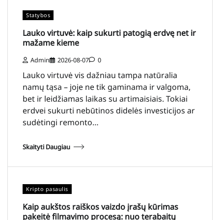
Statybos
Lauko virtuvė: kaip sukurti patogią erdvę net ir
mažame kieme
Admin
2026-08-07
0
Lauko virtuvė vis dažniau tampa natūralia
namų tąsa – joje ne tik gaminama ir valgoma,
bet ir leidžiamas laikas su artimaisiais. Tokiai
erdvei sukurti nebūtinos didelės investicijos ar
sudėtingi remonto…
Skaityti Daugiau
Kripto pasaulis
Kaip aukštos raiškos vaizdo įrašų kūrimas
pakeitė filmavimo procesą: nuo terabaitų