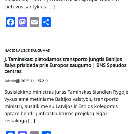
Lietuvos santykius. […]
Facebook
Mastodon
Email
Share
NACIONALINIS SAUGUMAS
J. Taminskas: plėtodamos transporto jungtis Baltijos
šalys prisideda prie Europos saugumo | BNS Spaudos
centras
Admin
2025-11-15
0
Susisiekimo ministras Juras Taminskas šiandien Rygoje
vykusiame metiniame Baltijos valstybių transporto
ministrų susitikime su Latvijos ir Estijos kolegomis
aptarė bendrų infrastruktūros projektų eigą ir
reikalingą […]