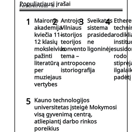
Populiariausi įrašai
Peržiūrėti visus
Maironio
Antrojo
Sveikatos
Ether
akademija
Vilniaus
sistema
techni
kviečia 11–
istorijos
prasideda
rodiklia
12 klasių
teorijos
ne
institu
moksleivius
konvento
ligoninėje
susid
pažinti
tema –
rodo
literatūrą
antropoceno
stiprėj
per
istoriografija
ilgalai
muziejaus
padėtį
vertybes
Kauno technologijos
universitetas įsteigė Mokymosi
visą gyvenimą centrą,
atliepiantį darbo rinkos
poreikius