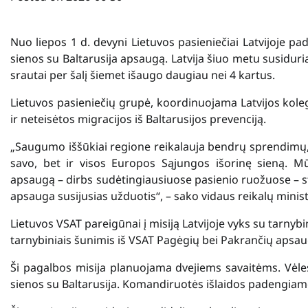
Nuo liepos 1 d. devyni Lietuvos pasieniečiai Latvijoje pa
sienos su Baltarusija apsaugą. Latvija šiuo metu susiduri
srautai per šalį šiemet išaugo daugiau nei 4 kartus.
Lietuvos pasieniečių grupė, koordinuojama Latvijos kol
ir neteisėtos migracijos iš Baltarusijos prevenciją.
„Saugumo iššūkiai regione reikalauja bendrų sprendimų, tod
savo, bet ir visos Europos Sąjungos išorinę sieną. Mū
apsaugą – dirbs sudėtingiausiuose pasienio ruožuose – st
apsauga susijusias užduotis“, – sako vidaus reikalų minis
Lietuvos VSAT pareigūnai į misiją Latvijoje vyks su tarnybi
tarnybiniais šunimis iš VSAT Pagėgių bei Pakrančių apsaug
Ši pagalbos misija planuojama dvejiems savaitėms. Vėlesn
sienos su Baltarusija. Komandiruotės išlaidos padengiam