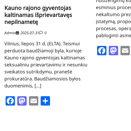
nusižengimų k
esminius proces
Kauno rajono gyventojas
nekaltumo prezu
kaltinamas išprievartavęs
įstatymą, propo
nepilnametę
procesas, oper
Admin
2025-07-31
0
pabloginti asme
Vilnius, liepos 31 d. (ELTA). Teismui
Face
Ma
perduota baudžiamoji byla, kurioje
Kauno rajono gyventojas kaltinamas
seksualiniu prievartavimu ir nesunkiu
sveikatos sutrikdymu, pranešė
prokuratūra. Baudžiamosios bylos
duomenimis, […]
Facebook
Mastodon
Email
Share