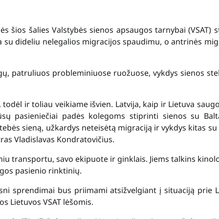
dės šios šalies Valstybės sienos apsaugos tarnybai (VSAT) st
a su dideliu nelegalios migracijos spaudimu, o antrinės mig
egų, patruliuos probleminiuose ruožuose, vykdys sienos st
ėl ir toliau veikiame išvien. Latvija, kaip ir Lietuva saugo
sų pasieniečiai padės kolegoms stiprinti sienos su Balt
ebės sieną, užkardys neteisėtą migraciją ir vykdys kitas su
tras Vladislavas Kondratovičius.
niu transportu, savo ekipuote ir ginklais. Jiems talkins kinol
os pasienio rinktinių.
i sprendimai bus priimami atsižvelgiant į situaciją prie L
os Lietuvos VSAT lėšomis.