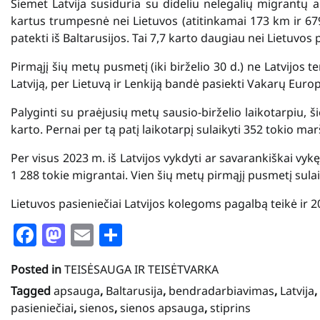
Šiemet Latvija susiduria su dideliu nelegalių migrantų an
kartus trumpesnė nei Lietuvos (atitinkamai 173 km ir 679
patekti iš Baltarusijos. Tai 7,7 karto daugiau nei Lietuvos
Pirmąjį šių metų pusmetį (iki birželio 30 d.) ne Latvijos te
Latviją, per Lietuvą ir Lenkiją bandė pasiekti Vakarų Europ
Palyginti su praėjusių metų sausio-birželio laikotarpiu, š
karto. Pernai per tą patį laikotarpį sulaikyti 352 tokio m
Per visus 2023 m. iš Latvijos vykdyti ar savarankiškai vykę
1 288 tokie migrantai. Vien šių metų pirmąjį pusmetį sulai
Lietuvos pasieniečiai Latvijos kolegoms pagalbą teikė ir 2
Facebook
Mastodon
Email
Share
Posted in
TEISĖSAUGA IR TEISĖTVARKA
Tagged
apsauga
,
Baltarusija
,
bendradarbiavimas
,
Latvija
,
pasieniečiai
,
sienos
,
sienos apsauga
,
stiprins