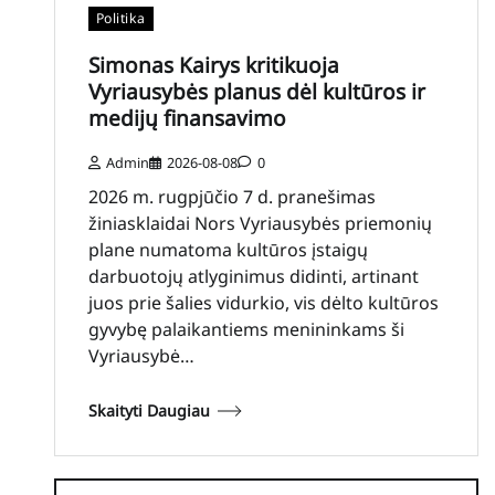
Politika
Simonas Kairys kritikuoja
Vyriausybės planus dėl kultūros ir
medijų finansavimo
Admin
2026-08-08
0
2026 m. rugpjūčio 7 d. pranešimas
žiniasklaidai Nors Vyriausybės priemonių
plane numatoma kultūros įstaigų
darbuotojų atlyginimus didinti, artinant
juos prie šalies vidurkio, vis dėlto kultūros
gyvybę palaikantiems menininkams ši
Vyriausybė…
Skaityti Daugiau