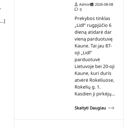
Admin
2026-08-08
,
0
Prekybos tinklas
[…]
„Lidl“ rugpjūčio 6
dieną atidarė dar
vieną parduotuvę
Kaune. Tai jau 87-
oji „Lidl“
parduotuvė
Lietuvoje bei 20-oji
Kaune, kuri duris
atvėrė Rokeliuose,
Rokelių g. 1.
Kasdien ji pirkėjų…
Skaityti Daugiau