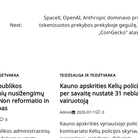
SpaceX, OpenAI, Anthropic dominavo pr
Next:
tokenizuotos prekybos prekyboje gegužę,
„CoinGecko“ atas
ISĖTVARKA
TEISĖSAUGA IR TEISĖTVARKA
publikos
Kauno apskrities Kelių polici
nių nusižengimų
per savaitę nustatė 31 nebl
„Non reformatio in
vairuotoją
pas
Admin
2026-07-11
0
0
Kauno apskrities vyriausiojo polic
likos administracinių
komisariato Kelių policijos skyria