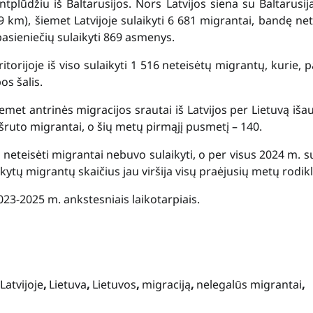
tplūdžiu iš Baltarusijos. Nors Latvijos siena su Baltarusij
 km), šiemet Latvijoje sulaikyti 6 681 migrantai, bandę net
 pasieniečių sulaikyti 869 asmenys.
ritorijoje iš viso sulaikyti 1 516 neteisėtų migrantų, kurie, p
os šalis.
iemet antrinės migracijos srautai iš Latvijos per Lietuvą iša
aršruto migrantai, o šių metų pirmąjį pusmetį – 140.
 neteisėti migrantai nebuvo sulaikyti, o per visus 2024 m. su
kytų migrantų skaičius jau viršija visų praėjusių metų rodikl
023-2025 m. ankstesniais laikotarpiais.
Latvijoje
,
Lietuva
,
Lietuvos
,
migraciją
,
nelegalūs migrantai
,