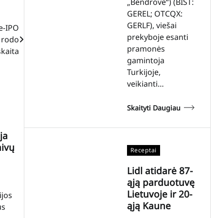
„Bendrovė“) (BIST:
GEREL; OTCQX:
GERLF), viešai
e-IPO
prekyboje esanti
 rodo
pramonės
kaita
gamintoja
Turkijoje,
veikianti…
Skaityti Daugiau
ja
aivų
Receptai
Lidl atidarė 87-
ąją parduotuvę
Lietuvoje ir 20-
ijos
ąją Kaune
us