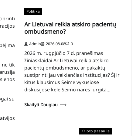
Politika
iprinti
Ar Lietuvai reikia atskiro pacientų
racijos
ombudsmeno?
Admin
2026-08-08
0
ebėjimą
2026 m. rugpjūčio 7 d. pranešimas
žiniasklaidai Ar Lietuvai reikia atskiro
 ne tik
pacientų ombudsmeno, ar pakaktų
arusija
sustiprinti jau veikiančias institucijas? Šį ir
 sienos
kitus klausimus Seime vykusiose
diskusijose kėlė Seimo narės Jurgita…
ogai su
Skaityti Daugiau
atvijos
Kripto pasaulis