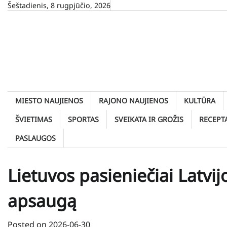
Skip
Šeštadienis, 8 rugpjūčio, 2026
to
content
MIESTO NAUJIENOS
RAJONO NAUJIENOS
KULTŪRA
ŠVIETIMAS
SPORTAS
SVEIKATA IR GROŽIS
RECEPT
PASLAUGOS
Lietuvos pasieniečiai Latvij
apsaugą
Posted on
2026-06-30