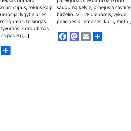
odeksas numato
pareigūnai, siekdami užtikrinti
o principus, tokius kaip
saugumą kelyje, praėjusią savaitę
mpcija, lygybė prieš
birželio 22 – 28 dienomis, vykdė
rcingumas, teisingas
policines priemones, kurių metu 
atyvumas ir draudimas
Facebook
Mastodon
Email
Share
ns padėtį […]
book
stodon
Email
Share