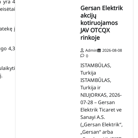
a yra 4
Gersan Elektrik
eisėtai
akcijų
kotiruojamos
atekę į
JAV OTCQX
rinkoje
ugo 4,3
Admin
2026-08-08
0
ISTAMBŪLAS,
laikyti
Turkija
į.
ISTAMBŪLAS,
Turkija ir
NIUJORKAS, 2026-
07-28 – Gersan
Elektrik Ticaret ve
Sanayi A.S.
(„Gersan Elektrik“,
„Gersan“ arba