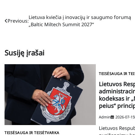
Navigacija
Lietuva kviečia į inovacijų ir saugumo forumą
Previous:
„Baltic Miltech Summit 2027“
tarp
įrašų
Susiję įrašai
TEISĖSAUGA IR TE
Lietuvos Res
administraci
kodeksas ir 
peius“ princi
Admin
2026-07-15
Lietuvos Respub
TEISĖSAUGA IR TEISĖTVARKA