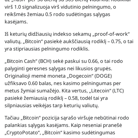
virš 1.0 signalizuoja virš vidutinio pelningumo, o
reikšmės žemiau 0.5 rodo sudėtingas sąlygas
kasėjams.
Iš keturių didžiausių indekso sekamų „proof-of-work“
valiutų, „Bitcoin“ pasiekė aukščiausią rodiklį – 0.75, o tai
yra stipriausias pelningumo rodiklis.
„Bitcoin Cash“ (BCH) sekė paskui su 0.66, o tai rodo
palyginti geresnes sąlygas nei likusios grupės.
Originalioji memė moneta „Dogecoin“ (DOGE)
užfiksavo 0.60 balas, nes kasimo pelningumas per
metus žymiai sumažėjo. Kita vertus, „Litecoin“ (LTC)
pasiekė žemiausią rodiklį – 0.58, todėl tai yra
silpniausias veikėjas tarp keturių valiutų.
Tačiau „Bitcoin“ pozicija sąrašo viršuje nebūtinai rodo
palankias sąlygas kasėjams. Kaip neseniai pranešė
„CryptoPotato“, „Bitcoin“ kasimo sudėtingumas