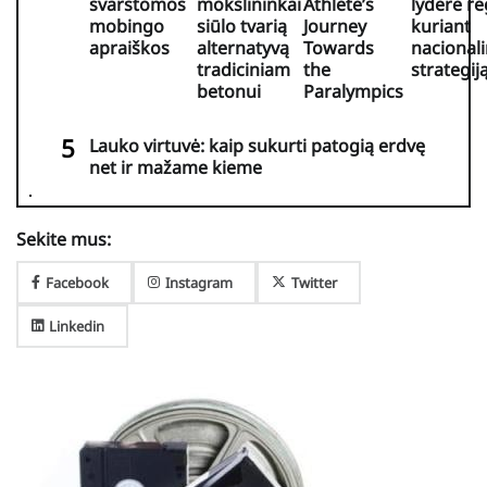
svarstomos
mokslininkai
Athlete’s
lydere r
mobingo
siūlo tvarią
Journey
kuriant
apraiškos
alternatyvą
Towards
nacional
tradiciniam
the
strategij
betonui
Paralympics
Lauko virtuvė: kaip sukurti patogią erdvę
net ir mažame kieme
Sekite mus:
Facebook
Instagram
Twitter
Linkedin