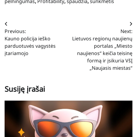
pelningumas
,
Profitability
,
spaudžia
,
sunkmetis
Navigacija
Previous:
Next:
tarp
Kauno policija ieško
Lietuvos regionų naujienų
įrašų
parduotuvės vagystės
portalas „Miesto
įtariamojo
naujienos“ keičia teisinę
formą ir įsikuria VšĮ
„Naujasis miestas“
Susiję įrašai