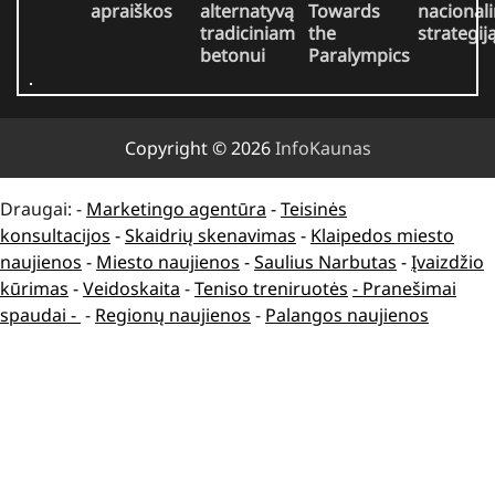
apraiškos
alternatyvą
Towards
nacional
tradiciniam
the
strategij
betonui
Paralympics
Copyright © 2026
InfoKaunas
Draugai: -
Marketingo agentūra
-
Teisinės
konsultacijos
-
Skaidrių skenavimas
-
Klaipedos miesto
naujienos
-
Miesto naujienos
-
Saulius Narbutas
-
Įvaizdžio
kūrimas
-
Veidoskaita
-
Teniso treniruotės
- Pranešimai
spaudai -
-
Regionų naujienos
-
Palangos naujienos