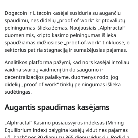
Dogecoin ir Litecoin kasėjai susiduria su augančiu
spaudimu, nes didelių „proof-of-work“ kriptovaliutų
pelningumas išlieka žemas. Naujausiais „Alphractal“
duomenimis, kripto kasimo pelningumas išlieka
spaudžiamas didžiosiose „proof-of-work“ tinkluose, o
sektorius patiria stagnaciją ir sumažėjusias pajamas.
Analitikos platforma pažymi, kad nors kasėjai ir toliau
vaidina svarbų vaidmenį tinklo saugumo ir
decentralizacijos palaikyme, duomenys rodo, jog
didelių „proof-of-work“ tinklų pelningumas išlieka
sudėtingas.
Augantis spaudimas kasėjams
„Alphractal“ Kasimo pusiausvyros indeksas (Mining
Equilibrium Index) palygina kasėjų vidutines pajamas
už „hash“ per 30 dienų su 365 dienų vidurkiu. Rodikliai