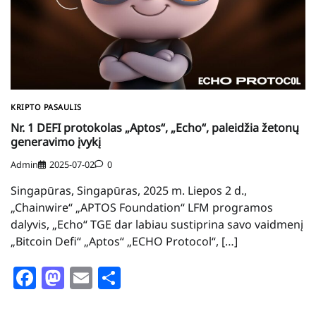
KRIPTO PASAULIS
Nr. 1 DEFI protokolas „Aptos“, „Echo“, paleidžia žetonų
generavimo įvykį
Admin
2025-07-02
0
Singapūras, Singapūras, 2025 m. Liepos 2 d.,
„Chainwire“ „APTOS Foundation“ LFM programos
dalyvis, „Echo“ TGE dar labiau sustiprina savo vaidmenį
„Bitcoin Defi“ „Aptos“ „ECHO Protocol“, […]
Facebook
Mastodon
Email
Share