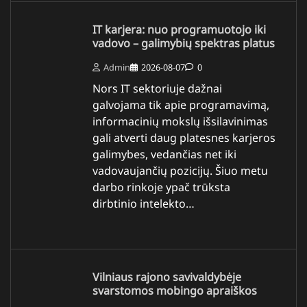
IT karjera: nuo programuotojo iki
vadovo – galimybių spektras platus
Admin
2026-08-07
0
Nors IT sektoriuje dažnai
galvojama tik apie programavimą,
informacinių mokslų išsilavinimas
gali atverti daug platesnes karjeros
galimybes, vedančias net iki
vadovaujančių pozicijų. Šiuo metu
darbo rinkoje ypač trūksta
dirbtinio intelekto…
Vilniaus rajono savivaldybėje
svarstomos mobingo apraiškos