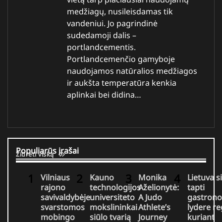
medžiagų, nusileisdamas tik
vandeniui. Jo pagrindinė
sudedamoji dalis –
portlandcementis.
Portlandcemenčio gamyboje
naudojamos natūralios medžiagos
ir aukšta temperatūra kenkia
aplinkai bei didina…
Populiarūs įrašai
Žiūrėti viską
Vilniaus
Kauno
Monika
Lietuva s
rajono
technologijos
Aželionytė:
tapti
savivaldybėje
universiteto
A Judo
gastrono
svarstomos
mokslininkai
Athlete’s
lydere r
mobingo
siūlo tvarią
Journey
kuriant