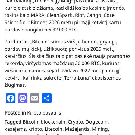
Dar balandį „The Energy Mag“ paskelbė ataskaitą,
kurioje atskleidžiama, kad didžiosios kasimo įmonės,
tokios kaip MARA, CleanSpark, Riot, Cango, Core
Scientific ir Bitdeer, 2026 metų pirmąjį ketvirtį kartu
pardavė daugiau nei 32 000 BTC.
Parduotos „Bitcoin“ sumos viršijo bendrą grynųjų
pardavimų kiekį, užfiksuotą per visus 2025 metų
ketvirčius. Šis skaičius taip pat pasiekė naują pramonės
rekordą, viršydamas maždaug 20 000 BTC, kuriuos
viešai prieinami kasėjai likvidavo 2022 metų antrąjį
ketvirtį, kai rinką sukrėtė „Terra-Luna“ ekosistemos
žlugimas.
Facebook
Mastodon
Email
Share
Posted in
Kripto pasaulis
Tagged
Bitcoin
,
blockchain
,
Crypto
,
Dogecoin
,
kasėjams
,
kripto
,
Litecoin
,
Mažėjantis
,
Mining
,