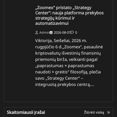
„Zoomex“ pristato „Strategy
Center“: nauja platforma prekybos
strategijų kūrimui ir
automatizavimui
Admin
2026-08-07
0
Viktorija, Seišeliai, 2026 m.
rugpjūčio 6 d.„Zoomex“, pasaulinė
kriptovaliutų išvestinių finansinių
priemonių birža, veikianti pagal
„paprastumas × paprastumas
naudoti × greitis“ filosofiją, plečia
savo „Strategy Center“ –
integruotą prekybos centrą,…
Skaitomiausii įrašai
Žiūrėti viską