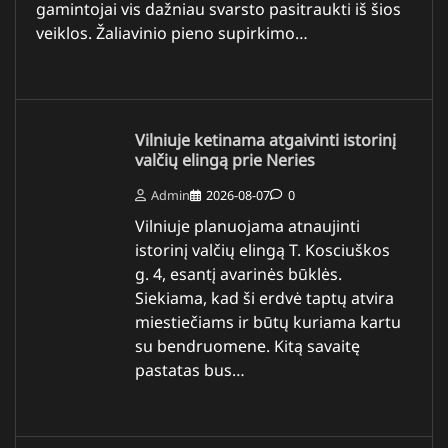
gamintojai vis dažniau svarsto pasitraukti iš šios
veiklos. Žaliavinio pieno supirkimo…
Vilniuje ketinama atgaivinti istorinį
valčių elingą prie Neries
Admin
2026-08-07
0
Vilniuje planuojama atnaujinti
istorinį valčių elingą T. Kosciuškos
g. 4, esantį avarinės būklės.
Siekiama, kad ši erdvė taptų atvira
miestiečiams ir būtų kuriama kartu
su bendruomene. Kitą savaitę
pastatas bus…