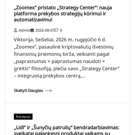
„Zoomex“ pristato „Strategy Center“: nauja
platforma prekybos strategijų kūrimui ir
automatizavimui
Admin
2026-08-07
0
Viktorija, Seišeliai, 2026 m. rugpjūčio 6 d.
„Zoomex“, pasaulinė kriptovaliutų išvestinių
finansinių priemonių birža, veikianti pagal
„paprastumas × paprastumas naudoti ×
greitis“ filosofiją, plečia savo „Strategy Center“
– integruotą prekybos centrą,…
Skaityti Daugiau
Receptai
„Lidl“ ir „Šunyčių patrulių“ bendradarbiavimas:
sveikatai palankesni produktai vaikams su