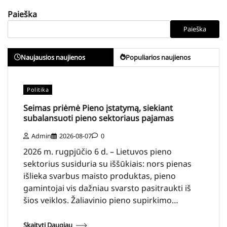
Paieška
Paieška
Naujausios naujienos
Populiarios naujienos
Politika
Seimas priėmė Pieno įstatymą, siekiant
subalansuoti pieno sektoriaus pajamas
Admin
2026-08-07
0
2026 m. rugpjūčio 6 d. – Lietuvos pieno
sektorius susiduria su iššūkiais: nors pienas
išlieka svarbus maisto produktas, pieno
gamintojai vis dažniau svarsto pasitraukti iš
šios veiklos. Žaliavinio pieno supirkimo…
Skaityti Daugiau