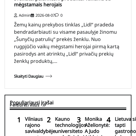
mėgstamais herojais
Admin
2026-08-07
0
Žemų kainų prekybos tinklas „Lidl“ pradeda
bendradarbiauti su visame pasaulyje žinomu
„Šunyčių patrulių“ prekės ženklu. Nuo
rugpjūčio vaikų mėgstami herojai pirmą kartą
pasirodys ant atrinktų „Lidl“ privačių prekių
ženklų produktų,…
Skaityti Daugiau
Populiariausi įrašai
Peržiūrėti visus
Vilniaus
Kauno
Monika
Lietuva s
rajono
technologijos
Aželionytė:
tapti
savivaldybėje
universiteto
A Judo
gastrono