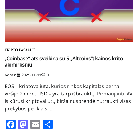
KRIPTO PASAULIS
„Coinbase“ atsisveikina su 5 „Altcoins“: kainos krito
akimirksniu
Admin
2025-11-11
0
EOS – kriptovaliuta, kurios rinkos kapitalas pernai
viršijo 2 mlrd. USD – yra tarp išbrauktų. Pirmaujanti JAV
įsikūrusi kriptovaliutų birža nusprendė nutraukti visas
prekybos penkiais […]
Facebook
Mastodon
Email
Share