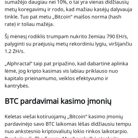
sumažėjo daugiau nei 10%, o tai yra vienas didžiausių
metų koregavimų ir rodo, kad mažiau kasėjų dalyvauja
tinkle. Tuo pat metu „Bitcoin“ maišos norma (hash
rate) ir toliau mažėja.
Šį mėnesį rodiklis trumpam nukrito žemiau 790 EH/s,
palyginti su praėjusių metų rekordiniu lygiu, viršijančiu
1.2 ZH/s.
„Alphractal“ taip pat pripažino, kad dabartinė aplinka
lėmė, jog kripto kasimas vis labiau priklauso nuo
kapitalo prieinamumo, veiklos efektyvumo ir
kantrybės.
BTC pardavimai kasimo įmonių
Keletas viešai kotiruojamų „Bitcoin“ kasimo įmonių
pardavinėjo savo BTC laikomas lėšas didžiausiu tempu
nuo ankstesnio kriptovaliutų lokio rinkos laikotarpio.