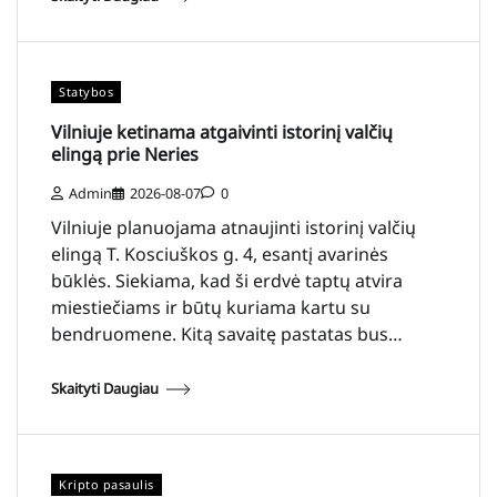
Statybos
Vilniuje ketinama atgaivinti istorinį valčių
elingą prie Neries
Admin
2026-08-07
0
Vilniuje planuojama atnaujinti istorinį valčių
elingą T. Kosciuškos g. 4, esantį avarinės
būklės. Siekiama, kad ši erdvė taptų atvira
miestiečiams ir būtų kuriama kartu su
bendruomene. Kitą savaitę pastatas bus…
Skaityti Daugiau
Kripto pasaulis