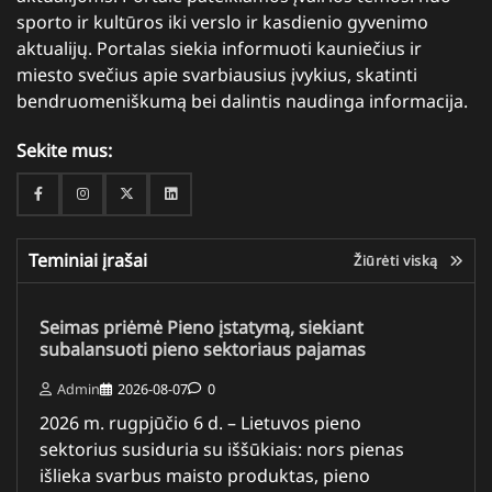
sporto ir kultūros iki verslo ir kasdienio gyvenimo
aktualijų. Portalas siekia informuoti kauniečius ir
miesto svečius apie svarbiausius įvykius, skatinti
bendruomeniškumą bei dalintis naudinga informacija.
Sekite mus:
Facebook
Instagram
Twitter
Linkedin
Teminiai įrašai
Žiūrėti viską
Seimas priėmė Pieno įstatymą, siekiant
subalansuoti pieno sektoriaus pajamas
Admin
2026-08-07
0
2026 m. rugpjūčio 6 d. – Lietuvos pieno
sektorius susiduria su iššūkiais: nors pienas
išlieka svarbus maisto produktas, pieno