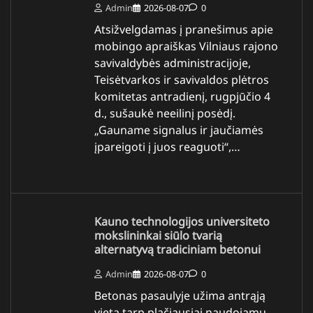
Admin
2026-08-07
0
Atsižvelgdamas į pranešimus apie
mobingo apraiškas Vilniaus rajono
savivaldybės administracijoje,
Teisėtvarkos ir savivaldos plėtros
komitetas antradienį, rugpjūčio 4
d., sušaukė neeilinį posėdį.
„Gauname signalus ir jaučiamės
įpareigoti į juos reaguoti“,…
Kauno technologijos universiteto
mokslininkai siūlo tvarią
alternatyvą tradiciniam betonui
Admin
2026-08-07
0
Betonas pasaulyje užima antrąją
vietą tarp plačiausiai naudojamų