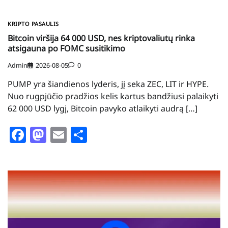
KRIPTO PASAULIS
Bitcoin viršija 64 000 USD, nes kriptovaliutų rinka
atsigauna po FOMC susitikimo
Admin
2026-08-05
0
PUMP yra šiandienos lyderis, jį seka ZEC, LIT ir HYPE.
Nuo rugpjūčio pradžios kelis kartus bandžiusi palaikyti
62 000 USD lygį, Bitcoin pavyko atlaikyti audrą […]
Facebook
Mastodon
Email
Share