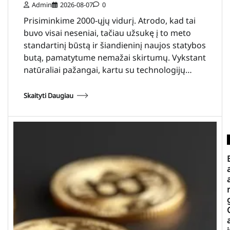
Admin
2026-08-07
0
Prisiminkime 2000-ųjų vidurį. Atrodo, kad tai
buvo visai neseniai, tačiau užsukę į to meto
standartinį būstą ir šiandieninį naujos statybos
butą, pamatytume nemažai skirtumų. Vykstant
natūraliai pažangai, kartu su technologijų…
Skaityti Daugiau