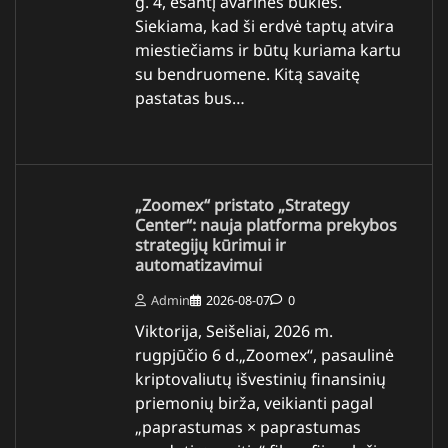
g. 4, esantį avarinės būklės.
Siekiama, kad ši erdvė taptų atvira
miestiečiams ir būtų kuriama kartu
su bendruomene. Kitą savaitę
pastatas bus…
„Zoomex“ pristato „Strategy
Center“: nauja platforma prekybos
strategijų kūrimui ir
automatizavimui
Admin
2026-08-07
0
Viktorija, Seišeliai, 2026 m.
rugpjūčio 6 d.„Zoomex“, pasaulinė
kriptovaliutų išvestinių finansinių
priemonių birža, veikianti pagal
„paprastumas × paprastumas