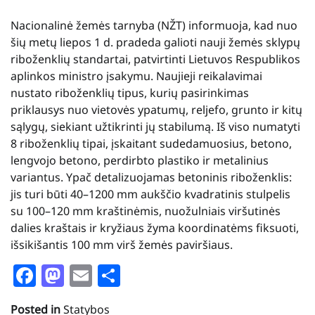
Nacionalinė žemės tarnyba (NŽT) informuoja, kad nuo
šių metų liepos 1 d. pradeda galioti nauji žemės sklypų
riboženklių standartai, patvirtinti Lietuvos Respublikos
aplinkos ministro įsakymu. Naujieji reikalavimai
nustato riboženklių tipus, kurių pasirinkimas
priklausys nuo vietovės ypatumų, reljefo, grunto ir kitų
sąlygų, siekiant užtikrinti jų stabilumą. Iš viso numatyti
8 riboženklių tipai, įskaitant sudedamuosius, betono,
lengvojo betono, perdirbto plastiko ir metalinius
variantus. Ypač detalizuojamas betoninis riboženklis:
jis turi būti 40–1200 mm aukščio kvadratinis stulpelis
su 100–120 mm kraštinėmis, nuožulniais viršutinės
dalies kraštais ir kryžiaus žyma koordinatėms fiksuoti,
išsikišantis 100 mm virš žemės paviršiaus.
Facebook
Mastodon
Email
Share
Posted in
Statybos