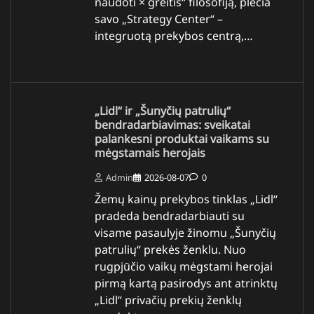
naudoti × greitis“ filosofiją, plečia
savo „Strategy Center“ –
integruotą prekybos centrą,…
„Lidl“ ir „Šunyčių patrulių“
bendradarbiavimas: sveikatai
palankesni produktai vaikams su
mėgstamais herojais
Admin
2026-08-07
0
Žemų kainų prekybos tinklas „Lidl“
pradeda bendradarbiauti su
visame pasaulyje žinomu „Šunyčių
patrulių“ prekės ženklu. Nuo
rugpjūčio vaikų mėgstami herojai
pirmą kartą pasirodys ant atrinktų
„Lidl“ privačių prekių ženklų