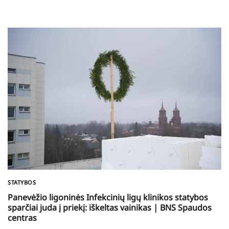
STATYBOS
Panevėžio ligoninės Infekcinių ligų klinikos statybos
sparčiai juda į priekį: iškeltas vainikas | BNS Spaudos
centras