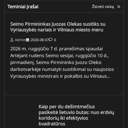
Teminiai įrašai
Žiūrėti viską
Seimo Pirmininkas Juozas Olekas susitiks su
Vyriausybės nariais ir Vilniaus miesto meru
Admin
2026-08-07
0
2026 m. rugpjūčio 7 d. pranešimas spaudai
Artėjant rudens Seimo sesijai, rugpjūčio 10 d.,
pirmadienį, Seimo Pirmininko Juozo Oleko
darbotvarkėje numatyti susitikimai su naujosios
Vyriausybės ministrais ir pokalbis su Vilniaus…
Kaip per du dešimtmečius
pasikeitė lietuvio butas: nuo erdvių
koridorių iki efektyvios
kvadratūros