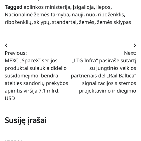
Tagged
aplinkos ministerija
,
Įsigalioja
,
liepos
,
Nacionalinė žemės tarnyba
,
nauji
,
nuo
,
riboženklis
,
riboženklių
,
sklypų
,
standartai
,
žemės
,
žemės sklypas
Navigacija
Previous:
Next:
tarp
MEXC „SpaceX“ serijos
„LTG Infra“ pasirašė sutartį
įrašų
produktai sulaukia didelio
su jungtinės veiklos
susidomėjimo, bendra
partneriais dėl „Rail Baltica“
ateities sandorių prekybos
signalizacijos sistemos
apimtis viršija 7,1 mlrd.
projektavimo ir diegimo
USD
Susiję įrašai