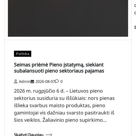
Politika
Seimas priėmė Pieno įstatymą, siekiant
subalansuoti pieno sektoriaus pajamas
Admin
2026-08-07
0
2026 m. rugpjūčio 6 d. – Lietuvos pieno
sektorius susiduria su iššūkiais: nors pienas
išlieka svarbus maisto produktas, pieno
gamintojai vis dažniau svarsto pasitraukti iš
šios veiklos. Žaliavinio pieno supirkimo…
Skaityti Daugiau