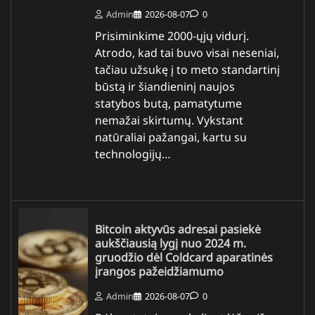
Admin
2026-08-07
0
Prisiminkime 2000-ųjų vidurį.
Atrodo, kad tai buvo visai neseniai,
tačiau užsukę į to meto standartinį
būstą ir šiandieninį naujos
statybos butą, pamatytume
nemažai skirtumų. Vykstant
natūraliai pažangai, kartu su
technologijų…
Bitcoin aktyvūs adresai pasiekė
aukščiausią lygį nuo 2024 m.
gruodžio dėl Coldcard aparatinės
įrangos pažeidžiamumo
Admin
2026-08-07
0