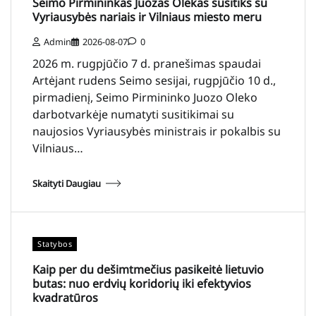
Seimo Pirmininkas Juozas Olekas susitiks su
Vyriausybės nariais ir Vilniaus miesto meru
Admin
2026-08-07
0
2026 m. rugpjūčio 7 d. pranešimas spaudai
Artėjant rudens Seimo sesijai, rugpjūčio 10 d.,
pirmadienį, Seimo Pirmininko Juozo Oleko
darbotvarkėje numatyti susitikimai su
naujosios Vyriausybės ministrais ir pokalbis su
Vilniaus…
Skaityti Daugiau
Statybos
Kaip per du dešimtmečius pasikeitė lietuvio
butas: nuo erdvių koridorių iki efektyvios
kvadratūros