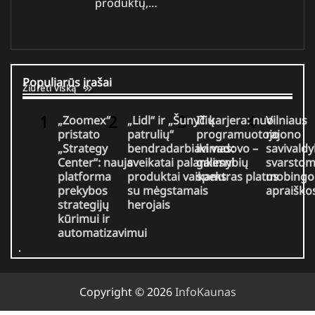
produktų,…
Populiarūs įrašai
Žiūrėti viską
„Zoomex“
„Lidl“ ir „Šunyčių
IT karjera: nuo
Vilniaus
pristato
patrulių“
programuotojo
rajono
„Strategy
bendradarbiavimas:
iki vadovo –
savivaldy
Center“: nauja
sveikatai palankesni
galimybių
svarsto
platforma
produktai vaikams
spektras platus
mobingo
prekybos
su mėgstamais
apraiško
strategijų
herojais
kūrimui ir
automatizavimui
Copyright © 2026
InfoKaunas