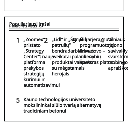
Populiariausi įrašai
Peržiūrėti visus
„Zoomex“
„Lidl“ ir „Šunyčių
IT karjera: nuo
Vilniaus
pristato
patrulių“
programuotojo
rajono
„Strategy
bendradarbiavimas:
iki vadovo –
savivaldy
Center“: nauja
sveikatai palankesni
galimybių
svarsto
platforma
produktai vaikams
spektras platus
mobingo
prekybos
su mėgstamais
apraiško
strategijų
herojais
kūrimui ir
automatizavimui
Kauno technologijos universiteto
mokslininkai siūlo tvarią alternatyvą
tradiciniam betonui