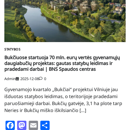
STATYBOS
Bukčiuose startuoja 70 mln. eurų vertės gyvenamųjų
daugiabučių projektas: gautas statybų leidimas ir
pradedami darbai | BNS Spaudos centras
Admin
2025-12-08
0
Gyvenamojo kvartalo „Bukčiai“ projektui Vilniuje jau
išduotas statybos leidimas, o teritorijoje pradedami
paruošiamieji darbai. Bukčių gatvėje, 3,1 ha plote tarp
Neries ir Bukčių miško iškilsiančio […]
Facebook
Mastodon
Email
Share