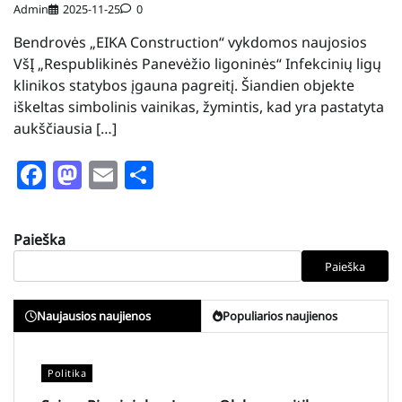
Admin
2025-11-25
0
Bendrovės „EIKA Construction“ vykdomos naujosios
VšĮ „Respublikinės Panevėžio ligoninės“ Infekcinių ligų
klinikos statybos įgauna pagreitį. Šiandien objekte
iškeltas simbolinis vainikas, žymintis, kad yra pastatyta
aukščiausia […]
Facebook
Mastodon
Email
Share
Paieška
Paieška
Naujausios naujienos
Populiarios naujienos
Politika