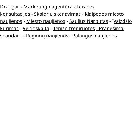
Draugai: -
Marketingo agentūra
-
Teisinės
konsultacijos
-
Skaidrių skenavimas
-
Klaipedos miesto
naujienos
-
Miesto naujienos
-
Saulius Narbutas
-
Įvaizdžio
kūrimas
-
Veidoskaita
-
Teniso treniruotės
- Pranešimai
spaudai -
-
Regionų naujienos
-
Palangos naujienos