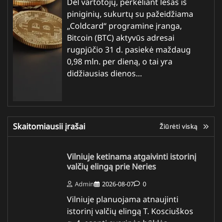
Dėl vartotojų, perkeliant lėšas iš
piniginių, sukurtų su pažeidžiama
„Coldcard“ programine įranga,
Bitcoin (BTC) aktyvūs adresai
rugpjūčio 31 d. pasiekė maždaug
0,98 mln. per dieną, o tai yra
didžiausias dienos…
Skaitomiausii įrašai
Žiūrėti viską
Vilniuje ketinama atgaivinti istorinį
valčių elingą prie Neries
Admin
2026-08-07
0
Vilniuje planuojama atnaujinti
istorinį valčių elingą T. Kosciuškos