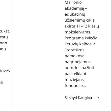
Maironio
akademiją –
edukacinių
užsiėmimų ciklą,
skirtą 11–12 klasių
tūkst.
moksleiviams.
iestų
Programa kviečia
iono
lietuvių kalbos ir
augų
literatūros
pamokose
nagrinėjamus
autorius pažinti
otuves
pasitelkiant
muziejaus
lį
fonduose…
Skaityti Daugiau