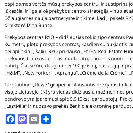
papildomos vertės mūsų prekybos centrui ir sustiprins jo k
lūkesčiai ir ilgalaikė prekybos centro strategija – nuolat at
Džiaugiamės nauja partneryste ir tikime, kad ji pakels RY
direktorė Dina Bunce.
Prekybos centras RYO – didžiausias tokio tipo centras Pane
kv. metrų ploto prekybos centras, kasdien sulaukiantis lan
bei aplinkinių šalių. RYO priklauso „EfTEN Real Estate Fun
prekybos traukos centras, nuolat atnaujinantis nuominink
patirtį. Čia įsikūrę daugiau nei 100 prekių, paslaugų ir pr
„H&M“, „New Yorker“, „Apranga“, „Crè
me de la Crè
me
“, 
Tarptautinei „Rewe“ grupei priklausantis prekybos tinkl
visoje Lietuvoje, IKI yra vienas didžiausių mažmeninės pre
bendrovė yra įdarbinusi apie 5,5 tūkst. darbuotojų. Preky
„LastMile“ ir nuosavo prekės ženklo elektroninę parduot
Facebook
Mastodon
Email
Share