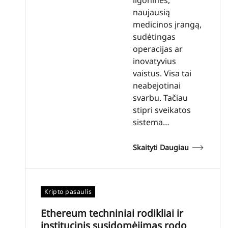
naujausią
medicinos įrangą,
sudėtingas
operacijas ar
inovatyvius
vaistus. Visa tai
neabejotinai
svarbu. Tačiau
stipri sveikatos
sistema…
Skaityti Daugiau
Kripto pasaulis
Ethereum techniniai rodikliai ir
institucinis susidomėjimas rodo