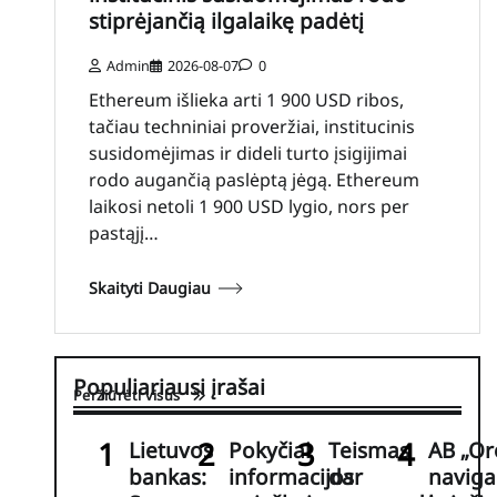
stiprėjančią ilgalaikę padėtį
Admin
2026-08-07
0
Ethereum išlieka arti 1 900 USD ribos,
tačiau techniniai proveržiai, institucinis
susidomėjimas ir dideli turto įsigijimai
rodo augančią paslėptą jėgą. Ethereum
laikosi netoli 1 900 USD lygio, nors per
pastąjį…
Skaityti Daugiau
Populiariausi įrašai
Peržiūrėti visus
Lietuvos
Pokyčiai
Teismas
AB „Or
bankas:
informacijos
dar
naviga