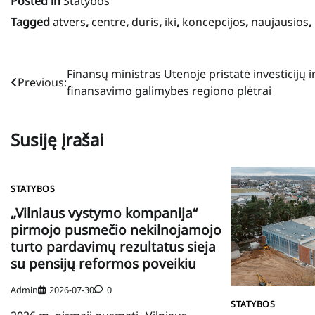
Posted in
Statybos
Tagged
atvers
,
centre
,
duris
,
iki
,
koncepcijos
,
naujausios
,
Navigacija
Finansų ministras Utenoje pristatė investicijų i
Previous:
finansavimo galimybes regiono plėtrai
tarp
įrašų
Susiję įrašai
STATYBOS
„Vilniaus vystymo kompanija“
pirmojo pusmečio nekilnojamojo
turto pardavimų rezultatus sieja
su pensijų reformos poveikiu
Admin
2026-07-30
0
STATYBOS