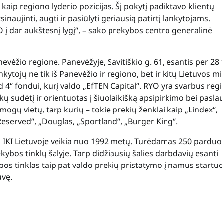
aip regiono lyderio pozicijas. Šį pokytį padiktavo klientų
sinaujinti, augti ir pasiūlyti geriausią patirtį lankytojams.
O į dar aukštesnį lygį“, – sako prekybos centro generalinė
vėžio regione. Panevėžyje, Savitiškio g. 61, esantis per 28 
kytojų ne tik iš Panevėžio ir regiono, bet ir kitų Lietuvos m
d 4“ fondui, kurį valdo „EfTEN Capital“. RYO yra svarbus reg
ų sudėtį ir orientuotas į šiuolaikišką apsipirkimo bei pasl
amogų vietų, tarp kurių – tokie prekių ženklai kaip „Lindex“,
„Reserved“, „Douglas, „Sportland“, „Burger King“.
as IKI Lietuvoje veikia nuo 1992 metų. Turėdamas 250 pardu
kybos tinklų šalyje. Tarp didžiausių šalies darbdavių esanti
bos tinklas taip pat valdo prekių pristatymo į namus startuo
uvę.