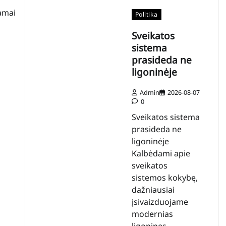
amai
Politika
Sveikatos
sistema
prasideda ne
ligoninėje
Admin
2026-08-07
0
Sveikatos sistema
prasideda ne
ligoninėje
Kalbėdami apie
sveikatos
sistemos kokybę,
dažniausiai
įsivaizduojame
modernias
ligonines,