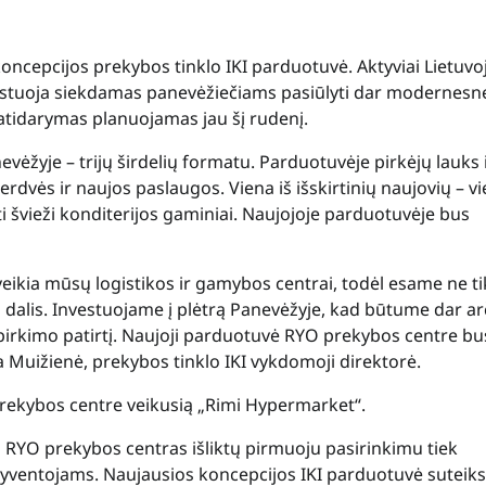
ncepcijos prekybos tinklo IKI parduotuvė. Aktyviai Lietuvo
vestuoja siekdamas panevėžiečiams pasiūlyti dar modernesn
 atidarymas planuojamas jau šį rudenį.
vėžyje – trijų širdelių formatu. Parduotuvėje pirkėjų lauks i
dvės ir naujos paslaugos. Viena iš išskirtinių naujovių – vi
iti švieži konditerijos gaminiai. Naujojoje parduotuvėje bus
eikia mūsų logistikos ir gamybos centrai, todėl esame ne ti
dalis. Investuojame į plėtrą Panevėžyje, kad būtume dar ar
ipirkimo patirtį. Naujoji parduotuvė RYO prekybos centre bu
na Muižienė, prekybos tinklo IKI vykdomoji direktorė.
rekybos centre veikusią „Rimi Hypermarket“.
d RYO prekybos centras išliktų pirmuoju pasirinkimu tiek
gyventojams. Naujausios koncepcijos IKI parduotuvė suteiks