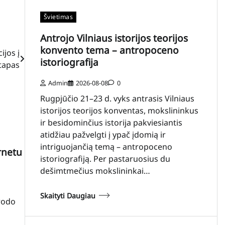
Švietimas
Antrojo Vilniaus istorijos teorijos
konvento tema – antropoceno
ijos į
istoriografija
etapas
Admin
2026-08-08
0
Rugpjūčio 21–23 d. vyks antrasis Vilniaus
istorijos teorijos konventas, mokslininkus
ir besidominčius istorija pakviesiantis
atidžiau pažvelgti į ypač įdomią ir
intriguojančią temą – antropoceno
rnetu
istoriografiją. Per pastaruosius du
dešimtmečius mokslininkai…
Skaityti Daugiau
rodo