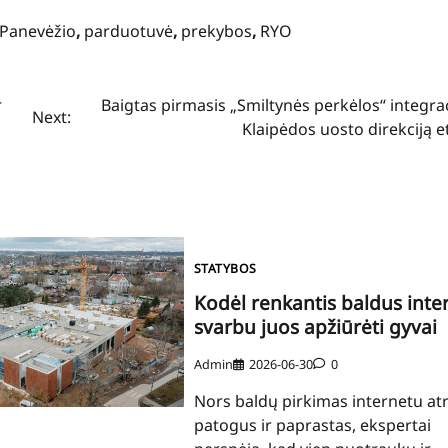
Panevėžio
,
parduotuvė
,
prekybos
,
RYO
r
Baigtas pirmasis „Smiltynės perkėlos“ integrac
Next:
Klaipėdos uosto direkciją 
STATYBOS
Kodėl renkantis baldus inte
svarbu juos apžiūrėti gyvai
Admin
2026-06-30
0
Nors baldų pirkimas internetu at
patogus ir paprastas, ekspertai