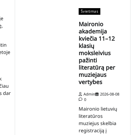
Švietimas
je
Maironio
ę,
akademija
kviečia 11–12
tin
klasių
etoje
moksleivius
pažinti
literatūrą per
muziejaus
k
vertybes
čiau
s dar
Admin
2026-08-08
0
Maironio lietuvių
literatūros
muziejus skelbia
registraciją į