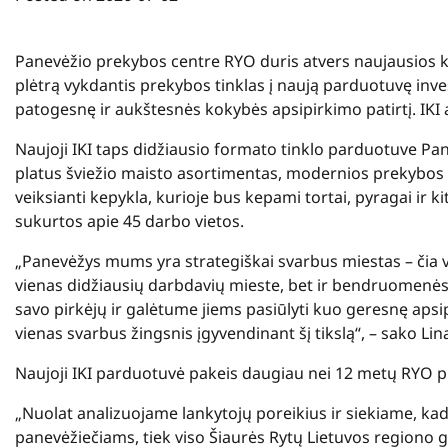
Panevėžio prekybos centre RYO duris atvers naujausios ko
plėtrą vykdantis prekybos tinklas į naują parduotuvę in
patogesnę ir aukštesnės kokybės apsipirkimo patirtį. IKI
Naujoji IKI taps didžiausio formato tinklo parduotuve Pane
platus šviežio maisto asortimentas, modernios prekybos er
veiksianti kepykla, kurioje bus kepami tortai, pyragai ir k
sukurtos apie 45 darbo vietos.
„Panevėžys mums yra strategiškai svarbus miestas – čia v
vienas didžiausių darbdavių mieste, bet ir bendruomenės 
savo pirkėjų ir galėtume jiems pasiūlyti kuo geresnę aps
vienas svarbus žingsnis įgyvendinant šį tikslą“, – sako Li
Naujoji IKI parduotuvė pakeis daugiau nei 12 metų RYO p
„Nuolat analizuojame lankytojų poreikius ir siekiame, ka
panevėžiečiams, tiek viso Šiaurės Rytų Lietuvos regiono 