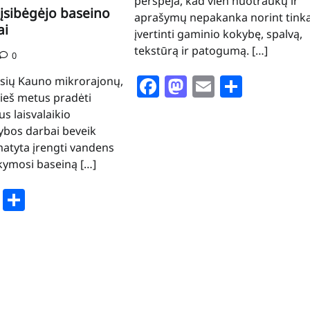
perspėja, kad vien nuotraukų ir
sibėgėjo baseino
aprašymų nepakanka norint tink
ai
įvertinti gaminio kokybę, spalvą,
tekstūrą ir patogumą. […]
0
Facebook
Mastodon
Email
Share
sių Kauno mikrorajonų,
ieš metus pradėti
us laisvalaikio
ybos darbai beveik
matyta įrengti vandens
ymosi baseiną […]
book
stodon
Email
Share