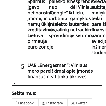
Sparnus
paieškoje:
nesprendė
kviečia
įgavo
nuo
dėl Vilniaus
aukštą
nefinansinių
„Google“ iki
atliekų
mokyk
įmonių ir
dirbtinio
gamyklos
teikti
namų ūkių
intelekto ir
sutarties
paraiš
kreditavimas,
vizualinių
nutraukimo
finansi
Lietuva
sprendimų
teisėtumo
param
pirmauja
aviacij
euro zonoje
inžiner
stude
UAB „Energesman“: Vilniaus
mero pareiškimai apie įmonės
finansus neatitinka tikrovės
Sekite mus:
Facebook
Instagram
Twitter