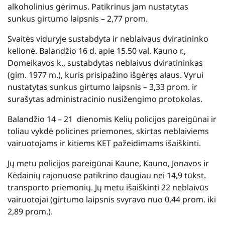
alkoholinius gėrimus. Patikrinus jam nustatytas
sunkus girtumo laipsnis – 2,77 prom.
Svaitės viduryje sustabdyta ir neblaivaus dviratininko
kelionė. Balandžio 16 d. apie 15.50 val. Kauno r.,
Domeikavos k., sustabdytas neblaivus dviratininkas
(gim. 1977 m.), kuris prisipažino išgėręs alaus. Vyrui
nustatytas sunkus girtumo laipsnis – 3,33 prom. ir
surašytas administracinio nusižengimo protokolas.
Balandžio 14 – 21 dienomis Kelių policijos pareigūnai ir
toliau vykdė policines priemones, skirtas neblaiviems
vairuotojams ir kitiems KET pažeidimams išaiškinti.
Jų metu policijos pareigūnai Kaune, Kauno, Jonavos ir
Kėdainių rajonuose patikrino daugiau nei 14,9 tūkst.
transporto priemonių. Jų metu išaiškinti 22 neblaivūs
vairuotojai (girtumo laipsnis svyravo nuo 0,44 prom. iki
2,89 prom.).