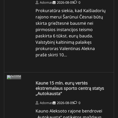
Adomas
2026-08-09
0
Prokuratūra siekia, kad Kaišiadorių
rajono merui Šarūnui Čėsnai būtų
skirta griežtesnė bausmė nei
pirmosios instancijos teismo
paskirta 6 tūkst. eurų bauda.
Valstybinį kaltinimą palaikęs
prokuroras Valentinas Alekna
prašė skirti 10…
Kaune 15 mln. eurų vertės
ekstremalaus sporto centrą statys
„Autokausta“
Adomas
2026-08-09
0
Kauno Aleksoto rajone bendrovei
„Autokausta“ patikėtos maždaug