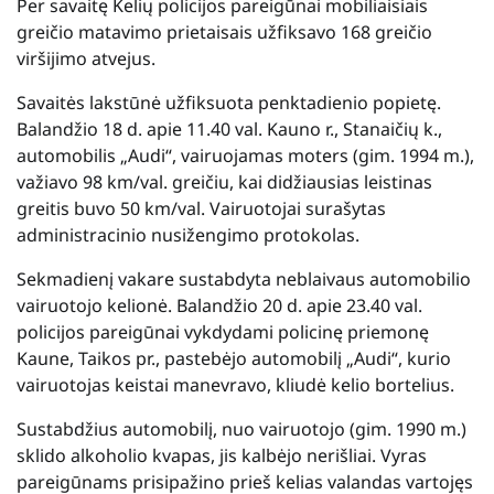
Per savaitę Kelių policijos pareigūnai mobiliaisiais
greičio matavimo prietaisais užfiksavo 168 greičio
viršijimo atvejus.
Savaitės lakstūnė užfiksuota penktadienio popietę.
Balandžio 18 d. apie 11.40 val. Kauno r., Stanaičių k.,
automobilis „Audi“, vairuojamas moters (gim. 1994 m.),
važiavo 98 km/val. greičiu, kai didžiausias leistinas
greitis buvo 50 km/val. Vairuotojai surašytas
administracinio nusižengimo protokolas.
Sekmadienį vakare sustabdyta neblaivaus automobilio
vairuotojo kelionė. Balandžio 20 d. apie 23.40 val.
policijos pareigūnai vykdydami policinę priemonę
Kaune, Taikos pr., pastebėjo automobilį „Audi“, kurio
vairuotojas keistai manevravo, kliudė kelio bortelius.
Sustabdžius automobilį, nuo vairuotojo (gim. 1990 m.)
sklido alkoholio kvapas, jis kalbėjo nerišliai. Vyras
pareigūnams prisipažino prieš kelias valandas vartojęs