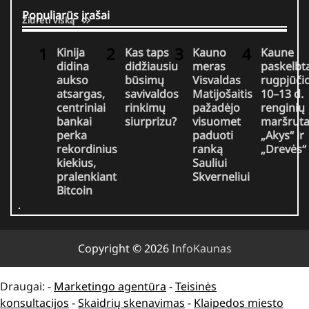
Populiarūs įrašai
Žiūrėti viską
Kinija
Kas taps
Kauno
Kaune
didina
didžiausiu
meras
paskelbt
aukso
būsimų
Visvaldas
rugpjūči
atsargas,
savivaldos
Matijošaitis
10–13 d.
centriniai
rinkimų
pažadėjo
renginių
bankai
siurprizu?
visuomet
maršruta
perka
paduoti
„Akys“ ir
rekordinius
ranką
„Drevės“
kiekius,
Sauliui
pralenkiant
Skverneliui
Bitcoin
Copyright © 2026
InfoKaunas
Draugai: -
Marketingo agentūra
-
Teisinės
konsultacijos
-
Skaidrių skenavimas
-
Klaipedos miesto