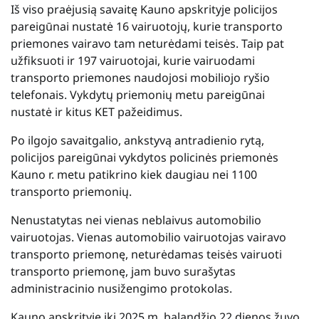
Iš viso praėjusią savaitę Kauno apskrityje policijos
pareigūnai nustatė 16 vairuotojų, kurie transporto
priemones vairavo tam neturėdami teisės. Taip pat
užfiksuoti ir 197 vairuotojai, kurie vairuodami
transporto priemones naudojosi mobiliojo ryšio
telefonais. Vykdytų priemonių metu pareigūnai
nustatė ir kitus KET pažeidimus.
Po ilgojo savaitgalio, ankstyvą antradienio rytą,
policijos pareigūnai vykdytos policinės priemonės
Kauno r. metu patikrino kiek daugiau nei 1100
transporto priemonių.
Nenustatytas nei vienas neblaivus automobilio
vairuotojas. Vienas automobilio vairuotojas vairavo
transporto priemonę, neturėdamas teisės vairuoti
transporto priemonę, jam buvo surašytas
administracinio nusižengimo protokolas.
Kauno apskrityje iki 2025 m. balandžio 22 dienos žuvo