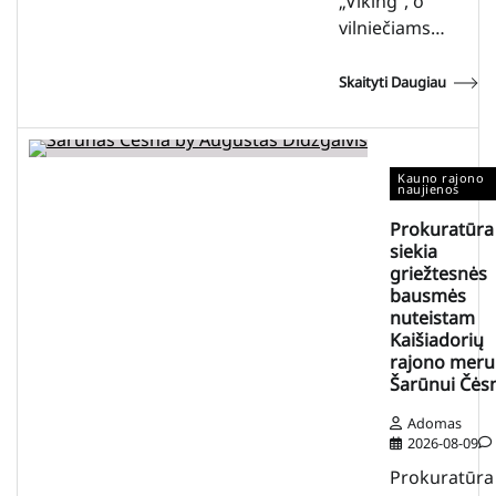
„Viking“, o
vilniečiams…
Skaityti Daugiau
Kauno rajono
naujienos
Prokuratūra
siekia
griežtesnės
bausmės
nuteistam
Kaišiadorių
rajono meru
Šarūnui Čės
Adomas
2026-08-09
Prokuratūra