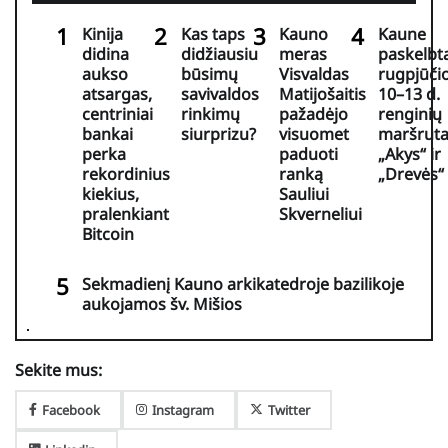
Kinija
Kas taps
Kauno
Kaune
didina
didžiausiu
meras
paskelbt
aukso
būsimų
Visvaldas
rugpjūči
atsargas,
savivaldos
Matijošaitis
10–13 d.
centriniai
rinkimų
pažadėjo
renginių
bankai
siurprizu?
visuomet
maršruta
perka
paduoti
„Akys“ ir
rekordinius
ranką
„Drevės“
kiekius,
Sauliui
pralenkiant
Skverneliui
Bitcoin
Sekmadienį Kauno arkikatedroje bazilikoje
aukojamos šv. Mišios
Sekite mus:
Facebook
Instagram
Twitter