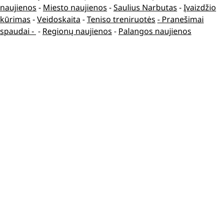
naujienos
-
Miesto naujienos
-
Saulius Narbutas
-
Įvaizdžio
kūrimas
-
Veidoskaita
-
Teniso treniruotės
- Pranešimai
spaudai -
-
Regionų naujienos
-
Palangos naujienos