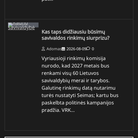
Kas taps didžiausiu būsimų
savivaldos rinkimų siurprizu?
Adomas
2026-08-09
0
Vyriausioji rinkimų komisija
nurodo, kad 2027 metais bus
renkami visų 60 Lietuvos
savivaldybių merai ir tarybos.
Galutinę rinkimų datą nutarimu
turės nustatyti Seimas; kartu bus
paskelbta politinės kampanijos
pradžia. VRK…