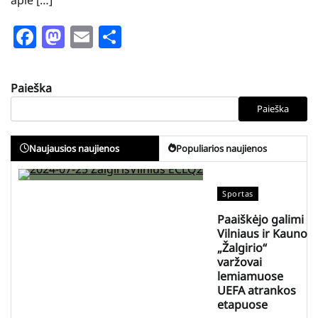
Facebook
Mastodon
Email
Share
Paieška
Paieška
Naujausios naujienos
Populiarios naujienos
Sportas
Paaiškėjo galimi
Vilniaus ir Kauno
„Žalgirio“
varžovai
lemiamuose
UEFA atrankos
etapuose