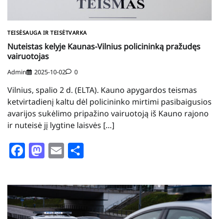
TEISĖSAUGA IR TEISĖTVARKA
Nuteistas kelyje Kaunas-Vilnius policininką pražudęs
vairuotojas
Admin
2025-10-02
0
Vilnius, spalio 2 d. (ELTA). Kauno apygardos teismas
ketvirtadienį kaltu dėl policininko mirtimi pasibaigusios
avarijos sukėlimo pripažino vairuotoją iš Kauno rajono
ir nuteisė jį lygtine laisvės […]
Facebook
Mastodon
Email
Share