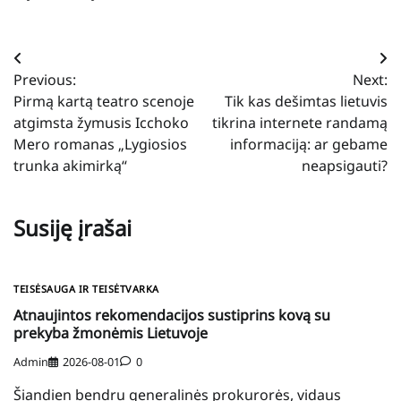
Navigacija
Previous:
Next:
tarp
Pirmą kartą teatro scenoje
Tik kas dešimtas lietuvis
įrašų
atgimsta žymusis Icchoko
tikrina internete randamą
Mero romanas „Lygiosios
informaciją: ar gebame
trunka akimirką“
neapsigauti?
Susiję įrašai
TEISĖSAUGA IR TEISĖTVARKA
Atnaujintos rekomendacijos sustiprins kovą su
prekyba žmonėmis Lietuvoje
Admin
2026-08-01
0
Šiandien bendru generalinės prokurorės, vidaus