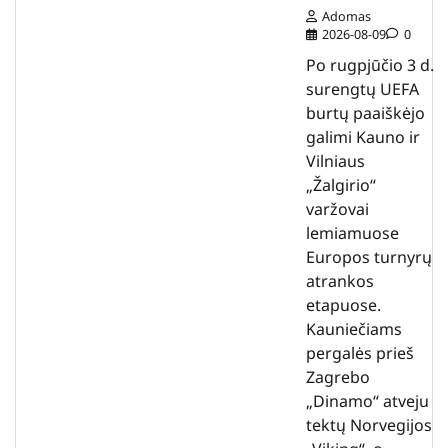
Adomas
2026-08-09
0
Po rugpjūčio 3 d.
surengtų UEFA
burtų paaiškėjo
galimi Kauno ir
Vilniaus
„Žalgirio“
varžovai
lemiamuose
Europos turnyrų
atrankos
etapuose.
Kauniečiams
pergalės prieš
Zagrebo
„Dinamo“ atveju
tektų Norvegijos