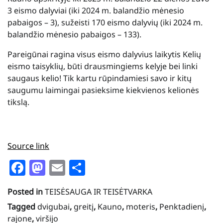
3 eismo dalyviai (iki 2024 m. balandžio mėnesio
pabaigos – 3), sužeisti 170 eismo dalyvių (iki 2024 m.
balandžio mėnesio pabaigos – 133).
Pareigūnai ragina visus eismo dalyvius laikytis Kelių
eismo taisyklių, būti drausmingiems kelyje bei linki
saugaus kelio! Tik kartu rūpindamiesi savo ir kitų
saugumu laimingai pasieksime kiekvienos kelionės
tikslą.
Source link
Facebook
Mastodon
Email
Share
Posted in
TEISĖSAUGA IR TEISĖTVARKA
Tagged
dvigubai
,
greitį
,
Kauno
,
moteris
,
Penktadienį
,
rajone
,
viršijo