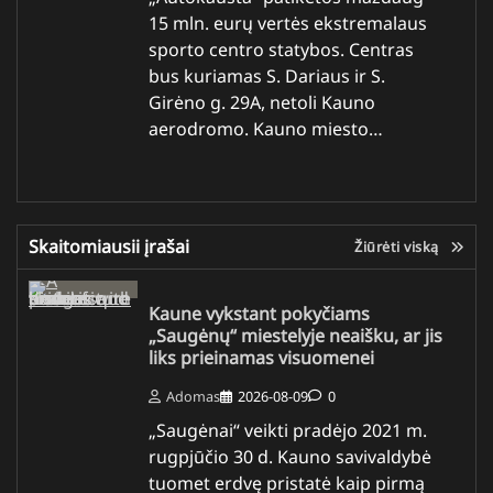
15 mln. eurų vertės ekstremalaus
sporto centro statybos. Centras
bus kuriamas S. Dariaus ir S.
Girėno g. 29A, netoli Kauno
aerodromo. Kauno miesto…
Skaitomiausii įrašai
Žiūrėti viską
Kaune vykstant pokyčiams
„Saugėnų“ miestelyje neaišku, ar jis
liks prieinamas visuomenei
Adomas
2026-08-09
0
„Saugėnai“ veikti pradėjo 2021 m.
rugpjūčio 30 d. Kauno savivaldybė
tuomet erdvę pristatė kaip pirmą