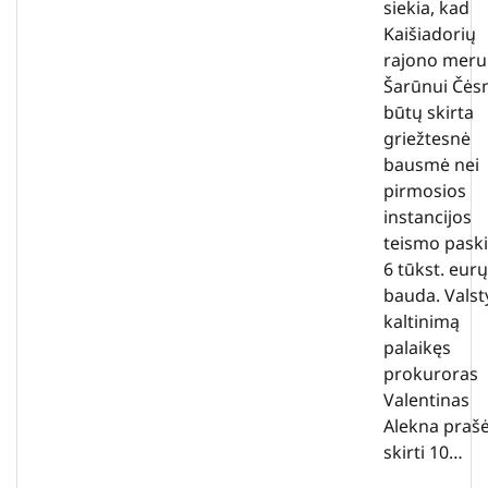
siekia, kad
Kaišiadorių
rajono meru
Šarūnui Čės
būtų skirta
griežtesnė
bausmė nei
pirmosios
instancijos
teismo paski
6 tūkst. eurų
bauda. Valst
kaltinimą
palaikęs
prokuroras
Valentinas
Alekna praš
skirti 10…