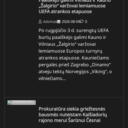
Paaiškėjo galimi Vilniaus ir Kauno
„Žalgirio“ varžovai lemiamuose
UEFA atrankos etapuose
Adomas
2026-08-09
0
Po rugpjūčio 3 d. surengtų UEFA
burtų paaiškėjo galimi Kauno ir
Vilniaus „Žalgirio“ varžovai
lemiamuose Europos turnyrų
atrankos etapuose. Kauniečiams
pergalės prieš Zagrebo „Dinamo“
atveju tektų Norvegijos „Viking“, o
vilniečiams…
Prokuratūra siekia griežtesnės
bausmės nuteistam Kaišiadorių
rajono merui Šarūnui Čėsnai