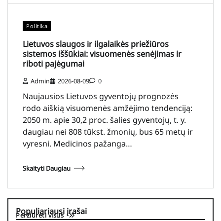
Politika
Lietuvos slaugos ir ilgalaikės priežiūros
sistemos iššūkiai: visuomenės senėjimas ir
riboti pajėgumai
Admin
2026-08-09
0
Naujausios Lietuvos gyventojų prognozės
rodo aiškią visuomenės amžėjimo tendenciją:
2050 m. apie 30,2 proc. šalies gyventojų, t. y.
daugiau nei 808 tūkst. žmonių, bus 65 metų ir
vyresni. Medicinos pažanga…
Skaityti Daugiau
Populiariausi įrašai
Peržiūrėti visus