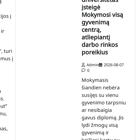
ą
įsteigė
Mokymosi visą
ijos į
gyvenimą
centrą,
ir
atliepiantį
darbo rinkos
, turi
poreikius
imus į
Admin
2026-08-07
0
Mokymasis
šiandien nebėra
a
susijęs su vienu
s.
gyvenimo tarpsniu
out“
ar nesibaigia
mu,
gavus diplomą. Jis
lydi žmogų visą
mas,
gyvenimą ir
keičiasi kartu su