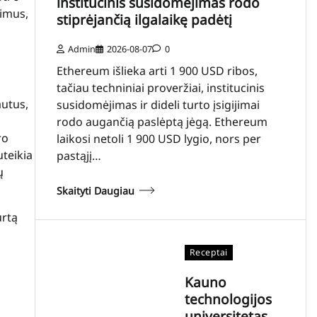
institucinis susidomėjimas rodo
dimus,
stiprėjančią ilgalaikę padėtį
Admin
2026-08-07
0
Ethereum išlieka arti 1 900 USD ribos,
a
tačiau techniniai proveržiai, institucinis
autus,
susidomėjimas ir dideli turto įsigijimai
rodo augančią paslėptą jėgą. Ethereum
ro
laikosi netoli 1 900 USD lygio, nors per
uteikia
pastąjį…
ų
Skaityti Daugiau
urtą
Receptai
Kauno
technologijos
universitetas