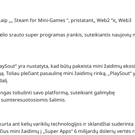
kaip „„ Steam for Mini-Games “, pristatant„ Web2 “ir„ Web3
idelio srauto super programas įrankis, suteikiantis naujovių 
laySout“ yra nustatyta, kad būtų pakeista mini žaidimų eko
ą. Toliau plečiant pasaulinę mini žaidimų rinką, „PlaySout“ 
alį.
angas tobulinti savo platformą, suteikiant galimybę
 suinteresuotosiomis šalimis.
rta ant kelių variklių technologijos ir sklandžiai suderinta
s mini žaidimų į „Super Apps“ 6 milijardų dolerių vertės r