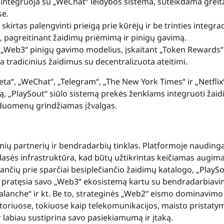
i integruoja su „WeChat“ leidybos sistema, suteikdama greit
se.
 skirtas palengvinti prieigą prie kūrėjų ir be trinties integrac
ą, pagreitinant žaidimų priėmimą ir pinigų gavimą.
 į „Web3“ pinigų gavimo modelius, įskaitant „Token Rewards“ 
a tradicinius žaidimus su decentralizuota ateitimi.
ta“, „WeChat“, „Telegram“, „The New York Times“ ir „Netflix“
mą, „PlaySout“ siūlo sistemą prekės ženklams integruoti žaid
r duomenų grindžiamas įžvalgas.
inių partnerių ir bendradarbių tinklas. Platformoje nauding
lasės infrastruktūra, kad būtų užtikrintas keičiamas augima
nčių prie sparčiai besiplečiančio žaidimų katalogo, „PlayS
 pratęsia savo „Web3“ ekosistemą kartu su bendradarbiavi
valanche“ ir kt. Be to, strateginės „Web2“ eismo dominavimo
oriuose, tokiuose kaip telekomunikacijos, maisto pristaty
 labiau sustiprina savo pasiekiamumą ir įtaką.