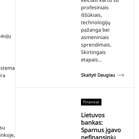
profesiniais
iššūkiais,
technologijų
pažanga bei
naujų
asmeniniais
sprendimais.
Skirtingais
etapais…
sistema
Skaityti Daugiau
yra
Finansai
Lietuvos
bankas:
 su
Sparnus įgavo
inkoje,
nefinansinių