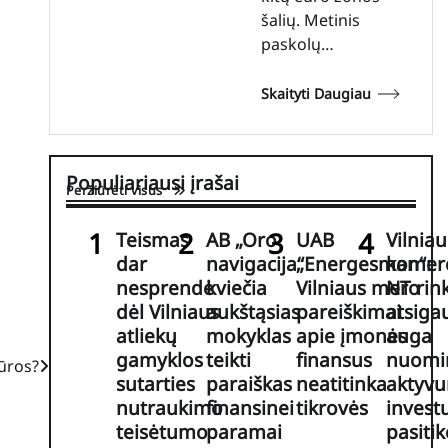
šalių. Metinis
paskolų…
Skaityti Daugiau
Populiariausi įrašai
Peržiūrėti visus
Teismas
AB „Oro
UAB
Vilniau
dar
navigacija“
„Energesman“:
komerc
nesprendė
kviečia
Vilniaus mero
NT rin
dėl Vilniaus
aukštąsias
pareiškimai
atsiga
atliekų
mokyklas
apie įmonės
auga
gamyklos
teikti
finansus
nuomi
tūros?
sutarties
paraiškas
neatitinka
aktyvu
nutraukimo
finansinei
tikrovės
invest
teisėtumo
paramai
pasiti