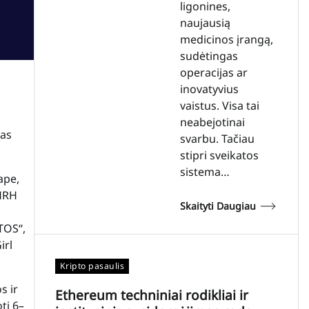
ligonines,
naujausią
medicinos įrangą,
sudėtingas
operacijas ar
inovatyvius
vaistus. Visa tai
neabejotinai
jas
svarbu. Tačiau
stipri sveikatos
sistema…
ape,
 HRH
Skaityti Daugiau
TOS“,
irl
Kripto pasaulis
s ir
Ethereum techniniai rodikliai ir
ti 6–