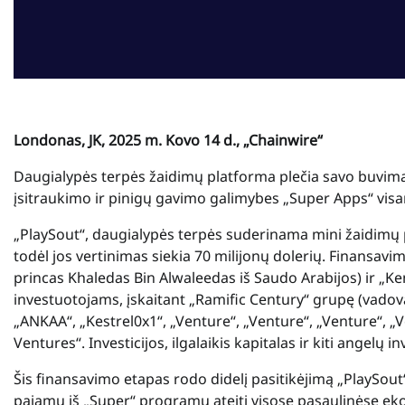
Londonas, JK, 2025 m. Kovo 14 d., „Chainwire“
Daugialypės terpės žaidimų platforma plečia savo buvim
įsitraukimo ir pinigų gavimo galimybes „Super Apps“ vis
„PlaySout“, daugialypės terpės suderinama mini žaidimų p
todėl jos vertinimas siekia 70 milijonų dolerių. Finansa
princas Khaledas Bin Alwaleedas iš Saudo Arabijos) ir „Ke
investuotojams, įskaitant „Ramific Century“ grupę (vadov
„ANKAA“, „Kestrel0x1“, „Venture“, „Venture“, „Venture“, „
Ventures“. Investicijos, ilgalaikis kapitalas ir kiti angelų i
Šis finansavimo etapas rodo didelį pasitikėjimą „PlaySout“ 
pajamų iš „Super“ programų ateitį visose pasaulinėse ek