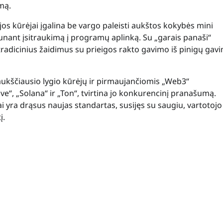
mą.
jos kūrėjai įgalina be vargo paleisti aukštos kokybės mini
nant įsitraukimą į programų aplinką. Su „garais panaši“
 tradicinius žaidimus su prieigos rakto gavimo iš pinigų gav
 aukščiausio lygio kūrėjų ir pirmaujančiomis „Web3“
e“, „Solana“ ir „Ton“, tvirtina jo konkurencinį pranašumą.
i yra drąsus naujas standartas, susijęs su saugiu, vartotojo
į.