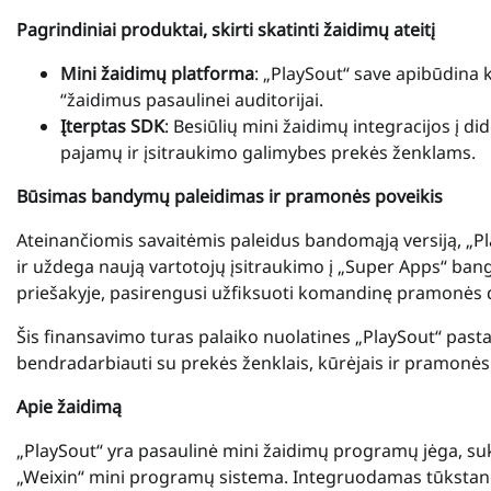
Pagrindiniai produktai, skirti skatinti žaidimų ateitį
Mini žaidimų platforma
: „PlaySout“ save apibūdina 
“žaidimus pasaulinei auditorijai.
Įterptas SDK
: Besiūlių mini žaidimų integracijos į d
pajamų ir įsitraukimo galimybes prekės ženklams.
Būsimas bandymų paleidimas ir pramonės poveikis
Ateinančiomis savaitėmis paleidus bandomąją versiją, „P
ir uždega naują vartotojų įsitraukimo į „Super Apps“ bang
priešakyje, pasirengusi užfiksuoti komandinę pramonės d
Šis finansavimo turas palaiko nuolatines „PlaySout“ past
bendradarbiauti su prekės ženklais, kūrėjais ir pramonės
Apie žaidimą
„PlaySout“ yra pasaulinė mini žaidimų programų jėga, suku
„Weixin“ mini programų sistema. Integruodamas tūkstančiu