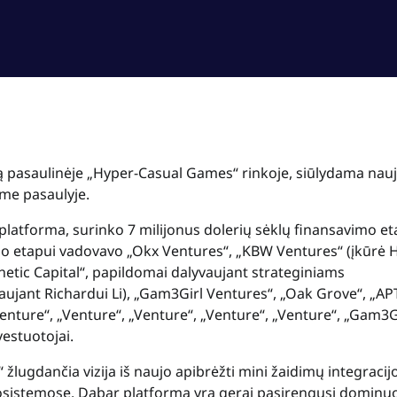
ą pasaulinėje „Hyper-Casual Games“ rinkoje, siūlydama nau
ame pasaulyje.
latforma, surinko 7 milijonus dolerių sėklų finansavimo et
vimo etapui vadovavo „Okx Ventures“, „KBW Ventures“ (įkūrė
netic Capital“, papildomai dalyvaujant strateginiams
aujant Richardui Li), „Gam3Girl Ventures“, „Oak Grove“, „AP
Venture“, „Venture“, „Venture“, „Venture“, „Venture“, „Gam3G
nvestuotojai.
žlugdančia vizija iš naujo apibrėžti mini žaidimų integracijo
osistemose. Dabar platforma yra gerai pasirengusi dominuo