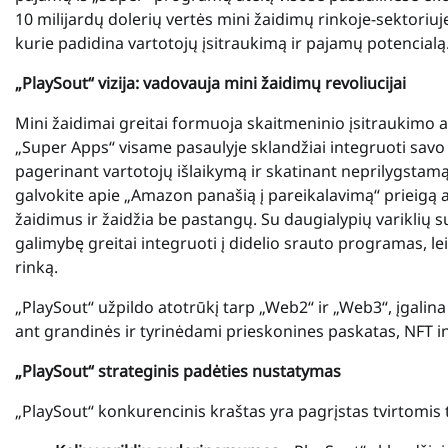
10 milijardų dolerių vertės mini žaidimų rinkoje-sektori
kurie padidina vartotojų įsitraukimą ir pajamų potencialą
„PlaySout“ vizija: vadovauja mini žaidimų revoliucijai
Mini žaidimai greitai formuoja skaitmeninio įsitraukimo at
„Super Apps“ visame pasaulyje sklandžiai integruoti savo
pagerinant vartotojų išlaikymą ir skatinant neprilygstam
galvokite apie „Amazon panašią į pareikalavimą“ prieigą a
žaidimus ir žaidžia be pastangų. Su daugialypių variklių 
galimybę greitai integruoti į didelio srauto programas, l
rinką.
„PlaySout“ užpildo atotrūkį tarp „Web2“ ir „Web3“, įgalin
ant grandinės ir tyrinėdami prieskonines paskatas, NFT i
„PlaySout“ strateginis padėties nustatymas
„PlaySout“ konkurencinis kraštas yra pagrįstas tvirtomis 