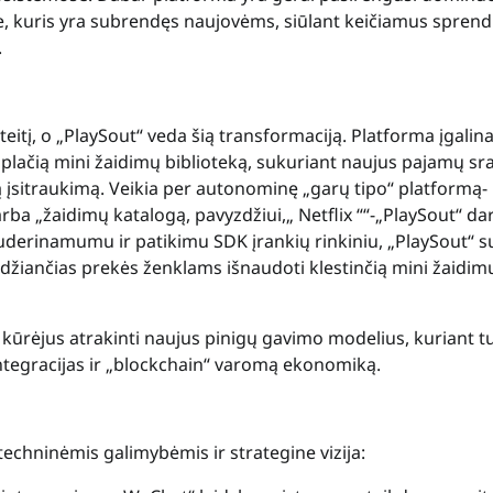
uje, kuris yra subrendęs naujovėms, siūlant keičiamus spren
.
eitį, o „PlaySout“ veda šią transformaciją. Platforma įgalin
 plačią mini žaidimų biblioteką, sukuriant naujus pajamų sr
ą įsitraukimą. Veikia per autonominę „garų tipo“ platformą-
rba „žaidimų katalogą, pavyzdžiui,„ Netflix ““-„PlaySout“ da
suderinamumu ir patikimu SDK įrankių rinkiniu, „PlaySout“ s
eidžiančias prekės ženklams išnaudoti klestinčią mini žaidim
a kūrėjus atrakinti naujus pinigų gavimo modelius, kuriant t
ntegracijas ir „blockchain“ varomą ekonomiką.
techninėmis galimybėmis ir strategine vizija: