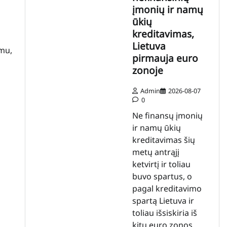
įmonių ir namų
ūkių
kreditavimas,
Lietuva
imu,
pirmauja euro
zonoje
Admin
2026-08-07
0
Ne finansų įmonių
ir namų ūkių
kreditavimas šių
metų antrąjį
ketvirtį ir toliau
buvo spartus, o
pagal kreditavimo
spartą Lietuva ir
toliau išsiskiria iš
kitų euro zonos