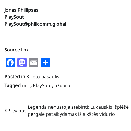
Jonas Phillipsas
PlaySout
PlaySout@phillcomm.global
Source link
Facebook
Mastodon
Email
Share
Posted in
Kripto pasaulis
Tagged
mln
,
PlaySout
,
uždaro
Navigacija
Legenda nenustoja stebinti: Lukauskis išplėšė
Previous:
pergalę pataikydamas iš aikštės vidurio
tarp
įrašų