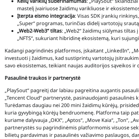
Kelių variklių suderinamumas
: „PlaySout“ sklandžia
mastelį įvairiuose žaidimų varikliuose ir ekosistemo
Įterpta eismo integracija
: Visas SDK įrankių rinkinys,
„Super“ programas, turinčias didelį vartotojų sraut
„Web2-Web3“ tiltas
: „Web2“ žaidimų siūlymas tiltas
„NFTS“, sukuriant hibridinę ekosistemą, kuri sujungi
Kadangi pagrindinės platformos, įskaitant „LinkedIn“, „Me
investuoti į žaidimus, kad sustiprintų vartotojų įsitrauki
savo ekosistemas, teikiant naujas auditorijos sąveikos i
Pasaulinė traukos ir partnerystė
„PlaySout“ pagreitį dar labiau pagreitina augantis pasaul
„Tencent Cloud“ partnerystė, pasinaudojanti pasaulinės k
Turėdamas daugiau nei 200 mini žaidimų kūrėjų, prisideda
kuria gyvybingą kūrėjų bendruomenę. Platforma taip pat
kuriame dalyvauja „OKX“, „Aptos“, „Move Kaia“, „Ton“, „A
partnerystės su pagrindinėmis platformomis visuose sekt
bilietų pardavimas ir pasaulinės važiavimo paslaugos, dar