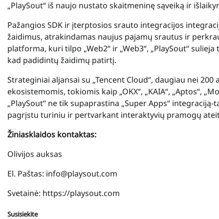
„PlaySout“ iš naujo nustato skaitmeninę sąveiką ir išlaiky
Pažangios SDK ir įterptosios srauto integracijos integraci
žaidimus, atrakindamas naujus pajamų srautus ir perkrau
platforma, kuri tilpo „Web2“ ir „Web3“, „PlaySout“ sulieja
kad padidintų žaidimų patirtį.
Strateginiai aljansai su „Tencent Cloud“, daugiau nei 200
ekosistemomis, tokiomis kaip „OKX“, „KAIA“, „Aptos“, „Mov
„PlaySout“ ne tik supaprastina „Super Apps“ integraciją-ta
pagrįstu turiniu ir pertvarkant interaktyvių pramogų ateit
Žiniasklaidos kontaktas:
Olivijos auksas
El. Paštas: info@playsout.com
Svetainė: https://playsout.com
Susisiekite