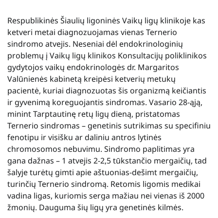
Respublikinės Šiaulių ligoninės Vaikų ligų klinikoje kas
ketveri metai diagnozuojamas vienas Ternerio
sindromo atvejis. Neseniai dėl endokrinologinių
problemų į Vaikų ligų klinikos Konsultacijų poliklinikos
gydytojos vaikų endokrinologės dr. Margaritos
Valūnienės kabinetą kreipėsi ketverių metukų
pacientė, kuriai diagnozuotas šis organizmą keičiantis
ir gyvenimą koreguojantis sindromas. Vasario 28-ąją,
minint Tarptautinę retų ligų dieną, pristatomas
Ternerio sindromas – genetinis sutrikimas su specifiniu
fenotipu ir visišku ar daliniu antros lytinės
chromosomos nebuvimu. Sindromo paplitimas yra
gana dažnas – 1 atvejis 2-2,5 tūkstančio mergaičių, tad
šalyje turėtų gimti apie aštuonias-dešimt mergaičių,
turinčių Ternerio sindromą. Retomis ligomis medikai
vadina ligas, kuriomis serga mažiau nei vienas iš 2000
žmonių. Dauguma šių ligų yra genetinės kilmės.