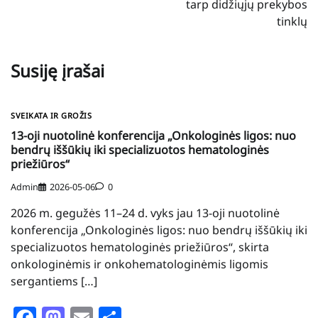
tarp didžiųjų prekybos
tinklų
Susiję įrašai
SVEIKATA IR GROŽIS
13-oji nuotolinė konferencija „Onkologinės ligos: nuo
bendrų iššūkių iki specializuotos hematologinės
priežiūros“
Admin
2026-05-06
0
2026 m. gegužės 11–24 d. vyks jau 13-oji nuotolinė
konferencija „Onkologinės ligos: nuo bendrų iššūkių iki
specializuotos hematologinės priežiūros“, skirta
onkologinėmis ir onkohematologinėmis ligomis
sergantiems […]
Facebook
Mastodon
Email
Share