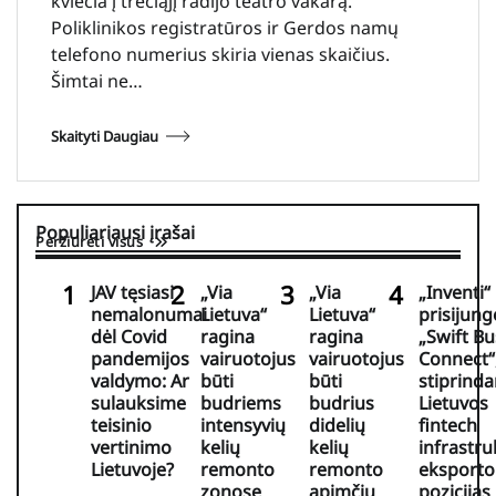
kviečia į trečiąjį radijo teatro vakarą.
Poliklinikos registratūros ir Gerdos namų
telefono numerius skiria vienas skaičius.
Šimtai ne…
Skaityti Daugiau
Populiariausi įrašai
Peržiūrėti visus
JAV tęsiasi
„Via
„Via
„Inventi“
nemalonumai
Lietuva“
Lietuva“
prisijung
dėl Covid
ragina
ragina
„Swift Bu
pandemijos
vairuotojus
vairuotojus
Connect“
valdymo: Ar
būti
būti
stiprind
sulauksime
budriems
budrius
Lietuvos
teisinio
intensyvių
didelių
fintech
vertinimo
kelių
kelių
infrastru
Lietuvoje?
remonto
remonto
eksporto
zonose
apimčių
pozicijas