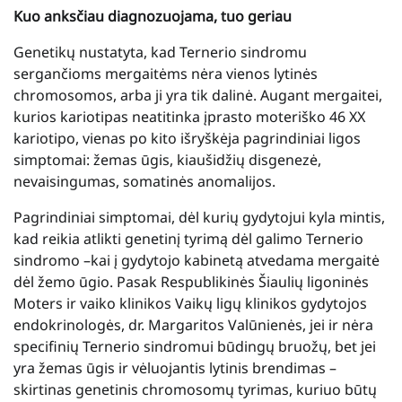
Kuo anksčiau diagnozuojama, tuo geriau
Genetikų nustatyta, kad Ternerio sindromu
sergančioms mergaitėms nėra vienos lytinės
chromosomos, arba ji yra tik dalinė. Augant mergaitei,
kurios kariotipas neatitinka įprasto moteriško 46 XX
kariotipo, vienas po kito išryškėja pagrindiniai ligos
simptomai: žemas ūgis, kiaušidžių disgenezė,
nevaisingumas, somatinės anomalijos.
Pagrindiniai simptomai, dėl kurių gydytojui kyla mintis,
kad reikia atlikti genetinį tyrimą dėl galimo Ternerio
sindromo –kai į gydytojo kabinetą atvedama mergaitė
dėl žemo ūgio. Pasak Respublikinės Šiaulių ligoninės
Moters ir vaiko klinikos Vaikų ligų klinikos gydytojos
endokrinologės, dr. Margaritos Valūnienės, jei ir nėra
specifinių Ternerio sindromui būdingų bruožų, bet jei
yra žemas ūgis ir vėluojantis lytinis brendimas –
skirtinas genetinis chromosomų tyrimas, kuriuo būtų