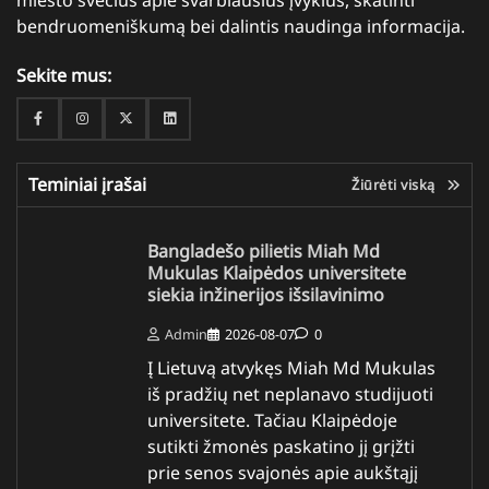
miesto svečius apie svarbiausius įvykius, skatinti
bendruomeniškumą bei dalintis naudinga informacija.
Sekite mus:
Facebook
Instagram
Twitter
Linkedin
Teminiai įrašai
Žiūrėti viską
Bangladešo pilietis Miah Md
Mukulas Klaipėdos universitete
siekia inžinerijos išsilavinimo
Admin
2026-08-07
0
Į Lietuvą atvykęs Miah Md Mukulas
iš pradžių net neplanavo studijuoti
universitete. Tačiau Klaipėdoje
sutikti žmonės paskatino jį grįžti
prie senos svajonės apie aukštąjį