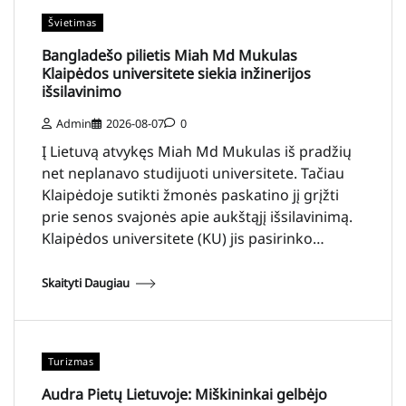
Švietimas
Bangladešo pilietis Miah Md Mukulas
Klaipėdos universitete siekia inžinerijos
išsilavinimo
Admin
2026-08-07
0
Į Lietuvą atvykęs Miah Md Mukulas iš pradžių
net neplanavo studijuoti universitete. Tačiau
Klaipėdoje sutikti žmonės paskatino jį grįžti
prie senos svajonės apie aukštąjį išsilavinimą.
Klaipėdos universitete (KU) jis pasirinko…
Skaityti Daugiau
Turizmas
Audra Pietų Lietuvoje: Miškininkai gelbėjo