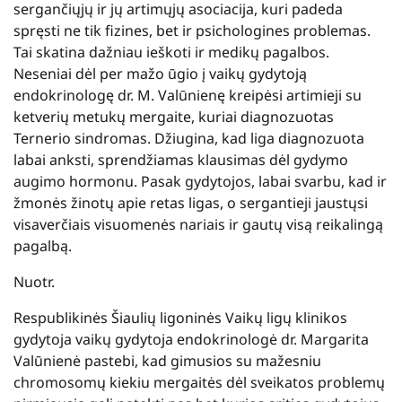
sergančiųjų ir jų artimųjų asociacija, kuri padeda
spręsti ne tik fizines, bet ir psichologines problemas.
Tai skatina dažniau ieškoti ir medikų pagalbos.
Neseniai dėl per mažo ūgio į vaikų gydytoją
endokrinologę dr. M. Valūnienę kreipėsi artimieji su
ketverių metukų mergaite, kuriai diagnozuotas
Ternerio sindromas. Džiugina, kad liga diagnozuota
labai anksti, sprendžiamas klausimas dėl gydymo
augimo hormonu. Pasak gydytojos, labai svarbu, kad ir
žmonės žinotų apie retas ligas, o sergantieji jaustųsi
visaverčiais visuomenės nariais ir gautų visą reikalingą
pagalbą.
Nuotr.
Respublikinės Šiaulių ligoninės Vaikų ligų klinikos
gydytoja vaikų gydytoja endokrinologė dr. Margarita
Valūnienė pastebi, kad gimusios su mažesniu
chromosomų kiekiu mergaitės dėl sveikatos problemų