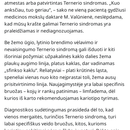
atmestas arba patvirtintas Ternerio sindromas. „Kuo
anksčiau, tuo geriau“, – sako ne vieną pacientą gydžiusi
medicinos mokslų daktarė M. Valūnienė, neslėpdama,
kad mūsų krašte galimai Ternerio sindromas yra
praleidžiamas ir nediagnozuojamas.
Be žemo ūgio, lytinio brendimo vėlavimo ir
nevaisingumo Ternerio sindromą gali išduoti ir kiti
išoriniai požymiai: užpakalinės kaklo dalies žema
plaukų augimo linija, platus kaklas, dar vadinamas
„sfinkso kaklu“. Reliatyviai – plati krūtinės ląsta,
speneliai vienas nuo kito neįprastai toli, žema ausų
prisitvirtinimo linija. Naujagimystėje yra labai specifinis
bruožas – kojų ir rankų patinimas – limfadema, dėl
kurios iš karto rekomenduojamas kariotipo tyrimas.
Diagnostikos sudėtingumas prasideda dėl to, kad
vienos mergaitės, turinčios Ternerio sindromą, turi
labai specifiškus veido bruožus, kitos, kurioms