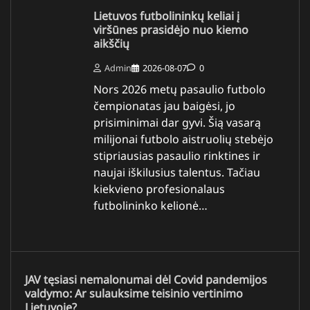
Lietuvos futbolininkų keliai į
viršūnes prasidėjo nuo kiemo
aikščių
Admin
2026-08-07
0
Nors 2026 metų pasaulio futbolo
čempionatas jau baigėsi, jo
prisiminimai dar gyvi. Šią vasarą
milijonai futbolo aistruolių stebėjo
stipriausias pasaulio rinktines ir
naujai iškilusius talentus. Tačiau
kiekvieno profesionalaus
futbolininko kelionė…
JAV tęsiasi nemalonumai dėl Covid pandemijos
valdymo: Ar sulauksime teisinio vertinimo
Lietuvoje?