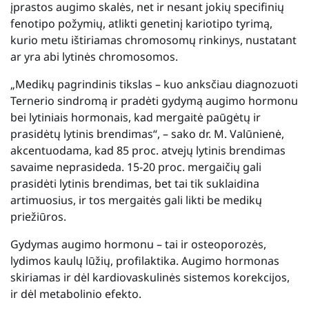
įprastos augimo skalės, net ir nesant jokių specifinių
fenotipo požymių, atlikti genetinį kariotipo tyrimą,
kurio metu ištiriamas chromosomų rinkinys, nustatant
ar yra abi lytinės chromosomos.
„Medikų pagrindinis tikslas – kuo anksčiau diagnozuoti
Ternerio sindromą ir pradėti gydymą augimo hormonu
bei lytiniais hormonais, kad mergaitė paūgėtų ir
prasidėtų lytinis brendimas“, – sako dr. M. Valūnienė,
akcentuodama, kad 85 proc. atvejų lytinis brendimas
savaime neprasideda. 15-20 proc. mergaičių gali
prasidėti lytinis brendimas, bet tai tik suklaidina
artimuosius, ir tos mergaitės gali likti be medikų
priežiūros.
Gydymas augimo hormonu – tai ir osteoporozės,
lydimos kaulų lūžių, profilaktika. Augimo hormonas
skiriamas ir dėl kardiovaskulinės sistemos korekcijos,
ir dėl metabolinio efekto.