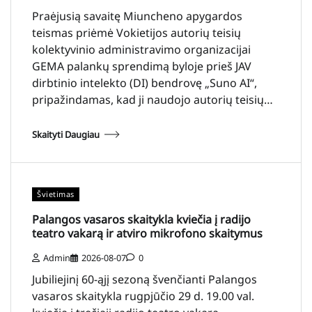
Praėjusią savaitę Miuncheno apygardos
teismas priėmė Vokietijos autorių teisių
kolektyvinio administravimo organizacijai
GEMA palankų sprendimą byloje prieš JAV
dirbtinio intelekto (DI) bendrovę „Suno AI“,
pripažindamas, kad ji naudojo autorių teisių…
Skaityti Daugiau
Švietimas
Palangos vasaros skaitykla kviečia į radijo
teatro vakarą ir atviro mikrofono skaitymus
Admin
2026-08-07
0
Jubiliejinį 60-ąjį sezoną švenčianti Palangos
vasaros skaitykla rugpjūčio 29 d. 19.00 val.