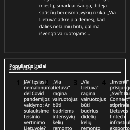
miestų, smarkiai išauga, didėja
spūsčių bei eismo įvykių rizika. „Via
Lietuva“ atkreipia dėmesį, kad
dalies nelaimių būtų galima
išvengti vairuotojams…
Populiarūs įrašai
Žiūrėti viską
JAV tęsiasi
„Via
„Via
„Inventi“
nemalonumai
Lietuva“
Lietuva“
prisijung
dėl Covid
ragina
ragina
„Swift Bu
pandemijos
vairuotojus
vairuotojus
Connect“
valdymo: Ar
būti
būti
stiprind
sulauksime
budriems
budrius
Lietuvos
teisinio
intensyvių
didelių
fintech
vertinimo
kelių
kelių
infrastru
Lietuvoje?
remonto
remonto
eksporto