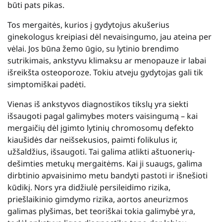
būti pats pikas.
Tos mergaitės, kurios į gydytojus akušerius
ginekologus kreipiasi dėl nevaisingumo, jau ateina per
vėlai. Jos būna žemo ūgio, su lytinio brendimo
sutrikimais, ankstyvu klimaksu ar menopauze ir labai
išreikšta osteoporoze. Tokiu atveju gydytojas gali tik
simptomiškai padėti.
Vienas iš ankstyvos diagnostikos tikslų yra siekti
išsaugoti pagal galimybes moters vaisingumą – kai
mergaičių dėl įgimto lytinių chromosomų defekto
kiaušidės dar neišsekusios, paimti folikulus ir,
užšaldžius, išsaugoti. Tai galima atlikti aštuonerių-
dešimties metukų mergaitėms. Kai ji suaugs, galima
dirbtinio apvaisinimo metu bandyti pastoti ir išnešioti
kūdikį. Nors yra didžiulė persileidimo rizika,
priešlaikinio gimdymo rizika, aortos aneurizmos
galimas plyšimas, bet teoriškai tokia galimybė yra,