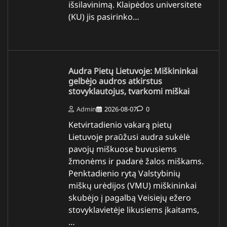
išsilavinimą. Klaipėdos universitete
(KU) jis pasirinko…
Audra Pietų Lietuvoje: Miškininkai
gelbėjo audros atkirstus
stovyklautojus, tvarkomi miškai
Admin
2026-08-07
0
Ketvirtadienio vakarą pietų
Lietuvoje praūžusi audra sukėlė
pavojų miškuose buvusiems
žmonėms ir padarė žalos miškams.
Penktadienio rytą Valstybinių
miškų urėdijos (VMU) miškininkai
skubėjo į pagalbą Veisiejų ežero
stovyklavietėje likusiems įkaitams,
…