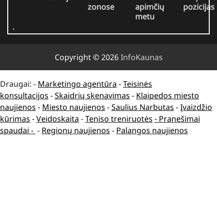
zonose
apimčių
pozicijas
metu
Copyright © 2026
InfoKaunas
Draugai: -
Marketingo agentūra
-
Teisinės
konsultacijos
-
Skaidrių skenavimas
-
Klaipedos miesto
naujienos
-
Miesto naujienos
-
Saulius Narbutas
-
Įvaizdžio
kūrimas
-
Veidoskaita
-
Teniso treniruotės
- Pranešimai
spaudai -
-
Regionų naujienos
-
Palangos naujienos