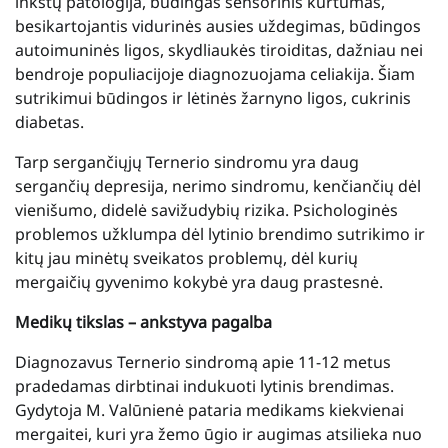
inkstų patologija, būdingas sensorinis kurtumas,
besikartojantis vidurinės ausies uždegimas, būdingos
autoimuninės ligos, skydliaukės tiroiditas, dažniau nei
bendroje populiacijoje diagnozuojama celiakija. Šiam
sutrikimui būdingos ir lėtinės žarnyno ligos, cukrinis
diabetas.
Tarp sergančiųjų Ternerio sindromu yra daug
sergančių depresija, nerimo sindromu, kenčiančių dėl
vienišumo, didelė savižudybių rizika. Psichologinės
problemos užklumpa dėl lytinio brendimo sutrikimo ir
kitų jau minėtų sveikatos problemų, dėl kurių
mergaičių gyvenimo kokybė yra daug prastesnė.
Medikų tikslas – ankstyva pagalba
Diagnozavus Ternerio sindromą apie 11-12 metus
pradedamas dirbtinai indukuoti lytinis brendimas.
Gydytoja M. Valūnienė pataria medikams kiekvienai
mergaitei, kuri yra žemo ūgio ir augimas atsilieka nuo