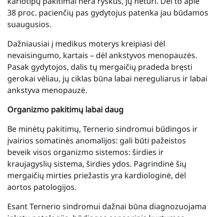
kariotipų pakitimai nėra ryškūs, jų neturi. Dėl to apie
38 proc. pacienčių pas gydytojus patenka jau būdamos
suaugusios.
Dažniausiai į medikus moterys kreipiasi dėl
nevaisingumo, kartais – dėl ankstyvos menopauzės.
Pasak gydytojos, dalis tų mergaičių pradeda bręsti
gerokai vėliau, jų ciklas būna labai nereguliarus ir labai
ankstyva menopauzė.
Organizmo pakitimų labai daug
Be minėtų pakitimų, Ternerio sindromui būdingos ir
įvairios somatinės anomalijos: gali būti pažeistos
beveik visos organizmo sistemos: širdies ir
kraujagyslių sistema, širdies ydos. Pagrindinė šių
mergaičių mirties priežastis yra kardiologinė, dėl
aortos patologijos.
Esant Ternerio sindromui dažnai būna diagnozuojama