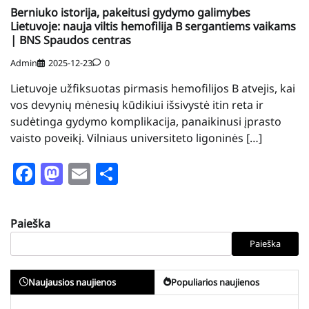
Berniuko istorija, pakeitusi gydymo galimybes
Lietuvoje: nauja viltis hemofilija B sergantiems vaikams
| BNS Spaudos centras
Admin
2025-12-23
0
Lietuvoje užfiksuotas pirmasis hemofilijos B atvejis, kai
vos devynių mėnesių kūdikiui išsivystė itin reta ir
sudėtinga gydymo komplikacija, panaikinusi įprasto
vaisto poveikį. Vilniaus universiteto ligoninės […]
Facebook
Mastodon
Email
Share
Paieška
Paieška
Naujausios naujienos
Populiarios naujienos