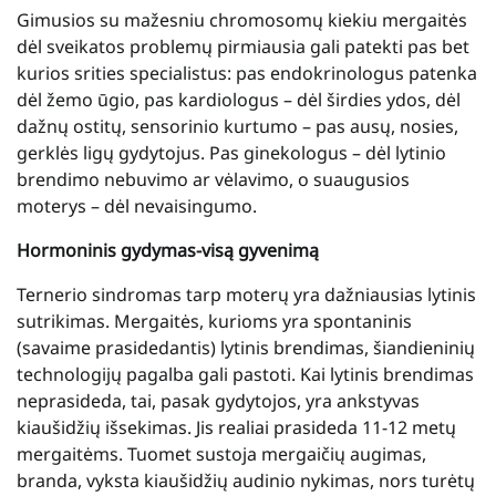
Gimusios su mažesniu chromosomų kiekiu mergaitės
dėl sveikatos problemų pirmiausia gali patekti pas bet
kurios srities specialistus: pas endokrinologus patenka
dėl žemo ūgio, pas kardiologus – dėl širdies ydos, dėl
dažnų ostitų, sensorinio kurtumo – pas ausų, nosies,
gerklės ligų gydytojus. Pas ginekologus – dėl lytinio
brendimo nebuvimo ar vėlavimo, o suaugusios
moterys – dėl nevaisingumo.
Hormoninis gydymas-visą gyvenimą
Ternerio sindromas tarp moterų yra dažniausias lytinis
sutrikimas. Mergaitės, kurioms yra spontaninis
(savaime prasidedantis) lytinis brendimas, šiandieninių
technologijų pagalba gali pastoti. Kai lytinis brendimas
neprasideda, tai, pasak gydytojos, yra ankstyvas
kiaušidžių išsekimas. Jis realiai prasideda 11-12 metų
mergaitėms. Tuomet sustoja mergaičių augimas,
branda, vyksta kiaušidžių audinio nykimas, nors turėtų