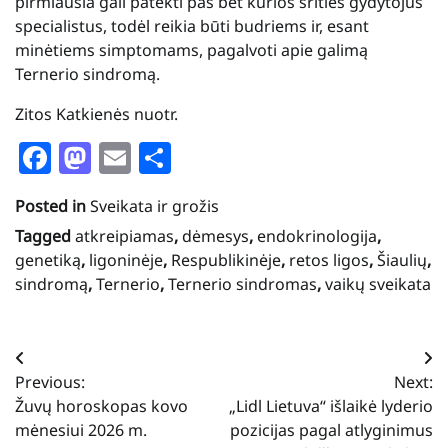
pirmiausia gali patekti pas bet kurios srities gydytojus
specialistus, todėl reikia būti budriems ir, esant
minėtiems simptomams, pagalvoti apie galimą
Ternerio sindromą.
Zitos Katkienės nuotr.
Facebook
Mastodon
Email
Share
Posted in
Sveikata ir grožis
Tagged
atkreipiamas
,
dėmesys
,
endokrinologija
,
genetiką
,
ligoninėje
,
Respublikinėje
,
retos ligos
,
Šiaulių
,
sindromą
,
Ternerio
,
Ternerio sindromas
,
vaikų sveikata
Navigacija
Previous:
Next:
tarp
Žuvų horoskopas kovo
„Lidl Lietuva“ išlaikė lyderio
įrašų
mėnesiui 2026 m.
pozicijas pagal atlyginimus