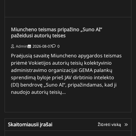
Miuncheno teismas pripažino „Suno AI“
pažeidusi autorių teises
Admin
2026-08-07
0
Praėjusią savaitę Miuncheno apygardos teismas
priėmė Vokietijos autorių teisių kolektyvinio
administravimo organizacijai GEMA palankų
sprendimą byloje prieš JAV dirbtinio intelekto
(DI) bendrovę „Suno AI“, pripažindamas, kad ji
naudojo autorių teisių…
Skaitomiausii įrašai
Žiūrėti viską