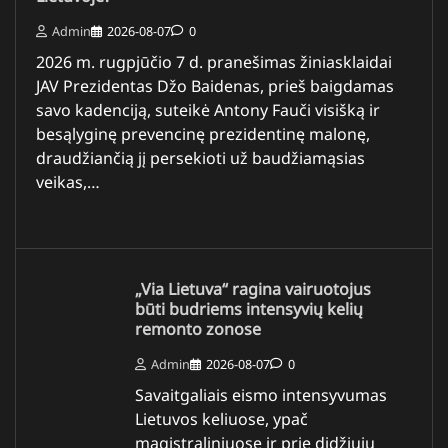
Admin
2026-08-07
0
2026 m. rugpjūčio 7 d. pranešimas žiniasklaidai
JAV Prezidentas Džo Baidenas, prieš baigdamas
savo kadenciją, suteikė Antony Fauči visišką ir
besąlyginę prevencinę prezidentinę malonę,
draudžiančią jį persekioti už baudžiamąsias
veikas,…
„Via Lietuva“ ragina vairuotojus
būti budriems intensyvių kelių
remonto zonose
Admin
2026-08-07
0
Savaitgaliais eismo intensyvumas
Lietuvos keliuose, ypač
magistraliniuose ir prie didžiųjų