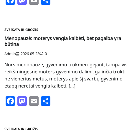
SVEIKATA IR GROŽIS
Menopauzė: moterys vengia kalbėti, bet pagalba yra
būtina
Admin
2026-05-23
0
Nors menopauzė, gyvenimo trukmei ilgėjant, tampa vis
reikšmingesne moters gyvenimo dalimi, galinčia trukti
ne vienerius metus, moterys apie šį svarbų gyvenimo
etapą neretai vengia kalbėti, […]
Facebook
Mastodon
Email
Share
SVEIKATA IR GROŽIS