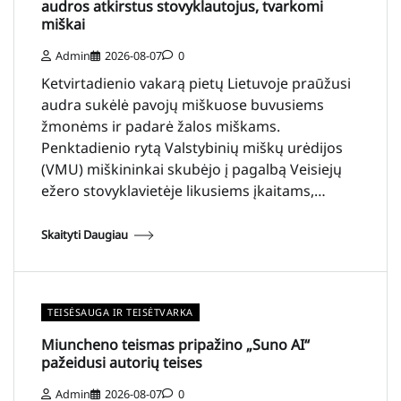
audros atkirstus stovyklautojus, tvarkomi
miškai
Admin
2026-08-07
0
Ketvirtadienio vakarą pietų Lietuvoje praūžusi
audra sukėlė pavojų miškuose buvusiems
žmonėms ir padarė žalos miškams.
Penktadienio rytą Valstybinių miškų urėdijos
(VMU) miškininkai skubėjo į pagalbą Veisiejų
ežero stovyklavietėje likusiems įkaitams,…
Skaityti Daugiau
TEISĖSAUGA IR TEISĖTVARKA
Miuncheno teismas pripažino „Suno AI“
pažeidusi autorių teises
Admin
2026-08-07
0