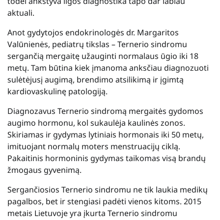
todėl ankstyva ligos diagnostika tapo dar labiau
aktuali.
Anot gydytojos endokrinologės dr. Margaritos
Valūnienės, pediatrų tikslas – Ternerio sindromu
sergančią mergaitę užauginti normalaus ūgio iki 18
metų. Tam būtina kiek įmanoma anksčiau diagnozuoti
sulėtėjusį augimą, brendimo atsilikimą ir įgimtą
kardiovaskulinę patologiją.
Diagnozavus Ternerio sindromą mergaitės gydomos
augimo hormonu, kol sukaulėja kaulinės zonos.
Skiriamas ir gydymas lytiniais hormonais iki 50 metų,
imituojant normalų moters menstruacijų ciklą.
Pakaitinis hormoninis gydymas taikomas visą brandų
žmogaus gyvenimą.
Sergančiosios Ternerio sindromu ne tik laukia medikų
pagalbos, bet ir stengiasi padėti vienos kitoms. 2015
metais Lietuvoje yra įkurta Ternerio sindromu