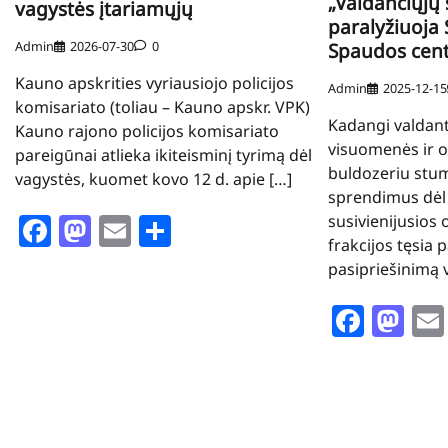
„Valdančiųjų 
vagystės įtariamųjų
paralyžiuoja
Admin
2026-07-30
0
Spaudos cen
Kauno apskrities vyriausiojo policijos
Admin
2025-12-15
komisariato (toliau – Kauno apskr. VPK)
Kadangi valdanti
Kauno rajono policijos komisariato
visuomenės ir o
pareigūnai atlieka ikiteisminį tyrimą dėl
buldozeriu stu
vagystės, kuomet kovo 12 d. apie […]
sprendimus dėl
Facebook
Mastodon
Email
Share
susivienijusios
frakcijos tęsia 
pasipriešinimą 
Face
Ma