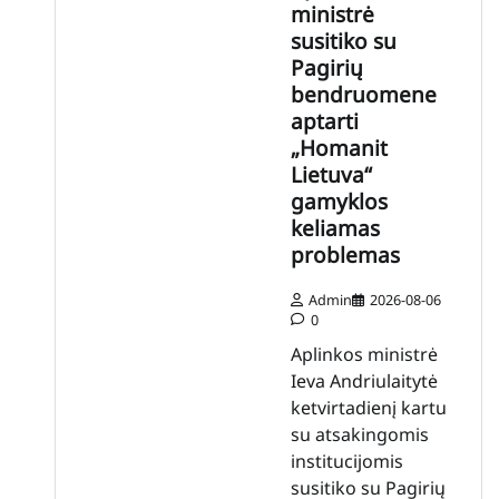
ministrė
susitiko su
Pagirių
bendruomene
aptarti
„Homanit
Lietuva“
gamyklos
keliamas
problemas
Admin
2026-08-06
0
Aplinkos ministrė
Ieva Andriulaitytė
ketvirtadienį kartu
su atsakingomis
institucijomis
susitiko su Pagirių