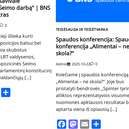
savivalė
 Seimo darbą“ | BNS
tras
0
TEISĖSAUGA IR TEISĖTVARKA
eji išlieka kurti
Spaudos konferencija: Spa
pozicijos balsui bei
konferencija „Alimentai – n
mia skubotus
skola?“
 LRT valdysenos,
 opozicinės Seimo
Admin
2025-10-22
0
parlamentinį konstitucinį
Kviečiame į spaudos konferenciją
valdančiųjų […]
„Alimentai – ne skola?“. Joje bus
pristatyti bendrovės „Spinter tyri
book
stodon
Email
Share
atliktos reprezentatyvios visuom
nuomonės apklausos rezultatai b
aptarta viena iš opiausių […]
Facebook
Mastodon
Email
Share