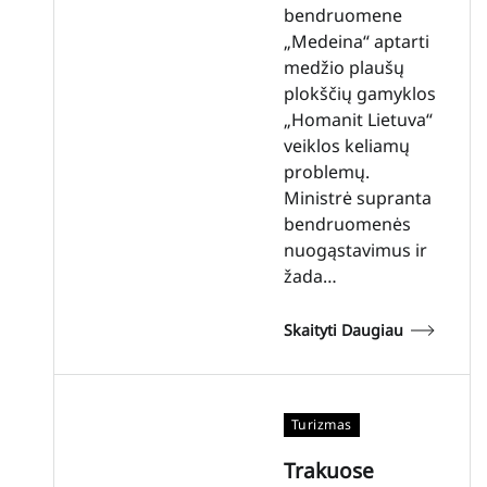
bendruomene
„Medeina“ aptarti
medžio plaušų
plokščių gamyklos
„Homanit Lietuva“
veiklos keliamų
problemų.
Ministrė supranta
bendruomenės
nuogąstavimus ir
žada…
Skaityti Daugiau
Turizmas
Trakuose