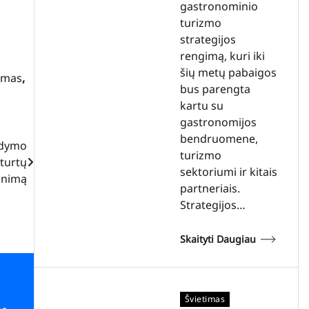
gastronominio
turizmo
strategijos
rengimą, kuri iki
šių metų pabaigos
imas
,
bus parengta
kartu su
gastronomijos
bendruomene,
odymo
turizmo
 turtų
sektoriumi ir kitais
inimą
partneriais.
Strategijos…
Skaityti Daugiau
Švietimas