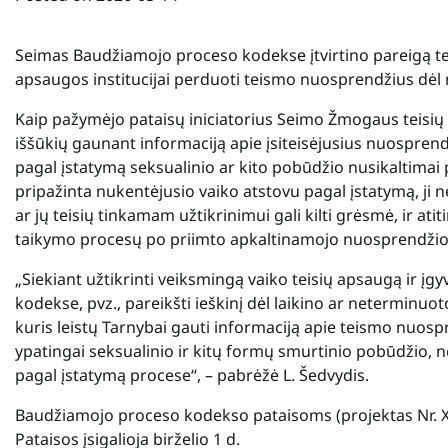
Seimas Baudžiamojo proceso kodekse įtvirtino pareigą te
apsaugos institucijai perduoti teismo nuosprendžius dėl 
Kaip pažymėjo pataisų iniciatorius Seimo Žmogaus teisių 
iššūkių gaunant informaciją apie įsiteisėjusius nuospren
pagal įstatymą seksualinio ar kito pobūdžio nusikaltimai p
pripažinta nukentėjusio vaiko atstovu pagal įstatymą, ji 
ar jų teisių tinkamam užtikrinimui gali kilti grėsmė, ir at
taikymo procesų po priimto apkaltinamojo nuosprendžio
„Siekiant užtikrinti veiksmingą vaiko teisių apsaugą ir įg
kodekse, pvz., pareikšti ieškinį dėl laikino ar neterminuot
kuris leistų Tarnybai gauti informaciją apie teismo nuospr
ypatingai seksualinio ir kitų formų smurtinio pobūdžio, 
pagal įstatymą procese“, – pabrėžė L. Šedvydis.
Baudžiamojo proceso kodekso pataisoms (projektas Nr. XVP
Pataisos įsigalioja birželio 1 d.