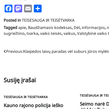
Facebook
Mastodon
Email
Share
Posted in
TEISĖSAUGA IR TEISĖTVARKA
Tagged
apie
,
Baudžiamasis kodeksas
,
Dėl
,
informacijos
,
n
sugriežtino
,
tvarka
,
vaiko teisės
,
vaikus
,
Valstybinė vaiko 
Navigacija
Previous:
Klaipėdos laivų paradas vėl suburs jūros mylėt
tarp
įrašų
Susiję įrašai
TEISĖSAUGA IR TE
TEISĖSAUGA IR TEISĖTVARKA
Seimo narė D
Kauno rajono policija ieško