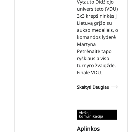
Vytauto Didžiojo
universiteto (VDU)
3x3 krepšininkės į
Lietuvą grįžo su
aukso medaliais, o
komandos lyderė
Martyna
Petrėnaitė tapo
ryškiausia viso
turnyro žvaigžde.
Finale VDU…
Skaityti Daugiau
Viešoji
komunikacija
Aplinkos