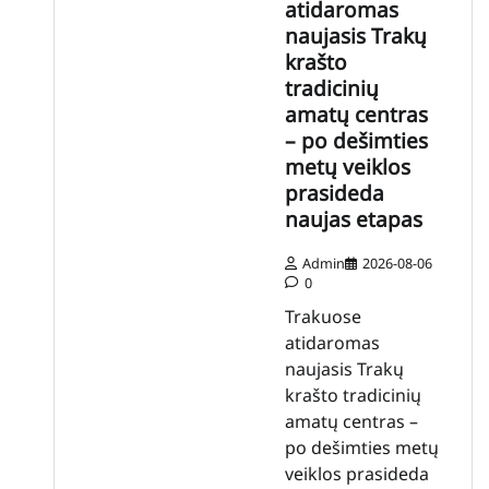
atidaromas
naujasis Trakų
krašto
tradicinių
amatų centras
– po dešimties
metų veiklos
prasideda
naujas etapas
Admin
2026-08-06
0
Trakuose
atidaromas
naujasis Trakų
krašto tradicinių
amatų centras –
po dešimties metų
veiklos prasideda