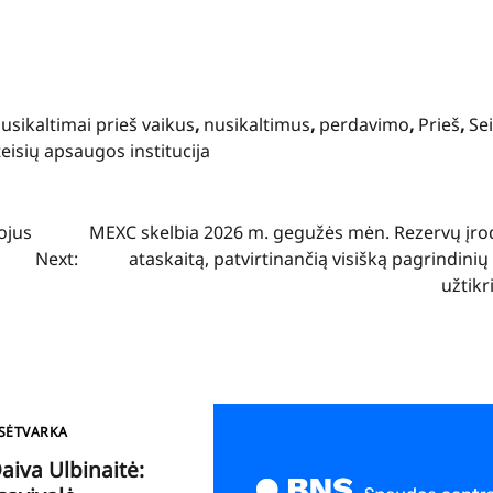
usikaltimai prieš vaikus
,
nusikaltimus
,
perdavimo
,
Prieš
,
Se
teisių apsaugos institucija
ojus
MEXC skelbia 2026 m. gegužės mėn. Rezervų įr
Next:
ataskaitą, patvirtinančią visišką pagrindinių
užtikr
ISĖTVARKA
aiva Ulbinaitė: