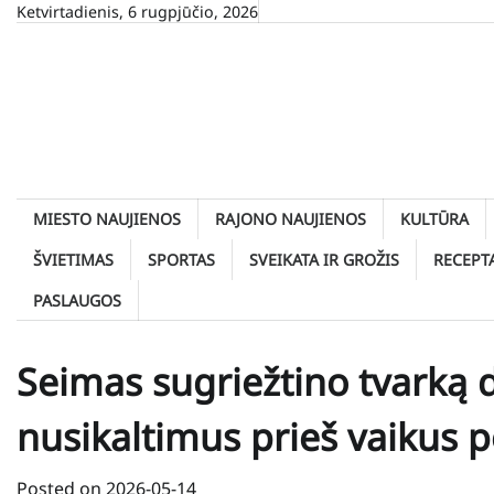
Skip
Ketvirtadienis, 6 rugpjūčio, 2026
to
content
MIESTO NAUJIENOS
RAJONO NAUJIENOS
KULTŪRA
ŠVIETIMAS
SPORTAS
SVEIKATA IR GROŽIS
RECEPT
PASLAUGOS
Seimas sugriežtino tvarką d
nusikaltimus prieš vaikus 
Posted on
2026-05-14