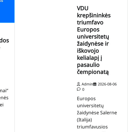
VDU
krepšininkės
triumfavo
Europos
universitetų
udos
žaidynėse ir
e
iškovojo
kelialapį į
pasaulio
čempionatą
Admin
2026-08-06
0
mai“
enės
Europos
ei
universitetų
žaidynėse Salerne
(Italija)
triumfavusios