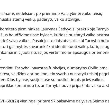
ismams nedelsiant po priėmimo Valstybinei vaiko teisių
nusikalstamų veikų, padarytų vaiko atžvilgiu.
komiteto pirmininkas Laurynas Šedvydis, praktikoje Tarnyba
džius baudžiamosiose bylose, kuriose nustatyti vaiko atstov
rieš savo vaikus. Pasak jo, tokiais atvejais, kai Tarnyba ne
neturi galimybės savarankiškai identifikuoti vaikų, kurių sa
itinkamai inicijuoti situacijos vertinimo ar apsaugos priemoni
.
yvendinti Tarnybai pavestas funkcijas, numatytas Civiliniame
o tėvų valdžios apribojimo, itin svarbu nustatyti teisinį pagr
endžius bylose, susijusiose su nusikaltimais prieš vaikus,
nepriklausomai nuo to, ar Tarnyba buvo pripažinta vaiko ats
-683(2)) vieningai pritarė 97 balsavime dalyvavę Seimo na