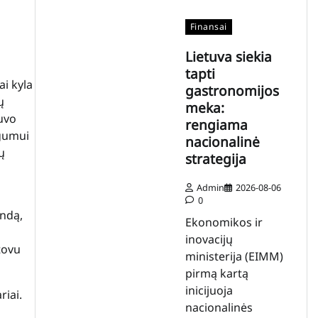
Finansai
Lietuva siekia
tapti
i kyla
gastronomijos
ų
meka:
buvo
rengiama
ugumui
nacionalinė
ų
strategija
Admin
2026-08-06
0
indą,
Ekonomikos ir
inovacijų
tovu
ministerija (EIMM)
pirmą kartą
inicijuoja
riai.
nacionalinės