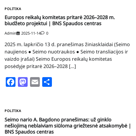
POLITIKA
Europos reikalų komitetas pritarė 2026–2028 m.
biudžeto projektui | BNS Spaudos centras
Admin
2025-11-14
0
2025 m. lapkričio 13 d. pranešimas žiniasklaidai (Seimo
naujienos ● Seimo nuotraukos ● Seimo transliacijos ir
vaizdo įrašai) Seimo Europos reikalų komitetas
posėdyje pritarė 2026–2028 […]
Facebook
Mastodon
Email
Share
POLITIKA
Seimo nario A. Bagdono pranešimas: už ginklo
nešiojimą neblaiviam siūloma griežtesnė atsakomybė |
BNS Spaudos centras