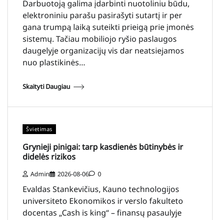
Darbuotoją galima įdarbinti nuotoliniu būdu,
elektroniniu parašu pasirašyti sutartį ir per
gana trumpą laiką suteikti prieigą prie įmonės
sistemų. Tačiau mobiliojo ryšio paslaugos
daugelyje organizacijų vis dar neatsiejamos
nuo plastikinės…
Skaityti Daugiau
Švietimas
Grynieji pinigai: tarp kasdienės būtinybės ir
didelės rizikos
Admin
2026-08-06
0
Evaldas Stankevičius, Kauno technologijos
universiteto Ekonomikos ir verslo fakulteto
docentas „Cash is king“ – finansų pasaulyje