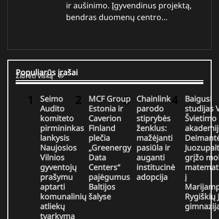
ir aušinimo. Įgyvendinus projektą,
bendras duomenų centro…
Populiarūs įrašai
Žiūrėti viską
Seimo
MCF Group
Chainlink
Baigusi
Audito
Estonia ir
parodo
studijas
komiteto
Caverion
stiprybės
Švietimo
pirmininkas
Finland
ženklus:
akademij
lankysis
plečia
mažėjanti
Deimant
Naujosios
„Greenergy
pasiūla ir
Juozupait
Vilnios
Data
auganti
grįžo mo
gyventojų
Centers“
institucinė
matemat
prašymu
pajėgumus
adopcija
į
aptarti
Baltijos
Marijamp
komunalinių
šalyse
Rygiškių 
atliekų
gimnazij
tvarkymą