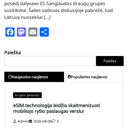
posėdį dalyvavo ES Sanglaudos draugų grupės
susitikime. Šalies vadovas diskusijoje pabrėžė, kad
Lietuva nuosekliai […]
Facebook
Mastodon
Email
Share
Paieška
Paieška
Naujausios naujienos
Populiarios naujienos
Kripto pasaulis
eSIM technologija leidžia skaitmenizuoti
mobiliojo ryšio paslaugas verslui
Admin
2026-08-06
0