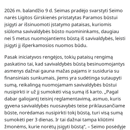
2026 m. balandžio 9 d. Seimas pradėjo svarstyti Seimo
narės Ligitos Girskienės pristatytas Paramos būstui
įsigyti ar išsinuomoti įstatymo pataisas, kuriomis
siūloma savivaldybės būsto nuomininkams, daugiau
nei 5 metus nuomojantiems būstą iš savivaldybės, leisti
įsigyti jį išperkamosios nuomos būdu.
Pasak iniciatyvos rengėjos, tokių pataisų rengimą
paskatino tai, kad savivaldybės būstą besinuomojantys
asmenys dažnai gauna mažas pajams ir susiduria su
finansiniais sunkumais, jiems yra sudėtinga sutaupyti
sumą, reikalingą nuomojamam savivaldybės būstui
nusipirkti ir už jį sumokėti visą sumą iš karto. „Pagal
dabar galiojantį teisinį reglamentavimą, asmuo, kuris
gyvena savivaldybės nuosavybės teise priklausančiame
būste, norėdamas nusipirkti tokį būstą, turi visą sumą
sumokėti per 3 dienas. Ir tai dažnai tampa kliūtimi
žmonėms, kurie norėtų įsigyti būstą“, – Seimo posėdyje