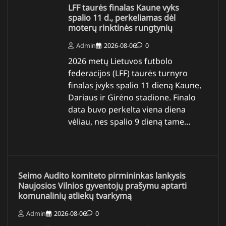
LFF taurės finalas Kaune vyks
spalio 11 d., perkeliamas dėl
moterų rinktinės rungtynių
Admin
2026-08-06
0
2026 metų Lietuvos futbolo
federacijos (LFF) taurės turnyro
finalas įvyks spalio 11 dieną Kaune,
Dariaus ir Girėno stadione. Finalo
data buvo perkelta viena diena
vėliau, nes spalio 9 dieną tame…
Seimo Audito komiteto pirmininkas lankysis
Naujosios Vilnios gyventojų prašymu aptarti
komunalinių atliekų tvarkymą
Admin
2026-08-06
0