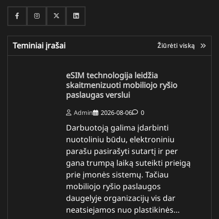
Facebook
Instagram
Twitter
Linkedin
Teminiai įrašai
Žiūrėti viską
eSIM technologija leidžia
skaitmenizuoti mobiliojo ryšio
paslaugas verslui
Admin
2026-08-06
0
Darbuotoją galima įdarbinti
nuotoliniu būdu, elektroniniu
parašu pasirašyti sutartį ir per
gana trumpą laiką suteikti prieigą
prie įmonės sistemų. Tačiau
mobiliojo ryšio paslaugos
daugelyje organizacijų vis dar
neatsiejamos nuo plastikinės…