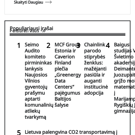
Skaityti Daugiau
Populiariausi įrašai
Peržiūrėti visus
Seimo
MCF Group
Chainlink
Baigusi
Audito
Estonia ir
parodo
studijas
komiteto
Caverion
stiprybės
Švietimo
pirmininkas
Finland
ženklus:
akademij
lankysis
plečia
mažėjanti
Deimant
Naujosios
„Greenergy
pasiūla ir
Juozupait
Vilnios
Data
auganti
grįžo mo
gyventojų
Centers“
institucinė
matemat
prašymu
pajėgumus
adopcija
į
aptarti
Baltijos
Marijamp
komunalinių
šalyse
Rygiškių 
atliekų
gimnazij
tvarkymą
Lietuva palengvina CO2 transportavimą į