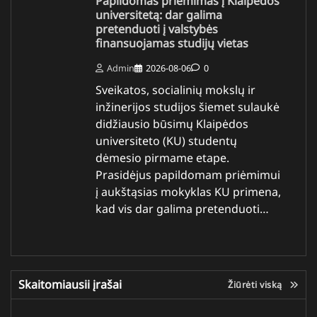
Papildomas priėmimas į Klaipėdos
universitetą: dar galima
pretenduoti į valstybės
finansuojamas studijų vietas
Admin
2026-08-06
0
Sveikatos, socialinių mokslų ir
inžinerijos studijos šiemet sulaukė
didžiausio būsimų Klaipėdos
universiteto (KU) studentų
dėmesio pirmame etape.
Prasidėjus papildomam priėmimui
į aukštąsias mokyklas KU primena,
kad vis dar galima pretenduoti…
Skaitomiausii įrašai
Žiūrėti viską