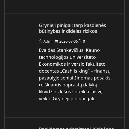
Grynieji pinigai: tarp kasdienės
būtinybės ir didelės rizikos
Admin
2026-08-06
0
Evaldas Stankevičius, Kauno
technologijos universiteto
Ekonomikos ir verslo fakulteto
docentas „Cash is king“ – finansų
pasaulyje seniai žinomas posakis,
reiškiantis paprastą dalyką:
likvidžios lėšos suteikia laisvę
veikti. Grynieji pinigai gali…