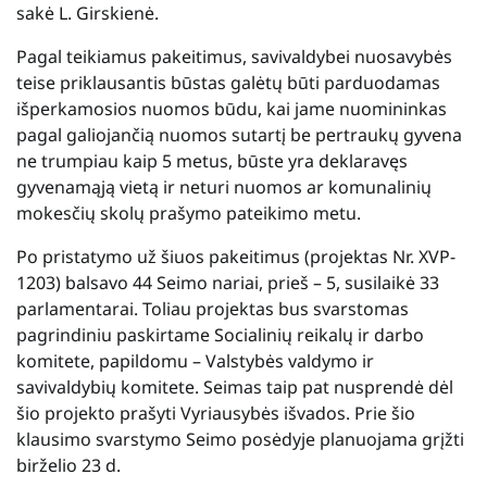
sakė L. Girskienė.
Pagal teikiamus pakeitimus, savivaldybei nuosavybės
teise priklausantis būstas galėtų būti parduodamas
išperkamosios nuomos būdu, kai jame nuomininkas
pagal galiojančią nuomos sutartį be pertraukų gyvena
ne trumpiau kaip 5 metus, būste yra deklaravęs
gyvenamąją vietą ir neturi nuomos ar komunalinių
mokesčių skolų prašymo pateikimo metu.
Po pristatymo už šiuos pakeitimus (projektas Nr. XVP-
1203) balsavo 44 Seimo nariai, prieš – 5, susilaikė 33
parlamentarai. Toliau projektas bus svarstomas
pagrindiniu paskirtame Socialinių reikalų ir darbo
komitete, papildomu – Valstybės valdymo ir
savivaldybių komitete. Seimas taip pat nusprendė dėl
šio projekto prašyti Vyriausybės išvados. Prie šio
klausimo svarstymo Seimo posėdyje planuojama grįžti
birželio 23 d.