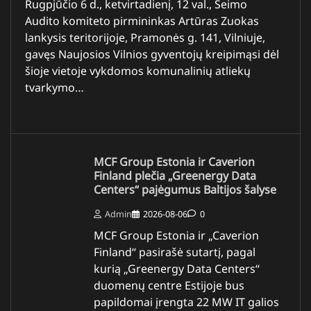
Rugpjūčio 6 d., ketvirtadienį, 12 val., Seimo
Audito komiteto pirmininkas Artūras Zuokas
lankysis teritorijoje, Pramonės g. 141, Vilniuje,
gavęs Naujosios Vilnios gyventojų kreipimąsi dėl
šioje vietoje vykdomos komunalinių atliekų
tvarkymo…
MCF Group Estonia ir Caverion
Finland plečia „Greenergy Data
Centers“ pajėgumus Baltijos šalyse
Admin
2026-08-06
0
MCF Group Estonia ir „Caverion
Finland“ pasirašė sutartį, pagal
kurią „Greenergy Data Centers“
duomenų centre Estijoje bus
papildomai įrengta 22 MW IT galios