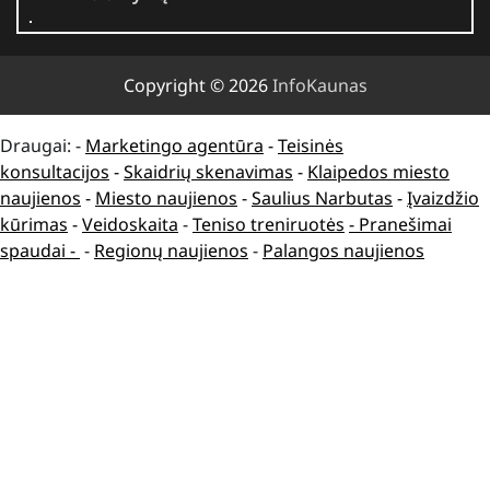
Copyright © 2026
InfoKaunas
Draugai: -
Marketingo agentūra
-
Teisinės
konsultacijos
-
Skaidrių skenavimas
-
Klaipedos miesto
naujienos
-
Miesto naujienos
-
Saulius Narbutas
-
Įvaizdžio
kūrimas
-
Veidoskaita
-
Teniso treniruotės
- Pranešimai
spaudai -
-
Regionų naujienos
-
Palangos naujienos