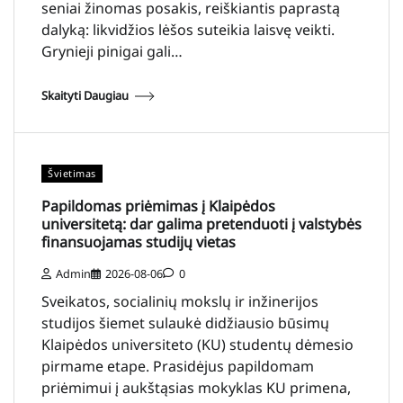
seniai žinomas posakis, reiškiantis paprastą
dalyką: likvidžios lėšos suteikia laisvę veikti.
Grynieji pinigai gali…
Skaityti Daugiau
Švietimas
Papildomas priėmimas į Klaipėdos
universitetą: dar galima pretenduoti į valstybės
finansuojamas studijų vietas
Admin
2026-08-06
0
Sveikatos, socialinių mokslų ir inžinerijos
studijos šiemet sulaukė didžiausio būsimų
Klaipėdos universiteto (KU) studentų dėmesio
pirmame etape. Prasidėjus papildomam
priėmimui į aukštąsias mokyklas KU primena,