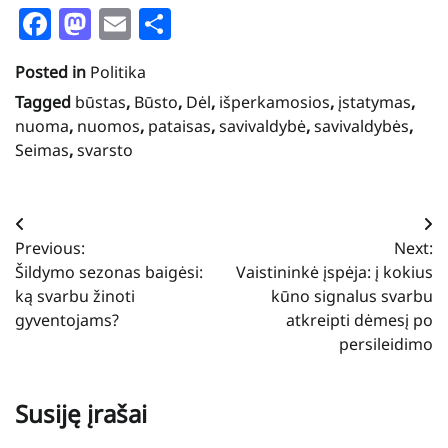
Facebook
Mastodon
Email
Share
Posted in
Politika
Tagged
būstas
,
Būsto
,
Dėl
,
išperkamosios
,
įstatymas
,
nuoma
,
nuomos
,
pataisas
,
savivaldybė
,
savivaldybės
,
Seimas
,
svarsto
Navigacija
Previous:
Next:
tarp
Šildymo sezonas baigėsi:
Vaistininkė įspėja: į kokius
įrašų
ką svarbu žinoti
kūno signalus svarbu
gyventojams?
atkreipti dėmesį po
persileidimo
Susiję įrašai