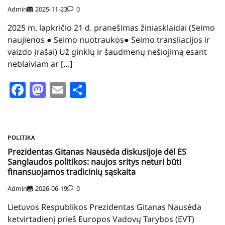
Admin
2025-11-23
0
2025 m. lapkričio 21 d. pranešimas žiniasklaidai (Seimo
naujienos ● Seimo nuotraukos● Seimo transliacijos ir
vaizdo įrašai) Už ginklų ir šaudmenų nešiojimą esant
neblaiviam ar […]
Facebook
Mastodon
Email
Share
POLITIKA
Prezidentas Gitanas Nausėda diskusijoje dėl ES
Sanglaudos politikos: naujos sritys neturi būti
finansuojamos tradicinių sąskaita
Admin
2026-06-19
0
Lietuvos Respublikos Prezidentas Gitanas Nausėda
ketvirtadienį prieš Europos Vadovų Tarybos (EVT)