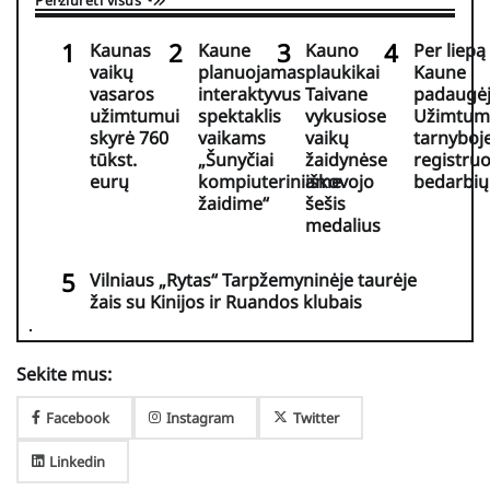
Kaunas
Kaune
Kauno
Per liepą
vaikų
planuojamas
plaukikai
Kaune
vasaros
interaktyvus
Taivane
padaugė
užimtumui
spektaklis
vykusiose
Užimtum
skyrė 760
vaikams
vaikų
tarnyboj
tūkst.
„Šunyčiai
žaidynėse
registru
eurų
kompiuteriniame
iškovojo
bedarbių
žaidime“
šešis
medalius
Vilniaus „Rytas“ Tarpžemyninėje taurėje
žais su Kinijos ir Ruandos klubais
Sekite mus:
Facebook
Instagram
Twitter
Linkedin