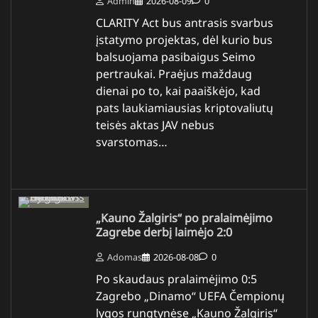
Admin
2026-08-09
0
CLARITY Act bus antrasis svarbus
įstatymo projektas, dėl kurio bus
balsuojama pasibaigus Seimo
pertraukai. Praėjus maždaug
dienai po to, kai paaiškėjo, kad
pats laukiamiausias kriptovaliutų
teisės aktas JAV nebus
svarstomas…
„Kauno Žalgiris“ po pralaimėjimo
Zagrebe derbį laimėjo 2:0
Adomas
2026-08-08
0
Po skaudaus pralaimėjimo 0:5
Zagrebo „Dinamo“ UEFA Čempionų
lygos rungtynėse „Kauno Žalgiris“