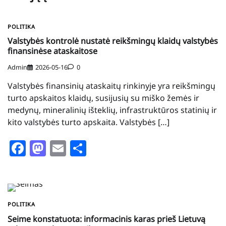
POLITIKA
Valstybės kontrolė nustatė reikšmingų klaidų valstybės
finansinėse ataskaitose
Admin
2026-05-16
0
Valstybės finansinių ataskaitų rinkinyje yra reikšmingų
turto apskaitos klaidų, susijusių su miško žemės ir
medynų, mineralinių išteklių, infrastruktūros statinių ir
kito valstybės turto apskaita. Valstybės […]
Facebook
Mastodon
Email
Share
POLITIKA
Seime konstatuota: informacinis karas prieš Lietuvą