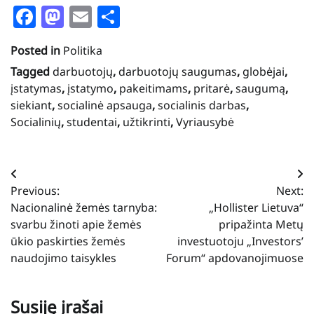
Facebook
Mastodon
Email
Share
Posted in
Politika
Tagged
darbuotojų
,
darbuotojų saugumas
,
globėjai
,
įstatymas
,
įstatymo
,
pakeitimams
,
pritarė
,
saugumą
,
siekiant
,
socialinė apsauga
,
socialinis darbas
,
Socialinių
,
studentai
,
užtikrinti
,
Vyriausybė
Navigacija
Previous:
Next:
tarp
Nacionalinė žemės tarnyba:
„Hollister Lietuva“
įrašų
svarbu žinoti apie žemės
pripažinta Metų
ūkio paskirties žemės
investuotoju „Investors’
naudojimo taisykles
Forum“ apdovanojimuose
Susiję įrašai