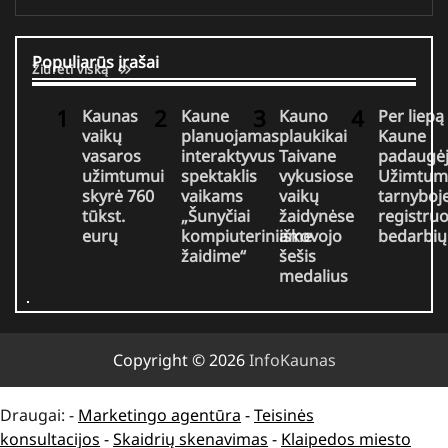
Populiarūs įrašai
Žiūrėti viską
Kaunas
Kaune
Kauno
Per liepą
vaikų
planuojamas
plaukikai
Kaune
vasaros
interaktyvus
Taivane
padaugė
užimtumui
spektaklis
vykusiose
Užimtum
skyrė 760
vaikams
vaikų
tarnyboj
tūkst.
„Šunyčiai
žaidynėse
registru
eurų
kompiuteriniame
iškovojo
bedarbių
žaidime“
šešis
medalius
Copyright © 2026
InfoKaunas
Draugai: -
Marketingo agentūra
-
Teisinės
konsultacijos
-
Skaidrių skenavimas
-
Klaipedos miesto