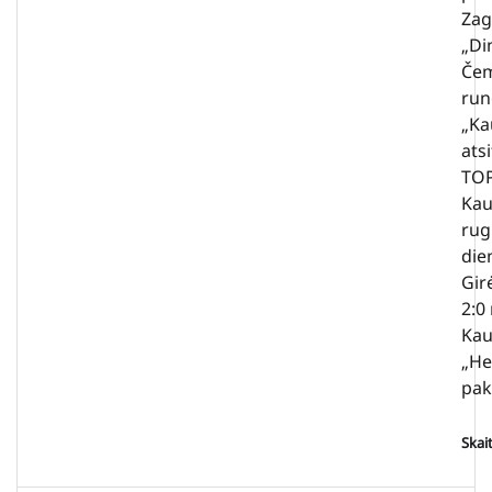
Zag
„Di
Čem
run
„Ka
atsi
TOP
Kau
rug
die
Gir
2:0
Kau
„He
pak
Skai