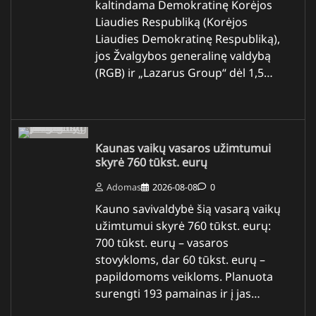
kaltindama Demokratinę Korėjos
Liaudies Respubliką (Korėjos
Liaudies Demokratinę Respubliką),
jos Žvalgybos generalinę valdybą
(RGB) ir „Lazarus Group“ dėl 1,5…
Kaunas vaikų vasaros užimtumui
skyrė 760 tūkst. eurų
Adomas
2026-08-08
0
Kauno savivaldybė šią vasarą vaikų
užimtumui skyrė 760 tūkst. eurų:
700 tūkst. eurų – vasaros
stovykloms, dar 60 tūkst. eurų –
papildomoms veikloms. Planuota
surengti 193 pamainas ir į jas…