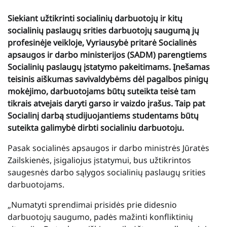
Siekiant užtikrinti socialinių darbuotojų ir kitų
socialinių paslaugų srities darbuotojų saugumą jų
profesinėje veikloje, Vyriausybė pritarė Socialinės
apsaugos ir darbo ministerijos (SADM) parengtiems
Socialinių paslaugų įstatymo pakeitimams. Įnešamas
teisinis aiškumas savivaldybėms dėl pagalbos pinigų
mokėjimo, darbuotojams būtų suteikta teisė tam
tikrais atvejais daryti garso ir vaizdo įrašus. Taip pat
Socialinį darbą studijuojantiems studentams būtų
suteikta galimybė dirbti socialiniu darbuotoju.
Pasak socialinės apsaugos ir darbo ministrės Jūratės
Zailskienės, įsigaliojus įstatymui, bus užtikrintos
saugesnės darbo sąlygos socialinių paslaugų srities
darbuotojams.
„Numatyti sprendimai prisidės prie didesnio
darbuotojų saugumo, padės mažinti konfliktinių