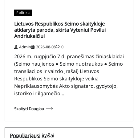
Politika
Lietuvos Respublikos Seimo skaitykloje
atidaryta paroda, skirta Vyteniui Povilui
Andriukaičiui
Admin
2026-08-08
0
2026 m. rugpjūčio 7 d. pranešimas žiniasklaidai
(Seimo naujienos ● Seimo nuotraukos ● Seimo
transliacijos ir vaizdo įrašai) Lietuvos
Respublikos Seimo skaitykloje veikia
Nepriklausomybės Akto signataro, gydytojo,
istoriko ir ilgamečio…
Skaityti Daugiau
Populiariausi įrašai
Peržiūrėti visus