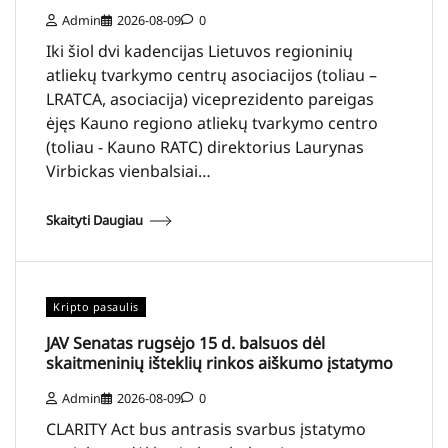
Admin
2026-08-09
0
Iki šiol dvi kadencijas Lietuvos regioninių
atliekų tvarkymo centrų asociacijos (toliau –
LRATCA, asociacija) viceprezidento pareigas
ėjęs Kauno regiono atliekų tvarkymo centro
(toliau - Kauno RATC) direktorius Laurynas
Virbickas vienbalsiai…
Skaityti Daugiau
Kripto pasaulis
JAV Senatas rugsėjo 15 d. balsuos dėl
skaitmeninių išteklių rinkos aiškumo įstatymo
Admin
2026-08-09
0
CLARITY Act bus antrasis svarbus įstatymo