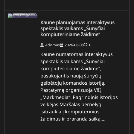
Kaune planuojamas interaktyvus
spektaklis vaikams „Šunyčiai
kompiuteriniame žaidime“
Adomas
2026-08-08
0
Kaune numatomas interaktyvus
spektaklis vaikams „Šunyčiai
kompiuteriniame žaidime“,
pasakojantis naują šunyčių
gelbėtojų komandos istoriją.
Pastatymą organizuoja VšĮ
„Markmedia“. Pagrindinis istorijos
veikėjas Maršalas pernelyg
įsitraukia į kompiuterinius
žaidimus ir praranda saiką.…