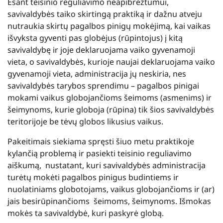
Esant teisinio reguliavimo neapibrėžtumui,
savivaldybės taiko skirtingą praktiką ir dažnu atveju
nutraukia skirtų pagalbos pinigų mokėjimą, kai vaikas
išvyksta gyventi pas globėjus (rūpintojus) į kitą
savivaldybę ir joje deklaruojama vaiko gyvenamoji
vieta, o savivaldybės, kurioje naujai deklaruojama vaiko
gyvenamoji vieta, administracija jų neskiria, nes
savivaldybės tarybos sprendimu – pagalbos pinigai
mokami vaikus globojančioms šeimoms (asmenims) ir
šeimynoms, kurie globoja (rūpina) tik šios savivaldybės
teritorijoje be tėvų globos likusius vaikus.
Pakeitimais siekiama spręsti šiuo metu praktikoje
kylančią problemą ir pasiekti teisinio reguliavimo
aiškumą, nustatant, kuri savivaldybės administracija
turėtų mokėti pagalbos pinigus budintiems ir
nuolatiniams globotojams, vaikus globojančioms ir (ar)
jais besirūpinančioms šeimoms, šeimynoms. Išmokas
mokės ta savivaldybė, kuri paskyrė globą.