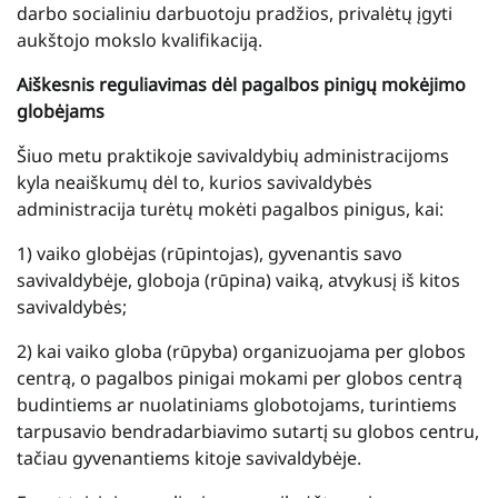
darbo socialiniu darbuotoju pradžios, privalėtų įgyti
aukštojo mokslo kvalifikaciją.
Aiškesnis reguliavimas dėl pagalbos pinigų mokėjimo
globėjams
Šiuo metu praktikoje savivaldybių administracijoms
kyla neaiškumų dėl to, kurios savivaldybės
administracija turėtų mokėti pagalbos pinigus, kai:
1) vaiko globėjas (rūpintojas), gyvenantis savo
savivaldybėje, globoja (rūpina) vaiką, atvykusį iš kitos
savivaldybės;
2) kai vaiko globa (rūpyba) organizuojama per globos
centrą, o pagalbos pinigai mokami per globos centrą
budintiems ar nuolatiniams globotojams, turintiems
tarpusavio bendradarbiavimo sutartį su globos centru,
tačiau gyvenantiems kitoje savivaldybėje.