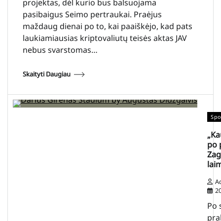
projektas, dėl kurio bus balsuojama
pasibaigus Seimo pertraukai. Praėjus
maždaug dienai po to, kai paaiškėjo, kad pats
laukiamiausias kriptovaliutų teisės aktas JAV
nebus svarstomas…
Skaityti Daugiau
Spo
„Ka
po 
Zag
lai
A
2
Po 
pra