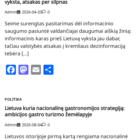
vyksta, atsakas per silpnas
Admin
2026-04-20
0
Seime surengtas pasitarimas dėl informacinio
saugumo pasiuntė valdančiajai daugumai aiškią žinią:
informacinis karas prieš Lietuvą vyksta jau dabar,
tačiau valstybės atsakas į kremliaus dezinformaciją
tebėra […]
Facebook
Mastodon
Email
Share
POLITIKA
Lietuva kuria nacionalinę gastronomijos strategiją:
ambicijos gastro turizmo žemėlapyje
Admin
2026-08-04
0
Lietuvos istorijoje pirmą kartą rengiama nacionalinė