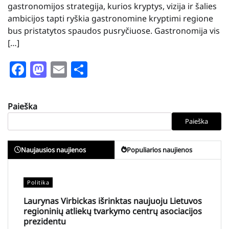
gastronomijos strategija, kurios kryptys, vizija ir šalies
ambicijos tapti ryškia gastronomine kryptimi regione
bus pristatytos spaudos pusryčiuose. Gastronomija vis
[…]
Facebook
Mastodon
Email
Share
Paieška
Paieška
Naujausios naujienos
Populiarios naujienos
Politika
Laurynas Virbickas išrinktas naujuoju Lietuvos
regioninių atliekų tvarkymo centrų asociacijos
prezidentu