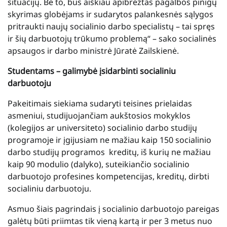
situacijų. Be to, bus aiškiau apibrėžtas pagalbos pinigų
skyrimas globėjams ir sudarytos palankesnės sąlygos
pritraukti naujų socialinio darbo specialistų – tai spręs
ir šių darbuotojų trūkumo problemą“ – sako socialinės
apsaugos ir darbo ministrė Jūratė Zailskienė.
Studentams – galimybė įsidarbinti socialiniu
darbuotoju
Pakeitimais siekiama sudaryti teisines prielaidas
asmeniui, studijuojančiam aukštosios mokyklos
(kolegijos ar universiteto) socialinio darbo studijų
programoje ir įgijusiam ne mažiau kaip 150 socialinio
darbo studijų programos kreditų, iš kurių ne mažiau
kaip 90 modulio (dalyko), suteikiančio socialinio
darbuotojo profesines kompetencijas, kreditų, dirbti
socialiniu darbuotoju.
Asmuo šiais pagrindais į socialinio darbuotojo pareigas
galėtų būti priimtas tik vieną kartą ir per 3 metus nuo