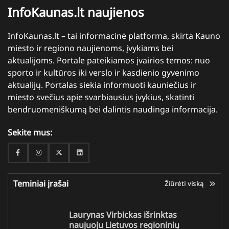
InfoKaunas.lt naujienos
InfoKaunas.lt – tai informacinė platforma, skirta Kauno
miesto ir regiono naujienoms, įvykiams bei
aktualijoms. Portale pateikiamos įvairios temos: nuo
sporto ir kultūros iki verslo ir kasdienio gyvenimo
aktualijų. Portalas siekia informuoti kauniečius ir
miesto svečius apie svarbiausius įvykius, skatinti
bendruomeniškumą bei dalintis naudinga informacija.
Sekite mus:
Facebook
Instagram
Twitter
Linkedin
Teminiai įrašai
Žiūrėti viską
Laurynas Virbickas išrinktas
naujuoju Lietuvos regioninių