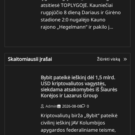
atsitiesė TOPLYGOJE. Kauniečiai
rugpjūčio 8 dieną Dariaus ir Girėno
stadione 2:0 nugalėjo Kauno
rajono „Hegelmann“ ir pakilo į…
Skaitomiausii įrašai
Žiūrėti viską
Bybit pateikė ieškinį dėl 1,5 mlrd.
USD kriptovaliutos vagystės,
siekdama atsakomybės iš Šiaurės
Korėjos ir Lazarus Group
Admin
2026-08-08
0
Kriptovaliutų birža „Bybit“ pateikė
civilinį ieškinį JAV Kolumbijos
apygardos federaliniame teisme,