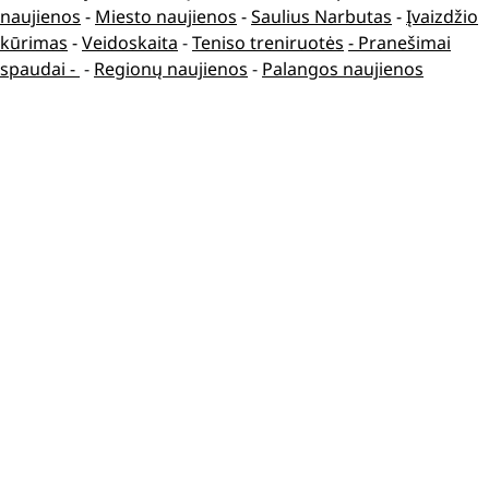
naujienos
-
Miesto naujienos
-
Saulius Narbutas
-
Įvaizdžio
kūrimas
-
Veidoskaita
-
Teniso treniruotės
- Pranešimai
spaudai -
-
Regionų naujienos
-
Palangos naujienos