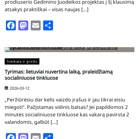
prodiuserio Gedimino Juodeikos projektas į šį klausimą
atsakys praktiškai – visas naujas […]
Facebook
Mastodon
Email
Share
Sveikata ir grožis
Tyrimas: lietuviai nuvertina laiką, praleidžiamą
socialiniuose tinkluose
2026-03-12
„Peržiūrėsiu dar kelis vaizdo įrašus ir jau tikrai eisiu
miegoti“. Pažįstamas vidinis balsas? Jei papildomos 2
minutės socialiniuose tinkluose kas vakarą pavirsta 2
valandomis, galbūt […]
Facebook
Mastodon
Email
Share