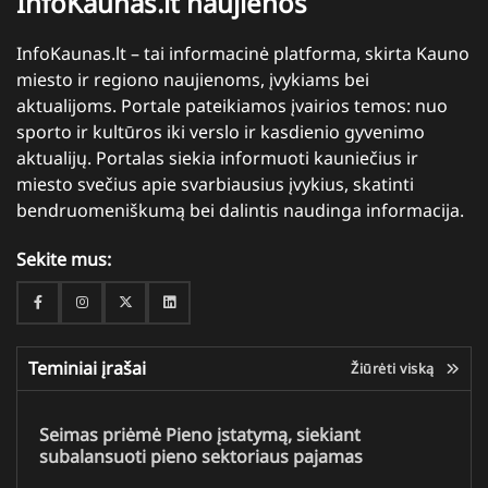
InfoKaunas.lt naujienos
InfoKaunas.lt – tai informacinė platforma, skirta Kauno
miesto ir regiono naujienoms, įvykiams bei
aktualijoms. Portale pateikiamos įvairios temos: nuo
sporto ir kultūros iki verslo ir kasdienio gyvenimo
aktualijų. Portalas siekia informuoti kauniečius ir
miesto svečius apie svarbiausius įvykius, skatinti
bendruomeniškumą bei dalintis naudinga informacija.
Sekite mus:
Facebook
Instagram
Twitter
Linkedin
Teminiai įrašai
Žiūrėti viską
Seimas priėmė Pieno įstatymą, siekiant
subalansuoti pieno sektoriaus pajamas