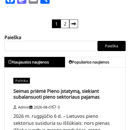
Įrašų
1
2
puslapiavimas
Paieška
Paieška
Naujausios naujienos
Populiarios naujienos
Politika
Seimas priėmė Pieno įstatymą, siekiant
subalansuoti pieno sektoriaus pajamas
Admin
2026-08-07
0
2026 m. rugpjūčio 6 d. – Lietuvos pieno
sektorius susiduria su iššūkiais: nors pienas
išlieka svarbus maisto produktas, pieno