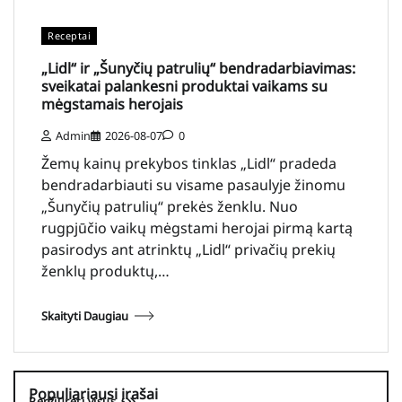
Receptai
„Lidl“ ir „Šunyčių patrulių“ bendradarbiavimas:
sveikatai palankesni produktai vaikams su
mėgstamais herojais
Admin
2026-08-07
0
Žemų kainų prekybos tinklas „Lidl“ pradeda
bendradarbiauti su visame pasaulyje žinomu
„Šunyčių patrulių“ prekės ženklu. Nuo
rugpjūčio vaikų mėgstami herojai pirmą kartą
pasirodys ant atrinktų „Lidl“ privačių prekių
ženklų produktų,…
Skaityti Daugiau
Populiariausi įrašai
Peržiūrėti visus