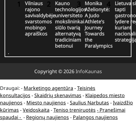
Vilniaus
Kauno
Monika
Lietuva s
rajono
technologijos
Aželionytė:
tapti
savivaldybėje
universiteto
A Judo
gastrono
svarstomos
mokslininkai
Athlete’s
lydere r
mobingo
siūlo tvarią
Journey
kuriant
apraiškos
alternatyvą
Towards
nacional
tradiciniam
the
strategij
betonui
Paralympics
Copyright © 2026
InfoKaunas
Draugai: -
Marketingo agentūra
-
Teisinės
konsultacijos
-
Skaidrių skenavimas
-
Klaipedos miesto
naujienos
-
Miesto naujienos
-
Saulius Narbutas
-
Įvaizdžio
kūrimas
-
Veidoskaita
-
Teniso treniruotės
- Pranešimai
spaudai -
-
Regionų naujienos
-
Palangos naujienos