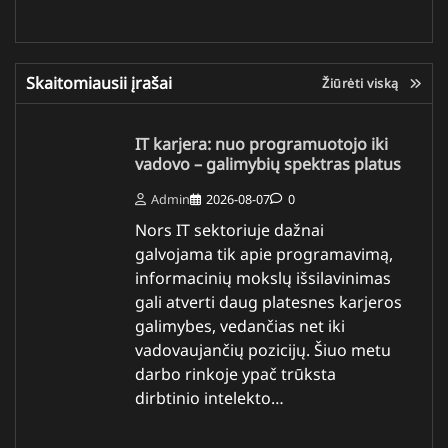
Skaitomiausii įrašai
Žiūrėti viską
IT karjera: nuo programuotojo iki
vadovo – galimybių spektras platus
Admin
2026-08-07
0
Nors IT sektoriuje dažnai
galvojama tik apie programavimą,
informacinių mokslų išsilavinimas
gali atverti daug platesnes karjeros
galimybes, vedančias net iki
vadovaujančių pozicijų. Šiuo metu
darbo rinkoje ypač trūksta
dirbtinio intelekto…