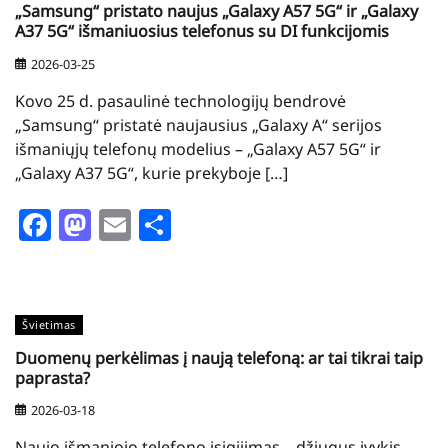
„Samsung“ pristato naujus „Galaxy A57 5G“ ir „Galaxy
A37 5G“ išmaniuosius telefonus su DI funkcijomis
2026-03-25
Kovo 25 d. pasaulinė technologijų bendrovė
„Samsung“ pristatė naujausius „Galaxy A“ serijos
išmaniųjų telefonų modelius – „Galaxy A57 5G“ ir
„Galaxy A37 5G“, kurie prekyboje […]
Facebook
Mastodon
Email
Share
Švietimas
Duomenų perkėlimas į naują telefoną: ar tai tikrai taip
paprasta?
2026-03-18
Naujo išmaniojo telefono įsigijimas – džiugus įvykis,