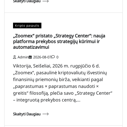
Skaityti Daugiau
Kripto pasaulis
„Zoomex“ pristato „Strategy Center“: nauja
platforma prekybos strategijų kūrimui ir
automatizavimui
Admin
2026-08-07
0
Viktorija, Seišeliai, 2026 m. rugpjūčio 6 d.
„Zoomex“, pasaulinė kriptovaliutų išvestinių
finansinių priemonių birža, veikianti pagal
„paprastumas × paprastumas naudoti ×
greitis“ filosofiją, plečia savo „Strategy Center“
– integruotą prekybos centrą,…
Skaityti Daugiau