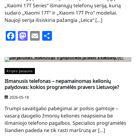
„Xiaomi 17T Series“ išmaniųjų telefonų seriją, kurią
sudaro „Xiaomi 17T“ ir „Xiaomi 17T Pro“ modeliai.
Naujoji serija išsiskiria pažangia „Leica“ […]
Facebook
Mastodon
Email
Share
Kripto pasaulis
Išmanusis telefonas – nepamainomas kelionių
palydovas: kokios programėlės pravers Lietuvoje?
2026-05-18
Trumpi savaitgalio pabėgimai ar poilsis gamtoje –
vasarą daugelio žmonių kelionės neapsieina be
išmaniojo telefono pagalbos. Specialios programėlės
šiandien padeda ne tik rasti maršrutą ar […]