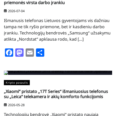
priemonės virsta darbo įrankiu
2026-07-04
Išmanusis telefonas Lietuvos gyventojams vis dažniau
tampa ne tik ryšio priemone, bet ir kasdieniu darbo
įrankiu. Technologijų bendrovės „Samsung“ užsakymu
atlikta „Nordstat“ apklausa rodo, kad […]
Facebook
Mastodon
Email
Share
Kripto pasaulis
„Xiaomi“ pristato „17T Series“ išmaniuosius telefonus
su „Leica“ telekamera ir akių komforto funkcijomis
2026-05-28
Technologijų bendrovė „Xiaomi“ pristato naująją