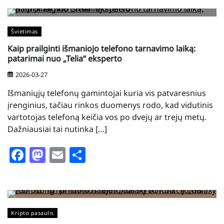
Švietimas
Kaip prailginti išmaniojo telefono tarnavimo laiką:
patarimai nuo „Telia“ eksperto
2026-03-27
Išmaniųjų telefonų gamintojai kuria vis patvaresnius
įrenginius, tačiau rinkos duomenys rodo, kad vidutinis
vartotojas telefoną keičia vos po dvejų ar trejų metų.
Dažniausiai tai nutinka […]
Facebook
Mastodon
Email
Share
Kripto pasaulis