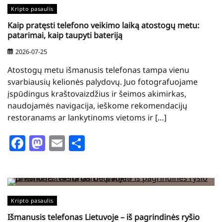
Kripto pasaulis
Kaip pratęsti telefono veikimo laiką atostogų metu:
patarimai, kaip taupyti bateriją
2026-07-25
Atostogų metu išmanusis telefonas tampa vienu
svarbiausių kelionės palydovų. Juo fotografuojame
įspūdingus kraštovaizdžius ir šeimos akimirkas,
naudojamės navigacija, ieškome rekomendacijų
restoranams ar lankytinoms vietoms ir […]
Facebook
Mastodon
Email
Share
Kripto pasaulis
Išmanusis telefonas Lietuvoje – iš pagrindinės ryšio