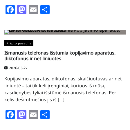
Facebook
Mastodon
Email
Share
Kripto pasaulis
Išmanusis telefonas išstumia kopijavimo aparatus,
diktofonus ir net liniuotes
2026-03-27
Kopijavimo aparatas, diktofonas, skaičiuotuvas ar net
liniuotė – tai tik keli įrenginiai, kuriuos iš mūsų
kasdienybės tyliai išstūmė išmanusis telefonas. Per
kelis dešimtmečius jis iš […]
Facebook
Mastodon
Email
Share