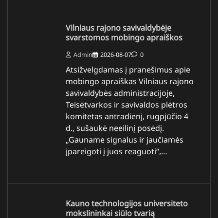
Vilniaus rajono savivaldybėje
svarstomos mobingo apraiškos
Admin
2026-08-07
0
Atsižvelgdamas į pranešimus apie
mobingo apraiškas Vilniaus rajono
savivaldybės administracijoje,
Teisėtvarkos ir savivaldos plėtros
komitetas antradienį, rugpjūčio 4
d., sušaukė neeilinį posėdį.
„Gauname signalus ir jaučiamės
įpareigoti į juos reaguoti“,…
Kauno technologijos universiteto
mokslininkai siūlo tvarią