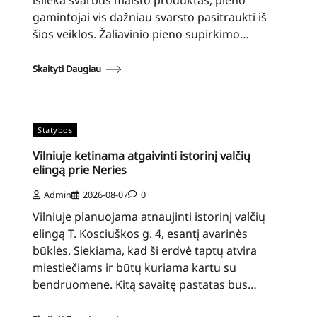
gamintojai vis dažniau svarsto pasitraukti iš
šios veiklos. Žaliavinio pieno supirkimo…
Skaityti Daugiau
Statybos
Vilniuje ketinama atgaivinti istorinį valčių
elingą prie Neries
Admin
2026-08-07
0
Vilniuje planuojama atnaujinti istorinį valčių
elingą T. Kosciuškos g. 4, esantį avarinės
būklės. Siekiama, kad ši erdvė taptų atvira
miestiečiams ir būtų kuriama kartu su
bendruomene. Kitą savaitę pastatas bus…