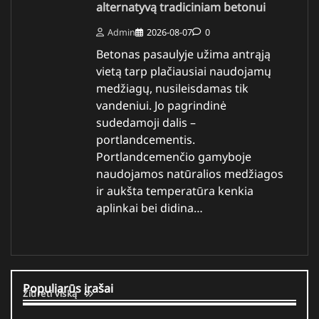
alternatyvą tradiciniam betonui
Admin
2026-08-07
0
Betonas pasaulyje užima antrąją
vietą tarp plačiausiai naudojamų
medžiagų, nusileisdamas tik
vandeniui. Jo pagrindinė
sudedamoji dalis –
portlandcementis.
Portlandcemenčio gamyboje
naudojamos natūralios medžiagos
ir aukšta temperatūra kenkia
aplinkai bei didina…
Populiarūs įrašai
Žiūrėti viską