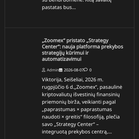
pastatas bus…
„Zoomex“ pristato „Strategy
Center“: nauja platforma prekybos
strategijų kūrimui ir
automatizavimui
Admin
2026-08-07
0
Viktorija, Seišeliai, 2026 m.
rugpjūčio 6 d.„Zoomex“, pasaulinė
kriptovaliutų išvestinių finansinių
priemonių birža, veikianti pagal
„paprastumas × paprastumas
naudoti × greitis“ filosofiją, plečia
savo „Strategy Center“ –
integruotą prekybos centrą,…