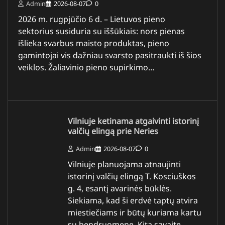
Admin
2026-08-07
0
2026 m. rugpjūčio 6 d. – Lietuvos pieno
sektorius susiduria su iššūkiais: nors pienas
išlieka svarbus maisto produktas, pieno
gamintojai vis dažniau svarsto pasitraukti iš šios
veiklos. Žaliavinio pieno supirkimo…
Vilniuje ketinama atgaivinti istorinį
valčių elingą prie Neries
Admin
2026-08-07
0
Vilniuje planuojama atnaujinti
istorinį valčių elingą T. Kosciuškos
g. 4, esantį avarinės būklės.
Siekiama, kad ši erdvė taptų atvira
miestiečiams ir būtų kuriama kartu
su bendruomene. Kitą savaitę