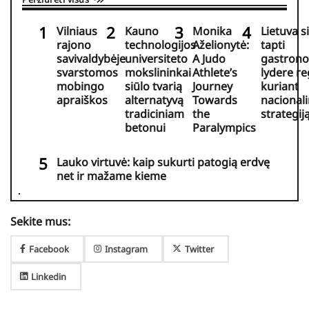
Vilniaus
Kauno
Monika
Lietuva s
rajono
technologijos
Aželionytė:
tapti
savivaldybėje
universiteto
A Judo
gastrono
svarstomos
mokslininkai
Athlete’s
lydere r
mobingo
siūlo tvarią
Journey
kuriant
apraiškos
alternatyvą
Towards
nacional
tradiciniam
the
strategij
betonui
Paralympics
Lauko virtuvė: kaip sukurti patogią erdvę
net ir mažame kieme
Sekite mus:
Facebook
Instagram
Twitter
Linkedin