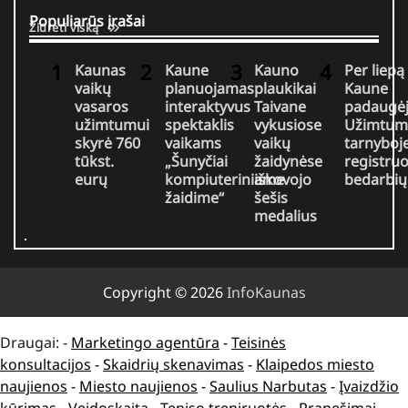
Populiarūs įrašai
Žiūrėti viską
Kaunas
Kaune
Kauno
Per liepą
vaikų
planuojamas
plaukikai
Kaune
vasaros
interaktyvus
Taivane
padaugė
užimtumui
spektaklis
vykusiose
Užimtum
skyrė 760
vaikams
vaikų
tarnyboj
tūkst.
„Šunyčiai
žaidynėse
registru
eurų
kompiuteriniame
iškovojo
bedarbių
žaidime“
šešis
medalius
Copyright © 2026
InfoKaunas
Draugai: -
Marketingo agentūra
-
Teisinės
konsultacijos
-
Skaidrių skenavimas
-
Klaipedos miesto
naujienos
-
Miesto naujienos
-
Saulius Narbutas
-
Įvaizdžio
kūrimas
-
Veidoskaita
-
Teniso treniruotės
- Pranešimai