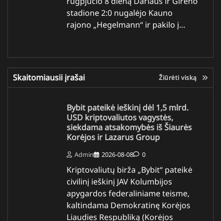
rugpjūčio 8 dieną Dariaus ir Girėno
stadione 2:0 nugalėjo Kauno
rajono „Hegelmann“ ir pakilo į…
Skaitomiausii įrašai
Žiūrėti viską
Bybit pateikė ieškinį dėl 1,5 mlrd.
USD kriptovaliutos vagystės,
siekdama atsakomybės iš Šiaurės
Korėjos ir Lazarus Group
Admin
2026-08-08
0
Kriptovaliutų birža „Bybit“ pateikė
civilinį ieškinį JAV Kolumbijos
apygardos federaliniame teisme,
kaltindama Demokratinę Korėjos
Liaudies Respubliką (Korėjos