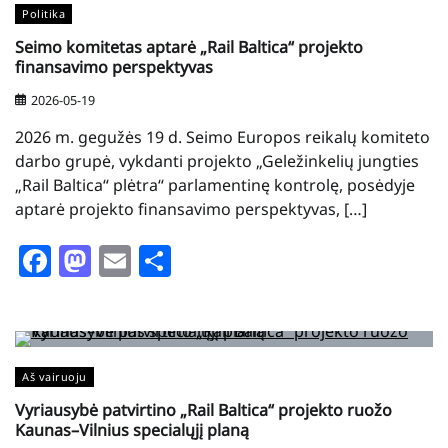
Politika
Seimo komitetas aptarė „Rail Baltica“ projekto
finansavimo perspektyvas
2026-05-19
2026 m. gegužės 19 d. Seimo Europos reikalų komiteto
darbo grupė, vykdanti projekto „Geležinkelių jungties
„Rail Baltica“ plėtra“ parlamentinę kontrolę, posėdyje
aptarė projekto finansavimo perspektyvas, […]
Facebook
Mastodon
Email
Share
Aš vairuoju
Vyriausybė patvirtino „Rail Baltica“ projekto ruožo
Kaunas–Vilnius specialųjį planą