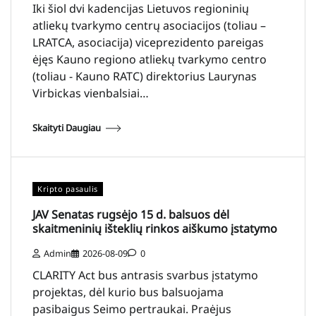
Iki šiol dvi kadencijas Lietuvos regioninių
atliekų tvarkymo centrų asociacijos (toliau –
LRATCA, asociacija) viceprezidento pareigas
ėjęs Kauno regiono atliekų tvarkymo centro
(toliau - Kauno RATC) direktorius Laurynas
Virbickas vienbalsiai…
Skaityti Daugiau
Kripto pasaulis
JAV Senatas rugsėjo 15 d. balsuos dėl
skaitmeninių išteklių rinkos aiškumo įstatymo
Admin
2026-08-09
0
CLARITY Act bus antrasis svarbus įstatymo
projektas, dėl kurio bus balsuojama
pasibaigus Seimo pertraukai. Praėjus