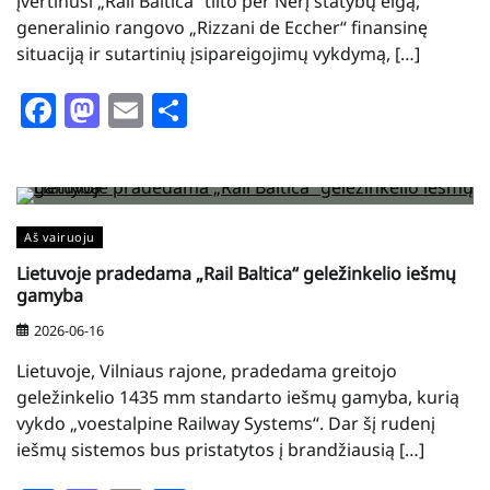
įvertinusi „Rail Baltica“ tilto per Nerį statybų eigą,
generalinio rangovo „Rizzani de Eccher“ finansinę
situaciją ir sutartinių įsipareigojimų vykdymą, […]
Facebook
Mastodon
Email
Share
Aš vairuoju
Lietuvoje pradedama „Rail Baltica“ geležinkelio iešmų
gamyba
2026-06-16
Lietuvoje, Vilniaus rajone, pradedama greitojo
geležinkelio 1435 mm standarto iešmų gamyba, kurią
vykdo „voestalpine Railway Systems“. Dar šį rudenį
iešmų sistemos bus pristatytos į brandžiausią […]