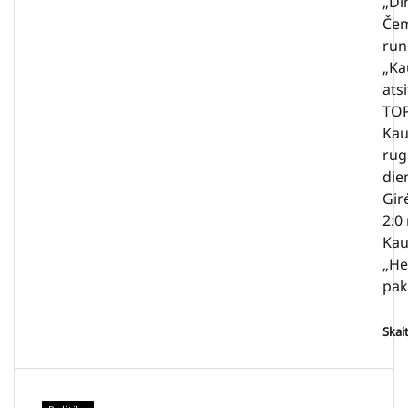
„Di
Čem
run
„Ka
atsi
TOP
Kau
rug
die
Gir
2:0
Kau
„He
pak
Skai