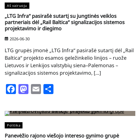
Aš vairuoju
„LTG Infra“ pasirašė sutartį su jungtinės veiklos
partneriais dėl „Rail Baltica“ signalizacijos sistemos
projektavimo ir diegimo
2026-06-30
LTG grupės įmonė „LTG Infra“ pasirašė sutartį dėl „Rail
Baltica“ projekto esamos geležinkelio linijos – ruože
Lietuvos ir Lenkijos valstybių siena–Palemonas –
signalizacijos sistemos projektavimo, […]
Facebook
Mastodon
Email
Share
Politika
Panevėžio rajono viešojo intereso gynimo grupė