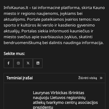
InfoKaunas.lt – tai informacinė platforma, skirta Kauno
miesto ir regiono naujienoms, įvykiams bei
aktualijoms. Portale pateikiamos įvairios temos: nuo
sporto ir kultūros iki verslo ir kasdienio gyvenimo
aktualijų. Portalas siekia informuoti kauniečius ir
miesto svečius apie svarbiausius įvykius, skatinti
bendruomeniškumą bei dalintis naudinga informacija.
Sekite mus:
Facebook
Instagram
Twitter
Linkedin
Teminiai įrašai
Žiūrėti viską
Laurynas Virbickas išrinktas
naujuoju Lietuvos regioninių
atliekų tvarkymo centrų asociacijos
prezidentu