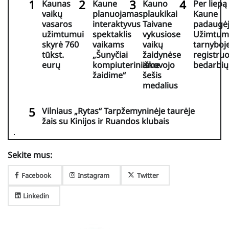
Kaunas
Kaune
Kauno
Per liepą
vaikų
planuojamas
plaukikai
Kaune
vasaros
interaktyvus
Taivane
padaugė
užimtumui
spektaklis
vykusiose
Užimtum
skyrė 760
vaikams
vaikų
tarnyboj
tūkst.
„Šunyčiai
žaidynėse
registru
eurų
kompiuteriniame
iškovojo
bedarbių
žaidime“
šešis
medalius
Vilniaus „Rytas“ Tarpžemyninėje taurėje
žais su Kinijos ir Ruandos klubais
Sekite mus:
Facebook
Instagram
Twitter
Linkedin