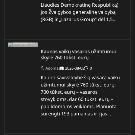
Liaudies Demokratinę Respubliką),
jos Žvalgybos generalinę valdybą
(RGB) ir „Lazarus Group“ dėl 1,5…
Kaunas vaikų vasaros užimtumui
skyrė 760 tūkst. eurų
Adomas
2026-08-08
0
Kauno savivaldybė šią vasarą vaikų
užimtumui skyrė 760 tūkst. eurų:
700 tūkst. eurų – vasaros
stovykloms, dar 60 tūkst. eurų –
papildomoms veikloms. Planuota
surengti 193 pamainas ir į jas…