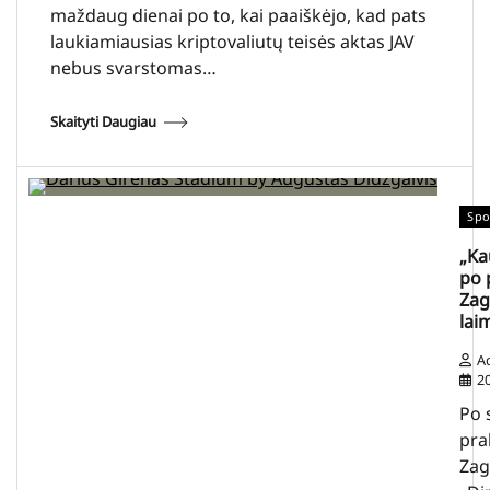
maždaug dienai po to, kai paaiškėjo, kad pats
laukiamiausias kriptovaliutų teisės aktas JAV
nebus svarstomas…
Skaityti Daugiau
Spo
„Ka
po 
Zag
lai
A
2
Po 
pra
Zag