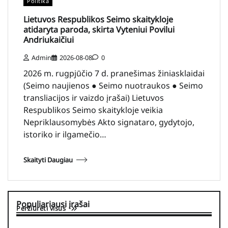
Politika
Lietuvos Respublikos Seimo skaitykloje
atidaryta paroda, skirta Vyteniui Povilui
Andriukaičiui
Admin
2026-08-08
0
2026 m. rugpjūčio 7 d. pranešimas žiniasklaidai
(Seimo naujienos ● Seimo nuotraukos ● Seimo
transliacijos ir vaizdo įrašai) Lietuvos
Respublikos Seimo skaitykloje veikia
Nepriklausomybės Akto signataro, gydytojo,
istoriko ir ilgamečio…
Skaityti Daugiau
Populiariausi įrašai
Peržiūrėti visus