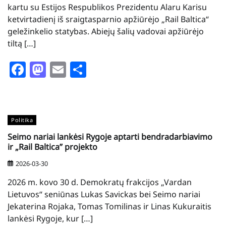
kartu su Estijos Respublikos Prezidentu Alaru Karisu
ketvirtadienį iš sraigtasparnio apžiūrėjo „Rail Baltica“
geležinkelio statybas. Abiejų šalių vadovai apžiūrėjo
tiltą […]
Facebook
Mastodon
Email
Share
Politika
Seimo nariai lankėsi Rygoje aptarti bendradarbiavimo
ir „Rail Baltica” projekto
2026-03-30
2026 m. kovo 30 d. Demokratų frakcijos „Vardan
Lietuvos“ seniūnas Lukas Savickas bei Seimo nariai
Jekaterina Rojaka, Tomas Tomilinas ir Linas Kukuraitis
lankėsi Rygoje, kur […]