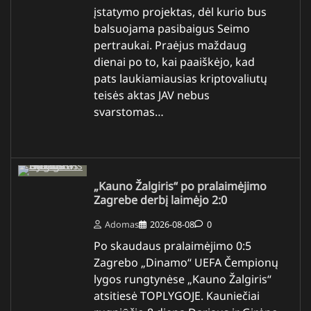
įstatymo projektas, dėl kurio bus
balsuojama pasibaigus Seimo
pertraukai. Praėjus maždaug
dienai po to, kai paaiškėjo, kad
pats laukiamiausias kriptovaliutų
teisės aktas JAV nebus
svarstomas…
„Kauno Žalgiris“ po pralaimėjimo
Zagrebe derbį laimėjo 2:0
Adomas
2026-08-08
0
Po skaudaus pralaimėjimo 0:5
Zagrebo „Dinamo“ UEFA Čempionų
lygos rungtynėse „Kauno Žalgiris“
atsitiesė TOPLYGOJE. Kauniečiai