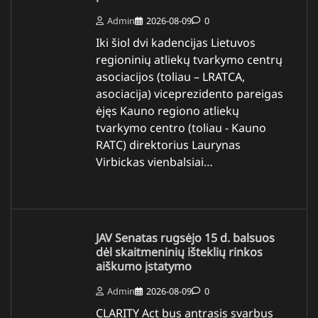
Admin
2026-08-09
0
Iki šiol dvi kadencijas Lietuvos
regioninių atliekų tvarkymo centrų
asociacijos (toliau – LRATCA,
asociacija) viceprezidento pareigas
ėjęs Kauno regiono atliekų
tvarkymo centro (toliau - Kauno
RATC) direktorius Laurynas
Virbickas vienbalsiai…
JAV Senatas rugsėjo 15 d. balsuos
dėl skaitmeninių išteklių rinkos
aiškumo įstatymo
Admin
2026-08-09
0
CLARITY Act bus antrasis svarbus