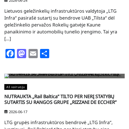
2026-06-24
Lietuvos geležinkelių infrastruktūros valdytoja „LTG
Infra“ pasirašė sutartį su bendrove UAB „Tilsta“ dėl
geležinkelio pervažos Rokelių gatvėje Kaune
panaikinimo ir automobilių tunelio įrengimo. Tai yra
[…]
Facebook
Mastodon
Email
Share
Aš vairuoju
NUTRAUKTA „Rail Baltica” TILTO PER NERĮ STATYBŲ
SUTARTIS SU RANGOS GRUPE „RIZZANI DE ECCHER”
2026-06-17
LTG grupės infrastruktūros bendrovė „LTG Infra“,