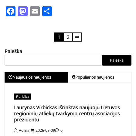
Facebook
Mastodon
Email
Share
Įrašų
1
2
puslapiavimas
Paieška
Paieška
Naujausios naujienos
Populiarios naujienos
Politika
Laurynas Virbickas išrinktas naujuoju Lietuvos
regioninių atliekų tvarkymo centrų asociacijos
prezidentu
Admin
2026-08-09
0