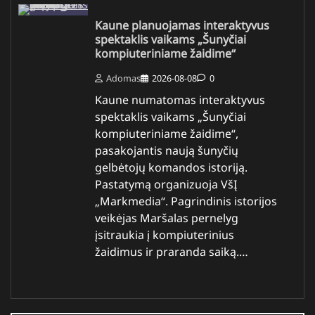
Kaune planuojamas interaktyvus
spektaklis vaikams „Šunyčiai
kompiuteriniame žaidime“
Adomas
2026-08-08
0
Kaune numatomas interaktyvus
spektaklis vaikams „Šunyčiai
kompiuteriniame žaidime“,
pasakojantis naują šunyčių
gelbėtojų komandos istoriją.
Pastatymą organizuoja VšĮ
„Markmedia“. Pagrindinis istorijos
veikėjas Maršalas pernelyg
įsitraukia į kompiuterinius
žaidimus ir praranda saiką.…