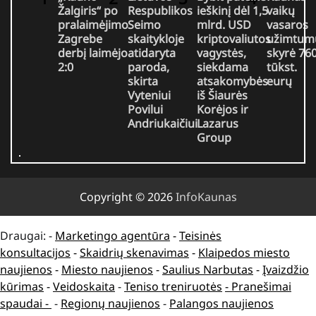
Žalgiris“ po
Respublikos
ieškinį dėl 1,5
vaikų
pralaimėjimo
Seimo
mlrd. USD
vasaros
Zagrebe
skaitykloje
kriptovaliutos
užimtum
derbį laimėjo
atidaryta
vagystės,
skyrė 76
2:0
paroda,
siekdama
tūkst.
skirta
atsakomybės
eurų
Vyteniui
iš Šiaurės
Povilui
Korėjos ir
Andriukaičiui
Lazarus
Group
Copyright © 2026
InfoKaunas
Draugai: -
Marketingo agentūra
-
Teisinės
konsultacijos
-
Skaidrių skenavimas
-
Klaipedos miesto
naujienos
-
Miesto naujienos
-
Saulius Narbutas
-
Įvaizdžio
kūrimas
-
Veidoskaita
-
Teniso treniruotės
- Pranešimai
spaudai -
-
Regionų naujienos
-
Palangos naujienos