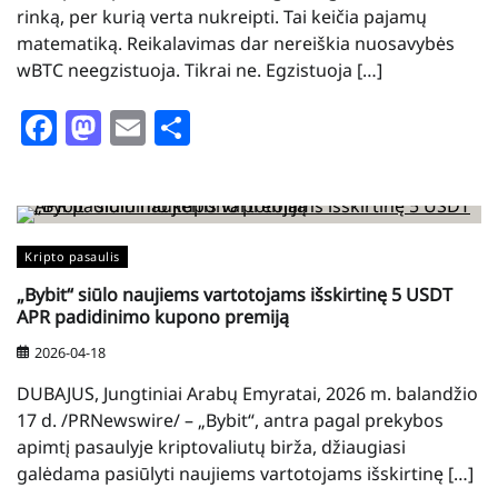
rinką, per kurią verta nukreipti. Tai keičia pajamų
matematiką. Reikalavimas dar nereiškia nuosavybės
wBTC neegzistuoja. Tikrai ne. Egzistuoja […]
Facebook
Mastodon
Email
Share
Kripto pasaulis
„Bybit“ siūlo naujiems vartotojams išskirtinę 5 USDT
APR padidinimo kupono premiją
2026-04-18
DUBAJUS, Jungtiniai Arabų Emyratai, 2026 m. balandžio
17 d. /PRNewswire/ – „Bybit“, antra pagal prekybos
apimtį pasaulyje kriptovaliutų birža, džiaugiasi
galėdama pasiūlyti naujiems vartotojams išskirtinę […]