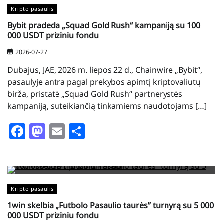
Kripto pasaulis
Bybit pradeda „Squad Gold Rush“ kampaniją su 100
000 USDT priziniu fondu
2026-07-27
Dubajus, JAE, 2026 m. liepos 22 d., Chainwire „Bybit“,
pasaulyje antra pagal prekybos apimtį kriptovaliutų
birža, pristatė „Squad Gold Rush“ partnerystės
kampaniją, suteikiančią tinkamiems naudotojams […]
Facebook
Mastodon
Email
Share
Kripto pasaulis
1win skelbia „Futbolo Pasaulio taurės” turnyrą su 5 000
000 USDT priziniu fondu