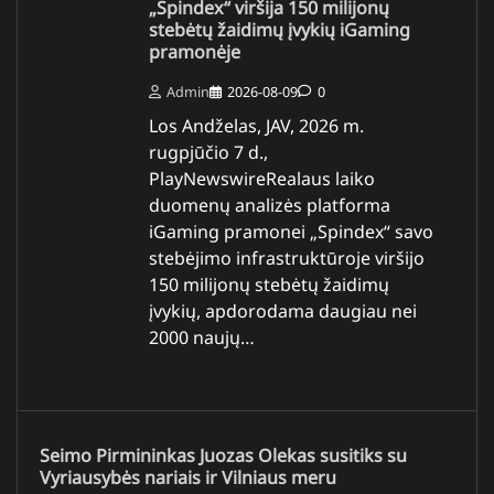
„Spindex“ viršija 150 milijonų
stebėtų žaidimų įvykių iGaming
pramonėje
Admin
2026-08-09
0
Los Andželas, JAV, 2026 m.
rugpjūčio 7 d.,
PlayNewswireRealaus laiko
duomenų analizės platforma
iGaming pramonei „Spindex“ savo
stebėjimo infrastruktūroje viršijo
150 milijonų stebėtų žaidimų
įvykių, apdorodama daugiau nei
2000 naujų…
Seimo Pirmininkas Juozas Olekas susitiks su
Vyriausybės nariais ir Vilniaus meru