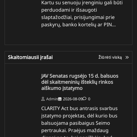
Kartu su senuoju įrenginiu gali būti
perduodami ir išsaugoti
slaptažodžiai, prisijungimai prie
paskyrų, banko kortelių ar PIN…
Skaitomiausii įrašai
Žiūrėti viską
JAV Senatas rugsėjo 15 d. balsuos
dėl skaitmeninių išteklių rinkos
aiškumo įstatymo
Admin
2026-08-09
0
CLARITY Act bus antrasis svarbus
įstatymo projektas, dėl kurio bus
balsuojama pasibaigus Seimo
pertraukai. Praėjus maždaug