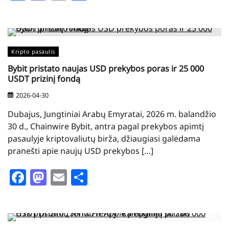
Kripto pasaulis
Bybit pristato naujas USD prekybos poras ir 25 000
USDT prizinį fondą
2026-04-30
Dubajus, Jungtiniai Arabų Emyratai, 2026 m. balandžio
30 d., Chainwire Bybit, antra pagal prekybos apimtį
pasaulyje kriptovaliutų birža, džiaugiasi galėdama
pranešti apie naujų USD prekybos […]
Facebook
Mastodon
Email
Share