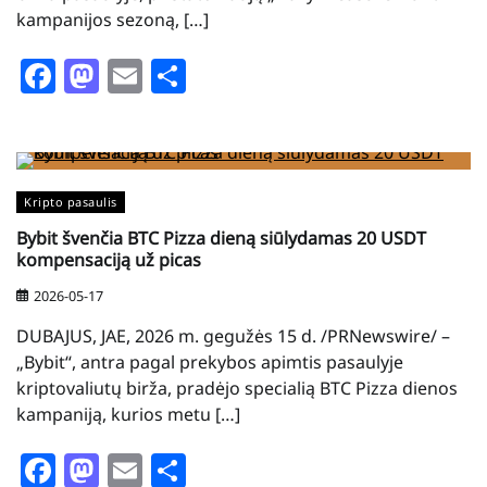
kampanijos sezoną, […]
Facebook
Mastodon
Email
Share
Kripto pasaulis
Bybit švenčia BTC Pizza dieną siūlydamas 20 USDT
kompensaciją už picas
2026-05-17
DUBAJUS, JAE, 2026 m. gegužės 15 d. /PRNewswire/ –
„Bybit“, antra pagal prekybos apimtis pasaulyje
kriptovaliutų birža, pradėjo specialią BTC Pizza dienos
kampaniją, kurios metu […]
Facebook
Mastodon
Email
Share