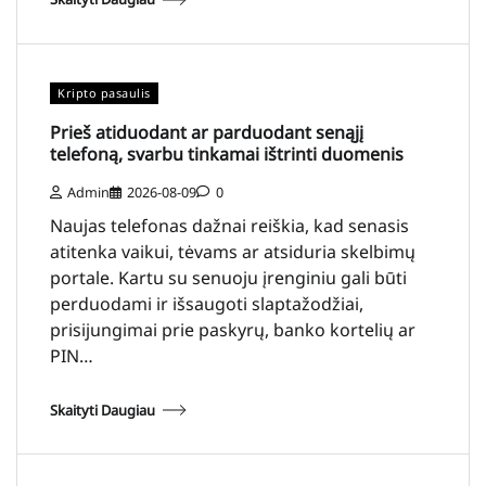
Kripto pasaulis
Prieš atiduodant ar parduodant senąjį
telefoną, svarbu tinkamai ištrinti duomenis
Admin
2026-08-09
0
Naujas telefonas dažnai reiškia, kad senasis
atitenka vaikui, tėvams ar atsiduria skelbimų
portale. Kartu su senuoju įrenginiu gali būti
perduodami ir išsaugoti slaptažodžiai,
prisijungimai prie paskyrų, banko kortelių ar
PIN…
Skaityti Daugiau