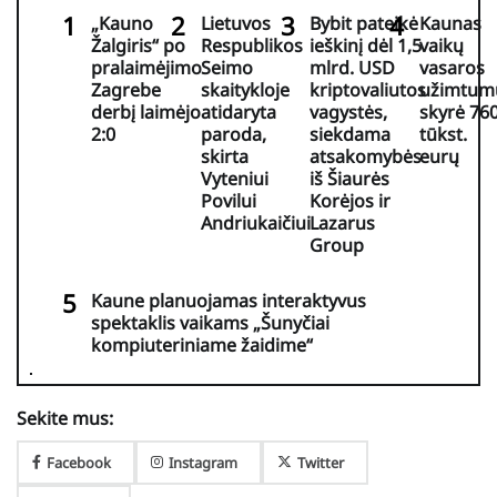
„Kauno
Lietuvos
Bybit pateikė
Kaunas
Žalgiris“ po
Respublikos
ieškinį dėl 1,5
vaikų
pralaimėjimo
Seimo
mlrd. USD
vasaros
Zagrebe
skaitykloje
kriptovaliutos
užimtum
derbį laimėjo
atidaryta
vagystės,
skyrė 76
2:0
paroda,
siekdama
tūkst.
skirta
atsakomybės
eurų
Vyteniui
iš Šiaurės
Povilui
Korėjos ir
Andriukaičiui
Lazarus
Group
Kaune planuojamas interaktyvus
spektaklis vaikams „Šunyčiai
kompiuteriniame žaidime“
Sekite mus:
Facebook
Instagram
Twitter