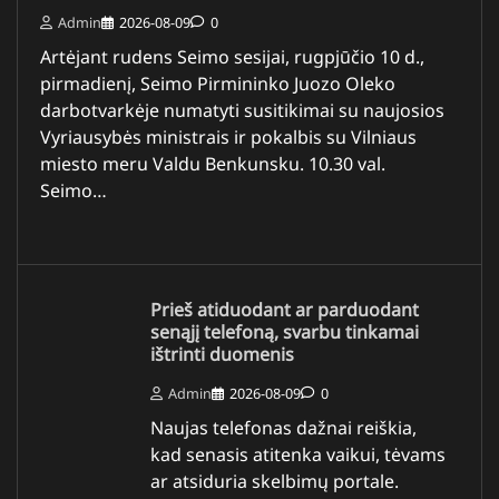
Admin
2026-08-09
0
Artėjant rudens Seimo sesijai, rugpjūčio 10 d.,
pirmadienį, Seimo Pirmininko Juozo Oleko
darbotvarkėje numatyti susitikimai su naujosios
Vyriausybės ministrais ir pokalbis su Vilniaus
miesto meru Valdu Benkunsku. 10.30 val.
Seimo…
Prieš atiduodant ar parduodant
senąjį telefoną, svarbu tinkamai
ištrinti duomenis
Admin
2026-08-09
0
Naujas telefonas dažnai reiškia,
kad senasis atitenka vaikui, tėvams
ar atsiduria skelbimų portale.