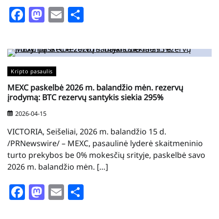
Facebook
Mastodon
Email
Share
Kripto pasaulis
MEXC paskelbė 2026 m. balandžio mėn. rezervų
įrodymą: BTC rezervų santykis siekia 295%
2026-04-15
VICTORIA, Seišeliai, 2026 m. balandžio 15 d.
/PRNewswire/ – MEXC, pasaulinė lyderė skaitmeninio
turto prekybos be 0% mokesčių srityje, paskelbė savo
2026 m. balandžio mėn. […]
Facebook
Mastodon
Email
Share