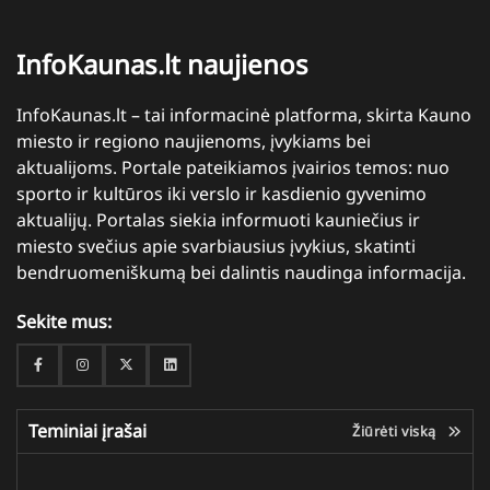
InfoKaunas.lt naujienos
InfoKaunas.lt – tai informacinė platforma, skirta Kauno
miesto ir regiono naujienoms, įvykiams bei
aktualijoms. Portale pateikiamos įvairios temos: nuo
sporto ir kultūros iki verslo ir kasdienio gyvenimo
aktualijų. Portalas siekia informuoti kauniečius ir
miesto svečius apie svarbiausius įvykius, skatinti
bendruomeniškumą bei dalintis naudinga informacija.
Sekite mus:
Facebook
Instagram
Twitter
Linkedin
Teminiai įrašai
Žiūrėti viską