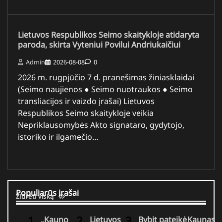
Lietuvos Respublikos Seimo skaitykloje atidaryta
paroda, skirta Vyteniui Povilui Andriukaičiui
Admin
2026-08-08
0
2026 m. rugpjūčio 7 d. pranešimas žiniasklaidai
(Seimo naujienos ● Seimo nuotraukos ● Seimo
transliacijos ir vaizdo įrašai) Lietuvos
Respublikos Seimo skaitykloje veikia
Nepriklausomybės Akto signataro, gydytojo,
istoriko ir ilgamečio…
Populiarūs įrašai
Žiūrėti viską
„Kauno
Lietuvos
Bybit pateikė
Kaunas