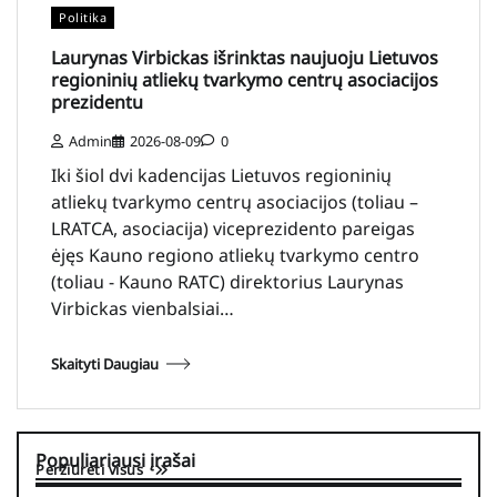
Politika
Laurynas Virbickas išrinktas naujuoju Lietuvos
regioninių atliekų tvarkymo centrų asociacijos
prezidentu
Admin
2026-08-09
0
Iki šiol dvi kadencijas Lietuvos regioninių
atliekų tvarkymo centrų asociacijos (toliau –
LRATCA, asociacija) viceprezidento pareigas
ėjęs Kauno regiono atliekų tvarkymo centro
(toliau - Kauno RATC) direktorius Laurynas
Virbickas vienbalsiai…
Skaityti Daugiau
Populiariausi įrašai
Peržiūrėti visus