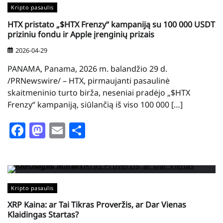
Kripto pasaulis
HTX pristato „$HTX Frenzy“ kampaniją su 100 000 USDT
priziniu fondu ir Apple įrenginių prizais
2026-04-29
PANAMA, Panama, 2026 m. balandžio 29 d.
/PRNewswire/ – HTX, pirmaujanti pasaulinė
skaitmeninio turto birža, neseniai pradėjo „$HTX
Frenzy“ kampaniją, siūlančią iš viso 100 000 […]
Facebook
Mastodon
Email
Share
Kripto pasaulis
XRP Kaina: ar Tai Tikras Proveržis, ar Dar Vienas
Klaidingas Startas?