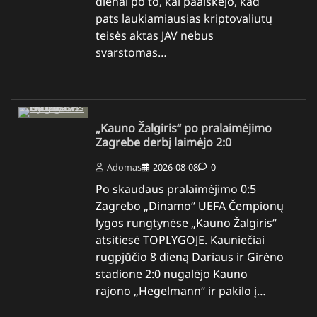
dienai po to, kai paaiškėjo, kad
pats laukiamiausias kriptovaliutų
teisės aktas JAV nebus
svarstomas…
„Kauno Žalgiris“ po pralaimėjimo
Zagrebe derbį laimėjo 2:0
Adomas
2026-08-08
0
Po skaudaus pralaimėjimo 0:5
Zagrebo „Dinamo“ UEFA Čempionų
lygos rungtynėse „Kauno Žalgiris“
atsitiesė TOPLYGOJE. Kauniečiai
rugpjūčio 8 dieną Dariaus ir Girėno
stadione 2:0 nugalėjo Kauno
rajono „Hegelmann“ ir pakilo į…