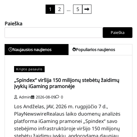
Įrašų
1
2
…
5
puslapiavimas
Paieška
Paieška
Naujausios naujienos
Populiarios naujienos
Kripto pasaulis
„Spindex“ viršija 150 milijonų stebėtų žaidimų
įvykių iGaming pramonėje
Admin
2026-08-09
0
Los Andželas, JAV, 2026 m. rugpjūčio 7 d.,
PlayNewswireRealaus laiko duomenų analizės
platforma iGaming pramonei „Spindex“ savo
stebėjimo infrastruktūroje viršijo 150 milijonų
stebėtų žaidimų įvykių, apdorodama daugiau