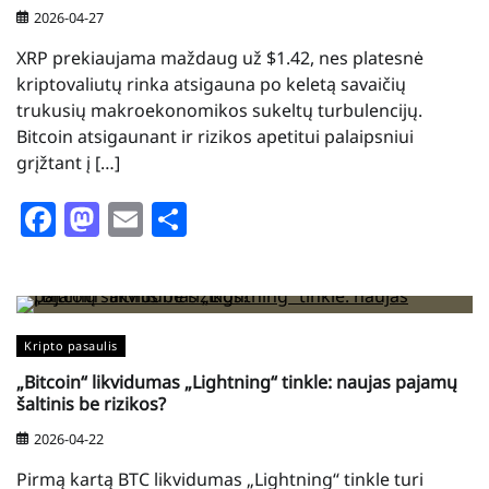
2026-04-27
XRP prekiaujama maždaug už $1.42, nes platesnė
kriptovaliutų rinka atsigauna po keletą savaičių
trukusių makroekonomikos sukeltų turbulencijų.
Bitcoin atsigaunant ir rizikos apetitui palaipsniui
grįžtant į […]
Facebook
Mastodon
Email
Share
Kripto pasaulis
„Bitcoin“ likvidumas „Lightning“ tinkle: naujas pajamų
šaltinis be rizikos?
2026-04-22
Pirmą kartą BTC likvidumas „Lightning“ tinkle turi