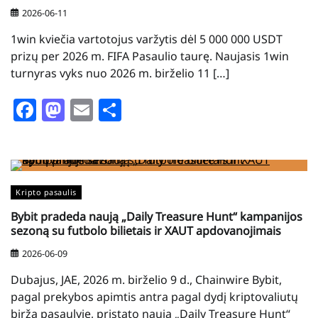
2026-06-11
1win kviečia vartotojus varžytis dėl 5 000 000 USDT
prizų per 2026 m. FIFA Pasaulio taurę. Naujasis 1win
turnyras vyks nuo 2026 m. birželio 11 […]
Facebook
Mastodon
Email
Share
Kripto pasaulis
Bybit pradeda naują „Daily Treasure Hunt“ kampanijos
sezoną su futbolo bilietais ir XAUT apdovanojimais
2026-06-09
Dubajus, JAE, 2026 m. birželio 9 d., Chainwire Bybit,
pagal prekybos apimtis antra pagal dydį kriptovaliutų
birža pasaulyje, pristato naują „Daily Treasure Hunt“