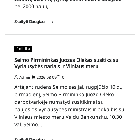
nei 2000 naujų…
Skaityti Daugiau
Politika
Seimo Pirmininkas Juozas Olekas susitiks su
Vyriausybės nariais ir Vilniaus meru
Admin
2026-08-09
0
Artėjant rudens Seimo sesijai, rugpjūčio 10 d.,
pirmadienį, Seimo Pirmininko Juozo Oleko
darbotvarkėje numatyti susitikimai su
naujosios Vyriausybės ministrais ir pokalbis su
Vilniaus miesto meru Valdu Benkunsku. 10.30
val. Seimo…
Skaityti Daugiau