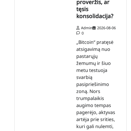
proveržis, ar
tęsis
konsolidacija?
Admin
2026-08-06
0
„Bitcoin“ pratęsė
atsigavimą nuo
pastarųjų
žemumų ir šiuo
metu testuoja
svarbią
pasipriešinimo
zoną. Nors
trumpalaikis
augimo tempas
pagerėjo, aktyvas
artėja prie srities,
kuri gali nulemti,