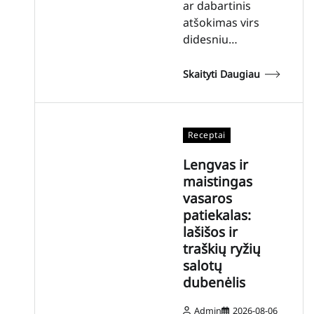
ar dabartinis
atšokimas virs
didesniu…
Skaityti Daugiau
Receptai
Lengvas ir
maistingas
vasaros
patiekalas:
lašišos ir
traškių ryžių
salotų
dubenėlis
Admin
2026-08-06