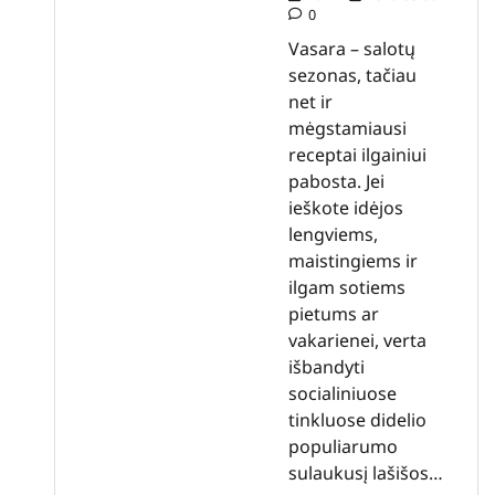
0
Vasara – salotų
sezonas, tačiau
net ir
mėgstamiausi
receptai ilgainiui
pabosta. Jei
ieškote idėjos
lengviems,
maistingiems ir
ilgam sotiems
pietums ar
vakarienei, verta
išbandyti
socialiniuose
tinkluose didelio
populiarumo
sulaukusį lašišos…