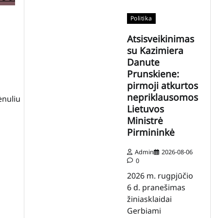
Politika
Atsisveikinimas
su Kazimiera
Danute
Prunskiene:
pirmoji atkurtos
nepriklausomos
ėnuliu
Lietuvos
Ministrė
Pirmininkė
Admin
2026-08-06
0
2026 m. rugpjūčio
6 d. pranešimas
žiniasklaidai
Gerbiami