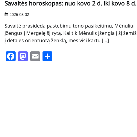
Savaitės horoskopas: nuo kovo 2 d. iki kovo 8 d.
2026-03-02
Savaitė prasideda pastebimu tono pasikeitimu, Mėnuliui
įžengus į Mergelę šį rytą. Kai tik Mėnulis įžengia į šį žemiš
į detales orientuotą ženklą, mes visi kartu […]
Facebook
Mastodon
Email
Share