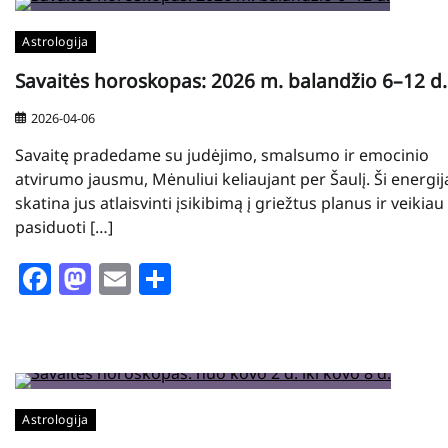
Astrologija
Savaitės horoskopas: 2026 m. balandžio 6–12 d.
2026-04-06
Savaitę pradedame su judėjimo, smalsumo ir emocinio
atvirumo jausmu, Mėnuliui keliaujant per Šaulį. Ši energij
skatina jus atlaisvinti įsikibimą į griežtus planus ir veikiau
pasiduoti […]
Facebook
Mastodon
Email
Share
Astrologija