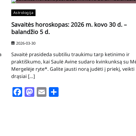
Astrologija
Savaitės horoskopas: 2026 m. kovo 30 d. –
balandžio 5 d.
2026-03-30
a
Savaitė prasideda subtiliu traukimu tarp ketinimo ir
praktiškumo, kai Saulė Avine sudaro kvinkunksą su M
Mergelėje ryte*. Galite jausti norą judėti į priekį, veikti
drąsiai […]
Facebook
Mastodon
Email
Share