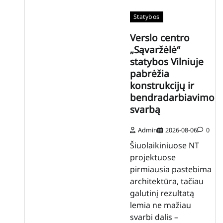
Statybos
Verslo centro
„Sąvaržėlė“
statybos Vilniuje
pabrėžia
konstrukcijų ir
bendradarbiavimo
svarbą
Admin
2026-08-06
0
Šiuolaikiniuose NT
projektuose
pirmiausia pastebima
architektūra, tačiau
galutinį rezultatą
lemia ne mažiau
svarbi dalis –