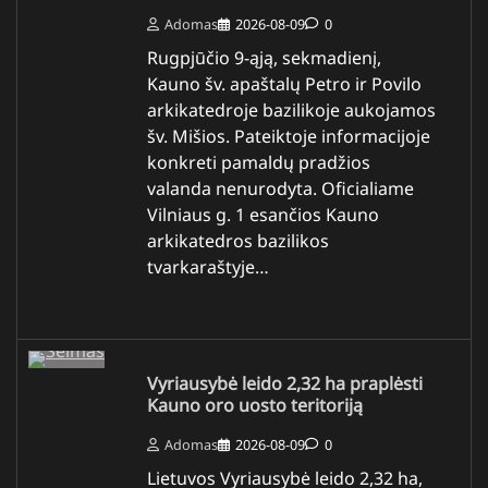
Adomas
2026-08-09
0
Rugpjūčio 9-ąją, sekmadienį,
Kauno šv. apaštalų Petro ir Povilo
arkikatedroje bazilikoje aukojamos
šv. Mišios. Pateiktoje informacijoje
konkreti pamaldų pradžios
valanda nenurodyta. Oficialiame
Vilniaus g. 1 esančios Kauno
arkikatedros bazilikos
tvarkaraštyje…
Vyriausybė leido 2,32 ha praplėsti
Kauno oro uosto teritoriją
Adomas
2026-08-09
0
Lietuvos Vyriausybė leido 2,32 ha,