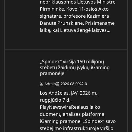
nepriklausomos Lietuvos Ministre
Pirmininke, Kovo 11-osios Akto
signatare, profesore Kazimiera
Danute Prunskiene. Prisimename
laiką, kai Lietuva žengė laisvės…
„Spindex“ viršija 150 milijonų
stebėtų žaidimų įvykių iGaming
pramonėje
Admin
2026-08-09
0
Los Andželas, JAV, 2026 m.
rugpjūčio 7 d.,
PlayNewswireRealaus laiko
duomenų analizės platforma
iGaming pramonei „Spindex“ savo
stebėjimo infrastruktūroje viršijo