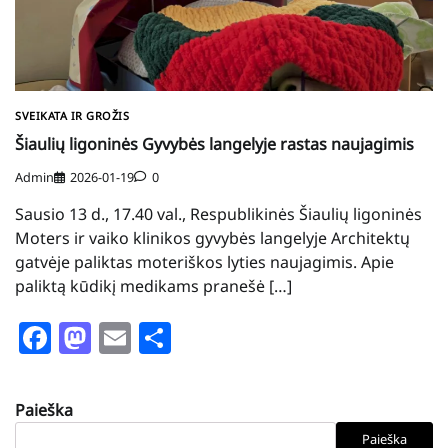
SVEIKATA IR GROŽIS
Šiaulių ligoninės Gyvybės langelyje rastas naujagimis
Admin
2026-01-19
0
Sausio 13 d., 17.40 val., Respublikinės Šiaulių ligoninės
Moters ir vaiko klinikos gyvybės langelyje Architektų
gatvėje paliktas moteriškos lyties naujagimis. Apie
paliktą kūdikį medikams pranešė […]
Facebook
Mastodon
Email
Share
Paieška
Paieška