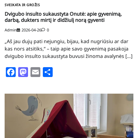
SVEIKATA IR GROŽIS
Dvigubo insulto sukaustyta Onutė: apie gyvenimą,
darbą, dukters mirtį ir didžiulį norą gyventi
Admin
2026-04-26
0
„Aš jau dujų pati nejungiu, bijau, kad nugriūsiu ar dar
kas nors atsitiks,“ – taip apie savo gyvenimą pasakoja
dvigubo insulto sukaustyta buvusi žinoma avalynės […]
Facebook
Mastodon
Email
Share