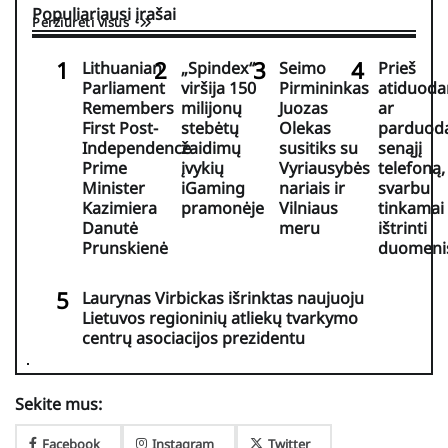
Populiariausi įrašai
Peržiūrėti visus
Lithuanian
„Spindex“
Seimo
Prieš
Parliament
viršija 150
Pirmininkas
atiduoda
Remembers
milijonų
Juozas
ar
First Post-
stebėtų
Olekas
parduod
Independence
žaidimų
susitiks su
senąjį
Prime
įvykių
Vyriausybės
telefoną,
Minister
iGaming
nariais ir
svarbu
Kazimiera
pramonėje
Vilniaus
tinkamai
Danutė
meru
ištrinti
Prunskienė
duomeni
Laurynas Virbickas išrinktas naujuoju
Lietuvos regioninių atliekų tvarkymo
centrų asociacijos prezidentu
Sekite mus:
Facebook
Instagram
Twitter