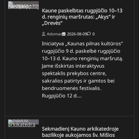
Kaune paskelbtas rugpjūčio 10–13
d. renginių maršrutas: „Akys“ ir
„Drevės“
Adomas
2026-08-09
0
Iniciatyva „Kaunas pilnas kultūros“
rugpjūčio 9 d. paskelbė rugpjūčio
10–13 d. Kauno renginių maršrutą.
Jame išskirtas interaktyvus
spektaklis prekybos centre,
sakralios patirtys ir gamtos bei
bendruomenės festivalis.
Rugpjūčio 12 d.…
Sekmadienį Kauno arkikatedroje
bazilikoje aukojamos šv. Mišios