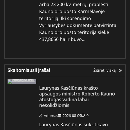
arba 23 200 kv. metrų, praplėsti
Kauno oro uosto Karmėlavoje
teritoriją. Iki sprendimo
Vyriausybės dokumente patvirtinta
Kauno oro uosto teritorija siekė
437,8656 ha ir buvo…
Skaitomiausii įrašai
Žiūrėti viską
Laurynas Kasčiūnas krašto
apsaugos ministro Roberto Kauno
atostogas vadina labai
nesolidžiomis
Adomas
2026-08-09
0
Laurynas Kasčiūnas sukritikavo