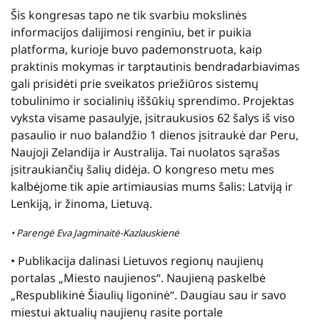
Šis kongresas tapo ne tik svarbiu mokslinės
informacijos dalijimosi renginiu, bet ir puikia
platforma, kurioje buvo pademonstruota, kaip
praktinis mokymas ir tarptautinis bendradarbiavimas
gali prisidėti prie sveikatos priežiūros sistemų
tobulinimo ir socialinių iššūkių sprendimo. Projektas
vyksta visame pasaulyje, įsitraukusios 62 šalys iš viso
pasaulio ir nuo balandžio 1 dienos įsitraukė dar Peru,
Naujoji Zelandija ir Australija. Tai nuolatos sąrašas
įsitraukiančių šalių didėja. O kongreso metu mes
kalbėjome tik apie artimiausias mums šalis: Latviją ir
Lenkiją, ir žinoma, Lietuvą.
• Parengė Eva Jagminaitė-Kazlauskienė
• Publikacija dalinasi Lietuvos regionų naujienų
portalas „Miesto naujienos“. Naujieną paskelbė
„Respublikinė Šiaulių ligoninė“. Daugiau sau ir savo
miestui aktualių naujienų rasite portale