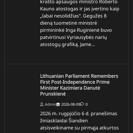
krašto apsaugos ministro Roberto
Kauno atostogas ir jas įvertino kaip
„labai nesolidžias“. Gegužės 8
dieną tuometinė ministrė
pirmininkė Inga Ruginienė buvo
patvirtinusi Vyriausybės narių
atostogų grafiką. Jame…
Lithuanian Parliament Remembers
First Post-Independence Prime
Minister Kazimiera Danutė
Prunskienė
Admin
2026-08-09
0
2026 m. rugpjūčio 6 d. pranešimas
žiniasklaidai Šiandien
atsisveikiname su pirmąja atkurtos