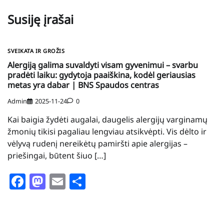
Susiję įrašai
SVEIKATA IR GROŽIS
Alergiją galima suvaldyti visam gyvenimui – svarbu
pradėti laiku: gydytoja paaiškina, kodėl geriausias
metas yra dabar | BNS Spaudos centras
Admin
2025-11-24
0
Kai baigia žydėti augalai, daugelis alergijų varginamų
žmonių tikisi pagaliau lengviau atsikvėpti. Vis dėlto ir
vėlyvą rudenį nereikėtų pamiršti apie alergijas –
priešingai, būtent šiuo […]
Facebook
Mastodon
Email
Share