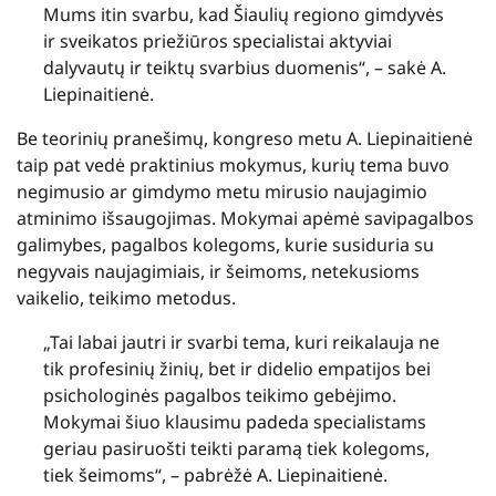
Mums itin svarbu, kad Šiaulių regiono gimdyvės
ir sveikatos priežiūros specialistai aktyviai
dalyvautų ir teiktų svarbius duomenis“, – sakė A.
Liepinaitienė.
Be teorinių pranešimų, kongreso metu A. Liepinaitienė
taip pat vedė praktinius mokymus, kurių tema buvo
negimusio ar gimdymo metu mirusio naujagimio
atminimo išsaugojimas. Mokymai apėmė savipagalbos
galimybes, pagalbos kolegoms, kurie susiduria su
negyvais naujagimiais, ir šeimoms, netekusioms
vaikelio, teikimo metodus.
„Tai labai jautri ir svarbi tema, kuri reikalauja ne
tik profesinių žinių, bet ir didelio empatijos bei
psichologinės pagalbos teikimo gebėjimo.
Mokymai šiuo klausimu padeda specialistams
geriau pasiruošti teikti paramą tiek kolegoms,
tiek šeimoms“, – pabrėžė A. Liepinaitienė.