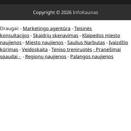
Copyright © 2026
InfoKaunas
Draugai: -
Marketingo agentūra
-
Teisinės
konsultacijos
-
Skaidrių skenavimas
-
Klaipedos miesto
naujienos
-
Miesto naujienos
-
Saulius Narbutas
-
Įvaizdžio
kūrimas
-
Veidoskaita
-
Teniso treniruotės
- Pranešimai
spaudai -
-
Regionų naujienos
-
Palangos naujienos