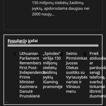
150 milijonų stebėtų žaidimų
įvykių, apdorodama daugiau nei
2000 naujų…
Populiarūs įrašai
Žiūrėti viską
Lithuanian
„Spindex“
Seimo
Prieš
Parliament
viršija 150
Pirmininkas
atiduoda
Remembers
milijonų
Juozas
ar
First Post-
stebėtų
Olekas
parduod
Independence
žaidimų
susitiks su
senąjį
Prime
įvykių
Vyriausybės
telefoną,
Minister
iGaming
nariais ir
svarbu
Kazimiera
pramonėje
Vilniaus
tinkamai
Danutė
meru
ištrinti
Prunskienė
duomeni