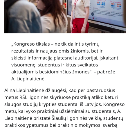
„Kongreso tikslas – ne tik dalintis tyrimų
rezultatais ir naujausiomis žiniomis, bet ir
skleisti informaciją platesnei auditorijai, įskaitant
visuomenę, studentus ir kitus sveikatos
aktualijomis besidominčius žmones“, – pabrėžė
A. Liepinaitienė.
Alina Liepinaitienė džiaugėsi, kad per pastaruosius
metus RŠL ligoninės skyriuose praktiką atliko keturi
slaugos studijų krypties studentai iš Latvijos. Kongreso
metu, kai vyko praktiniai užsiėmimai su studentais, A.
Liepinaitienė pristatė Šiaulių ligoninės veiklą, studentų
praktikos ypatumus bei praktinio mokymosi svarbą