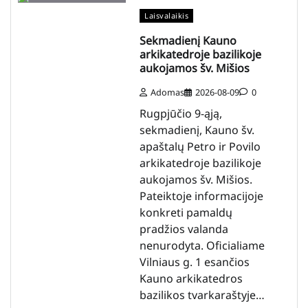
Laisvalaikis
Sekmadienį Kauno
arkikatedroje bazilikoje
aukojamos šv. Mišios
Adomas
2026-08-09
0
Rugpjūčio 9-ąją,
sekmadienį, Kauno šv.
apaštalų Petro ir Povilo
arkikatedroje bazilikoje
aukojamos šv. Mišios.
Pateiktoje informacijoje
konkreti pamaldų
pradžios valanda
nenurodyta. Oficialiame
Vilniaus g. 1 esančios
Kauno arkikatedros
bazilikos tvarkaraštyje…