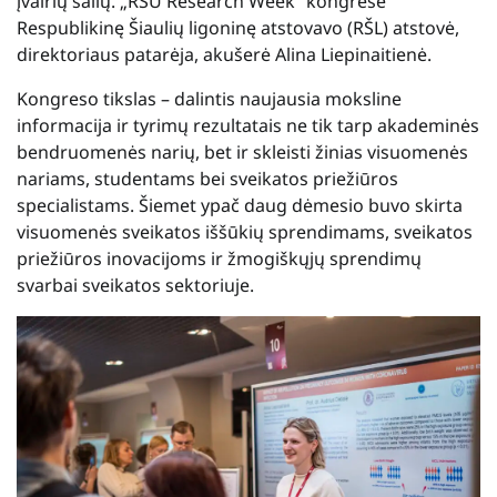
įvairių šalių. „RSU Research Week“ kongrese
Respublikinę Šiaulių ligoninę atstovavo (RŠL) atstovė,
direktoriaus patarėja, akušerė Alina Liepinaitienė.
Kongreso tikslas – dalintis naujausia moksline
informacija ir tyrimų rezultatais ne tik tarp akademinės
bendruomenės narių, bet ir skleisti žinias visuomenės
nariams, studentams bei sveikatos priežiūros
specialistams. Šiemet ypač daug dėmesio buvo skirta
visuomenės sveikatos iššūkių sprendimams, sveikatos
priežiūros inovacijoms ir žmogiškųjų sprendimų
svarbai sveikatos sektoriuje.