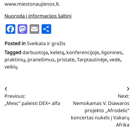
www.miestonaujienos.lt.
Nuoroda į informacijos šaltinį
Facebook
Mastodon
Email
Share
Posted in
Sveikata ir grožis
Tagged
darbuotoja
,
keletą
,
konferencijoje
,
ligonines
,
praktinių
,
pranešimus
,
pristatė
,
Tarptautinėje
,
vedė
,
veiklų
Navigacija
Previous:
Next:
tarp
„Mexc“ paleisti DEX+ alfa
Nemokamas V. Diawaros
įrašų
projekto „Afrodelic“
koncertas nukels į Vakarų
Afrika