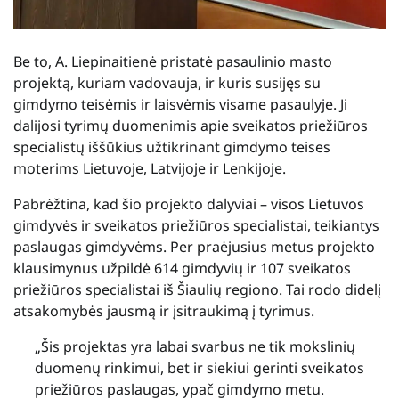
Be to, A. Liepinaitienė pristatė pasaulinio masto
projektą, kuriam vadovauja, ir kuris susijęs su
gimdymo teisėmis ir laisvėmis visame pasaulyje. Ji
dalijosi tyrimų duomenimis apie sveikatos priežiūros
specialistų iššūkius užtikrinant gimdymo teises
moterims Lietuvoje, Latvijoje ir Lenkijoje.
Pabrėžtina, kad šio projekto dalyviai – visos Lietuvos
gimdyvės ir sveikatos priežiūros specialistai, teikiantys
paslaugas gimdyvėms. Per praėjusius metus projekto
klausimynus užpildė 614 gimdyvių ir 107 sveikatos
priežiūros specialistai iš Šiaulių regiono. Tai rodo didelį
atsakomybės jausmą ir įsitraukimą į tyrimus.
„Šis projektas yra labai svarbus ne tik mokslinių
duomenų rinkimui, bet ir siekiui gerinti sveikatos
priežiūros paslaugas, ypač gimdymo metu.