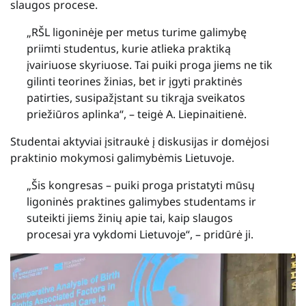
slaugos procese.
„RŠL ligoninėje per metus turime galimybę
priimti studentus, kurie atlieka praktiką
įvairiuose skyriuose. Tai puiki proga jiems ne tik
gilinti teorines žinias, bet ir įgyti praktinės
patirties, susipažįstant su tikrąja sveikatos
priežiūros aplinka“, – teigė A. Liepinaitienė.
Studentai aktyviai įsitraukė į diskusijas ir domėjosi
praktinio mokymosi galimybėmis Lietuvoje.
„Šis kongresas – puiki proga pristatyti mūsų
ligoninės praktines galimybes studentams ir
suteikti jiems žinių apie tai, kaip slaugos
procesai yra vykdomi Lietuvoje“, – pridūrė ji.