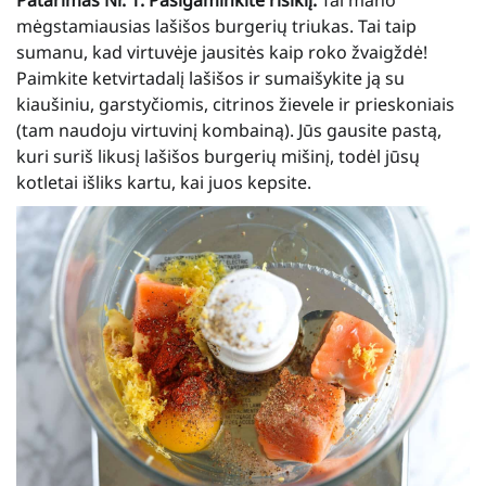
mėgstamiausias lašišos burgerių triukas. Tai taip
sumanu, kad virtuvėje jausitės kaip roko žvaigždė!
Paimkite ketvirtadalį lašišos ir sumaišykite ją su
kiaušiniu, garstyčiomis, citrinos žievele ir prieskoniais
(tam naudoju virtuvinį kombainą). Jūs gausite pastą,
kuri suriš likusį lašišos burgerių mišinį, todėl jūsų
kotletai išliks kartu, kai juos kepsite.