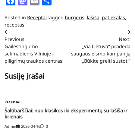
Facebook
Mastodon
Email
Share
Posted in
Receptai
Tagged
burgeris
,
lašišą
,
patiekalas
,
receptas
Navigacija
Previous:
Next:
tarp
Gailestingumo
„Via Lietuva“ pradeda
įrašų
sekmadienis Vilniuje –
saugaus eismo kampaniją
piligrimų traukos centras
„Būkite greiti sustoti“
Susiję įrašai
RECEPTAI
Šaltibarščiai: nuo klasikos iki eksperimentų su lašiša ir
krienais
Admin
2026-04-16
0