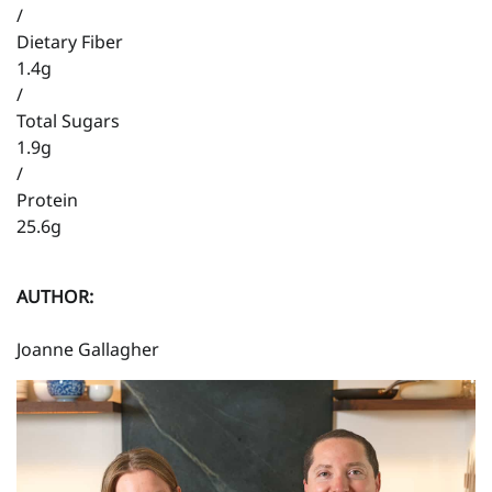
/
Dietary Fiber
1.4g
/
Total Sugars
1.9g
/
Protein
25.6g
AUTHOR:
Joanne Gallagher