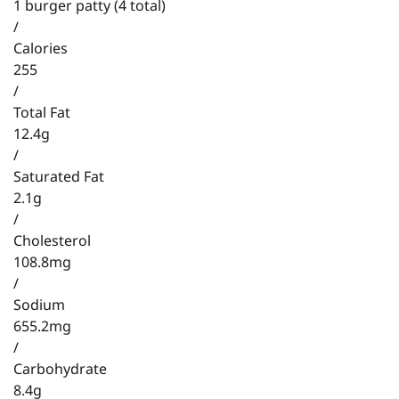
1 burger patty (4 total)
/
Calories
255
/
Total Fat
12.4g
/
Saturated Fat
2.1g
/
Cholesterol
108.8mg
/
Sodium
655.2mg
/
Carbohydrate
8.4g