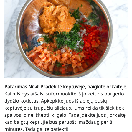
Patarimas Nr. 4: Pradėkite keptuvėje, baigkite orkaitėje.
Kai mišinys atšals, suformuokite iš jo keturis burgerio
dydžio kotletus. Apkepkite juos iš abiejų pusių
keptuvėje su trupučiu aliejaus. Jums reikia tik šiek tiek
spalvos, o ne iškepti iki galo. Tada įdėkite juos į orkaitę,
kad baigtų kepti. Jie bus paruošti maždaug per 8
minutes. Tada galite patiekti!