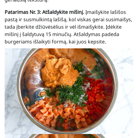
Patarimas Nr. 3: Atšaldykite mišinį.
Įmaišykite lašišos
pastą ir susmulkintą lašišą, kol viskas gerai susimaišys,
tada įberkite džiūvėsėlius ir vėl išmaišykite. Įdėkite
mišinį į šaldytuvą 15 minučių. Atšaldymas padeda
burgeriams išlaikyti formą, kai juos kepsite.