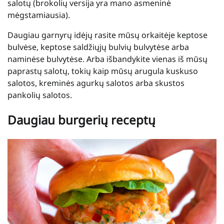
salotų (brokolių versija yra mano asmeninė
mėgstamiausia).
Daugiau garnyrų idėjų rasite mūsų orkaitėje keptose
bulvėse, keptose saldžiųjų bulvių bulvytėse arba
naminėse bulvytėse. Arba išbandykite vienas iš mūsų
paprastų salotų, tokių kaip mūsų arugula kuskuso
salotos, kreminės agurkų salotos arba skustos
pankolių salotos.
Daugiau burgerių receptų