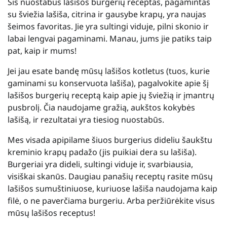
Šis nuostabus lašišos burgerių receptas, pagamintas
su šviežia lašiša, citrina ir gausybe krapų, yra naujas
šeimos favoritas. Jie yra sultingi viduje, pilni skonio ir
labai lengvai pagaminami. Manau, jums jie patiks taip
pat, kaip ir mums!
Jei jau esate bandę mūsų lašišos kotletus (tuos, kurie
gaminami su konservuota lašiša), pagalvokite apie šį
lašišos burgerių receptą kaip apie jų šviežią ir įmantrų
pusbrolį. Čia naudojame gražią, aukštos kokybės
lašišą, ir rezultatai yra tiesiog nuostabūs.
Mes visada apipilame šiuos burgerius dideliu šaukštu
kreminio krapų padažo (jis puikiai dera su lašiša).
Burgeriai yra dideli, sultingi viduje ir, svarbiausia,
visiškai skanūs. Daugiau panašių receptų rasite mūsų
lašišos sumuštiniuose, kuriuose lašiša naudojama kaip
filė, o ne paverčiama burgeriu. Arba peržiūrėkite visus
mūsų lašišos receptus!