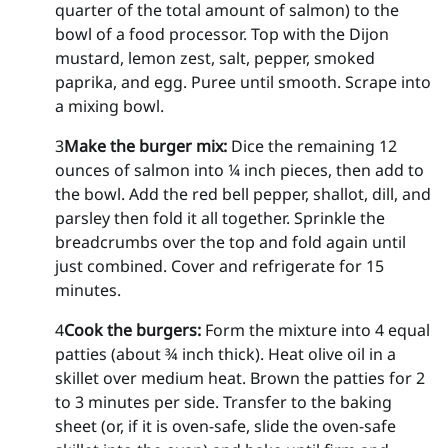
quarter of the total amount of salmon) to the
bowl of a food processor. Top with the Dijon
mustard, lemon zest, salt, pepper, smoked
paprika, and egg. Puree until smooth. Scrape into
a mixing bowl.
3
Make the burger mix:
Dice the remaining 12
ounces of salmon into ¼ inch pieces, then add to
the bowl. Add the red bell pepper, shallot, dill, and
parsley then fold it all together. Sprinkle the
breadcrumbs over the top and fold again until
just combined. Cover and refrigerate for 15
minutes.
4
Cook the burgers:
Form the mixture into 4 equal
patties (about ¾ inch thick). Heat olive oil in a
skillet over medium heat. Brown the patties for 2
to 3 minutes per side. Transfer to the baking
sheet (or, if it is oven-safe, slide the oven-safe