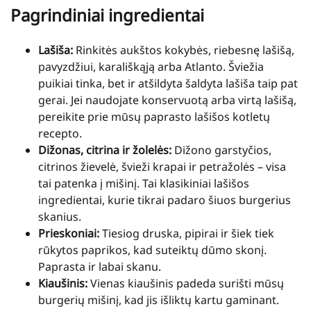
Pagrindiniai ingredientai
Lašiša:
Rinkitės aukštos kokybės, riebesnę lašišą,
pavyzdžiui, karališkąją arba Atlanto. Šviežia
puikiai tinka, bet ir atšildyta šaldyta lašiša taip pat
gerai. Jei naudojate konservuotą arba virtą lašišą,
pereikite prie mūsų paprasto lašišos kotletų
recepto.
Dižonas, citrina ir žolelės:
Dižono garstyčios,
citrinos žievelė, švieži krapai ir petražolės – visa
tai patenka į mišinį. Tai klasikiniai lašišos
ingredientai, kurie tikrai padaro šiuos burgerius
skanius.
Prieskoniai:
Tiesiog druska, pipirai ir šiek tiek
rūkytos paprikos, kad suteiktų dūmo skonį.
Paprasta ir labai skanu.
Kiaušinis:
Vienas kiaušinis padeda surišti mūsų
burgerių mišinį, kad jis išliktų kartu gaminant.