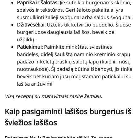
Paprika ir šalotas:
Jie suteikia burgeriams skonio,
spalvos ir tekstūros. Geri šaloto pakaitalai yra
susmulkinti žalieji svogūnai arba saldūs svogūnai.
Džiūvėsėliai:
Užteks tik ketvirčio puodelio. Šiuose
burgeriuose daugiausia lašišos, beveik be
užpildų.
Patiekimui:
Paimkite minkštas, sviestines
bandeles, didelį šaukštą naminio kreminio krapų
padažo ir keletą traškių salotų lapų (kaip ir mūsų
nuotraukose). Šį padažą būtina išbandyti, jis tinka
beveik bet kuriam jūsų mėgstamam patiekalui su
lašiša ar žuvimi.
Visą receptą su matavimais rasite žemiau.
Kaip pasigaminti lašišos burgerius iš
šviežios lašišos
Patarimas Nr. 1: Pasigaminkite rišiklį.
Tai mano