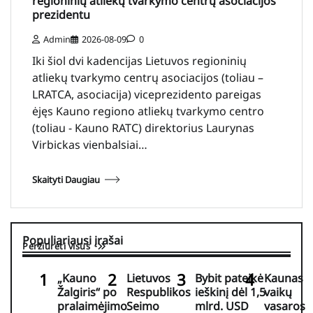
regioninių atliekų tvarkymo centrų asociacijos
prezidentu
Admin
2026-08-09
0
Iki šiol dvi kadencijas Lietuvos regioninių
atliekų tvarkymo centrų asociacijos (toliau –
LRATCA, asociacija) viceprezidento pareigas
ėjęs Kauno regiono atliekų tvarkymo centro
(toliau - Kauno RATC) direktorius Laurynas
Virbickas vienbalsiai…
Skaityti Daugiau
Populiariausi įrašai
Peržiūrėti visus
„Kauno
Lietuvos
Bybit pateikė
Kaunas
Žalgiris“ po
Respublikos
ieškinį dėl 1,5
vaikų
pralaimėjimo
Seimo
mlrd. USD
vasaros