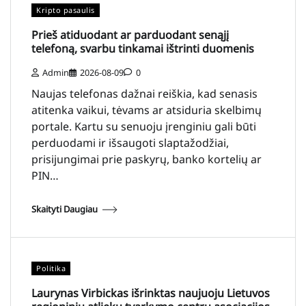
Kripto pasaulis
Prieš atiduodant ar parduodant senąjį
telefoną, svarbu tinkamai ištrinti duomenis
Admin
2026-08-09
0
Naujas telefonas dažnai reiškia, kad senasis
atitenka vaikui, tėvams ar atsiduria skelbimų
portale. Kartu su senuoju įrenginiu gali būti
perduodami ir išsaugoti slaptažodžiai,
prisijungimai prie paskyrų, banko kortelių ar
PIN…
Skaityti Daugiau
Politika
Laurynas Virbickas išrinktas naujuoju Lietuvos