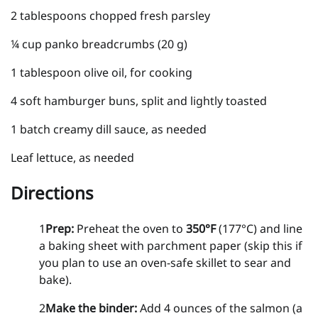
2 tablespoons chopped fresh parsley
¼ cup panko breadcrumbs (20 g)
1 tablespoon olive oil, for cooking
4 soft hamburger buns, split and lightly toasted
1 batch creamy dill sauce, as needed
Leaf lettuce, as needed
Directions
1
Prep:
Preheat the oven to
350°F
(177°C) and line
a baking sheet with parchment paper (skip this if
you plan to use an oven-safe skillet to sear and
bake).
2
Make the binder:
Add 4 ounces of the salmon (a