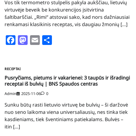
Vos tik termometro stulpelis pakyla aukščiau, lietuvių
virtuvėje beveik be konkurencijos įsitvirtina
šaltibarščiai. „Rimi“ atstovai sako, kad nors dažniausiai
renkamasi klasikinis receptas, vis daugiau žmonių […]
Facebook
Mastodon
Email
Share
RECEPTAI
Pusryčiams, pietums ir vakarienei: 3 taupūs ir išradingi
receptai iš bulvių | BNS Spaudos centras
Admin
2025-11-06
0
Sunku būtų rasti lietuvio virtuvę be bulvių – ši daržovė
nuo seno laikoma viena universaliausių, nes tinka tiek
kasdieniams, tiek šventiniams patiekalams. Bulvės –
itin […]