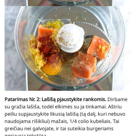
Patarimas Nr. 2: Lašišą pjaustykite rankomis.
Dirbame
su gražia lašiša, todėl elkimės su ja tinkamai. Aštriu
peiliu supjaustykite likusią lašišą (tą dalį, kuri nebuvo
naudojama rišikliui) mažais, 1/4 colio kubeliais. Tai
greičiau nei galvojate, ir tai suteikia burgeriams
geriausią tekstūrą.