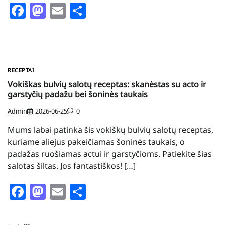
Facebook
Mastodon
Email
Share
RECEPTAI
Vokiškas bulvių salotų receptas: skanėstas su acto ir
garstyčių padažu bei šoninės taukais
Admin
2026-06-25
0
Mums labai patinka šis vokiškų bulvių salotų receptas,
kuriame aliejus pakeičiamas šoninės taukais, o
padažas ruošiamas actui ir garstyčioms. Patiekite šias
salotas šiltas. Jos fantastiškos! […]
Facebook
Mastodon
Email
Share