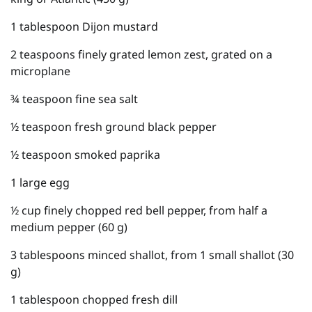
1 tablespoon Dijon mustard
2 teaspoons finely grated lemon zest, grated on a
microplane
¾ teaspoon fine sea salt
½ teaspoon fresh ground black pepper
½ teaspoon smoked paprika
1 large egg
½ cup finely chopped red bell pepper, from half a
medium pepper (60 g)
3 tablespoons minced shallot, from 1 small shallot (30
g)
1 tablespoon chopped fresh dill