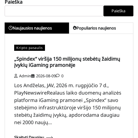
Paieška
Paieška
Naujausios naujienos
Populiarios naujienos
Kripto pasaulis
„Spindex“ viršija 150 milijonų stebėtų žaidimų
įvykių iGaming pramonėje
Admin
2026-08-09
0
Los Andželas, JAV, 2026 m. rugpjūčio 7 d.,
PlayNewswireRealaus laiko duomenų analizės
platforma iGaming pramonei „Spindex“ savo
stebėjimo infrastruktūroje viršijo 150 milijonų
stebėtų žaidimų įvykių, apdorodama daugiau
nei 2000 naujų…
Skaityti Daugiau