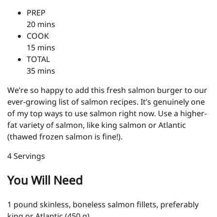
PREP
20 mins
COOK
15 mins
TOTAL
35 mins
We’re so happy to add this fresh salmon burger to our
ever-growing list of salmon recipes. It’s genuinely one
of my top ways to use salmon right now. Use a higher-
fat variety of salmon, like king salmon or Atlantic
(thawed frozen salmon is fine!).
4 Servings
You Will Need
1 pound skinless, boneless salmon fillets, preferably
king or Atlantic (450 g)