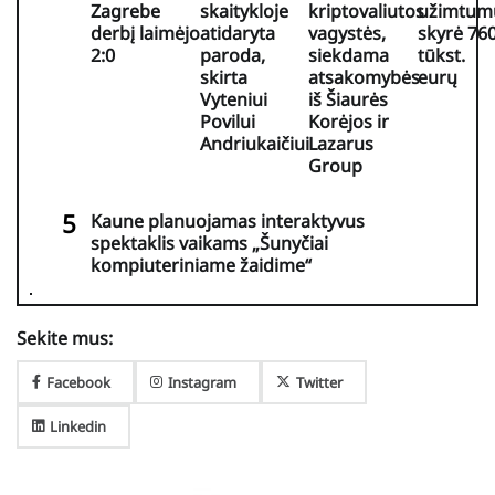
Zagrebe
skaitykloje
kriptovaliutos
užimtum
derbį laimėjo
atidaryta
vagystės,
skyrė 76
2:0
paroda,
siekdama
tūkst.
skirta
atsakomybės
eurų
Vyteniui
iš Šiaurės
Povilui
Korėjos ir
Andriukaičiui
Lazarus
Group
Kaune planuojamas interaktyvus
spektaklis vaikams „Šunyčiai
kompiuteriniame žaidime“
Sekite mus:
Facebook
Instagram
Twitter
Linkedin