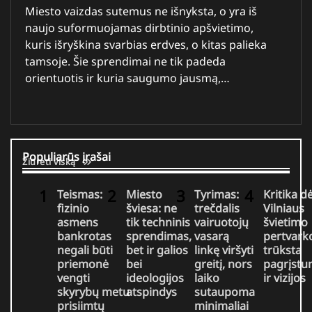
Miesto vaizdas sutemus ne išnyksta, o yra iš
naujo suformuojamas dirbtinio apšvietimo,
kuris išryškina svarbias erdves, o kitas palieka
tamsoje. Šie sprendimai ne tik padeda
orientuotis ir kuria saugumo jausmą,…
Populiarūs įrašai
Žiūrėti viską
Teismas:
Miesto
Tyrimas:
Kritika dė
fizinio
šviesa: ne
trečdalis
Vilniaus
asmens
tik techninis
vairuotojų
švietimo
bankrotas
sprendimas,
vasarą
pertvark
negali būti
bet ir galios
linkę viršyti
trūksta
priemonė
bei
greitį, nors
pagrįst
vengti
ideologijos
laiko
ir vizijos
skyrybų metu
atspindys
sutaupoma
prisiimtų
minimaliai