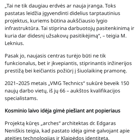
„Tai ne tik daugiau erdvės ar nauja įranga. Toks
pastatas leidžia įgyvendinti didelius tarptautinius
projektus, kuriems būtina aukščiausio lygio
infrastruktūra. Tai stiprina darbuotojų pasitenkinimą ir
kuria dar didesnį užsakovų pasitikėjimą“, – teigia M.
Leknius.
Pasak jo, naujasis centras turėjo būti ne tik
funkcionalus, bet ir įkvepiantis, stiprinantis inžinerijos
prestižą bei keičiantis požiūrį į šiuolaikinę pramonę.
2021–2025 metais „VMG Technics“ sukūrė beveik 150
naujų darbo vietų, iš jų 66 – aukštos kvalifikacijos
specialistams.
Kosminio laivo idėja gimė piešiant ant popieriaus
Projektą kūręs „arches“ architektas dr. Edgaras
Neniškis teigia, kad pastato idėja gimė galvojant apie
ateities technologijas ir Klaipėdos identitetą.