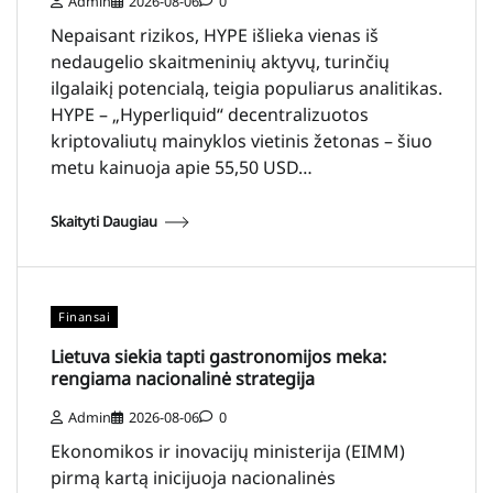
Admin
2026-08-06
0
Nepaisant rizikos, HYPE išlieka vienas iš
nedaugelio skaitmeninių aktyvų, turinčių
ilgalaikį potencialą, teigia populiarus analitikas.
HYPE – „Hyperliquid“ decentralizuotos
kriptovaliutų mainyklos vietinis žetonas – šiuo
metu kainuoja apie 55,50 USD…
Skaityti Daugiau
Finansai
Lietuva siekia tapti gastronomijos meka:
rengiama nacionalinė strategija
Admin
2026-08-06
0
Ekonomikos ir inovacijų ministerija (EIMM)
pirmą kartą inicijuoja nacionalinės