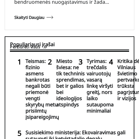
bendruomenės nuogąstavimus ir žada…
Skaityti Daugiau
Populiariausi įrašai
Peržiūrėti visus
Teismas:
Miesto
Tyrimas:
Kritika dė
fizinio
šviesa: ne
trečdalis
Vilniaus
asmens
tik techninis
vairuotojų
švietimo
bankrotas
sprendimas,
vasarą
pertvark
negali būti
bet ir galios
linkę viršyti
trūksta
priemonė
bei
greitį, nors
pagrįst
vengti
ideologijos
laiko
ir vizijos
skyrybų metu
atspindys
sutaupoma
prisiimtų
minimaliai
įsipareigojimų
Susisiekimo ministerija: Ekovairavimas gali
sutaupyti iki ketvirtadalio degalų