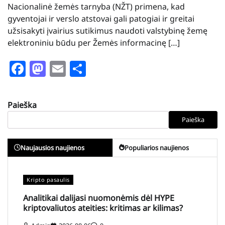
Nacionalinė žemės tarnyba (NŽT) primena, kad
gyventojai ir verslo atstovai gali patogiai ir greitai
užsisakyti įvairius sutikimus naudoti valstybinę žemę
elektroniniu būdu per Žemės informacinę […]
Facebook
Mastodon
Email
Share
Paieška
Paieška
Naujausios naujienos
Populiarios naujienos
Kripto pasaulis
Analitikai dalijasi nuomonėmis dėl HYPE
kriptovaliutos ateities: kritimas ar kilimas?