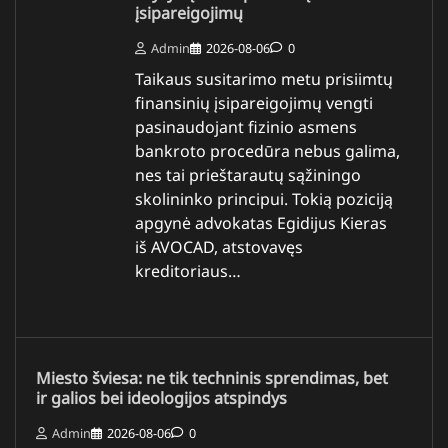
įsipareigojimų
Admin
2026-08-06
0
Taikaus susitarimo metu prisiimtų
finansinių įsipareigojimų vengti
pasinaudojant fizinio asmens
bankroto procedūra nebus galima,
nes tai prieštarautų sąžiningo
skolininko principui. Tokią poziciją
apgynė advokatas Egidijus Kieras
iš AVOCAD, atstovavęs
kreditoriaus…
Miesto šviesa: ne tik techninis sprendimas, bet
ir galios bei ideologijos atspindys
Admin
2026-08-06
0