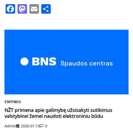
Facebook
Mastodon
Email
Share
STATYBOS
NŽT primena apie galimybę užsisakyti sutikimus
valstybinei žemei naudoti elektroniniu būdu
Admin
2026-01-13
0