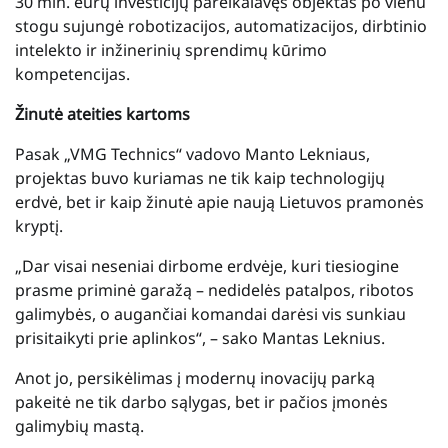
30 mln. eurų investicijų pareikalavęs objektas po vienu
stogu sujungė robotizacijos, automatizacijos, dirbtinio
intelekto ir inžinerinių sprendimų kūrimo
kompetencijas.
Žinutė ateities kartoms
Pasak „VMG Technics“ vadovo Manto Lekniaus,
projektas buvo kuriamas ne tik kaip technologijų
erdvė, bet ir kaip žinutė apie naują Lietuvos pramonės
kryptį.
„Dar visai neseniai dirbome erdvėje, kuri tiesiogine
prasme priminė garažą – nedidelės patalpos, ribotos
galimybės, o augančiai komandai darėsi vis sunkiau
prisitaikyti prie aplinkos“, – sako Mantas Leknius.
Anot jo, persikėlimas į modernų inovacijų parką
pakeitė ne tik darbo sąlygas, bet ir pačios įmonės
galimybių mastą.