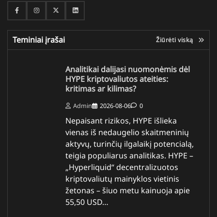
Facebook
Instagram
Twitter
Linkedin
Teminiai įrašai
Žiūrėti viską
Analitikai dalijasi nuomonėmis dėl
HYPE kriptovaliutos ateities:
kritimas ar kilimas?
Admin
2026-08-06
0
Nepaisant rizikos, HYPE išlieka
vienas iš nedaugelio skaitmeninių
aktyvų, turinčių ilgalaikį potencialą,
teigia populiarus analitikas. HYPE –
„Hyperliquid“ decentralizuotos
kriptovaliutų mainyklos vietinis
žetonas – šiuo metu kainuoja apie
55,50 USD…