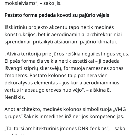
moksleiviams“, – sako jis.
Pastato forma padeda kovoti su pajūrio vėjais
Išskirtiniu projekto akcentu tapo ne tik medinės
konstrukcijos, bet ir aerodinaminiai architektūriniai
sprendimai, pritaikyti atšiauriam pajūrio klimatui.
„Atvira teritorija prie jūros reiškia negailestingus vėjus.
Elipsės forma čia veikia ne tik estetiškai – ji padeda
išvengti stiprių skersvėjų, formuoja ramesnes zonas
žmonėms. Pastato kolonos taip pat nėra vien
dekoratyvus elementas – jos kuria aerodinaminius
vartus ir apsaugo erdves nuo vėjo“, – aiškina E.
Neniškis.
Anot architekto, medinės kolonos simbolizuoja „VMG
grupės” šaknis ir medinės inžinerijos kompetencijas.
„Tai tarsi architektūrinis įmonės DNR ženklas“, – sako