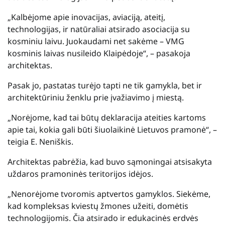
„Kalbėjome apie inovacijas, aviaciją, ateitį,
technologijas, ir natūraliai atsirado asociacija su
kosminiu laivu. Juokaudami net sakėme – VMG
kosminis laivas nusileido Klaipėdoje“, – pasakoja
architektas.
Pasak jo, pastatas turėjo tapti ne tik gamykla, bet ir
architektūriniu ženklu prie įvažiavimo į miestą.
„Norėjome, kad tai būtų deklaracija ateities kartoms
apie tai, kokia gali būti šiuolaikinė Lietuvos pramonė“, –
teigia E. Neniškis.
Architektas pabrėžia, kad buvo sąmoningai atsisakyta
uždaros pramoninės teritorijos idėjos.
„Nenorėjome tvoromis aptvertos gamyklos. Siekėme,
kad kompleksas kviestų žmones užeiti, domėtis
technologijomis. Čia atsirado ir edukacinės erdvės