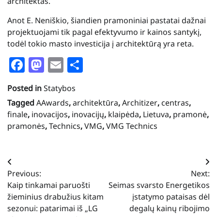
architektas.
Anot E. Neniškio, šiandien pramoniniai pastatai dažnai
projektuojami tik pagal efektyvumo ir kainos santykį,
todėl tokio masto investicija į architektūrą yra reta.
Facebook
Mastodon
Email
Share
Posted in
Statybos
Tagged
AAwards
,
architektūra
,
Architizer
,
centras
,
finale
,
inovacijos
,
inovacijų
,
klaipėda
,
Lietuva
,
pramonė
,
pramonės
,
Technics
,
VMG
,
VMG Technics
Navigacija
Previous:
Next:
tarp
Kaip tinkamai paruošti
Seimas svarsto Energetikos
įrašų
žieminius drabužius kitam
įstatymo pataisas dėl
sezonui: patarimai iš „LG
degalų kainų ribojimo