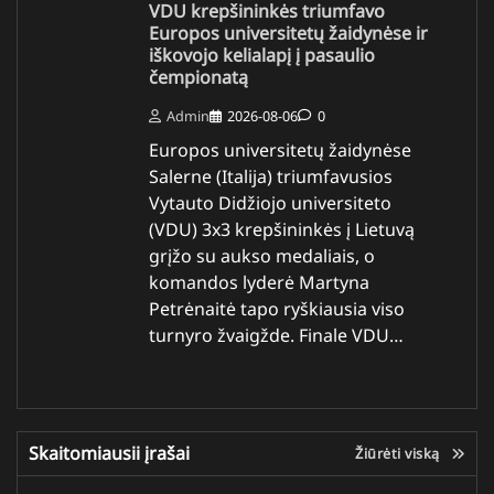
VDU krepšininkės triumfavo
Europos universitetų žaidynėse ir
iškovojo kelialapį į pasaulio
čempionatą
Admin
2026-08-06
0
Europos universitetų žaidynėse
Salerne (Italija) triumfavusios
Vytauto Didžiojo universiteto
(VDU) 3x3 krepšininkės į Lietuvą
grįžo su aukso medaliais, o
komandos lyderė Martyna
Petrėnaitė tapo ryškiausia viso
turnyro žvaigžde. Finale VDU…
Skaitomiausii įrašai
Žiūrėti viską