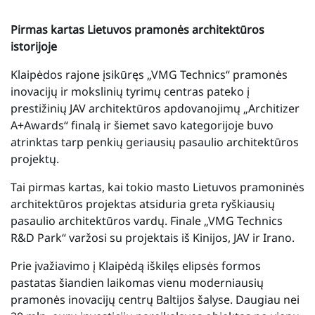
Pirmas kartas Lietuvos pramonės architektūros
istorijoje
Klaipėdos rajone įsikūręs „VMG Technics“ pramonės
inovacijų ir mokslinių tyrimų centras pateko į
prestižinių JAV architektūros apdovanojimų „Architizer
A+Awards“ finalą ir šiemet savo kategorijoje buvo
atrinktas tarp penkių geriausių pasaulio architektūros
projektų.
Tai pirmas kartas, kai tokio masto Lietuvos pramoninės
architektūros projektas atsiduria greta ryškiausių
pasaulio architektūros vardų. Finale „VMG Technics
R&D Park“ varžosi su projektais iš Kinijos, JAV ir Irano.
Prie įvažiavimo į Klaipėdą iškilęs elipsės formos
pastatas šiandien laikomas vienu moderniausių
pramonės inovacijų centrų Baltijos šalyse. Daugiau nei