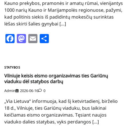
Kauno prekybos, pramonės ir amatų rūmai, vienijantys
1000 narių Kauno ir Marijampolės regionuose, pažymi,
kad politinis siekis iš padidintų mokesčių surinktas
lėšas skirti šalies gynybai […]
Facebook
Mastodon
Email
Share
STATYBOS
Vilniuje keisis eismo organizavimas ties Gariūnų
viaduku dėl statybos darbų
Admin
2026-06-16
0
„Via Lietuva“ informuoja, kad šį ketvirtadienį, birželio
18 d., Vilniuje, ties Gariūnų viaduku, bus laikinai
keičiamas eismo organizavimas. Tęsiant naujos
viaduko dalies statybas, vyks perdangos […]