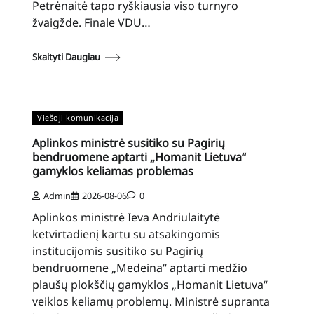
Petrėnaitė tapo ryškiausia viso turnyro
žvaigžde. Finale VDU…
Skaityti Daugiau
Viešoji komunikacija
Aplinkos ministrė susitiko su Pagirių
bendruomene aptarti „Homanit Lietuva“
gamyklos keliamas problemas
Admin
2026-08-06
0
Aplinkos ministrė Ieva Andriulaitytė
ketvirtadienį kartu su atsakingomis
institucijomis susitiko su Pagirių
bendruomene „Medeina“ aptarti medžio
plaušų plokščių gamyklos „Homanit Lietuva“
veiklos keliamų problemų. Ministrė supranta