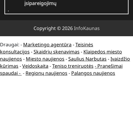
įsipareigojimų
Copyright © 2026
InfoKaunas
Draugai: -
Marketingo agentūra
-
Teisinės
konsultacijos
-
Skaidrių skenavimas
-
Klaipedos miesto
naujienos
-
Miesto naujienos
-
Saulius Narbutas
-
Įvaizdžio
kūrimas
-
Veidoskaita
-
Teniso treniruotės
- Pranešimai
spaudai -
-
Regionų naujienos
-
Palangos naujienos