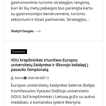
gastronominio turizmo strategijos rengimą,
kuri iki šių metų pabaigos bus parengta kartu
su gastronomijos bendruomene, turizmo
sektoriumi ir kitais partneriais. Strategijos…
Skaityti Daugiau
Švietimas
VDU krepšininkės triumfavo Europos
universitetų žaidynėse ir iškovojo kelialapį į
pasaulio čempionatą
Admin
2026-08-06
0
Europos universitetų žaidynėse Salerne (Italija)
triumfavusios Vytauto Didžiojo universiteto
(VDU) 3x3 krepšininkės į Lietuvą grįžo su aukso
medaliais, o komandos lyderė Martyna