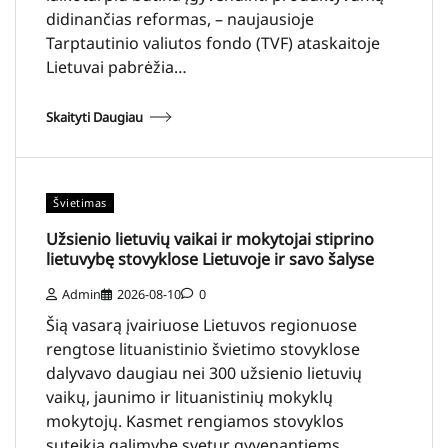
didinančias reformas, – naujausioje
Tarptautinio valiutos fondo (TVF) ataskaitoje
Lietuvai pabrėžia…
Skaityti Daugiau
Švietimas
Užsienio lietuvių vaikai ir mokytojai stiprino
lietuvybę stovyklose Lietuvoje ir savo šalyse
Admin
2026-08-10
0
Šią vasarą įvairiuose Lietuvos regionuose
rengtose lituanistinio švietimo stovyklose
dalyvavo daugiau nei 300 užsienio lietuvių
vaikų, jaunimo ir lituanistinių mokyklų
mokytojų. Kasmet rengiamos stovyklos
suteikia galimybę svetur gyvenantiems