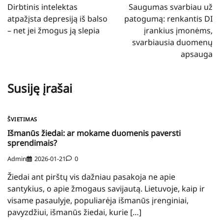
tarp
Dirbtinis intelektas
Saugumas svarbiau už
įrašų
atpažįsta depresiją iš balso
patogumą: renkantis DI
– net jei žmogus ją slepia
įrankius įmonėms,
svarbiausia duomenų
apsauga
Susiję įrašai
ŠVIETIMAS
Išmanūs žiedai: ar mokame duomenis paversti
sprendimais?
Admin
2026-01-21
0
Žiedai ant pirštų vis dažniau pasakoja ne apie
santykius, o apie žmogaus savijautą. Lietuvoje, kaip ir
visame pasaulyje, populiarėja išmanūs įrenginiai,
pavyzdžiui, išmanūs žiedai, kurie […]