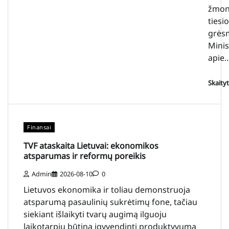
žmon
tiesi
grės
Minis
apie
Skaity
Finansai
TVF ataskaita Lietuvai: ekonomikos
atsparumas ir reformų poreikis
Admin
2026-08-10
0
Lietuvos ekonomika ir toliau demonstruoja
atsparumą pasaulinių sukrėtimų fone, tačiau
siekiant išlaikyti tvarų augimą ilguoju
laikotarpiu būtina įgyvendinti produktyvumą