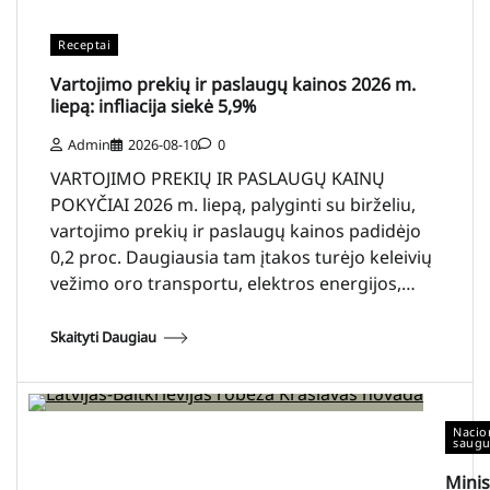
Receptai
Vartojimo prekių ir paslaugų kainos 2026 m.
liepą: infliacija siekė 5,9%
Admin
2026-08-10
0
VARTOJIMO PREKIŲ IR PASLAUGŲ KAINŲ
POKYČIAI 2026 m. liepą, palyginti su birželiu,
vartojimo prekių ir paslaugų kainos padidėjo
0,2 proc. Daugiausia tam įtakos turėjo keleivių
vežimo oro transportu, elektros energijos,…
Skaityti Daugiau
Nacio
saug
Minis