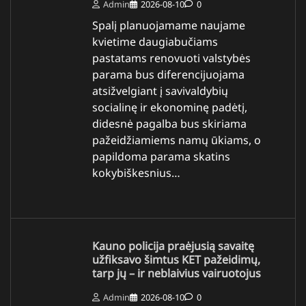
Admin
2026-08-10
0
Spalį planuojamame naujame
kvietime daugiabučiams
pastatams renovuoti valstybės
parama bus diferencijuojama
atsižvelgiant į savivaldybių
socialinę ir ekonominę padėtį,
didesnė pagalba bus skiriama
pažeidžiamiems namų ūkiams, o
papildoma parama skatins
kokybiškesnius…
Kauno policija praėjusią savaitę
užfiksavo šimtus KET pažeidimų,
tarp jų – ir neblaivius vairuotojus
Admin
2026-08-10
0