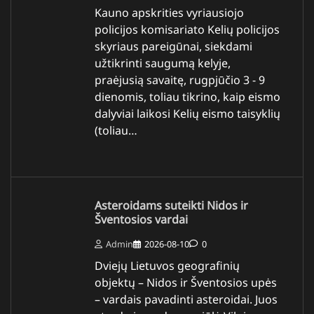
Kauno apskrities vyriausiojo
policijos komisariato Kelių policijos
skyriaus pareigūnai, siekdami
užtikrinti saugumą kelyje,
praėjusią savaitę, rugpjūčio 3 - 9
dienomis, toliau tikrino, kaip eismo
dalyviai laikosi Kelių eismo taisyklių
(toliau…
Asteroidams suteikti Nidos ir
Šventosios vardai
Admin
2026-08-10
0
Dviejų Lietuvos geografinių
objektų – Nidos ir Šventosios upės
– vardais pavadinti asteroidai. Juos