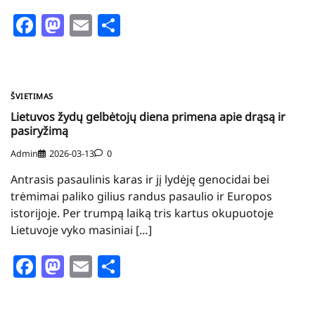
Facebook
Mastodon
Email
Share
ŠVIETIMAS
Lietuvos žydų gelbėtojų diena primena apie drąsą ir
pasiryžimą
Admin
2026-03-13
0
Antrasis pasaulinis karas ir jį lydėję genocidai bei
trėmimai paliko gilius randus pasaulio ir Europos
istorijoje. Per trumpą laiką tris kartus okupuotoje
Lietuvoje vyko masiniai […]
Facebook
Mastodon
Email
Share