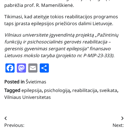
pabrėžia prof. R. Mameniškienė.
Tikimasi, kad ateityje tokios reabilitacijos programos
taps įprasta epilepsijos priežiūros dalimi Lietuvoje.
Vilniaus universitete įgyvendintą projektą „Pažintinių
funkcijų ir psichosocialinės gerovės reabilitacija –
geresnis gyvenimas sergant epilepsija“ finansavo
Lietuvos mokslo taryba (projekto nr. P-MIP-23-333).
Facebook
Mastodon
Email
Share
Posted in
Švietimas
Tagged
epilepsija
,
psichologiją
,
reabilitacija
,
sveikata
,
Vilniaus Universitetas
Navigacija
Previous:
Next: