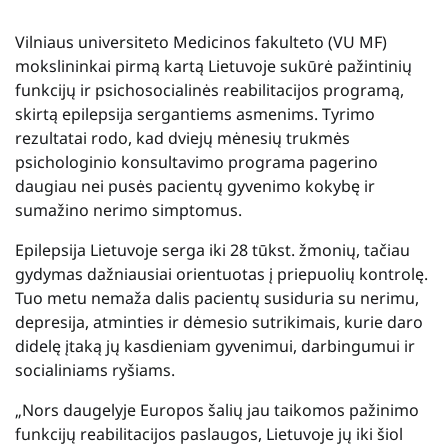
Vilniaus universiteto Medicinos fakulteto (VU MF)
mokslininkai pirmą kartą Lietuvoje sukūrė pažintinių
funkcijų ir psichosocialinės reabilitacijos programą,
skirtą epilepsija sergantiems asmenims. Tyrimo
rezultatai rodo, kad dviejų mėnesių trukmės
psichologinio konsultavimo programa pagerino
daugiau nei pusės pacientų gyvenimo kokybę ir
sumažino nerimo simptomus.
Epilepsija Lietuvoje serga iki 28 tūkst. žmonių, tačiau
gydymas dažniausiai orientuotas į priepuolių kontrolę.
Tuo metu nemaža dalis pacientų susiduria su nerimu,
depresija, atminties ir dėmesio sutrikimais, kurie daro
didelę įtaką jų kasdieniam gyvenimui, darbingumui ir
socialiniams ryšiams.
„Nors daugelyje Europos šalių jau taikomos pažinimo
funkcijų reabilitacijos paslaugos, Lietuvoje jų iki šiol