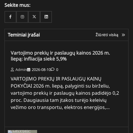
Sekite mus:
Facebook
Instagram
Twitter
Linkedin
Teminiai įrašai
Žiūrėti viską
Vartojimo prekių ir paslaugų kainos 2026 m.
liepą: infliacija siekė 5,9%
Admin
2026-08-10
0
VARTOJIMO PREKIŲ IR PASLAUGŲ KAINŲ
POKYČIAI 2026 m. liepą, palyginti su birželiu,
vartojimo prekių ir paslaugų kainos padidėjo 0,2
proc. Daugiausia tam įtakos turėjo keleivių
vežimo oro transportu, elektros energijos,…