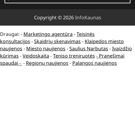
Copyright © 2026
InfoKaunas
Draugai: -
Marketingo agentūra
-
Teisinės
konsultacijos
-
Skaidrių skenavimas
-
Klaipedos miesto
naujienos
-
Miesto naujienos
-
Saulius Narbutas
-
Įvaizdžio
kūrimas
-
Veidoskaita
-
Teniso treniruotės
- Pranešimai
spaudai -
-
Regionų naujienos
-
Palangos naujienos