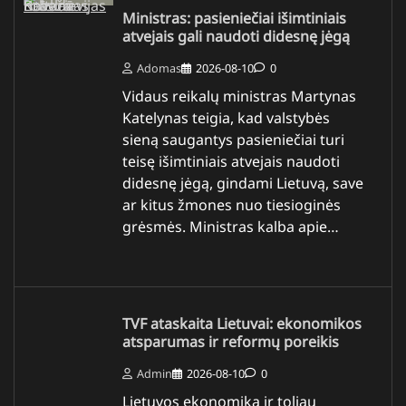
Ministras: pasieniečiai išimtiniais
atvejais gali naudoti didesnę jėgą
Adomas
2026-08-10
0
Vidaus reikalų ministras Martynas
Katelynas teigia, kad valstybės
sieną saugantys pasieniečiai turi
teisę išimtiniais atvejais naudoti
didesnę jėgą, gindami Lietuvą, save
ar kitus žmones nuo tiesioginės
grėsmės. Ministras kalba apie…
TVF ataskaita Lietuvai: ekonomikos
atsparumas ir reformų poreikis
Admin
2026-08-10
0
Lietuvos ekonomika ir toliau