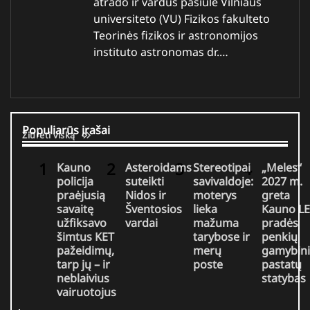
atrado ir vardus pasiūlė Vilniaus
universiteto (VU) Fizikos fakulteto
Teorinės fizikos ir astronomijos
instituto astronomas dr.…
Populiarūs įrašai
Žiūrėti viską
Kauno
Asteroidams
Stereotipai
„Meles“
policija
suteikti
savivaldoje:
2027 m.
praėjusią
Nidos ir
moterys
greta
savaitę
Šventosios
lieka
Kauno LE
užfiksavo
vardai
mažuma
pradės
šimtus KET
tarybose ir
penkių
pažeidimų,
merų
gamybin
tarp jų – ir
poste
pastatų
neblaivius
statybas
vairuotojus