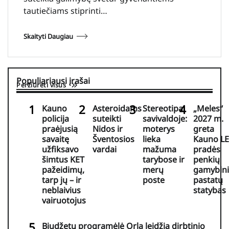
tautiečiams stiprinti…
Skaityti Daugiau
Populiariausi įrašai
Peržiūrėti visus
Kauno
Asteroidams
Stereotipai
„Meles“
policija
suteikti
savivaldoje:
2027 m.
praėjusią
Nidos ir
moterys
greta
savaitę
Šventosios
lieka
Kauno LE
užfiksavo
vardai
mažuma
pradės
šimtus KET
tarybose ir
penkių
pažeidimų,
merų
gamybin
tarp jų – ir
poste
pastatų
neblaivius
statybas
vairuotojus
Biudžetų programėlė Orla leidžia dirbtinio