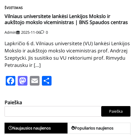
ŠVIETIMAS
Vilniaus universitete lankėsi Lenkijos Mokslo ir
aukštojo mokslo viceministras | BNS Spaudos centras
Admin
2025-11-06
0
Lapkričio 6 d. Vilniaus universitete (VU) lankėsi Lenkijos
Mokslo ir aukštojo mokslo viceministras prof. Andrzej
Szeptycki. Jis susitiko su VU rektoriumi prof. Rimvydu
Petrausku ir […]
Facebook
Mastodon
Email
Share
Paieška
Paieška
Naujausios naujienos
Populiarios naujienos