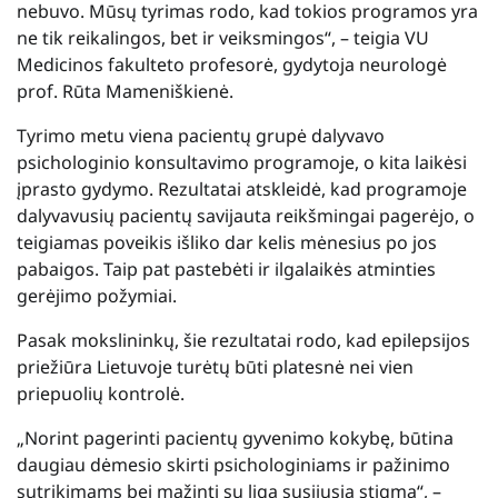
nebuvo. Mūsų tyrimas rodo, kad tokios programos yra
ne tik reikalingos, bet ir veiksmingos“, – teigia VU
Medicinos fakulteto profesorė, gydytoja neurologė
prof. Rūta Mameniškienė.
Tyrimo metu viena pacientų grupė dalyvavo
psichologinio konsultavimo programoje, o kita laikėsi
įprasto gydymo. Rezultatai atskleidė, kad programoje
dalyvavusių pacientų savijauta reikšmingai pagerėjo, o
teigiamas poveikis išliko dar kelis mėnesius po jos
pabaigos. Taip pat pastebėti ir ilgalaikės atminties
gerėjimo požymiai.
Pasak mokslininkų, šie rezultatai rodo, kad epilepsijos
priežiūra Lietuvoje turėtų būti platesnė nei vien
priepuolių kontrolė.
„Norint pagerinti pacientų gyvenimo kokybę, būtina
daugiau dėmesio skirti psichologiniams ir pažinimo
sutrikimams bei mažinti su liga susijusią stigmą“, –