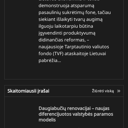
demonstruoja atsparumą
pasaulinių sukrėtimų fone, tačiau
siekiant išlaikyti tvarų augimą
ilguoju laikotarpiu būtina
įgyvendinti produktyvumą
didinančias reformas, –
naujausioje Tarptautinio valiutos
fondo (TVF) ataskaitoje Lietuvai
pabrėžia…
Skaitomiausii įrašai
Žiūrėti viską
Daugiabučių renovacijai – naujas
diferencijuotos valstybės paramos
modelis