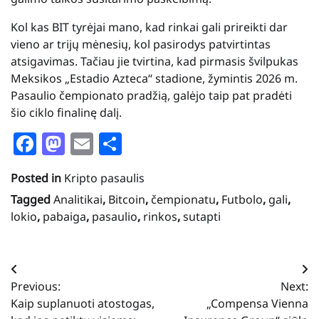
Kol kas BIT tyrėjai mano, kad rinkai gali prireikti dar
vieno ar trijų mėnesių, kol pasirodys patvirtintas
atsigavimas. Tačiau jie tvirtina, kad pirmasis švilpukas
Meksikos „Estadio Azteca“ stadione, žymintis 2026 m.
Pasaulio čempionato pradžią, galėjo taip pat pradėti
šio ciklo finalinę dalį.
Facebook
Mastodon
Email
Share
Posted in
Kripto pasaulis
Tagged
Analitikai
,
Bitcoin
,
čempionatu
,
Futbolo
,
gali
,
lokio
,
pabaiga
,
pasaulio
,
rinkos
,
sutapti
Navigacija
Previous:
Next:
tarp
Kaip suplanuoti atostogas,
„Compensa Vienna