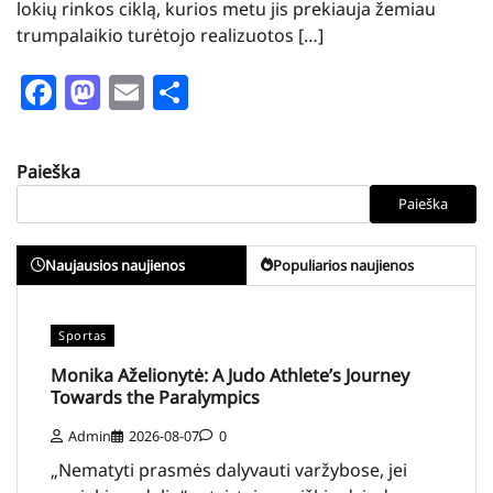
lokių rinkos ciklą, kurios metu jis prekiauja žemiau
trumpalaikio turėtojo realizuotos […]
Facebook
Mastodon
Email
Share
Paieška
Paieška
Naujausios naujienos
Populiarios naujienos
Sportas
Monika Aželionytė: A Judo Athlete’s Journey
Towards the Paralympics
Admin
2026-08-07
0
„Nematyti prasmės dalyvauti varžybose, jei