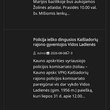
Marijos bazilikoje bus aukojamos
Žolinės atlaidai. Prasidės 10.00 val.
šv. Mišiomis lenkų…
Policija ieško dingusios Kaišiadorių
rajono gyventojos Vidos Ladienės
Admin
2026-08-06
0
Kauno apskrities vyriausiojo
policijos komisariato (toliau –
Kauno apskr. VPK) Kaišiadorių
rajono policijos komisariato
pareigūnai vis dar vykdo Vidos
Ladienės (gim. 1956 m.) paiešką,
kuri liepos 31 d. apie 12.00…