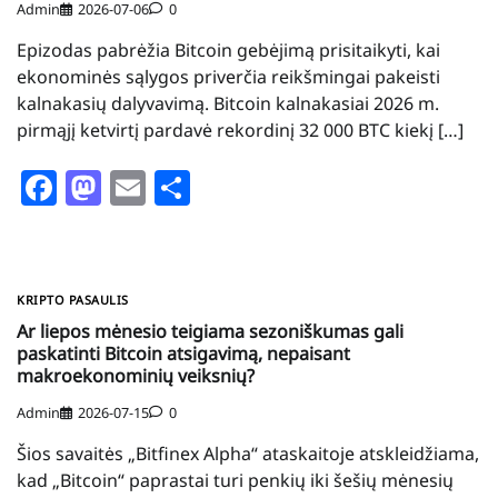
Admin
2026-07-06
0
Epizodas pabrėžia Bitcoin gebėjimą prisitaikyti, kai
ekonominės sąlygos priverčia reikšmingai pakeisti
kalnakasių dalyvavimą. Bitcoin kalnakasiai 2026 m.
pirmąjį ketvirtį pardavė rekordinį 32 000 BTC kiekį […]
Facebook
Mastodon
Email
Share
KRIPTO PASAULIS
Ar liepos mėnesio teigiama sezoniškumas gali
paskatinti Bitcoin atsigavimą, nepaisant
makroekonominių veiksnių?
Admin
2026-07-15
0
Šios savaitės „Bitfinex Alpha“ ataskaitoje atskleidžiama,
kad „Bitcoin“ paprastai turi penkių iki šešių mėnesių