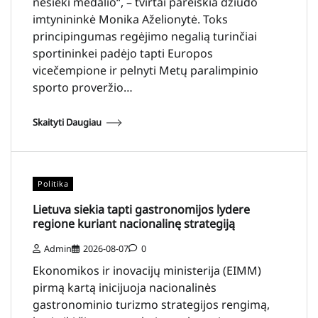
nesieki medalio“, – tvirtai pareiškia dziudo
imtynininkė Monika Aželionytė. Toks
principingumas regėjimo negalią turinčiai
sportininkei padėjo tapti Europos
vicečempione ir pelnyti Metų paralimpinio
sporto proveržio…
Skaityti Daugiau
Politika
Lietuva siekia tapti gastronomijos lydere
regione kuriant nacionalinę strategiją
Admin
2026-08-07
0
Ekonomikos ir inovacijų ministerija (EIMM)
pirmą kartą inicijuoja nacionalinės
gastronominio turizmo strategijos rengimą,