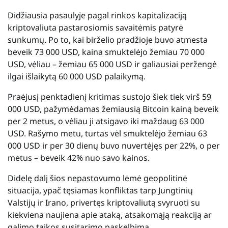
Didžiausia pasaulyje pagal rinkos kapitalizaciją
kriptovaliuta pastarosiomis savaitėmis patyrė
sunkumų. Po to, kai birželio pradžioje buvo atmesta
beveik 73 000 USD, kaina smuktelėjo žemiau 70 000
USD, vėliau – žemiau 65 000 USD ir galiausiai peržengė
ilgai išlaikytą 60 000 USD palaikymą.
Praėjusį penktadienį kritimas sustojo šiek tiek virš 59
000 USD, pažymėdamas žemiausią Bitcoin kainą beveik
per 2 metus, o vėliau ji atsigavo iki maždaug 63 000
USD. Rašymo metu, turtas vėl smuktelėjo žemiau 63
000 USD ir per 30 dienų buvo nuvertėjęs per 22%, o per
metus – beveik 42% nuo savo kainos.
Didelę dalį šios nepastovumo lėmė geopolitinė
situacija, ypač tęsiamas konfliktas tarp Jungtinių
Valstijų ir Irano, privertęs kriptovaliutą svyruoti su
kiekviena naujiena apie ataką, atsakomąją reakciją ar
galimo taikos susitarimo paskelbimą.