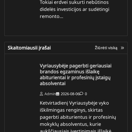
Tokiai erdvei sukurti nebūtinos
didelės investicijos ar sudėtingi
remonto…
Skaitomiausii įrašai
Žiūrėti viską
Vyriausybėje pagerbti geriausiai
brandos egzaminus išlaikę
abiturientai ir profesinių įstaigų
absolventai
Admin
2026-08-06
0
Ketvirtadienį Vyriausybėje vyko
iškilmingas renginys, skirtas
pagerbti abiturientus ir profesinių
mokyklų absolventus, kurie
aukščiausiais įvertinimais išlaikė