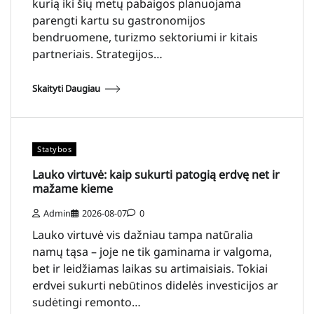
kurią iki šių metų pabaigos planuojama
parengti kartu su gastronomijos
bendruomene, turizmo sektoriumi ir kitais
partneriais. Strategijos…
Skaityti Daugiau
Statybos
Lauko virtuvė: kaip sukurti patogią erdvę net ir
mažame kieme
Admin
2026-08-07
0
Lauko virtuvė vis dažniau tampa natūralia
namų tąsa – joje ne tik gaminama ir valgoma,
bet ir leidžiamas laikas su artimaisiais. Tokiai
erdvei sukurti nebūtinos didelės investicijos ar
sudėtingi remonto…