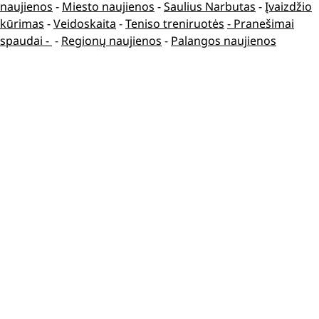
naujienos
-
Miesto naujienos
-
Saulius Narbutas
-
Įvaizdžio
kūrimas
-
Veidoskaita
-
Teniso treniruotės
- Pranešimai
spaudai -
-
Regionų naujienos
-
Palangos naujienos