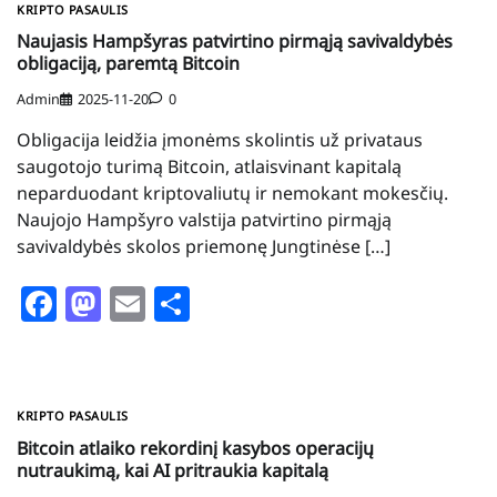
KRIPTO PASAULIS
Naujasis Hampšyras patvirtino pirmąją savivaldybės
obligaciją, paremtą Bitcoin
Admin
2025-11-20
0
Obligacija leidžia įmonėms skolintis už privataus
saugotojo turimą Bitcoin, atlaisvinant kapitalą
neparduodant kriptovaliutų ir nemokant mokesčių.
Naujojo Hampšyro valstija patvirtino pirmąją
savivaldybės skolos priemonę Jungtinėse […]
Facebook
Mastodon
Email
Share
KRIPTO PASAULIS
Bitcoin atlaiko rekordinį kasybos operacijų
nutraukimą, kai AI pritraukia kapitalą