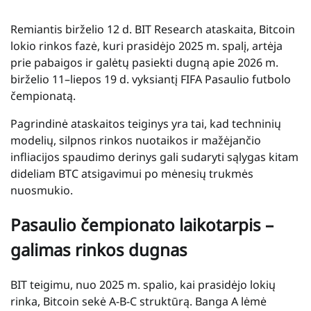
Remiantis birželio 12 d. BIT Research ataskaita, Bitcoin
lokio rinkos fazė, kuri prasidėjo 2025 m. spalį, artėja
prie pabaigos ir galėtų pasiekti dugną apie 2026 m.
birželio 11–liepos 19 d. vyksiantį FIFA Pasaulio futbolo
čempionatą.
Pagrindinė ataskaitos teiginys yra tai, kad techninių
modelių, silpnos rinkos nuotaikos ir mažėjančio
infliacijos spaudimo derinys gali sudaryti sąlygas kitam
dideliam BTC atsigavimui po mėnesių trukmės
nuosmukio.
Pasaulio čempionato laikotarpis –
galimas rinkos dugnas
BIT teigimu, nuo 2025 m. spalio, kai prasidėjo lokių
rinka, Bitcoin sekė A-B-C struktūrą. Banga A lėmė