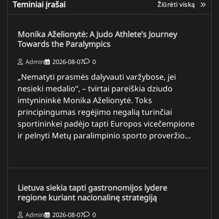
Teminiai įrašai
Žiūrėti viską
Monika Aželionytė: A Judo Athlete’s Journey
Towards the Paralympics
Admin
2026-08-07
0
„Nematyti prasmės dalyvauti varžybose, jei
nesieki medalio“, – tvirtai pareiškia dziudo
imtynininkė Monika Aželionytė. Toks
principingumas regėjimo negalią turinčiai
sportininkei padėjo tapti Europos vicečempione
ir pelnyti Metų paralimpinio sporto proveržio…
Lietuva siekia tapti gastronomijos lydere
regione kuriant nacionalinę strategiją
Admin
2026-08-07
0