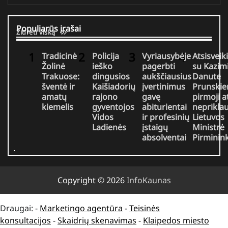
Populiarūs įrašai
Žiūrėti viską
Tradicinė
Policija
Vyriausybėje
Atsisveik
Žolinė
ieško
pagerbti
su Kazim
Trakuose:
dingusios
aukščiausius
Danute
šventė ir
Kaišiadorių
įvertinimus
Prunskie
amatų
rajono
gavę
pirmoji a
kiemelis
gyventojos
abiturientai
neprikla
Vidos
ir profesinių
Lietuvos
Ladienės
įstaigų
Ministrė
absolventai
Pirminin
Copyright © 2026
InfoKaunas
Draugai: -
Marketingo agentūra
-
Teisinės
konsultacijos
-
Skaidrių skenavimas
-
Klaipedos miesto