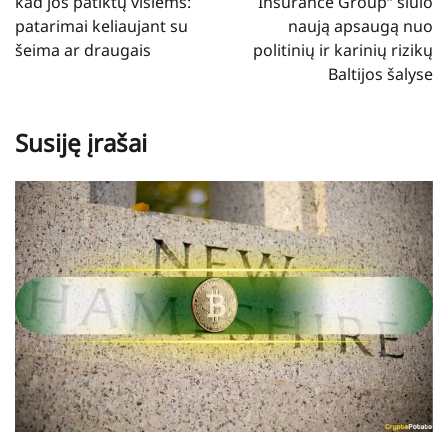
įrašų
kad jos patiktų visiems:
Insurance Group“ siūlo
patarimai keliaujant su
naują apsaugą nuo
šeima ar draugais
politinių ir karinių rizikų
Baltijos šalyse
Susiję įrašai