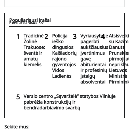
Populiariausi įrašai
Peržiūrėti visus
Tradicinė
Policija
Vyriausybėje
Atsisveik
Žolinė
ieško
pagerbti
su Kazim
Trakuose:
dingusios
aukščiausius
Danute
šventė ir
Kaišiadorių
įvertinimus
Prunskie
amatų
rajono
gavę
pirmoji a
kiemelis
gyventojos
abiturientai
neprikla
Vidos
ir profesinių
Lietuvos
Ladienės
įstaigų
Ministrė
absolventai
Pirminin
Verslo centro „Sąvaržėlė“ statybos Vilniuje
pabrėžia konstrukcijų ir
bendradarbiavimo svarbą
Sekite mus: