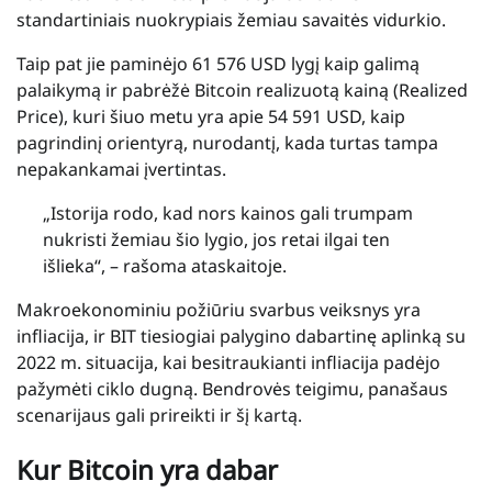
standartiniais nuokrypiais žemiau savaitės vidurkio.
Taip pat jie paminėjo 61 576 USD lygį kaip galimą
palaikymą ir pabrėžė Bitcoin realizuotą kainą (Realized
Price), kuri šiuo metu yra apie 54 591 USD, kaip
pagrindinį orientyrą, nurodantį, kada turtas tampa
nepakankamai įvertintas.
„Istorija rodo, kad nors kainos gali trumpam
nukristi žemiau šio lygio, jos retai ilgai ten
išlieka“, – rašoma ataskaitoje.
Makroekonominiu požiūriu svarbus veiksnys yra
infliacija, ir BIT tiesiogiai palygino dabartinę aplinką su
2022 m. situacija, kai besitraukianti infliacija padėjo
pažymėti ciklo dugną. Bendrovės teigimu, panašaus
scenarijaus gali prireikti ir šį kartą.
Kur Bitcoin yra dabar