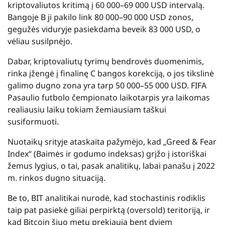
kriptovaliutos kritimą į 60 000–69 000 USD intervalą.
Bangoje B ji pakilo link 80 000–90 000 USD zonos,
gegužės viduryje pasiekdama beveik 83 000 USD, o
vėliau susilpnėjo.
Dabar, kriptovaliutų tyrimų bendrovės duomenimis,
rinka įžengė į finalinę C bangos korekciją, o jos tikslinė
galimo dugno zona yra tarp 50 000–55 000 USD. FIFA
Pasaulio futbolo čempionato laikotarpis yra laikomas
realiausiu laiku tokiam žemiausiam taškui
susiformuoti.
Nuotaikų srityje ataskaita pažymėjo, kad „Greed & Fear
Index“ (Baimės ir godumo indeksas) grįžo į istoriškai
žemus lygius, o tai, pasak analitikų, labai panašu į 2022
m. rinkos dugno situaciją.
Be to, BIT analitikai nurodė, kad stochastinis rodiklis
taip pat pasiekė giliai perpirktą (oversold) teritoriją, ir
kad Bitcoin šiuo metu prekiauja bent dviem