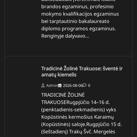
brandos egzaminus, profesinio
mokymo kvalifikacijos egzaminus
bei tarptautinio bakalaureato
diplomo programos egzaminus.
Renginyje dalyvavo…
Tradicinė Žolinė Trakuose: šventė ir
amatų kiemelis
Admin
2026-08-06
0
TRADICINĖ ŽOLINĖ
TRAKUOSERugpjūčio 14–16 d.
(penktadienis-sekmadienis) vyks
Kopūstinės kermošius Karaimų
(Kopūstinės) saloje.Rugpjūčio 15 d.
(šeštadienį) Trakų Švč. Mergelės