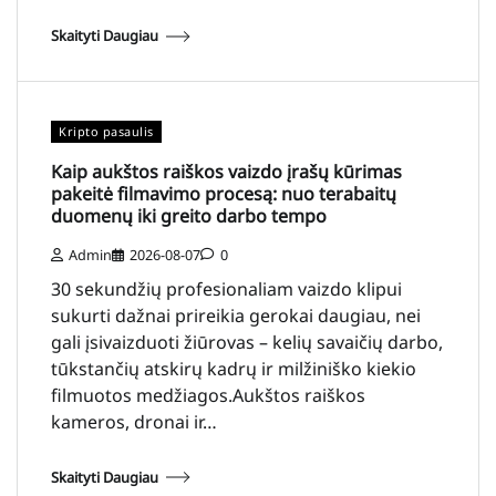
Skaityti Daugiau
Kripto pasaulis
Kaip aukštos raiškos vaizdo įrašų kūrimas
pakeitė filmavimo procesą: nuo terabaitų
duomenų iki greito darbo tempo
Admin
2026-08-07
0
30 sekundžių profesionaliam vaizdo klipui
sukurti dažnai prireikia gerokai daugiau, nei
gali įsivaizduoti žiūrovas – kelių savaičių darbo,
tūkstančių atskirų kadrų ir milžiniško kiekio
filmuotos medžiagos.Aukštos raiškos
kameros, dronai ir…
Skaityti Daugiau