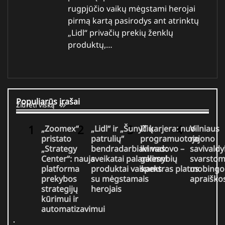
rugpjūčio vaikų mėgstami herojai
pirmą kartą pasirodys ant atrinktų
„Lidl“ privačių prekių ženklų
produktų,…
Populiarūs įrašai
Žiūrėti viską
„Zoomex“
„Lidl“ ir „Šunyčių
IT karjera: nuo
Vilniaus
pristato
patrulių“
programuotojo
rajono
„Strategy
bendradarbiavimas:
iki vadovo –
savivaldy
Center“: nauja
sveikatai palankesni
galimybių
svarsto
platforma
produktai vaikams
spektras platus
mobingo
prekybos
su mėgstamais
apraiško
strategijų
herojais
kūrimui ir
automatizavimui