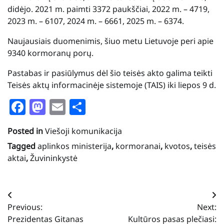
didėjo. 2021 m. paimti 3372 paukščiai, 2022 m. – 4719,
2023 m. – 6107, 2024 m. – 6661, 2025 m. – 6374.
Naujausiais duomenimis, šiuo metu Lietuvoje peri apie
9340 kormoranų porų.
Pastabas ir pasiūlymus dėl šio teisės akto galima teikti
Teisės aktų informacinėje sistemoje (TAIS) iki liepos 9 d.
Facebook
Mastodon
Email
Share
Posted in
Viešoji komunikacija
Tagged
aplinkos ministerija
,
kormoranai
,
kvotos
,
teisės
aktai
,
Žuvininkystė
Navigacija
Previous:
Next:
tarp
Prezidentas Gitanas
Kultūros pasas plečiasi: