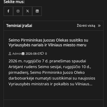
Sekite mus:
Facebook
Instagram
Twitter
Linkedin
Teminiai įrašai
Žiūrėti viską
Seimo Pirmininkas Juozas Olekas susitiks su
Vyriausybės nariais ir Vilniaus miesto meru
Admin
2026-08-07
0
2026 m. rugpjūčio 7 d. pranešimas spaudai
Artėjant rudens Seimo sesijai, rugpjūčio 10 d.,
pirmadienį, Seimo Pirmininko Juozo Oleko
darbotvarkėje numatyti susitikimai su naujosios
Vyriausybės ministrais ir pokalbis su Vilniaus…