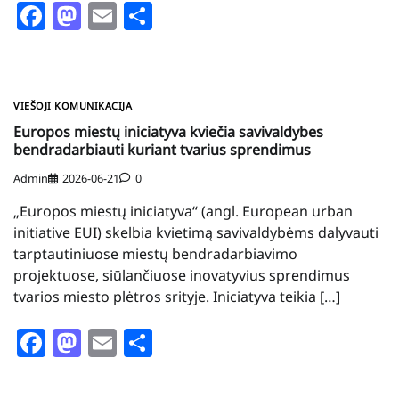
Facebook
Mastodon
Email
Share
VIEŠOJI KOMUNIKACIJA
Europos miestų iniciatyva kviečia savivaldybes
bendradarbiauti kuriant tvarius sprendimus
Admin
2026-06-21
0
„Europos miestų iniciatyva“ (angl. European urban
initiative EUI) skelbia kvietimą savivaldybėms dalyvauti
tarptautiniuose miestų bendradarbiavimo
projektuose, siūlančiuose inovatyvius sprendimus
tvarios miesto plėtros srityje. Iniciatyva teikia […]
Facebook
Mastodon
Email
Share