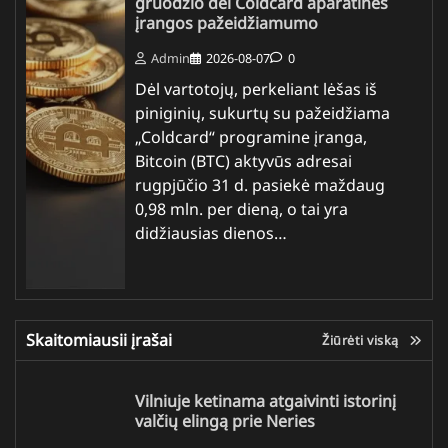
gruodžio dėl Coldcard aparatinės
įrangos pažeidžiamumo
Admin
2026-08-07
0
Dėl vartotojų, perkeliant lėšas iš
piniginių, sukurtų su pažeidžiama
„Coldcard“ programine įranga,
Bitcoin (BTC) aktyvūs adresai
rugpjūčio 31 d. pasiekė maždaug
0,98 mln. per dieną, o tai yra
didžiausias dienos…
Skaitomiausii įrašai
Žiūrėti viską
Vilniuje ketinama atgaivinti istorinį
valčių elingą prie Neries