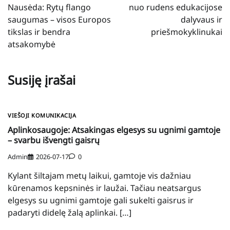
įrašų
Nausėda: Rytų flango
nuo rudens edukacijose
saugumas – visos Europos
dalyvaus ir
tikslas ir bendra
priešmokyklinukai
atsakomybė
Susiję įrašai
VIEŠOJI KOMUNIKACIJA
Aplinkosaugoje: Atsakingas elgesys su ugnimi gamtoje
– svarbu išvengti gaisrų
Admin
2026-07-17
0
Kylant šiltajam metų laikui, gamtoje vis dažniau
kūrenamos kepsninės ir laužai. Tačiau neatsargus
elgesys su ugnimi gamtoje gali sukelti gaisrus ir
padaryti didelę žalą aplinkai. […]