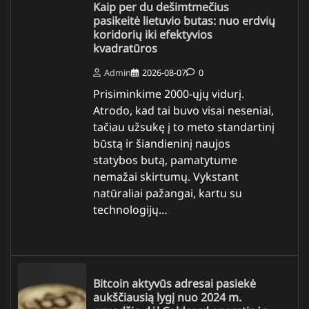
Kaip per du dešimtmečius
pasikeitė lietuvio butas: nuo erdvių
koridorių iki efektyvios
kvadratūros
Admin
2026-08-07
0
Prisiminkime 2000-ųjų vidurį.
Atrodo, kad tai buvo visai neseniai,
tačiau užsukę į to meto standartinį
būstą ir šiandieninį naujos
statybos butą, pamatytume
nemažai skirtumų. Vykstant
natūraliai pažangai, kartu su
technologijų…
Bitcoin aktyvūs adresai pasiekė
aukščiausią lygį nuo 2024 m.