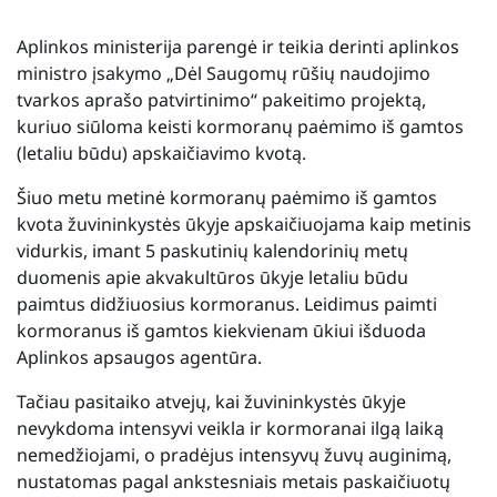
Aplinkos ministerija parengė ir teikia derinti aplinkos
ministro įsakymo „Dėl Saugomų rūšių naudojimo
tvarkos aprašo patvirtinimo“ pakeitimo projektą,
kuriuo siūloma keisti kormoranų paėmimo iš gamtos
(letaliu būdu) apskaičiavimo kvotą.
Šiuo metu metinė kormoranų paėmimo iš gamtos
kvota žuvininkystės ūkyje apskaičiuojama kaip metinis
vidurkis, imant 5 paskutinių kalendorinių metų
duomenis apie akvakultūros ūkyje letaliu būdu
paimtus didžiuosius kormoranus. Leidimus paimti
kormoranus iš gamtos kiekvienam ūkiui išduoda
Aplinkos apsaugos agentūra.
Tačiau pasitaiko atvejų, kai žuvininkystės ūkyje
nevykdoma intensyvi veikla ir kormoranai ilgą laiką
nemedžiojami, o pradėjus intensyvų žuvų auginimą,
nustatomas pagal ankstesniais metais paskaičiuotų