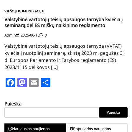
VIEŠOJI KOMUNIKACIJA
Valstybinė vartotojų teisių apsaugos tarnyba kviečia į
seminarą dėl ES miškų naikinimo reglamento
Admin
2026-06-15
0
Valstybinė vartotojų teisių apsaugos tarnyba (VVTAT)
kviečia į nuotolinį seminarą, skirtą 2023 m. gegužės 31
d. Europos Parlamento ir Tarybos reglamento (ES)
2023/1115 dėl kovos […]
Facebook
Mastodon
Email
Share
Paieška
Paieška
Naujausios naujienos
Populiarios naujienos