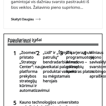
gamintojai vis dažniau svarsto pasitraukti iš
šios veiklos. Žaliavinio pieno supirkimo…
Skaityti Daugiau
Populiariausi įrašai
Peržiūrėti visus
„Zoomex“
„Lidl“ ir „Šunyčių
IT karjera: nuo
Vilniaus
pristato
patrulių“
programuotojo
rajono
„Strategy
bendradarbiavimas:
iki vadovo –
savivaldy
Center“: nauja
sveikatai palankesni
galimybių
svarsto
platforma
produktai vaikams
spektras platus
mobingo
prekybos
su mėgstamais
apraiško
strategijų
herojais
kūrimui ir
automatizavimui
Kauno technologijos universiteto