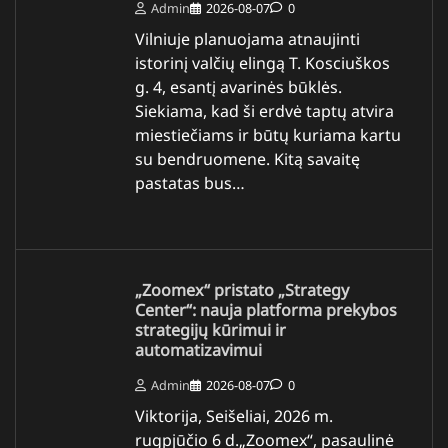
Admin
2026-08-07
0
Vilniuje planuojama atnaujinti
istorinį valčių elingą T. Kosciuškos
g. 4, esantį avarinės būklės.
Siekiama, kad ši erdvė taptų atvira
miestiečiams ir būtų kuriama kartu
su bendruomene. Kitą savaitę
pastatas bus…
„Zoomex“ pristato „Strategy
Center“: nauja platforma prekybos
strategijų kūrimui ir
automatizavimui
Admin
2026-08-07
0
Viktorija, Seišeliai, 2026 m.
rugpjūčio 6 d.„Zoomex“, pasaulinė