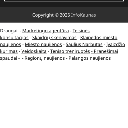
Copyright © 2026
InfoKaunas
Draugai: -
Marketingo agentūra
-
Teisinės
konsultacijos
-
Skaidrių skenavimas
-
Klaipedos miesto
naujienos
-
Miesto naujienos
-
Saulius Narbutas
-
Įvaizdžio
kūrimas
-
Veidoskaita
-
Teniso treniruotės
- Pranešimai
spaudai -
-
Regionų naujienos
-
Palangos naujienos