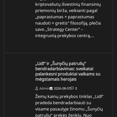
kriptovaliutų išvestinių finansinių
priemonių birža, veikianti pagal
„paprastumas × paprastumas
naudoti × greitis“ filosofiją, plečia
savo „Strategy Center“ –
integruotą prekybos centrą,…
„Lidl“ ir „Šunyčių patrulių“
bendradarbiavimas: sveikatai
palankesni produktai vaikams su
mėgstamais herojais
Admin
2026-08-07
0
Žemų kainų prekybos tinklas „Lidl“
pradeda bendradarbiauti su
visame pasaulyje žinomu „Šunyčių
patrulių“ prekės ženklu. Nuo