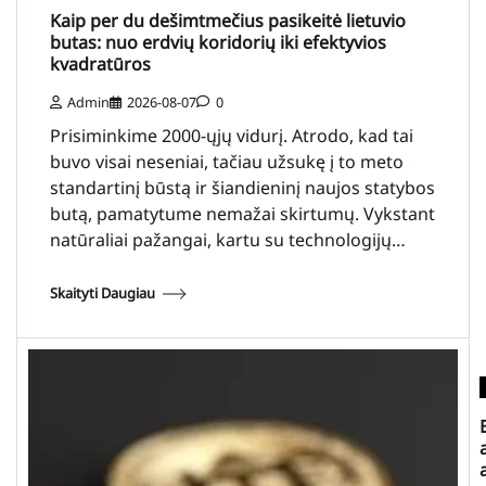
Kaip per du dešimtmečius pasikeitė lietuvio
butas: nuo erdvių koridorių iki efektyvios
kvadratūros
Admin
2026-08-07
0
Prisiminkime 2000-ųjų vidurį. Atrodo, kad tai
buvo visai neseniai, tačiau užsukę į to meto
standartinį būstą ir šiandieninį naujos statybos
butą, pamatytume nemažai skirtumų. Vykstant
natūraliai pažangai, kartu su technologijų…
Skaityti Daugiau