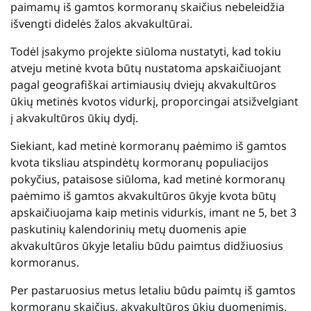
paimamų iš gamtos kormoranų skaičius nebeleidžia
išvengti didelės žalos akvakultūrai.
Todėl įsakymo projekte siūloma nustatyti, kad tokiu
atveju metinė kvota būtų nustatoma apskaičiuojant
pagal geografiškai artimiausių dviejų akvakultūros
ūkių metinės kvotos vidurkį, proporcingai atsižvelgiant
į akvakultūros ūkių dydį.
Siekiant, kad metinė kormoranų paėmimo iš gamtos
kvota tiksliau atspindėtų kormoranų populiacijos
pokyčius, pataisose siūloma, kad metinė kormoranų
paėmimo iš gamtos akvakultūros ūkyje kvota būtų
apskaičiuojama kaip metinis vidurkis, imant ne 5, bet 3
paskutinių kalendorinių metų duomenis apie
akvakultūros ūkyje letaliu būdu paimtus didžiuosius
kormoranus.
Per pastaruosius metus letaliu būdu paimtų iš gamtos
kormoranų skaičius, akvakultūros ūkių duomenimis,