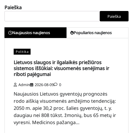
Paieška
Paieška
Naujausios naujienos
Populiarios naujienos
Politika
Lietuvos slaugos ir ilgalaikės priežiūros
sistemos iššūkiai: visuomenės senėjimas ir
riboti pajėgumai
Admin
2026-08-09
0
Naujausios Lietuvos gyventojų prognozės
rodo aiškią visuomenės amžėjimo tendenciją:
2050 m. apie 30,2 proc. šalies gyventojų, t. y.
daugiau nei 808 tūkst. žmonių, bus 65 metų ir
vyresni. Medicinos pažanga…