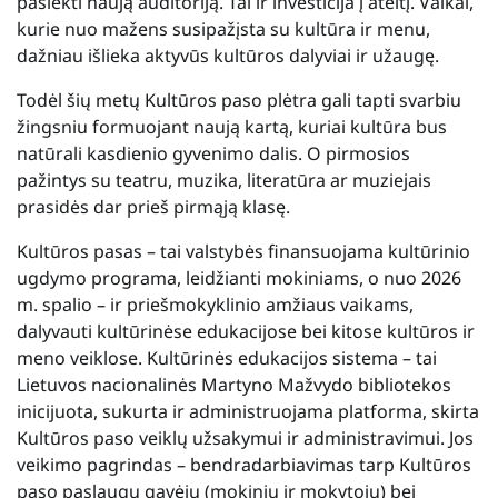
pasiekti naują auditoriją. Tai ir investicija į ateitį. Vaikai,
kurie nuo mažens susipažįsta su kultūra ir menu,
dažniau išlieka aktyvūs kultūros dalyviai ir užaugę.
Todėl šių metų Kultūros paso plėtra gali tapti svarbiu
žingsniu formuojant naują kartą, kuriai kultūra bus
natūrali kasdienio gyvenimo dalis. O pirmosios
pažintys su teatru, muzika, literatūra ar muziejais
prasidės dar prieš pirmąją klasę.
Kultūros pasas – tai valstybės finansuojama kultūrinio
ugdymo programa, leidžianti mokiniams, o nuo 2026
m. spalio – ir priešmokyklinio amžiaus vaikams,
dalyvauti kultūrinėse edukacijose bei kitose kultūros ir
meno veiklose. Kultūrinės edukacijos sistema – tai
Lietuvos nacionalinės Martyno Mažvydo bibliotekos
inicijuota, sukurta ir administruojama platforma, skirta
Kultūros paso veiklų užsakymui ir administravimui. Jos
veikimo pagrindas – bendradarbiavimas tarp Kultūros
paso paslaugų gavėjų (mokinių ir mokytojų) bei