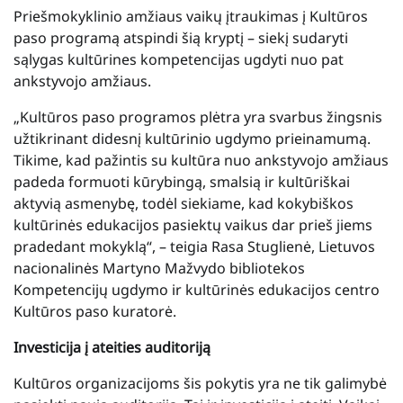
Priešmokyklinio amžiaus vaikų įtraukimas į Kultūros
paso programą atspindi šią kryptį – siekį sudaryti
sąlygas kultūrines kompetencijas ugdyti nuo pat
ankstyvojo amžiaus.
„Kultūros paso programos plėtra yra svarbus žingsnis
užtikrinant didesnį kultūrinio ugdymo prieinamumą.
Tikime, kad pažintis su kultūra nuo ankstyvojo amžiaus
padeda formuoti kūrybingą, smalsią ir kultūriškai
aktyvią asmenybę, todėl siekiame, kad kokybiškos
kultūrinės edukacijos pasiektų vaikus dar prieš jiems
pradedant mokyklą“, – teigia Rasa Stuglienė, Lietuvos
nacionalinės Martyno Mažvydo bibliotekos
Kompetencijų ugdymo ir kultūrinės edukacijos centro
Kultūros paso kuratorė.
Investicija į ateities auditoriją
Kultūros organizacijoms šis pokytis yra ne tik galimybė