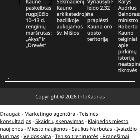
Kaune
Sekmadienį
Vyriausybė
Karys
paskelbtas
Kauno
leido 2,32
Audrius
rugpjūčio
arkikatedroje
ha
Beinoras
10–13 d.
bazilikoje
praplėsti
ministro
renginių
aukojamos
Kauno oro
Roberto
maršrutas:
šv. Mišios
uosto
Kauno
„Akys“ ir
teritoriją
teiginiai
„Drevės“
apie
pirkimų
istoriją
neatspin
tikrovės
Copyright © 2026
InfoKaunas
Draugai: -
Marketingo agentūra
-
Teisinės
konsultacijos
-
Skaidrių skenavimas
-
Klaipedos miesto
naujienos
-
Miesto naujienos
-
Saulius Narbutas
-
Įvaizdžio
kūrimas
-
Veidoskaita
-
Teniso treniruotės
- Pranešimai