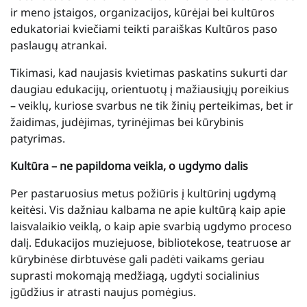
ir meno įstaigos, organizacijos, kūrėjai bei kultūros
edukatoriai kviečiami teikti paraiškas Kultūros paso
paslaugų atrankai.
Tikimasi, kad naujasis kvietimas paskatins sukurti dar
daugiau edukacijų, orientuotų į mažiausiųjų poreikius
– veiklų, kuriose svarbus ne tik žinių perteikimas, bet ir
žaidimas, judėjimas, tyrinėjimas bei kūrybinis
patyrimas.
Kultūra – ne papildoma veikla, o ugdymo dalis
Per pastaruosius metus požiūris į kultūrinį ugdymą
keitėsi. Vis dažniau kalbama ne apie kultūrą kaip apie
laisvalaikio veiklą, o kaip apie svarbią ugdymo proceso
dalį. Edukacijos muziejuose, bibliotekose, teatruose ar
kūrybinėse dirbtuvėse gali padėti vaikams geriau
suprasti mokomąją medžiagą, ugdyti socialinius
įgūdžius ir atrasti naujus pomėgius.