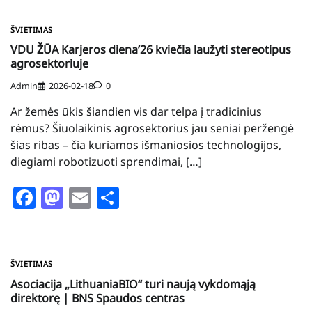
ŠVIETIMAS
VDU ŽŪA Karjeros diena’26 kviečia laužyti stereotipus
agrosektoriuje
Admin
2026-02-18
0
Ar žemės ūkis šiandien vis dar telpa į tradicinius
rėmus? Šiuolaikinis agrosektorius jau seniai peržengė
šias ribas – čia kuriamos išmaniosios technologijos,
diegiami robotizuoti sprendimai, […]
Facebook
Mastodon
Email
Share
ŠVIETIMAS
Asociacija „LithuaniaBIO“ turi naują vykdomąją
direktorę | BNS Spaudos centras