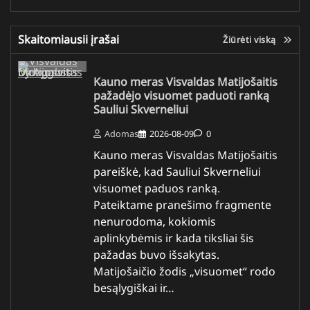
Skaitomiausii įrašai
Žiūrėti viską
Kauno meras Visvaldas Matijošaitis
pažadėjo visuomet paduoti ranką
Sauliui Skverneliui
Adomas
2026-08-09
0
Kauno meras Visvaldas Matijošaitis
pareiškė, kad Sauliui Skverneliui
visuomet paduos ranką.
Pateiktame pranešimo fragmente
nenurodoma, kokiomis
aplinkybėmis ir kada tiksliai šis
pažadas buvo išsakytas.
Matijošaičio žodis „visuomet“ rodo
besąlygiškai ir…