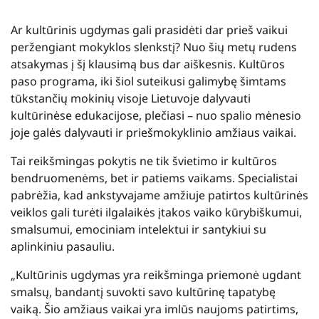
Ar kultūrinis ugdymas gali prasidėti dar prieš vaikui
peržengiant mokyklos slenkstį? Nuo šių metų rudens
atsakymas į šį klausimą bus dar aiškesnis. Kultūros
paso programa, iki šiol suteikusi galimybę šimtams
tūkstančių mokinių visoje Lietuvoje dalyvauti
kultūrinėse edukacijose, plečiasi – nuo spalio mėnesio
joje galės dalyvauti ir priešmokyklinio amžiaus vaikai.
Tai reikšmingas pokytis ne tik švietimo ir kultūros
bendruomenėms, bet ir patiems vaikams. Specialistai
pabrėžia, kad ankstyvajame amžiuje patirtos kultūrinės
veiklos gali turėti ilgalaikės įtakos vaiko kūrybiškumui,
smalsumui, emociniam intelektui ir santykiui su
aplinkiniu pasauliu.
„Kultūrinis ugdymas yra reikšminga priemonė ugdant
smalsų, bandantį suvokti savo kultūrinę tapatybę
vaiką. Šio amžiaus vaikai yra imlūs naujoms patirtims,