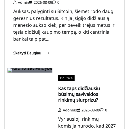
Admin
2026-08-09
0
Auksas, palyginti su Bitcoin, šiemet rodo daug
geresnius rezultatus. Kinija įsigijo didžiausią
mėnesio aukso kiekį per beveik trejus metus ir
tęsia didžiulį kaupimo tempą, o kiti centriniai
bankai taip pat…
Skaityti Daugiau
Politika
Kas taps didžiausiu
būsimų savivaldos
rinkimų siurprizu?
Adomas
2026-08-09
0
Vyriausioji rinkimų
komisija nurodo, kad 2027