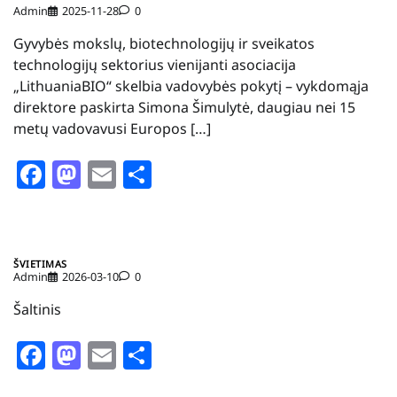
Admin
2025-11-28
0
Gyvybės mokslų, biotechnologijų ir sveikatos
technologijų sektorius vienijanti asociacija
„LithuaniaBIO“ skelbia vadovybės pokytį – vykdomąja
direktore paskirta Simona Šimulytė, daugiau nei 15
metų vadovavusi Europos […]
Facebook
Mastodon
Email
Share
ŠVIETIMAS
Admin
2026-03-10
0
Šaltinis
Facebook
Mastodon
Email
Share