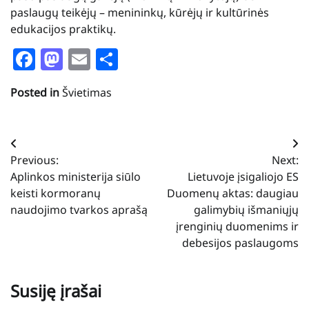
paslaugų teikėjų – menininkų, kūrėjų ir kultūrinės
edukacijos praktikų.
Facebook
Mastodon
Email
Share
Posted in
Švietimas
Navigacija
Previous:
Next:
tarp
Aplinkos ministerija siūlo
Lietuvoje įsigaliojo ES
įrašų
keisti kormoranų
Duomenų aktas: daugiau
naudojimo tvarkos aprašą
galimybių išmaniųjų
įrenginių duomenims ir
debesijos paslaugoms
Susiję įrašai