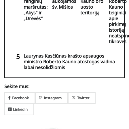
renginių
aukojamos
Kauno oro
Roberto
maršrutas:
šv. Mišios
uosto
Kauno
„Akys“ ir
teritoriją
teiginiai
„Drevės“
apie
pirkimų
istoriją
neatspin
tikrovės
Laurynas Kasčiūnas krašto apsaugos
ministro Roberto Kauno atostogas vadina
labai nesolidžiomis
Sekite mus:
Facebook
Instagram
Twitter
Linkedin