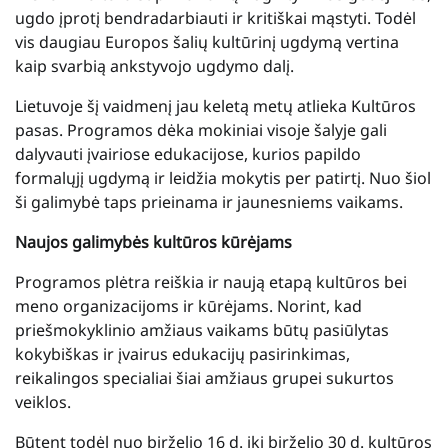
ugdo įprotį bendradarbiauti ir kritiškai mąstyti. Todėl
vis daugiau Europos šalių kultūrinį ugdymą vertina
kaip svarbią ankstyvojo ugdymo dalį.
Lietuvoje šį vaidmenį jau keletą metų atlieka Kultūros
pasas. Programos dėka mokiniai visoje šalyje gali
dalyvauti įvairiose edukacijose, kurios papildo
formalųjį ugdymą ir leidžia mokytis per patirtį. Nuo šiol
ši galimybė taps prieinama ir jaunesniems vaikams.
Naujos galimybės kultūros kūrėjams
Programos plėtra reiškia ir naują etapą kultūros bei
meno organizacijoms ir kūrėjams. Norint, kad
priešmokyklinio amžiaus vaikams būtų pasiūlytas
kokybiškas ir įvairus edukacijų pasirinkimas,
reikalingos specialiai šiai amžiaus grupei sukurtos
veiklos.
Būtent todėl nuo birželio 16 d. iki birželio 30 d. kultūros