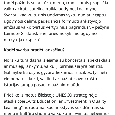
todėl pažintis su kultūra, menu, tradicijomis praplečia
vaiko akiratį, suteikia puikią ugdymosi galimybę.
Svarbu, kad kultūrinis ugdymas vyktų nuolat ir taptų
ugdymosi dalimi, padedančia formuoti ankstyvojo
amžiaus vaiko tvirtus vertybinius pagrindus“, – pažymi
Laimutė Girdauskienė, priešmokyklinio ugdymo
mokytoja ekspertė.
Kodėl svarbu pradėti anksčiau?
Nors kultūra dažnai siejama su koncertais, spektakliais
ar muziejų lankymu, vaikui ji pirmiausia yra patirtis.
Galimybė klausytis gyvai atliekamos muzikos, tyrinėti
eksponatus, kurti, vaidinti ar pažinti savo krašto
istorijas tampa pasaulio pažinimo būdu.
Prieš kelis metus išleistoje UNESCO strateginėje
ataskaitoje „Arts Education: an Investment in Quality
Learning“ nurodoma, kad ankstyvas susidūrimas su
menu ir kultūra stiprina vaikų kognityvinius gebėjimus,