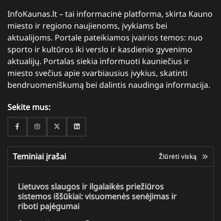
InfoKaunas.lt – tai informacinė platforma, skirta Kauno
miesto ir regiono naujienoms, įvykiams bei
aktualijoms. Portale pateikiamos įvairios temos: nuo
sporto ir kultūros iki verslo ir kasdienio gyvenimo
aktualijų. Portalas siekia informuoti kauniečius ir
miesto svečius apie svarbiausius įvykius, skatinti
bendruomeniškumą bei dalintis naudinga informacija.
Sekite mus:
Facebook
Instagram
Twitter
Linkedin
Teminiai įrašai
Žiūrėti viską
Lietuvos slaugos ir ilgalaikės priežiūros
sistemos iššūkiai: visuomenės senėjimas ir
riboti pajėgumai