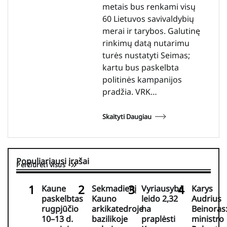
metais bus renkami visų
60 Lietuvos savivaldybių
merai ir tarybos. Galutinę
rinkimų datą nutarimu
turės nustatyti Seimas;
kartu bus paskelbta
politinės kampanijos
pradžia. VRK…
Skaityti Daugiau
Populiariausi įrašai
Peržiūrėti visus
Kaune
Sekmadienį
Vyriausybė
Karys
paskelbtas
Kauno
leido 2,32
Audrius
rugpjūčio
arkikatedroje
ha
Beinoras
10–13 d.
bazilikoje
praplėsti
ministro