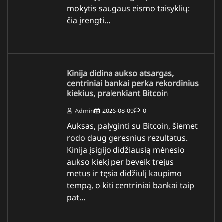
mokytis saugaus eismo taisyklių:
čia įrengti…
Kinija didina aukso atsargas,
centriniai bankai perka rekordinius
kiekius, pralenkiant Bitcoin
Admin
2026-08-09
0
Auksas, palyginti su Bitcoin, šiemet
rodo daug geresnius rezultatus.
Kinija įsigijo didžiausią mėnesio
aukso kiekį per beveik trejus
metus ir tęsia didžiulį kaupimo
tempą, o kiti centriniai bankai taip
pat…