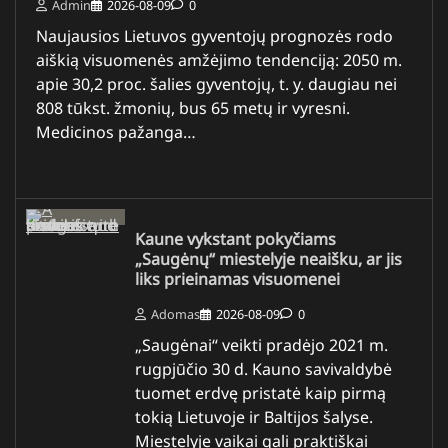
Admin
2026-08-09
0
Naujausios Lietuvos gyventojų prognozės rodo
aiškią visuomenės amžėjimo tendenciją: 2050 m.
apie 30,2 proc. šalies gyventojų, t. y. daugiau nei
808 tūkst. žmonių, bus 65 metų ir vyresni.
Medicinos pažanga…
Kaune vykstant pokyčiams
„Saugėnų“ miestelyje neaišku, ar jis
liks prieinamas visuomenei
Adomas
2026-08-09
0
„Saugėnai“ veikti pradėjo 2021 m.
rugpjūčio 30 d. Kauno savivaldybė
tuomet erdvę pristatė kaip pirmą
tokią Lietuvoje ir Baltijos šalyse.
Miestelyje vaikai gali praktiškai