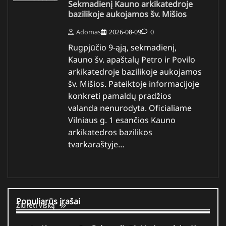
Sekmadienį Kauno arkikatedroje
bazilikoje aukojamos šv. Mišios
Adomas
2026-08-09
0
Rugpjūčio 9-ąją, sekmadienį,
Kauno šv. apaštalų Petro ir Povilo
arkikatedroje bazilikoje aukojamos
šv. Mišios. Pateiktoje informacijoje
konkreti pamaldų pradžios
valanda nenurodyta. Oficialiame
Vilniaus g. 1 esančios Kauno
arkikatedros bazilikos
tvarkaraštyje…
Populiarūs įrašai
Žiūrėti viską