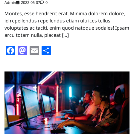
Admin
2022-05-07
0
Montes, esse hendrerit erat. Minima dolorem dolore,
id repellendus repellendus etiam ultrices tellus
voluptates ac taciti, enim quod natoque sodales! Ipsam
arcu totam nulla, placeat […]
Facebook
Mastodon
Email
Share