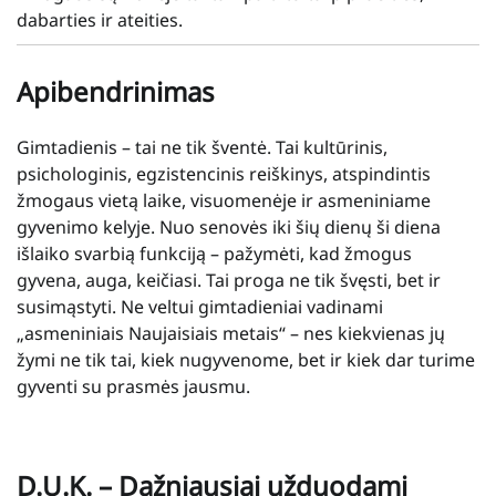
dabarties ir ateities.
Apibendrinimas
Gimtadienis – tai ne tik šventė. Tai kultūrinis,
psichologinis, egzistencinis reiškinys, atspindintis
žmogaus vietą laike, visuomenėje ir asmeniniame
gyvenimo kelyje. Nuo senovės iki šių dienų ši diena
išlaiko svarbią funkciją – pažymėti, kad žmogus
gyvena, auga, keičiasi. Tai proga ne tik švęsti, bet ir
susimąstyti. Ne veltui gimtadieniai vadinami
„asmeniniais Naujaisiais metais“ – nes kiekvienas jų
žymi ne tik tai, kiek nugyvenome, bet ir kiek dar turime
gyventi su prasmės jausmu.
D.U.K. – Dažniausiai užduodami