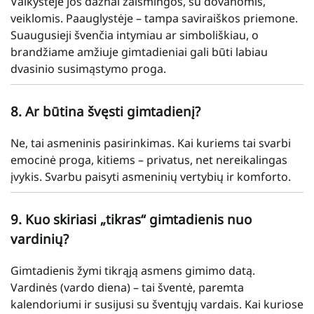
Vaikystėje jos dažnai žaismingos, su dovanomis,
veiklomis. Paauglystėje – tampa saviraiškos priemone.
Suaugusieji švenčia intymiau ar simboliškiau, o
brandžiame amžiuje gimtadieniai gali būti labiau
dvasinio susimąstymo proga.
8. Ar būtina švęsti gimtadienį?
Ne, tai asmeninis pasirinkimas. Kai kuriems tai svarbi
emocinė proga, kitiems – privatus, net nereikalingas
įvykis. Svarbu paisyti asmeninių vertybių ir komforto.
9. Kuo skiriasi „tikras“ gimtadienis nuo
vardinių?
Gimtadienis žymi tikrąją asmens gimimo datą.
Vardinės (vardo diena) – tai šventė, paremta
kalendoriumi ir susijusi su šventųjų vardais. Kai kuriose