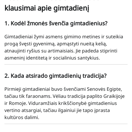
klausimai apie gimtadienį
1. Kodėl žmonės švenčia gimtadienius?
Gimtadieniai žymi asmens gimimo metines ir suteikia
progą švęsti gyvenimą, apmąstyti nueitą kelią,
atnaujinti ryšius su artimaisiais. Jie padeda stiprinti
asmeninį identitetą ir socialinius santykius.
2. Kada atsirado gimtadienių tradicija?
Pirmieji gimtadieniai buvo švenčiami Senovės Egipte,
tačiau tik faraonams. Vėliau tradicija paplito Graikijoje
ir Romoje. Viduramžiais krikščionybė gimtadienius
vertino atsargiai, tačiau ilgainiui jie tapo įprasta
kultūros dalimi.