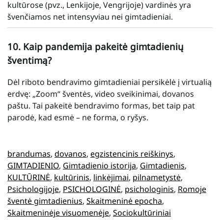
kultūrose (pvz., Lenkijoje, Vengrijoje) vardinės yra
švenčiamos net intensyviau nei gimtadieniai.
10. Kaip pandemija pakeitė gimtadienių
šventimą?
Dėl riboto bendravimo gimtadieniai persikėlė į virtualią
erdvę: „Zoom“ šventės, video sveikinimai, dovanos
paštu. Tai pakeitė bendravimo formas, bet taip pat
parodė, kad esmė – ne forma, o ryšys.
brandumas
, 
dovanos
, 
egzistencinis reiškinys
, 
GIMTADIENIO
, 
Gimtadienio istorija
, 
Gimtadienis
, 
KULTŪRINĖ
, 
kultūrinis
, 
linkėjimai
, 
pilnametystė
, 
Psichologijoje
, 
PSICHOLOGINĖ
, 
psichologinis
, 
Romoje
šventė gimtadienius
, 
Skaitmeninė epocha
, 
Skaitmeninėje visuomenėje
, 
Sociokultūriniai