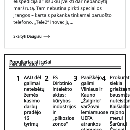
ekspedicija ar iššūkiu įveikti dar nebandytą
maršrutą. Tam nebūtina pirkti specialios
įrangos – kartais pakanka tinkamai paruošto
telefono. „Tele2“ inovacijų…
Skaityti Daugiau
Populiariausi įrašai
Peržiūrėti visus
AAD dėl
ES
Paaiškėjo
Prokurat
galimai
Dirbtinio
galimi
siekia
neteisėtų
intelekto
Vilniaus ir
griežtes
žemės
aktas:
Kauno
bausmės
kasimo
kūrybos
„Žalgirio“
nuteista
darbų
industrijos
varžovai
Kaišiador
pradėjo
ir
lemiamuose
rajono
16
„pilkosios
UEFA
merui
tyrimų
zonos“
atrankos
Šarūnui
etapuose
Čėsnai