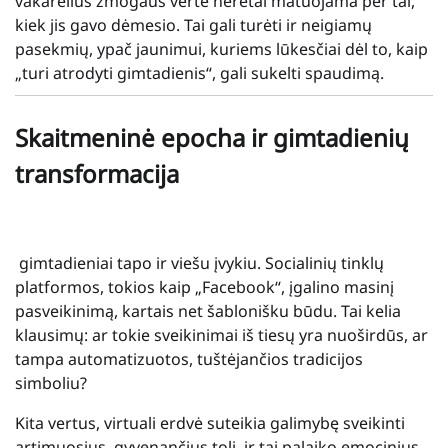
vakarėlius žmogaus vertė neretai matuojama per tai,
kiek jis gavo dėmesio. Tai gali turėti ir neigiamų
pasekmių, ypač jaunimui, kuriems lūkesčiai dėl to, kaip
„turi atrodyti gimtadienis“, gali sukelti spaudimą.
Skaitmeninė epocha ir gimtadienių
transformacija
gimtadieniai tapo ir viešu įvykiu. Socialinių tinklų
platformos, tokios kaip „Facebook“, įgalino masinį
pasveikinimą, kartais net šablonišku būdu. Tai kelia
klausimų: ar tokie sveikinimai iš tiesų yra nuoširdūs, ar
tampa automatizuotos, tuštėjančios tradicijos
simboliu?
Kita vertus, virtuali erdvė suteikia galimybę sveikinti
artimuosius, gyvenančius toli, ir tai palaiko emocinius