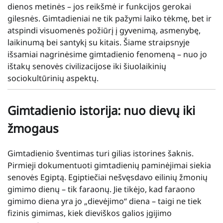
dienos metinės – jos reikšmė ir funkcijos gerokai
gilesnės. Gimtadieniai ne tik pažymi laiko tėkmę, bet ir
atspindi visuomenės požiūrį į gyvenimą, asmenybę,
laikinumą bei santykį su kitais. Šiame straipsnyje
išsamiai nagrinėsime gimtadienio fenomeną – nuo jo
ištakų senovės civilizacijose iki šiuolaikinių
sociokultūrinių aspektų.
Gimtadienio istorija: nuo dievų iki
žmogaus
Gimtadienio šventimas turi gilias istorines šaknis.
Pirmieji dokumentuoti gimtadienių paminėjimai siekia
senovės Egiptą. Egiptiečiai nešvęsdavo eilinių žmonių
gimimo dienų – tik faraonų. Jie tikėjo, kad faraono
gimimo diena yra jo „dievėjimo“ diena – taigi ne tiek
fizinis gimimas, kiek dieviškos galios įgijimo