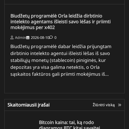
Biudžetų programėlė Orla leidžia dirbtinio
intelekto agentams išleisti savo lėšas ir priimti
mokėjimus per x402
Admin
2026-08-10
0
Biudžetų programėlė dabar leidžia prijungtam
dirbtinio intelekto agentui išleisti lėšas iš savo
stabiliųjų monetų (stablecoin) piniginės, kur
depozitas yra visa galima netektis, o Orla
sąskaitos faktūros gali priimti mokėjimus iš…
Skaitomiausii įrašai
Žiūrėti viską
Bitcoin kaina: tai, ką rodo
diagramos BTC kitai savaitei