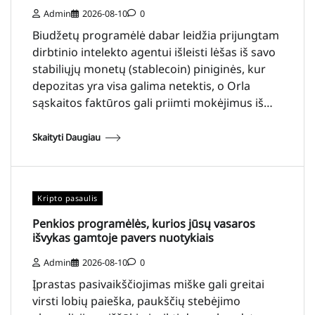
Admin
2026-08-10
0
Biudžetų programėlė dabar leidžia prijungtam
dirbtinio intelekto agentui išleisti lėšas iš savo
stabiliųjų monetų (stablecoin) piniginės, kur
depozitas yra visa galima netektis, o Orla
sąskaitos faktūros gali priimti mokėjimus iš…
Skaityti Daugiau
Kripto pasaulis
Penkios programėlės, kurios jūsų vasaros
išvykas gamtoje pavers nuotykiais
Admin
2026-08-10
0
Įprastas pasivaikščiojimas miške gali greitai
virsti lobių paieška, paukščių stebėjimo