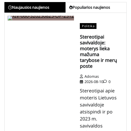
Naujausios naujienos
Populiarios naujienos
Politika
Stereotipai
savivaldoje:
moterys lieka
mažuma
tarybose ir merų
poste
Adomas
2026-08-10
0
Stereotipai apie
moteris Lietuvos
savivaldoje
atsispindi ir po
2023 m.
savivaldos