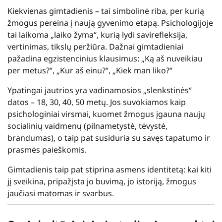
Kiekvienas gimtadienis – tai simbolinė riba, per kurią
žmogus pereina į naują gyvenimo etapą. Psichologijoje
tai laikoma „laiko žyma“, kurią lydi savirefleksija,
vertinimas, tikslų peržiūra. Dažnai gimtadieniai
pažadina egzistencinius klausimus: „Ką aš nuveikiau
per metus?“, „Kur aš einu?“, „Kiek man liko?“
Ypatingai jautrios yra vadinamosios „slenkstinės“
datos – 18, 30, 40, 50 metų. Jos suvokiamos kaip
psichologiniai virsmai, kuomet žmogus įgauna naujų
socialinių vaidmenų (pilnametystė, tėvystė,
brandumas), o taip pat susiduria su savęs tapatumo ir
prasmės paieškomis.
Gimtadienis taip pat stiprina asmens identitetą: kai kiti
jį sveikina, pripažįsta jo buvimą, jo istoriją, žmogus
jaučiasi matomas ir svarbus.