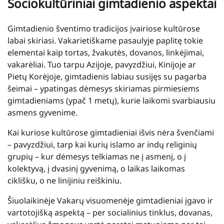
Sociokultūriniai gimtadienio aspektai
Gimtadienio šventimo tradicijos įvairiose kultūrose
labai skiriasi. Vakarietiškame pasaulyje paplitę tokie
elementai kaip tortas, žvakutės, dovanos, linkėjimai,
vakarėliai. Tuo tarpu Azijoje, pavyzdžiui, Kinijoje ar
Pietų Korėjoje, gimtadienis labiau susijęs su pagarba
šeimai – ypatingas dėmesys skiriamas pirmiesiems
gimtadieniams (ypač 1 metų), kurie laikomi svarbiausiu
asmens gyvenime.
Kai kuriose kultūrose gimtadieniai išvis nėra švenčiami
– pavyzdžiui, tarp kai kurių islamo ar indų religinių
grupių – kur dėmesys telkiamas ne į asmenį, o į
kolektyvą, į dvasinį gyvenimą, o laikas laikomas
ciklišku, o ne linijiniu reiškiniu.
Šiuolaikinėje Vakarų visuomenėje gimtadieniai įgavo ir
vartotojišką aspektą – per socialinius tinklus, dovanas,