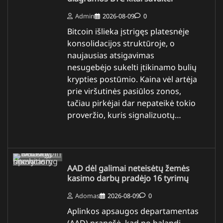
Admin
2026-08-09
0
Bitcoin išlieka įstrigęs platesnėje
konsolidacijos struktūroje, o
naujausias atsigavimas
nesugebėjo sukelti įtikinamo bulių
krypties postūmio. Kaina vėl artėja
prie viršutinės pasiūlos zonos,
tačiau pirkėjai dar nepateikė tokio
proveržio, kuris signalizuotų…
AAD dėl galimai neteisėtų žemės
kasimo darbų pradėjo 16 tyrimų
Adomas
2026-08-09
0
Aplinkos apsaugos departamentas