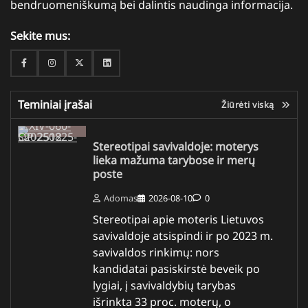
bendruomeniškumą bei dalintis naudinga informacija.
Sekite mus:
Facebook
Instagram
Twitter
Linkedin
Teminiai įrašai
Žiūrėti viską
Stereotipai savivaldoje: moterys
lieka mažuma tarybose ir merų
poste
Adomas
2026-08-10
0
Stereotipai apie moteris Lietuvos
savivaldoje atsispindi ir po 2023 m.
savivaldos rinkimų: nors
kandidatai pasiskirstė beveik po
lygiai, į savivaldybių tarybas
išrinkta 33 proc. moterų, o