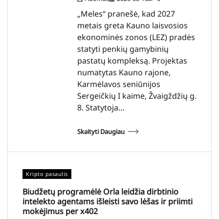
„Meles“ pranešė, kad 2027
metais greta Kauno laisvosios
ekonominės zonos (LEZ) pradės
statyti penkių gamybinių
pastatų kompleksą. Projektas
numatytas Kauno rajone,
Karmėlavos seniūnijos
Sergeičkių I kaime, Žvaigždžių g.
8. Statytoja…
Skaityti Daugiau
Kripto pasaulis
Biudžetų programėlė Orla leidžia dirbtinio
intelekto agentams išleisti savo lėšas ir priimti
mokėjimus per x402