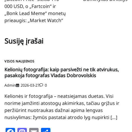
įrašų
000 USD, o „Fartcoin“ ir
„Bonk Lead Meme“ monetų
prieaugis: „Market Watch“
Susiję įrašai
VISOS NAUJIENOS
Kelionių fotografija: kaip parsivežti ne tik atvirukus,
pasakoja fotografas Vladas Dobrovolskis
Admin
2026-03-27
0
Kelionės ir fotografija – neatsiejamas duetas. Visi
norime įamžinti atostogų akimirkas, tačiau grįžus ir
peržiūrint nuotraukas dažnai apima lengvas
nusivylimas: žymūs pastatai atrodo lyg nupirkti […]