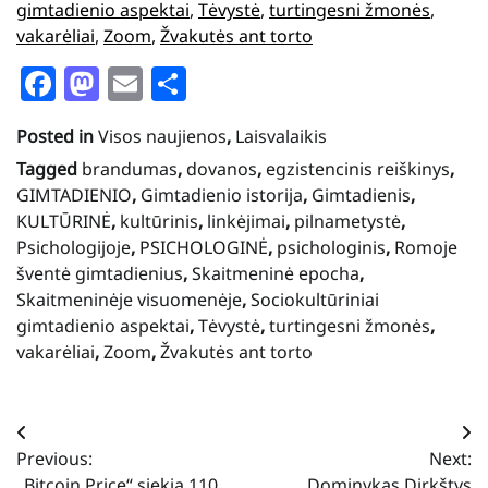
gimtadienio aspektai
, 
Tėvystė
, 
turtingesni žmonės
, 
vakarėliai
, 
Zoom
, 
Žvakutės ant torto
Facebook
Mastodon
Email
Share
Posted in
Visos naujienos
,
Laisvalaikis
Tagged
brandumas
,
dovanos
,
egzistencinis reiškinys
,
GIMTADIENIO
,
Gimtadienio istorija
,
Gimtadienis
,
KULTŪRINĖ
,
kultūrinis
,
linkėjimai
,
pilnametystė
,
Psichologijoje
,
PSICHOLOGINĖ
,
psichologinis
,
Romoje
šventė gimtadienius
,
Skaitmeninė epocha
,
Skaitmeninėje visuomenėje
,
Sociokultūriniai
gimtadienio aspektai
,
Tėvystė
,
turtingesni žmonės
,
vakarėliai
,
Zoom
,
Žvakutės ant torto
Navigacija
Previous:
Next:
tarp
„Bitcoin Price“ siekia 110
Dominykas Dirkštys