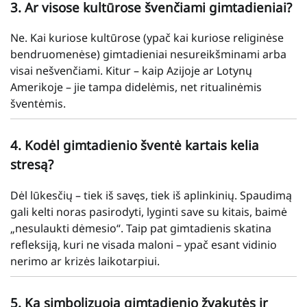
3. Ar visose kultūrose švenčiami gimtadieniai?
Ne. Kai kuriose kultūrose (ypač kai kuriose religinėse
bendruomenėse) gimtadieniai nesureikšminami arba
visai nešvenčiami. Kitur – kaip Azijoje ar Lotynų
Amerikoje – jie tampa didelėmis, net ritualinėmis
šventėmis.
4. Kodėl gimtadienio šventė kartais kelia
stresą?
Dėl lūkesčių – tiek iš savęs, tiek iš aplinkinių. Spaudimą
gali kelti noras pasirodyti, lyginti save su kitais, baimė
„nesulaukti dėmesio“. Taip pat gimtadienis skatina
refleksiją, kuri ne visada maloni – ypač esant vidinio
nerimo ar krizės laikotarpiui.
5. Ką simbolizuoja gimtadienio žvakutės ir