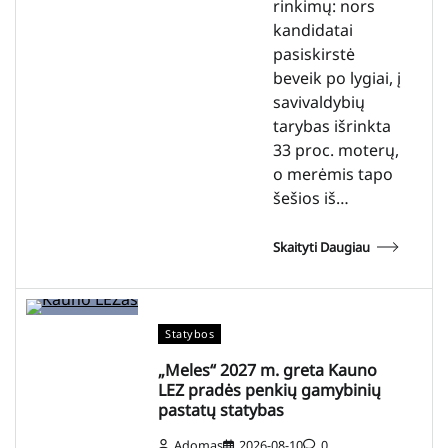
rinkimų: nors
kandidatai
pasiskirstė
beveik po lygiai, į
savivaldybių
tarybas išrinkta
33 proc. moterų,
o merėmis tapo
šešios iš…
Skaityti Daugiau
Statybos
„Meles“ 2027 m. greta Kauno
LEZ pradės penkių gamybinių
pastatų statybas
Adomas
2026-08-10
0