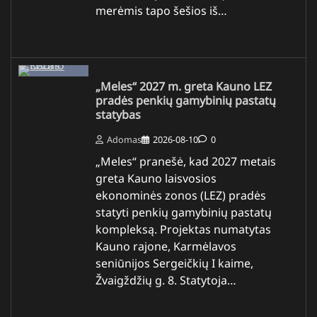
merėmis tapo šešios iš…
„Meles“ 2027 m. greta Kauno LEZ
pradės penkių gamybinių pastatų
statybas
Adomas
2026-08-10
0
„Meles“ pranešė, kad 2027 metais
greta Kauno laisvosios
ekonominės zonos (LEZ) pradės
statyti penkių gamybinių pastatų
kompleksą. Projektas numatytas
Kauno rajone, Karmėlavos
seniūnijos Sergeičkių I kaime,
Žvaigždžių g. 8. Statytoja…