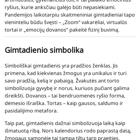
ryšius, kurie anksčiau galėjo būti nepasiekiami.
Pandemijos laikotarpiu skaitmeniniai gimtadieniai tapo
vieninteliu būdu švęsti – „Zoom“ vakarėliai, virtualūs
tortai ir „emocijų dovanos“ pakeitė fizinį buvimą.
Gimtadienio simbolika
Simboliškai gimtadienis yra pradžios ženklas. Jis
primena, kad kiekvienas žmogus yra unikalus ir turi
savo pradžią, kelią ir pabaigą. Žvakutės ant torto
simbolizuoja gyvybę ir norus, kuriuos pučiant galima
išreikšti. Dovanos – tai bendruomenės ryšio forma,
dėmesio išraiška. Tortas – kaip gausos, saldumo ir
pasidalijimo metafora.
Taip pat, gimtadienis dažnai simbolizuoja laiką kaip
išmatuotą ribą. Nors kalendorius rodo paprastą datą,
žmogaus sąmonėje tai tampa tiltu tarp praeities,