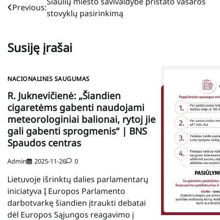
Navigacija
Šiaulių miesto savivaldybė pristato vasaros
Previous:
stovyklų pasirinkimą
tarp
įrašų
Susiję įrašai
NACIONALINIS SAUGUMAS
R. Juknevičienė: „Šiandien
cigaretėms gabenti naudojami
meteorologiniai balionai, rytoj jie
gali gabenti sprogmenis“ | BNS
Spaudos centras
Admin
2025-11-26
0
Lietuvoje išrinktų dalies parlamentarų
iniciatyva Į Europos Parlamento
darbotvarkę šiandien įtraukti debatai
dėl Europos Sąjungos reagavimo į