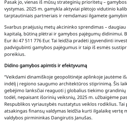
Pasak jo, vienas iš mūsų strateginių prioritetų – gamybos
vystymas. 2025 m. gamykla aktyviai plėtojo vidutinio k
tarptautiniais partneriais ir remdamasi ilgamete gamybine
Svarbus praėjusių metų akcininko sprendimas – daugiau ne
kapitalą, būtiną plėtrai ir gamybos pajėgumų didinimui. 
Eur iki 47 511 776 Eur. Tai leidžia pradėti įgyvendinti in
padvigubinti gamybos pajėgumus ir taip iš esmės sustipr
poreikius.
Didino gamybos apimtis ir efektyvumą
“Veikdami dinamiškoje geopolitinėje aplinkoje jautėme iš
indėlį į regiono saugumo architektūros stiprinimą. Šis la
gebėjimo lanksčiai reaguoti į globalius tiekimo grandin
todėl, nepaisant išorinių veiksnių, 2025 m. užbaigėme pasi
Respublikos vyriausybės nustatytus veiklos rodiklius. Tai p
atsakingas finansų valdymas leidžia kurti ilgalaikę vertę m
valdybos pirmininkas Dangirutis Janušas.