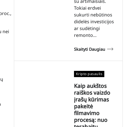
su artimaisiais.
Tokiai erdvei
proc.,
sukurti nebūtinos
didelės investicijos
ar sudėtingi
u nei
remonto…
Skaityti Daugiau
Kripto pasaulis
ių
Kaip aukštos
raiškos vaizdo
įrašų kūrimas
a
pakeitė
filmavimo
procesą: nuo
terabaitų