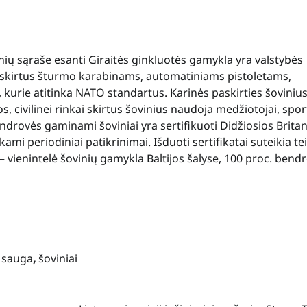
ių sąraše esanti Giraitės ginkluotės gamykla yra valstybės
 skirtus šturmo karabinams, automatiniams pistoletams,
kurie atitinka NATO standartus. Karinės paskirties šoviniu
civilinei rinkai skirtus šovinius naudoja medžiotojai, spor
ndrovės gaminami šoviniai yra sertifikuoti Didžiosios Britan
kami periodiniai patikrinimai. Išduoti sertifikatai suteikia te
 – vienintelė šovinių gamykla Baltijos šalyse, 100 proc. bend
,
sauga
,
šoviniai