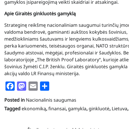
gamyklos įsipareigojimą veikti skaidriai ir atsakingai.
Apie Giraitės ginkluotės gamyklą
Strateginę reikšmę nacionaliniam saugumui turinčių įmon
valdoma bendrovė, gaminanti aukštos kokybės šovinius,
medžiokliniams šautuvams ir lengviems kulkosvaidžiams, 
perka kariuomenės, teisėsaugos organai, NATO struktūros, 
šaudymo atstovai, mėgėjai, profesionalai ir šaudyklos. Be
laboratorijoje „The British Proof Laboratory“, kurioje atlie
šovinius žymėti C.I.P. ženklu. Giraitės ginkluotės gamykla
akcijų valdo LR Finansų ministerija.
Facebook
Mastodon
Email
Share
Posted in
Nacionalinis saugumas
Tagged
ekonomiką
,
finansai
,
gamykla
,
ginkluotė
,
Lietuva