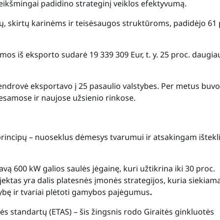
reikšmingai padidino strateginį veiklos efektyvumą.
ų, skirtų karinėms ir teisėsaugos struktūroms, padidėjo 61 
os iš eksporto sudarė 19 339 309 Eur, t. y. 25 proc. daugia
ndrovė eksportavo į 25 pasaulio valstybes. Per metus buvo
 esamose ir naujose užsienio rinkose.
principų – nuoseklus dėmesys tvarumui ir atsakingam ištekl
ą 600 kW galios saulės jėgainę, kuri užtikrina iki 30 proc.
jektas yra dalis platesnės įmonės strategijos, kuria siekiam
mybę ir tvariai plėtoti gamybos pajėgumus
.
 standartų (ETAS) – šis žingsnis rodo Giraitės ginkluotės