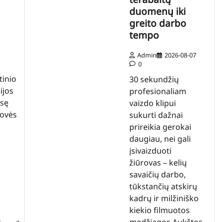
duomenų iki
greito darbo
tempo
Admin
2026-08-07
0
s
tinio
30 sekundžių
ijos
profesionaliam
isę
vaizdo klipui
rovės
sukurti dažnai
prireikia gerokai
daugiau, nei gali
įsivaizduoti
žiūrovas – kelių
savaičių darbo,
tūkstančių atskirų
kadrų ir milžiniško
kiekio filmuotos
medžiagos.Aukštos