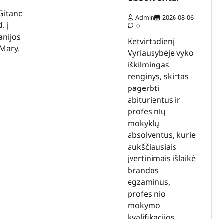
Gitano
Admin
2026-08-06
. į
0
anijos
Ketvirtadienį
 Mary.
Vyriausybėje vyko
iškilmingas
renginys, skirtas
pagerbti
abiturientus ir
profesinių
mokyklų
absolventus, kurie
aukščiausiais
įvertinimais išlaikė
brandos
egzaminus,
profesinio
mokymo
kvalifikacijos