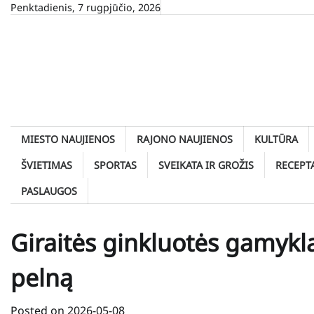
Skip
Penktadienis, 7 rugpjūčio, 2026
to
content
MIESTO NAUJIENOS
RAJONO NAUJIENOS
KULTŪRA
ŠVIETIMAS
SPORTAS
SVEIKATA IR GROŽIS
RECEPT
PASLAUGOS
Giraitės ginkluotės gamykl
pelną
Posted on
2026-05-08