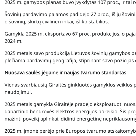
2025 m. gamybos planas buvo įvykdytas 107 proc., ir tai 
Šovinių pardavimo pajamos padidėjo 27 proc., iš jų šovini
o šovinių, skirtų civilinei rinkai, išliko stabilios.
Gamykla 2025 m. eksportavo 67 proc. produkcijos, o pajam
2024 m.
2025 metais savo produkciją Lietuvos šovinių gamybos be
plečiama pardavimų geografija, stiprinant savo pozicijas
Nuosava saulės jėgainė ir naujas tvarumo standartas
Vienas svarbiausių Giraitės ginkluotės gamyklos veiklos 
naudojimui.
2025 metais gamykla Giraitėje pradėjo eksploatuoti nuosav
dabartinio bendrovės elektros energijos poreikio. Šis pro
mažinti poveikį aplinkai, didinti energetinę nepriklauso
2025 m. įmonė perėjo prie Europos tvarumo atskaitomybės