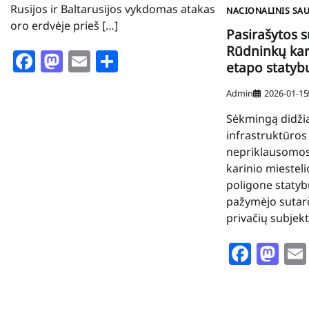
Rusijos ir Baltarusijos vykdomas atakas
NACIONALINIS SA
oro erdvėje prieš […]
Pasirašytos s
Rūdninkų kari
Facebook
Mastodon
Email
Share
etapo statyb
Admin
2026-01-15
Sėkmingą didži
infrastruktūros
nepriklausomos 
karinio miestel
poligone statybų
pažymėjo sutar
privačių subjekt
Face
Ma