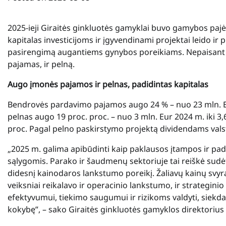
2025-ieji Giraitės ginkluotės gamyklai buvo gamybos pajė
kapitalas investicijoms ir įgyvendinami projektai leido ir p
pasirengimą augantiems gynybos poreikiams. Nepaisant pa
pajamas, ir pelną.
Augo įmonės pajamos ir pelnas, padidintas kapitalas
Bendrovės pardavimo pajamos augo 24 % – nuo 23 mln. Eu
pelnas augo 19 proc. proc. – nuo 3 mln. Eur 2024 m. iki 3
proc. Pagal pelno paskirstymo projektą dividendams valsty
„2025 m. galima apibūdinti kaip paklausos įtampos ir pad
sąlygomis. Parako ir šaudmenų sektoriuje tai reiškė sudė
didesnį kainodaros lankstumo poreikį. Žaliavų kainų svyra
veiksniai reikalavo ir operacinio lankstumo, ir strategin
efektyvumui, tiekimo saugumui ir rizikoms valdyti, siekd
kokybę”, – sako Giraitės ginkluotės gamyklos direktoriu