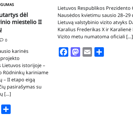
UGUMAS
Lietuvos Respublikos Prezidento 
utartys dėl
Nausėdos kvietimu sausio 28–29 d
nio miestelio II
Lietuvą valstybinio vizito atvyks D
ų
Karalius Frederikas X ir Karalienė
Vizito metu numatoma oficiali […]
0
Facebook
Mastodon
Email
Share
ausio karinės
 projekto
Lietuvos istorijoje –
io Rūdninkų kariniame
 – II etapo eigą
čių pasirašymas su
ų […]
book
stodon
Email
Share