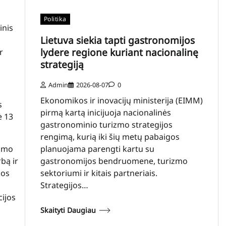
Politika
inis
Lietuva siekia tapti gastronomijos
lydere regione kuriant nacionalinę
r
strategiją
Admin
2026-08-07
0
Ekonomikos ir inovacijų ministerija (EIMM)
s
pirmą kartą inicijuoja nacionalinės
ė 13
gastronominio turizmo strategijos
rengimą, kurią iki šių metų pabaigos
tumo
planuojama parengti kartu su
bą ir
gastronomijos bendruomene, turizmo
kos
sektoriumi ir kitais partneriais.
Strategijos…
cijos
Skaityti Daugiau