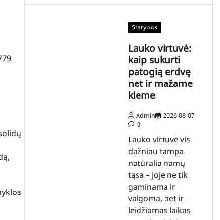
Statybos
Lauko virtuvė:
 779
kaip sukurti
patogią erdvę
net ir mažame
kieme
Admin
2026-08-07
0
solidų
Lauko virtuvė vis
dažniau tampa
dą,
natūralia namų
tąsa – joje ne tik
gaminama ir
myklos
valgoma, bet ir
leidžiamas laikas