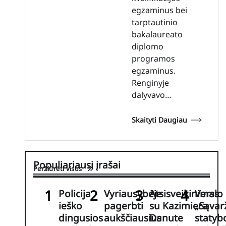
egzaminus bei
tarptautinio
bakalaureato
diplomo
programos
egzaminus.
Renginyje
dalyvavo…
Skaityti Daugiau
Populiariausi įrašai
Peržiūrėti visus
Policija
Vyriausybėje
Atsisveikinimas
Verslo
ieško
pagerbti
su Kazimiera
„Sąvar
dingusios
aukščiausius
Danute
statybo