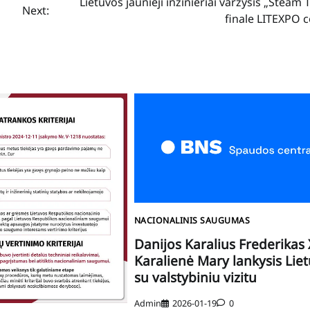
Lietuvos jaunieji inžinieriai varžysis „Steam
Next:
finale LITEXPO 
NACIONALINIS SAUGUMAS
Danijos Karalius Frederikas X
Karalienė Mary lankysis Lie
su valstybiniu vizitu
Admin
2026-01-19
0