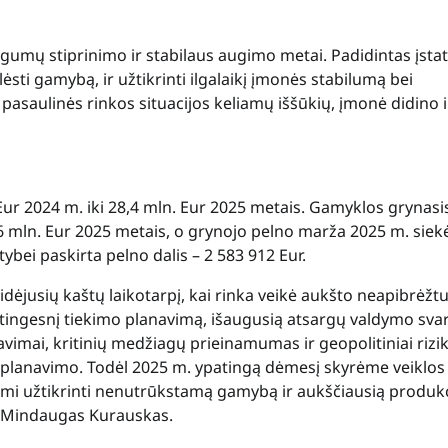
gumų stiprinimo ir stabilaus augimo metai. Padidintas įstat
lėsti gamybą, ir užtikrinti ilgalaikį įmonės stabilumą bei
saulinės rinkos situacijos keliamų iššūkių, įmonė didino i
r 2024 m. iki 28,4 mln. Eur 2025 metais. Gamyklos grynasi
,6 mln. Eur 2025 metais, o grynojo pelno marža 2025 m. siek
bei paskirta pelno dalis – 2 583 912 Eur.
idėjusių kaštų laikotarpį, kai rinka veikė aukšto neapibrėž
tingesnį tiekimo planavimą, išaugusią atsargų valdymo svar
vimai, kritinių medžiagų prieinamumas ir geopolitiniai rizi
io planavimo. Todėl 2025 m. ypatingą dėmesį skyrėme veiklos
ami užtikrinti nenutrūkstamą gamybą ir aukščiausią produk
s Mindaugas Kurauskas.