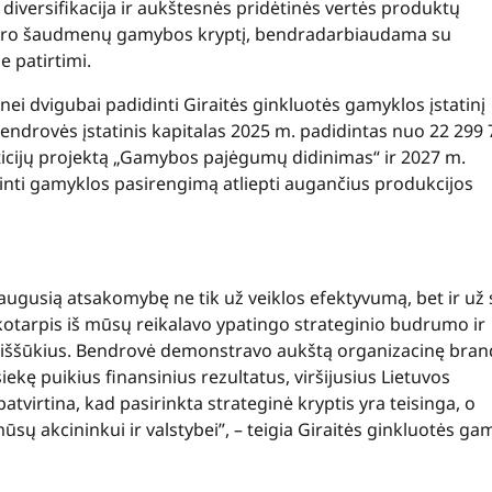
 diversifikacija ir aukštesnės pridėtinės vertės produktų
alibro šaudmenų gamybos kryptį, bendradarbiaudama su
 patirtimi.
i dvigubai padidinti Giraitės ginkluotės gamyklos įstatinį
Bendrovės įstatinis kapitalas 2025 m. padidintas nuo 22 299
vesticijų projektą „Gamybos pajėgumų didinimas“ ir 2027 m.
inti gamyklos pasirengimą atliepti augančius produkcijos
augusią atsakomybę ne tik už veiklos efektyvumą, bet ir už 
ikotarpis iš mūsų reikalavo ypatingo strateginio budrumo ir
ių iššūkius. Bendrovė demonstravo aukštą organizacinę bran
ekę puikius finansinius rezultatus, viršijusius Lietuvos
atvirtina, kad pasirinkta strateginė kryptis yra teisinga, o
ūsų akcininkui ir valstybei”, – teigia Giraitės ginkluotės ga