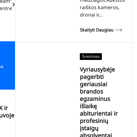
 Team“
raiškos kameros,
centre
dronai ir…
Skaityti Daugiau
Švietimas
Vyriausybėje
pagerbti
geriausiai
brandos
egzaminus
išlaikę
 ir
abiturientai ir
tuvoje
profesinių
įstaigų
absolventai