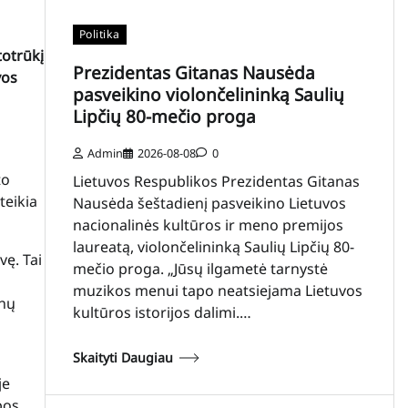
Politika
totrūkį
Prezidentas Gitanas Nausėda
vos
pasveikino violončelininką Saulių
Lipčių 80-mečio proga
Admin
2026-08-08
0
to
Lietuvos Respublikos Prezidentas Gitanas
teikia
Nausėda šeštadienį pasveikino Lietuvos
nacionalinės kultūros ir meno premijos
laureatą, violončelininką Saulių Lipčių 80-
ę. Tai
mečio proga. „Jūsų ilgametė tarnystė
muzikos menui tapo neatsiejama Lietuvos
enų
kultūros istorijos dalimi.…
Skaityti Daugiau
je
pos