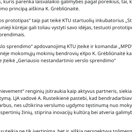
s, kuris parenka laisvalaikio galimybes pagal poreikius, tai, 
ikimo principą aiškina K. Grėbliūnaitė.
s prototipas“ taip pat teikė KTU startuolių inkubatorius
„S
eji kūrėjai gali toliau vystyti savo idėjas, testuoti prototip
sprendimais.
erslo sprendimo“ apdovanojimą KTU įteikė ir komandai „MPD
alinėje mokomųjų mokinių bendrovių eXpo K. Grėbliūnaitė ka
įteikė „Geriausio nestandartinio verslo sprendimo“
hievement“ renginių įsitraukia kaip aktyvus partneris, siekia
tymą. LJA vadovė A. Rusteikienė pastebi, kad bendradarbia
varbus, nes užtikrina verslumo ugdymo tęstinumą nuo moky
pertinių žinių, stiprina inovacijų kultūrą bei atveria galimy
teikia ne tik įvertinimą, bet ir aiškią perspektyvą tolimes