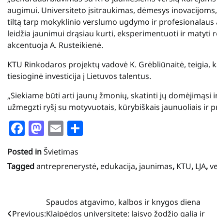
augimui. Universiteto įsitraukimas, dėmesys inovacijoms,
tiltą tarp mokyklinio verslumo ugdymo ir profesionalau
leidžia jaunimui drąsiau kurti, eksperimentuoti ir matyti re
akcentuoja A. Rusteikienė.
KTU Rinkodaros projektų vadovė K. Grėbliūnaitė, teigia, kad
tiesioginė investicija į Lietuvos talentus.
„Siekiame būti arti jaunų žmonių, skatinti jų domėjimąsi 
užmegzti ryšį su motyvuotais, kūrybiškais jaunuoliais ir pr
Facebook
Mastodon
Email
Share
Posted in
Švietimas
Tagged
antreprenerystė
,
edukacija
,
jaunimas
,
KTU
,
LJA
,
v
Navigacija
Spaudos atgavimo, kalbos ir knygos diena
Previous:
Klaipėdos universitete: laisvo žodžio galia ir