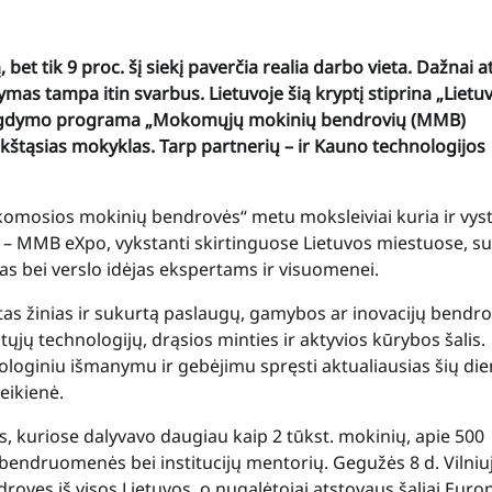
bet tik 9 proc. šį siekį paverčia realia darbo vieta. Dažnai a
as tampa itin svarbus. Lietuvoje šią kryptį stiprina „Lietu
ės ugdymo programa „Mokomųjų mokinių bendrovių (MMB)
kštąsias mokyklas. Tarp partnerių – ir Kauno technologijos
mosios mokinių bendrovės“ metu moksleiviai kuria ir vys
 – MMB eXpo, vykstanti skirtinguose Lietuvos miestuose, su
 bei verslo idėjas ekspertams ir visuomenei.
žinias ir sukurtą paslaugų, gamybos ar inovacijų bendrov
ųjų technologijų, drąsios minties ir aktyvios kūrybos šalis.
loginiu išmanymu ir gebėjimu spręsti aktualiausias šių di
eikienė.
, kuriose dalyvavo daugiau kaip 2 tūkst. mokinių, apie 500
endruomenės bei institucijų mentorių. Gegužės 8 d. Vilniu
oves iš visos Lietuvos, o nugalėtojai atstovaus šaliai Euro