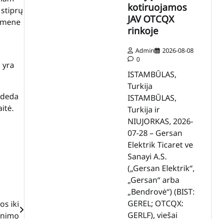
kotiruojamos
 stiprų
JAV OTCQX
uomene
rinkoje
Admin
2026-08-08
0
 yra
ISTAMBŪLAS,
Turkija
padeda
ISTAMBŪLAS,
itė.
Turkija ir
NIUJORKAS, 2026-
07-28 – Gersan
Elektrik Ticaret ve
Sanayi A.S.
(„Gersan Elektrik“,
„Gersan“ arba
„Bendrovė“) (BIST:
GEREL; OTCQX:
os iki
GERLF), viešai
tinimo