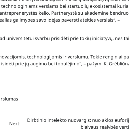
 technologiniams verslams bei startuolių ekosistemai kuria
s antreprenerystės kelio. Partnerystė su akademine bendr
alias galimybes savo idėjas paversti ateities verslais“, –
 universitetui svarbu prisidėti prie tokių iniciatyvų, nes tai
inovacijomis, technologijomis ir verslumu. Tokie renginiai 
isidėti prie jų augimo bei tobulėjimo“, – pažymi K. Grėbliūna
erslumas
Dirbtinio intelekto nuovargis: nuo aklos euforij
Next:
blaivaus realybės ver