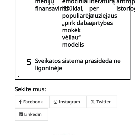
medijų
emociniai
literatūrą
antro
finansavimo
iššūkiai,
per
istorio
populiarėja
muziejaus
„pirk dabar,
vertybes
mokėk
vėliau“
modelis
Sveikatos sistema prasideda ne
ligoninėje
Sekite mus:
Facebook
Instagram
Twitter
Linkedin