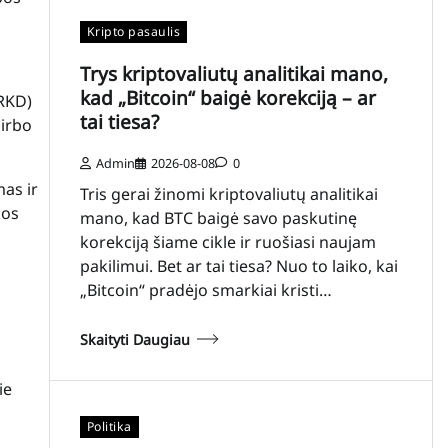
Kripto pasaulis
Trys kriptovaliutų analitikai mano,
kad „Bitcoin“ baigė korekciją – ar
(RKD)
tai tiesa?
dirbo
Admin
2026-08-08
0
mas ir
Tris gerai žinomi kriptovaliutų analitikai
kos
mano, kad BTC baigė savo paskutinę
korekciją šiame cikle ir ruošiasi naujam
pakilimui. Bet ar tai tiesa? Nuo to laiko, kai
„Bitcoin“ pradėjo smarkiai kristi…
Skaityti Daugiau
ie
Politika