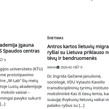
ŠVIETIMAS
ademija įgauna
Antros kartos lietuvių migr
NS Spaudos centras
ryšiai su Lietuva priklauso 
tėvų ir bendruomenės
0
Admin
2026-02-10
0
ijos universiteto (KTU)
iame prototipavimo
Dr. Ingrida Gečienė-Janulionė,
ntre „M-Lab“ šių metų
sociologė, VDU Vytauto Kavolio
ytoje Lustų akademijoje
transdisciplininių tyrimų instituto
 mokslo vaisiai –
mokslininkė Kas iš tiesų lemia, ka
mingai pavyko sukurti
suaugę išvykusių lietuvių vaikai vi
[…]
palaiko ryšius su […]