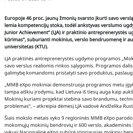
Europoje
46 proc.
jaunų žmonių svarsto įkurti savo verslą, 
lemia kompetencijų stoka, todėl ankstyvas verslumo ugdym
Junior Achievement“ (LJA) ir praktinio antrepreneryst
kūrimas“, suburianti mokinius, verslo bendruomenę ir au
universitetas (KTU).
LJA praktinės antreprenerystės ugdymo programos „Moko
savo verslus realiomis rinkos sąlygomis. Programos dalis
galimybę komandoms pristatyti savo produktus, paslaugas
„MMB eXpo mokiniai demonstruoja programos metu įgytas 
tampa aiškiu įrodymu, kad Lietuva iš tiesų auga kaip aukšt
Mokinių kuriami projektai stebina savo brandumu, techno
problemas“, – atkreipia dėmesį LJA vadovė Andželika Rust
Šiais mokslo metais vyko 9 regioninės MMB
eXpo
parodos
mokomųjų mokinių bendrovių ir 600 verslo, akademinės b
vykusi Nacionalinė eXpo subūrė stipriausias mokinių bendr