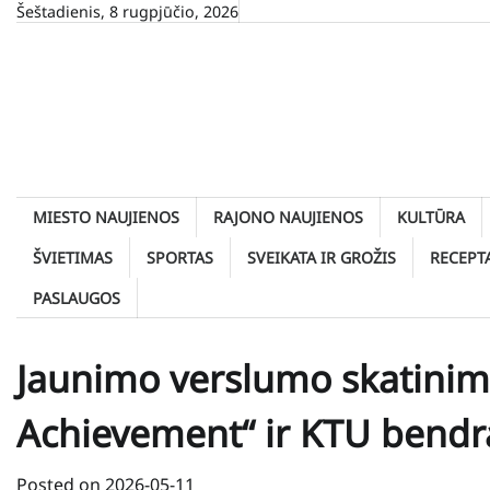
Skip
Šeštadienis, 8 rugpjūčio, 2026
to
content
MIESTO NAUJIENOS
RAJONO NAUJIENOS
KULTŪRA
ŠVIETIMAS
SPORTAS
SVEIKATA IR GROŽIS
RECEPT
PASLAUGOS
Jaunimo verslumo skatinima
Achievement“ ir KTU bend
Posted on
2026-05-11