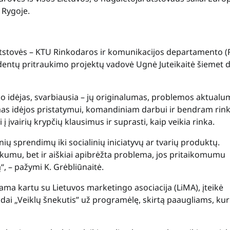
 Rygoje.
to atstovės – KTU Rinkodaros ir komunikacijos departamento 
udentų pritraukimo projektų vadovė Ugnė Juteikaitė šiemet 
o idėjas, svarbiausia – jų originalumas, problemos aktualu
mas idėjos pristatymui, komandiniam darbui ir bendram rin
 į įvairių krypčių klausimus ir suprasti, kaip veikia rinka.
inių sprendimų iki socialinių iniciatyvų ar tvarių produktų.
biškumu, bet ir aiškiai apibrėžta problema, jos pritaikomumu
“, – pažymi K. Grėbliūnaitė.
 kartu su Lietuvos marketingo asociacija (LiMA), įteikė
 „Veiklų šnekutis” už programėlę, skirtą paaugliams, kur