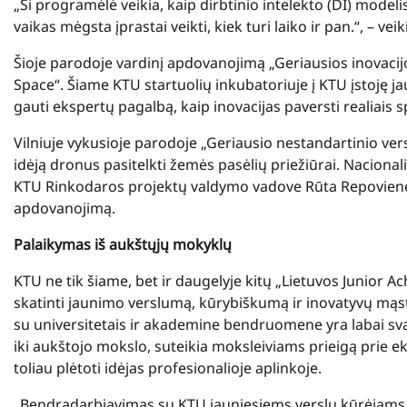
„Ši programėlė veikia, kaip dirbtinio intelekto (DI) modeli
vaikas mėgsta įprastai veikti, kiek turi laiko ir pan.“, – ve
Šioje parodoje vardinį apdovanojimą „Geriausios inovacijo
Space“.
Šiame KTU startuolių inkubatoriuje į KTU įstoję jauni
gauti ekspertų pagalbą, kaip inovacijas paversti realiais 
Vilniuje vykusioje parodoje „Geriausio nestandartinio v
idėją dronus pasitelkti žemės pasėlių priežiūrai. Nacion
KTU Rinkodaros projektų valdymo vadove Rūta Repoviene 
apdovanojimą.
Palaikymas iš aukštųjų mokyklų
KTU ne tik šiame, bet ir daugelyje kitų „Lietuvos Junior Ac
skatinti jaunimo verslumą, kūrybiškumą ir inovatyvų mąs
su universitetais ir akademine bendruomene yra labai s
iki aukštojo mokslo, suteikia moksleiviams prieigą prie eks
toliau plėtoti idėjas profesionalioje aplinkoje.
„Bendradarbiavimas su KTU jauniesiems verslų kūrėjams su