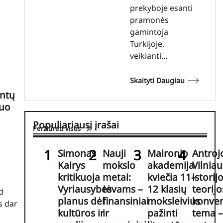
prekyboje esanti
pramonės
gamintoja
Turkijoje,
veikianti…
Skaityti Daugiau
antų
nuo
Populiariausi įrašai
Peržiūrėti visus
Simonas
Nauji
Maironio
Antroj
Kairys
mokslo
akademija
Vilniau
kritikuoja
metai:
kviečia 11–
istorij
Vyriausybės
tėvams –
12 klasių
teorijo
d
planus dėl
finansiniai
moksleivius
konve
s dar
kultūros ir
ir
pažinti
tema –