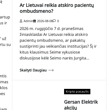
ką
Ar Lietuvai reikia atskiro pacientų
ombudsmeno?
tartup
Admin
2026-08-08
0
us ir
2026 m. rugpjūčio 7 d. pranešimas
žiniasklaidai Ar Lietuvai reikia atskiro
“ už
pacientų ombudsmeno, ar pakaktų
rtu su
sustiprinti jau veikiančias institucijas? Šį ir
kitus klausimus Seime vykusiose
diskusijose kėlė Seimo narės Jurgita…
Skaityti Daugiau
ntis
vimas
klos
Kripto pasaulis
bes
Gersan Elektrik
akcijų
niam