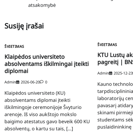
tarp
atsakomybė
įrašų
Susiję įrašai
ŠVIETIMAS
ŠVIETIMAS
KTU Lustų ak
Klaipėdos universiteto
pagreitį | B
absolventams iškilmingai įteikti
diplomai
Admin
2025-12-23
Admin
2026-06-20
0
Kauno technolog
tarpdisciplinin
Klaipėdos universiteto (KU)
laboratorijų ce
absolventams diplomai įteikti
pavasarį atidar
iškilmingoje ceremonijoje Švyturio
skinami pirmieji
arenoje. Iš viso aukštojo mokslo
studentams sėk
baigimo atestatus gavo beveik 600 KU
puslaidininkinę 
absolventų, o kartu su tais, […]