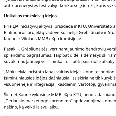
antreprenerystės festivalyje-konkurse „Gen-E“, kuris vyks
Unikalios moksleivių idėjos
Prie LJA iniciatyvų aktyviai prisideda ir KTU. Universite
Rinkodaros projektų vadovė Kornelija Grėbliūnaitė ir St
Kauno ir Vilniaus MMB eXpo komisijose.
Pasak K. Grėbliūnaitės, vertinant jaunimo bendrovių versl
sprendimo pagrįstumas. Taip pat didelis dėmesys skiria
suvokimui. Jaunieji verslininkai turi būti pasiruošę atsakyti
„Moksleiviai pristato labai įvairias idėjas – nuo technolog
Įsimintiniausios idėjos dažniausiai išsiskiria ne tik kūry
visuomenėje ir integracija į kasdieninį vartotojų gyvenimą
Šiemet Kaune vykusioje MMB eXpo KTU, bendradarbiaudama
„Geriausio marketingo sprendimo“ apdovanojimą komandai
nežino, ką veikti laisvu laiku.