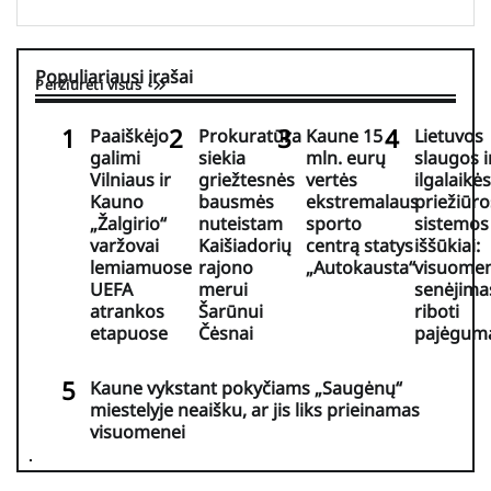
Populiariausi įrašai
Peržiūrėti visus
Paaiškėjo
Prokuratūra
Kaune 15
Lietuvos
galimi
siekia
mln. eurų
slaugos i
Vilniaus ir
griežtesnės
vertės
ilgalaikės
Kauno
bausmės
ekstremalaus
priežiūro
„Žalgirio“
nuteistam
sporto
sistemos
varžovai
Kaišiadorių
centrą statys
iššūkiai:
lemiamuose
rajono
„Autokausta“
visuome
UEFA
merui
senėjimas
atrankos
Šarūnui
riboti
etapuose
Čėsnai
pajėgum
Kaune vykstant pokyčiams „Saugėnų“
miestelyje neaišku, ar jis liks prieinamas
visuomenei