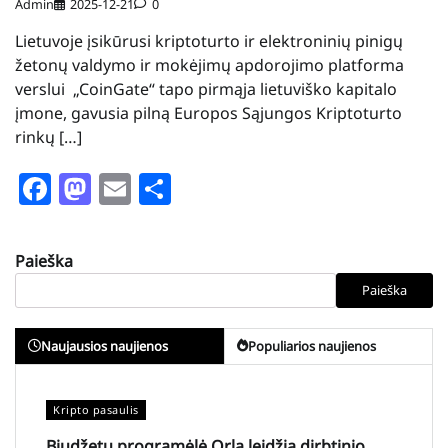
Admin
2025-12-21
0
Lietuvoje įsikūrusi kriptoturto ir elektroninių pinigų
žetonų valdymo ir mokėjimų apdorojimo platforma
verslui „CoinGate“ tapo pirmąja lietuviško kapitalo
įmone, gavusia pilną Europos Sąjungos Kriptoturto
rinkų […]
Facebook
Mastodon
Email
Share
Paieška
Paieška
Naujausios naujienos
Populiarios naujienos
Kripto pasaulis
Biudžetų programėlė Orla leidžia dirbtinio