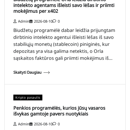
intelekto agentams išleisti savo lėšas ir priimti
mokėjimus per x402
Admin
2026-08-10
0
Biudžetų programėlė dabar leidžia prijungtam
dirbtinio intelekto agentui išleisti lėšas iš savo
stabiliųjų monetų (stablecoin) piniginės, kur
depozitas yra visa galima netektis, o Orla
sąskaitos faktūros gali priimti mokėjimus iš…
Skaityti Daugiau
Kripto pasaulis
Penkios programėlės, kurios jūsų vasaros
išvykas gamtoje pavers nuotykiais
Admin
2026-08-10
0