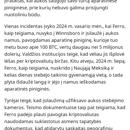
įtrauktas, kai aukos saugojo savo turtą aparatinėse
piniginėse, prie kurių nebuvo galima prisijungti
nuotoliniu būdu.
Vienas incidentas įvyko 2024 m. vasario mėn., kai Ferro,
kaip teigiama, nuvyko į Winnsboro ir įsilaužė į aukos
namus, pavogdamas aparatinę piniginę, kurioje tuo
metu buvo apie 100 BTC, vertų daugiau nei 5 milijonus
dolerių. Valdžios institucijos teigė, kad vėliau jis išplovė
lėšas per kriptovaliutų biržas. Kitu atveju, 2024 m. liepą,
Ferro, kaip teigiama, nuskrido į Naująją Meksiką ir
kelias dienas stebėjo taikinio gyvenamąją vietą, o tada
plyta išdaužė langą ir įėjo į namus ieškodamas
aparatinės piniginės.
Tyrėjai teigė, kad įsilaužimą užfiksavo aukos stebėjimo
kameros. Teismo dokumentuose taip pat teigiama, kad
Ferro padėjo plauti pavogtas kriptovaliutas
naudodamas suklastotus asmens tapatybės
dokumentus, kad atidarytų sąskaitas geografiniu