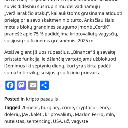
su vis didesniu susirūpinimu dėl vadinamųjų
„veržliarakčio atakų“, kai aukštoms grasinama atiduoti
prieigą prie savo skaitmeninio turto. Anksčiau šiais
metais blokų grandinės saugumo įmonė „CertiK“
pranešė apie 75 % padidėjimą kriptovaliutų vagysčių,
susijusių su fizinėmis grėsmėmis, 2025 m.
Atsižvelgiant į šiuos rūpesčius, „Binance“ šią savaitę
pristatė funkciją, leidžiančią vartotojams užblokuoti
išėmimus iki septynių dienų, kuri yra skirta padėti
sumažinti riziką, susijusią su fiziniu prievarta.
Facebook
Mastodon
Email
Share
Posted in
Kripto pasaulis
Tagged
20metis
,
burglary
,
crime
,
cryptocurrency
,
dolerių
,
JAV
,
kalėti
,
kriptovaliutų
,
Marlon Ferro
,
mln
,
nuteistas
,
sentencing
,
USA
,
už
,
vagyste