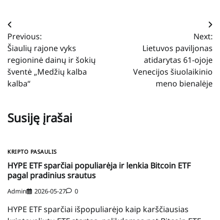
Navigacija
Previous:
Next:
tarp
Šiaulių rajone vyks
Lietuvos paviljonas
įrašų
regioninė dainų ir šokių
atidarytas 61-ojoje
šventė „Medžių kalba
Venecijos šiuolaikinio
kalba“
meno bienalėje
Susiję įrašai
KRIPTO PASAULIS
HYPE ETF sparčiai populiarėja ir lenkia Bitcoin ETF
pagal pradinius srautus
Admin
2026-05-27
0
HYPE ETF sparčiai išpopuliarėjo kaip karščiausias