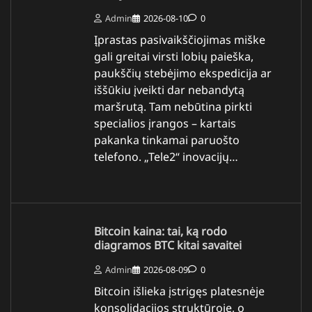
Admin
2026-08-10
0
Įprastas pasivaikščiojimas miške
gali greitai virsti lobių paieška,
paukščių stebėjimo ekspedicija ar
iššūkiu įveikti dar nebandytą
maršrutą. Tam nebūtina pirkti
specialios įrangos – kartais
pakanka tinkamai paruošto
telefono. „Tele2“ inovacijų…
Bitcoin kaina: tai, ką rodo
diagramos BTC kitai savaitei
Admin
2026-08-09
0
Bitcoin išlieka įstrigęs platesnėje
konsolidacijos struktūroje, o