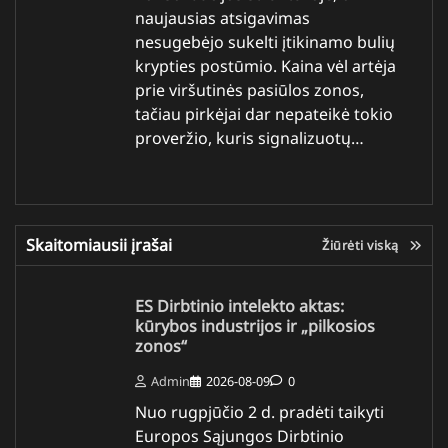
naujausias atsigavimas
nesugebėjo sukelti įtikinamo bulių
krypties postūmio. Kaina vėl artėja
prie viršutinės pasiūlos zonos,
tačiau pirkėjai dar nepateikė tokio
proveržio, kuris signalizuotų…
Skaitomiausii įrašai
Žiūrėti viską
ES Dirbtinio intelekto aktas:
kūrybos industrijos ir „pilkosios
zonos“
Admin
2026-08-09
0
Nuo rugpjūčio 2 d. pradėti taikyti
Europos Sąjungos Dirbtinio