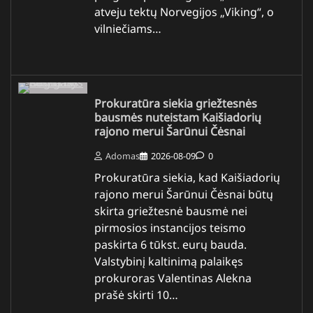
atveju tektų Norvegijos „Viking“, o
vilniečiams…
Prokuratūra siekia griežtesnės
bausmės nuteistam Kaišiadorių
rajono merui Šarūnui Čėsnai
Adomas
2026-08-09
0
Prokuratūra siekia, kad Kaišiadorių
rajono merui Šarūnui Čėsnai būtų
skirta griežtesnė bausmė nei
pirmosios instancijos teismo
paskirta 6 tūkst. eurų bauda.
Valstybinį kaltinimą palaikęs
prokuroras Valentinas Alekna
prašė skirti 10…