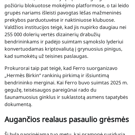
požiūriu blokuotose mokėjimo platformose, o tai leido
grupės nariams išleisti pavogtas lėšas mažmeninės
prekybos parduotuvėse ir naktiniuose klubuose.
Valdžios institucijos teigė, kad jis nupirko daugiau nei
255 000 dolerių vertės dizainerių drabužių
bendrininkams ir padėjo suimtam sąmokslo lyderiui
konvertuodamas kriptovaliutą į grynuosius pinigus,
kad sumokėtų už teisines paslaugas.
Prokurorai taip pat teigė, kad Ferro suorganizavo
„Hermès Birkin“ rankinių pirkimą ir išsiuntimą
bendrininko merginai. Kai Ferro buvo suimtas 2025 m.
gegužę, teisėsaugos pareigūnai rado du
šaunamuosius ginklus ir suklastotą asmens tapatybės
dokumentą.
Augančios realaus pasaulio grėsmės
Ši byla nagrinėjama tuo metu, kai pramonė susiduria