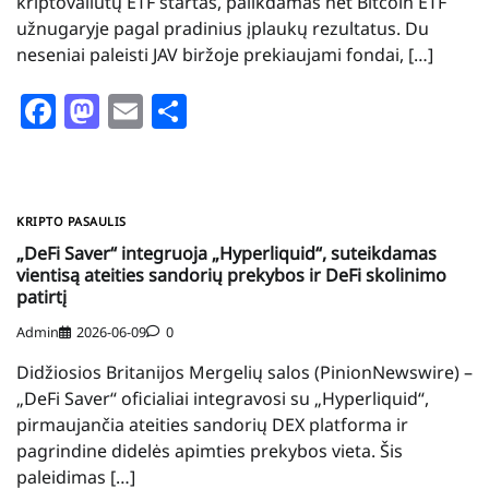
kriptovaliutų ETF startas, palikdamas net Bitcoin ETF
užnugaryje pagal pradinius įplaukų rezultatus. Du
neseniai paleisti JAV biržoje prekiaujami fondai, […]
Facebook
Mastodon
Email
Share
KRIPTO PASAULIS
„DeFi Saver“ integruoja „Hyperliquid“, suteikdamas
vientisą ateities sandorių prekybos ir DeFi skolinimo
patirtį
Admin
2026-06-09
0
Didžiosios Britanijos Mergelių salos (PinionNewswire) –
„DeFi Saver“ oficialiai integravosi su „Hyperliquid“,
pirmaujančia ateities sandorių DEX platforma ir
pagrindine didelės apimties prekybos vieta. Šis
paleidimas […]