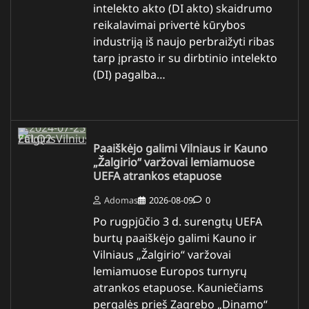
intelekto akto (DI akto) skaidrumo
reikalavimai privertė kūrybos
industriją iš naujo perbraižyti ribas
tarp įprasto ir su dirbtinio intelekto
(DI) pagalba…
Paaiškėjo galimi Vilniaus ir Kauno
„Žalgirio“ varžovai lemiamuose
UEFA atrankos etapuose
Adomas
2026-08-09
0
Po rugpjūčio 3 d. surengtų UEFA
burtų paaiškėjo galimi Kauno ir
Vilniaus „Žalgirio“ varžovai
lemiamuose Europos turnyrų
atrankos etapuose. Kauniečiams
pergalės prieš Zagrebo „Dinamo“