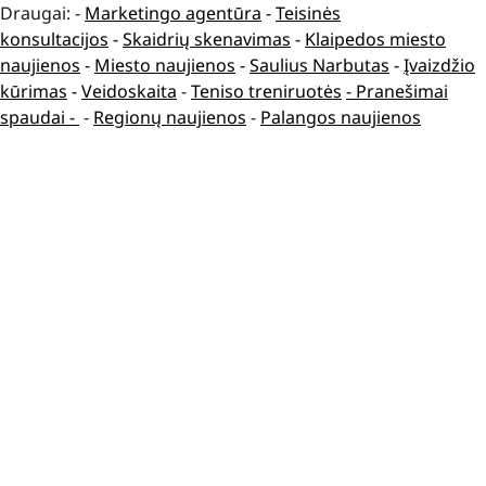
Draugai: -
Marketingo agentūra
-
Teisinės
konsultacijos
-
Skaidrių skenavimas
-
Klaipedos miesto
naujienos
-
Miesto naujienos
-
Saulius Narbutas
-
Įvaizdžio
kūrimas
-
Veidoskaita
-
Teniso treniruotės
- Pranešimai
spaudai -
-
Regionų naujienos
-
Palangos naujienos