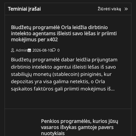
Teminiai įrašai
Žiūrėti viską
Biudžetų programėlė Orla leidžia dirbtinio
intelekto agentams išleisti savo lėšas ir priimti
mokėjimus per x402
Admin
2026-08-10
0
Biudžetų programėlė dabar leidžia prijungtam
dirbtinio intelekto agentui išleisti lėšas iš savo
stabiliųjų monetų (stablecoin) piniginės, kur
depozitas yra visa galima netektis, o Orla
sąskaitos faktūros gali priimti mokėjimus iš…
Penkios programėlės, kurios jūsų
vasaros išvykas gamtoje pavers
nuotykiais