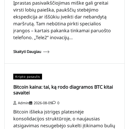
Įprastas pasivaikščiojimas miške gali greitai
virsti lobių paieška, paukščių stebėjimo
ekspedicija ar iššūkiu įveikti dar nebandytą
maršrutą. Tam nebūtina pirkti specialios
įrangos – kartais pakanka tinkamai paruošto
telefono. „Tele2“ inovacijų…
Skaityti Daugiau
Kripto pasaulis
Bitcoin kaina: tai, ką rodo diagramos BTC kitai
savaitei
Admin
2026-08-09
0
Bitcoin išlieka įstrigęs platesnėje
konsolidacijos struktūroje, o naujausias
atsigavimas nesugebėjo sukelti įtikinamo bulių