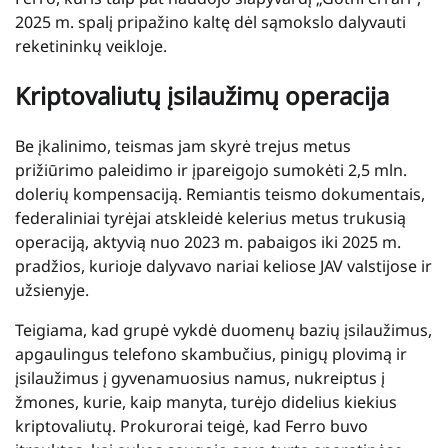
2025 m. spalį pripažino kaltę dėl sąmokslo dalyvauti
reketininkų veikloje.
Kriptovaliutų įsilaužimų operacija
Be įkalinimo, teismas jam skyrė trejus metus
prižiūrimo paleidimo ir įpareigojo sumokėti 2,5 mln.
dolerių kompensaciją. Remiantis teismo dokumentais,
federaliniai tyrėjai atskleidė kelerius metus trukusią
operaciją, aktyvią nuo 2023 m. pabaigos iki 2025 m.
pradžios, kurioje dalyvavo nariai keliose JAV valstijose ir
užsienyje.
Teigiama, kad grupė vykdė duomenų bazių įsilaužimus,
apgaulingus telefono skambučius, pinigų plovimą ir
įsilaužimus į gyvenamuosius namus, nukreiptus į
žmones, kurie, kaip manyta, turėjo didelius kiekius
kriptovaliutų. Prokurorai teigė, kad Ferro buvo