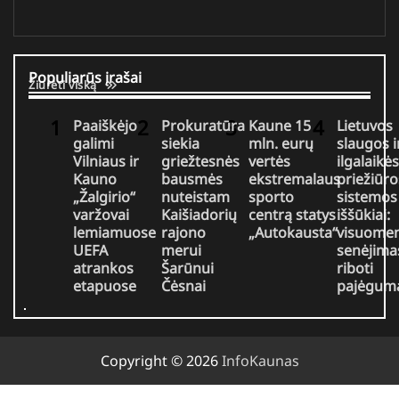
Populiarūs įrašai
Žiūrėti viską
Paaiškėjo
Prokuratūra
Kaune 15
Lietuvos
galimi
siekia
mln. eurų
slaugos i
Vilniaus ir
griežtesnės
vertės
ilgalaikės
Kauno
bausmės
ekstremalaus
priežiūro
„Žalgirio“
nuteistam
sporto
sistemos
varžovai
Kaišiadorių
centrą statys
iššūkiai:
lemiamuose
rajono
„Autokausta“
visuome
UEFA
merui
senėjimas
atrankos
Šarūnui
riboti
etapuose
Čėsnai
pajėgum
Copyright © 2026
InfoKaunas