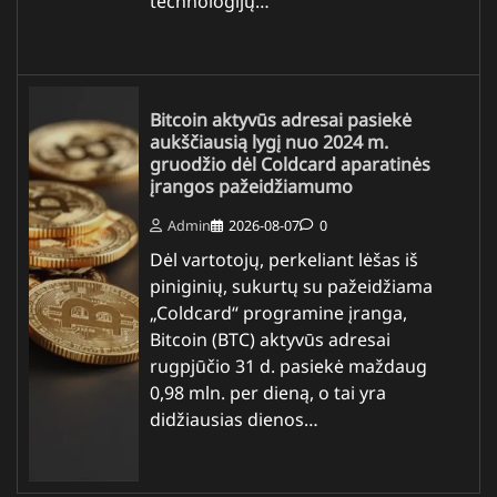
technologijų…
Bitcoin aktyvūs adresai pasiekė
aukščiausią lygį nuo 2024 m.
gruodžio dėl Coldcard aparatinės
įrangos pažeidžiamumo
Admin
2026-08-07
0
Dėl vartotojų, perkeliant lėšas iš
piniginių, sukurtų su pažeidžiama
„Coldcard“ programine įranga,
Bitcoin (BTC) aktyvūs adresai
rugpjūčio 31 d. pasiekė maždaug
0,98 mln. per dieną, o tai yra
didžiausias dienos…