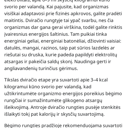
svorio per valandą. Kai pajusite, kad organizmas
visiškai adaptavosi prie fizinės apkrovos, galite pradėti
maitintis. Dviračio rungtyje tai ypač svarbu, nes čia
organizmas dar gana gerai virškina, todėl galite rinktis
įvairesnius energijos šaltinius. Tam puikiai tinka
energiniai geliai, energiniai batonėliai, džiovinti vaisiai:
datulės, mangai, razinos, taip pat sūrios lazdelės ar
riešutai su druska, kurie padeda papildyti elektrolitų
atsargas ir pakeičia saldų skonį. Naudinga gerti ir
angliavandenių turinčius gėrimus.
Tikslas dviračio etape yra suvartoti apie 3–4 kcal
kilogramui kūno svorio per valandą, kad
užtikrintumėte organizmo energijos poreikius bėgimo
rungčiai ir sumažintumėte glikogeno atsargų
išeikvojimą. Antroje dviračio rungties pusėje stenkitės
išlaikyti tokį pat kalorijų ir skysčių suvartojimą.
Bėgimo rungties pradžioje rekomenduojama suvartoti