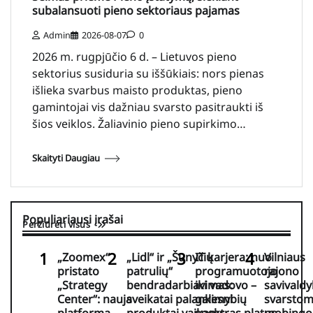
subalansuoti pieno sektoriaus pajamas
Admin
2026-08-07
0
2026 m. rugpjūčio 6 d. – Lietuvos pieno
sektorius susiduria su iššūkiais: nors pienas
išlieka svarbus maisto produktas, pieno
gamintojai vis dažniau svarsto pasitraukti iš
šios veiklos. Žaliavinio pieno supirkimo…
Skaityti Daugiau
Populiariausi įrašai
Peržiūrėti visus
„Zoomex“
„Lidl“ ir „Šunyčių
IT karjera: nuo
Vilniaus
pristato
patrulių“
programuotojo
rajono
„Strategy
bendradarbiavimas:
iki vadovo –
savivaldy
Center“: nauja
sveikatai palankesni
galimybių
svarsto
platforma
produktai vaikams
spektras platus
mobingo