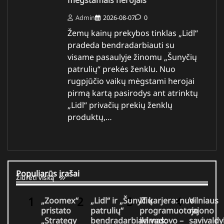
mėgstamais herojais
Admin
2026-08-07
0
Žemų kainų prekybos tinklas „Lidl“
pradeda bendradarbiauti su
visame pasaulyje žinomu „Šunyčių
patrulių“ prekės ženklu. Nuo
rugpjūčio vaikų mėgstami herojai
pirmą kartą pasirodys ant atrinktų
„Lidl“ privačių prekių ženklų
produktų,…
Populiarūs įrašai
Žiūrėti viską
„Zoomex“
„Lidl“ ir „Šunyčių
IT karjera: nuo
Vilniaus
pristato
patrulių“
programuotojo
rajono
„Strategy
bendradarbiavimas:
iki vadovo –
savivaldy