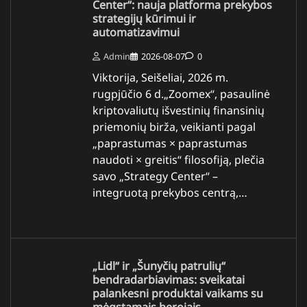
Center“: nauja platforma prekybos
strategijų kūrimui ir
automatizavimui
Admin
2026-08-07
0
Viktorija, Seišeliai, 2026 m.
rugpjūčio 6 d.„Zoomex“, pasaulinė
kriptovaliutų išvestinių finansinių
priemonių birža, veikianti pagal
„paprastumas × paprastumas
naudoti × greitis“ filosofiją, plečia
savo „Strategy Center“ –
integruotą prekybos centrą,…
„Lidl“ ir „Šunyčių patrulių“
bendradarbiavimas: sveikatai
palankesni produktai vaikams su