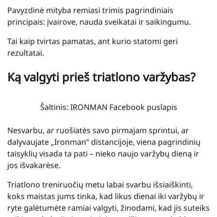
Pavyzdinė mityba remiasi trimis pagrindiniais
principais: įvairove, nauda sveikatai ir saikingumu.
Tai kaip tvirtas pamatas, ant kurio statomi geri
rezultatai.
Ką valgyti prieš triatlono varžybas?
Šaltinis: IRONMAN Facebook puslapis
Nesvarbu, ar ruošiatės savo pirmajam sprintui, ar
dalyvaujate „Ironman” distancijoje, viena pagrindinių
taisyklių visada ta pati – nieko naujo varžybų dieną ir
jos išvakarėse.
Triatlono treniruočių metu labai svarbu išsiaiškinti,
koks maistas jums tinka, kad likus dienai iki varžybų ir
ryte galėtumėte ramiai valgyti, žinodami, kad jis suteiks