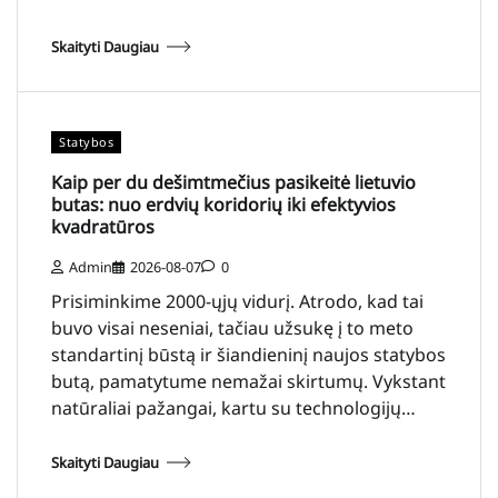
Skaityti Daugiau
Statybos
Kaip per du dešimtmečius pasikeitė lietuvio
butas: nuo erdvių koridorių iki efektyvios
kvadratūros
Admin
2026-08-07
0
Prisiminkime 2000-ųjų vidurį. Atrodo, kad tai
buvo visai neseniai, tačiau užsukę į to meto
standartinį būstą ir šiandieninį naujos statybos
butą, pamatytume nemažai skirtumų. Vykstant
natūraliai pažangai, kartu su technologijų…
Skaityti Daugiau