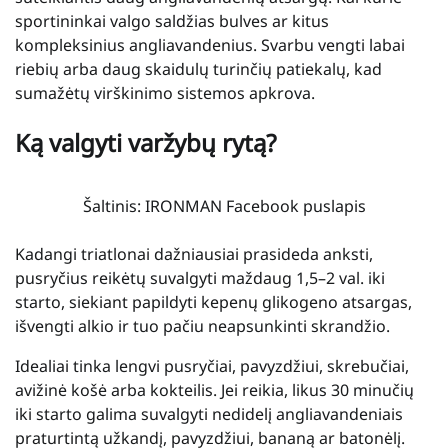
sportininkai valgo saldžias bulves ar kitus
kompleksinius angliavandenius. Svarbu vengti labai
riebių arba daug skaidulų turinčių patiekalų, kad
sumažėtų virškinimo sistemos apkrova.
Ką valgyti varžybų rytą?
Šaltinis: IRONMAN Facebook puslapis
Kadangi triatlonai dažniausiai prasideda anksti,
pusryčius reikėtų suvalgyti maždaug 1,5–2 val. iki
starto, siekiant papildyti kepenų glikogeno atsargas,
išvengti alkio ir tuo pačiu neapsunkinti skrandžio.
Idealiai tinka lengvi pusryčiai, pavyzdžiui, skrebučiai,
avižinė košė arba kokteilis. Jei reikia, likus 30 minučių
iki starto galima suvalgyti nedidelį angliavandeniais
praturtintą užkandį, pavyzdžiui, bananą ar batonėlį.