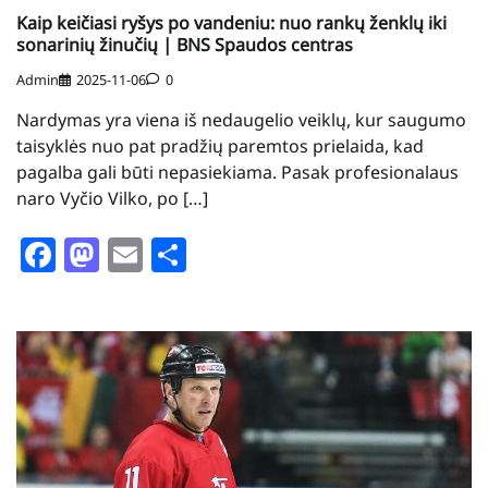
Kaip keičiasi ryšys po vandeniu: nuo rankų ženklų iki
sonarinių žinučių | BNS Spaudos centras
Admin
2025-11-06
0
Nardymas yra viena iš nedaugelio veiklų, kur saugumo
taisyklės nuo pat pradžių paremtos prielaida, kad
pagalba gali būti nepasiekiama. Pasak profesionalaus
naro Vyčio Vilko, po […]
Facebook
Mastodon
Email
Share