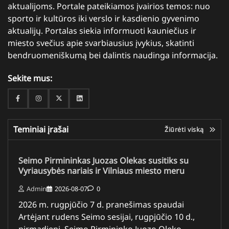
aktualijoms. Portale pateikiamos įvairios temos: nuo
sporto ir kultūros iki verslo ir kasdienio gyvenimo
aktualijų. Portalas siekia informuoti kauniečius ir
miesto svečius apie svarbiausius įvykius, skatinti
bendruomeniškumą bei dalintis naudinga informacija.
Sekite mus:
Facebook
Instagram
Twitter
Linkedin
Teminiai įrašai
Žiūrėti viską
Seimo Pirmininkas Juozas Olekas susitiks su
Vyriausybės nariais ir Vilniaus miesto meru
Admin
2026-08-07
0
2026 m. rugpjūčio 7 d. pranešimas spaudai
Artėjant rudens Seimo sesijai, rugpjūčio 10 d.,
pirmadienį, Seimo Pirmininko Juozo Oleko