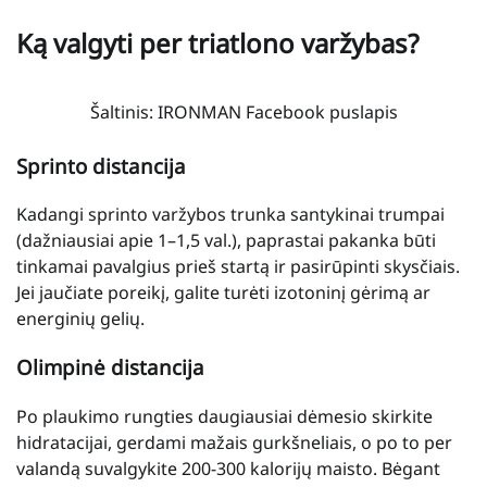
Ką valgyti per triatlono varžybas?
Šaltinis: IRONMAN Facebook puslapis
Sprinto distancija
Kadangi sprinto varžybos trunka santykinai trumpai
(dažniausiai apie 1–1,5 val.), paprastai pakanka būti
tinkamai pavalgius prieš startą ir pasirūpinti skysčiais.
Jei jaučiate poreikį, galite turėti izotoninį gėrimą ar
energinių gelių.
Olimpinė distancija
Po plaukimo rungties daugiausiai dėmesio skirkite
hidratacijai, gerdami mažais gurkšneliais, o po to per
valandą suvalgykite 200-300 kalorijų maisto. Bėgant