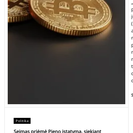
Politika
Seimas priėmė Pieno įstatymą, siekiant