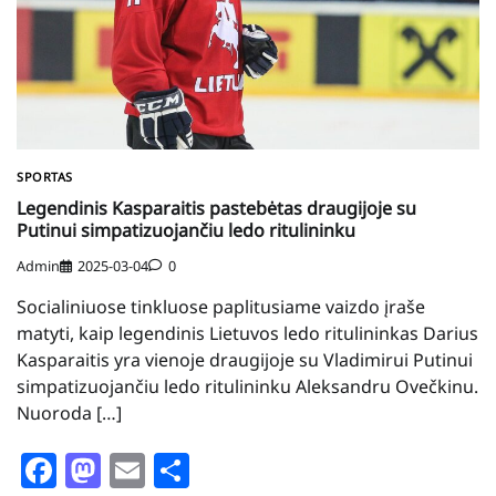
SPORTAS
Legendinis Kasparaitis pastebėtas draugijoje su
Putinui simpatizuojančiu ledo ritulininku
Admin
2025-03-04
0
Socialiniuose tinkluose paplitusiame vaizdo įraše
matyti, kaip legendinis Lietuvos ledo ritulininkas Darius
Kasparaitis yra vienoje draugijoje su Vladimirui Putinui
simpatizuojančiu ledo ritulininku Aleksandru Ovečkinu.
Nuoroda […]
Facebook
Mastodon
Email
Share