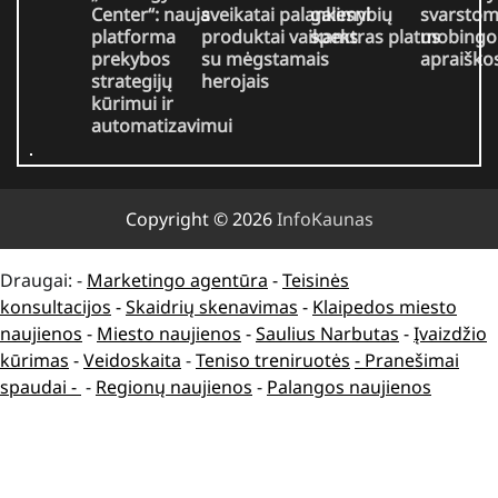
Center“: nauja
sveikatai palankesni
galimybių
svarsto
platforma
produktai vaikams
spektras platus
mobingo
prekybos
su mėgstamais
apraiško
strategijų
herojais
kūrimui ir
automatizavimui
Copyright © 2026
InfoKaunas
Draugai: -
Marketingo agentūra
-
Teisinės
konsultacijos
-
Skaidrių skenavimas
-
Klaipedos miesto
naujienos
-
Miesto naujienos
-
Saulius Narbutas
-
Įvaizdžio
kūrimas
-
Veidoskaita
-
Teniso treniruotės
- Pranešimai
spaudai -
-
Regionų naujienos
-
Palangos naujienos