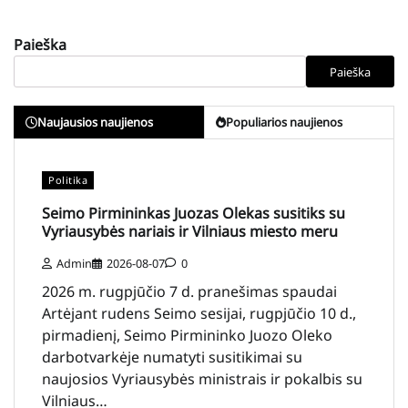
Paieška
Paieška
Naujausios naujienos
Populiarios naujienos
Politika
Seimo Pirmininkas Juozas Olekas susitiks su
Vyriausybės nariais ir Vilniaus miesto meru
Admin
2026-08-07
0
2026 m. rugpjūčio 7 d. pranešimas spaudai
Artėjant rudens Seimo sesijai, rugpjūčio 10 d.,
pirmadienį, Seimo Pirmininko Juozo Oleko
darbotvarkėje numatyti susitikimai su
naujosios Vyriausybės ministrais ir pokalbis su
Vilniaus…