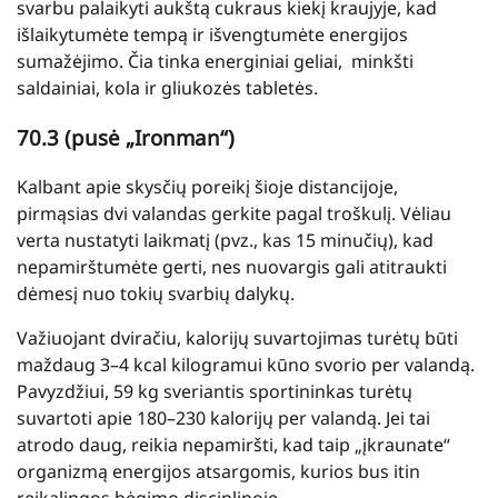
svarbu palaikyti aukštą cukraus kiekį kraujyje, kad
išlaikytumėte tempą ir išvengtumėte energijos
sumažėjimo. Čia tinka energiniai geliai, minkšti
saldainiai, kola ir gliukozės tabletės.
70.3 (pusė „Ironman“)
Kalbant apie skysčių poreikį šioje distancijoje,
pirmąsias dvi valandas gerkite pagal troškulį. Vėliau
verta nustatyti laikmatį (pvz., kas 15 minučių), kad
nepamirštumėte gerti, nes nuovargis gali atitraukti
dėmesį nuo tokių svarbių dalykų.
Važiuojant dviračiu, kalorijų suvartojimas turėtų būti
maždaug 3–4 kcal kilogramui kūno svorio per valandą.
Pavyzdžiui, 59 kg sveriantis sportininkas turėtų
suvartoti apie 180–230 kalorijų per valandą. Jei tai
atrodo daug, reikia nepamiršti, kad taip „įkraunate“
organizmą energijos atsargomis, kurios bus itin