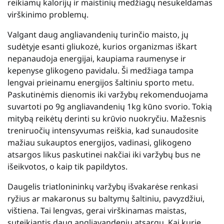
reikiamų kalorijų ir maistinių medžiagų nesukeldamas
virškinimo problemų.
Valgant daug angliavandenių turinčio maisto, jų
sudėtyje esanti gliukozė, kurios organizmas iškart
nepanaudoja energijai, kaupiama raumenyse ir
kepenyse glikogeno pavidalu. Ši medžiaga tampa
lengvai prieinamu energijos šaltiniu sporto metu.
Paskutinėmis dienomis iki varžybų rekomenduojama
suvartoti po 9g angliavandenių 1kg kūno svorio. Tokią
mitybą reikėtų derinti su krūvio nuokryčiu. Mažesnis
treniruočių intensyvumas reiškia, kad sunaudosite
mažiau sukauptos energijos, vadinasi, glikogeno
atsargos likus paskutinei nakčiai iki varžybų bus ne
išeikvotos, o kaip tik papildytos.
Daugelis triatlonininkų varžybų išvakarėse renkasi
ryžius ar makaronus su baltymų šaltiniu, pavyzdžiui,
vištiena. Tai lengvas, gerai virškinamas maistas,
suteikiantis daug angliavandenių atsargų. Kai kurie