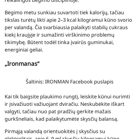
reikalingos bėgimo disciplinoje.
Bėgimo metu sunkiau suvartoti tiek kalorijų, tačiau
tikslas turėtų likti apie 2–3 kcal kilogramui kūno svorio
per valandą. Čia svarbiausia palaikyti stabilų cukraus
kiekį kraujyje ir sumažinti virškinimo problemų
tikimybę. Būtent todėl tinka įvairūs guminukai,
energiniai geliai.
„Ironmanas“
Šaltinis: IRONMAN Facebook puslapis
Kai tik baigsite plaukimo rungtį, leiskite kūnui nurimti
ir įsivažiuoti važiuojant dviračiu. Neskubėkite iškart
valgyti, tačiau nuo pat pradžių gerkite mažais
gurkšneliais, kad palaikytumėte skysčių balansą.
Pirmąją valandą orientuokitės į skysčius su
elektrolitais, apie 6–9 ml skysčių kilogramui kūno