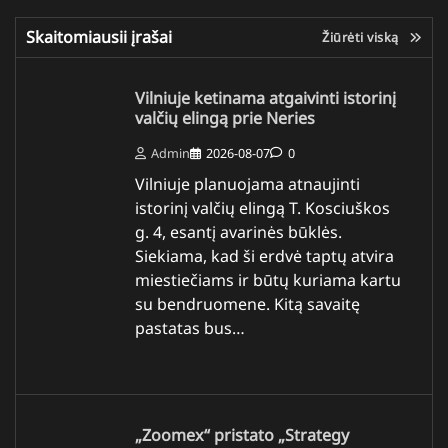
Skaitomiausii įrašai
Žiūrėti viską
Vilniuje ketinama atgaivinti istorinį
valčių elingą prie Neries
Admin
2026-08-07
0
Vilniuje planuojama atnaujinti
istorinį valčių elingą T. Kosciuškos
g. 4, esantį avarinės būklės.
Siekiama, kad ši erdvė taptų atvira
miestiečiams ir būtų kuriama kartu
su bendruomene. Kitą savaitę
pastatas bus…
„Zoomex“ pristato „Strategy