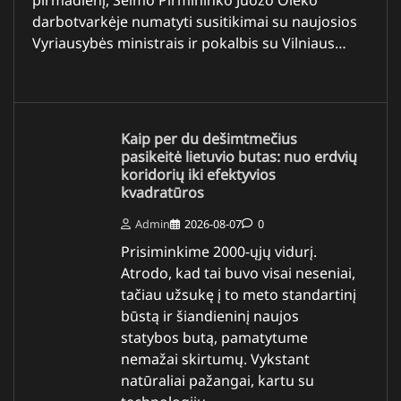
darbotvarkėje numatyti susitikimai su naujosios
Vyriausybės ministrais ir pokalbis su Vilniaus…
Kaip per du dešimtmečius
pasikeitė lietuvio butas: nuo erdvių
koridorių iki efektyvios
kvadratūros
Admin
2026-08-07
0
Prisiminkime 2000-ųjų vidurį.
Atrodo, kad tai buvo visai neseniai,
tačiau užsukę į to meto standartinį
būstą ir šiandieninį naujos
statybos butą, pamatytume
nemažai skirtumų. Vykstant
natūraliai pažangai, kartu su