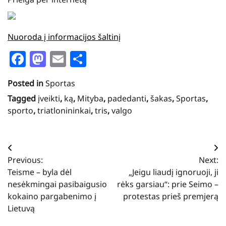
Nuoroda į informacijos šaltinį
Facebook
Mastodon
Email
Share
Posted in
Sportas
Tagged
įveikti
,
ką
,
Mityba
,
padedanti
,
šakas
,
Sportas
,
sporto
,
triatlonininkai
,
tris
,
valgo
Navigacija
Previous:
Next:
tarp
Teisme – byla dėl
„Jeigu liaudį ignoruoji, ji
įrašų
nesėkmingai pasibaigusio
rėks garsiau“: prie Seimo –
kokaino pargabenimo į
protestas prieš premjerą
Lietuvą