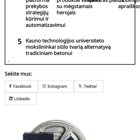
prekybos
su mėgstamais
apraiško
strategijų
herojais
kūrimui ir
automatizavimui
Kauno technologijos universiteto
mokslininkai siūlo tvarią alternatyvą
tradiciniam betonui
Sekite mus:
Facebook
Instagram
Twitter
Linkedin