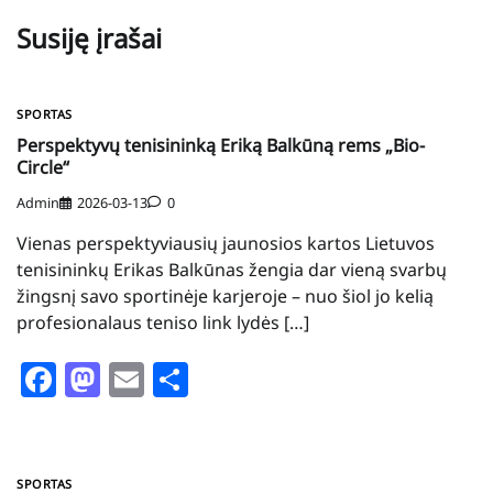
Susiję įrašai
SPORTAS
Perspektyvų tenisininką Eriką Balkūną rems „Bio-
Circle“
Admin
2026-03-13
0
Vienas perspektyviausių jaunosios kartos Lietuvos
tenisininkų Erikas Balkūnas žengia dar vieną svarbų
žingsnį savo sportinėje karjeroje – nuo šiol jo kelią
profesionalaus teniso link lydės […]
Facebook
Mastodon
Email
Share
SPORTAS