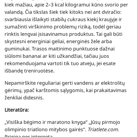
kiek mažiau, apie 2–3 kcal kilogramui kūno svorio per
valandą. Čia tikslas šiek tiek kitoks nei ant dviračio:
svarbiausia išlaikyti stabilų cukraus kiekį kraujyje ir
sumažinti virškinimo problemų riziką, todėl geriau
rinktis lengvai įsisavinamus produktus. Tai gali būti
skystesni energiniai geliai, energinės žele arba
guminukai. Trasos maitinimo punktuose dažnai
siūlomi bananai ar kiti užkandžiai, tačiau juos
rekomenduojama vartoti tik tuo atveju, jei esate
išbandę treniruotėse.
Nepamirškite reguliariai gerti vandens ar elektrolitų
gėrimų, ypač karštomis sąlygomis, kai prakaitavimas
ženkliai didesnis.
Literatūra:
„Visiška bėgimo ir maratono knyga“ „Jūsų pirmojo
olimpinio triatlono mitybos gairės“.
Triatlete.com
.
Prieiga per internetą