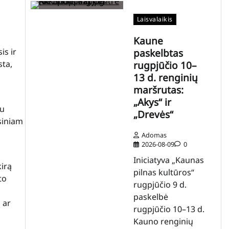
Laisvalaikis
Kaune
is ir
paskelbtas
sta,
rugpjūčio 10–
13 d. renginių
maršrutas:
„Akys“ ir
au
„Drevės“
siniam
Adomas
2026-08-09
0
Iniciatyva „Kaunas
kirą
pilnas kultūros“
to
rugpjūčio 9 d.
paskelbė
 ar
rugpjūčio 10–13 d.
Kauno renginių