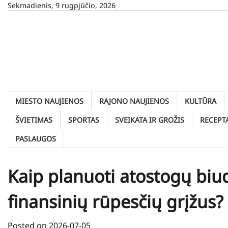
Skip
Sekmadienis, 9 rugpjūčio, 2026
to
content
MIESTO NAUJIENOS
RAJONO NAUJIENOS
KULTŪRA
ŠVIETIMAS
SPORTAS
SVEIKATA IR GROŽIS
RECEPT
PASLAUGOS
Kaip planuoti atostogų biu
finansinių rūpesčių grįžus?
Posted on
2026-07-05