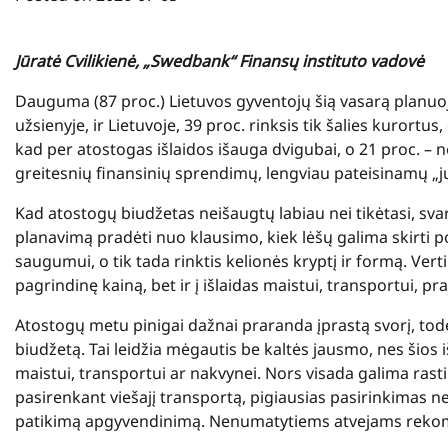
Jūratė Cvilikienė, „Swedbank“ Finansų instituto vadovė
Dauguma (87 proc.) Lietuvos gyventojų šią vasarą planuoj
užsienyje, ir Lietuvoje, 39 proc. rinksis tik šalies kurortus
kad per atostogas išlaidos išauga dvigubai, o 21 proc. – n
greitesnių finansinių sprendimų, lengviau pateisinamų „j
Kad atostogų biudžetas neišaugtų labiau nei tikėtasi, sva
planavimą pradėti nuo klausimo, kiek lėšų galima skirti p
saugumui, o tik tada rinktis kelionės kryptį ir formą. Verti
pagrindinę kainą, bet ir į išlaidas maistui, transportui
Atostogų metu pinigai dažnai praranda įprastą svorį, tod
biudžetą. Tai leidžia mėgautis be kaltės jausmo, nes šios 
maistui, transportui ar nakvynei. Nors visada galima rast
pasirenkant viešajį transportą, pigiausias pasirinkimas n
patikimą apgyvendinimą. Nenumatytiems atvejams rekomen