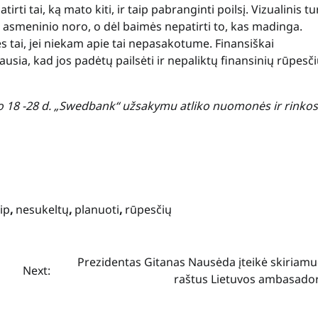
tirti tai, ką mato kiti, ir taip pabranginti poilsį. Vizualinis tu
l asmeninio noro, o dėl baimės nepatirti to, kas madinga.
ės tai, jei niekam apie tai nepasakotume. Finansiškai
usia, kad jos padėtų pailsėti ir nepaliktų finansinių rūpesč
o 18 -28 d. „Swedbank“ užsakymu atliko nuomonės ir rinkos
ip
,
nesukeltų
,
planuoti
,
rūpesčių
Prezidentas Gitanas Nausėda įteikė skiriamu
Next:
raštus Lietuvos ambasado