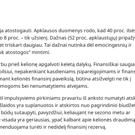
a atostogauti. Apklausos duomenys rodo, kad 40 proc. ilsės
, o 8 proc. – tik užsienį. Dažnas (52 proc. apklaustųjų) pripažį
et triskart daugiau. Tai dažnai nutinka dėl emocingesnių ir
uk atostogos“ mintimi.
rbu prieš kelionę apgalvoti keletą dalykų. Finansiškai saugi
oilsiui, nepakenkiant kasdieniams įsipareigojimams ir finan
nant kelionės finansinį paveikslą, būtina atsižvelgti ne tik į
, pramogoms bei nenumatytiems atvejams.
ėl impulsyviems pirkiniams pravartu iš anksto numatyti ats
išlaidos yra suplanuotos ir atskirtos nuo pagrindinio biudže
i būdų sutaupyti, pavyzdžiui, keliaujant ne sezono metu ar
e visada yra geriausias, ypač kalbant apie kelionės draudimą
duojama turėti ir nedidelį finansinį rezervą.