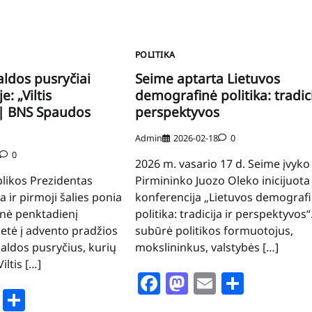
POLITIKA
aldos pusryčiai
Seime aptarta Lietuvos
: „Viltis
demografinė politika: tradici
| BNS Spaudos
perspektyvos
Admin
2026-02-18
0
0
2026 m. vasario 17 d. Seime įvyk
likos Prezidentas
Pirmininko Juozo Oleko inicijuota
 ir pirmoji šalies ponia
konferencija „Lietuvos demograf
nė penktadienį
politika: tradicija ir perspektyvos“.
ietė į advento pradžios
subūrė politikos formuotojus,
aldos pusryčius, kurių
mokslininkus, valstybės […]
iltis […]
Facebook
Mastodon
Email
Share
book
stodon
Email
Share