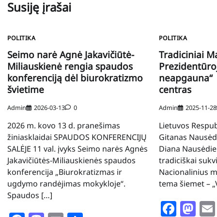
Susiję įrašai
POLITIKA
POLITIKA
Seimo narė Agnė Jakavičiūtė-
Tradiciniai M
Miliauskienė rengia spaudos
Prezidentūroje
konferenciją dėl biurokratizmo
neapgauna“ 
švietime
centras
Admin
2026-03-13
0
Admin
2025-11-28
2026 m. kovo 13 d. pranešimas
Lietuvos Respub
žiniasklaidai SPAUDOS KONFERENCIJŲ
Gitanas Nausėda
SALĖJE 11 val. įvyks Seimo narės Agnės
Diana Nausėdie
Jakavičiūtės-Miliauskienės spaudos
tradiciškai sukv
konferencija „Biurokratizmas ir
Nacionalinius m
ugdymo randėjimas mokykloje“.
tema šiemet – „V
Spaudos […]
Face
Ma