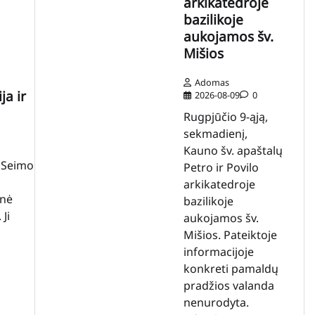
arkikatedroje
bazilikoje
aukojamos šv.
Mišios
Adomas
ja ir
2026-08-09
0
Rugpjūčio 9-ąją,
sekmadienį,
Kauno šv. apaštalų
o Seimo
Petro ir Povilo
arkikatedroje
inė
bazilikoje
 Ji
aukojamos šv.
Mišios. Pateiktoje
informacijoje
konkreti pamaldų
pradžios valanda
nenurodyta.