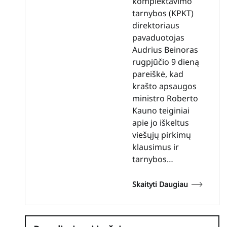
komplektavimo
tarnybos (KPKT)
direktoriaus
pavaduotojas
Audrius Beinoras
rugpjūčio 9 dieną
pareiškė, kad
krašto apsaugos
ministro Roberto
Kauno teiginiai
apie jo iškeltus
viešųjų pirkimų
klausimus ir
tarnybos…
Skaityti Daugiau