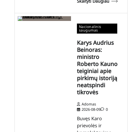
Skaityti Daugiau
Nacionalinis
saugumas
Karys Audrius
Beinoras:
ministro
Roberto Kauno
teiginiai apie
pirkimų istoriją
neatspindi
tikrovės
Adomas
2026-08-09
0
Buvęs Karo
prievolės ir