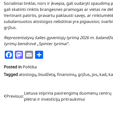
Socialiniai tinklai, nors ir įkvepia, gali sudaryti spaudimą pa
gali skatinti rinktis brangesnes pramogas ar vietas ne dė
Vertinant patirtis, pravartu paklausti savęs, ar rinktumėt
subalansuotos atostogos nebūtinai yra pigiausios; svarbia
grįžus.
Reprezentatyvų šalies gyventojų tyrimą 2026 m. balandži
tyrimų bendrovė „Spinter tyrimai“.
Facebook
Mastodon
Email
Share
Posted in
Politika
Tagged
atostogų
,
biudžetą
,
finansinių
,
grįžus
,
jos
,
kad
,
ka
Navigacija
Lietuva stiprina pasirengimą duomenų centrų
Previous:
plėtrai ir investicijų pritraukimui
tarp
įrašų