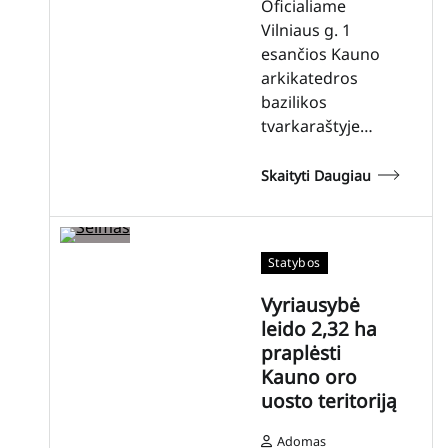
Oficialiame
Vilniaus g. 1
esančios Kauno
arkikatedros
bazilikos
tvarkaraštyje…
Skaityti Daugiau
Statybos
Vyriausybė
leido 2,32 ha
praplėsti
Kauno oro
uosto teritoriją
Adomas