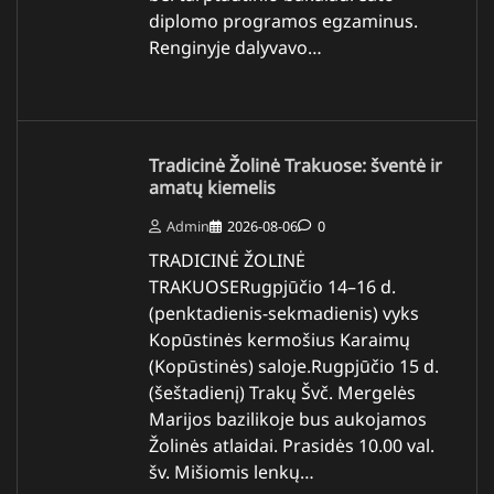
diplomo programos egzaminus.
Renginyje dalyvavo…
Tradicinė Žolinė Trakuose: šventė ir
amatų kiemelis
Admin
2026-08-06
0
TRADICINĖ ŽOLINĖ
TRAKUOSERugpjūčio 14–16 d.
(penktadienis-sekmadienis) vyks
Kopūstinės kermošius Karaimų
(Kopūstinės) saloje.Rugpjūčio 15 d.
(šeštadienį) Trakų Švč. Mergelės
Marijos bazilikoje bus aukojamos
Žolinės atlaidai. Prasidės 10.00 val.
šv. Mišiomis lenkų…