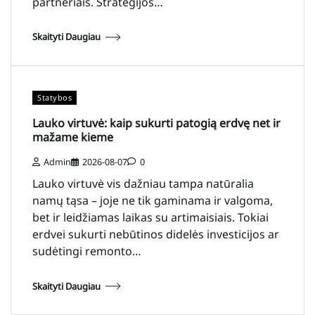
partneriais. Strategijos…
Skaityti Daugiau
Statybos
Lauko virtuvė: kaip sukurti patogią erdvę net ir
mažame kieme
Admin
2026-08-07
0
Lauko virtuvė vis dažniau tampa natūralia
namų tąsa – joje ne tik gaminama ir valgoma,
bet ir leidžiamas laikas su artimaisiais. Tokiai
erdvei sukurti nebūtinos didelės investicijos ar
sudėtingi remonto…
Skaityti Daugiau