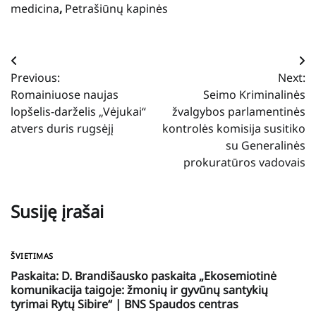
medicina
,
Petrašiūnų kapinės
Navigacija
Previous:
Next:
tarp
Romainiuose naujas
Seimo Kriminalinės
įrašų
lopšelis-darželis „Vėjukai“
žvalgybos parlamentinės
atvers duris rugsėjį
kontrolės komisija susitiko
su Generalinės
prokuratūros vadovais
Susiję įrašai
ŠVIETIMAS
Paskaita: D. Brandišausko paskaita „Ekosemiotinė
komunikacija taigoje: žmonių ir gyvūnų santykių
tyrimai Rytų Sibire“ | BNS Spaudos centras