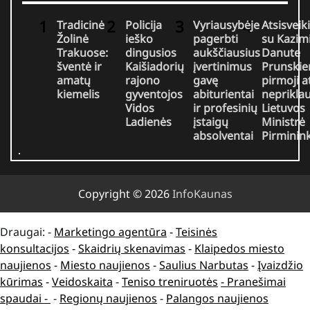
Tradicinė
Policija
Vyriausybėje
Atsisveik
Žolinė
ieško
pagerbti
su Kazim
Trakuose:
dingusios
aukščiausius
Danute
šventė ir
Kaišiadorių
įvertinimus
Prunskie
amatų
rajono
gavę
pirmoji a
kiemelis
gyventojos
abiturientai
neprikla
Vidos
ir profesinių
Lietuvos
Ladienės
įstaigų
Ministrė
absolventai
Pirminin
Copyright © 2026
InfoKaunas
Draugai: -
Marketingo agentūra
-
Teisinės
konsultacijos
-
Skaidrių skenavimas
-
Klaipedos miesto
naujienos
-
Miesto naujienos
-
Saulius Narbutas
-
Įvaizdžio
kūrimas
-
Veidoskaita
-
Teniso treniruotės
- Pranešimai
spaudai -
-
Regionų naujienos
-
Palangos naujienos