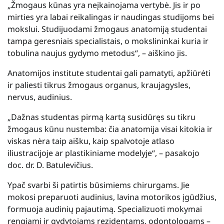
„Žmogaus kūnas yra neįkainojama vertybė. Jis ir po
mirties yra labai reikalingas ir naudingas studijoms bei
mokslui. Studijuodami žmogaus anatomiją studentai
tampa geresniais specialistais, o mokslininkai kuria ir
tobulina naujus gydymo metodus“, – aiškino jis.
Anatomijos institute studentai gali pamatyti, apžiūrėti
ir paliesti tikrus žmogaus organus, kraujagysles,
nervus, audinius.
„Dažnas studentas pirmą kartą susidūręs su tikru
žmogaus kūnu nustemba: čia anatomija visai kitokia ir
viskas nėra taip aišku, kaip spalvotoje atlaso
iliustracijoje ar plastikiniame modelyje“, – pasakojo
doc. dr. D. Batulevičius.
Ypač svarbi ši patirtis būsimiems chirurgams. Jie
mokosi preparuoti audinius, lavina motorikos įgūdžius,
formuoja audinių pajautimą. Specializuoti mokymai
rengiami ir gydytojams rezidentams, odontologams –