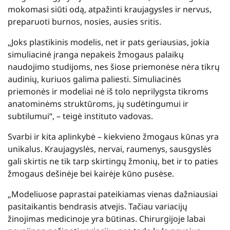
mokomasi siūti odą, atpažinti kraujagysles ir nervus,
preparuoti burnos, nosies, ausies sritis.
„Joks plastikinis modelis, net ir pats geriausias, jokia
simuliacinė įranga nepakeis žmogaus palaikų
naudojimo studijoms, nes šiose priemonėse nėra tikrų
audinių, kuriuos galima paliesti. Simuliacinės
priemonės ir modeliai nė iš tolo neprilygsta tikroms
anatominėms struktūroms, jų sudėtingumui ir
subtilumui“, – teigė instituto vadovas.
Svarbi ir kita aplinkybė – kiekvieno žmogaus kūnas yra
unikalus. Kraujagyslės, nervai, raumenys, sausgyslės
gali skirtis ne tik tarp skirtingų žmonių, bet ir to paties
žmogaus dešinėje bei kairėje kūno pusėse.
„Modeliuose paprastai pateikiamas vienas dažniausiai
pasitaikantis bendrasis atvejis. Tačiau variacijų
žinojimas medicinoje yra būtinas. Chirurgijoje labai