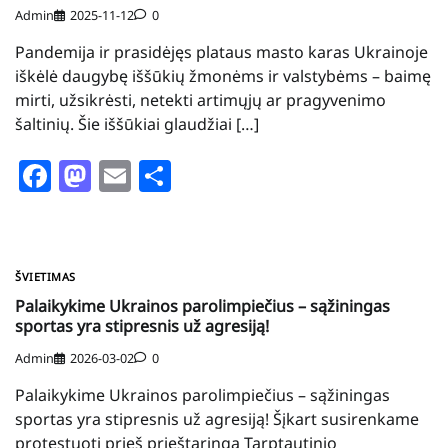
Admin
2025-11-12
0
Pandemija ir prasidėjęs plataus masto karas Ukrainoje
iškėlė daugybę iššūkių žmonėms ir valstybėms – baimę
mirti, užsikrėsti, netekti artimųjų ar pragyvenimo
šaltinių. Šie iššūkiai glaudžiai […]
Facebook
Mastodon
Email
Share
ŠVIETIMAS
Palaikykime Ukrainos parolimpiečius – sąžiningas
sportas yra stipresnis už agresiją!
Admin
2026-03-02
0
Palaikykime Ukrainos parolimpiečius – sąžiningas
sportas yra stipresnis už agresiją! Šįkart susirenkame
protestuoti prieš prieštaringą Tarptautinio