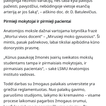
pavojinga nežinoti variacijų, nes tada kyla pavojus
pažeisti, pavyzdžiui, nebūdingoje vietoje esančią
arteriją ar jos šaką“, – aiškino doc. dr. D. Batulevičius.
Pirmieji mokytojai ir pirmieji pacientai
Anatomijos moksle dažnai vartojama lotyniška frazė
„Mortui vivos docent“ – „Mirusieji moko gyvuosius“. Ši
mintis, pasak pašnekovo, labai tiksliai apibūdina kūno
donorystės prasmę.
„Kūnus paaukoję žmonės įvairių sveikatos mokslų
studentams tampa ir pirmaisiais mokytojais, ir
pirmaisiais pacientais“, – sakė LSMU Anatomijos
instituto vadovas.
Todėl darbas su žmogaus palaikais universitete yra
griežtai reglamentuotas. Nuo palaikų gavimo,
paruošimo studijoms, laikymo iki kremavimo – visame
procese laikomasi pagarbos žmogaus orumui,