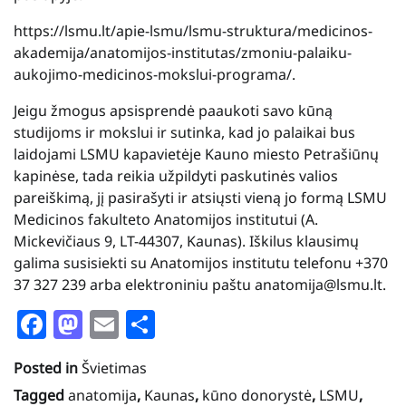
https://lsmu.lt/apie-lsmu/lsmu-struktura/medicinos-
akademija/anatomijos-institutas/zmoniu-palaiku-
aukojimo-medicinos-mokslui-programa/.
Jeigu žmogus apsisprendė paaukoti savo kūną
studijoms ir mokslui ir sutinka, kad jo palaikai bus
laidojami LSMU kapavietėje Kauno miesto Petrašiūnų
kapinėse, tada reikia užpildyti paskutinės valios
pareiškimą, jį pasirašyti ir atsiųsti vieną jo formą LSMU
Medicinos fakulteto Anatomijos institutui (A.
Mickevičiaus 9, LT-44307, Kaunas). Iškilus klausimų
galima susisiekti su Anatomijos institutu telefonu +370
37 327 239 arba elektroniniu paštu anatomija@lsmu.lt.
Facebook
Mastodon
Email
Share
Posted in
Švietimas
Tagged
anatomija
,
Kaunas
,
kūno donorystė
,
LSMU
,