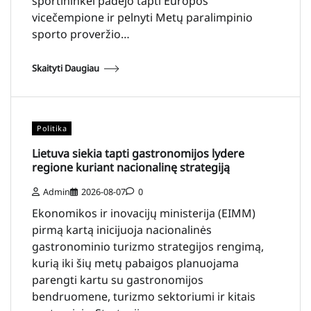
sportininkei padėjo tapti Europos
vicečempione ir pelnyti Metų paralimpinio
sporto proveržio…
Skaityti Daugiau
Politika
Lietuva siekia tapti gastronomijos lydere
regione kuriant nacionalinę strategiją
Admin
2026-08-07
0
Ekonomikos ir inovacijų ministerija (EIMM)
pirmą kartą inicijuoja nacionalinės
gastronominio turizmo strategijos rengimą,
kurią iki šių metų pabaigos planuojama
parengti kartu su gastronomijos
bendruomene, turizmo sektoriumi ir kitais