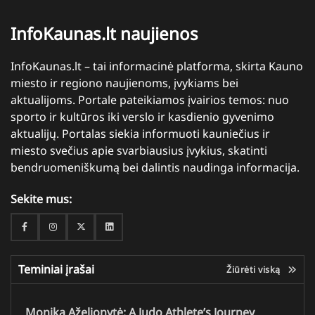
InfoKaunas.lt naujienos
InfoKaunas.lt – tai informacinė platforma, skirta Kauno
miesto ir regiono naujienoms, įvykiams bei
aktualijoms. Portale pateikiamos įvairios temos: nuo
sporto ir kultūros iki verslo ir kasdienio gyvenimo
aktualijų. Portalas siekia informuoti kauniečius ir
miesto svečius apie svarbiausius įvykius, skatinti
bendruomeniškumą bei dalintis naudinga informacija.
Sekite mus:
Facebook
Instagram
Twitter
Linkedin
Teminiai įrašai
Žiūrėti viską
Monika Aželionytė: A Judo Athlete’s Journey