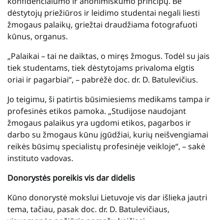
konfidencialumo ir anonimiškumo principų. Be
dėstytojų priežiūros ir leidimo studentai negali liesti
žmogaus palaikų, griežtai draudžiama fotografuoti
kūnus, organus.
„Palaikai – tai ne daiktas, o miręs žmogus. Todėl su jais
tiek studentams, tiek dėstytojams privaloma elgtis
oriai ir pagarbiai“, – pabrėžė doc. dr. D. Batulevičius.
Jo teigimu, ši patirtis būsimiesiems medikams tampa ir
profesinės etikos pamoka. „Studijose naudojant
žmogaus palaikus yra ugdomi etikos, pagarbos ir
darbo su žmogaus kūnu įgūdžiai, kurių neišvengiamai
reikės būsimų specialistų profesinėje veikloje“, – sakė
instituto vadovas.
Donorystės poreikis vis dar didelis
Kūno donorystė mokslui Lietuvoje vis dar išlieka jautri
tema, tačiau, pasak doc. dr. D. Batulevičiaus,