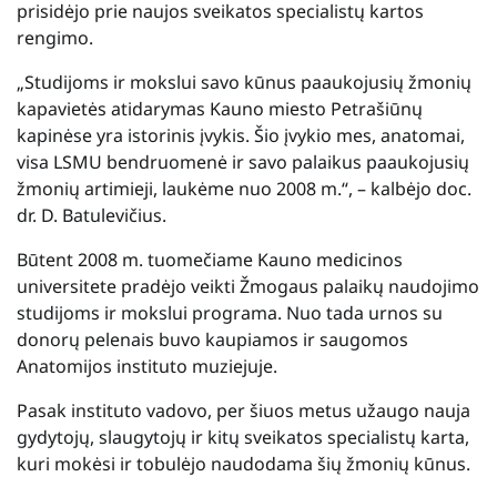
prisidėjo prie naujos sveikatos specialistų kartos
rengimo.
„Studijoms ir mokslui savo kūnus paaukojusių žmonių
kapavietės atidarymas Kauno miesto Petrašiūnų
kapinėse yra istorinis įvykis. Šio įvykio mes, anatomai,
visa LSMU bendruomenė ir savo palaikus paaukojusių
žmonių artimieji, laukėme nuo 2008 m.“, – kalbėjo doc.
dr. D. Batulevičius.
Būtent 2008 m. tuomečiame Kauno medicinos
universitete pradėjo veikti Žmogaus palaikų naudojimo
studijoms ir mokslui programa. Nuo tada urnos su
donorų pelenais buvo kaupiamos ir saugomos
Anatomijos instituto muziejuje.
Pasak instituto vadovo, per šiuos metus užaugo nauja
gydytojų, slaugytojų ir kitų sveikatos specialistų karta,
kuri mokėsi ir tobulėjo naudodama šių žmonių kūnus.