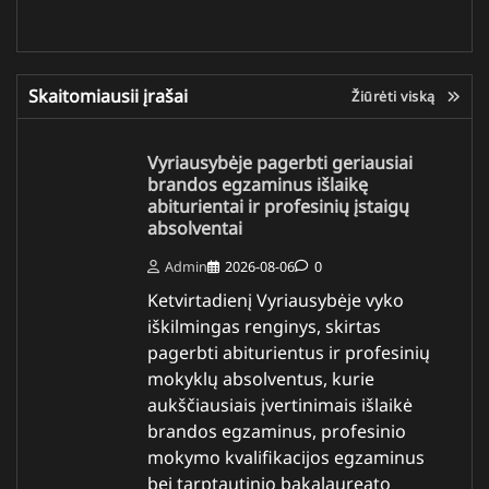
Skaitomiausii įrašai
Žiūrėti viską
Vyriausybėje pagerbti geriausiai
brandos egzaminus išlaikę
abiturientai ir profesinių įstaigų
absolventai
Admin
2026-08-06
0
Ketvirtadienį Vyriausybėje vyko
iškilmingas renginys, skirtas
pagerbti abiturientus ir profesinių
mokyklų absolventus, kurie
aukščiausiais įvertinimais išlaikė
brandos egzaminus, profesinio
mokymo kvalifikacijos egzaminus
bei tarptautinio bakalaureato