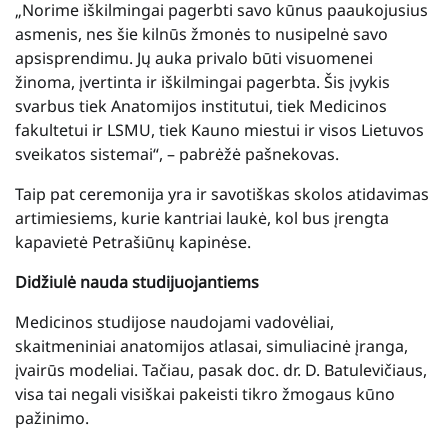
„Norime iškilmingai pagerbti savo kūnus paaukojusius
asmenis, nes šie kilnūs žmonės to nusipelnė savo
apsisprendimu. Jų auka privalo būti visuomenei
žinoma, įvertinta ir iškilmingai pagerbta. Šis įvykis
svarbus tiek Anatomijos institutui, tiek Medicinos
fakultetui ir LSMU, tiek Kauno miestui ir visos Lietuvos
sveikatos sistemai“, – pabrėžė pašnekovas.
Taip pat ceremonija yra ir savotiškas skolos atidavimas
artimiesiems, kurie kantriai laukė, kol bus įrengta
kapavietė Petrašiūnų kapinėse.
Didžiulė nauda studijuojantiems
Medicinos studijose naudojami vadovėliai,
skaitmeniniai anatomijos atlasai, simuliacinė įranga,
įvairūs modeliai. Tačiau, pasak doc. dr. D. Batulevičiaus,
visa tai negali visiškai pakeisti tikro žmogaus kūno
pažinimo.