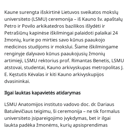
Kaune surengta išskirtinė Lietuvos sveikatos mokslų
universiteto (LSMU) ceremonija – iš Kauno šv. apaštalų
Petro ir Povilo arkikatedros bazilikos išlydėti ir
Petrašiūnų kapinėse iškilmingai palaidoti palaikai 24
žmonių, kurie po mirties savo kūnus paaukojo
medicinos studijoms ir mokslui. Šiame iškilmingame
renginyje dalyvavo kūnus paaukojusių žmonių
artimieji, LSMU rektorius prof. Rimantas Benetis, LSMU
atstovai, studentai, Kauno arkivyskupas metropolitas J.
E. Kęstutis Kėvalas ir kiti Kauno arkivyskupijos
dvasininkai.
Ilgai lauktas kapavietės atidarymas
LSMU Anatomijos instituto vadovo doc. dr. Dariaus
Batulevičiaus teigimu, ši ceremonija – ne tik formalus
universiteto įsipareigojimo įvykdymas, bet ir ilgai
laukta padėka žmonėms, kurių apsisprendimas