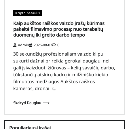
Kripto pasaulis
Kaip aukštos raiškos vaizdo įrašų kūrimas
pakeitė filmavimo procesą: nuo terabaitų
duomenų iki greito darbo tempo
Admin
2026-08-07
0
30 sekundžių profesionaliam vaizdo klipui
sukurti dažnai prireikia gerokai daugiau, nei
gali įsivaizduoti žiūrovas – kelių savaičių darbo,
tūkstančių atskirų kadrų ir milžiniško kiekio
filmuotos medžiagos.Aukštos raiškos
kameros, dronai ir…
Skaityti Daugiau
Populiariausi įrašai