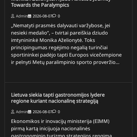
Towards the Paralympics
Admin
2026-08-07
0
„Nematyti prasmės dalyvauti varžybose, jei
nesieki medalio“, – tvirtai pareiškia dziudo
imtynininkė Monika Aželionytė. Toks
principingumas regėjimo negalią turinčiai
sportininkei padėjo tapti Europos vicečempione
ir pelnyti Metų paralimpinio sporto proveržio…
Lietuva siekia tapti gastronomijos lydere
regione kuriant nacionalinę strategiją
Admin
2026-08-07
0
Ekonomikos ir inovacijų ministerija (EIMM)
pirmą kartą inicijuoja nacionalinės
gastronominio turizmo strategijos rengimą,