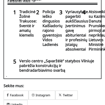
Peržiūrėti visus
Tradicinė
Policija
Vyriausybėje
Atsisveik
Žolinė
ieško
pagerbti
su Kazim
Trakuose:
dingusios
aukščiausius
Danute
šventė ir
Kaišiadorių
įvertinimus
Prunskie
amatų
rajono
gavę
pirmoji a
kiemelis
gyventojos
abiturientai
neprikla
Vidos
ir profesinių
Lietuvos
Ladienės
įstaigų
Ministrė
absolventai
Pirminin
Verslo centro „Sąvaržėlė“ statybos Vilniuje
pabrėžia konstrukcijų ir
bendradarbiavimo svarbą
Sekite mus:
Facebook
Instagram
Twitter
Linkedin