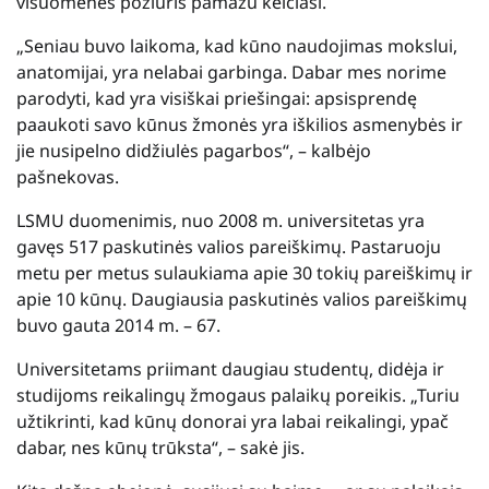
visuomenės požiūris pamažu keičiasi.
„Seniau buvo laikoma, kad kūno naudojimas mokslui,
anatomijai, yra nelabai garbinga. Dabar mes norime
parodyti, kad yra visiškai priešingai: apsisprendę
paaukoti savo kūnus žmonės yra iškilios asmenybės ir
jie nusipelno didžiulės pagarbos“, – kalbėjo
pašnekovas.
LSMU duomenimis, nuo 2008 m. universitetas yra
gavęs 517 paskutinės valios pareiškimų. Pastaruoju
metu per metus sulaukiama apie 30 tokių pareiškimų ir
apie 10 kūnų. Daugiausia paskutinės valios pareiškimų
buvo gauta 2014 m. – 67.
Universitetams priimant daugiau studentų, didėja ir
studijoms reikalingų žmogaus palaikų poreikis. „Turiu
užtikrinti, kad kūnų donorai yra labai reikalingi, ypač
dabar, nes kūnų trūksta“, – sakė jis.