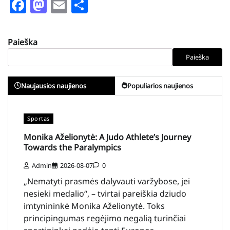
Facebook
Mastodon
Email
Share
Paieška
Paieška
Naujausios naujienos
Populiarios naujienos
Sportas
Monika Aželionytė: A Judo Athlete’s Journey
Towards the Paralympics
Admin
2026-08-07
0
„Nematyti prasmės dalyvauti varžybose, jei
nesieki medalio“, – tvirtai pareiškia dziudo
imtynininkė Monika Aželionytė. Toks
principingumas regėjimo negalią turinčiai