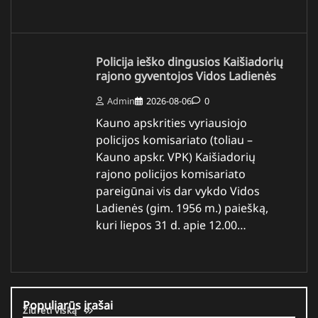
Policija ieško dingusios Kaišiadorių
rajono gyventojos Vidos Ladienės
Admin
2026-08-06
0
Kauno apskrities vyriausiojo
policijos komisariato (toliau –
Kauno apskr. VPK) Kaišiadorių
rajono policijos komisariato
pareigūnai vis dar vykdo Vidos
Ladienės (gim. 1956 m.) paiešką,
kuri liepos 31 d. apie 12.00…
Populiarūs įrašai
Žiūrėti viską