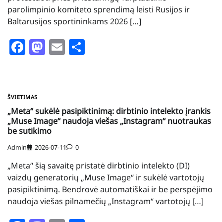
parolimpinio komiteto sprendimą leisti Rusijos ir
Baltarusijos sportininkams 2026 […]
Facebook
Mastodon
Email
Share
ŠVIETIMAS
„Meta“ sukėlė pasipiktinimą: dirbtinio intelekto įrankis
„Muse Image“ naudoja viešas „Instagram“ nuotraukas
be sutikimo
Admin
2026-07-11
0
„Meta“ šią savaitę pristatė dirbtinio intelekto (DI)
vaizdų generatorių „Muse Image“ ir sukėlė vartotojų
pasipiktinimą. Bendrovė automatiškai ir be perspėjimo
naudoja viešas pilnamečių „Instagram“ vartotojų […]