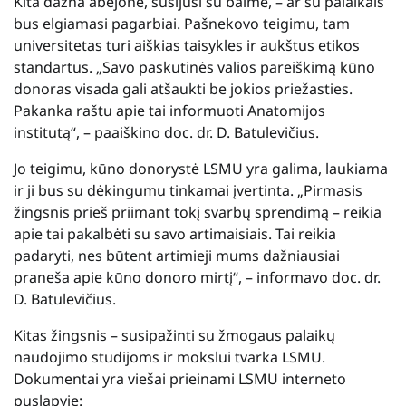
Kita dažna abejonė, susijusi su baime, – ar su palaikais
bus elgiamasi pagarbiai. Pašnekovo teigimu, tam
universitetas turi aiškias taisykles ir aukštus etikos
standartus. „Savo paskutinės valios pareiškimą kūno
donoras visada gali atšaukti be jokios priežasties.
Pakanka raštu apie tai informuoti Anatomijos
institutą“, – paaiškino doc. dr. D. Batulevičius.
Jo teigimu, kūno donorystė LSMU yra galima, laukiama
ir ji bus su dėkingumu tinkamai įvertinta. „Pirmasis
žingsnis prieš priimant tokį svarbų sprendimą – reikia
apie tai pakalbėti su savo artimaisiais. Tai reikia
padaryti, nes būtent artimieji mums dažniausiai
praneša apie kūno donoro mirtį“, – informavo doc. dr.
D. Batulevičius.
Kitas žingsnis – susipažinti su žmogaus palaikų
naudojimo studijoms ir mokslui tvarka LSMU.
Dokumentai yra viešai prieinami LSMU interneto
puslapyje: