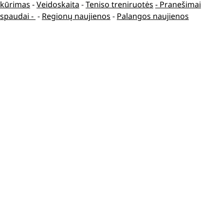
kūrimas
-
Veidoskaita
-
Teniso treniruotės
- Pranešimai
spaudai -
-
Regionų naujienos
-
Palangos naujienos