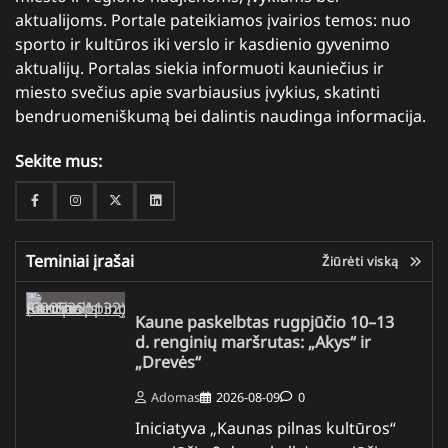
aktualijoms. Portale pateikiamos įvairios temos: nuo
sporto ir kultūros iki verslo ir kasdienio gyvenimo
aktualijų. Portalas siekia informuoti kauniečius ir
miesto svečius apie svarbiausius įvykius, skatinti
bendruomeniškumą bei dalintis naudinga informacija.
Sekite mus:
Facebook
Instagram
Twitter
Linkedin
Teminiai įrašai
Žiūrėti viską
Kaune paskelbtas rugpjūčio 10–13
d. renginių maršrutas: „Akys“ ir
„Drevės“
Adomas
2026-08-09
0
Iniciatyva „Kaunas pilnas kultūros“