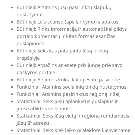
Būtinieji: Atsimins Jūsų pasirinktų slapukų
nustatymus
Būtinieji: Leis seanso (apsilankymo) slapukus
Būtinieji: Rinks informaciją ir automatiškai pildys
portalo komentarų ir kitas formas esančias
puslapiuose
Būtinieji: Seks kas patalpinta Jūsų prekių
krepšelyje
Būtinieji: Atpažins ar esate prisijungę prie savo
paskyros portale
Būtinieji: Atsimins kokią kalbą esate pasirinkę
Funkciniai: Atsimins socialinių tinklų nustatymus
Funkciniai: Atsimins pasirinktus regioną ir šalį
Statistiniai: Seks Jūsų aplankytus puslapius ir
juose atliktus veiksmus
Statistiniai: Seks Jūsų vietą ir regioną remdamasis
Jūsų IP adresu
Statistiniai: Seks kiek laiko praleidote kiekviename