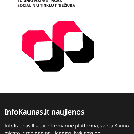
InfoKaunas.lt naujienos
InfoKaunas.lt – tai informacinė platforma, skirta Kauno
miesto ir regiono naujienoms, įvykiams bei