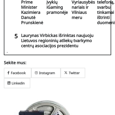
Prime
įvykių
Vyriausybės
telefoną,
Minister
iGaming
nariais ir
svarbu
Kazimiera
pramonėje
Vilniaus
tinkamai
Danutė
meru
ištrinti
Prunskienė
duomeni
Laurynas Virbickas išrinktas naujuoju
Lietuvos regioninių atliekų tvarkymo
centrų asociacijos prezidentu
Sekite mus:
Facebook
Instagram
Twitter
Linkedin