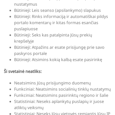
nustatymus
Būtinieji: Leis seanso (apsilankymo) slapukus
Būtinieji: Rinks informaciją ir automatiškai pildys
portalo komentarų ir kitas formas esančias
puslapiuose
Būtinieji: Seks kas patalpinta Jūsų prekių
krepšelyje
Būtinieji: Atpažins ar esate prisijungę prie savo
paskyros portale
Būtinieji: Atsimins kokią kalbą esate pasirinkę
Ši svetainė neatliks:
Neatsimins Jūsų prisijungimo duomenų
Funkciniai: Neatsimins socialinių tinklų nustatymų
Funkciniai: Neatsimins pasirinktų regiono ir šalie
Statistiniai: Neseks aplankytų puslapių ir juose
atliktų veiksmų
Statistiniai: Neseks Jūsų vietovės remiantis Jūsų IP