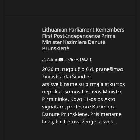
Lithuanian Parliament Remembers
First Post-Independence Prime
Minister Kazimiera Danutė
Prunskienė
Admin
2026-08-09
0
2026 m. rugpjūčio 6 d. pranešimas
žiniasklaidai Šiandien
atsisveikiname su pirmąja atkurtos
nepriklausomos Lietuvos Ministre
Pirmininke, Kovo 11-osios Akto
signatare, profesore Kazimiera
Danute Prunskiene. Prisimename
laiką, kai Lietuva žengė laisvės…