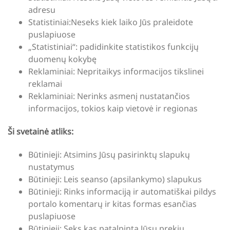
adresu
Statistiniai:Neseks kiek laiko Jūs praleidote
puslapiuose
„Statistiniai“: padidinkite statistikos funkcijų
duomenų kokybę
Reklaminiai: Nepritaikys informacijos tikslinei
reklamai
Reklaminiai: Nerinks asmenį nustatančios
informacijos, tokios kaip vietovė ir regionas
Ši svetainė atliks:
Būtinieji: Atsimins Jūsų pasirinktų slapukų
nustatymus
Būtinieji: Leis seanso (apsilankymo) slapukus
Būtinieji: Rinks informaciją ir automatiškai pildys
portalo komentarų ir kitas formas esančias
puslapiuose
Būtinieji: Seks kas patalpinta Jūsų prekių