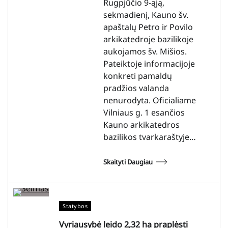
Rugpjūčio 9-ąją,
sekmadienį, Kauno šv.
apaštalų Petro ir Povilo
arkikatedroje bazilikoje
aukojamos šv. Mišios.
Pateiktoje informacijoje
konkreti pamaldų
pradžios valanda
nenurodyta. Oficialiame
Vilniaus g. 1 esančios
Kauno arkikatedros
bazilikos tvarkaraštyje…
Skaityti Daugiau
Statybos
Vyriausybė leido 2,32 ha praplėsti