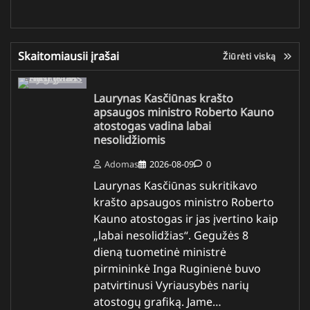
Skaitomiausii įrašai
Žiūrėti viską
Laurynas Kasčiūnas krašto
apsaugos ministro Roberto Kauno
atostogas vadina labai
nesolidžiomis
Adomas
2026-08-09
0
Laurynas Kasčiūnas sukritikavo
krašto apsaugos ministro Roberto
Kauno atostogas ir jas įvertino kaip
„labai nesolidžias“. Gegužės 8
dieną tuometinė ministrė
pirmininkė Inga Ruginienė buvo
patvirtinusi Vyriausybės narių
atostogų grafiką. Jame…