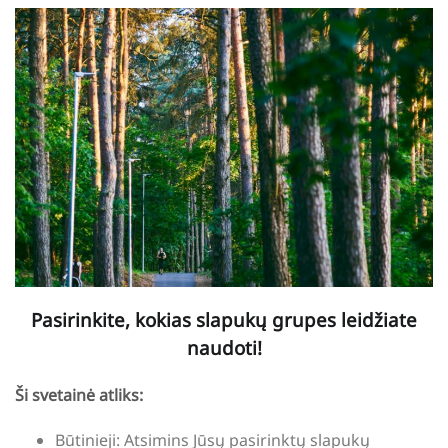
Pasirinkite, kokias slapukų grupes leidžiate
naudoti!
Ši svetainė atliks:
Būtinieji: Atsimins Jūsų pasirinktų slapukų