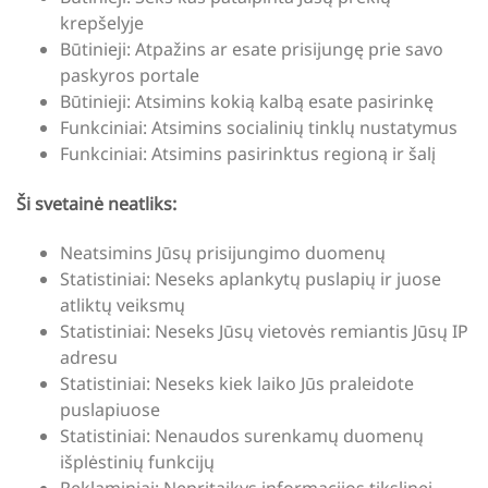
krepšelyje
Būtinieji: Atpažins ar esate prisijungę prie savo
paskyros portale
Būtinieji: Atsimins kokią kalbą esate pasirinkę
Funkciniai: Atsimins socialinių tinklų nustatymus
Funkciniai: Atsimins pasirinktus regioną ir šalį
Ši svetainė neatliks:
Neatsimins Jūsų prisijungimo duomenų
Statistiniai: Neseks aplankytų puslapių ir juose
atliktų veiksmų
Statistiniai: Neseks Jūsų vietovės remiantis Jūsų IP
adresu
Statistiniai: Neseks kiek laiko Jūs praleidote
puslapiuose
Statistiniai: Nenaudos surenkamų duomenų
išplėstinių funkcijų
Reklaminiai: Nepritaikys informacijos tikslinei