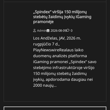
„Spindex“ viršija 150 milijonų
stebėtų žaidimų įvykių iGaming
pramonėje
Admin
2026-08-09
0
Los Andželas, JAV, 2026 m.
rugpjūčio 7 d.,
PlayNewswireRealaus laiko
duomenų analizės platforma
iGaming pramonei „Spindex“ savo
stebėjimo infrastruktūroje viršijo
150 milijonų stebėtų žaidimų
įvykių, apdorodama daugiau nei
2000 naujų…