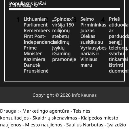
Populiarūs įrašai
Žiūrėti viską
Lithuanian
„Spindex“
Seimo
Prieš
Parliament
viršija 150
Pirmininkas
atiduoda
Remembers
milijonų
Juozas
ar
First Post-
stebėtų
Olekas
parduod
Independence
žaidimų
susitiks su
senąjį
Prime
įvykių
Vyriausybės
telefoną,
Minister
iGaming
nariais ir
svarbu
Kazimiera
pramonėje
Vilniaus
tinkamai
Danutė
meru
ištrinti
Prunskienė
duomeni
Copyright © 2026
InfoKaunas
Draugai: -
Marketingo agentūra
-
Teisinės
konsultacijos
-
Skaidrių skenavimas
-
Klaipedos miesto
naujienos
-
Miesto naujienos
-
Saulius Narbutas
-
Įvaizdžio