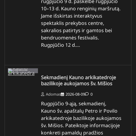
rugpjūčio 9 d. paskelbė rugpjūčio
10–13 d. Kauno renginių maršrutą.
Jame išskirtas interaktyvus
spektaklis prekybos centre,
sakralios patirtys ir gamtos bei
bendruomenės festivalis.
Rugpjūčio 12 d.…
Sekmadienį Kauno arkikatedroje
bazilikoje aukojamos šv. Mišios
Adomas
2026-08-09
0
Rugpjūčio 9-ąją, sekmadienį,
Kauno šv. apaštalų Petro ir Povilo
arkikatedroje bazilikoje aukojamos
šv. Mišios. Pateiktoje informacijoje
konkreti pamaldų pradžios