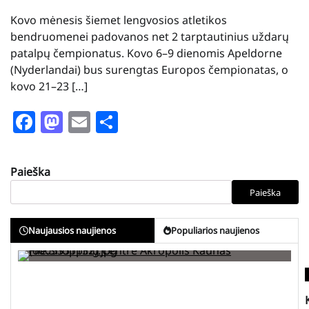
Kovo mėnesis šiemet lengvosios atletikos
bendruomenei padovanos net 2 tarptautinius uždarų
patalpų čempionatus. Kovo 6–9 dienomis Apeldorne
(Nyderlandai) bus surengtas Europos čempionatas, o
kovo 21–23 […]
Facebook
Mastodon
Email
Share
Paieška
Paieška
Naujausios naujienos
Populiarios naujienos