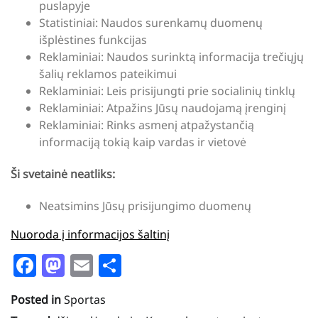
puslapyje
Statistiniai: Naudos surenkamų duomenų
išplėstines funkcijas
Reklaminiai: Naudos surinktą informacija trečiųjų
šalių reklamos pateikimui
Reklaminiai: Leis prisijungti prie socialinių tinklų
Reklaminiai: Atpažins Jūsų naudojamą įrenginį
Reklaminiai: Rinks asmenį atpažystančią
informaciją tokią kaip vardas ir vietovė
Ši svetainė neatliks:
Neatsimins Jūsų prisijungimo duomenų
Nuoroda į informacijos šaltinį
Facebook
Mastodon
Email
Share
Posted in
Sportas