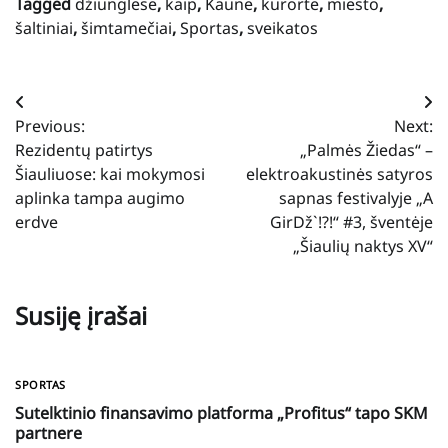
Tagged
džiunglėse
,
kaip
,
Kaune
,
kurorte
,
miesto
,
šaltiniai
,
šimtamečiai
,
Sportas
,
sveikatos
Navigacija
Previous:
Next:
tarp
Rezidentų patirtys
„Palmės Žiedas“ –
įrašų
Šiauliuose: kai mokymosi
elektroakustinės satyros
aplinka tampa augimo
sapnas festivalyje „A
erdve
GirDž`!?!“ #3, šventėje
„Šiaulių naktys XV“
Susiję įrašai
SPORTAS
Sutelktinio finansavimo platforma „Profitus“ tapo SKM
partnere