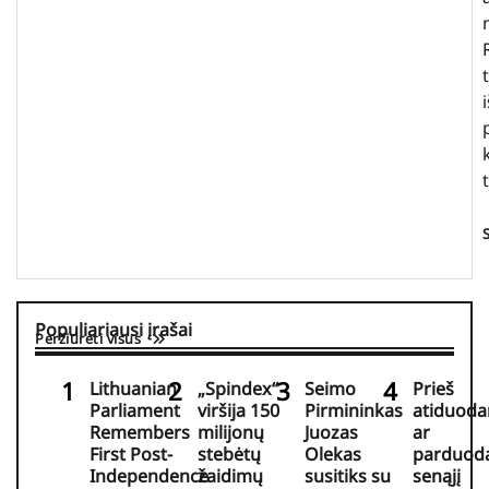
Populiariausi įrašai
Peržiūrėti visus
Lithuanian
„Spindex“
Seimo
Prieš
Parliament
viršija 150
Pirmininkas
atiduoda
Remembers
milijonų
Juozas
ar
First Post-
stebėtų
Olekas
parduod
Independence
žaidimų
susitiks su
senąjį