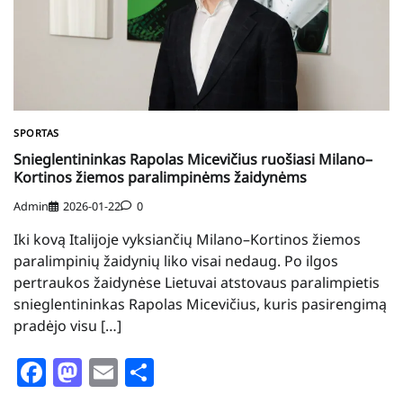
SPORTAS
Snieglentininkas Rapolas Micevičius ruošiasi Milano–
Kortinos žiemos paralimpinėms žaidynėms
Admin
2026-01-22
0
Iki kovą Italijoje vyksiančių Milano–Kortinos žiemos
paralimpinių žaidynių liko visai nedaug. Po ilgos
pertraukos žaidynėse Lietuvai atstovaus paralimpietis
snieglentininkas Rapolas Micevičius, kuris pasirengimą
pradėjo visu […]
Facebook
Mastodon
Email
Share