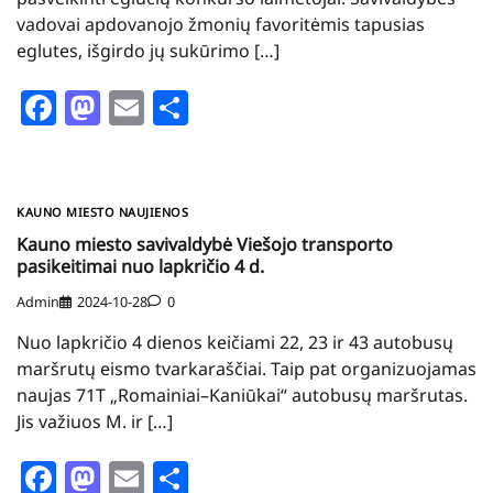
vadovai apdovanojo žmonių favoritėmis tapusias
eglutes, išgirdo jų sukūrimo […]
Facebook
Mastodon
Email
Share
KAUNO MIESTO NAUJIENOS
Kauno miesto savivaldybė Viešojo transporto
pasikeitimai nuo lapkričio 4 d.
Admin
2024-10-28
0
Nuo lapkričio 4 dienos keičiami 22, 23 ir 43 autobusų
maršrutų eismo tvarkaraščiai. Taip pat organizuojamas
naujas 71T „Romainiai–Kaniūkai“ autobusų maršrutas.
Jis važiuos M. ir […]
Facebook
Mastodon
Email
Share