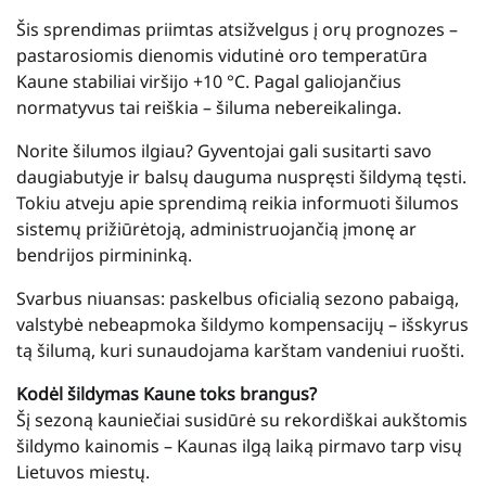
Šis sprendimas priimtas atsižvelgus į orų prognozes –
pastarosiomis dienomis vidutinė oro temperatūra
Kaune stabiliai viršijo +10 °C. Pagal galiojančius
normatyvus tai reiškia – šiluma nebereikalinga.
Norite šilumos ilgiau? Gyventojai gali susitarti savo
daugiabutyje ir balsų dauguma nuspręsti šildymą tęsti.
Tokiu atveju apie sprendimą reikia informuoti šilumos
sistemų prižiūrėtoją, administruojančią įmonę ar
bendrijos pirmininką.
Svarbus niuansas: paskelbus oficialią sezono pabaigą,
valstybė nebeapmoka šildymo kompensacijų – išskyrus
tą šilumą, kuri sunaudojama karštam vandeniui ruošti.
Kodėl šildymas Kaune toks brangus?
Šį sezoną kauniečiai susidūrė su rekordiškai aukštomis
šildymo kainomis – Kaunas ilgą laiką pirmavo tarp visų
Lietuvos miestų.