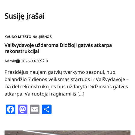
Susiję įrašai
KAUNO MIESTO NAUJIENOS
Vaišvydavoje uždaroma Didžioji gatvės atkarpa
rekonstrukcijai
Admin
2026-03-30
0
Prasidėjus naujam gatvių tvarkymo sezonui, nuo
balandžio 7 dienos veiksmas startuos ir Vaišvydavoje –
čia dėl rekonstrukcijos bus uždaryta Didžiosios gatvės
atkarpa. Vairuotojai raginami iš […]
Facebook
Mastodon
Email
Share