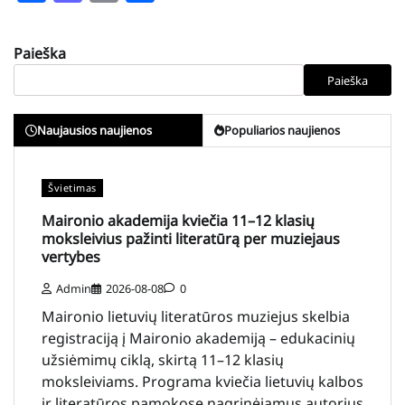
Paieška
Paieška
Naujausios naujienos
Populiarios naujienos
Švietimas
Maironio akademija kviečia 11–12 klasių
moksleivius pažinti literatūrą per muziejaus
vertybes
Admin
2026-08-08
0
Maironio lietuvių literatūros muziejus skelbia
registraciją į Maironio akademiją – edukacinių
užsiėmimų ciklą, skirtą 11–12 klasių
moksleiviams. Programa kviečia lietuvių kalbos
ir literatūros pamokose nagrinėjamus autorius