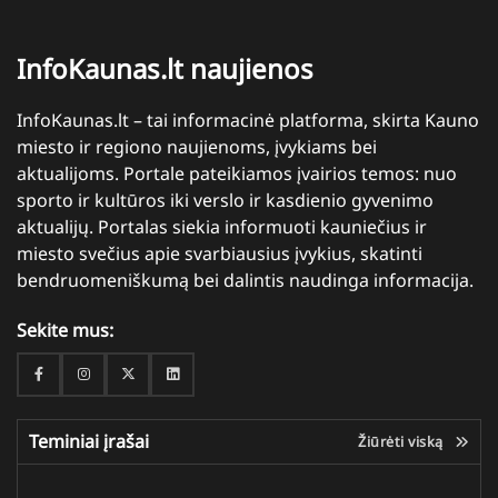
InfoKaunas.lt naujienos
InfoKaunas.lt – tai informacinė platforma, skirta Kauno
miesto ir regiono naujienoms, įvykiams bei
aktualijoms. Portale pateikiamos įvairios temos: nuo
sporto ir kultūros iki verslo ir kasdienio gyvenimo
aktualijų. Portalas siekia informuoti kauniečius ir
miesto svečius apie svarbiausius įvykius, skatinti
bendruomeniškumą bei dalintis naudinga informacija.
Sekite mus:
Facebook
Instagram
Twitter
Linkedin
Teminiai įrašai
Žiūrėti viską