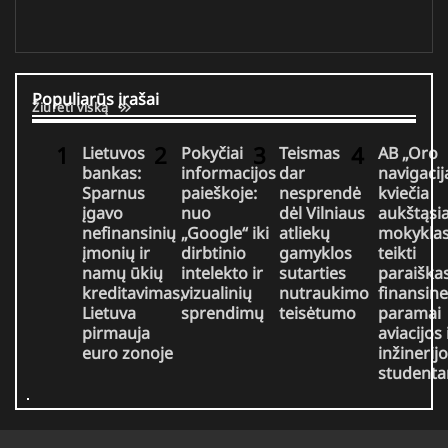
Populiarūs įrašai
Žiūrėti viską
Lietuvos
Pokyčiai
Teismas
AB „Oro
bankas:
informacijos
dar
navigacij
Sparnus
paieškoje:
nesprendė
kviečia
įgavo
nuo
dėl Vilniaus
aukštąsi
nefinansinių
„Google“ iki
atliekų
mokykla
įmonių ir
dirbtinio
gamyklos
teikti
namų ūkių
intelekto ir
sutarties
paraiška
kreditavimas,
vizualinių
nutraukimo
finansine
Lietuva
sprendimų
teisėtumo
paramai
pirmauja
aviacijos 
euro zonoje
inžinerij
student