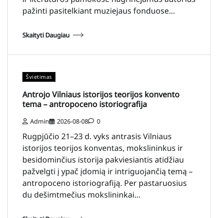
pažinti pasitelkiant muziejaus fonduose…
Skaityti Daugiau
Švietimas
Antrojo Vilniaus istorijos teorijos konvento
tema – antropoceno istoriografija
Admin
2026-08-08
0
Rugpjūčio 21–23 d. vyks antrasis Vilniaus
istorijos teorijos konventas, mokslininkus ir
besidominčius istorija pakviesiantis atidžiau
pažvelgti į ypač įdomią ir intriguojančią temą –
antropoceno istoriografiją. Per pastaruosius
du dešimtmečius mokslininkai…