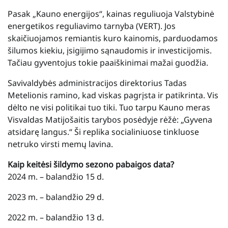
Pasak „Kauno energijos“, kainas reguliuoja Valstybinė
energetikos reguliavimo tarnyba (VERT). Jos
skaičiuojamos remiantis kuro kainomis, parduodamos
šilumos kiekiu, įsigijimo sąnaudomis ir investicijomis.
Tačiau gyventojus tokie paaiškinimai mažai guodžia.
Savivaldybės administracijos direktorius Tadas
Metelionis ramino, kad viskas pagrįsta ir patikrinta. Vis
dėlto ne visi politikai tuo tiki. Tuo tarpu Kauno meras
Visvaldas Matijošaitis tarybos posėdyje rėžė: „Gyvena
atsidarę langus.“ Ši replika socialiniuose tinkluose
netruko virsti memų lavina.
Kaip keitėsi šildymo sezono pabaigos data?
2024 m. – balandžio 15 d.
2023 m. – balandžio 29 d.
2022 m. – balandžio 13 d.