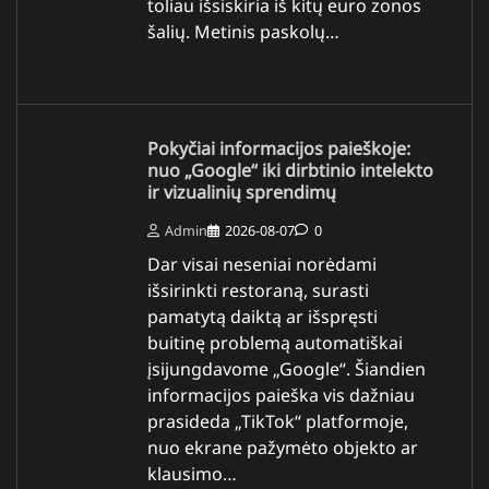
toliau išsiskiria iš kitų euro zonos
šalių. Metinis paskolų…
Pokyčiai informacijos paieškoje:
nuo „Google“ iki dirbtinio intelekto
ir vizualinių sprendimų
Admin
2026-08-07
0
Dar visai neseniai norėdami
išsirinkti restoraną, surasti
pamatytą daiktą ar išspręsti
buitinę problemą automatiškai
įsijungdavome „Google“. Šiandien
informacijos paieška vis dažniau
prasideda „TikTok“ platformoje,
nuo ekrane pažymėto objekto ar
klausimo…