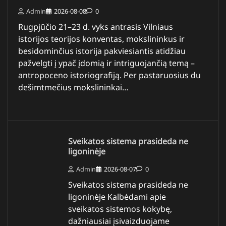
Admin
2026-08-08
0
Rugpjūčio 21–23 d. vyks antrasis Vilniaus
istorijos teorijos konventas, mokslininkus ir
besidominčius istorija pakviesiantis atidžiau
pažvelgti į ypač įdomią ir intriguojančią temą –
antropoceno istoriografiją. Per pastaruosius du
dešimtmečius mokslininkai…
Sveikatos sistema prasideda ne
ligoninėje
Admin
2026-08-07
0
Sveikatos sistema prasideda ne
ligoninėje Kalbėdami apie
sveikatos sistemos kokybę,
dažniausiai įsivaizduojame