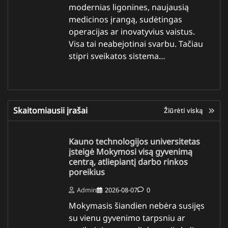
modernias ligonines, naujausią
medicinos įrangą, sudėtingas
operacijas ar inovatyvius vaistus.
Visa tai neabejotinai svarbu. Tačiau
stipri sveikatos sistema…
Skaitomiausii įrašai
Žiūrėti viską
Kauno technologijos universitetas
įsteigė Mokymosi visą gyvenimą
centrą, atliepiantį darbo rinkos
poreikius
Admin
2026-08-07
0
Mokymasis šiandien nebėra susijęs
su vienu gyvenimo tarpsniu ar