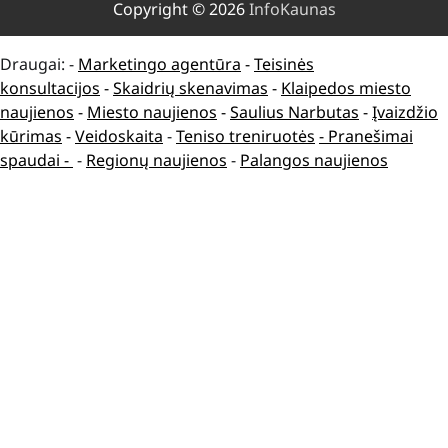
Copyright © 2026
InfoKaunas
Draugai: -
Marketingo agentūra
-
Teisinės
konsultacijos
-
Skaidrių skenavimas
-
Klaipedos miesto
naujienos
-
Miesto naujienos
-
Saulius Narbutas
-
Įvaizdžio
kūrimas
-
Veidoskaita
-
Teniso treniruotės
- Pranešimai
spaudai -
-
Regionų naujienos
-
Palangos naujienos