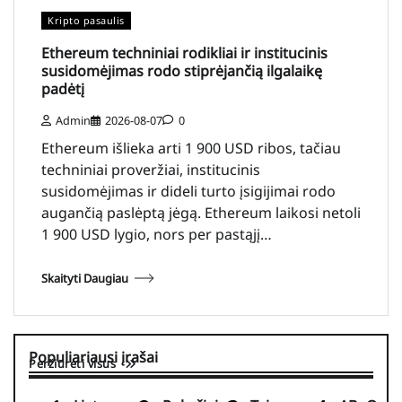
Kripto pasaulis
Ethereum techniniai rodikliai ir institucinis
susidomėjimas rodo stiprėjančią ilgalaikę
padėtį
Admin
2026-08-07
0
Ethereum išlieka arti 1 900 USD ribos, tačiau
techniniai proveržiai, institucinis
susidomėjimas ir dideli turto įsigijimai rodo
augančią paslėptą jėgą. Ethereum laikosi netoli
1 900 USD lygio, nors per pastąjį…
Skaityti Daugiau
Populiariausi įrašai
Peržiūrėti visus