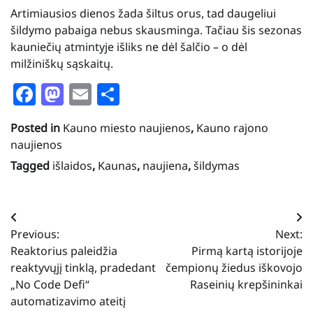
Artimiausios dienos žada šiltus orus, tad daugeliui
šildymo pabaiga nebus skausminga. Tačiau šis sezonas
kauniečių atmintyje išliks ne dėl šalčio – o dėl
milžiniškų sąskaitų.
Facebook
Mastodon
Email
Share
Posted in
Kauno miesto naujienos
,
Kauno rajono
naujienos
Tagged
išlaidos
,
Kaunas
,
naujiena
,
šildymas
Navigacija
Previous:
Next:
tarp
Reaktorius paleidžia
Pirmą kartą istorijoje
įrašų
reaktyvųjį tinklą, pradedant
čempionų žiedus iškovojo
„No Code Defi“
Raseinių krepšininkai
automatizavimo ateitį