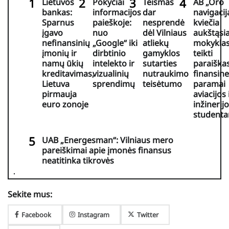
Lietuvos
Pokyčiai
Teismas
AB „Oro
bankas:
informacijos
dar
navigacij
Sparnus
paieškoje:
nesprendė
kviečia
įgavo
nuo
dėl Vilniaus
aukštąsi
nefinansinių
„Google“ iki
atliekų
mokykla
įmonių ir
dirbtinio
gamyklos
teikti
namų ūkių
intelekto ir
sutarties
paraiška
kreditavimas,
vizualinių
nutraukimo
finansine
Lietuva
sprendimų
teisėtumo
paramai
pirmauja
aviacijos 
euro zonoje
inžinerij
student
UAB „Energesman“: Vilniaus mero
pareiškimai apie įmonės finansus
neatitinka tikrovės
Sekite mus:
Facebook
Instagram
Twitter