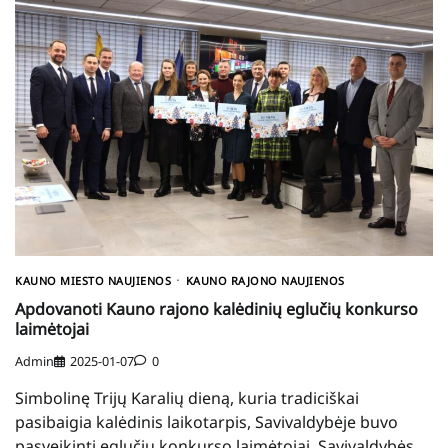
KAUNO MIESTO NAUJIENOS
KAUNO RAJONO NAUJIENOS
Apdovanoti Kauno rajono kalėdinių eglučių konkurso
laimėtojai
Admin
2025-01-07
0
Simbolinę Trijų Karalių dieną, kuria tradiciškai
pasibaigia kalėdinis laikotarpis, Savivaldybėje buvo
pasveikinti eglučių konkurso laimėtojai. Savivaldybės