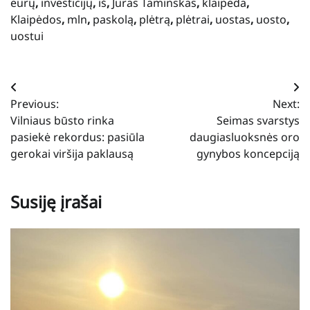
eurų
,
investicijų
,
iš
,
Juras Taminskas
,
klaipėda
,
Klaipėdos
,
mln
,
paskolą
,
plėtrą
,
plėtrai
,
uostas
,
uosto
,
uostui
Navigacija
Previous:
Next:
tarp
Vilniaus būsto rinka
Seimas svarstys
įrašų
pasiekė rekordus: pasiūla
daugiasluoksnės oro
gerokai viršija paklausą
gynybos koncepciją
Susiję įrašai