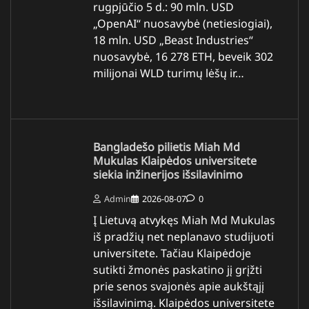
rugpjūčio 5 d.: 90 mln. USD
„OpenAI“ nuosavybė (netiesiogiai),
18 mln. USD „Beast Industries“
nuosavybė, 16 278 ETH, beveik 302
milijonai WLD turimų lėšų ir…
Bangladešo pilietis Miah Md
Mukulas Klaipėdos universitete
siekia inžinerijos išsilavinimo
Admin
2026-08-07
0
Į Lietuvą atvykęs Miah Md Mukulas
iš pradžių net neplanavo studijuoti
universitete. Tačiau Klaipėdoje
sutikti žmonės paskatino jį grįžti
prie senos svajonės apie aukštąjį
išsilavinimą. Klaipėdos universitete