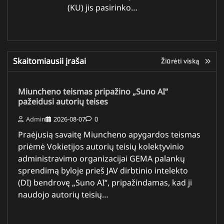
(KU) jis pasirinko…
Skaitomiausii įrašai
Žiūrėti viską
Miuncheno teismas pripažino „Suno AI“
pažeidusi autorių teises
Admin
2026-08-07
0
Praėjusią savaitę Miuncheno apygardos teismas
priėmė Vokietijos autorių teisių kolektyvinio
administravimo organizacijai GEMA palankų
sprendimą byloje prieš JAV dirbtinio intelekto
(DI) bendrovę „Suno AI“, pripažindamas, kad ji
naudojo autorių teisių…