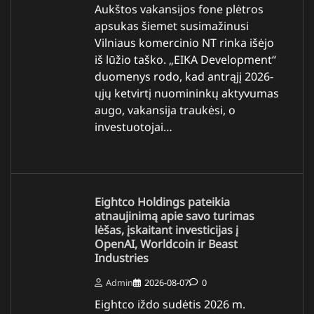
Aukštos vakansijos fone plėtros
apsukas šiemet susimažinusi
Vilniaus komercinio NT rinka išėjo
iš lūžio taško. „EIKA Development“
duomenys rodo, kad antrąjį 2026-
ųjų ketvirtį nuomininkų aktyvumas
augo, vakansija traukėsi, o
investuotojai…
Eightco Holdings pateikia
atnaujinimą apie savo turimas
lėšas, įskaitant investicijas į
OpenAI, Worldcoin ir Beast
Industries
Admin
2026-08-07
0
Eightco iždo sudėtis 2026 m.