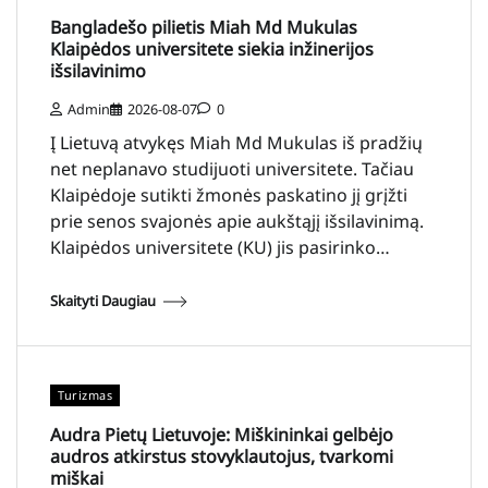
Bangladešo pilietis Miah Md Mukulas
Klaipėdos universitete siekia inžinerijos
išsilavinimo
Admin
2026-08-07
0
Į Lietuvą atvykęs Miah Md Mukulas iš pradžių
net neplanavo studijuoti universitete. Tačiau
Klaipėdoje sutikti žmonės paskatino jį grįžti
prie senos svajonės apie aukštąjį išsilavinimą.
Klaipėdos universitete (KU) jis pasirinko…
Skaityti Daugiau
Turizmas
Audra Pietų Lietuvoje: Miškininkai gelbėjo
audros atkirstus stovyklautojus, tvarkomi
miškai