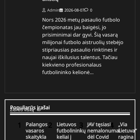
Admin
2026-08-07
0
Nors 2026 metų pasaulio futbolo
čempionatas jau baigėsi, jo
prisiminimai dar gyvi. Šią vasarą
milijonai futbolo aistruolių stebėjo
stipriausias pasaulio rinktines ir
naujai iškilusius talentus. Tačiau
kiekvieno profesionalaus
futbolininko kelionė…
Populiarūs įrašai
Žiūrėti viską
Palangos
Lietuvos
JAV tęsiasi
„Via
vasaros
futbolininkų
nemalonumai
Lietuva“
skaitykla
keliai į
dėl Covid
ragina