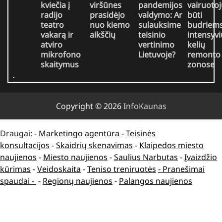
kviečia į
viršūnes
pandemijos
vairuotoj
radijo
prasidėjo
valdymo: Ar
būti
teatro
nuo kiemo
sulauksime
budriem
vakarą ir
aikščių
teisinio
intensyvi
atviro
vertinimo
kelių
mikrofono
Lietuvoje?
remonto
skaitymus
zonose
Copyright © 2026
InfoKaunas
Draugai: -
Marketingo agentūra
-
Teisinės
konsultacijos
-
Skaidrių skenavimas
-
Klaipedos miesto
naujienos
-
Miesto naujienos
-
Saulius Narbutas
-
Įvaizdžio
kūrimas
-
Veidoskaita
-
Teniso treniruotės
- Pranešimai
spaudai -
-
Regionų naujienos
-
Palangos naujienos