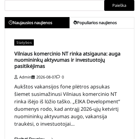
Paieška
Naujausios naujienos
Populiarios naujienos
Statybos
Vilniaus komercinio NT rinka atsigauna: auga
nuomininkų aktyvumas ir investuotojų
pasitikėjimas
Admin
2026-08-07
0
Aukštos vakansijos fone plėtros apsukas
šiemet susimažinusi Vilniaus komercinio NT
rinka išėjo iš lūžio taško. „EIKA Development“
duomenys rodo, kad antrąjį 2026-ųjų ketvirtį
nuomininkų aktyvumas augo, vakansija
traukėsi, o investuotojai…