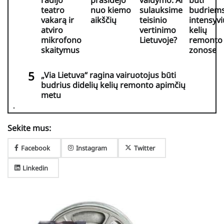
radijo
prasidėjo
valdymo: Ar
būti
teatro
nuo kiemo
sulauksime
budriem
vakarą ir
aikščių
teisinio
intensyvi
atviro
vertinimo
kelių
mikrofono
Lietuvoje?
remonto
skaitymus
zonose
„Via Lietuva“ ragina vairuotojus būti
budrius didelių kelių remonto apimčių
metu
Sekite mus:
Facebook
Instagram
Twitter
Linkedin