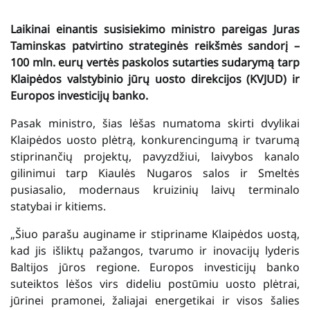
Laikinai einantis susisiekimo ministro pareigas Juras
Taminskas patvirtino strateginės reikšmės sandorį –
100 mln. eurų vertės paskolos sutarties sudarymą tarp
Klaipėdos valstybinio jūrų uosto direkcijos (KVJUD) ir
Europos investicijų banko.
Pasak ministro, šias lėšas numatoma skirti dvylikai
Klaipėdos uosto plėtrą, konkurencingumą ir tvarumą
stiprinančių projektų, pavyzdžiui, laivybos kanalo
gilinimui tarp Kiaulės Nugaros salos ir Smeltės
pusiasalio, modernaus kruizinių laivų terminalo
statybai ir kitiems.
„Šiuo parašu auginame ir stipriname Klaipėdos uostą,
kad jis išliktų pažangos, tvarumo ir inovacijų lyderis
Baltijos jūros regione. Europos investicijų banko
suteiktos lėšos virs dideliu postūmiu uosto plėtrai,
jūrinei pramonei, žaliajai energetikai ir visos šalies