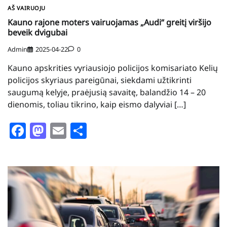
AŠ VAIRUOJU
Kauno rajone moters vairuojamas „Audi“ greitį viršijo
beveik dvigubai
Admin
2025-04-22
0
Kauno apskrities vyriausiojo policijos komisariato Kelių
policijos skyriaus pareigūnai, siekdami užtikrinti
saugumą kelyje, praėjusią savaitę, balandžio 14 – 20
dienomis, toliau tikrino, kaip eismo dalyviai […]
Facebook
Mastodon
Email
Share