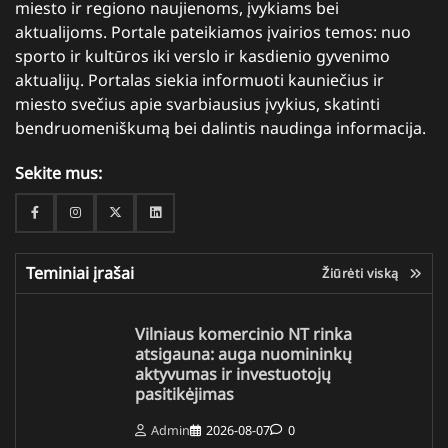
miesto ir regiono naujienoms, įvykiams bei
aktualijoms. Portale pateikiamos įvairios temos: nuo
sporto ir kultūros iki verslo ir kasdienio gyvenimo
aktualijų. Portalas siekia informuoti kauniečius ir
miesto svečius apie svarbiausius įvykius, skatinti
bendruomeniškumą bei dalintis naudinga informacija.
Sekite mus:
Facebook
Instagram
Twitter
Linkedin
Teminiai įrašai
Žiūrėti viską
Vilniaus komercinio NT rinka
atsigauna: auga nuomininkų
aktyvumas ir investuotojų
pasitikėjimas
Admin
2026-08-07
0