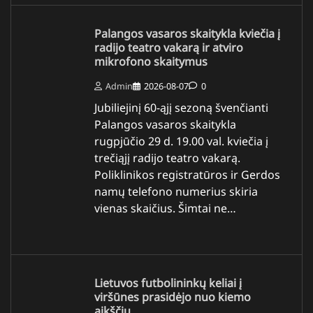
Palangos vasaros skaitykla kviečia į
radijo teatro vakarą ir atviro
mikrofono skaitymus
Admin
2026-08-07
0
Jubiliejinį 60-ąjį sezoną švenčianti
Palangos vasaros skaitykla
rugpjūčio 29 d. 19.00 val. kviečia į
trečiąjį radijo teatro vakarą.
Poliklinikos registratūros ir Gerdos
namų telefono numerius skiria
vienas skaičius. Šimtai ne…
Lietuvos futbolininkų keliai į
viršūnes prasidėjo nuo kiemo
aikščių