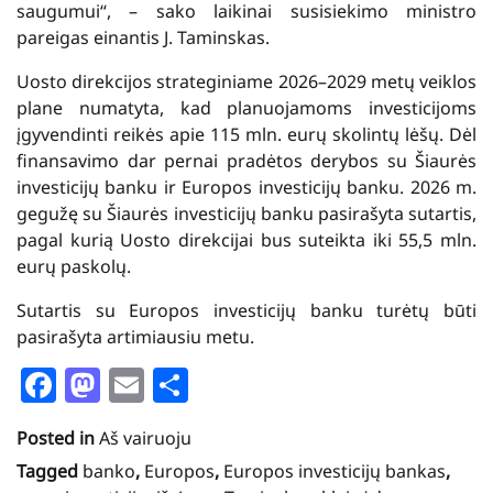
saugumui“, – sako laikinai susisiekimo ministro
pareigas einantis J. Taminskas.
Uosto direkcijos strateginiame 2026–2029 metų veiklos
plane numatyta, kad planuojamoms investicijoms
įgyvendinti reikės apie 115 mln. eurų skolintų lėšų. Dėl
finansavimo dar pernai pradėtos derybos su Šiaurės
investicijų banku ir Europos investicijų banku. 2026 m.
gegužę su Šiaurės investicijų banku pasirašyta sutartis,
pagal kurią Uosto direkcijai bus suteikta iki 55,5 mln.
eurų paskolų.
Sutartis su Europos investicijų banku turėtų būti
pasirašyta artimiausiu metu.
Facebook
Mastodon
Email
Share
Posted in
Aš vairuoju
Tagged
banko
,
Europos
,
Europos investicijų bankas
,