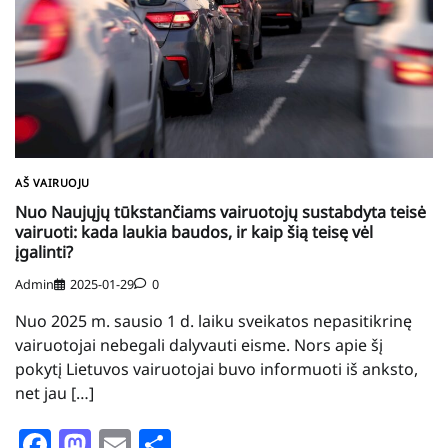
AŠ VAIRUOJU
Nuo Naujųjų tūkstančiams vairuotojų sustabdyta teisė
vairuoti: kada laukia baudos, ir kaip šią teisę vėl
įgalinti?
Admin
2025-01-29
0
Nuo 2025 m. sausio 1 d. laiku sveikatos nepasitikrinę
vairuotojai nebegali dalyvauti eisme. Nors apie šį
pokytį Lietuvos vairuotojai buvo informuoti iš anksto,
net jau […]
Facebook
Mastodon
Email
Share