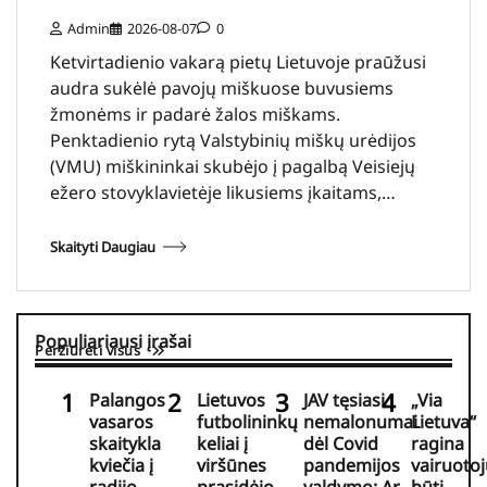
Admin
2026-08-07
0
Ketvirtadienio vakarą pietų Lietuvoje praūžusi
audra sukėlė pavojų miškuose buvusiems
žmonėms ir padarė žalos miškams.
Penktadienio rytą Valstybinių miškų urėdijos
(VMU) miškininkai skubėjo į pagalbą Veisiejų
ežero stovyklavietėje likusiems įkaitams,…
Skaityti Daugiau
Populiariausi įrašai
Peržiūrėti visus
Palangos
Lietuvos
JAV tęsiasi
„Via
vasaros
futbolininkų
nemalonumai
Lietuva“
skaitykla
keliai į
dėl Covid
ragina
kviečia į
viršūnes
pandemijos
vairuotoj