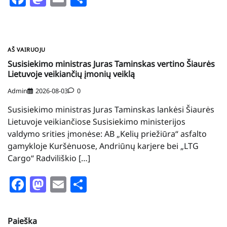
AŠ VAIRUOJU
Susisiekimo ministras Juras Taminskas vertino Šiaurės
Lietuvoje veikiančių įmonių veiklą
Admin
2026-08-03
0
Susisiekimo ministras Juras Taminskas lankėsi Šiaurės
Lietuvoje veikiančiose Susisiekimo ministerijos
valdymo srities įmonėse: AB „Kelių priežiūra“ asfalto
gamykloje Kuršėnuose, Andriūnų karjere bei „LTG
Cargo“ Radviliškio […]
Facebook
Mastodon
Email
Share
Paieška