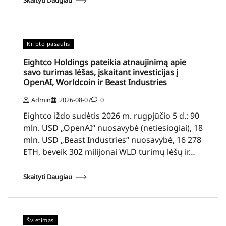
Skaityti Daugiau
Kripto pasaulis
Eightco Holdings pateikia atnaujinimą apie
savo turimas lėšas, įskaitant investicijas į
OpenAI, Worldcoin ir Beast Industries
Admin
2026-08-07
0
Eightco iždo sudėtis 2026 m. rugpjūčio 5 d.: 90
mln. USD „OpenAI“ nuosavybė (netiesiogiai), 18
mln. USD „Beast Industries“ nuosavybė, 16 278
ETH, beveik 302 milijonai WLD turimų lėšų ir…
Skaityti Daugiau
Švietimas