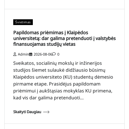
Švietimas
Papildomas priėmimas į Klaipėdos
universitetą: dar galima pretenduoti į valstybės
finansuojamas studijų vietas
Admin
2026-08-06
0
Sveikatos, socialinių mokslų ir inžinerijos
studijos šiemet sulaukė didžiausio būsimų
Klaipėdos universiteto (KU) studentų dėmesio
pirmame etape. Prasidėjus papildomam
priėmimui į aukštąsias mokyklas KU primena,
kad vis dar galima pretenduoti…
Skaityti Daugiau