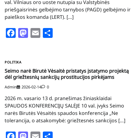
val. Vilniaus oro uoste nutupia su Valstybinės
priešgaisrinės gelbėjimo tarnybos (PAGD) gelbėjimo ir
paieškos komanda (LERT). […]
Facebook
Mastodon
Email
Share
POLITIKA
Seimo narė Birutė Vėsaitė pristatys įstatymo projektą
dėl griežtesnių sankcijų prostitucijos pirkėjams
Admin
2026-02-14
0
2026 m. vasario 13 d. pranešimas žiniasklaidai
SPAUDOS KONFERENCIJŲ SALĖJE 10 val. įvyks Seimo
narės Birutės Vėsaitės spaudos konferencija „Ne
tolerancija, o atsakomybė: griežtesnės sankcijos […]
Facebook
Mastodon
Email
Share