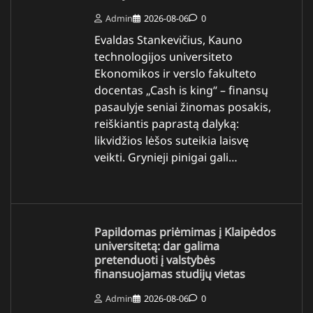
Admin
2026-08-06
0
Evaldas Stankevičius, Kauno
technologijos universiteto
Ekonomikos ir verslo fakulteto
docentas „Cash is king“ – finansų
pasaulyje seniai žinomas posakis,
reiškiantis paprastą dalyką:
likvidžios lėšos suteikia laisvę
veikti. Grynieji pinigai gali…
Papildomas priėmimas į Klaipėdos
universitetą: dar galima
pretenduoti į valstybės
finansuojamas studijų vietas
Admin
2026-08-06
0