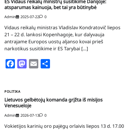
ES Vidaus reikalų ministrų susitikime Danijoje:
atsparumas kainuoja, bet tai yra būtinybė
Admin
2025-07-22
0
Vidaus reikalų ministras Vladislav Kondratovič liepos
21 – 22 d. lankosi Kopenhagoje, kur dalyvauja
antrajame Europos uostų aljanso kovai prieš
narkotikus susitikime ir ES Tarybai […]
Facebook
Mastodon
Email
Share
POLITIKA
Lietuvos gelbėtojų komanda grįžta iš misijos
Venesueloje
Admin
2026-07-13
0
Vokietijos karinių oro pajėgų orlaivis liepos 13 d. 17.00