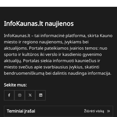
InfoKaunas.lt naujienos
InfoKaunas.lt – tai informacinė platforma, skirta Kauno
miesto ir regiono naujienoms, įvykiams bei
aktualijoms. Portale pateikiamos įvairios temos: nuo
sporto ir kultūros iki verslo ir kasdienio gyvenimo
aktualijų. Portalas siekia informuoti kauniečius ir
miesto svečius apie svarbiausius įvykius, skatinti
bendruomeniškumą bei dalintis naudinga informacija.
Sekite mus:
Facebook
Instagram
Twitter
Linkedin
Teminiai įrašai
Žiūrėti viską