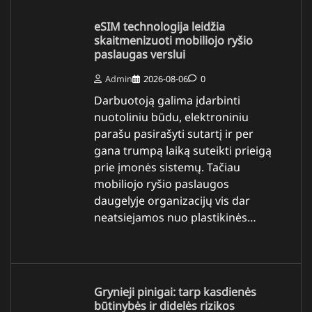
eSIM technologija leidžia
skaitmenizuoti mobiliojo ryšio
paslaugas verslui
Admin
2026-08-06
0
Darbuotoją galima įdarbinti
nuotoliniu būdu, elektroniniu
parašu pasirašyti sutartį ir per
gana trumpą laiką suteikti prieigą
prie įmonės sistemų. Tačiau
mobiliojo ryšio paslaugos
daugelyje organizacijų vis dar
neatsiejamos nuo plastikinės…
Grynieji pinigai: tarp kasdienės
būtinybės ir didelės rizikos