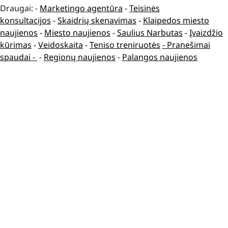
Draugai: -
Marketingo agentūra
-
Teisinės
konsultacijos
-
Skaidrių skenavimas
-
Klaipedos miesto
naujienos
-
Miesto naujienos
-
Saulius Narbutas
-
Įvaizdžio
kūrimas
-
Veidoskaita
-
Teniso treniruotės
- Pranešimai
spaudai -
-
Regionų naujienos
-
Palangos naujienos