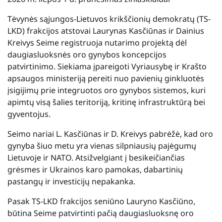
Tėvynės sąjungos-Lietuvos krikščionių demokratų (TS-
LKD) frakcijos atstovai Laurynas Kasčiūnas ir Dainius
Kreivys Seime registruoja nutarimo projektą dėl
daugiasluoksnės oro gynybos koncepcijos
patvirtinimo. Siekiama įpareigoti Vyriausybę ir Krašto
apsaugos ministeriją pereiti nuo pavienių ginkluotės
įsigijimų prie integruotos oro gynybos sistemos, kuri
apimtų visą šalies teritoriją, kritinę infrastruktūrą bei
gyventojus.
Seimo nariai L. Kasčiūnas ir D. Kreivys pabrėžė, kad oro
gynyba šiuo metu yra vienas silpniausių pajėgumų
Lietuvoje ir NATO. Atsižvelgiant į besikeičiančias
grėsmes ir Ukrainos karo pamokas, dabartinių
pastangų ir investicijų nepakanka.
Pasak TS-LKD frakcijos seniūno Lauryno Kasčiūno,
būtina Seime patvirtinti pačią daugiasluoksnę oro