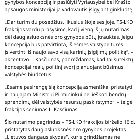
gynybos koncepciją ir pasiūlyti Vyriausybei bei Krašto
apsaugos ministerijai ja vadovautis įsigyjant ginkluotę.
„Dar turim du posėdžius, likusius šioje sesijoje, TS-LKD
frakcijos vardu prašysime, kad į vieną iš jų nutarimas
dėl daugiasluoksnės oro gynybos būtų įtrauktas. Jeigu
koncepcija bus patvirtinta, iš esmės valstybė turės
įsivertinti iš naujo savo visą karinių įsigijimų politiką“, –
akcentavo L. Kasčiūnas, pabrėždamas, kad tai suteiktų
koncepcijai realų politinį svorį planuojant būsimus
valstybės biudžetus.
„Esame pasirengę šią koncepciją asmeniškai pristatyti
ir naujajam Ministrui Pirmininkui bei ieškoti bendrų
sprendimų dėl valstybės resursų paskirstymo“, – teigė
frakcijos seniūnas L. Kasčiūnas.
Šio nutarimo pagrindas – TS-LKD frakcijos birželio 16 d.
pristatytas daugiasluoksnės oro gynybos projektas
„Lietuvos dangaus skydas“, kuris grindžiamas ne