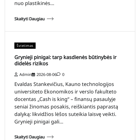
nuo plastikinės…
Skaityti Daugiau
Švietimas
Grynieji pinigai: tarp kasdienės būtinybės ir
didelės rizikos
Admin
2026-08-06
0
Evaldas Stankevičius, Kauno technologijos
universiteto Ekonomikos ir verslo fakulteto
docentas „Cash is king“ – finansų pasaulyje
seniai žinomas posakis, reiškiantis paprastą
dalyką: likvidžios lėšos suteikia laisvę veikti.
Grynieji pinigai gali…
Skaityti Daugiau