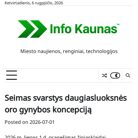
Skip
Ketvirtadienis, 6 rugpjūčio, 2026
to
content
Miesto naujienos, renginiai, technologijos
Seimas svarstys daugiasluoksnės
oro gynybos koncepciją
Posted on
2026-07-01
2026 m. liepos 1 d. pranešimas žiniasklaidai