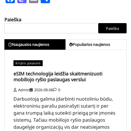
Paieška
Paieška
Naujausios naujienos
Populiarios naujienos
Kripto pasaulis
eSIM technologija leidžia skaitmenizuoti
mobiliojo ryšio paslaugas verslui
Admin
2026-08-06
0
Darbuotoją galima įdarbinti nuotoliniu būdu,
elektroniniu parašu pasirašyti sutartį ir per
gana trumpą laiką suteikti prieigą prie įmonės
sistemų. Tačiau mobiliojo ryšio paslaugos
daugelyje organizacijų vis dar neatsiejamos