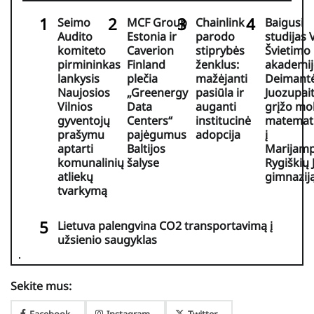
Seimo
MCF Group
Chainlink
Baigusi
Audito
Estonia ir
parodo
studijas
komiteto
Caverion
stiprybės
Švietimo
pirmininkas
Finland
ženklus:
akademij
lankysis
plečia
mažėjanti
Deimant
Naujosios
„Greenergy
pasiūla ir
Juozupait
Vilnios
Data
auganti
grįžo mo
gyventojų
Centers“
institucinė
matemat
prašymu
pajėgumus
adopcija
į
aptarti
Baltijos
Marijamp
komunalinių
šalyse
Rygiškių 
atliekų
gimnazij
tvarkymą
Lietuva palengvina CO2 transportavimą į
užsienio saugyklas
Sekite mus:
Facebook
Instagram
Twitter