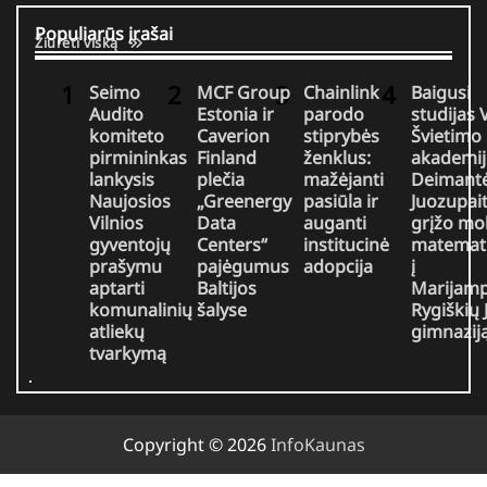
Populiarūs įrašai
Žiūrėti viską
Seimo
MCF Group
Chainlink
Baigusi
Audito
Estonia ir
parodo
studijas
komiteto
Caverion
stiprybės
Švietimo
pirmininkas
Finland
ženklus:
akademij
lankysis
plečia
mažėjanti
Deimant
Naujosios
„Greenergy
pasiūla ir
Juozupait
Vilnios
Data
auganti
grįžo mo
gyventojų
Centers“
institucinė
matemat
prašymu
pajėgumus
adopcija
į
aptarti
Baltijos
Marijamp
komunalinių
šalyse
Rygiškių 
atliekų
gimnazij
tvarkymą
Copyright © 2026
InfoKaunas