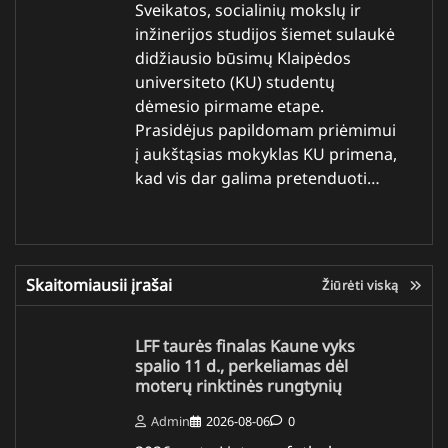
Sveikatos, socialinių mokslų ir
inžinerijos studijos šiemet sulaukė
didžiausio būsimų Klaipėdos
universiteto (KU) studentų
dėmesio pirmame etape.
Prasidėjus papildomam priėmimui
į aukštąsias mokyklas KU primena,
kad vis dar galima pretenduoti…
Skaitomiausii įrašai
Žiūrėti viską
LFF taurės finalas Kaune vyks
spalio 11 d., perkeliamas dėl
moterų rinktinės rungtynių
Admin
2026-08-06
0