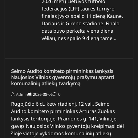
2026 metų Lietuvos futbolo
federacijos (LFF) taurės turnyro
finalas įvyks spalio 11 dieną Kaune,
Dariaus ir Girėno stadione. Finalo
data buvo perkelta viena diena
vėliau, nes spalio 9 dieną tame…
Seimo Audito komiteto pirmininkas lankysis
Naujosios Vilnios gyventojų prašymu aptarti
komunalinių atliekų tvarkymą
Admin
2026-08-06
0
Rugpjūčio 6 d., ketvirtadienį, 12 val., Seimo
Audito komiteto pirmininkas Artūras Zuokas
lankysis teritorijoje, Pramonės g. 141, Vilniuje,
gavęs Naujosios Vilnios gyventojų kreipimąsi dėl
šioje vietoje vykdomos komunalinių atliekų