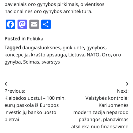
pavieniais oro gynybos pirkimais, o vientisos
nacionalinės oro gynybos architektūra.
Facebook
Mastodon
Email
Share
Posted in
Politika
Tagged
daugiasluoksnės
,
ginkluotė
,
gynybos
,
koncepcija
,
krašto apsauga
,
Lietuva
,
NATO
,
Oro
,
oro
gynyba
,
Seimas
,
svarstys
Navigacija
Previous:
Next:
tarp
Klaipėdos uostui – 100 mln.
Valstybės kontrolė:
įrašų
eurų paskola iš Europos
Kariuomenės
investicijų banko uosto
modernizacija neparodo
plėtrai
pažangos, planavimas
atsilieka nuo finansavimo