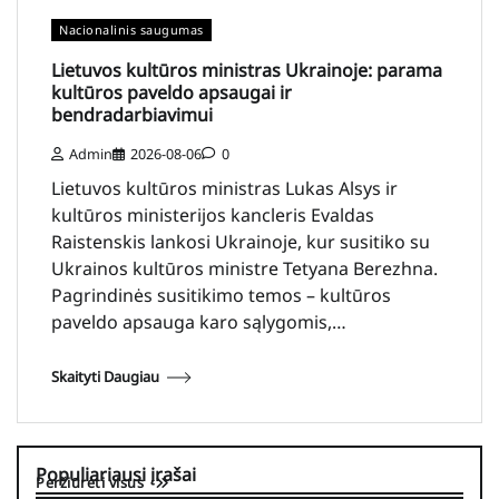
Nacionalinis saugumas
Lietuvos kultūros ministras Ukrainoje: parama
kultūros paveldo apsaugai ir
bendradarbiavimui
Admin
2026-08-06
0
Lietuvos kultūros ministras Lukas Alsys ir
kultūros ministerijos kancleris Evaldas
Raistenskis lankosi Ukrainoje, kur susitiko su
Ukrainos kultūros ministre Tetyana Berezhna.
Pagrindinės susitikimo temos – kultūros
paveldo apsauga karo sąlygomis,…
Skaityti Daugiau
Populiariausi įrašai
Peržiūrėti visus